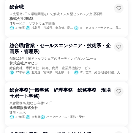
総合職
＜完週休2日＞環境問題をITで解決！未来型ビジネス／文理不問
株式会社JEMS
ITサービス、ソフトウェア開発
27年卒
福島県、茨城県、東京都、愛知県、京都府、福岡県
IT、カスタマーサクセス、営業、経営/事業企画、バックオフィス・事務・受付、経理/税務/財務、人事、総務、広報/IR、マーケティング・広告・宣伝、カスタマーサポート/コールセンター
総合職(営業・セールスエンジニア・技術系・企
画系・管理系)
創業128年！業界トップシェアのリーディングカンパニー☆
株式会社クマヒラ
総合商社・専門商社・卸売、商用・産業用機械サービス
27年卒
北海道、宮城県、埼玉県、千葉県、東京都、神奈川県、静岡県、愛知県、京都府、大阪府、兵庫県、広島県、福岡県
IT、営業、経理/税務/財務、人事、総務、法務/知財、クリエイティブ/デザイン職、製造・生産工程、建築/土木/プラント専門職、マーケティング・広告・宣伝
総合事務(一般事務 経理事務 総務事務 現場
サポート事務)
京都勤務/転勤なし/年休126日
永機建設株式会社
建設・土木
27年卒
京都府
バックオフィス・事務・受付