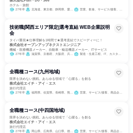
株式会社Plan・Do・See
ホテル・旅館
27年卒
北海道、東京都、静岡県、愛知県、京都府、大阪府、兵庫県、奈良県、福岡県、沖縄県
営業、飲食、サービス/接客、マーケティング・広告・宣伝
技術職|関西エリア限定|選考直結 WEB企業説明
会
タイパ重視★仕事理解を1時間で★選考直結でスピーディーに！
株式会社オープンアップネクストエンジニア
機械・医療機器メーカー、自動車・輸送機器メーカー、ITサービス
27年卒
滋賀県、京都府、大阪府、兵庫県、奈良県、和歌山県
製造・生産工程、IT、カスタマーサクセス
全職種コース(九州地域)
限界を決めない挑戦。あらゆる領域で「心躍る」を創る
株式会社エイチ・アイ・エス
旅行代理店
27年卒
福岡県、佐賀県、長崎県、熊本県、大分県、鹿児島県
営業、サービス/接客、商品企画、カスタマーサポート/コールセンター
全職種コース(中四国地域)
限界を決めない挑戦。あらゆる領域で「心躍る」を創る
株式会社エイチ・アイ・エス
旅行代理店
27年卒
岡山県、広島県、山口県、徳島県、香川県、愛媛県
営業、サービス/接客、商品企画、カスタマーサポート/コールセンター