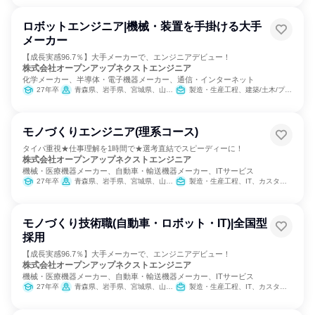
ロボットエンジニア|機械・装置を手掛ける大手
メーカー
【成長実感96.7％】大手メーカーで、エンジニアデビュー！
株式会社オープンアップネクストエンジニア
化学メーカー、半導体・電子機器メーカー、通信・インターネット
27年卒
青森県、岩手県、宮城県、山形県、福島県、茨城県、栃木県、群馬県、埼玉県、千葉県、東京都、神奈川県、富山県、石川県、山梨県、長野県、岐阜県、静岡県、愛知県、三重県、滋賀県、京都府、大阪府、兵庫県、奈良県、岡山県、広島県、山口県、福岡県、佐賀県、長崎県、熊本県、大分県、鹿児島県
製造・生産工程、建築/土木/プラント専門職
モノづくりエンジニア(理系コース)
タイパ重視★仕事理解を1時間で★選考直結でスピーディーに！
株式会社オープンアップネクストエンジニア
機械・医療機器メーカー、自動車・輸送機器メーカー、ITサービス
27年卒
青森県、岩手県、宮城県、山形県、福島県、茨城県、栃木県、群馬県、埼玉県、千葉県、東京都、神奈川県、富山県、石川県、山梨県、長野県、岐阜県、静岡県、愛知県、三重県、滋賀県、京都府、大阪府、兵庫県、奈良県、岡山県、広島県、山口県、福岡県、佐賀県、長崎県、熊本県、大分県、宮崎県、鹿児島県
製造・生産工程、IT、カスタマーサクセス
モノづくり技術職(自動車・ロボット・IT)|全国型
採用
【成長実感96.7％】大手メーカーで、エンジニアデビュー！
株式会社オープンアップネクストエンジニア
機械・医療機器メーカー、自動車・輸送機器メーカー、ITサービス
27年卒
青森県、岩手県、宮城県、山形県、福島県、茨城県、栃木県、群馬県、埼玉県、千葉県、東京都、神奈川県、富山県、石川県、山梨県、長野県、岐阜県、静岡県、愛知県、三重県、滋賀県、京都府、大阪府、兵庫県、奈良県、岡山県、広島県、山口県、福岡県、佐賀県、長崎県、熊本県、大分県、宮崎県、鹿児島県
製造・生産工程、IT、カスタマーサクセス