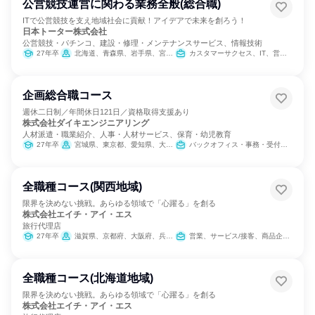
公営競技運営に関わる業務全般(総合職)
ITで公営競技を支え地域社会に貢献！アイデアで未来を創ろう！
日本トーター株式会社
公営競技・パチンコ、建設・修理・メンテナンスサービス、情報技術
27年卒
北海道、青森県、岩手県、宮城県、秋田県、福島県、茨城県、群馬県、埼玉県、千葉県、東京都、神奈川県、新潟県、富山県、石川県、福井県、山梨県、岐阜県、静岡県、愛知県、三重県、滋賀県、京都府、大阪府、兵庫県、奈良県、和歌山県、鳥取県、島根県、岡山県、広島県、山口県、徳島県、香川県、愛媛県、高知県、福岡県、佐賀県、長崎県、熊本県、大分県、宮崎県、鹿児島県
カスタマーサクセス、IT、営業、サービス/接客、経営/事業企画、経理/税務/財務、人事、総務、製造・生産工程、建築/土木/プラント専門職
企画総合職コース
週休二日制／年間休日121日／資格取得支援あり
株式会社ダイキエンジニアリング
人材派遣・職業紹介、人事・人材サービス、保育・幼児教育
27年卒
宮城県、東京都、愛知県、大阪府、広島県、福岡県、長崎県
バックオフィス・事務・受付、営業、経理/税務/財務、人事、総務、法務/知財、IT、広報/IR、組織運営管理・公務員・事務系職種
全職種コース(関西地域)
限界を決めない挑戦。あらゆる領域で「心躍る」を創る
株式会社エイチ・アイ・エス
旅行代理店
27年卒
滋賀県、京都府、大阪府、兵庫県、奈良県、和歌山県
営業、サービス/接客、商品企画、カスタマーサポート/コールセンター
全職種コース(北海道地域)
限界を決めない挑戦。あらゆる領域で「心躍る」を創る
株式会社エイチ・アイ・エス