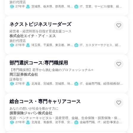
旅行代理店
27年卒
茨城県、栃木県、群馬県、埼玉県、千葉県、東京都、神奈川県、山梨県、長野県、静岡県
IT、営業、サービス/接客、経理/税務/財務、法務/知財、商品企画、カスタマーサポート/コールセンター
ネクストビジネスリーダーズ
経営者・経営幹部を目指す育成支援コース
株式会社エイチ・アイ・エス
旅行代理店
27年卒
埼玉県、千葉県、東京都、神奈川県
IT、カスタマーサクセス、経営/事業企画、経理/税務/財務、法務/知財、営業、商品企画、マーケティング・広告・宣伝
部門選択コース:専門職採用
【専門職採用】若手から挑む金融のプロフェッショナル⭐
岡三証券株式会社
証券取引
27年卒
北海道、宮城県、茨城県、埼玉県、千葉県、東京都、神奈川県、石川県、岐阜県、静岡県、愛知県、三重県、京都府、大阪府、兵庫県、奈良県、和歌山県、岡山県、広島県、山口県、愛媛県、福岡県、熊本県
IT、金融専門職、経理/税務/財務、人事、法務/知財
総合コース・専門キャリアコース
あなたの想いが社会を動かす力に
損害保険ジャパン株式会社
投資・ベンチャーキャピタル・資産管理、金融、生命保険・損害保険・保険
サービス
27年卒
北海道、青森県、岩手県、宮城県、秋田県、山形県、福島県、茨城県、栃木県、群馬県、埼玉県、千葉県、東京都、神奈川県、新潟県、富山県、石川県、福井県、山梨県、長野県、岐阜県、静岡県、愛知県、三重県、滋賀県、京都府、大阪府、兵庫県、奈良県、和歌山県、鳥取県、島根県、岡山県、広島県、山口県、徳島県、香川県、愛媛県、高知県、福岡県、佐賀県、長崎県、熊本県、大分県、宮崎県、鹿児島県、沖縄県
金融専門職、IT、経営/事業企画、営業、経理/税務/財務、人事、広報/IR、商品企画、マーケティング・広告・宣伝、カスタマーサポート/コールセンター