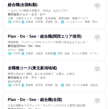
総合職(全国転勤)
一人ひとりの個性が原動力。主役は、あなたです！
株式会社ジェイ・エス・ビー
人事・人材サービス、不動産、生命保険・損害保険・保険サービス
27年卒
北海道、岩手県、宮城県、秋田県、茨城県、埼玉県、千葉県、東京都、神奈川県、新潟県、富山県、石川県、福井県、長野県、静岡県、愛知県、三重県、滋賀県、京都府、大阪府、兵庫県、岡山県、広島県、山口県、徳島県、香川県、愛媛県、福岡県、佐賀県、長崎県、熊本県、大分県、宮崎県、鹿児島県、沖縄県
バックオフィス・事務・受付、小売販売/流通、営業、経営/事業企画、不動産専門職、経理/税務/財務、IT、建築/土木/プラント専門職、商品企画、マーケティング・広告・宣伝
Plan・Do・See・総合職(関西エリア採用)
関西勤務。ウェディングやレストランで世界に誇るおもてなしを！
株式会社Plan・Do・See
ホテル・旅館
27年卒
京都府、大阪府、兵庫県
営業、飲食、サービス/接客、マーケティング・広告・宣伝
全職種コース(東北新潟地域)
限界を決めない挑戦。あらゆる領域で「心躍る」を創る
株式会社エイチ・アイ・エス
旅行代理店
27年卒
青森県、岩手県、宮城県、福島県、新潟県
営業、サービス/接客、商品企画、カスタマーサポート/コールセンター
Plan・Do・See・総合職(全国)
人生の感動をプロデュース！ウェディングやホテル運営の総合職