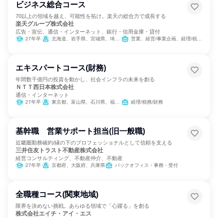
ビジネス総合コース
70以上の領域を越え、可能性を拓け。楽天の総合力で成長する
楽天グループ株式会社
広告・宣伝、通信・インターネット、銀行・信用金庫・貸付
27年卒
北海道、岩手県、宮城県、埼玉県、東京都、神奈川県、新潟県、石川県、長野県、静岡県、愛知県、京都府、大阪府、兵庫県、広島県、愛媛県、福岡県、鹿児島県、沖縄県
営業、経営/事業企画、経理/税務/財務、人事、総務、法務/知財、IT、広報/IR、商品企画、マーケティング・広告・宣伝
エキスパートコース(財務)
年間数千億円の投資を動かし、社会インフラの未来を創る
ＮＴＴ西日本株式会社
通信・インターネット
27年卒
東京都、富山県、石川県、福井県、岐阜県、静岡県、愛知県、三重県、滋賀県、京都府、大阪府、兵庫県、奈良県、和歌山県、鳥取県、島根県、岡山県、広島県、山口県、徳島県、香川県、愛媛県、高知県、福岡県、佐賀県、長崎県、熊本県、大分県、宮崎県、鹿児島県、沖縄県
経理/税務/財務
基幹職 営業サポート担当(旧一般職)
近畿圏勤務確約/縁の下のプロフェッショナルとして信頼を支える
三井住友トラスト不動産株式会社
経営コンサルティング、不動産仲介、不動産
27年卒
京都府、大阪府、兵庫県
バックオフィス・事務・受付
全職種コース(関東地域)
限界を決めない挑戦。あらゆる領域で「心躍る」を創る
株式会社エイチ・アイ・エス