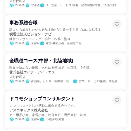
旅行代理店
27年卒
北海道
IT、営業、サービス/接客、経理/税務/財務、法務/知財、商品企画、カスタマーサポート/コールセンター
事務系総合職
誰よりも成長したい人必見！0から企業を支えるプロになれる！
税理士法人ビジョン・ナビ
経営コンサルティング、会計・税務・監査
27年卒
京都府
経営/事業企画、金融専門職
全職種コース(中部・北陸地域)
限界を決めない挑戦。あらゆる領域で「心躍る」を創る
株式会社エイチ・アイ・エス
旅行代理店
27年卒
富山県、石川県、福井県、岐阜県、静岡県、愛知県、三重県
営業、サービス/接客、商品企画、カスタマーサポート/コールセンター
ドコモショップコンサルタント
いつもちょっとした感動に出会える会社です。
アスコネックス株式会社
カー用品小売、家電小売、総合商社・専門商社・卸売
27年卒
京都府
小売販売/流通