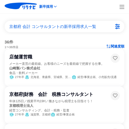
新卒採用
京都府 会計 コンサルタントの新卒採用求人一覧
36件
関連度順
1〜36件目
店舗運営職
メーカー直営の最前線。お客様のニーズを最前線で把握する仕事。
山崎製パン株式会社
食品・飲料メーカー
27年卒
北海道、青森県、宮城県、茨城県、群馬県、埼玉県、千葉県、東京都、神奈川県、新潟県、愛知県、京都府、大阪府、兵庫県、岡山県、広島県、福岡県、熊本県
経営/事業企画、小売販売/流通
京都府|財務 会計 税務コンサルタント
年休125日／残業平均19H／働きながら税理士を目指そう！
京都税理士法人
経営コンサルティング、会計・税務・監査
27年卒
滋賀県、京都府
経営/事業企画