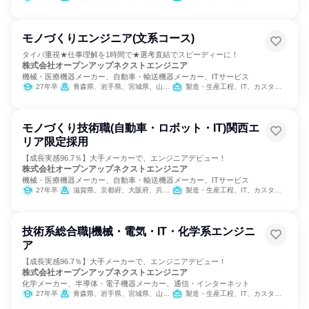
モノづくりエンジニア(文系コース)
タイパ重視★仕事理解を1時間で★選考直結でスピーディーに！
株式会社オープンアップネクストエンジニア
機械・医療機器メーカー、自動車・輸送機器メーカー、ITサービス
27年卒
青森県、岩手県、宮城県、山形県、福島県、茨城県、栃木県、群馬県、埼玉県、千葉県、東京都、神奈川県、富山県、石川県、山梨県、長野県、岐阜県、静岡県、愛知県、三重県、滋賀県、京都府、大阪府、兵庫県、奈良県、岡山県、広島県、山口県、福岡県、佐賀県、長崎県、熊本県、大分県、宮崎県、鹿児島県
製造・生産工程、IT、カスタマーサクセス
モノづくり技術職(自動車・ロボット・IT)関西エ
リア限定採用
【成長実感96.7％】大手メーカーで、エンジニアデビュー！
株式会社オープンアップネクストエンジニア
機械・医療機器メーカー、自動車・輸送機器メーカー、ITサービス
27年卒
滋賀県、京都府、大阪府、兵庫県、奈良県
製造・生産工程、IT、カスタマーサクセス
技術系総合職|機械・電気・IT・化学系エンジニ
ア
【成長実感96.7％】大手メーカーで、エンジニアデビュー！
株式会社オープンアップネクストエンジニア
化学メーカー、半導体・電子機器メーカー、通信・インターネット
27年卒
青森県、岩手県、宮城県、山形県、福島県、茨城県、栃木県、群馬県、埼玉県、千葉県、東京都、神奈川県、富山県、石川県、山梨県、長野県、岐阜県、静岡県、愛知県、三重県、滋賀県、京都府、大阪府、兵庫県、奈良県、岡山県、広島県、山口県、福岡県、佐賀県、長崎県、熊本県、大分県、鹿児島県
製造・生産工程、IT、カスタマーサクセス