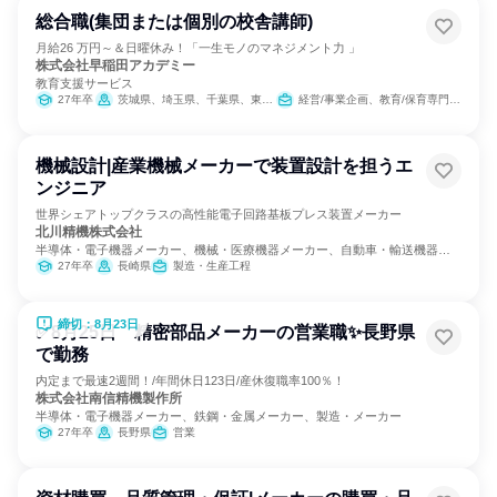
総合職(集団または個別の校舎講師)
月給26 万円～＆日曜休み！「一生モノのマネジメント力 」
株式会社早稲田アカデミー
教育支援サービス
27年卒
茨城県、埼玉県、千葉県、東京都、神奈川県
経営/事業企画、教育/保育専門職、人事
機械設計|産業機械メーカーで装置設計を担うエ
ンジニア
世界シェアトップクラスの高性能電子回路基板プレス装置メーカー
北川精機株式会社
半導体・電子機器メーカー、機械・医療機器メーカー、自動車・輸送機器メ
ーカー
27年卒
長崎県
製造・生産工程
締切：8月23日
✅8月25日 精密部品メーカーの営業職✨長野県
で勤務
内定まで最速2週間！/年間休日123日/産休復職率100％！
株式会社南信精機製作所
半導体・電子機器メーカー、鉄鋼・金属メーカー、製造・メーカー
27年卒
長野県
営業