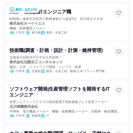
締切：8月17日
東京 機械設計エンジニア職
転勤無し★東京23区内で勤務★駅から徒歩5分 匠の技をＤＢ化
株式会社オーケイエス
機械・医療機器メーカー
27年卒
東京都
製造・生産工程
技術職(調査・計画・設計・計測・維持管理)
北海道の自然河川を守る土木技師！
株式会社北開水工コンサルタント
建設・土木、ソフトウェア開発、インフラ・鉱業
27年卒
北海道
製造・生産工程、建築/土木/プラント専門職
ソフトウェア開発|生産管理ソフトを開発するIT
エンジニア
世界シェアトップクラスの高性能電子回路基板プレス装置メーカー
北川精機株式会社
半導体・電子機器メーカー、機械・医療機器メーカー、自動車・輸送機器メ
ーカー
27年卒
長崎県
IT