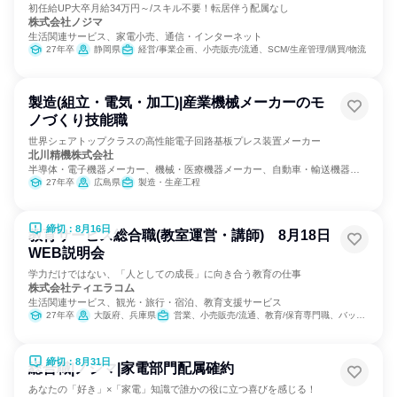
初任給UP大卒月給34万円～/スキル不要！転居伴う配属なし
株式会社ノジマ
生活関連サービス、家電小売、通信・インターネット
27年卒
静岡県
経営/事業企画、小売販売/流通、SCM/生産管理/購買/物流
製造(組立・電気・加工)|産業機械メーカーのモ
ノづくり技能職
世界シェアトップクラスの高性能電子回路基板プレス装置メーカー
北川精機株式会社
半導体・電子機器メーカー、機械・医療機器メーカー、自動車・輸送機器メ
ーカー
27年卒
広島県
製造・生産工程
締切：8月16日
教育サービス総合職(教室運営・講師) 8月18日
WEB説明会
学力だけではない、「人としての成長」に向き合う教育の仕事
株式会社ティエラコム
生活関連サービス、観光・旅行・宿泊、教育支援サービス
27年卒
大阪府、兵庫県
営業、小売販売/流通、教育/保育専門職、バックオフィス・事務・受付
締切：8月31日
総合職|ノジマ|家電部門配属確約
あなたの「好き」×「家電」知識で誰かの役に立つ喜びを感じる！