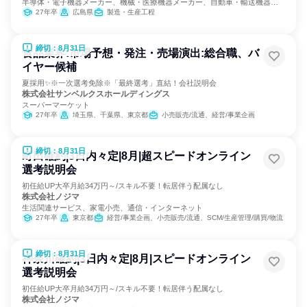
半導体・電子機器メーカー、機械・医療機器メーカー、自動車・輸送機器メ
ーカー
27年卒
広島県
製造・生産工程
締切：8月31日
食品業界:市場予想・発注・売場演出:総合職、バ
イヤー候補
夏採用✨️※一次選考免除※「最終選考」直結！会社説明会
株式会社サンベルクスホールディングス
スーパーマーケット
27年卒
埼玉県、千葉県、東京都
小売販売/流通、経営/事業企画
締切：8月31日
町田確約|3日内々定|8月|超スピードオンライン
選考説明会
初任給UP大卒月給34万円～/スキル不要！転居伴う配属なし
株式会社ノジマ
生活関連サービス、家電小売、通信・インターネット
27年卒
東京都
経営/事業企画、小売販売/流通、SCM/生産管理/購買/物流
締切：8月31日
神奈川確約|3日内々定|8月|スピードオンライン
選考説明会
初任給UP大卒月給34万円～/スキル不要！転居伴う配属なし
株式会社ノジマ