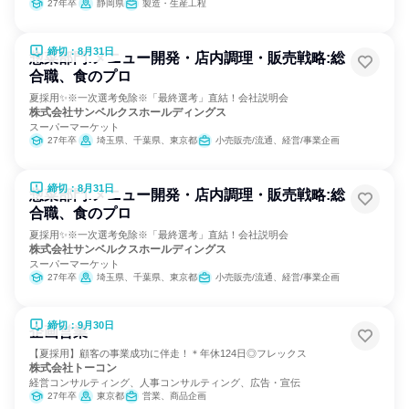
27年卒
静岡県
製造・生産工程
締切：8月31日
惣菜部門:メニュー開発・店内調理・販売戦略:総
合職、食のプロ
夏採用✨️※一次選考免除※「最終選考」直結！会社説明会
株式会社サンベルクスホールディングス
スーパーマーケット
27年卒
埼玉県、千葉県、東京都
小売販売/流通、経営/事業企画
締切：8月31日
惣菜部門:メニュー開発・店内調理・販売戦略:総
合職、食のプロ
夏採用✨️※一次選考免除※「最終選考」直結！会社説明会
株式会社サンベルクスホールディングス
スーパーマーケット
27年卒
埼玉県、千葉県、東京都
小売販売/流通、経営/事業企画
締切：9月30日
企画営業
【夏採用】顧客の事業成功に伴走！＊年休124日◎フレックス
株式会社トーコン
経営コンサルティング、人事コンサルティング、広告・宣伝
27年卒
東京都
営業、商品企画