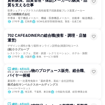
資材購買、品質管理・保証|メーカーの購買・品
質を支える仕事
世界シェアトップクラスの高性能電子回路基板プレス装置メーカー
北川精機株式会社
半導体・電子機器メーカー、機械・医療機器メーカー、自動車・輸送機器メ
ーカー
27年卒
広島県
SCM/生産管理/購買/物流、製造・生産工程
702 CAFE&DINERの総合職(接客・調理・店舗
運営)
デザインと感性が集う場所/オンライン説明会(画面ON)コース
(株)ＤＤグループ
レストラン・カフェ、芸術・娯楽・レクリエーション、ホテル・旅館
27年卒
大阪府
飲食、サービス/接客
締切：8月31日
農学部:野菜果物のプロデュース販売、総合職、
バイヤー候補
夏採用✨️※一次選考免除※「最終選考」直結！会社説明会
株式会社サンベルクスホールディングス
スーパーマーケット
27年卒
埼玉県、千葉県、東京都
小売販売/流通、経営/事業企画
締切：8月16日