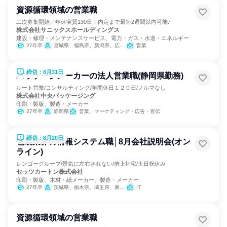
資源循環領域の営業職
二次募集開始／年休実質130日！内定まで最短2週間以内可能♪
株式会社サニックスホールディングス
建設・修理・メンテナンスサービス、電力・ガス・水道・エネルギー
27年卒
宮城県、福島県、新潟県、広島県、福岡県
営業
締切：8月31日
パッケージメーカーの法人営業職(静岡県勤務)
ルート営業/コンサルティング/年間休日１２０日/ノルマなし
株式会社中央パッケージング
印刷・製版、製造・メーカー
27年卒
静岡県
営業、マーケティング・広告・宣伝
締切：8月20日
包装業界の情報システム職│8月会社説明会(オン
ライン)
レンゴーグループ/景気に左右されない/借上社宅/土日祝休み
セッツカートン株式会社
印刷・製版、木材・紙メーカー、製造・メーカー
27年卒
茨城県、栃木県、埼玉県、東京都、新潟県、福井県、岐阜県、愛知県、大阪府、兵庫県、山口県
IT
資源循環領域の営業職