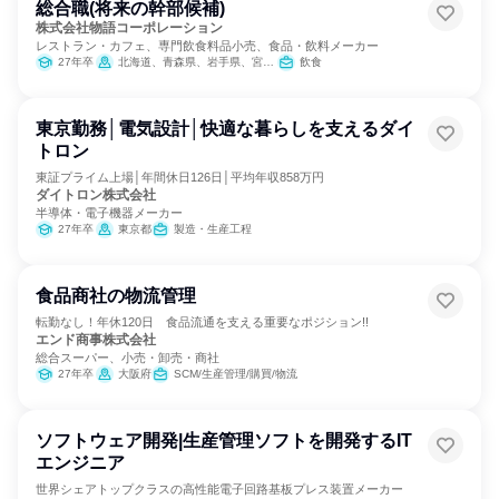
総合職(将来の幹部候補)
株式会社物語コーポレーション
レストラン・カフェ、専門飲食料品小売、食品・飲料メーカー
27年卒
北海道、青森県、岩手県、宮城県、秋田県、山形県、福島県、茨城県、栃木県、群馬県、埼玉県、千葉県、東京都、神奈川県、新潟県、富山県、石川県、福井県、山梨県、長野県、岐阜県、静岡県、愛知県、三重県、滋賀県、京都府、大阪府、兵庫県、奈良県、和歌山県、鳥取県、島根県、岡山県、広島県、山口県、徳島県、香川県、愛媛県、高知県、福岡県、佐賀県、長崎県、熊本県、大分県、宮崎県、鹿児島県、沖縄県
飲食
東京勤務│電気設計│快適な暮らしを支えるダイ
トロン
東証プライム上場│年間休日126日│平均年収858万円
ダイトロン株式会社
半導体・電子機器メーカー
27年卒
東京都
製造・生産工程
食品商社の物流管理
転勤なし！年休120日 食品流通を支える重要なポジション!!
エンド商事株式会社
総合スーパー、小売・卸売・商社
27年卒
大阪府
SCM/生産管理/購買/物流
ソフトウェア開発|生産管理ソフトを開発するIT
エンジニア
世界シェアトップクラスの高性能電子回路基板プレス装置メーカー