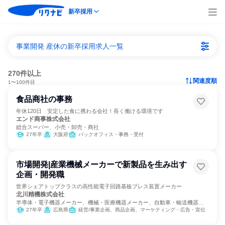
新卒採用
事業開発 産休の新卒採用求人一覧
270件以上
関連度順
1〜100件目
食品商社の事務
年休120日 安定した食に携わる会社！長く働ける環境です
エンド商事株式会社
総合スーパー、小売・卸売・商社
27年卒
大阪府
バックオフィス・事務・受付
市場開発|産業機械メーカーで新製品を生み出す
企画・開発職
世界シェアトップクラスの高性能電子回路基板プレス装置メーカー
北川精機株式会社
半導体・電子機器メーカー、機械・医療機器メーカー、自動車・輸送機器メ
ーカー
27年卒
広島県
経営/事業企画、商品企画、マーケティング・広告・宣伝