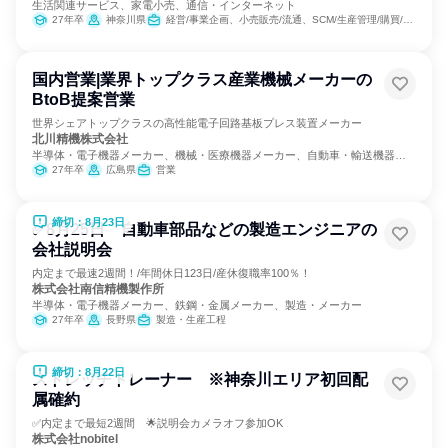
生活関連サービス、家電小売、通信・インターネット
27年卒
神奈川県
経営/事業企画、小売販売/流通、SCM/生産管理/購買/物流
国内営業|業界トップクラス産業機械メーカーの
BtoB提案営業
世界シェアトップクラスの高性能電子回路基板プレス装置メーカー
北川精機株式会社
半導体・電子機器メーカー、機械・医療機器メーカー、自動車・輸送機器メ
ーカー
27年卒
広島県
営業
締切：8月23日
✅8月25日 自動車部品などの製造エンジニアの
会社説明会
内定まで最速2週間！/年間休日123日/産休復職率100％！
株式会社南信精機製作所
半導体・電子機器メーカー、鉄鋼・金属メーカー、製造・メーカー
27年卒
長野県
製造・生産工程
締切：8月22日
ストレッチトレーナー ※神奈川エリア初回配
属確約
✅内定まで最短2週間 🌟説明会カメラオフ参加OK
株式会社nobitel