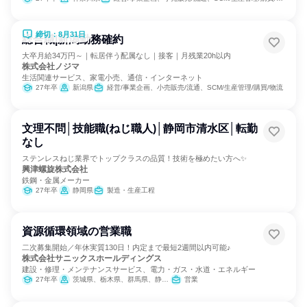
締切：8月31日
総合職|新潟勤務確約
大卒月給34万円～｜転居伴う配属なし｜接客｜月残業20h以内
株式会社ノジマ
生活関連サービス、家電小売、通信・インターネット
27年卒
新潟県
経営/事業企画、小売販売/流通、SCM/生産管理/購買/物流
文理不問│技能職(ねじ職人)│静岡市清水区│転勤
なし
ステンレスねじ業界でトップクラスの品質！技術を極めたい方へ✨
興津螺旋株式会社
鉄鋼・金属メーカー
27年卒
静岡県
製造・生産工程
資源循環領域の営業職
二次募集開始／年休実質130日！内定まで最短2週間以内可能♪
株式会社サニックスホールディングス
建設・修理・メンテナンスサービス、電力・ガス・水道・エネルギー
27年卒
茨城県、栃木県、群馬県、静岡県、愛知県、滋賀県、兵庫県
営業