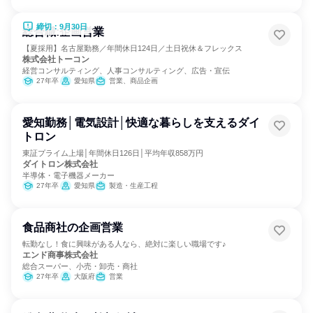
締切：9月30日
総合職:企画営業
【夏採用】名古屋勤務／年間休日124日／土日祝休＆フレックス
株式会社トーコン
経営コンサルティング、人事コンサルティング、広告・宣伝
27年卒
愛知県
営業、商品企画
愛知勤務│電気設計│快適な暮らしを支えるダイ
トロン
東証プライム上場│年間休日126日│平均年収858万円
ダイトロン株式会社
半導体・電子機器メーカー
27年卒
愛知県
製造・生産工程
食品商社の企画営業
転勤なし！食に興味がある人なら、絶対に楽しい職場です♪
エンド商事株式会社
総合スーパー、小売・卸売・商社
27年卒
大阪府
営業