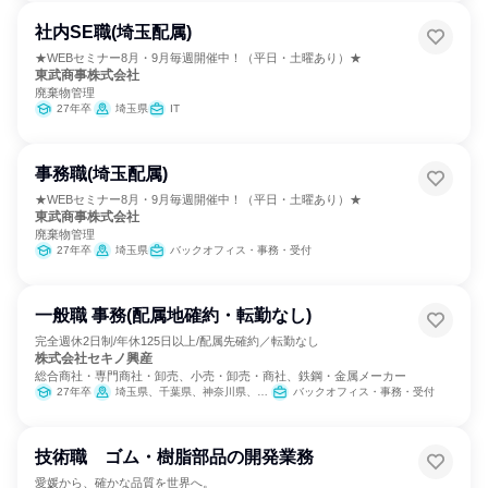
社内SE職(埼玉配属)
★WEBセミナー8月・9月毎週開催中！（平日・土曜あり）★
東武商事株式会社
廃棄物管理
27年卒
埼玉県
IT
事務職(埼玉配属)
★WEBセミナー8月・9月毎週開催中！（平日・土曜あり）★
東武商事株式会社
廃棄物管理
27年卒
埼玉県
バックオフィス・事務・受付
一般職 事務(配属地確約・転勤なし)
完全週休2日制/年休125日以上/配属先確約／転勤なし
株式会社セキノ興産
総合商社・専門商社・卸売、小売・卸売・商社、鉄鋼・金属メーカー
27年卒
埼玉県、千葉県、神奈川県、新潟県、富山県、山梨県、愛知県、滋賀県
バックオフィス・事務・受付
技術職 ゴム・樹脂部品の開発業務
愛媛から、確かな品質を世界へ。