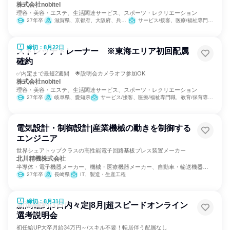
株式会社nobitel
理容・美容・エステ、生活関連サービス、スポーツ・レクリエーション
27年卒
滋賀県、京都府、大阪府、兵庫県
サービス/接客、医療/福祉専門職、教育/保育専門職、小売販売/流通
締切：8月22日
ストレッチトレーナー ※東海エリア初回配属
確約
✅内定まで最短2週間 🌟説明会カメラオフ参加OK
株式会社nobitel
理容・美容・エステ、生活関連サービス、スポーツ・レクリエーション
27年卒
岐阜県、愛知県
サービス/接客、医療/福祉専門職、教育/保育専門職、小売販売/流通
電気設計・制御設計|産業機械の動きを制御する
エンジニア
世界シェアトップクラスの高性能電子回路基板プレス装置メーカー
北川精機株式会社
半導体・電子機器メーカー、機械・医療機器メーカー、自動車・輸送機器メ
ーカー
27年卒
長崎県
IT、製造・生産工程
締切：8月31日
新潟確約|3日内々定|8月|超スピードオンライン
選考説明会
初任給UP大卒月給34万円～/スキル不要！転居伴う配属なし