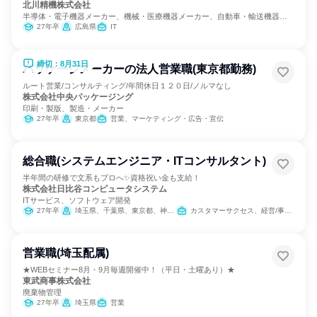
北川精機株式会社
半導体・電子機器メーカー、機械・医療機器メーカー、自動車・輸送機器メ
ーカー
27年卒
広島県
IT
締切：8月31日
パッケージメーカーの法人営業職(東京都勤務)
ルート営業/コンサルティング/年間休日１２０日/ノルマなし
株式会社中央パッケージング
印刷・製版、製造・メーカー
27年卒
東京都
営業、マーケティング・広告・宣伝
総合職(システムエンジニア・ITコンサルタント)
半年間の研修で文系もプロへ✨資格祝い金も支給！
株式会社日比谷コンピュータシステム
ITサービス、ソフトウェア開発
27年卒
埼玉県、千葉県、東京都、神奈川県
カスタマーサクセス、経営/事業企画、IT
営業職(埼玉配属)
★WEBセミナー8月・9月毎週開催中！（平日・土曜あり）★
東武商事株式会社
廃棄物管理
27年卒
埼玉県
営業