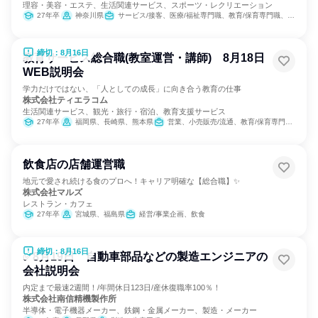
理容・美容・エステ、生活関連サービス、スポーツ・レクリエーション
27年卒
神奈川県
サービス/接客、医療/福祉専門職、教育/保育専門職、小売販売/流通
締切：8月16日
教育サービス総合職(教室運営・講師) 8月18日
WEB説明会
学力だけではない、「人としての成長」に向き合う教育の仕事
株式会社ティエラコム
生活関連サービス、観光・旅行・宿泊、教育支援サービス
27年卒
福岡県、長崎県、熊本県
営業、小売販売/流通、教育/保育専門職、バックオフィス・事務・受付
飲食店の店舗運営職
地元で愛され続ける食のプロへ！キャリア明確な【総合職】✨
株式会社マルズ
レストラン・カフェ
27年卒
宮城県、福島県
経営/事業企画、飲食
締切：8月16日
✅8月19日 自動車部品などの製造エンジニアの
会社説明会
内定まで最速2週間！/年間休日123日/産休復職率100％！
株式会社南信精機製作所
半導体・電子機器メーカー、鉄鋼・金属メーカー、製造・メーカー