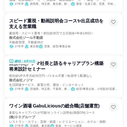
27年卒
群馬県、埼玉県、東京都、静岡県、三重県
製造・生産工程、営業、学術研究、SCM/生産管理/購買/物流、建築/土木/プラント専門職
スピード重視・動画説明会コース✨出店成功を
支える営業職
夏採用・スピード選考！初任給30万で土日祝休×年休130日✨
株式会社ジール不動産
不動産管理、不動産仲介
27年卒
東京都
営業、経営/事業企画
締切：8月31日
面接1回|ノジマ社長と語るキャリアプラン構築
将来設計セミナー
初任給UP大卒月給34万円～/スキル不要！転居伴う配属なし
株式会社ノジマ
生活関連サービス、家電小売、通信・インターネット
27年卒
茨城県、埼玉県、千葉県、東京都、神奈川県、新潟県、山梨県、長野県、静岡県
経営/事業企画、小売販売/流通、SCM/生産管理/購買/物流
ワイン酒場 GabuLiciousの総合職(店舗運営)
多彩なキャリアパスが可能/オンライン説明会(画面ON)コース
(株)ＤＤグループ
レストラン・カフェ、芸術・娯楽・レクリエーション、ホテル・旅館
27年卒
宮城県、東京都
飲食、サービス/接客