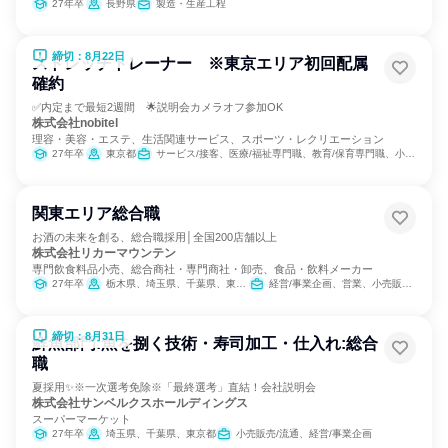
27年卒
長野県
製造・生産工程
締切：8月22日
ストレッチトレーナー ※東京エリア初回配属
確約
✅内定まで最短2週間 🌟説明会カメラオフ参加OK
株式会社nobitel
理容・美容・エステ、生活関連サービス、スポーツ・レクリエーション
27年卒
東京都
サービス/接客、医療/福祉専門職、教育/保育専門職、小売販売/流通
関東エリア総合職
お酒の未来を創る、総合職採用│全国200店舗以上
株式会社リカーマウンテン
専門飲食料品小売、総合商社・専門商社・卸売、食品・飲料メーカー
27年卒
栃木県、埼玉県、千葉県、東京都、神奈川県
経営/事業企画、営業、小売販売/流通、SCM/生産管理/購買/物流、交通/運輸、商品企画、マーケティング・広告・宣伝
締切：8月31日
鮮魚部門:魚を捌く技術・寿司加工・仕入れ:総合
職
夏採用✨️※一次選考免除※「最終選考」直結！会社説明会
株式会社サンベルクスホールディングス
スーパーマーケット
27年卒
埼玉県、千葉県、東京都
小売販売/流通、経営/事業企画