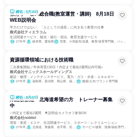
締切：8月16日
教育サービス総合職(教室運営・講師) 8月18日
WEB説明会
学力だけではない、「人としての成長」に向き合う教育の仕事
株式会社ティエラコム
生活関連サービス、観光・旅行・宿泊、教育支援サービス
27年卒
岐阜県、愛知県
営業、小売販売/流通、教育/保育専門職、バックオフィス・事務・受付
資源循環領域における技術職
二次募集開始／年休実質130日！内定まで最短2週間以内可能♪
株式会社サニックスホールディングス
建設・修理・メンテナンスサービス、電力・ガス・水道・エネルギー
27年卒
福島県、新潟県、岡山県、福岡県
建築/土木/プラント専門職
締切：8月22日
未経験歓迎 北海道希望の方 トレーナー募集
中
✅内定まで最短2週間 🌟説明会カメラオフ参加OK
株式会社nobitel
理容・美容・エステ、生活関連サービス、スポーツ・レクリエーション
27年卒
北海道、青森県、岩手県、宮城県、秋田県、山形県、福島県、茨城県、栃木県、群馬県、埼玉県、千葉県、東京都、神奈川県、新潟県、富山県、石川県、福井県、山梨県、長野県、岐阜県、静岡県、愛知県、三重県、滋賀県、京都府、大阪府、兵庫県、奈良県、和歌山県、鳥取県、島根県、岡山県、広島県、山口県、徳島県、香川県、愛媛県、高知県、福岡県、佐賀県、長崎県、熊本県、大分県、宮崎県、鹿児島県、沖縄県
サービス/接客、医療/福祉専門職、教育/保育専門職、小売販売/流通