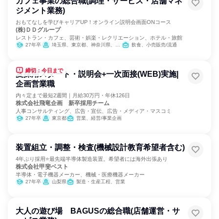
カフェ事業の総合職(調理・サービス・店舗マネ
ジメント業務)
おもてなしを学びキャリアUP！オンライン説明会画面ONコース
(株)ＤＤグループ
レストラン・カフェ、芸術・娯楽・レクリエーション、ホテル・旅館
27年卒
埼玉県、東京都、神奈川県、愛知県、京都府、大阪府、兵庫県、岡山県、広島県、福岡県
飲食、小売販売/流通
締切：今日まで
夏採用スタート・説明会+一次面接(WEB)実施|
企画営業職
内々定まで最短2週間｜月給30万円・年休126日
株式会社飛竜企画 新卒採用チーム
人事コンサルティング、広告・宣伝、広告・メディア・マスコミ
27年卒
東京都
営業、経営/事業企画
装置組立・調整・検査(機械設計教育希望者含む)
4年ぶり採用⭐最先端半導体製造装置。希望者には海外出張あり
株式会社甲斐ベスト
半導体・電子機器メーカー、機械・医療機器メーカー
27年卒
山梨県
製造・生産工程、営業
大人の遊び場 BAGUSの総合職(店舗運営・サ