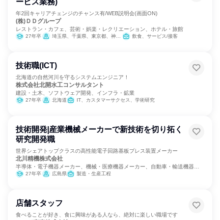
ービス業務)
年2回キャリアチェンジのチャンス有/WEB説明会(画面ON)
(株)ＤＤグループ
レストラン・カフェ、芸術・娯楽・レクリエーション、ホテル・旅館
27年卒
埼玉県、千葉県、東京都、神奈川県、愛知県、大阪府、福岡県
飲食、サービス/接客
技術職(ICT)
北海道の自然河川を守るシステムエンジニア！
株式会社北開水工コンサルタント
建設・土木、ソフトウェア開発、インフラ・鉱業
27年卒
北海道
IT、カスタマーサクセス、学術研究
技術開発|産業機械メーカーで新技術を切り拓く
研究開発職
世界シェアトップクラスの高性能電子回路基板プレス装置メーカー
北川精機株式会社
半導体・電子機器メーカー、機械・医療機器メーカー、自動車・輸送機器メ
ーカー
27年卒
広島県
製造・生産工程
店舗スタッフ
食べることが好き、食に興味がある人なら、絶対に楽しい職場です