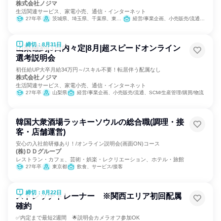
株式会社ノジマ
生活関連サービス、家電小売、通信・インターネット
27年卒
茨城県、埼玉県、千葉県、東京都、神奈川県、新潟県、山梨県、長野県、静岡県
経営/事業企画、小売販売/流通、SCM/生産管理/購買/物流
締切：8月31日
山梨確約|3日内々定|8月|超スピードオンライン
選考説明会
初任給UP大卒月給34万円～/スキル不要！転居伴う配属なし
株式会社ノジマ
生活関連サービス、家電小売、通信・インターネット
27年卒
山梨県
経営/事業企画、小売販売/流通、SCM/生産管理/購買/物流
韓国大衆酒場ラッキーソウルの総合職(調理・接
客・店舗運営)
安心の入社前研修あり！/オンライン説明会(画面ON)コース
(株)ＤＤグループ
レストラン・カフェ、芸術・娯楽・レクリエーション、ホテル・旅館
27年卒
東京都
飲食、サービス/接客
締切：8月22日
ストレッチトレーナー ※関西エリア初回配属
確約
✅内定まで最短2週間 🌟説明会カメラオフ参加OK