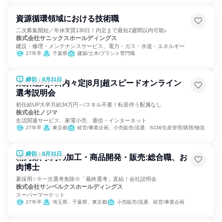
資源循環領域における技術職
二次募集開始／年休実質130日！内定まで最短2週間以内可能♪
株式会社サニックスホールディングス
建設・修理・メンテナンスサービス、電力・ガス・水道・エネルギー
27年卒
千葉県
建築/土木/プラント専門職
締切：8月31日
東京確約|3日内々定|8月|超スピードオンライン
選考説明会
初任給UP大卒月給34万円～/スキル不要！転居伴う配属なし
株式会社ノジマ
生活関連サービス、家電小売、通信・インターネット
27年卒
東京都
経営/事業企画、小売販売/流通、SCM/生産管理/購買/物流
締切：8月31日
精肉部門:肉の加工・商品開発・販売:総合職、お
肉博士
夏採用✨️※一次選考免除※「最終選考」直結！会社説明会
株式会社サンベルクスホールディングス
スーパーマーケット
27年卒
埼玉県、千葉県、東京都
小売販売/流通、経営/事業企画