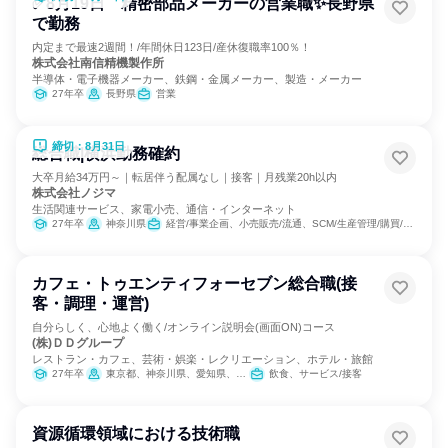
✅8月19日 精密部品メーカーの営業職✨長野県
で勤務
内定まで最速2週間！/年間休日123日/産休復職率100％！
株式会社南信精機製作所
半導体・電子機器メーカー、鉄鋼・金属メーカー、製造・メーカー
27年卒
長野県
営業
締切：8月31日
総合職|横浜勤務確約
大卒月給34万円～｜転居伴う配属なし｜接客｜月残業20h以内
株式会社ノジマ
生活関連サービス、家電小売、通信・インターネット
27年卒
神奈川県
経営/事業企画、小売販売/流通、SCM/生産管理/購買/物流
カフェ・トゥエンティフォーセブン総合職(接
客・調理・運営)
自分らしく、心地よく働く/オンライン説明会(画面ON)コース
(株)ＤＤグループ
レストラン・カフェ、芸術・娯楽・レクリエーション、ホテル・旅館
27年卒
東京都、神奈川県、愛知県、大阪府、広島県
飲食、サービス/接客
資源循環領域における技術職