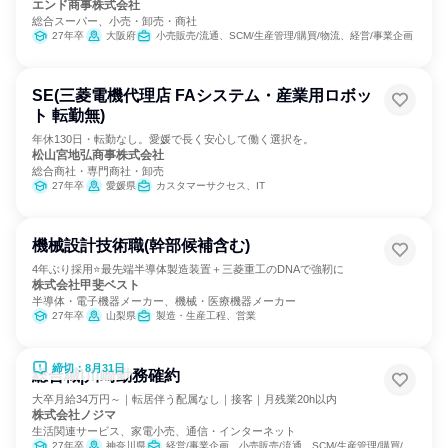
エンド商事株式会社
総合スーパー、小売・卸売・商社
27年卒
大阪府
小売販売/流通、SCM/生産管理/購買/物流、経営/事業企画
SE(三菱電機代理店 FAシステム・産業用ロボッ
ト 転勤無)
年休130日・転勤なし。愛媛で長く安心して働く選択を。
松山宮地弘商事株式会社
総合商社・専門商社・卸売
27年卒
愛媛県
カスタマーサクセス、IT
機械設計技術職(幹部候補含む)
4年ぶり採用⭐最先端半導体製造装置＋三菱重工のDNAで強靭に
株式会社甲斐ベスト
半導体・電子機器メーカー、機械・医療機器メーカー
27年卒
山梨県
製造・生産工程、営業
締切：8月31日
総合職|川崎勤務確約
大卒月給34万円～｜転居伴う配属なし｜接客｜月残業20h以内
株式会社ノジマ
生活関連サービス、家電小売、通信・インターネット
27年卒
神奈川県
経営/事業企画、小売販売/流通、SCM/生産管理/購買/物流