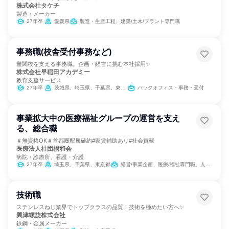
株式会社タケチ
製造・メーカー
27年卒
愛媛県
製造・生産工程、建築/土木/プラント専門職
事務職(校舎受付事務など)
難関校を支える事務職。企画・経営に挑む本社採用✨
株式会社早稲田アカデミー
教育支援サービス
27年卒
茨城県、埼玉県、千葉県、東京都、神奈川県
バックオフィス・事務・受付
事業拡大中の医療福祉グループの運営を支え
る、総合職
＃無資格OK＃首都圏配属確約#家賃補助あり#社会貢献
医療法人社団桐和会
病院・診療所、看護・介護
27年卒
埼玉県、千葉県、東京都
経営/事業企画、医療/福祉専門職、人事、総務
技術職
ステンレスねじ業界でトップクラスの品質！技術を極めたい方へ✨
興津螺旋株式会社
鉄鋼・金属メーカー