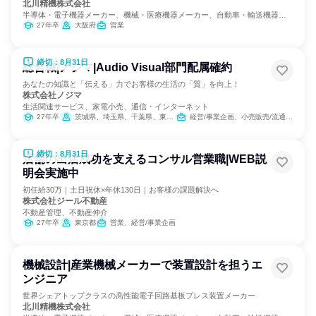
北川精機株式会社
半導体・電子機器メーカー、機械・医療機器メーカー、自動車・輸送機器メ
ーカー
27年卒
大阪府
営業
締切：8月31日
総合職|ノジマ|Audio Visual部門配属確約
あなたの知識と「伝える」力でお客様の生活の「質」を向上！
株式会社ノジマ
生活関連サービス、家電小売、通信・インターネット
27年卒
茨城県、埼玉県、千葉県、東京都、神奈川県、新潟県、山梨県、長野県、静岡県
経営/事業企画、小売販売/流通、SCM/生産管理/購買/物流
締切：8月31日
店舗の出店成功を支えるコンサル営業職|WEB説
明会実施中
初任給30万｜土日祝休×年休130日｜お客様の課題解決へ
株式会社ジール不動産
不動産管理、不動産仲介
27年卒
東京都
営業、経営/事業企画
機械設計|産業機械メーカーで装置設計を担うエ
ンジニア
世界シェアトップクラスの高性能電子回路基板プレス装置メーカー
北川精機株式会社