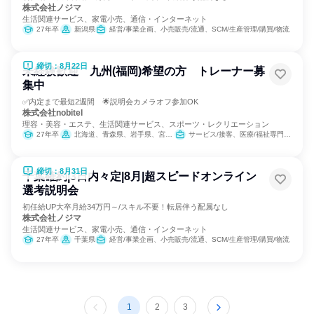
株式会社ノジマ
生活関連サービス、家電小売、通信・インターネット
27年卒
新潟県
経営/事業企画、小売販売/流通、SCM/生産管理/購買/物流
締切：8月22日
未経験歓迎 九州(福岡)希望の方 トレーナー募
集中
✅内定まで最短2週間 🌟説明会カメラオフ参加OK
株式会社nobitel
理容・美容・エステ、生活関連サービス、スポーツ・レクリエーション
27年卒
北海道、青森県、岩手県、宮城県、秋田県、山形県、福島県、茨城県、栃木県、群馬県、埼玉県、千葉県、東京都、神奈川県、新潟県、富山県、石川県、福井県、山梨県、長野県、岐阜県、静岡県、愛知県、三重県、滋賀県、京都府、大阪府、兵庫県、奈良県、和歌山県、鳥取県、島根県、岡山県、広島県、山口県、徳島県、香川県、愛媛県、高知県、福岡県、佐賀県、長崎県、熊本県、大分県、宮崎県、鹿児島県、沖縄県
サービス/接客、医療/福祉専門職、教育/保育専門職、小売販売/流通
締切：8月31日
千葉確約|3日内々定|8月|超スピードオンライン
選考説明会
初任給UP大卒月給34万円～/スキル不要！転居伴う配属なし
株式会社ノジマ
生活関連サービス、家電小売、通信・インターネット
27年卒
千葉県
経営/事業企画、小売販売/流通、SCM/生産管理/購買/物流
1
2
3