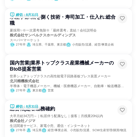
締切：8月31日
水産学部:魚を捌く技術・寿司加工・仕入れ:総合
職
夏採用✨️※一次選考免除※「最終選考」直結！会社説明会
株式会社サンベルクスホールディングス
スーパーマーケット
27年卒
埼玉県、千葉県、東京都
小売販売/流通、経営/事業企画
国内営業|業界トップクラス産業機械メーカーの
BtoB提案営業
世界シェアトップクラスの高性能電子回路基板プレス装置メーカー
北川精機株式会社
半導体・電子機器メーカー、機械・医療機器メーカー、自動車・輸送機器メ
ーカー
27年卒
東京都
営業
締切：8月31日
総合職|越谷勤務確約
大卒月給34万円～｜転居伴う配属なし｜接客｜月残業20h以内
株式会社ノジマ
生活関連サービス、家電小売、通信・インターネット
27年卒
埼玉県
経営/事業企画、小売販売/流通、SCM/生産管理/購買/物流