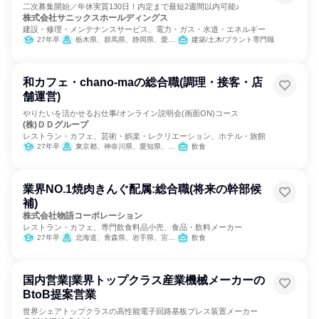
二次募集開始／年休実質130日！内定まで最短2週間以内可能♪
株式会社サニックスホールディングス
建設・修理・メンテナンスサービス、電力・ガス・水道・エネルギー
27年卒
栃木県、群馬県、静岡県、愛知県、三重県、滋賀県、兵庫県
建築/土木/プラント専門職
和カフェ・chano-maの総合職(調理・接客・店
舗運営)
やりたいを活かせるお仕事/オンライン説明会(画面ON)コース
(株)ＤＤグループ
レストラン・カフェ、芸術・娯楽・レクリエーション、ホテル・旅館
27年卒
東京都、神奈川県、愛知県、京都府、大阪府、兵庫県、岡山県、広島県、福岡県
飲食
業界NO.1焼肉きんぐ配属:総合職(将来の幹部候
補)
株式会社物語コーポレーション
レストラン・カフェ、専門飲食料品小売、食品・飲料メーカー
27年卒
北海道、青森県、岩手県、宮城県、秋田県、山形県、福島県、茨城県、栃木県、群馬県、埼玉県、千葉県、東京都、神奈川県、新潟県、富山県、石川県、福井県、山梨県、長野県、岐阜県、静岡県、愛知県、三重県、滋賀県、京都府、大阪府、兵庫県、奈良県、和歌山県、鳥取県、島根県、岡山県、広島県、山口県、徳島県、香川県、愛媛県、高知県、福岡県、佐賀県、長崎県、熊本県、大分県、宮崎県、鹿児島県、沖縄県
飲食
国内営業|業界トップクラス産業機械メーカーの
BtoB提案営業
世界シェアトップクラスの高性能電子回路基板プレス装置メーカー