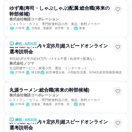
ゆず庵(寿司・しゃぶしゃぶ)配属:総合職(将来の
幹部候補)
株式会社物語コーポレーション
レストラン・カフェ、専門飲食料品小売、食品・飲料メーカー
27年卒
北海道、青森県、岩手県、宮城県、秋田県、山形県、福島県、茨城県、栃木県、群馬県、埼玉県、千葉県、東京都、神奈川県、新潟県、富山県、石川県、福井県、山梨県、長野県、岐阜県、静岡県、愛知県、三重県、滋賀県、京都府、大阪府、兵庫県、奈良県、和歌山県、鳥取県、島根県、岡山県、広島県、山口県、徳島県、香川県、愛媛県、高知県、福岡県、佐賀県、長崎県、熊本県、大分県、宮崎県、鹿児島県、沖縄県
飲食
締切：8月31日
越谷確約|3日内々定|8月|超スピードオンライン
選考説明会
初任給UP大卒月給34万円～/スキル不要！転居伴う配属なし
株式会社ノジマ
生活関連サービス、家電小売、通信・インターネット
27年卒
埼玉県
経営/事業企画、小売販売/流通、SCM/生産管理/購買/物流
丸源ラーメン:総合職(将来の幹部候補)
株式会社物語コーポレーション
レストラン・カフェ、専門飲食料品小売、食品・飲料メーカー
27年卒
北海道、青森県、岩手県、宮城県、秋田県、山形県、福島県、茨城県、栃木県、群馬県、埼玉県、千葉県、東京都、神奈川県、新潟県、富山県、石川県、福井県、山梨県、長野県、岐阜県、静岡県、愛知県、三重県、滋賀県、京都府、大阪府、兵庫県、奈良県、和歌山県、鳥取県、島根県、岡山県、広島県、山口県、徳島県、香川県、愛媛県、高知県、福岡県、佐賀県、長崎県、熊本県、大分県、宮崎県、鹿児島県、沖縄県
飲食
締切：8月31日
静岡確約|3日内々定|8月|超スピードオンライン
選考説明会