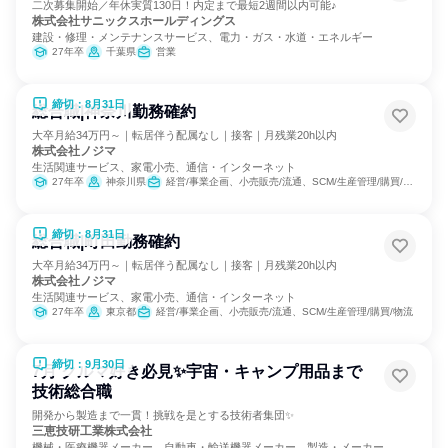
二次募集開始／年休実質130日！内定まで最短2週間以内可能♪
株式会社サニックスホールディングス
建設・修理・メンテナンスサービス、電力・ガス・水道・エネルギー
27年卒
千葉県
営業
締切：8月31日
総合職|神奈川勤務確約
大卒月給34万円～｜転居伴う配属なし｜接客｜月残業20h以内
株式会社ノジマ
生活関連サービス、家電小売、通信・インターネット
27年卒
神奈川県
経営/事業企画、小売販売/流通、SCM/生産管理/購買/物流
締切：8月31日
総合職|町田勤務確約
大卒月給34万円～｜転居伴う配属なし｜接客｜月残業20h以内
株式会社ノジマ
生活関連サービス、家電小売、通信・インターネット
27年卒
東京都
経営/事業企画、小売販売/流通、SCM/生産管理/購買/物流
締切：9月30日
7月 クルマ好き必見✨宇宙・キャンプ用品まで
技術総合職
開発から製造まで一貫！挑戦を是とする技術者集団✨
三恵技研工業株式会社
機械・医療機器メーカー、自動車・輸送機器メーカー、製造・メーカー