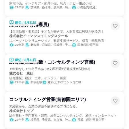
家電小売、インテリア・家具小売、玩具・ホビー用品小売
27年卒
茨城県、栃木県、群馬県、埼玉県、千葉県、東京都、神奈川県
小売販売/流通
締切：8月31日
総合職(体育指導員)
【全国勤務・要相談】子どもが好きで、人財育成に興味がある方！
株式会社イトマンスイミングスクール
スポーツ・レクリエーション、教育支援サービス、保育・幼児教育
27年卒
北海道、宮城県、茨城県、千葉県、東京都、神奈川県、静岡県、愛知県、三重県、京都府、大阪府、兵庫県、奈良県、福岡県
医療/福祉専門職
締切：8月31日
総合職(企画営業・コンサルティング営業)
＃転勤なし＃住宅手当あり#文理不問#研修充実#高額給与
株式会社 東組
研究開発、建設・土木、インフラ・鉱業
27年卒
和歌山県
建築/土木/プラント専門職
コンサルティング営業(首都圏エリア)
未経験から、企業の課題を解決するプロになる。
株式会社トップ
総合商社・専門商社・卸売、経営コンサルティング、通信・インターネット
27年卒
埼玉県、千葉県、東京都、神奈川県
営業、経営/事業企画