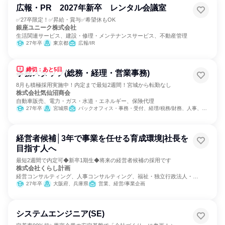
広報・PR 2027年新卒 レンタル会議室
✅27卒限定！✅昇給・賞与✅希望休もOK
銀座ユニーク株式会社
生活関連サービス、建設・修理・メンテナンスサービス、不動産管理
27年卒
東京都
広報/IR
締切：あと5日
事務スタッフ(総務・経理・営業事務)
8月も積極採用実施中！内定まで最短2週間！宮城から転勤なし
株式会社気仙沼商会
自動車販売、電力・ガス・水道・エネルギー、保険代理
27年卒
宮城県
バックオフィス・事務・受付、経理/税務/財務、人事、総務
経営者候補│3年で事業を任せる育成環境|社長を
目指す人へ
最短2週間で内定可◆新卒1期生◆将来の経営者候補の採用です
株式会社くらし計画
経営コンサルティング、人事コンサルティング、福祉・独立行政法人・
NGO・NPO
27年卒
大阪府、兵庫県
営業、経営/事業企画
システムエンジニア(SE)