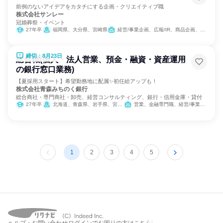
前例のないアイデアをカタチにする企画・クリエイティブ職
株式会社サンレー
冠婚葬祭・イベント
27年卒
福岡県、大分県、宮崎県
経営/事業企画、広報/IR、商品企画、マーケティング・広告・宣伝
締切：8月23日
総合職(個人・法人営業、預金・融資・資産運用
の銀行窓口業務)
【夏採用スタート】希望勤務地に配属✨初任給アップも！
株式会社青森みちのく銀行
総合商社・専門商社・卸売、経営コンサルティング、銀行・信用金庫・貸付
27年卒
北海道、青森県、岩手県、宮城県、秋田県
営業、金融専門職、経営/事業企画
1
2
3
4
5