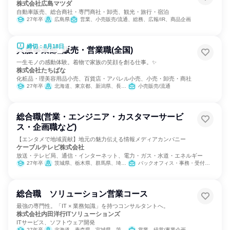
株式会社広島マツダ
自動車販売、総合商社・専門商社・卸売、観光・旅行・宿泊
27年卒
広島県
営業、小売販売/流通、総務、広報/IR、商品企画
締切：8月18日
呉服事業部_販売・営業職(全国)
一生モノの感動体験。着物で家族の笑顔を創る仕事。✨
株式会社たちばな
化粧品・理美容用品小売、百貨店・アパレル小売、小売・卸売・商社
27年卒
北海道、東京都、新潟県、長野県、愛知県
小売販売/流通
総合職(営業・エンジニア・カスタマーサービ
ス・企画職など)
【エンタメで地域貢献】地元の魅力伝える情報メディアカンパニー
ケーブルテレビ株式会社
放送・テレビ局、通信・インターネット、電力・ガス・水道・エネルギー
27年卒
茨城県、栃木県、群馬県、埼玉県
バックオフィス・事務・受付、営業、経営/事業企画、人事、総務、製造・生産工程、建築/土木/プラント専門職、出版/メディア/芸能/エンタメ専門職、商品企画、マーケティング・広告・宣伝、クリエイティブ/デザイン職、カスタマーサポート/コールセンター
総合職 ソリューション営業コース
最強の専門性。「IT × 業務知識」を持つコンサルタントへ。
株式会社内田洋行ITソリューションズ
ITサービス、ソフトウェア開発
27年卒
北海道、青森県、宮城県、茨城県、栃木県、埼玉県、千葉県、東京都、新潟県、富山県、石川県、長野県、静岡県、愛知県、京都府、大阪府
営業、経営/事業企画