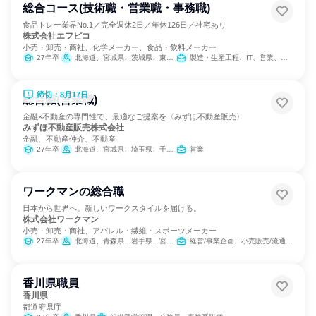
総合コース(技術職・営業職・事務職)
食品トレー業界No.1／完全週休2日／年休126日／社宅あり
株式会社エフピコ
小売・卸売・商社、化学メーカー、食品・飲料メーカー
27年卒
北海道、宮城県、茨城県、東京都、岐阜県、愛知県、大阪府、広島県、福岡県
製造・生産工程、IT、営業、バックオフィス・事務・受付、SCM/生産管理/購買/物流、建築/土木/プラント専門職、学術研究
締切：8月17日
総合職(営業職)
金融×不動産の専門性で、最適なご提案を〈みずほ不動産販売〉
みずほ不動産販売株式会社
金融、不動産仲介、不動産
27年卒
北海道、宮城県、埼玉県、千葉県、東京都、神奈川県、新潟県、愛知県、京都府、大阪府、兵庫県、岡山県、広島県、福岡県
営業
ワークマンの総合職
日本から世界へ。新しいワークスタイルを届ける。
株式会社ワークマン
小売・卸売・商社、アパレル・繊維・スポーツメーカー
27年卒
北海道、青森県、岩手県、宮城県、秋田県、山形県、福島県、茨城県、栃木県、群馬県、埼玉県、千葉県、東京都、神奈川県、新潟県、富山県、石川県、福井県、山梨県、長野県、岐阜県、静岡県、愛知県、三重県、滋賀県、京都府、大阪府、兵庫県、奈良県、和歌山県、鳥取県、島根県、岡山県、広島県、山口県、徳島県、香川県、愛媛県、高知県、福岡県、佐賀県、長崎県、熊本県、大分県、宮崎県、鹿児島県、沖縄県
経営/事業企画、小売販売/流通、人事、広報/IR、商品企画、マーケティング・広告・宣伝
香川県職員
香川県
都道府県庁