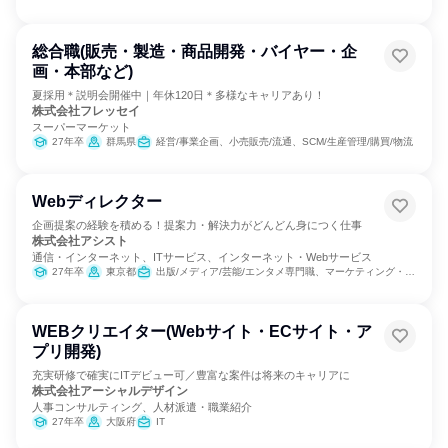
総合職(販売・製造・商品開発・バイヤー・企
画・本部など)
夏採用＊説明会開催中｜年休120日＊多様なキャリアあり！
株式会社フレッセイ
スーパーマーケット
27年卒
群馬県
経営/事業企画、小売販売/流通、SCM/生産管理/購買/物流
Webディレクター
企画提案の経験を積める！提案力・解決力がどんどん身につく仕事
株式会社アシスト
通信・インターネット、ITサービス、インターネット・Webサービス
27年卒
東京都
出版/メディア/芸能/エンタメ専門職、マーケティング・広告・宣伝、カスタマーサポート/コールセンター
WEBクリエイター(Webサイト・ECサイト・ア
プリ開発)
充実研修で確実にITデビュー可／豊富な案件は将来のキャリアに
株式会社アーシャルデザイン
人事コンサルティング、人材派遣・職業紹介
27年卒
大阪府
IT