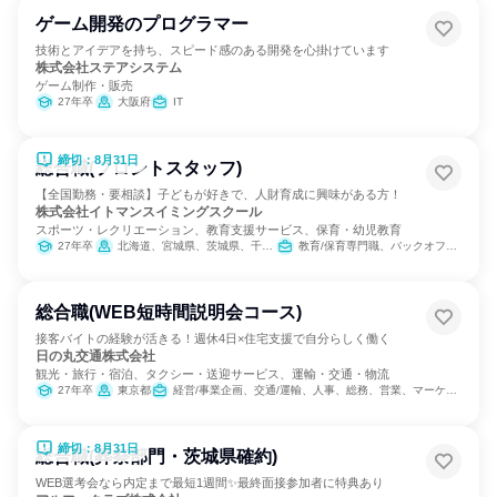
ゲーム開発のプログラマー
技術とアイデアを持ち、スピード感のある開発を心掛けています
株式会社ステアシステム
ゲーム制作・販売
27年卒
大阪府
IT
締切：8月31日
総合職(フロントスタッフ)
【全国勤務・要相談】子どもが好きで、人財育成に興味がある方！
株式会社イトマンスイミングスクール
スポーツ・レクリエーション、教育支援サービス、保育・幼児教育
27年卒
北海道、宮城県、茨城県、千葉県、東京都、神奈川県、静岡県、愛知県、三重県、京都府、大阪府、兵庫県、奈良県、福岡県
教育/保育専門職、バックオフィス・事務・受付
総合職(WEB短時間説明会コース)
接客バイトの経験が活きる！週休4日×住宅支援で自分らしく働く
日の丸交通株式会社
観光・旅行・宿泊、タクシー・送迎サービス、運輸・交通・物流
27年卒
東京都
経営/事業企画、交通/運輸、人事、総務、営業、マーケティング・広告・宣伝
締切：8月31日
総合職(葬祭部門・茨城県確約)
WEB選考会なら内定まで最短1週間✨最終面接参加者に特典あり