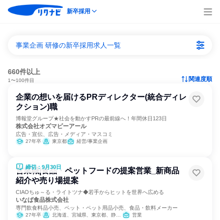
新卒採用
事業企画 研修の新卒採用求人一覧
660件以上
関連度順
1〜100件目
企業の想いを届けるPRディレクター(統合ディレ
クション)職
博報堂グループ★社会を動かすPRの最前線へ！年間休日123日
株式会社オズマピーアール
広告・宣伝、広告・メディア・マスコミ
27年卒
東京都
経営/事業企画
締切：9月30日
営業職|食品・ペットフードの提案営業_新商品
紹介や売り場提案
CIAOちゅ～る・ライトツナ◆若手からヒットを世界へ広める
いなば食品株式会社
専門飲食料品小売、ペット・ペット用品小売、食品・飲料メーカー
27年卒
北海道、宮城県、東京都、静岡県、愛知県、大阪府、広島県、福岡県
営業