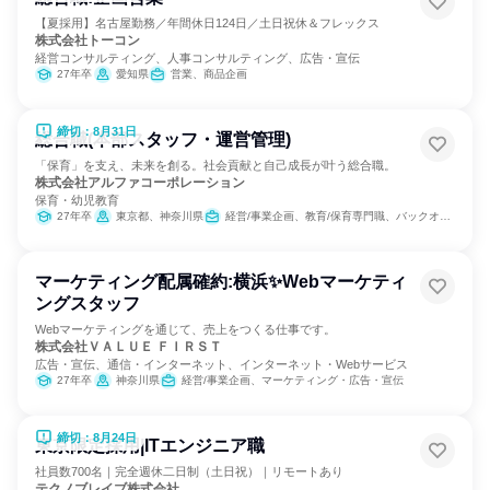
【夏採用】名古屋勤務／年間休日124日／土日祝休＆フレックス
株式会社トーコン
経営コンサルティング、人事コンサルティング、広告・宣伝
27年卒
愛知県
営業、商品企画
締切：8月31日
総合職(本部スタッフ・運営管理)
「保育」を支え、未来を創る。社会貢献と自己成長が叶う総合職。
株式会社アルファコーポレーション
保育・幼児教育
27年卒
東京都、神奈川県
経営/事業企画、教育/保育専門職、バックオフィス・事務・受付、人事
マーケティング配属確約:横浜✨Webマーケティ
ングスタッフ
Webマーケティングを通じて、売上をつくる仕事です。
株式会社ＶＡＬＵＥ ＦＩＲＳＴ
広告・宣伝、通信・インターネット、インターネット・Webサービス
27年卒
神奈川県
経営/事業企画、マーケティング・広告・宣伝
締切：8月24日
東京限定採用|ITエンジニア職
社員数700名｜完全週休二日制（土日祝）｜リモートあり
テクノブレイブ株式会社