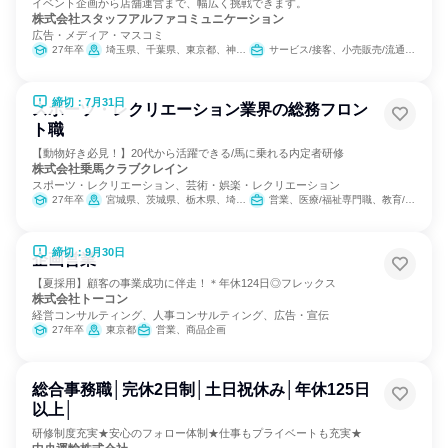
イベント企画から店舗運営まで、幅広く挑戦できます。
株式会社スタッフアルファコミュニケーション
広告・メディア・マスコミ
27年卒
埼玉県、千葉県、東京都、神奈川県
サービス/接客、小売販売/流通、経営/事業企画
締切：7月31日
スポーツ・レクリエーション業界の総務フロン
ト職
【動物好き必見！】20代から活躍できる/馬に乗れる内定者研修
株式会社乗馬クラブクレイン
スポーツ・レクリエーション、芸術・娯楽・レクリエーション
27年卒
宮城県、茨城県、栃木県、埼玉県、千葉県、東京都、神奈川県、石川県、岐阜県、三重県、大阪府、兵庫県、奈良県、岡山県、広島県、山口県、福岡県、大分県
営業、医療/福祉専門職、教育/保育専門職、小売販売/流通、バックオフィス・事務・受付、総務
締切：9月30日
企画営業
【夏採用】顧客の事業成功に伴走！＊年休124日◎フレックス
株式会社トーコン
経営コンサルティング、人事コンサルティング、広告・宣伝
27年卒
東京都
営業、商品企画
総合事務職│完休2日制│土日祝休み│年休125日
以上│
研修制度充実★安心のフォロー体制★仕事もプライベートも充実★