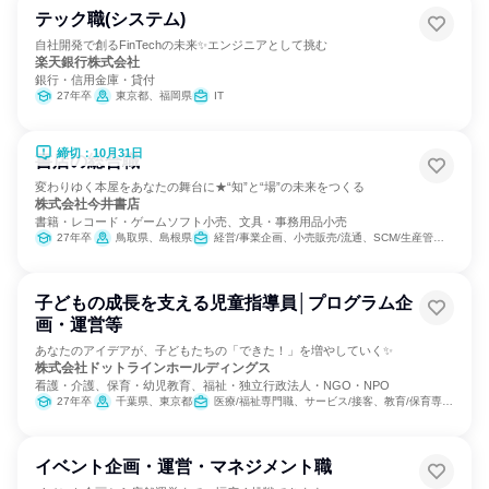
テック職(システム)
自社開発で創るFinTechの未来✨エンジニアとして挑む
楽天銀行株式会社
銀行・信用金庫・貸付
27年卒
東京都、福岡県
IT
締切：10月31日
書店の総合職
変わりゆく本屋をあなたの舞台に★“知”と“場”の未来をつくる
株式会社今井書店
書籍・レコード・ゲームソフト小売、文具・事務用品小売
27年卒
鳥取県、島根県
経営/事業企画、小売販売/流通、SCM/生産管理/購買/物流、営業、商品企画、マーケティング・広告・宣伝
子どもの成長を支える児童指導員│プログラム企
画・運営等
あなたのアイデアが、子どもたちの「できた！」を増やしていく✨
株式会社ドットラインホールディングス
看護・介護、保育・幼児教育、福祉・独立行政法人・NGO・NPO
27年卒
千葉県、東京都
医療/福祉専門職、サービス/接客、教育/保育専門職、組織運営管理・公務員・事務系職種
イベント企画・運営・マネジメント職