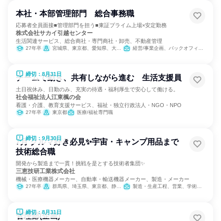
本社・本部管理部門 総合事務職
応募者全員面接■管理部門を担う■東証プライム上場×安定勤務
株式会社サカイ引越センター
生活関連サービス、総合商社・専門商社・卸売、不動産管理
27年卒
宮城県、東京都、愛知県、大阪府、福岡県
経営/事業企画、バックオフィス・事務・受付、経理/税務/財務、人事、総務
締切：8月31日
チームで動き、共有しながら進む 生活支援員
土日祝休み、日勤のみ、充実の待遇・福利厚生で安心して働ける。
社会福祉法人江東楓の会
看護・介護、教育支援サービス、福祉・独立行政法人・NGO・NPO
27年卒
東京都
医療/福祉専門職
締切：9月30日
7月 クルマ好き必見✨宇宙・キャンプ用品まで
技術総合職
開発から製造まで一貫！挑戦を是とする技術者集団✨
三恵技研工業株式会社
機械・医療機器メーカー、自動車・輸送機器メーカー、製造・メーカー
27年卒
群馬県、埼玉県、東京都、静岡県、三重県
製造・生産工程、営業、学術研究、SCM/生産管理/購買/物流、建築/土木/プラント専門職
締切：8月31日
管理部(企画)