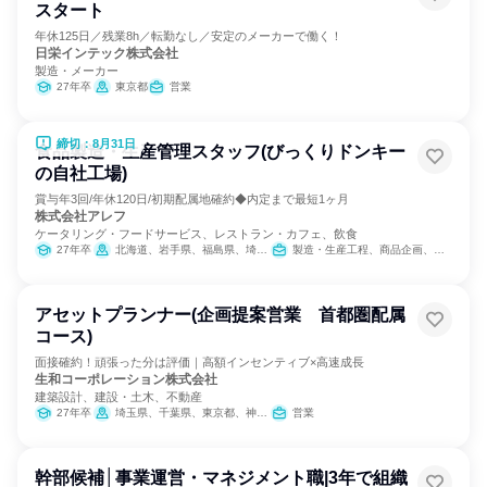
スタート
年休125日／残業8h／転勤なし／安定のメーカーで働く！
日栄インテック株式会社
製造・メーカー
27年卒
東京都
営業
締切：8月31日
食品製造・生産管理スタッフ(びっくりドンキー
の自社工場)
賞与年3回/年休120日/初期配属地確約◆内定まで最短1ヶ月
株式会社アレフ
ケータリング・フードサービス、レストラン・カフェ、飲食
27年卒
北海道、岩手県、福島県、埼玉県、岐阜県、大阪府、福岡県
製造・生産工程、商品企画、SCM/生産管理/購買/物流
アセットプランナー(企画提案営業 首都圏配属
コース)
面接確約！頑張った分は評価｜高額インセンティブ×高速成長
生和コーポレーション株式会社
建築設計、建設・土木、不動産
27年卒
埼玉県、千葉県、東京都、神奈川県
営業
幹部候補│事業運営・マネジメント職|3年で組織