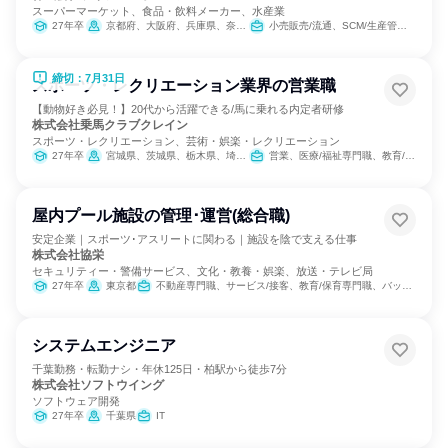
スーパーマーケット、食品・飲料メーカー、水産業
27年卒
京都府、大阪府、兵庫県、奈良県
小売販売/流通、SCM/生産管理/購買/物流
締切：7月31日
スポーツ・レクリエーション業界の営業職
【動物好き必見！】20代から活躍できる/馬に乗れる内定者研修
株式会社乗馬クラブクレイン
スポーツ・レクリエーション、芸術・娯楽・レクリエーション
27年卒
宮城県、茨城県、栃木県、埼玉県、千葉県、東京都、神奈川県、石川県、岐阜県、三重県、大阪府、兵庫県、奈良県、岡山県、広島県、山口県、福岡県、大分県
営業、医療/福祉専門職、教育/保育専門職、小売販売/流通
屋内プール施設の管理･運営(総合職)
安定企業｜スポーツ･アスリートに関わる｜施設を陰で支える仕事
株式会社協栄
セキュリティー・警備サービス、文化・教養・娯楽、放送・テレビ局
27年卒
東京都
不動産専門職、サービス/接客、教育/保育専門職、バックオフィス・事務・受付、組織運営管理・公務員・事務系職種、建築/土木/プラント専門職、クリエイティブ/デザイン職、出版/メディア/芸能/エンタメ専門職
システムエンジニア
千葉勤務・転勤ナシ・年休125日・柏駅から徒歩7分
株式会社ソフトウイング
ソフトウェア開発
27年卒
千葉県
IT