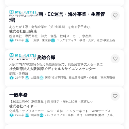
締切：8月31日
総合職(営業企画・EC運営・海外事業・生産管
理)
あなたが主導！老舗企業の「第2創業期」を創る若手求む。
株式会社飯田商店
総合商社・専門商社・卸売、食品・飲料メーカー、水産業
27年卒
千葉県、東京都
バックオフィス・事務・受付、経営/事業企画、SCM/生産管理/購買/物流、広報/IR、営業、マーケティング・広告・宣伝
締切：8月17日
総合病院の事務総合職
大阪市内の3次救急を担う急性期病院で、病院経営を支える一員に
社会医療法人大阪国際メディカル＆サイエンスセンター
病院・診療所
27年卒
大阪府
医療/福祉専門職、組織運営管理・公務員・事務系職種
一般事務
【8/31説明会】夏季募集｜面接確定・年休130日・駅直結✨
株式会社ハイヤー
化粧品・サプリメーカー、広告・宣伝、インターネット・Webサービス
27年卒
大阪府
バックオフィス・事務・受付、経理/税務/財務、人事、総務