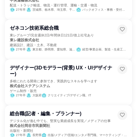
中央運輸株式会社
配送・トラック輸送、物流・運行管理、運輸・交通・物流
27年卒
茨城県、栃木県、埼玉県、千葉県、東京都、神奈川県
バックオフィス・事務・受付、医療/福祉専門職、経理/税務/財務、人事、総務
ゼネコン技術系総合職
東レグループ/完全週休2日/年間休日121日/借上社宅あり
東レ建設株式会社
建築設計、建設・土木、不動産
27年卒
東京都、静岡県、愛知県、滋賀県、大阪府
経営/事業企画、製造・生産工程、建築/土木/プラント専門職
デザイナー(3Dモデラー(背景) UX・UIデザイナ
ー)
多岐にわたる開発に参加でき、実践的なスキルを学べます
株式会社ステアシステム
ゲーム制作・販売
27年卒
大阪府
クリエイティブ/デザイン職、IT
総合職(記者・編集・プランナー)
デジタル化が進む中でも、堅実な業績成長を実現／メディアの仕事
株式会社岡谷市民新聞社
出版社・新聞社
27年卒
長野県
出版/メディア/芸能/エンタメ専門職、マーケティング・広告・宣伝、クリエイティブ/デザイン職