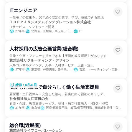
ITエンジニア
一生モノの技術を。50年続く安定企業で、学び、挑戦できる環境
ＴＯＰＰＡＮシステムインテグレーション株式会社
ITサービス、ソフトウェア開発
27年卒
北海道、茨城県、埼玉県、千葉県、東京都、神奈川県、新潟県、岐阜県、静岡県、愛知県、京都府、大阪府、奈良県、岡山県、広島県、香川県、福岡県
IT
人材採用の広告企画営業(総合職)
営業・企画・フォローを担当できる【圧倒的成長環境】があります
株式会社リクルーティング・デザイン
人事コンサルティング、人事・人材サービス、広告・宣伝
27年卒
東京都、神奈川県、静岡県、愛知県、大阪府
営業、マーケティング・広告・宣伝
締切：8月31日
安定した環境で自分らしく働く生活支援員
夏採用！土日祝休み＋安定した給与。着実に築く福祉のキャリア。
社会福祉法人江東楓の会
看護・介護、教育支援サービス、福祉・独立行政法人・NGO・NPO
27年卒
東京都
医療/福祉専門職、教育/保育専門職、組織運営管理・公務員・事務系職種
総合職(近畿圏)
株式会社ライフコーポレーション