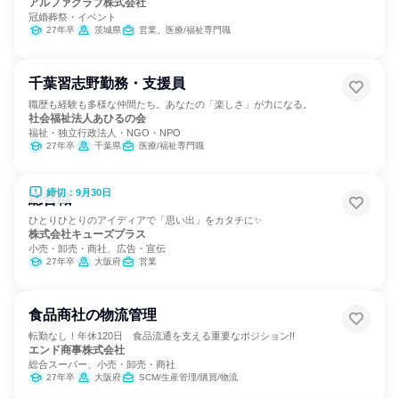
アルファクラブ株式会社
冠婚葬祭・イベント
27年卒
茨城県
営業、医療/福祉専門職
千葉習志野勤務・支援員
職歴も経験も多様な仲間たち。あなたの「楽しさ」が力になる。
社会福祉法人あひるの会
福祉・独立行政法人・NGO・NPO
27年卒
千葉県
医療/福祉専門職
締切：9月30日
総合職
ひとりひとりのアイディアで「思い出」をカタチに✨
株式会社キューズプラス
小売・卸売・商社、広告・宣伝
27年卒
大阪府
営業
食品商社の物流管理
転勤なし！年休120日 食品流通を支える重要なポジション!!
エンド商事株式会社
総合スーパー、小売・卸売・商社
27年卒
大阪府
SCM/生産管理/購買/物流