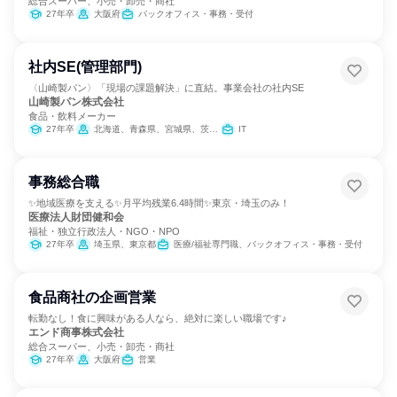
総合スーパー、小売・卸売・商社
27年卒
大阪府
バックオフィス・事務・受付
社内SE(管理部門)
〈山崎製パン〉「現場の課題解決」に直結。事業会社の社内SE
山崎製パン株式会社
食品・飲料メーカー
27年卒
北海道、青森県、宮城県、茨城県、群馬県、埼玉県、千葉県、東京都、神奈川県、新潟県、愛知県、京都府、大阪府、兵庫県、岡山県、広島県、福岡県、熊本県
IT
事務総合職
✨地域医療を支える✨月平均残業6.4時間✨東京・埼玉のみ！
医療法人財団健和会
福祉・独立行政法人・NGO・NPO
27年卒
埼玉県、東京都
医療/福祉専門職、バックオフィス・事務・受付
食品商社の企画営業
転勤なし！食に興味がある人なら、絶対に楽しい職場です♪
エンド商事株式会社
総合スーパー、小売・卸売・商社
27年卒
大阪府
営業