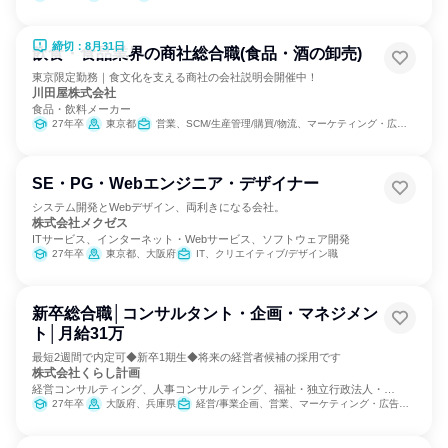
締切：8月31日
飲食・食品業界の商社総合職(食品・酒の卸売)
東京限定勤務｜食文化を支える商社の会社説明会開催中！
川田屋株式会社
食品・飲料メーカー
27年卒
東京都
営業、SCM/生産管理/購買/物流、マーケティング・広告・宣伝
SE・PG・Webエンジニア・デザイナー
システム開発とWebデザイン、両利きになる会社。
株式会社メクゼス
ITサービス、インターネット・Webサービス、ソフトウェア開発
27年卒
東京都、大阪府
IT、クリエイティブ/デザイン職
新卒総合職│コンサルタント・企画・マネジメン
ト│月給31万
最短2週間で内定可◆新卒1期生◆将来の経営者候補の採用です
株式会社くらし計画
経営コンサルティング、人事コンサルティング、福祉・独立行政法人・
NGO・NPO
27年卒
大阪府、兵庫県
経営/事業企画、営業、マーケティング・広告・宣伝