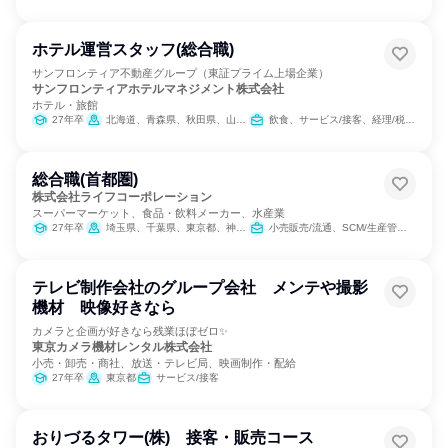
ホテル運営スタッフ(総合職)
サンフロンティア不動産グループ（東証プライム上場企業）
サンフロンティアホテルマネジメント株式会社
ホテル・旅館
27年卒
北海道、青森県、秋田県、山形県、茨城県、栃木県、千葉県、新潟県、長野県、愛知県、京都府、大阪府、兵庫県、岡山県、愛媛県、福岡県、熊本県、沖縄県
飲食、サービス/接客、経理/税務/財務
総合職(首都圏)
株式会社ライフコーポレーション
スーパーマーケット、食品・飲料メーカー、水産業
27年卒
埼玉県、千葉県、東京都、神奈川県
小売販売/流通、SCM/生産管理/購買/物流
テレビ制作会社のグループ会社 メンテや撮影
機材 映像好きなら
カメラと企画が好きなら残業ほぼゼロ✨
東京カメラ機材レンタル株式会社
小売・卸売・商社、放送・テレビ局、映画制作・配給
27年卒
東京都
サービス/接客
おりづるタワー(株) 接客・販売コース