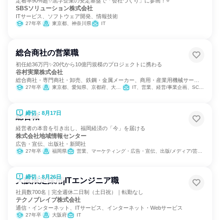
定着率90%超✨黒字企業の安定基盤で「会社づくり」に参画！⭐
SBSソリューション株式会社
ITサービス、ソフトウェア開発、情報技術
27年卒
東京都、神奈川県
IT
総合商社の営業職
初任給36万円✨20代から10億円規模のプロジェクトに携わる
谷村実業株式会社
総合商社・専門商社・卸売、鉄鋼・金属メーカー、商用・産業用機械サービ
ス
27年卒
東京都、愛知県、京都府、大阪府、兵庫県
IT、営業、経営/事業企画、SCM/生産管理/購買/物流、バックオフィス・事務・受付、商品企画、マーケティング・広告・宣伝
締切：8月17日
総合職
経営者の本音を引き出し、福岡経済の「今」を届ける
株式会社地域情報センター
広告・宣伝、出版社・新聞社
27年卒
福岡県
営業、マーケティング・広告・宣伝、出版/メディア/芸能/エンタメ専門職
締切：8月26日
大阪限定採用|ITエンジニア職
社員数700名｜完全週休二日制（土日祝）｜転勤なし
テクノブレイブ株式会社
通信・インターネット、ITサービス、インターネット・Webサービス
27年卒
大阪府
IT