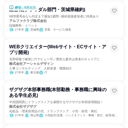
締切：8月31日
総合職(ブライダル部門・茨城県確約)
WEB選考会なら内定まで最短1週間✨最終面接参加者に特典あり
アルファクラブ株式会社
冠婚葬祭・イベント
27年卒
茨城県
営業、サービス/接客
WEBクリエイター(Webサイト・ECサイト・ア
プリ開発)
充実研修で確実にITデビュー可／豊富な案件は将来のキャリアに
株式会社アーシャルデザイン
人事コンサルティング、人材派遣・職業紹介
27年卒
東京都
IT
ザグザグ本部事務職(本部勤務・事務職に興味の
ある学生必見)
中四国関西にドラッグストアを展開するザグザグが本部採用開始！
株式会社ザグザグ
化粧品・理美容用品小売、ドラッグストア、小売・卸売・商社
27年卒
岡山県
小売販売/流通、バックオフィス・事務・受付、経理/税務/財務、総務、広報/IR