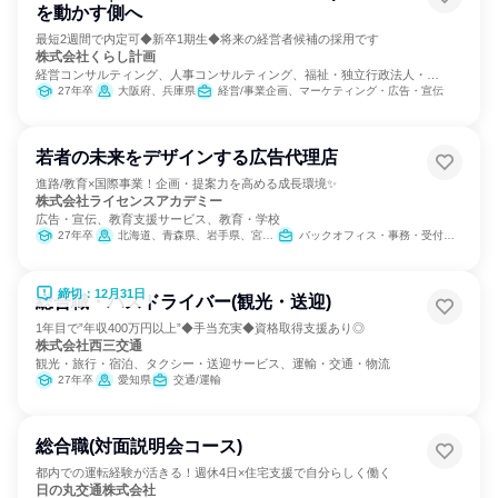
を動かす側へ
最短2週間で内定可◆新卒1期生◆将来の経営者候補の採用です
株式会社くらし計画
経営コンサルティング、人事コンサルティング、福祉・独立行政法人・
NGO・NPO
27年卒
大阪府、兵庫県
経営/事業企画、マーケティング・広告・宣伝
若者の未来をデザインする広告代理店
進路/教育×国際事業！企画・提案力を高める成長環境✨
株式会社ライセンスアカデミー
広告・宣伝、教育支援サービス、教育・学校
27年卒
北海道、青森県、岩手県、宮城県、秋田県、山形県、福島県、茨城県、栃木県、群馬県、埼玉県、千葉県、東京都、神奈川県、新潟県、富山県、石川県、福井県、山梨県、長野県、岐阜県、静岡県、愛知県、三重県、滋賀県、京都府、大阪府、兵庫県、奈良県、和歌山県、鳥取県、島根県、岡山県、広島県、山口県、徳島県、香川県、愛媛県、高知県、福岡県、佐賀県、長崎県、熊本県、大分県、宮崎県、鹿児島県、沖縄県
バックオフィス・事務・受付、営業、出版/メディア/芸能/エンタメ専門職
締切：12月31日
総合職・バスドライバー(観光・送迎)
1年目で”年収400万円以上”◆手当充実◆資格取得支援あり◎
株式会社西三交通
観光・旅行・宿泊、タクシー・送迎サービス、運輸・交通・物流
27年卒
愛知県
交通/運輸
総合職(対面説明会コース)
都内での運転経験が活きる！週休4日×住宅支援で自分らしく働く
日の丸交通株式会社