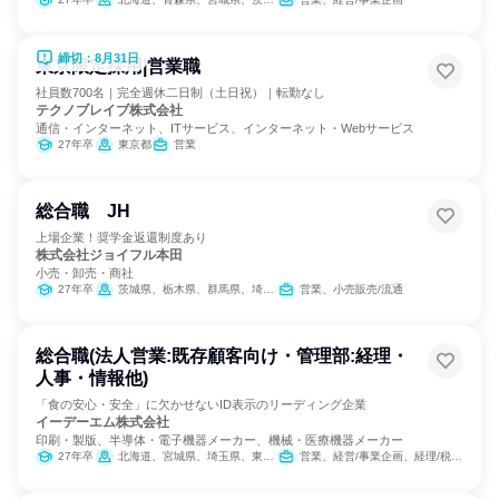
締切：8月31日
東京限定採用|営業職
社員数700名｜完全週休二日制（土日祝）｜転勤なし
テクノブレイブ株式会社
通信・インターネット、ITサービス、インターネット・Webサービス
27年卒
東京都
営業
総合職 JH
上場企業！奨学金返還制度あり
株式会社ジョイフル本田
小売・卸売・商社
27年卒
茨城県、栃木県、群馬県、埼玉県、千葉県、東京都
営業、小売販売/流通
総合職(法人営業:既存顧客向け・管理部:経理・
人事・情報他)
「食の安心・安全」に欠かせないID表示のリーディング企業
イーデーエム株式会社
印刷・製版、半導体・電子機器メーカー、機械・医療機器メーカー
27年卒
北海道、宮城県、埼玉県、東京都、新潟県、愛知県、大阪府、広島県、福岡県
営業、経営/事業企画、経理/税務/財務、人事、総務、IT、広報/IR