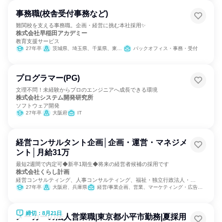
事務職(校舎受付事務など)
難関校を支える事務職。企画・経営に挑む本社採用✨
株式会社早稲田アカデミー
教育支援サービス
27年卒
茨城県、埼玉県、千葉県、東京都、神奈川県
バックオフィス・事務・受付
プログラマー(PG)
文理不問！未経験からプロのエンジニアへ成長できる環境
株式会社システム開発研究所
ソフトウェア開発
27年卒
大阪府
IT
経営コンサルタント企画│企画・運営・マネジメ
ント│月給31万
最短2週間で内定可◆新卒1期生◆将来の経営者候補の採用です
株式会社くらし計画
経営コンサルティング、人事コンサルティング、福祉・独立行政法人・
NGO・NPO
27年卒
大阪府、兵庫県
経営/事業企画、営業、マーケティング・広告・宣伝
締切：8月21日
メーカーの法人営業職|東京都小平市勤務|夏採用