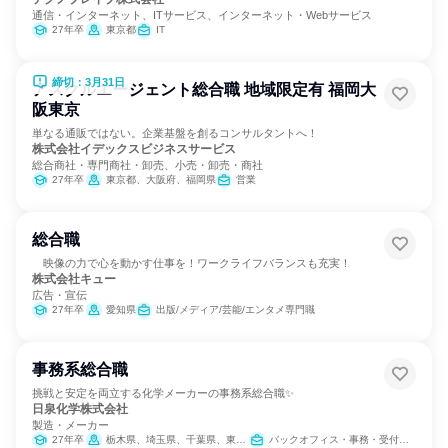
通信・インターネット、ITサービス、インターネット・Webサービス
27年卒
東京都
IT
締切：3月31日
アスクルエージェント総合職 地域限定有 福岡大
阪東京
単なる通販ではない。企業基盤を創るコンサルタントへ！
株式会社イデックスビジネスサービス
総合商社・専門商社・卸売、小売・卸売・商社
27年卒
東京都、大阪府、福岡県
営業
総合職
映像の力で心を動かす仕事を！ワークライフバランスも充実！
株式会社キュー
広告・宣伝
27年卒
愛知県
出版/メディア/芸能/エンタメ専門職
事務系総合職
挑戦と安定を両立する化学メーカーの事務系総合職✨
日泉化学株式会社
製造・メーカー
27年卒
栃木県、埼玉県、千葉県、東京都、三重県、滋賀県、大阪府、愛媛県
バックオフィス・事務・受付、経理/税務/財務、人事、総務