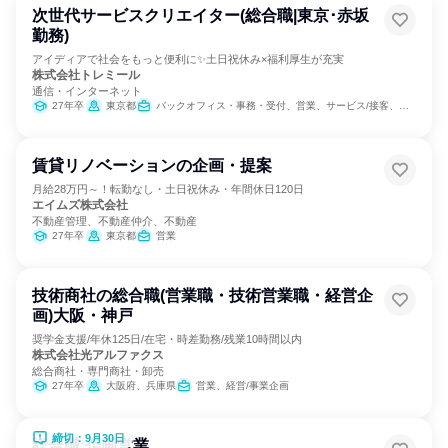
次世代サービスクリエイター(総合職|東京･赤坂
勤務)
アイディアで社会をもっと便利に✨土日祝休み×福利厚生が充実
株式会社トレミール
通信・インターネット
27年卒
東京都
バックオフィス・事務・受付、営業、サービス/接客、経営/事業企画、SCM/生産管理/購買/物流、組織運営管理・公務員・事務系職種、出版/メディア/芸能/エンタメ専門職、クリエイティブ/デザイン職、商品企画、マーケティング・広告・宣伝
賃貸リノベーションの企画・提案
月給28万円～！転勤なし・土日祝休み・年間休日120日
エイムズ株式会社
不動産管理、不動産仲介、不動産
27年卒
東京都
営業
技術商社の総合職(営業職・技術営業職・経営企
画)大阪・神戸
奨学金支援/年休125日/在宅・時差勤務/残業10時間以内
株式会社光アルファクス
総合商社・専門商社・卸売
27年卒
大阪府、兵庫県
営業、経営/事業企画
締切：9月30日
総合職:企画営業