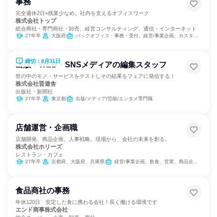
事務
完全週休2日×残業少なめ。社内を支えるオフィスワーク
株式会社トップ
総合商社・専門商社・卸売、経営コンサルティング、通信・インターネット
27年卒
大阪府
バックオフィス・事務・受付、経営/事業企画、カスタマーサポート/コールセンター
締切：8月31日
出版・WEB・SNSメディアの編集スタッフ
世の中のモノ・サービスをテストしその結果をフェアに発信する！
株式会社晋遊舎
出版社・新聞社
27年卒
東京都
出版/メディア/芸能/エンタメ専門職
店舗運営・企画職
店舗開発、商品企画、人事戦略。現場から、会社の未来を創る。
株式会社ホリーズ
レストラン・カフェ
27年卒
京都府、大阪府、兵庫県
経営/事業企画、飲食、営業、商品企画、マーケティング・広告・宣伝
食品商社の事務
年休120日 安定した食に携わる会社！長く働ける環境です
エンド商事株式会社