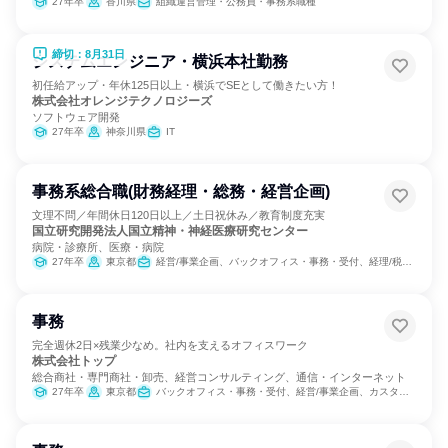
27年卒
香川県
組織運営管理・公務員・事務系職種
締切：8月31日
システムエンジニア・横浜本社勤務
初任給アップ・年休125日以上・横浜でSEとして働きたい方！
株式会社オレンジテクノロジーズ
ソフトウェア開発
27年卒
神奈川県
IT
事務系総合職(財務経理・総務・経営企画)
文理不問／年間休日120日以上／土日祝休み／教育制度充実
国立研究開発法人国立精神・神経医療研究センター
病院・診療所、医療・病院
27年卒
東京都
経営/事業企画、バックオフィス・事務・受付、経理/税務/財務、人事、総務、組織運営管理・公務員・事務系職種
事務
完全週休2日×残業少なめ。社内を支えるオフィスワーク
株式会社トップ
総合商社・専門商社・卸売、経営コンサルティング、通信・インターネット
27年卒
東京都
バックオフィス・事務・受付、経営/事業企画、カスタマーサポート/コールセンター