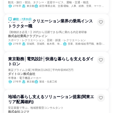
観光・旅行・宿泊、タクシー・送迎サービス、運輸・交通・物流
27年卒
東京都
経営/事業企画、交通/運輸、人事、総務、営業、マーケティング・広告・宣伝
締切：7月31日
スポーツ・レクリエーション業界の乗馬インス
トラクター職
【動物好き必見！】20代から活躍できる/馬に乗れる内定者研修
株式会社乗馬クラブクレイン
スポーツ・レクリエーション、芸術・娯楽・レクリエーション
27年卒
宮城県、茨城県、栃木県、埼玉県、千葉県、東京都、神奈川県、石川県、岐阜県、三重県、大阪府、兵庫県、奈良県、岡山県、広島県、山口県、福岡県、大分県
営業、医療/福祉専門職、教育/保育専門職、小売販売/流通、バックオフィス・事務・受付、総務
東京勤務│電気設計│快適な暮らしを支えるダイ
トロン
東証プライム上場│年間休日126日│平均年収858万円
ダイトロン株式会社
半導体・電子機器メーカー
27年卒
東京都
製造・生産工程
地域の暮らし支えるソリューション提案(関東エ
リア配属確約)
安定基盤で学ぶ。地域密着型コンサルタント
株式会社コジマ