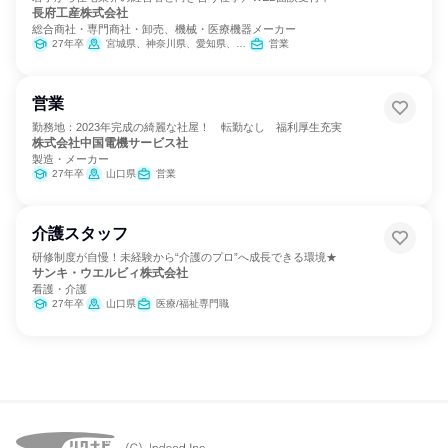
長府工産株式会社
総合商社・専門商社・卸売、機械・医療機器メーカー
27年卒
宮城県、神奈川県、愛知県、大阪府、山口県
営業
営業
勤務地：2023年完成の綺麗な社屋！ 転勤なし 福利厚生充実
株式会社中国電機サービス社
製造・メーカー
27年卒
山口県
営業
介護スタッフ
研修制度が自慢！未経験から“介護のプロ”へ成長できる環境★
サンキ・ウエルビィ株式会社
看護・介護
27年卒
山口県
医療/福祉専門職