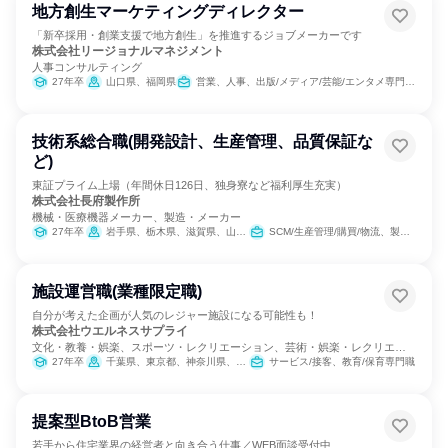
地方創生マーケティングディレクター
「新卒採用・創業支援で地方創生」を推進するジョブメーカーです
株式会社リージョナルマネジメント
人事コンサルティング
27年卒
山口県、福岡県
営業、人事、出版/メディア/芸能/エンタメ専門職、経営/事業企画、マーケティング・広告・宣伝
技術系総合職(開発設計、生産管理、品質保証な
ど)
東証プライム上場（年間休日126日、独身寮など福利厚生充実）
株式会社長府製作所
機械・医療機器メーカー、製造・メーカー
27年卒
岩手県、栃木県、滋賀県、山口県
SCM/生産管理/購買/物流、製造・生産工程、建築/土木/プラント専門職
施設運営職(業種限定職)
自分が考えた企画が人気のレジャー施設になる可能性も！
株式会社ウエルネスサプライ
文化・教養・娯楽、スポーツ・レクリエーション、芸術・娯楽・レクリエー
ション
27年卒
千葉県、東京都、神奈川県、愛知県、滋賀県、大阪府、兵庫県、山口県、徳島県、福岡県、大分県
サービス/接客、教育/保育専門職
提案型BtoB営業
若手から住宅業界の経営者と向き合う仕事／WEB面談受付中