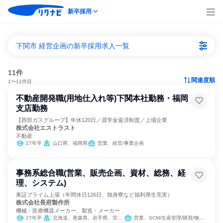
新卒採用
下関市 経営企画の新卒採用求人一覧
11件
関連度順
1〜11件目
不動産開発職(用地仕入れ等)下関本社勤務・福岡
支店勤務
【西部ガスグループ】年休120日／奨学金返済制度／上場企業
株式会社エストラスト
不動産
27年卒
山口県、福岡県
営業、経営/事業企画
事務系総合職(営業、販売企画、資材、総務、経
理、システム)
東証プライム上場（年間休日126日、独身寮など福利厚生充実）
株式会社長府製作所
機械・医療機器メーカー、製造・メーカー
27年卒
北海道、青森県、岩手県、宮城県、秋田県、栃木県、埼玉県、千葉県、東京都、神奈川県、石川県、長野県、愛知県、滋賀県、大阪府、岡山県、広島県、山口県、香川県、福岡県、沖縄県
営業、SCM/生産管理/購買/物流、経理/税務/財務、人事、総務、IT