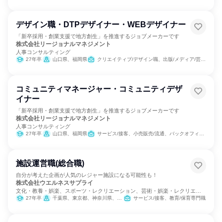
デザイン職・DTPデザイナー・WEBデザイナー
「新卒採用・創業支援で地方創生」を推進するジョブメーカーです
株式会社リージョナルマネジメント
人事コンサルティング
27年卒
山口県、福岡県
クリエイティブ/デザイン職、出版/メディア/芸能/エンタメ専門職
コミュニティマネージャー・コミュニティデザ
イナー
「新卒採用・創業支援で地方創生」を推進するジョブメーカーです
株式会社リージョナルマネジメント
人事コンサルティング
27年卒
山口県、福岡県
サービス/接客、小売販売/流通、バックオフィス・事務・受付、組織運営管理・公務員・事務系職種、マーケティング・広告・宣伝、クリエイティブ/デザイン職、出版/メディア/芸能/エンタメ専門職
施設運営職(総合職)
自分が考えた企画が人気のレジャー施設になる可能性も！
株式会社ウエルネスサプライ
文化・教養・娯楽、スポーツ・レクリエーション、芸術・娯楽・レクリエー
ション
27年卒
千葉県、東京都、神奈川県、愛知県、滋賀県、大阪府、兵庫県、山口県、徳島県、福岡県、大分県
サービス/接客、教育/保育専門職