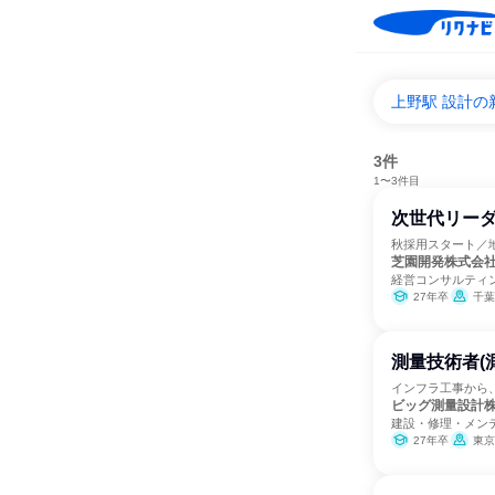
上野駅 設計の
3件
1〜3件目
次世代リーダ
秋採用スタート／
芝園開発株式会
経営コンサルティ
27年卒
千葉
測量技術者(
インフラ工事から
ビッグ測量設計
建設・修理・メン
27年卒
東京