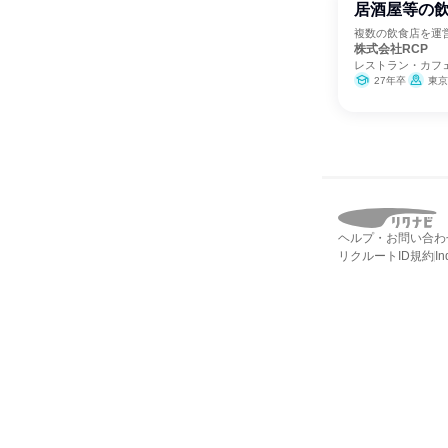
居酒屋等の
複数の飲食店を運
株式会社RCP
レストラン・カフ
27年卒
東京
ヘルプ・お問い合わ
リクルートID規約
I