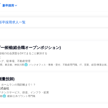
新卒採用
新卒採用求人一覧
ー候補(総合職オープンポジション)
地域の社会課題をDXでまるごと解決する
社
ング、駐車場、不動産管理
県、東京都、神奈川県
バックオフィス・事務・受付、不動産専門職、IT、営業、経営/事業企画、経理/税務/財務、人事、総務、法務/知財、広報/IR、組織運営管理・公
測量技師)
、ホームランの飛距離まで！？
株式会社
テナンスサービス、鉄道、インフラ・鉱業
都
建築/土木/プラント専門職