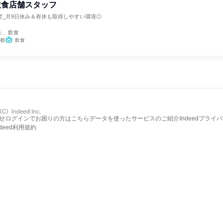
飲食店舗スタッフ
営_月9日休み＆有休も取得しやすい環境◎
ェ、飲食
都
飲食
せ
ログインでお困りの方はこちら
データを使ったサービスのご紹介
Indeedプライ
ndeed利用規約