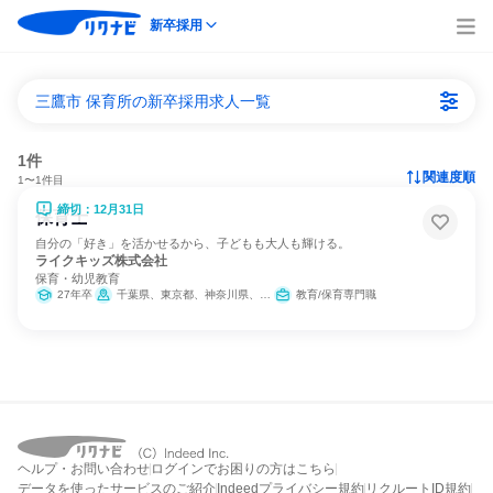
新卒採用
三鷹市 保育所の新卒採用求人一覧
1件
関連度順
1〜1件目
締切：12月31日
保育士
自分の「好き」を活かせるから、子どもも大人も輝ける。
ライクキッズ株式会社
保育・幼児教育
27年卒
千葉県、東京都、神奈川県、愛知県、大阪府
教育/保育専門職
ヘルプ・お問い合わせ
ログインでお困りの方はこちら
データを使ったサービスのご紹介
Indeedプライバシー規約
リクルートID規約