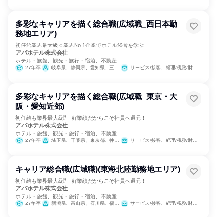
多彩なキャリアを描く総合職(広域職_西日本勤
務地エリア)
初任給業界最大級☆業界No.1企業でホテル経営を学ぶ
アパホテル株式会社
ホテル・旅館、観光・旅行・宿泊、不動産
27年卒
岐阜県、静岡県、愛知県、三重県、滋賀県、京都府、大阪府、兵庫県、奈良県、鳥取県、岡山県、広島県、香川県、愛媛県、福岡県、佐賀県、長崎県、熊本県、宮崎県、鹿児島県、沖縄県
サービス/接客、経理/税務/財務、人事、総務、広報/IR、経営/事業企画、営業、商品企画、マーケティング・広告・宣伝
多彩なキャリアを描く総合職(広域職_東京・大
阪・愛知近郊)
初任給も業界最大級⁉ 好業績だからこそ社員へ還元！
アパホテル株式会社
ホテル・旅館、観光・旅行・宿泊、不動産
27年卒
埼玉県、千葉県、東京都、神奈川県、岐阜県、愛知県、三重県、京都府、大阪府、兵庫県、奈良県
サービス/接客、経理/税務/財務、人事、総務、広報/IR、経営/事業企画、営業、商品企画、マーケティング・広告・宣伝
キャリア総合職(広域職)(東海北陸勤務地エリア)
初任給も業界最大級⁉ 好業績だからこそ社員へ還元！
アパホテル株式会社
ホテル・旅館、観光・旅行・宿泊、不動産
27年卒
新潟県、富山県、石川県、福井県、岐阜県、静岡県、愛知県、三重県
サービス/接客、経理/税務/財務、人事、総務、広報/IR、経営/事業企画、営業、商品企画、マーケティング・広告・宣伝