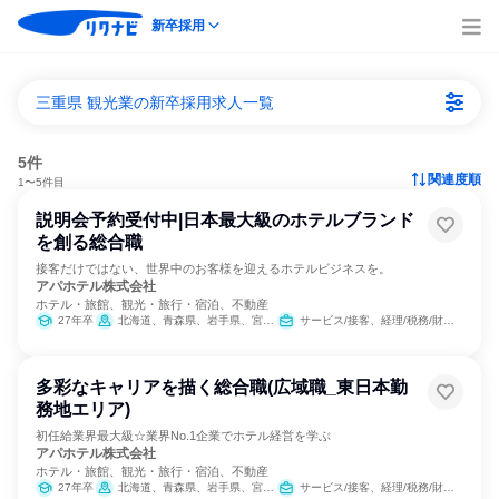
新卒採用
三重県 観光業の新卒採用求人一覧
5件
関連度順
1〜5件目
説明会予約受付中|日本最大級のホテルブランド
を創る総合職
接客だけではない、世界中のお客様を迎えるホテルビジネスを。
アパホテル株式会社
ホテル・旅館、観光・旅行・宿泊、不動産
27年卒
北海道、青森県、岩手県、宮城県、山形県、福島県、栃木県、群馬県、埼玉県、千葉県、東京都、神奈川県、新潟県、富山県、石川県、福井県、長野県、岐阜県、静岡県、愛知県、三重県、滋賀県、京都府、大阪府、兵庫県、奈良県、鳥取県、岡山県、広島県、香川県、愛媛県、福岡県、佐賀県、長崎県、熊本県、宮崎県、鹿児島県、沖縄県
サービス/接客、経理/税務/財務、人事、総務、広報/IR、経営/事業企画、営業、商品企画、マーケティング・広告・宣伝
多彩なキャリアを描く総合職(広域職_東日本勤
務地エリア)
初任給業界最大級☆業界No.1企業でホテル経営を学ぶ
アパホテル株式会社
ホテル・旅館、観光・旅行・宿泊、不動産
27年卒
北海道、青森県、岩手県、宮城県、山形県、福島県、栃木県、群馬県、埼玉県、千葉県、東京都、神奈川県、新潟県、長野県、岐阜県、静岡県、愛知県、三重県
サービス/接客、経理/税務/財務、人事、総務、広報/IR、経営/事業企画、営業、商品企画、マーケティング・広告・宣伝