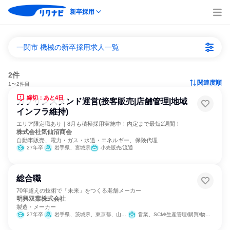
新卒採用
一関市 機械の新卒採用求人一覧
2件
関連度順
1〜2件目
締切：あと4日
ガソリンスタンド運営(接客販売|店舗管理|地域
インフラ維持)
エリア限定職あり｜8月も積極採用実施中！内定まで最短2週間！
株式会社気仙沼商会
自動車販売、電力・ガス・水道・エネルギー、保険代理
27年卒
岩手県、宮城県
小売販売/流通
総合職
70年超えの技術で「未来」をつくる老舗メーカー
明興双葉株式会社
製造・メーカー
27年卒
岩手県、茨城県、東京都、山梨県、長野県
営業、SCM/生産管理/購買/物流、総務、製造・生産工程