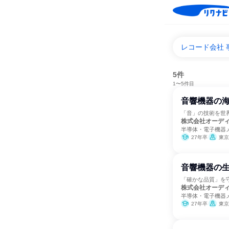
レコード会社 
5件
1〜5件目
音響機器の
「音」の技術を世界
株式会社オーデ
半導体・電子機器
27年卒
東京
音響機器の
「確かな品質」を守
株式会社オーデ
半導体・電子機器
27年卒
東京