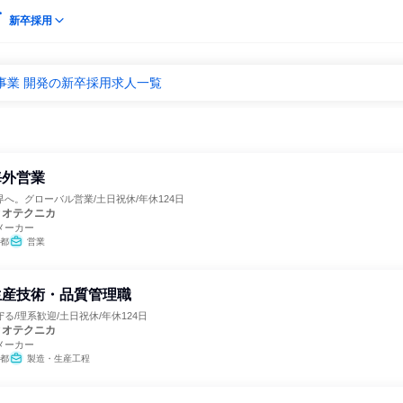
新卒採用
事業 開発の新卒採用求人一覧
海外営業
へ。グローバル営業/土日祝休/年休124日
ィオテクニカ
メーカー
都
営業
生産技術・品質管理職
る/理系歓迎/土日祝休/年休124日
ィオテクニカ
メーカー
都
製造・生産工程