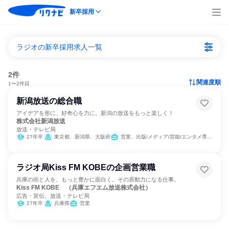
新卒採用
ラジオの新卒採用求人一覧
2件
関連度順
1〜2件目
新潟放送の総合職
アイデアを形に、好奇心を力に。新潟の放送をもっと楽しく！
株式会社新潟放送
放送・テレビ局
27年卒
東京都、新潟県、大阪府
営業、出版/メディア/芸能/エンタメ専門職
ラジオ局Kiss FM KOBEの企画営業職
兵庫の街と人を、もっと豊かに面白く。その原動力になる仕事。
Kiss FM KOBE （兵庫エフエム放送株式会社）
広告・宣伝、放送・テレビ局
27年卒
兵庫県
営業