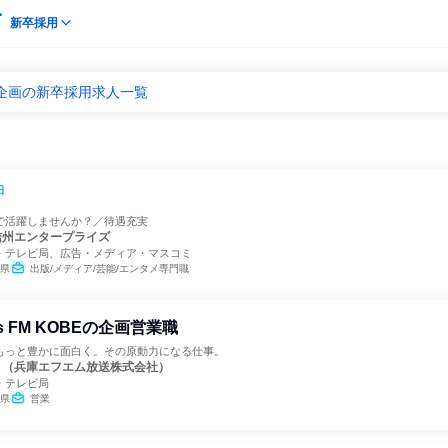
新卒採用
営企画の新卒採用求人一覧
日
で活躍しませんか？／待遇充実
信州エンタープライズ
・テレビ局、広告・メディア・マスコミ
県
出版/メディア/芸能/エンタメ専門職
s FM KOBEの企画営業職
もっと豊かに面白く。その原動力になる仕事。
OBE （兵庫エフエム放送株式会社）
・テレビ局
県
営業