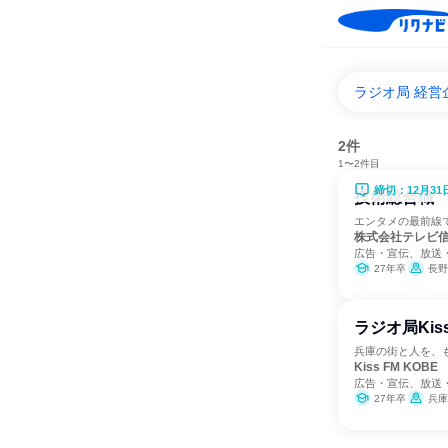
ラジオ局 経
2件
1〜2件目
締切：12月31
技術総合職
エンタメの最前線
株式会社テレビ
広告・宣伝、放送
27年卒
長野
ラジオ局Kis
兵庫の街と人を、
Kiss FM K
広告・宣伝、放送
27年卒
兵庫