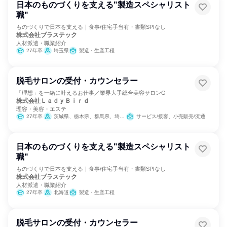
日本のものづくりを支える"製造スペシャリスト
職"
ものづくりで日本を支える｜食事/住宅手当有・書類SPIなし
株式会社ブラステック
人材派遣・職業紹介
27年卒
埼玉県
製造・生産工程
脱毛サロンの受付・カウンセラー
「理想」を一緒に叶えるお仕事／業界大手総合美容サロンG
株式会社ＬａｄｙＢｉｒｄ
理容・美容・エステ
27年卒
茨城県、栃木県、群馬県、埼玉県、千葉県、神奈川県、新潟県、山梨県、長野県
サービス/接客、小売販売/流通
日本のものづくりを支える"製造スペシャリスト
職"
ものづくりで日本を支える｜食事/住宅手当有・書類SPIなし
株式会社ブラステック
人材派遣・職業紹介
27年卒
北海道
製造・生産工程
脱毛サロンの受付・カウンセラー