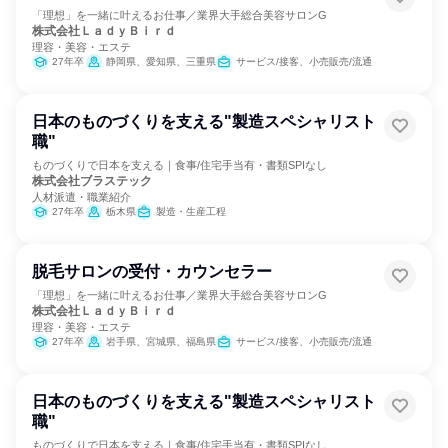
「理想」を一緒に叶えるお仕事／業界大手総合美容サロンG
株式会社ＬａｄｙＢｉｒｄ
理容・美容・エステ
27年卒
静岡県、愛知県、三重県
サービス/接客、小売販売/流通
日本のものづくりを支える"製造スペシャリスト
職"
ものづくりで日本を支える｜食事/住宅手当有・書類SPIなし
株式会社ブラステック
人材派遣・職業紹介
27年卒
栃木県
製造・生産工程
脱毛サロンの受付・カウンセラー
「理想」を一緒に叶えるお仕事／業界大手総合美容サロンG
株式会社ＬａｄｙＢｉｒｄ
理容・美容・エステ
27年卒
岩手県、宮城県、福島県
サービス/接客、小売販売/流通
日本のものづくりを支える"製造スペシャリスト
職"
ものづくりで日本を支える｜食事/住宅手当有・書類SPIなし