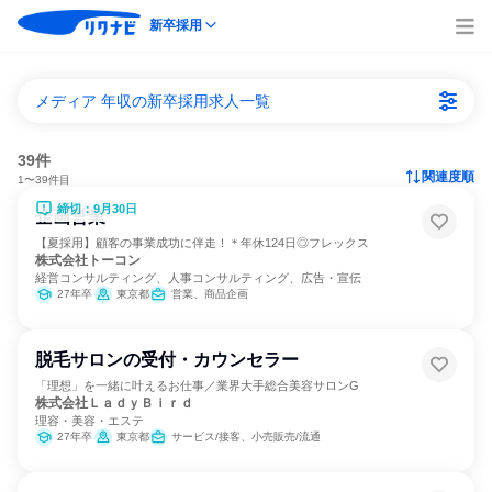
新卒採用
メディア 年収の新卒採用求人一覧
39件
関連度順
1〜39件目
締切：9月30日
企画営業
【夏採用】顧客の事業成功に伴走！＊年休124日◎フレックス
株式会社トーコン
経営コンサルティング、人事コンサルティング、広告・宣伝
27年卒
東京都
営業、商品企画
脱毛サロンの受付・カウンセラー
「理想」を一緒に叶えるお仕事／業界大手総合美容サロンG
株式会社ＬａｄｙＢｉｒｄ
理容・美容・エステ
27年卒
東京都
サービス/接客、小売販売/流通