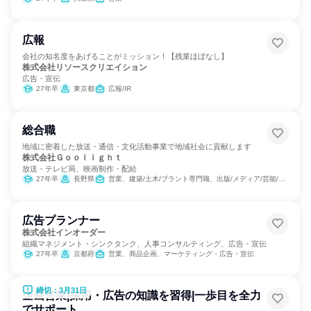
広報
会社の知名度をあげることがミッション！【残業ほぼなし】
株式会社リソースクリエイション
広告・宣伝
27年卒
東京都
広報/IR
総合職
地域に密着した放送・通信・文化活動事業で地域社会に貢献します
株式会社Ｇｏｏｌｉｇｈｔ
放送・テレビ局、映画制作・配給
27年卒
長野県
営業、建築/土木/プラント専門職、出版/メディア/芸能/エンタメ専門職
広告プランナー
株式会社インオーダー
組織マネジメント・シンクタンク、人事コンサルティング、広告・宣伝
27年卒
京都府
営業、商品企画、マーケティング・広告・宣伝
締切：3月31日
企画営業|採用・広告の知識を習得|一歩目を全力
でサポート