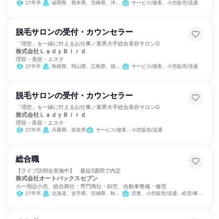
27年卒
福岡県、熊本県、宮崎県、沖縄県
サービス/接客、小売販売/流通
脱毛サロンの受付・カウンセラー
「理想」を一緒に叶えるお仕事／業界大手総合美容サロンG
株式会社ＬａｄｙＢｉｒｄ
理容・美容・エステ
27年卒
島根県、岡山県、広島県、徳島県、香川県
サービス/接客、小売販売/流通
脱毛サロンの受付・カウンセラー
「理想」を一緒に叶えるお仕事／業界大手総合美容サロンG
株式会社ＬａｄｙＢｉｒｄ
理容・美容・エステ
27年卒
兵庫県、奈良県
サービス/接客、小売販売/流通
総合職
【ライブ説明会実施中】 最短3週間で内定
株式会社オートバックスセブン
カー用品小売、総合商社・専門商社・卸売、自動車整備・修理
27年卒
北海道、岩手県、宮城県、秋田県、埼玉県、千葉県、東京都、石川県、愛知県、大阪府、広島県、福岡県
営業、小売販売/流通、経営/事業企画、SCM/生産管理/購買/物流、経理/税務/財務、広報/IR、クリエイティブ/デザイン職、商品企画、マーケティング・広告・宣伝