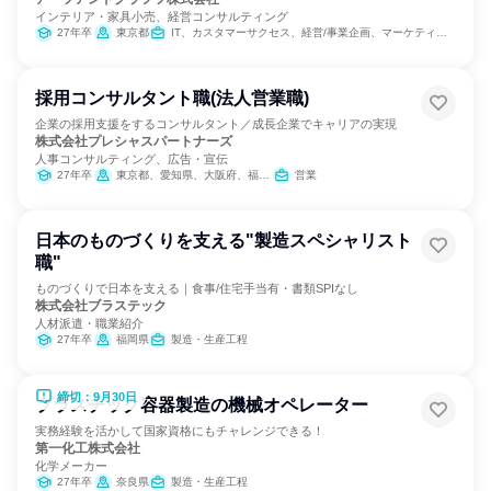
インテリア・家具小売、経営コンサルティング
27年卒
東京都
IT、カスタマーサクセス、経営/事業企画、マーケティング・広告・宣伝
採用コンサルタント職(法人営業職)
企業の採用支援をするコンサルタント／成長企業でキャリアの実現
株式会社プレシャスパートナーズ
人事コンサルティング、広告・宣伝
27年卒
東京都、愛知県、大阪府、福岡県
営業
日本のものづくりを支える"製造スペシャリスト
職"
ものづくりで日本を支える｜食事/住宅手当有・書類SPIなし
株式会社ブラステック
人材派遣・職業紹介
27年卒
福岡県
製造・生産工程
締切：9月30日
プラスチック容器製造の機械オペレーター
実務経験を活かして国家資格にもチャレンジできる！
第一化工株式会社
化学メーカー
27年卒
奈良県
製造・生産工程