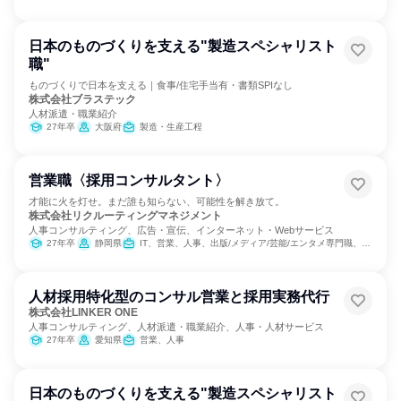
日本のものづくりを支える"製造スペシャリスト
職"
ものづくりで日本を支える｜食事/住宅手当有・書類SPIなし
株式会社ブラステック
人材派遣・職業紹介
27年卒
大阪府
製造・生産工程
営業職〈採用コンサルタント〉
才能に火を灯せ。まだ誰も知らない、可能性を解き放て。
株式会社リクルーティングマネジメント
人事コンサルティング、広告・宣伝、インターネット・Webサービス
27年卒
静岡県
IT、営業、人事、出版/メディア/芸能/エンタメ専門職、経営/事業企画、マーケティング・広告・宣伝、カスタマーサクセス、カスタマーサポート/コールセンター
人材採用特化型のコンサル営業と採用実務代行
株式会社LINKER ONE
人事コンサルティング、人材派遣・職業紹介、人事・人材サービス
27年卒
愛知県
営業、人事
日本のものづくりを支える"製造スペシャリスト