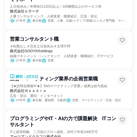
土日祝休み／年間休日120日以上／100種類以上のサービス有
株式会社ｂサーチ
人事コンサルティング、人材派遣・職業紹介、広告・宣伝
27年卒
東京都
営業、人事、出版/メディア/芸能/エンタメ専門職、マーケティング・広告・宣伝、カスタマーサクセス
営業コンサルタント職
＃転勤なし＃完全土日祝休み＃文理不問
株式会社GOOYAHoldings
組織マネジメント・シンクタンク、人材派遣・職業紹介、ITサービス
27年卒
東京都
営業
締切：3月31日
広告・マーケティング業界の企画営業職
【★説明会開催中★】SNSマーケティング営業／成果は給与直結
株式会社ＷｅｅＡｒｅ
広告・宣伝、通信・インターネット
27年卒
東京都、愛知県、大阪府
営業、マーケティング・広告・宣伝
プログラミングやIT・AIの力で課題解決 ITコン
サルタント
ITと経営戦略、二刀流のプロへ成長。20代で年収1000万可
アーツアンドクラフツ株式会社