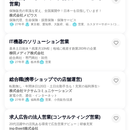
営業)
保険販売の常識を変え、全国展開中！日本一を目指しています！
株式会社メビウス
保険代理、生命保険・損害保険・保険サービス
27年卒
東京都、愛知県、大阪府、福岡県
営業、カスタマーサポート/コールセンター
IT機器のソリューション営業
基本土日祝休＊残業月10h程｜地域に根差す創業283年の企業
柳田メディア株式会社
総合商社・専門商社・卸売
27年卒
栃木県
営業
総合職(携帯ショップでの店舗運営)
転勤無し・年間休日120日・土日出勤手当も！充実の福利厚生✨
株式会社マクサムコミュニケーションズ
家電小売、通信・インターネット
27年卒
福島県
営業、小売販売/流通
求人広告の法人営業(コンサルティング営業)
20代活躍中の活気ある環境で広告営業デビュー｜研修充実
ing-Bwell株式会社