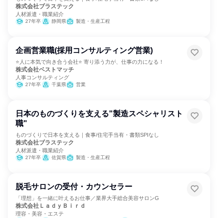
株式会社ブラステック
人材派遣・職業紹介
27年卒
静岡県
製造・生産工程
企画営業職(採用コンサルティング営業)
⭐人に本気で向き合う会社⭐ 寄り添う力が、仕事の力になる！
株式会社ベストマッチ
人事コンサルティング
27年卒
千葉県
営業
日本のものづくりを支える"製造スペシャリスト
職"
ものづくりで日本を支える｜食事/住宅手当有・書類SPIなし
株式会社ブラステック
人材派遣・職業紹介
27年卒
佐賀県
製造・生産工程
脱毛サロンの受付・カウンセラー
「理想」を一緒に叶えるお仕事／業界大手総合美容サロンG
株式会社ＬａｄｙＢｉｒｄ
理容・美容・エステ