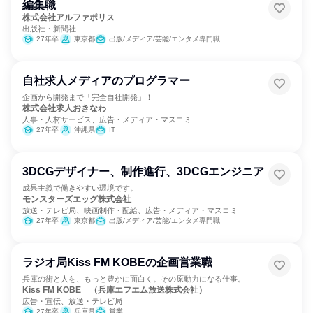
編集職
株式会社アルファポリス
出版社・新聞社
27年卒
東京都
出版/メディア/芸能/エンタメ専門職
自社求人メディアのプログラマー
企画から開発まで「完全自社開発」！
株式会社求人おきなわ
人事・人材サービス、広告・メディア・マスコミ
27年卒
沖縄県
IT
3DCGデザイナー、制作進行、3DCGエンジニア
成果主義で働きやすい環境です。
モンスターズエッグ株式会社
放送・テレビ局、映画制作・配給、広告・メディア・マスコミ
27年卒
東京都
出版/メディア/芸能/エンタメ専門職
ラジオ局Kiss FM KOBEの企画営業職
兵庫の街と人を、もっと豊かに面白く。その原動力になる仕事。
Kiss FM KOBE （兵庫エフエム放送株式会社）
広告・宣伝、放送・テレビ局
27年卒
兵庫県
営業