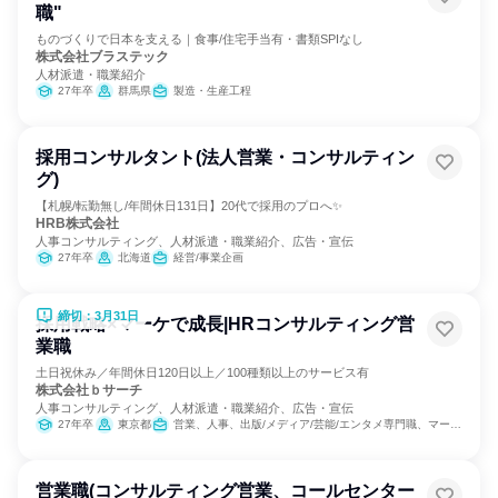
職"
ものづくりで日本を支える｜食事/住宅手当有・書類SPIなし
株式会社ブラステック
人材派遣・職業紹介
27年卒
群馬県
製造・生産工程
採用コンサルタント(法人営業・コンサルティン
グ)
【札幌/転勤無し/年間休日131日】20代で採用のプロへ✨
HRB株式会社
人事コンサルティング、人材派遣・職業紹介、広告・宣伝
27年卒
北海道
経営/事業企画
締切：3月31日
採用戦略×マーケで成長|HRコンサルティング営
業職
土日祝休み／年間休日120日以上／100種類以上のサービス有
株式会社ｂサーチ
人事コンサルティング、人材派遣・職業紹介、広告・宣伝
27年卒
東京都
営業、人事、出版/メディア/芸能/エンタメ専門職、マーケティング・広告・宣伝、カスタマーサクセス
営業職(コンサルティング営業、コールセンター