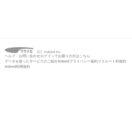
ヘルプ・お問い合わせ
ログインでお困りの方はこちら
データを使ったサービスのご紹介
Indeedプライバシー規約
リクルートID規約
Indeed利用規約