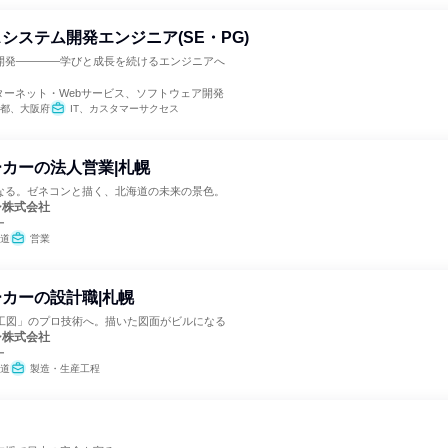
システム開発エンジニア(SE・PG)
開発――――学びと成長を続けるエンジニアへ
ターネット・Webサービス、ソフトウェア開発
都、大阪府
IT、カスタマーサクセス
カーの法人営業|札幌
なる。ゼネコンと描く、北海道の未来の景色。
シ株式会社
ー
道
営業
カーの設計職|札幌
施工図」のプロ技術へ。描いた図面がビルになる
シ株式会社
ー
道
製造・生産工程