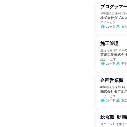
プログラマ
#職種限定採用 #初
株式会社ダブル
ITサービス
27年卒
東京
施工管理
直近定着率100％
東葛工業株式会
建設・土木
27年卒
千葉
企画営業職
#職種限定採用 #初
株式会社ダブル
ITサービス
27年卒
東京
総合職│動画
スポーツ好き集ま