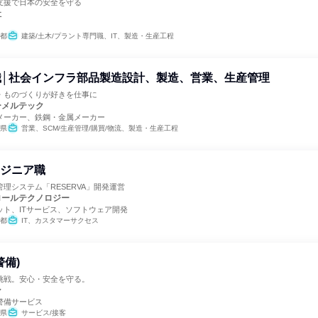
支援で日本の安全を守る
社
都
建築/土木/プラント専門職、IT、製造・生産工程
職│社会インフラ部品製造設計、製造、営業、生産管理
・ものづくりが好きを仕事に
ーメルテック
メーカー、鉄鋼・金属メーカー
県
営業、SCM/生産管理/購買/物流、製造・生産工程
ンジニア職
理システム「RESERVA」開発運営
ロールテクノロジー
ット、ITサービス、ソフトウェア開発
都
IT、カスタマーサクセス
警備)
挑戦。安心・安全を守る。
ン
警備サービス
県
サービス/接客