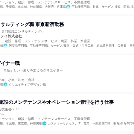
エーション、建設・修理・メンテナンスサービス、不動産管理
県、千葉県、東京都、神奈川県、大阪府、兵庫県
不動産専門職、営業、サービス/接客、医療/福祉専門職、教育/保育専門職、小売販売/流通、バックオフィス・事務・受付、組織運営管理・公務員・
サルティング職 東京新宿勤務
！専門知識コンサルティング✨
ニテイ株式会社
ー、建設・修理・メンテナンスサービス、農業・林業・水産業
都
医薬品専門職、不動産専門職、サービス/接客、製造・生産工程、組織運営管理・公務員・事務系職
ザイナー職
」に「革新」という彩りを加えるクリエイター
小売、小売・卸売・商社
都
クリエイティブ/デザイン職
種施設のメンテナンスやオペレーション管理を行う仕事
る技術者へ！✨
ンス
エーション、建設・修理・メンテナンスサービス、不動産管理
県、千葉県、東京都、神奈川県
カスタマーサクセス、IT、営業、不動産専門職、教育/保育専門職、サービス/接客、建築/土木/プラント専門職、バックオフィス・事務・受付、組織運営