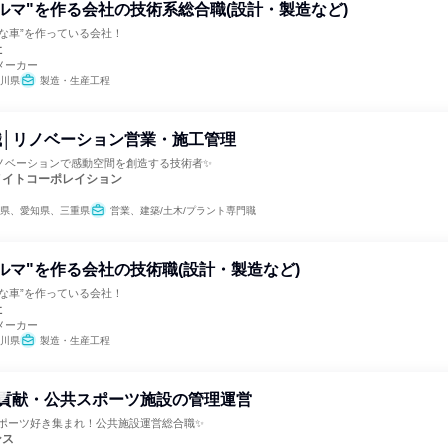
ルマ"を作る会社の技術系総合職(設計・製造など)
な車”を作っている会社！
社
メーカー
川県
製造・生産工程
職│リノベーション営業・施工管理
ノベーションで感動空間を創造する技術者✨
メイトコーポレイション
県、愛知県、三重県
営業、建築/土木/プラント専門職
ルマ"を作る会社の技術職(設計・製造など)
な車”を作っている会社！
社
メーカー
川県
製造・生産工程
域貢献・公共スポーツ施設の管理運営
️スポーツ好き集まれ！公共施設運営総合職✨
ンス