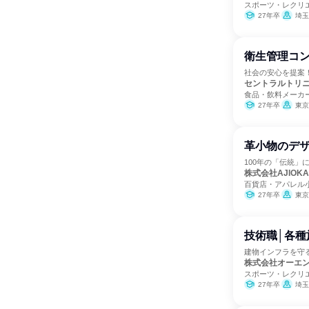
スポーツ・レクリ
27年卒
埼玉
衛生管理コン
社会の安心を提案
セントラルトリ
食品・飲料メーカ
27年卒
東京
革小物のデ
100年の「伝統
株式会社AJIOKA
百貨店・アパレル
27年卒
東京
技術職│各
建物インフラを守
株式会社オーエ
スポーツ・レクリ
27年卒
埼玉