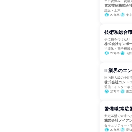
土日祝休み！資格
電装技研株式会
建設・土木
27年卒
東京
技術系総合
手に職を付けたい
株式会社キンポ
半導体・電子機器
27年卒
長野
IT業界のエ
国内最大級の予約管
株式会社コント
通信・インターネ
27年卒
東京
警備職(常駐
安定基盤で未来へ
株式会社メイア
セキュリティー・
27年卒
愛知