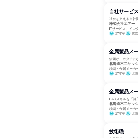
自社サービス
社会を支える自社
株式会社エアー
ITサービス、イン
27年卒
東京
金属製品メー
信頼が、カタチに
北海道不二サッ
鉄鋼・金属メーカ
27年卒
北海
金属製品メー
CADスキルを「
北海道不二サッ
鉄鋼・金属メーカ
27年卒
北海
技術職