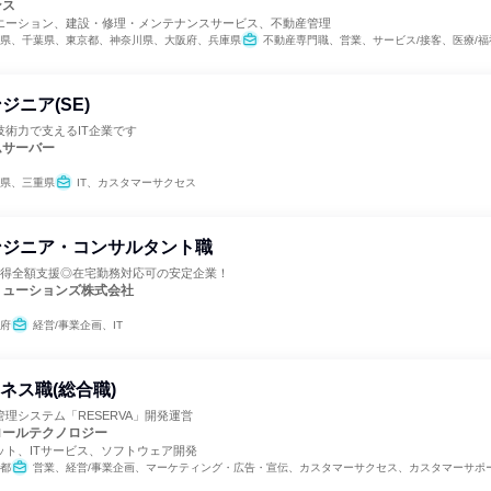
ンス
エーション、建設・修理・メンテナンスサービス、不動産管理
県、千葉県、東京都、神奈川県、大阪府、兵庫県
不動産専門職、営業、サービス/接客、医療/福祉専門職、教育/保育専門職、小売販売/流通、バックオフィス・事務・受付、組織運営管理・公務員・
ジニア(SE)
術力で支えるIT企業です
ムサーバー
県、三重県
IT、カスタマーサクセス
ンジニア・コンサルタント職
取得全額支援◎在宅勤務対応可の安定企業！
リューションズ株式会社
府
経営/事業企画、IT
ネス職(総合職)
理システム「RESERVA」開発運営
ロールテクノロジー
ット、ITサービス、ソフトウェア開発
都
営業、経営/事業企画、マーケティング・広告・宣伝、カスタマーサクセス、カスタマーサポ