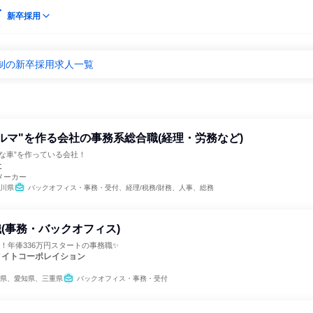
新卒採用
制の新卒採用求人一覧
ルマ"を作る会社の事務系総合職(経理・労務など)
な車”を作っている会社！
社
メーカー
川県
バックオフィス・事務・受付、経理/税務/財務、人事、総務
(事務・バックオフィス)
！年俸336万円スタートの事務職✨
メイトコーポレイション
県、愛知県、三重県
バックオフィス・事務・受付