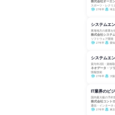
株式会社オーエ
スポーツ・レクリ
27年卒
埼玉
システムエン
東海地方の産業を技
株式会社システ
ソフトウェア開発
27年卒
愛知
システムエ
賞与年2回・資格
ネオデータ・ソ
情報技術
27年卒
大阪
IT業界のビジ
国内最大級の予約管
株式会社コント
通信・インターネ
27年卒
東京