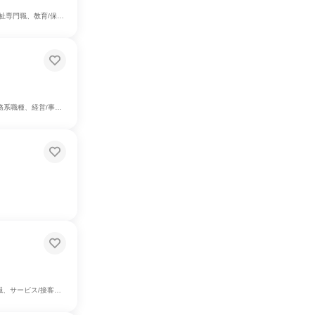
事務系職種、建築/土木/プラント専門職、製造・生産工程
種、経営/事業企画
管理・公務員・事務系職種、製造・生産工程