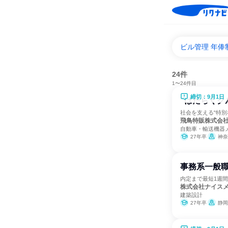
ビル管理 年俸
24件
1〜24件目
締切：9月1日
"はたらくク
社会を支える“特別
飛鳥特販株式会
自動車・輸送機器
27年卒
神奈
事務系一般職
内定まで最短1週間
株式会社ナイス
建築設計
27年卒
静岡