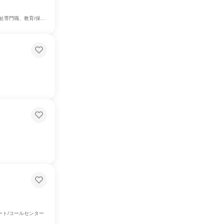
事務系職種、建築/土木/プラント専門職、製造・生産工程
ート/コールセンター