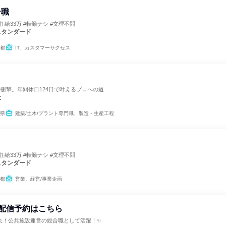
ー職
任給33万 #転勤ナシ #文理不問
スタンダード
都
IT、カスタマーサクセス
の衝撃。年間休日124日で叶えるプロへの道
社
県
建築/土木/プラント専門職、製造・生産工程
任給33万 #転勤ナシ #文理不問
スタンダード
都
営業、経営/事業企画
配信予約はこちら
れ！公共施設運営の総合職として活躍！✨