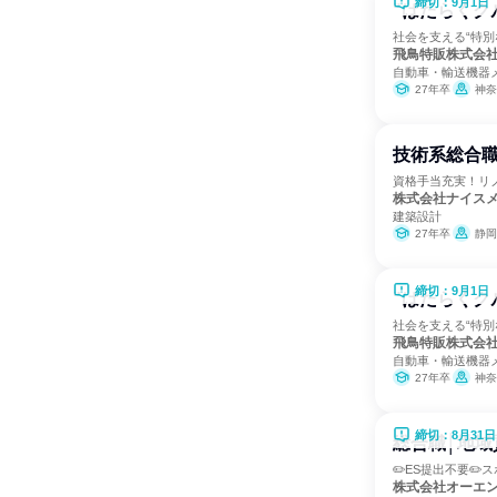
締切：9月1日
"はたらくク
社会を支える“特別
飛鳥特販株式会
自動車・輸送機器
27年卒
神奈
技術系総合
資格手当充実！リ
株式会社ナイス
建築設計
27年卒
静岡
締切：9月1日
"はたらくク
社会を支える“特別
飛鳥特販株式会
自動車・輸送機器
27年卒
神奈
締切：8月31日
総合職│地
✏️ES提出不要✏
株式会社オーエ