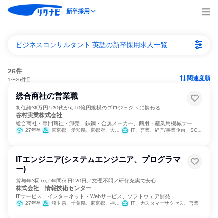
新卒採用
ビジネスコンサルタント 英語の新卒採用求人一覧
26件
関連度順
1〜26件目
総合商社の営業職
初任給36万円✨20代から10億円規模のプロジェクトに携わる
谷村実業株式会社
総合商社・専門商社・卸売、鉄鋼・金属メーカー、商用・産業用機械サービ
ス
27年卒
東京都、愛知県、京都府、大阪府、兵庫県
IT、営業、経営/事業企画、SCM/生産管理/購買/物流、バックオフィス・事務・受付、商品企画、マーケティング・広告・宣伝
ITエンジニア(システムエンジニア、プログラマ
ー)
賞与年3回+α／年間休日120日／文理不問／研修充実で安心
株式会社 情報技術センター
ITサービス、インターネット・Webサービス、ソフトウェア開発
27年卒
埼玉県、千葉県、東京都、神奈川県
IT、カスタマーサクセス、営業