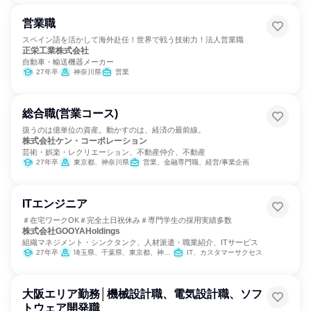
営業職
スペイン語を活かして海外赴任！世界で戦う技術力！法人営業職
正栄工業株式会社
自動車・輸送機器メーカー
27年卒
神奈川県
営業
総合職(営業コース)
扱うのは億単位の資産。動かすのは、経済の最前線。
株式会社ケン・コーポレーション
芸術・娯楽・レクリエーション、不動産仲介、不動産
27年卒
東京都、神奈川県
営業、金融専門職、経営/事業企画
ITエンジニア
＃在宅ワークOK＃完全土日祝休み＃専門学生の採用実績多数
株式会社GOOYAHoldings
組織マネジメント・シンクタンク、人材派遣・職業紹介、ITサービス
27年卒
埼玉県、千葉県、東京都、神奈川県
IT、カスタマーサクセス
大阪エリア勤務│機械設計職、電気設計職、ソフ
トウェア開発職