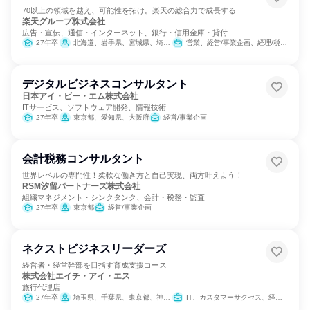
70以上の領域を越え、可能性を拓け。楽天の総合力で成長する
楽天グループ株式会社
広告・宣伝、通信・インターネット、銀行・信用金庫・貸付
27年卒
北海道、岩手県、宮城県、埼玉県、東京都、神奈川県、新潟県、石川県、長野県、静岡県、愛知県、京都府、大阪府、兵庫県、広島県、愛媛県、福岡県、鹿児島県、沖縄県
営業、経営/事業企画、経理/税務/財務、人事、総務、法務/知財、IT、広報/IR、商品企画、マーケティング・広告・宣伝
デジタルビジネスコンサルタント
日本アイ・ビー・エム株式会社
ITサービス、ソフトウェア開発、情報技術
27年卒
東京都、愛知県、大阪府
経営/事業企画
会計税務コンサルタント
世界レベルの専門性！柔軟な働き方と自己実現、両方叶えよう！
RSM汐留パートナーズ株式会社
組織マネジメント・シンクタンク、会計・税務・監査
27年卒
東京都
経営/事業企画
ネクストビジネスリーダーズ
経営者・経営幹部を目指す育成支援コース
株式会社エイチ・アイ・エス
旅行代理店
27年卒
埼玉県、千葉県、東京都、神奈川県
IT、カスタマーサクセス、経営/事業企画、経理/税務/財務、法務/知財、営業、商品企画、マーケティング・広告・宣伝