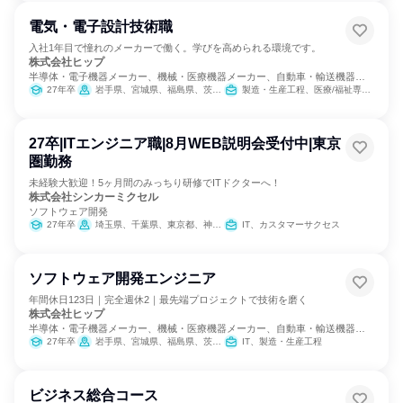
電気・電子設計技術職
入社1年目で憧れのメーカーで働く。学びを高められる環境です。
株式会社ヒップ
半導体・電子機器メーカー、機械・医療機器メーカー、自動車・輸送機器メ
ーカー
27年卒
岩手県、宮城県、福島県、茨城県、栃木県、群馬県、埼玉県、千葉県、東京都、神奈川県、岐阜県、静岡県、愛知県、三重県、滋賀県、京都府、大阪府、兵庫県、岡山県、広島県、福岡県、熊本県、大分県
製造・生産工程、医療/福祉専門職
27卒|ITエンジニア職|8月WEB説明会受付中|東京
圏勤務
未経験大歓迎！5ヶ月間のみっちり研修でITドクターへ！
株式会社シンカーミクセル
ソフトウェア開発
27年卒
埼玉県、千葉県、東京都、神奈川県
IT、カスタマーサクセス
ソフトウェア開発エンジニア
年間休日123日｜完全週休2｜最先端プロジェクトで技術を磨く
株式会社ヒップ
半導体・電子機器メーカー、機械・医療機器メーカー、自動車・輸送機器メ
ーカー
27年卒
岩手県、宮城県、福島県、茨城県、栃木県、群馬県、埼玉県、千葉県、東京都、神奈川県、岐阜県、静岡県、愛知県、三重県、滋賀県、京都府、大阪府、兵庫県、岡山県、広島県、福岡県、熊本県、大分県
IT、製造・生産工程
ビジネス総合コース