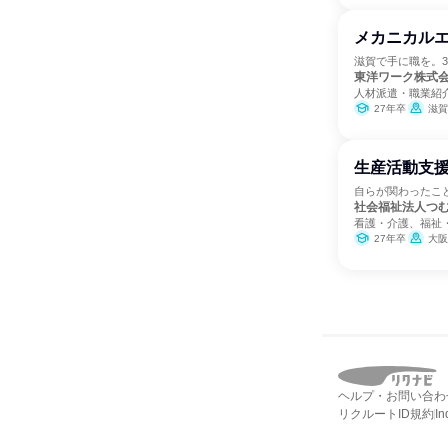
メカニカル
滋賀で手に職を。
東洋ワーク株式
人材派遣・職業紹
27年卒
滋賀
生産活動支
自らが関わったこ
社会福祉法人つ
看護・介護、福祉・
27年卒
大阪
ヘルプ・お問い合わ
リクルートID規約
I