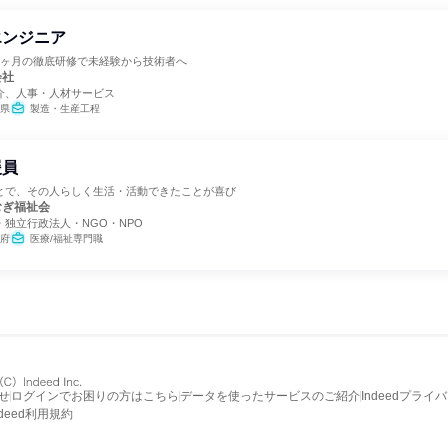
エンジニア
3ヶ月の徹底研修で未経験から技術者へ
会社
介、人事・人材サービス
県
製造・生産工程
援員
とで、その人らしく生活・活動できたことが喜び
むぎ福祉会
独立行政法人・NGO・NPO
府
医療/福祉専門職
せ
ログインでお困りの方はこちら
データを使ったサービスのご紹介
Indeedプライ
ndeed利用規約