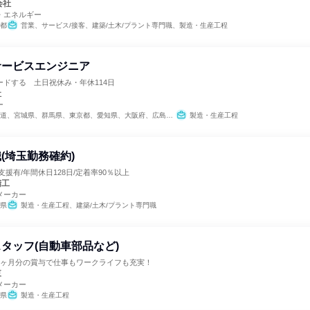
会社
・エネルギー
都
営業、サービス/接客、建築/土木/プラント専門職、製造・生産工程
サービスエンジニア
ドする 土日祝休み・年休114日
社
ー
道、宮城県、群馬県、東京都、愛知県、大阪府、広島県、福岡県
製造・生産工程
(埼玉勤務確約)
援有/年間休日128日/定着率90％以上
精工
メーカー
県
製造・生産工程、建築/土木/プラント専門職
タッフ(自動車部品など)
5ヶ月分の賞与で仕事もワークライフも充実！
東
メーカー
県
製造・生産工程