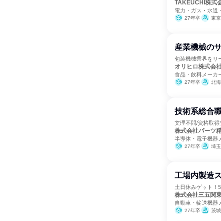
TAKEUCHI株式
電力・ガス・水道
27年卒
東京
産業機械の
包装機械業界をリー
オリヒロ株式会
食品・飲料メーカ
27年卒
北海
技術系総合職
文理不問/資格取得支
株式会社パーツ
半導体・電子機器
27年卒
埼玉
工場内製造ス
土日休みゲット！
株式会社三五関
自動車・輸送機器
27年卒
茨城