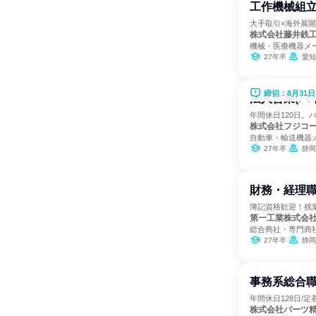
工作機械組
大手取引×海外展
株式会社藤井鉄
機械・医療機器メ
27年卒
愛知
締切：8月31日
法人営業(バ
年間休日120日
株式会社フジコ
自動車・輸送機器
27年卒
静岡
財務・経理
簿記資格歓迎！残
第一工業株式会
総合商社・専門商
27年卒
静岡
事務系総合職
年間休日128日/定
株式会社パーツ