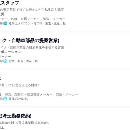
立スタッフ
開の安定基盤で技術を磨きながら私生活も充実
工所
ーカー、鉄鋼・金属メーカー、製造・メーカー
県
建築/土木/プラント専門職、製造・生産工程
イク・自動車部品の提案営業)
。バイク・自動車業界の脱炭素化を牽引する営業
ーポレーション
メーカー
県
営業、製造・生産工程
職
業月5Hで経営を支える財務⭐
社
社・卸売、自動車・輸送機器メーカー、製造・メーカー
県
経理/税務/財務
(埼玉勤務確約)
着率90％以上/育児休業取得率100％
精工