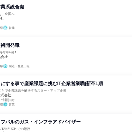
営業系総合職
を、全国へ。
会社
県
営業
技術開発職
賞与年4回！
式会社
県
製造・生産工程
にする事で産業課題に挑むIT企業営業職|新卒1期
ことで企業課題を解決するスタートアップ企業
株式会社
、情報技術
都
営業
イフバルのガス・インフラアドバイザー
AKEUCHIでの勤務