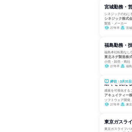
宮城勤務・
シネジックのねじ
シネジック株式
製造・メーカー
27年卒
宮城
福島勤務・
福島本社転勤なし/
東北ネヂ製造株
小売・卸売・商社
27年卒
福島
締切：3月31日
動くを視える
感覚を可視化する
アキュイティー
ソフトウェア開発
27年卒
東京
東京ガスラ
東京ガスライフバルT