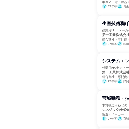
半導体・電子機器
27年卒
埼玉
生産技術職(
残業月5H！メー
第一工業株式会
総合商社・専門商
27年卒
静岡
システムエ
残業月5H/安定メ
第一工業株式会
総合商社・専門商
27年卒
静岡
宮城勤務・
木質構造用ねじの
シネジック株式
製造・メーカー
27年卒
宮城