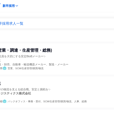
新卒採用
卒採用求人一覧
営業・調達・生産管理・総務)
社員を大切にする安定BtoBメーカー✨
社
社・卸売、自動車・輸送機器メーカー、製造・メーカー
県
営業、SCM/生産管理/購買/物流
職
界の物流を支える総合職。安定と挑戦を✨
ロジスティクス株式会社
都
バックオフィス・事務・受付、SCM/生産管理/購買/物流、人事、総務