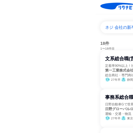
ネジ 会社の新
18件
1〜18件目
文系総合職(
定着率90%以上！
第一工業株式会
総合商社・専門商
27年卒
静岡
事務系総合
日野自動車Gで世
日野グローバル
運輸・交通・物流
27年卒
東京