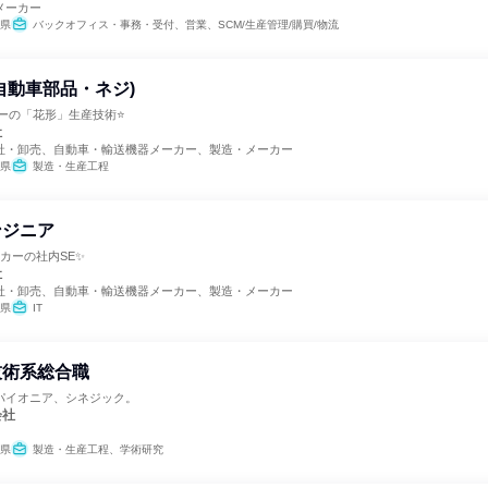
メーカー
県
バックオフィス・事務・受付、営業、SCM/生産管理/購買/物流
自動車部品・ネジ)
カーの「花形」生産技術⭐
社
社・卸売、自動車・輸送機器メーカー、製造・メーカー
県
製造・生産工程
ンジニア
ーカーの社内SE✨
社
社・卸売、自動車・輸送機器メーカー、製造・メーカー
県
IT
技術系総合職
パイオニア、シネジック。
会社
県
製造・生産工程、学術研究