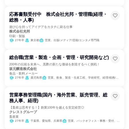
応募書類受付中 株式会社光邦・管理職(経理・
総務・人事)
遊び心を持ってアイデアをカタチに刷る仕事
株式会社光邦
印刷・製版
27年卒
東京都
営業、出版/メディア/芸能/エンタメ専門職
総合職(営業・製造・企画・管理・研究開発など)
200年の伝統を未来へ。黒酢の新たな価値を創造するべく挑戦！
坂元醸造株式会社
食品・飲料メーカー
27年卒
鹿児島県
営業、飲食、製造・生産工程、学術研究、経理/税務/財務、人事、総務、法務/知財、広報/IR、商品企画
営業事務管理職(国内・海外営業、販売管理、総
務人事、経理)
【畜産は思考する！】創業100年を越える安定経営◎
クレストグループ
畜産業
27年卒
千葉県、愛知県、兵庫県
営業、バックオフィス・事務・受付、SCM/生産管理/購買/物流、経理/税務/財務