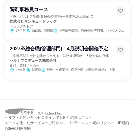
調剤事務員コース
ドラッグストア/調剤薬局/調剤事務/一般事務/北九州/山口
株式会社サンキュードラッグ
ドラッグストア
27年卒
山口県、福岡県
小売販売/流通、医療/福祉専門職、バックオフィス・事務・受付
2027卒総合職(管理部門) 4月説明会開催予定
【学部不問】会社を陰から支える！財務経理戦略、人財戦略の仕事
ハルナプロデュース株式会社
食品・飲料メーカー
27年卒
群馬県
製造・生産工程、商品企画、経理/税務/財務、人事
ヘルプ・お問い合わせ
ログインでお困りの方はこちら
データを使ったサービスのご紹介
Indeedプライバシー規約
リクルートID規約
Indeed利用規約