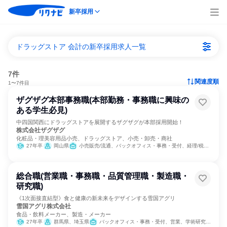
新卒採用
ドラッグストア 会計の新卒採用求人一覧
7件
関連度順
1〜7件目
ザグザグ本部事務職(本部勤務・事務職に興味の
ある学生必見)
中四国関西にドラッグストアを展開するザグザグが本部採用開始！
株式会社ザグザグ
化粧品・理美容用品小売、ドラッグストア、小売・卸売・商社
27年卒
岡山県
小売販売/流通、バックオフィス・事務・受付、経理/税務/財務、総務、広報/IR
総合職(営業職・事務職・品質管理職・製造職・
研究職)
《1次面接直結型》食と健康の新未来をデザインする雪国アグリ
雪国アグリ株式会社
食品・飲料メーカー、製造・メーカー
27年卒
群馬県、埼玉県
バックオフィス・事務・受付、営業、学術研究、製造・生産工程