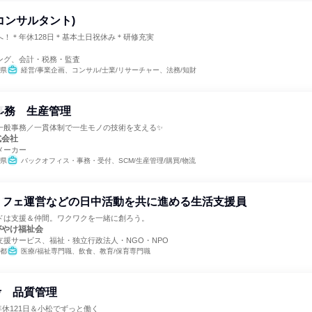
コンサルタント)
へ！＊年休128日＊基本土日祝休み＊研修充実
ング、会計・税務・監査
県
経営/事業企画、コンサル/士業/リサーチャー、法務/知財
事務 生産管理
一般事務／一貫体制で一生モノの技術を支える✨
式会社
メーカー
県
バックオフィス・事務・受付、SCM/生産管理/購買/物流
カフェ運営などの日中活動を共に進める生活支援員
ドは支援＆仲間。ワクワクを一緒に創ろう。
がやけ福祉会
支援サービス、福祉・独立行政法人・NGO・NPO
都
医療/福祉専門職、飲食、教育/保育専門職
考 品質管理
休121日＆小松でずっと働く