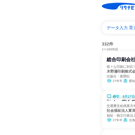
データ入力 育
332件
1〜100件目
総合印刷会
様々な印刷に対応
木野瀬印刷株式
出版社・新聞社
27年卒
愛知
締切：8月17日
27卒一般事
交通費支給残業月
社会福祉法人富
福祉・独立行政法人
27年卒
北海