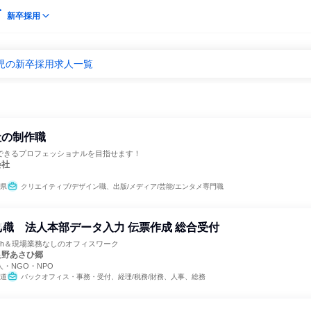
新卒採用
児の新卒採用求人一覧
社の制作職
できるプロフェッショナルを目指せます！
会社
県
クリエイティブ/デザイン職、出版/メディア/芸能/エンタメ専門職
務職 法人本部データ入力 伝票作成 総合受付
4h＆現場業務なしのオフィスワーク
良野あさひ郷
・NGO・NPO
道
バックオフィス・事務・受付、経理/税務/財務、人事、総務