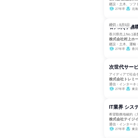
建設・土木、ソフ
27年卒
北海
締切：8月5日
香川県|事務
香川県売上No.1
株式会社村上ホ
建設・土木、運輸
27年卒
香川
次世代サービ
アイディアで社会
株式会社トレミ
通信・インターネ
27年卒
東京
IT業界 シ
希望勤務地確約（
株式会社テイジ
通信・インターネ
27年卒
東京