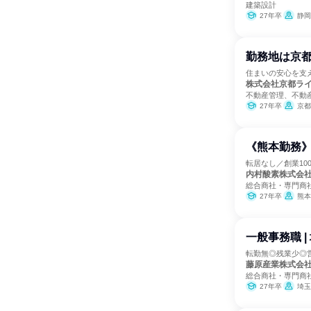
建築設計
27年卒
静岡
勤務地は京都
住まいの安心を支
株式会社京都ラ
不動産管理、不動
27年卒
京都
《熊本勤務
転居なし／創業10
内村酸素株式会
総合商社・専門商
27年卒
熊本
一般事務職 
転勤無◎残業少◎
藤原産業株式会
総合商社・専門商
27年卒
埼玉