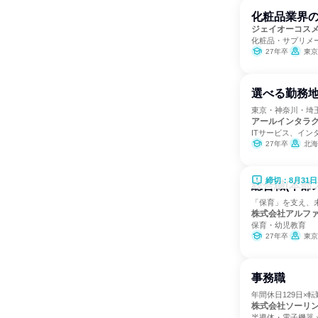
化粧品業界
ジェイオーコス
化粧品・サプリメ
27年卒
東京
選べる勤務地
東京・神奈川・埼
アールインタラ
ITサービス、イン
27年卒
北海
締切：8月31日
総合職(本部
「保育」を支え、
株式会社アルフ
保育・幼児教育
27年卒
東京
事務職
年間休日129日×
株式会社ソーリ
半導体・電子機器