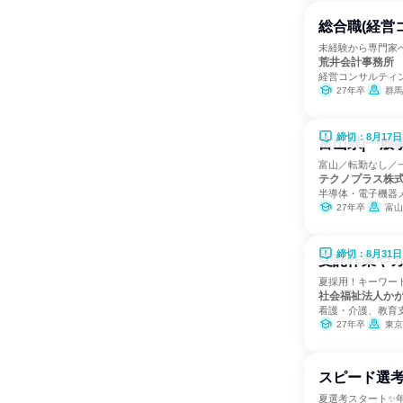
総合職(経営
未経験から専門家
荒井会計事務所
経営コンサルティ
27年卒
群馬
締切：8月17日
富山県|一般
富山／転勤なし／
テクノプラス株
半導体・電子機器
27年卒
富山
締切：8月31日
受託作業や
夏採用！キーワー
社会福祉法人か
看護・介護、教育
27年卒
東京
スピード選
夏選考スタート✨年