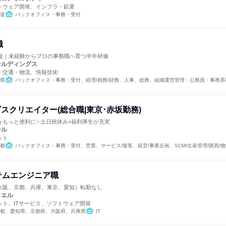
トウェア開発、インフラ・鉱業
道
バックオフィス・事務・受付
職
基盤｜未経験からプロの事務職へ育つ半年研修
ールディングス
・交通・物流、情報技術
県
バックオフィス・事務・受付、経理/税務/財務、人事、総務、組織運営管理・公務員・事務系
スクリエイター(総合職|東京･赤坂勤務)
をもっと便利に✨土日祝休み×福利厚生が充実
ール
ット
都
バックオフィス・事務・受付、営業、サービス/接客、経営/事業企画、SCM/生産管理/購買/物流、組織運営管理・公務員・事務系職種、出版/メディア/芸能/エンタメ専門職、クリエイティブ/デザイン職
ステムエンジニア職
大阪、京都、兵庫、東京、愛知）転勤なし
イエル
ット、ITサービス、ソフトウェア開発
都、愛知県、京都府、大阪府、兵庫県
IT