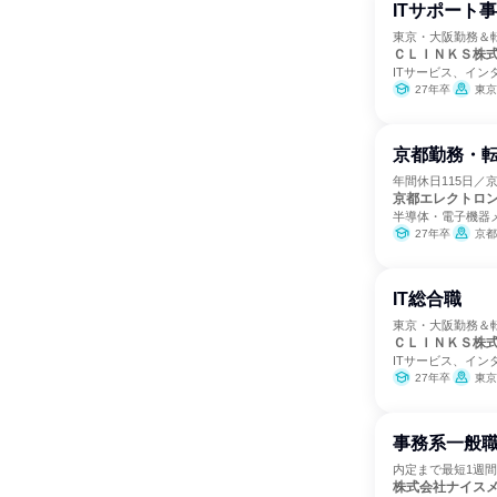
ITサポート
東京・大阪勤務＆
ＣＬＩＮＫＳ株
ITサービス、イン
27年卒
東京
京都勤務・転
年間休日115日／
京都エレクトロ
半導体・電子機器
27年卒
京都
IT総合職
東京・大阪勤務＆
ＣＬＩＮＫＳ株
ITサービス、イン
27年卒
東京
事務系一般職
内定まで最短1週間
株式会社ナイス