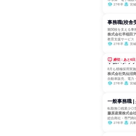
27年卒
宮城
事務職(校舎
難関校を支える事
株式会社早稲田
教育支援サービス
27年卒
茨城
締切：あと6日
事務スタッフ
8月も積極採用実
株式会社気仙沼
自動車販売、電力
27年卒
宮城
一般事務職 
転勤無◎残業少◎
藤原産業株式会
総合商社・専門商
27年卒
兵庫