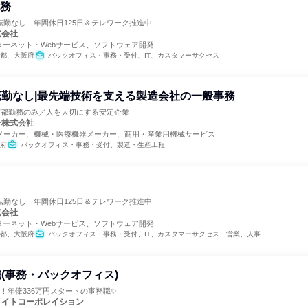
事務
転勤なし｜年間休日125日＆テレワーク推進中
式会社
ターネット・Webサービス、ソフトウェア開発
都、大阪府
バックオフィス・事務・受付、IT、カスタマーサクセス
勤なし|最先端技術を支える製造会社の一般事務
京都勤務のみ／人を大切にする安定企業
ン株式会社
メーカー、機械・医療機器メーカー、商用・産業用機械サービス
府
バックオフィス・事務・受付、製造・生産工程
転勤なし｜年間休日125日＆テレワーク推進中
式会社
ターネット・Webサービス、ソフトウェア開発
都、大阪府
バックオフィス・事務・受付、IT、カスタマーサクセス、営業、人事
(事務・バックオフィス)
！年俸336万円スタートの事務職✨
メイトコーポレイション