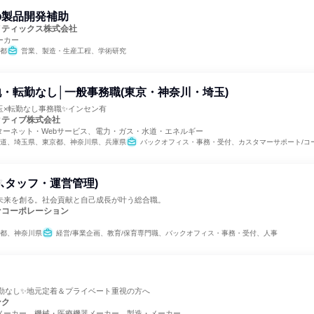
の製品開発補助
メティックス株式会社
ーカー
都
営業、製造・生産工程、学術研究
・転勤なし│一般事務職(東京・神奈川・埼玉)
玉×転勤なし事務職✨インセン有
クティブ株式会社
ターネット・Webサービス、電力・ガス・水道・エネルギー
道、埼玉県、東京都、神奈川県、兵庫県
バックオフィス・事務・受付、カスタマーサポート/コ
スタッフ・運営管理)
未来を創る。社会貢献と自己成長が叶う総合職。
ァコーポレーション
都、神奈川県
経営/事業企画、教育/保育専門職、バックオフィス・事務・受付、人事
転勤なし✨地元定着＆プライベート重視の方へ
ンク
メーカー、機械・医療機器メーカー、製造・メーカー