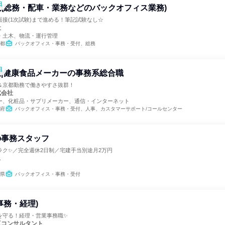
日
(総務・配車・業務などのバックオフィス業務)
接(1次試験)まで進める！筆記試験なし☆
社
・土木、物流・運行管理
都
バックオフィス・事務・受付、総務
日
|健康食品メーカーの事務系総合職
＆京都勤務で働きやすさ抜群！
式会社
ー、化粧品・サプリメーカー、通信・インターネット
府
バックオフィス・事務・受付、人事、カスタマーサポート/コールセンター
の事務スタッフ
ラク✨／完全週休2日制／宅建手当別途月2万円
ス
県
バックオフィス・事務・受付
事務・経理)
を守る！経理・営業事務職✨
工コンサルタント