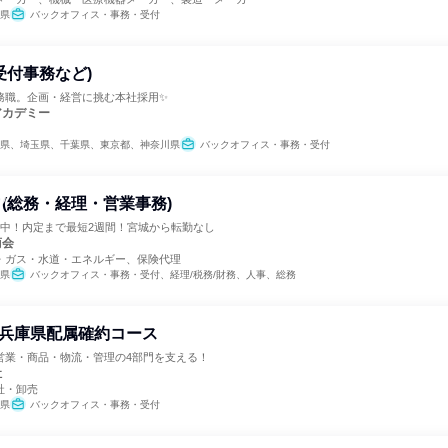
県
バックオフィス・事務・受付
受付事務など)
務職。企画・経営に挑む本社採用✨
アカデミー
県、埼玉県、千葉県、東京都、神奈川県
バックオフィス・事務・受付
(総務・経理・営業事務)
施中！内定まで最短2週間！宮城から転勤なし
商会
・ガス・水道・エネルギー、保険代理
県
バックオフィス・事務・受付、経理/税務/財務、人事、総務
| 兵庫県配属確約コース
営業・商品・物流・管理の4部門を支える！
社
社・卸売
県
バックオフィス・事務・受付