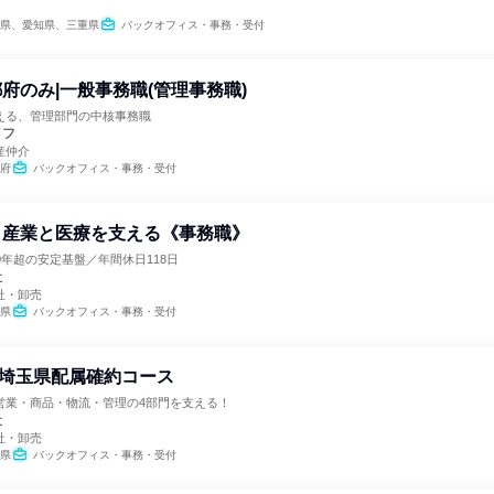
県、愛知県、三重県
バックオフィス・事務・受付
府のみ|一般事務職(管理事務職)
える、管理部門の中核事務職
イフ
産仲介
府
バックオフィス・事務・受付
》産業と医療を支える《事務職》
0年超の安定基盤／年間休日118日
社
社・卸売
県
バックオフィス・事務・受付
| 埼玉県配属確約コース
営業・商品・物流・管理の4部門を支える！
社
社・卸売
県
バックオフィス・事務・受付