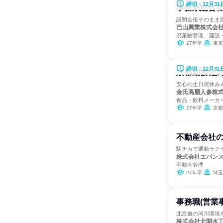
締切：12月31
事務系総合職
説明会後そのまま面
巴山興業株式会
廃棄物管理、建設
27年卒
東京
締切：12月31
京都勤務確約
安心の土日祝休み
金氏高麗人参株
食品・飲料メーカ
27年卒
京都
不動産会社
駅チカで通勤ラク
株式会社エバン
不動産管理
27年卒
埼玉
事務職(営業
北海道の河川環境
株式会社北開水