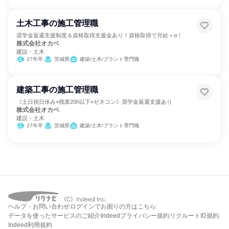
土木工事の施工管理職
奨学金返還支援制度＆資格取得支援金あり！資格取得で月給＋α！
株式会社オカベ
建設・土木
27年卒
茨城県
建築/土木/プラント専門職
建築工事の施工管理職
《土日祝日休み×残業20h以下×ゼネコン》奨学金返還支援あり
株式会社オカベ
建設・土木
27年卒
茨城県
建築/土木/プラント専門職
ヘルプ・お問い合わせ
ログインでお困りの方はこちら
データを使ったサービスのご紹介
Indeedプライバシー規約
リクルートID規約
Indeed利用規約