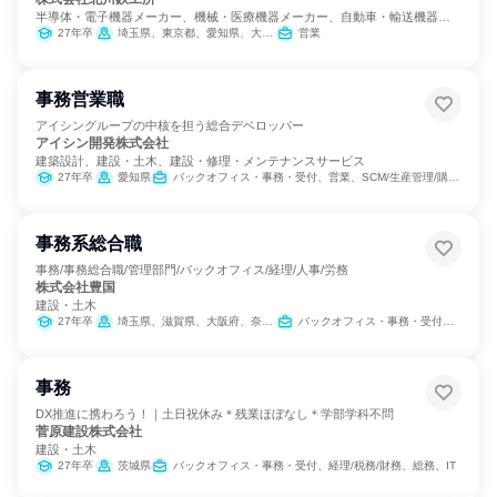
半導体・電子機器メーカー、機械・医療機器メーカー、自動車・輸送機器メ
ーカー
27年卒
埼玉県、東京都、愛知県、大阪府、広島県、香川県、福岡県
営業
事務営業職
アイシングループの中核を担う総合デベロッパー
アイシン開発株式会社
建築設計、建設・土木、建設・修理・メンテナンスサービス
27年卒
愛知県
バックオフィス・事務・受付、営業、SCM/生産管理/購買/物流、広報/IR
事務系総合職
事務/事務総合職/管理部門/バックオフィス/経理/人事/労務
株式会社豊国
建設・土木
27年卒
埼玉県、滋賀県、大阪府、奈良県
バックオフィス・事務・受付、SCM/生産管理/購買/物流、人事、総務
事務
DX推進に携わろう！｜土日祝休み＊残業ほぼなし＊学部学科不問
菅原建設株式会社
建設・土木
27年卒
茨城県
バックオフィス・事務・受付、経理/税務/財務、総務、IT