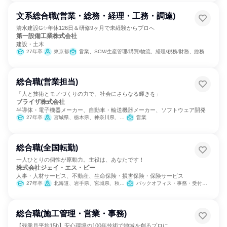
文系総合職(営業・総務・経理・工務・調達)
清水建設G✨年休126日＆研修9ヶ月で未経験からプロへ
第一設備工業株式会社
建設・土木
27年卒
東京都
営業、SCM/生産管理/購買/物流、経理/税務/財務、総務
総合職(営業担当)
「人と技術とモノづくりの力で、社会にさらなる輝きを」
ブライザ株式会社
半導体・電子機器メーカー、自動車・輸送機器メーカー、ソフトウェア開発
27年卒
宮城県、栃木県、神奈川県、愛知県、大阪府、広島県、熊本県
営業
総合職(全国転勤)
一人ひとりの個性が原動力。主役は、あなたです！
株式会社ジェイ・エス・ビー
人事・人材サービス、不動産、生命保険・損害保険・保険サービス
27年卒
北海道、岩手県、宮城県、秋田県、茨城県、埼玉県、千葉県、東京都、神奈川県、新潟県、富山県、石川県、福井県、長野県、静岡県、愛知県、三重県、滋賀県、京都府、大阪府、兵庫県、岡山県、広島県、山口県、徳島県、香川県、愛媛県、福岡県、佐賀県、長崎県、熊本県、大分県、宮崎県、鹿児島県、沖縄県
バックオフィス・事務・受付、小売販売/流通、営業、経営/事業企画、不動産専門職、経理/税務/財務、IT、建築/土木/プラント専門職、商品企画、マーケティング・広告・宣伝
総合職(施工管理・営業・事務)
【残業月平均15h】安心環境の100年技術で地域を創るプロに