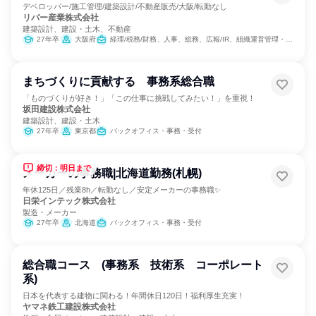
デベロッパー/施工管理/建築設計/不動産販売/大阪/転勤なし
リバー産業株式会社
建築設計、建設・土木、不動産
27年卒
大阪府
経理/税務/財務、人事、総務、広報/IR、組織運営管理・公務員・事務系職種
まちづくりに貢献する 事務系総合職
「ものづくりが好き！」「この仕事に挑戦してみたい！」を重視！
坂田建設株式会社
建築設計、建設・土木
27年卒
東京都
バックオフィス・事務・受付
締切：明日まで
メーカーの事務職|北海道勤務(札幌)
年休125日／残業8h／転勤なし／安定メーカーの事務職✨
日栄インテック株式会社
製造・メーカー
27年卒
北海道
バックオフィス・事務・受付
総合職コース (事務系 技術系 コーポレート
系)
日本を代表する建物に関わる！年間休日120日！福利厚生充実！
ヤマネ鉄工建設株式会社