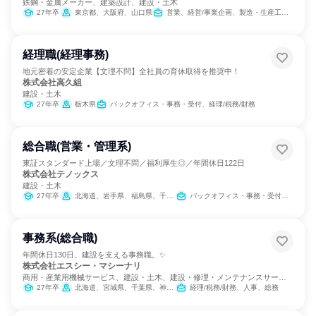
鉄鋼・金属メーカー、建築設計、建設・土木
27年卒
東京都、大阪府、山口県
営業、経営/事業企画、製造・生産工程、SCM/生産管理/購買/物流、経理/税務/財務、人事、総務、建築/土木/プラント専門職
経理職(経理事務)
地元密着の安定企業【文理不問】全社員の育休取得を推奨中！
株式会社高久組
建設・土木
27年卒
栃木県
バックオフィス・事務・受付、経理/税務/財務
総合職(営業・管理系)
東証スタンダード上場／文理不問／福利厚生◎／年間休日122日
株式会社テノックス
建設・土木
27年卒
北海道、岩手県、福島県、千葉県、東京都、石川県、愛知県、大阪府、広島県
バックオフィス・事務・受付、営業、経理/税務/財務、人事、総務、広報/IR、製造・生産工程、建築/土木/プラント専門職
事務系(総合職)
年間休日130日。建設を支える事務職。✨
株式会社エスシー・マシーナリ
商用・産業用機械サービス、建設・土木、建設・修理・メンテナンスサービ
ス
27年卒
北海道、宮城県、千葉県、神奈川県、石川県、愛知県、大阪府、広島県、香川県、福岡県
経理/税務/財務、人事、総務