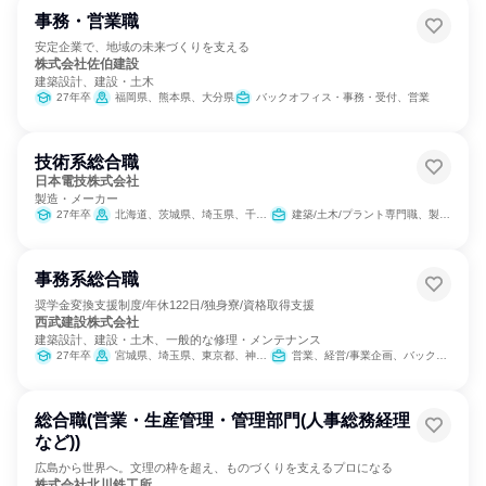
事務・営業職
安定企業で、地域の未来づくりを支える
株式会社佐伯建設
建築設計、建設・土木
27年卒
福岡県、熊本県、大分県
バックオフィス・事務・受付、営業
技術系総合職
日本電技株式会社
製造・メーカー
27年卒
北海道、茨城県、埼玉県、千葉県、東京都、神奈川県、山梨県、静岡県、愛知県、京都府、大阪府、兵庫県、奈良県、鳥取県、島根県、岡山県、広島県、山口県、沖縄県
建築/土木/プラント専門職、製造・生産工程
事務系総合職
奨学金変換支援制度/年休122日/独身寮/資格取得支援
西武建設株式会社
建築設計、建設・土木、一般的な修理・メンテナンス
27年卒
宮城県、埼玉県、東京都、神奈川県、長野県、静岡県、愛知県、滋賀県、大阪府、福岡県
営業、経営/事業企画、バックオフィス・事務・受付、経理/税務/財務、人事、総務、法務/知財、IT
総合職(営業・生産管理・管理部門(人事総務経理
など))
広島から世界へ。文理の枠を超え、ものづくりを支えるプロになる
株式会社北川鉄工所