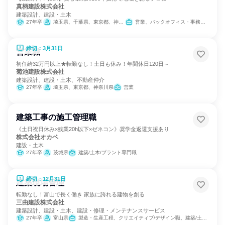
真柄建設株式会社
建築設計、建設・土木
27年卒
埼玉県、千葉県、東京都、神奈川県、富山県、石川県、福井県、滋賀県、京都府、大阪府、兵庫県、奈良県、和歌山県
営業、バックオフィス・事務・受付、建築/土木/プラント専門職
締切：3月31日
営業職
初任給32万円以上★転勤なし！土日も休み！年間休日120日～
菊池建設株式会社
建築設計、建設・土木、不動産仲介
27年卒
埼玉県、東京都、神奈川県
営業
建築工事の施工管理職
《土日祝日休み×残業20h以下×ゼネコン》奨学金返還支援あり
株式会社オカベ
建設・土木
27年卒
茨城県
建築/土木/プラント専門職
締切：12月31日
建築現場管理
転勤なし！富山で長く働き 家族に誇れる建物を創る
三由建設株式会社
建築設計、建設・土木、建設・修理・メンテナンスサービス
27年卒
富山県
製造・生産工程、クリエイティブ/デザイン職、建築/土木/プラント専門職