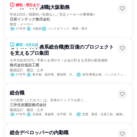
締切：明日まで
メーカーの事務職|大阪勤務
年休125日／残業8h／転勤なし／安定メーカーの事務職⭐
日栄インテック株式会社
製造・メーカー
27年卒
大阪府
バックオフィス・事務・受付
締切：8月31日
ゼネコンの事務系総合職|数百億のプロジェクト
を支えるプロ集団
大卒月給30万円／手取りを増やす／お金が貯まる充実の家賃補助
株式会社塩浜工業
建築設計、建設・土木
27年卒
東京都、福井県、愛知県、大阪府、福岡県
経営/事業企画、バックオフィス・事務・受付、総務
総合職
その技術（こだわり）は、未来のインフラを拓く。
三井住友建設株式会社
建築設計、建設・土木
27年卒
北海道、青森県、岩手県、宮城県、秋田県、山形県、福島県、茨城県、栃木県、群馬県、埼玉県、千葉県、東京都、神奈川県、新潟県、富山県、石川県、福井県、山梨県、長野県、岐阜県、静岡県、愛知県、三重県、滋賀県、京都府、大阪府、兵庫県、奈良県、和歌山県、鳥取県、島根県、岡山県、広島県、山口県、徳島県、香川県、愛媛県、高知県、福岡県、佐賀県、長崎県、熊本県、大分県、宮崎県、鹿児島県、沖縄県
営業、製造・生産工程、建築/土木/プラント専門職
総合デベロッパーの内勤職