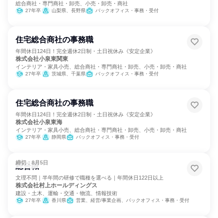
総合商社・専門商社・卸売、小売・卸売・商社
27年卒
山梨県、長野県
バックオフィス・事務・受付
住宅総合商社の事務職
年間休日124日！完全週休2日制・土日祝休み《安定企業》
株式会社小泉東関東
インテリア・家具小売、総合商社・専門商社・卸売、小売・卸売・商社
27年卒
茨城県、千葉県
バックオフィス・事務・受付
住宅総合商社の事務職
年間休日124日！完全週休2日制・土日祝休み《安定企業》
株式会社小泉東海
インテリア・家具小売、総合商社・専門商社・卸売、小売・卸売・商社
27年卒
静岡県
バックオフィス・事務・受付
締切：8月5日
総合職
文理不問｜半年間の研修で職種を選べる｜年間休日122日以上
株式会社村上ホールディングス
建設・土木、運輸・交通・物流、情報技術
27年卒
香川県
営業、経営/事業企画、バックオフィス・事務・受付