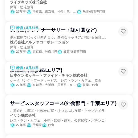
ライクキッズ株式会社
保育・幼児教育
27年卒
千葉県、東京都、神奈川県、愛知県、大阪府
教育/保育専門職
締切：8月31日
保育士(クレアナーサリー・認可園など)
少人数制でじっくり向き合う。多彩なキャリアが描ける保育士。
株式会社アルファコーポレーション
保育・幼児教育
27年卒
東京都、神奈川県
教育/保育専門職
締切：8月31日
店舗運営職(関西エリア)
日本ケンタッキー・フライド・チキン株式会社
ケータリング・フードサービス、レストラン・カフェ、飲食
27年卒
京都府、大阪府、兵庫県、奈良県
営業、飲食
サービススタッフコース(外食部門・千葉エリア)
北海道かに将軍・札幌かに家・ひつまぶしう家・トップカメラ
イサン株式会社
レストラン・カフェ、小売・卸売・商社、公営競技・パチンコ
27年卒
千葉県
飲食