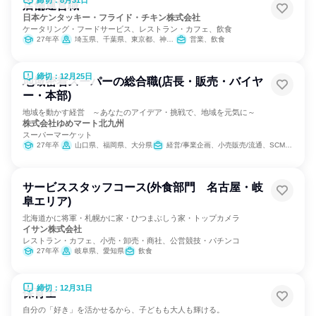
締切：8月31日
店舗運営職
日本ケンタッキー・フライド・チキン株式会社
ケータリング・フードサービス、レストラン・カフェ、飲食
27年卒
埼玉県、千葉県、東京都、神奈川県、愛知県、京都府、大阪府、兵庫県、奈良県
営業、飲食
締切：12月25日
地域密着スーパーの総合職(店長・販売・バイヤ
ー・本部)
地域を動かす経営 ～あなたのアイデア・挑戦で、地域を元気に～
株式会社ゆめマート北九州
スーパーマーケット
27年卒
山口県、福岡県、大分県
経営/事業企画、小売販売/流通、SCM/生産管理/購買/物流
サービススタッフコース(外食部門 名古屋・岐
阜エリア)
北海道かに将軍・札幌かに家・ひつまぶしう家・トップカメラ
イサン株式会社
レストラン・カフェ、小売・卸売・商社、公営競技・パチンコ
27年卒
岐阜県、愛知県
飲食
締切：12月31日
保育士
自分の「好き」を活かせるから、子どもも大人も輝ける。