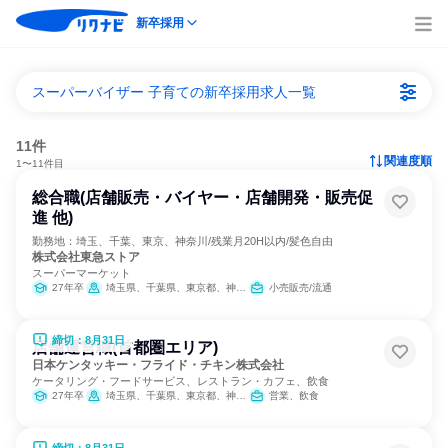
新卒採用
スーパーバイザー 子育ての新卒採用求人一覧
11件
関連度順
1〜11件目
総合職(店舗販売・バイヤー・店舗開発・販売促
進 他)
勤務地：埼玉、千葉、東京、神奈川/残業月20H以内/髪色自由
株式会社東急ストア
スーパーマーケット
27年卒
埼玉県、千葉県、東京都、神奈川県
小売販売/流通
締切：8月31日
店舗運営職(首都圏エリア)
日本ケンタッキー・フライド・チキン株式会社
ケータリング・フードサービス、レストラン・カフェ、飲食
27年卒
埼玉県、千葉県、東京都、神奈川県
営業、飲食