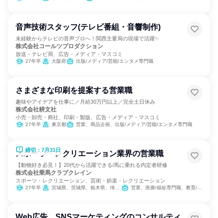
音声技術スタッフ(テレビ番組・音響制作)
未経験からテレビの音声プロへ！関西主要局の現場で活躍✨
株式会社コールツプロダクション
放送・テレビ局、広告・メディア・マスコミ
27年卒
大阪府
出版/メディア/芸能/エンタメ専門職
さまざまな印刷を提案する営業職
趣味やアイデアを仕事に／月給30万円以上／完全土日休み
株式会社耕文社
小売・卸売・商社、印刷・製版、広告・メディア・マスコミ
27年卒
東京都
営業、商品企画、出版/メディア/芸能/エンタメ専門職
締切：7月31日
スポーツ・レクリエーション業界の営業職
【動物好き必見！】20代から活躍できる/馬に乗れる内定者研修
株式会社乗馬クラブクレイン
スポーツ・レクリエーション、芸術・娯楽・レクリエーション
27年卒
宮城県、茨城県、栃木県、埼玉県、千葉県、東京都、神奈川県、石川県、岐阜県、三重県、大阪府、兵庫県、奈良県、岡山県、広島県、山口県、福岡県、大分県
営業、医療/福祉専門職、教育/保育専門職、小売販売/流通
Web広告、SNSマーケティングのコンサルティ