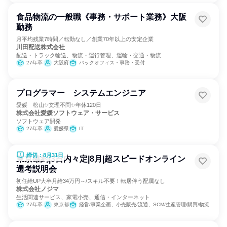
食品物流の一般職《事務・サポート業務》大阪
勤務
月平均残業7時間／転勤なし／創業70年以上の安定企業
川田配送株式会社
配送・トラック輸送、物流・運行管理、運輸・交通・物流
27年卒
大阪府
バックオフィス・事務・受付
プログラマー システムエンジニア
愛媛 松山✨文理不問✨年休120日
株式会社愛媛ソフトウェア・サービス
ソフトウェア開発
27年卒
愛媛県
IT
締切：8月31日
東京確約|3日内々定|8月|超スピードオンライン
選考説明会
初任給UP大卒月給34万円～/スキル不要！転居伴う配属なし
株式会社ノジマ
生活関連サービス、家電小売、通信・インターネット
27年卒
東京都
経営/事業企画、小売販売/流通、SCM/生産管理/購買/物流