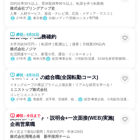
20代社率30％以上、育休取得率90％以上、転居を伴う転勤無
株式会社ブリングアップ史
人事・人材サービス、放送・テレビ局、広告・メディア・マスコミ
27年卒
東京都
出版/メディア/芸能/エンタメ専門職
締切：8月31日
総合職|川崎勤務確約
大卒月給34万円～｜転居伴う配属なし｜接客｜月残業20h以内
株式会社ノジマ
生活関連サービス、家電小売、通信・インターネット
27年卒
神奈川県
経営/事業企画、小売販売/流通、SCM/生産管理/購買/物流
締切：8月31日
ミニストップの総合職(全国転勤コース)
イオングループの東証プライム上場企業！リアルな経営を学べる！
ミニストップ株式会社
コンビニエンスストア
27年卒
青森県、岩手県、宮城県、福島県、茨城県、栃木県、群馬県、埼玉県、千葉県、東京都、神奈川県、福井県、岐阜県、静岡県、愛知県、三重県、滋賀県、京都府、大阪府、兵庫県、奈良県、徳島県、香川県、愛媛県、福岡県、佐賀県、大分県
経営/事業企画、小売販売/流通、人事、営業、商品企画、マーケティング・広告・宣伝
締切：今日まで
夏採用スタート・説明会+一次面接(WEB)実施|
企画営業職
内々定まで最短2週間｜月給30万円・年休126日
株式会社飛竜企画 新卒採用チーム