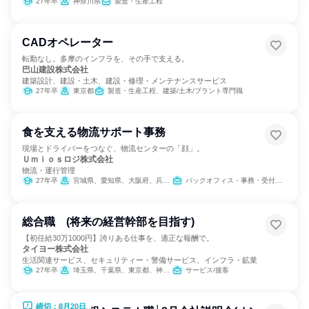
27年卒
神奈川県
製造・生産工程
CADオペレーター
転勤なし。多摩のインフラを、その手で支える。
巴山建設株式会社
建築設計、建設・土木、建設・修理・メンテナンスサービス
27年卒
東京都
製造・生産工程、建築/土木/プラント専門職
食を支える物流サポート事務
現場とドライバーをつなぐ、物流センターの「顔」。
Ｕｍｉｏｓロジ株式会社
物流・運行管理
27年卒
宮城県、愛知県、大阪府、兵庫県、山口県、福岡県、佐賀県、長崎県、熊本県、鹿児島県
バックオフィス・事務・受付、SCM/生産管理/購買/物流、製造・生産工程
総合職 (将来の経営幹部を目指す)
【初任給30万1000円】誇りある仕事を、適正な報酬で。
タイヨー株式会社
生活関連サービス、セキュリティー・警備サービス、インフラ・鉱業
27年卒
埼玉県、千葉県、東京都、神奈川県
サービス/接客
締切：8月20日