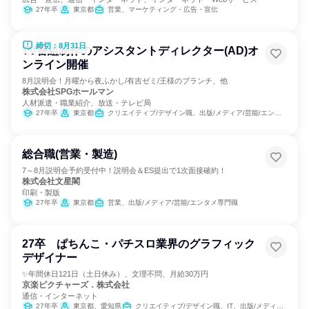
27年卒
東京都
営業、マーケティング・広告・宣伝
締切：8月31日
TV番組制作のアシスタントディレクター(AD)オ
ンライン開催
8月説明会！月曜から夜ふかし/有吉ゼミ/王様のブランチ、他
株式会社SPGホールマン
人材派遣・職業紹介、放送・テレビ局
27年卒
東京都
クリエイティブ/デザイン職、出版/メディア/芸能/エンタメ専門職
総合職(営業・製造)
7～8月説明会予約受付中！説明会＆ES提出で1次面接確約！
株式会社文星閣
印刷・製版
27年卒
東京都
営業、出版/メディア/芸能/エンタメ専門職
27卒 ぱちんこ・パチスロ業界のグラフィック
デザイナー
✨年間休日121日（土日休み）、文理不問、月給30万円
京楽ピクチャーズ．株式会社
通信・インターネット
27年卒
東京都、愛知県
クリエイティブ/デザイン職、IT、出版/メディア/芸能/エンタメ専門職