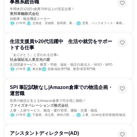
事務系総合職
年間休日123日×創業75年以上の安定企業！
東邦車輛株式会社
自動車・輸送機器メーカー
27年卒
北海道、宮城県、群馬県、東京都、神奈川県、愛知県、兵庫県、広島県、福岡県
営業、バックオフィス・事務・受付、IT
生活支援員✨20代活躍中 生活や就労をサポー
トする仕事
「ありがとう」と言われる仕事♪
社会福祉法人東京光の家
生活関連サービス、教育・学校、福祉・独立行政法人・NGO・NPO
27年卒
東京都
医療/福祉専門職、教育/保育専門職
SPI 筆記試験なし|Amazon倉庫での物流企画・
運営職
世界の物流を支えるAmazon倉庫で司令塔に挑戦！
ファイズオペレーションズ株式会社
人事・人材サービス、物流・運行管理、運輸・交通・物流
27年卒
千葉県、埼玉県、神奈川県、大阪府、愛知県
人事、SCM/生産管理/購買/物流
アシスタントディレクター(AD)