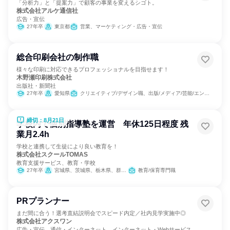
「分析力」と「提案力」で顧客の事業を変えるシゴト。
株式会社アルケ通信社
広告・宣伝
27年卒
東京都
営業、マーケティング・広告・宣伝
総合印刷会社の制作職
様々な印刷に対応できるプロフェッショナルを目指せます！
木野瀬印刷株式会社
出版社・新聞社
27年卒
愛知県
クリエイティブ/デザイン職、出版/メディア/芸能/エンタメ専門職
締切：8月21日
学校内で個別指導塾を運営 年休125日程度 残
業月2.4h
学校と連携して生徒により良い教育を！
株式会社スクールTOMAS
教育支援サービス、教育・学校
27年卒
宮城県、茨城県、栃木県、群馬県、埼玉県、千葉県、東京都、神奈川県、長野県、岐阜県、静岡県、京都府、大阪府、兵庫県、奈良県、岡山県、広島県、愛媛県、高知県、福岡県、佐賀県、長崎県
教育/保育専門職
PRプランナー
まだ間に合う！選考直結説明会でスピード内定／社内見学実施中◎
株式会社アクスワン
広告・宣伝、通信・インターネット、インターネット・Webサービス