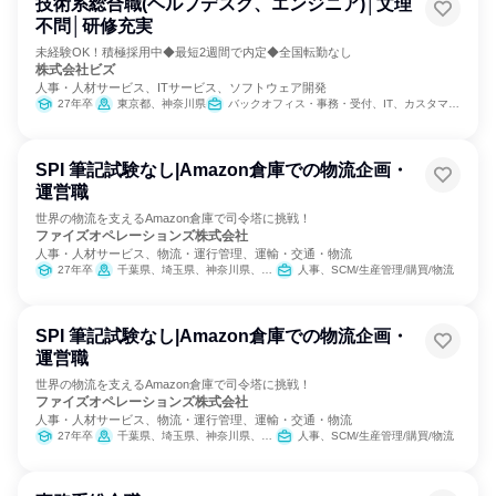
技術系総合職(ヘルプデスク、エンジニア)│文理
不問│研修充実
未経験OK！積極採用中◆最短2週間で内定◆全国転勤なし
株式会社ビズ
人事・人材サービス、ITサービス、ソフトウェア開発
27年卒
東京都、神奈川県
バックオフィス・事務・受付、IT、カスタマーサクセス、経理/税務/財務、人事、総務、カスタマーサポート/コールセンター
SPI 筆記試験なし|Amazon倉庫での物流企画・
運営職
世界の物流を支えるAmazon倉庫で司令塔に挑戦！
ファイズオペレーションズ株式会社
人事・人材サービス、物流・運行管理、運輸・交通・物流
27年卒
千葉県、埼玉県、神奈川県、大阪府、愛知県
人事、SCM/生産管理/購買/物流
SPI 筆記試験なし|Amazon倉庫での物流企画・
運営職
世界の物流を支えるAmazon倉庫で司令塔に挑戦！
ファイズオペレーションズ株式会社
人事・人材サービス、物流・運行管理、運輸・交通・物流
27年卒
千葉県、埼玉県、神奈川県、大阪府、愛知県
人事、SCM/生産管理/購買/物流