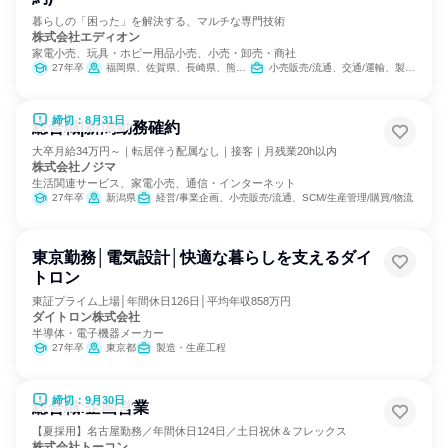
暮らしの「困った」を解決する、マルチな専門技術
株式会社エディオン
家電小売、玩具・ホビー用品小売、小売・卸売・商社
27年卒
福岡県、佐賀県、長崎県、熊本県、大分県、宮崎県、鹿児島県
小売販売/流通、交通/運輸、製造・生産工程
締切：8月31日
総合職|新潟勤務確約
大卒月給34万円～｜転居伴う配属なし｜接客｜月残業20h以内
株式会社ノジマ
生活関連サービス、家電小売、通信・インターネット
27年卒
新潟県
経営/事業企画、小売販売/流通、SCM/生産管理/購買/物流
東京勤務│電気設計│快適な暮らしを支えるダイ
トロン
東証プライム上場│年間休日126日│平均年収858万円
ダイトロン株式会社
半導体・電子機器メーカー
27年卒
東京都
製造・生産工程
締切：9月30日
総合職:企画営業
【夏採用】名古屋勤務／年間休日124日／土日祝休＆フレックス
株式会社トーコン