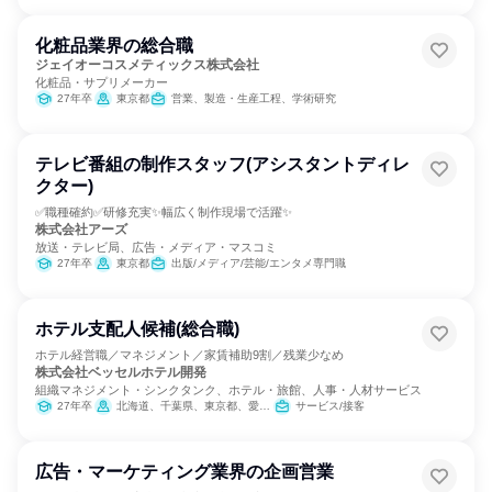
化粧品業界の総合職
ジェイオーコスメティックス株式会社
化粧品・サプリメーカー
27年卒
東京都
営業、製造・生産工程、学術研究
テレビ番組の制作スタッフ(アシスタントディレ
クター)
✅職種確約✅研修充実✨幅広く制作現場で活躍✨
株式会社アーズ
放送・テレビ局、広告・メディア・マスコミ
27年卒
東京都
出版/メディア/芸能/エンタメ専門職
ホテル支配人候補(総合職)
ホテル経営職／マネジメント／家賃補助9割／残業少なめ
株式会社ベッセルホテル開発
組織マネジメント・シンクタンク、ホテル・旅館、人事・人材サービス
27年卒
北海道、千葉県、東京都、愛知県、京都府、大阪府、広島県、福岡県、熊本県、沖縄県
サービス/接客
広告・マーケティング業界の企画営業