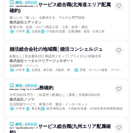
締切：8月31日
家電量販店のサービス総合職(北海道エリア配属
確約)
暮らしの「困った」を解決する、マルチな専門技術
株式会社エディオン
家電小売、玩具・ホビー用品小売、小売・卸売・商社
27年卒
北海道
小売販売/流通、交通/運輸、製造・生産工程
婚活総合会社の地域職│婚活コンシェルジュ
転勤なし│完全週休2日│相談所スタッフ│ブライダル│研修充実
株式会社トータルマリアージュサポート
冠婚葬祭・イベント
27年卒
北海道、東京都、大阪府、岡山県、大分県
営業、サービス/接客、マーケティング・広告・宣伝
締切：8月31日
総合職|町田勤務確約
大卒月給34万円～｜転居伴う配属なし｜接客｜月残業20h以内
株式会社ノジマ
生活関連サービス、家電小売、通信・インターネット
27年卒
東京都
経営/事業企画、小売販売/流通、SCM/生産管理/購買/物流
締切：8月31日
家電量販店のサービス総合職(九州エリア配属確
約)