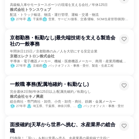
高級輸入車やモータースポーツの現場を支える会社／年休125日
株式会社トランスウェブ
配送・トラック輸送、物流・運行管理、運輸・交通・物流
27年卒
千葉県
営業、サービス/接客、交通/運輸、SCM/生産管理/購買/物流、商品企画、マーケティング・広告・宣伝
京都勤務・転勤なし|最先端技術を支える製造会
社の一般事務
年間休日115日／京都勤務のみ／人を大切にする安定企業
京都エレクトロン株式会社
半導体・電子機器メーカー、機械・医療機器メーカー、商用・産業用機械サ
ービス
27年卒
京都府
バックオフィス・事務・受付、製造・生産工程
一般職 事務(配属地確約・転勤なし)
完全週休2日制/年休125日以上/配属先確約／転勤なし
株式会社セキノ興産
総合商社・専門商社・卸売、小売・卸売・商社、鉄鋼・金属メーカー
27年卒
埼玉県、千葉県、神奈川県、新潟県、富山県、山梨県、愛知県、滋賀県
バックオフィス・事務・受付
面接確約|天草から世界へ挑む、水産業界の総合
職
ES免除！「旨い」を創り世界へ売る。水産業界の最前線で主役に