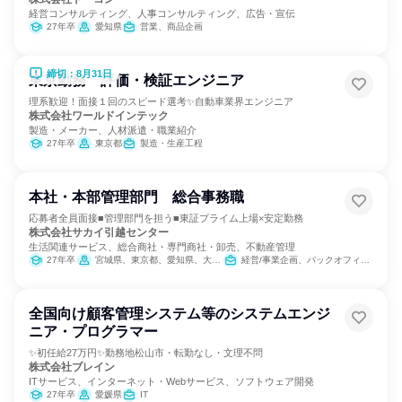
経営コンサルティング、人事コンサルティング、広告・宣伝
27年卒
愛知県
営業、商品企画
締切：8月31日
東京勤務 評価・検証エンジニア
理系歓迎！面接１回のスピード選考✨自動車業界エンジニア
株式会社ワールドインテック
製造・メーカー、人材派遣・職業紹介
27年卒
東京都
製造・生産工程
本社・本部管理部門 総合事務職
応募者全員面接■管理部門を担う■東証プライム上場×安定勤務
株式会社サカイ引越センター
生活関連サービス、総合商社・専門商社・卸売、不動産管理
27年卒
宮城県、東京都、愛知県、大阪府、福岡県
経営/事業企画、バックオフィス・事務・受付、経理/税務/財務、人事、総務
全国向け顧客管理システム等のシステムエンジ
ニア・プログラマー
✨初任給27万円✨勤務地松山市・転勤なし・文理不問
株式会社ブレイン
ITサービス、インターネット・Webサービス、ソフトウェア開発
27年卒
愛媛県
IT