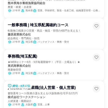
熊本県海水養殖漁業協同組合
農業・林業・水産業
27年卒
熊本県
営業、学術研究、製造・生産工程、組織運営管理・公務員・事務系職種
一般事務職 | 埼玉県配属確約コース
転勤無◎残業少◎営業・商品・物流・管理の4部門を支える！
藤原産業株式会社
総合商社・専門商社・卸売
27年卒
埼玉県
バックオフィス・事務・受付
事務職(埼玉配属)
★WEBセミナー8月・9月毎週開催中！（平日・土曜あり）★
東武商事株式会社
廃棄物管理
27年卒
埼玉県
バックオフィス・事務・受付
締切：8月17日
人材業界の営業職(法人営業・個人営業)
書類選考コース/医療介護を支える/大阪勤務/住宅手当3万円
株式会社ワークステーション
人材派遣・職業紹介
27年卒
大阪府
営業、人事