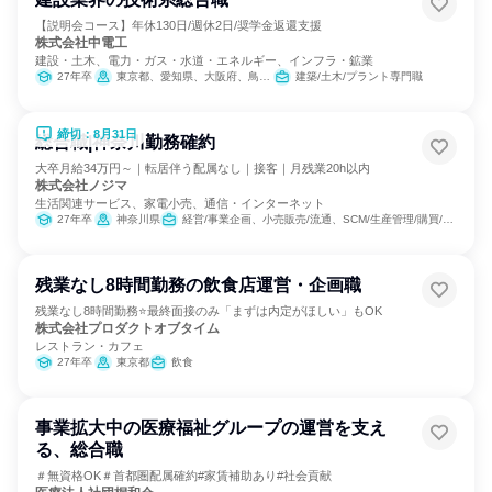
【説明会コース】年休130日/週休2日/奨学金返還支援
株式会社中電工
建設・土木、電力・ガス・水道・エネルギー、インフラ・鉱業
27年卒
東京都、愛知県、大阪府、鳥取県、島根県、岡山県、広島県、山口県、福岡県、沖縄県
建築/土木/プラント専門職
締切：8月31日
総合職|神奈川勤務確約
大卒月給34万円～｜転居伴う配属なし｜接客｜月残業20h以内
株式会社ノジマ
生活関連サービス、家電小売、通信・インターネット
27年卒
神奈川県
経営/事業企画、小売販売/流通、SCM/生産管理/購買/物流
残業なし8時間勤務の飲食店運営・企画職
残業なし8時間勤務⭐最終面接のみ「まずは内定がほしい」もOK
株式会社プロダクトオブタイム
レストラン・カフェ
27年卒
東京都
飲食
事業拡大中の医療福祉グループの運営を支え
る、総合職
＃無資格OK＃首都圏配属確約#家賃補助あり#社会貢献