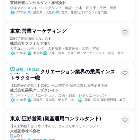
東洋技研コンサルタント株式会社
組織マネジメント・シンクタンク、建設・土木、官公庁・行政・警察
27年卒
愛知県、大阪府
営業、建築/土木/プラント専門職
東京:営業マーケティング
20代で市場価値はカンスト
株式会社ファミリアモサ
人事コンサルティング、人材派遣・職業紹介、広告・宣伝
27年卒
東京都
人事、製造・生産工程、マーケティング・広告・宣伝
締切：7月31日
スポーツ・レクリエーション業界の乗馬インス
トラクター職
【動物好き必見！】20代から活躍できる/馬に乗れる内定者研修
株式会社乗馬クラブクレイン
スポーツ・レクリエーション、芸術・娯楽・レクリエーション
27年卒
宮城県、茨城県、栃木県、埼玉県、千葉県、東京都、神奈川県、石川県、岐阜県、三重県、大阪府、兵庫県、奈良県、岡山県、広島県、山口県、福岡県、大分県
営業、医療/福祉専門職、教育/保育専門職、小売販売/流通、バックオフィス・事務・受付、総務
東京:証券営業 (資産運用コンサルタント)
【東京勤務】きっちり休んで、どんどんキャリアアップ！
大起証券株式会社
証券取引