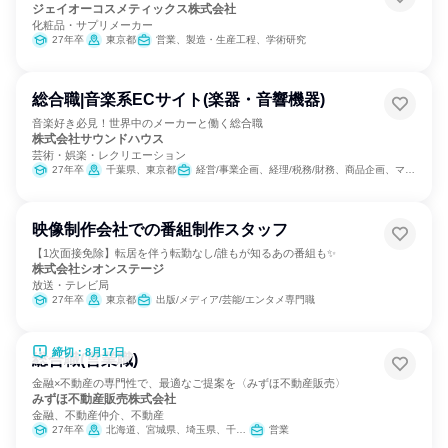
ジェイオーコスメティックス株式会社
化粧品・サプリメーカー
27年卒
東京都
営業、製造・生産工程、学術研究
総合職|音楽系ECサイト(楽器・音響機器)
音楽好き必見！世界中のメーカーと働く総合職
株式会社サウンドハウス
芸術・娯楽・レクリエーション
27年卒
千葉県、東京都
経営/事業企画、経理/税務/財務、商品企画、マーケティング・広告・宣伝、カスタマーサポート/コールセンター、IT
映像制作会社での番組制作スタッフ
【1次面接免除】転居を伴う転勤なし/誰もが知るあの番組も✨
株式会社シオンステージ
放送・テレビ局
27年卒
東京都
出版/メディア/芸能/エンタメ専門職
締切：8月17日
総合職(営業職)
金融×不動産の専門性で、最適なご提案を〈みずほ不動産販売〉
みずほ不動産販売株式会社
金融、不動産仲介、不動産
27年卒
北海道、宮城県、埼玉県、千葉県、東京都、神奈川県、新潟県、愛知県、京都府、大阪府、兵庫県、岡山県、広島県、福岡県
営業