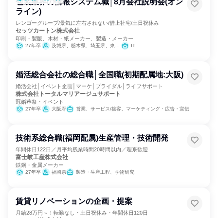
包装業界の情報システム職│8月会社説明会(オン
ライン)
レンゴーグループ/景気に左右されない/借上社宅/土日祝休み
セッツカートン株式会社
印刷・製版、木材・紙メーカー、製造・メーカー
27年卒
茨城県、栃木県、埼玉県、東京都、新潟県、福井県、岐阜県、愛知県、大阪府、兵庫県、山口県
IT
婚活総合会社の総合職│全国職(初期配属地:大阪)
婚活会社│イベント企画│マーケ│ブライダル│ライフサポート
株式会社トータルマリアージュサポート
冠婚葬祭・イベント
27年卒
大阪府
営業、サービス/接客、マーケティング・広告・宣伝
技術系総合職(福岡配属)生産管理・技術開発
年間休日122日／月平均残業時間20時間以内／理系歓迎
富士岐工産株式会社
鉄鋼・金属メーカー
27年卒
福岡県
製造・生産工程、学術研究
賃貸リノベーションの企画・提案
月給28万円～！転勤なし・土日祝休み・年間休日120日