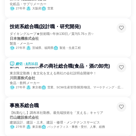
化粧品・サプリメーカー
27年卒
大阪府
営業
技術系総合職(設計職・研究開発)
ダイキングループ★技術職✨年休130日／賞与5.76ヶ月✨
日本無機株式会社
製造・メーカー
27年卒
茨城県、福岡県
製造・生産工程
締切：8月31日
飲食・食品業界の商社総合職(食品・酒の卸売)
東京限定勤務｜食文化を支える商社の会社説明会開催中！
川田屋株式会社
食品・飲料メーカー
27年卒
東京都
営業、SCM/生産管理/購買/物流、マーケティング・広告・宣伝
事務系総合職
【転勤なし】調布本社勤務。最先端技術を「支える」キャリア
巴山建設株式会社
建築設計、建設・土木、建設・修理・メンテナンスサービス
27年卒
東京都
バックオフィス・事務・受付、人事、総務