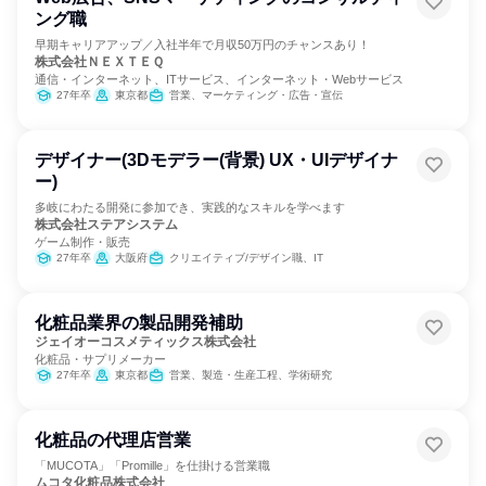
ング職
早期キャリアアップ／入社半年で月収50万円のチャンスあり！
株式会社ＮＥＸＴＥＱ
通信・インターネット、ITサービス、インターネット・Webサービス
27年卒
東京都
営業、マーケティング・広告・宣伝
デザイナー(3Dモデラー(背景) UX・UIデザイナ
ー)
多岐にわたる開発に参加でき、実践的なスキルを学べます
株式会社ステアシステム
ゲーム制作・販売
27年卒
大阪府
クリエイティブ/デザイン職、IT
化粧品業界の製品開発補助
ジェイオーコスメティックス株式会社
化粧品・サプリメーカー
27年卒
東京都
営業、製造・生産工程、学術研究
化粧品の代理店営業
「MUCOTA」「Promille」を仕掛ける営業職
ムコタ化粧品株式会社