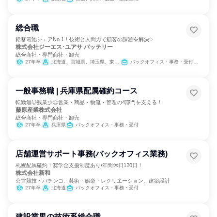
総合職
鉛蓄電池シェアNo.1！技術と人間力で顧客の課題を解決✨
株式会社ジーエス･ユアサ バッテリー
総合商社・専門商社・卸売
27年卒
北海道、宮城県、埼玉県、東京都、愛知県、京都府、兵庫県、福岡県
バックオフィス・事務・受付、営業、人事、総務、IT、組織運営管理・公務員・事務系職種
一般事務職 | 兵庫県配属確約コース
転勤無◎残業少◎営業・商品・物流・管理の4部門を支える！
藤原産業株式会社
総合商社・専門商社・卸売
27年卒
兵庫県
バックオフィス・事務・受付
店舗運営サポート事務(バックオフィス業務)
札幌配属確約！奨学金支援制度あり/年間休日120日！
株式会社新和
公営競技・パチンコ、芸術・娯楽・レクリエーション、建築設計
27年卒
北海道
バックオフィス・事務・受付
建設業界の技術系総合職