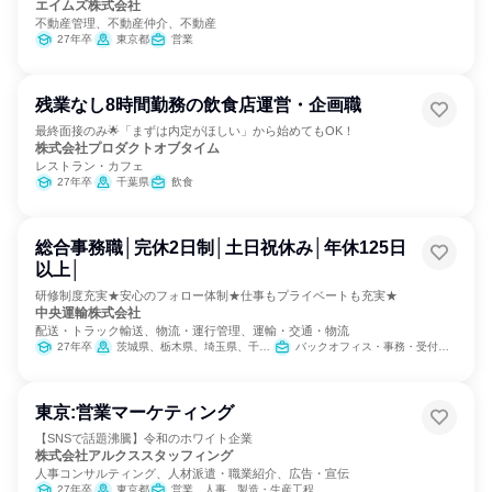
エイムズ株式会社
不動産管理、不動産仲介、不動産
27年卒
東京都
営業
残業なし8時間勤務の飲食店運営・企画職
最終面接のみ🌟「まずは内定がほしい」から始めてもOK！
株式会社プロダクトオブタイム
レストラン・カフェ
27年卒
千葉県
飲食
総合事務職│完休2日制│土日祝休み│年休125日
以上│
研修制度充実★安心のフォロー体制★仕事もプライベートも充実★
中央運輸株式会社
配送・トラック輸送、物流・運行管理、運輸・交通・物流
27年卒
茨城県、栃木県、埼玉県、千葉県、東京都、神奈川県
バックオフィス・事務・受付、医療/福祉専門職、経理/税務/財務、人事、総務
東京:営業マーケティング
【SNSで話題沸騰】令和のホワイト企業
株式会社アルクススタッフィング
人事コンサルティング、人材派遣・職業紹介、広告・宣伝
27年卒
東京都
営業、人事、製造・生産工程