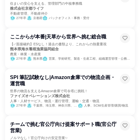
住まいの安心を支える、管理部門の中核事務職
株式会社京都ライフ
不動産管理、不動産仲介
27年卒
京都府
バックオフィス・事務・受付
ここからが本番|天草から世界へ挑む総合職
【✅面接確約】ESなし！過去の書類より、これからの熱量重視
熊本県海水養殖漁業協同組合
農業・林業・水産業
27年卒
熊本県
営業、学術研究、製造・生産工程、組織運営管理・公務員・事務系職種
SPI 筆記試験なし|Amazon倉庫での物流企画・
運営職
世界の物流を支えるAmazon倉庫で司令塔に挑戦！
ファイズオペレーションズ株式会社
人事・人材サービス、物流・運行管理、運輸・交通・物流
27年卒
千葉県、埼玉県、神奈川県、大阪府、愛知県
人事、SCM/生産管理/購買/物流
チームで挑む官公庁向け提案サポート職(官公庁
営業)
ノルマなし！官公庁向けの安定営業✨