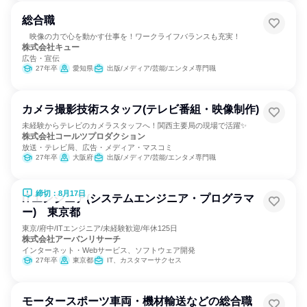
総合職
映像の力で心を動かす仕事を！ワークライフバランスも充実！
株式会社キュー
広告・宣伝
27年卒
愛知県
出版/メディア/芸能/エンタメ専門職
カメラ撮影技術スタッフ(テレビ番組・映像制作)
未経験からテレビのカメラスタッフへ！関西主要局の現場で活躍✨
株式会社コールツプロダクション
放送・テレビ局、広告・メディア・マスコミ
27年卒
大阪府
出版/メディア/芸能/エンタメ専門職
締切：8月17日
ITエンジニア(システムエンジニア・プログラマ
ー) 東京都
東京/府中/ITエンジニア/未経験歓迎/年休125日
株式会社アーバンリサーチ
インターネット・Webサービス、ソフトウェア開発
27年卒
東京都
IT、カスタマーサクセス
モータースポーツ車両・機材輸送などの総合職