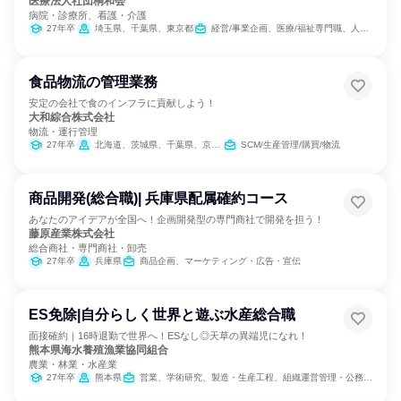
医療法人社団桐和会
病院・診療所、看護・介護
27年卒
埼玉県、千葉県、東京都
経営/事業企画、医療/福祉専門職、人事、総務
食品物流の管理業務
安定の会社で食のインフラに貢献しよう！
大和綜合株式会社
物流・運行管理
27年卒
北海道、茨城県、千葉県、京都府、兵庫県、愛媛県
SCM/生産管理/購買/物流
商品開発(総合職)| 兵庫県配属確約コース
あなたのアイデアが全国へ！企画開発型の専門商社で開発を担う！
藤原産業株式会社
総合商社・専門商社・卸売
27年卒
兵庫県
商品企画、マーケティング・広告・宣伝
ES免除|自分らしく世界と遊ぶ水産総合職
面接確約｜16時退勤で世界へ！ESなし◎天草の異端児になれ！
熊本県海水養殖漁業協同組合
農業・林業・水産業
27年卒
熊本県
営業、学術研究、製造・生産工程、組織運営管理・公務員・事務系職種