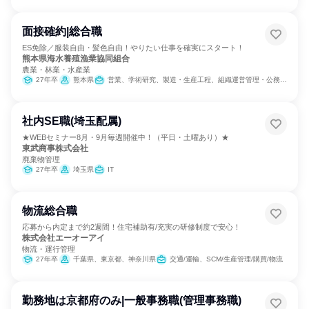
面接確約|総合職
ES免除／服装自由・髪色自由！やりたい仕事を確実にスタート！
熊本県海水養殖漁業協同組合
農業・林業・水産業
27年卒
熊本県
営業、学術研究、製造・生産工程、組織運営管理・公務員・事務系職種
社内SE職(埼玉配属)
★WEBセミナー8月・9月毎週開催中！（平日・土曜あり）★
東武商事株式会社
廃棄物管理
27年卒
埼玉県
IT
物流総合職
応募から内定まで約2週間！住宅補助有/充実の研修制度で安心！
株式会社エーオーアイ
物流・運行管理
27年卒
千葉県、東京都、神奈川県
交通/運輸、SCM/生産管理/購買/物流
勤務地は京都府のみ|一般事務職(管理事務職)