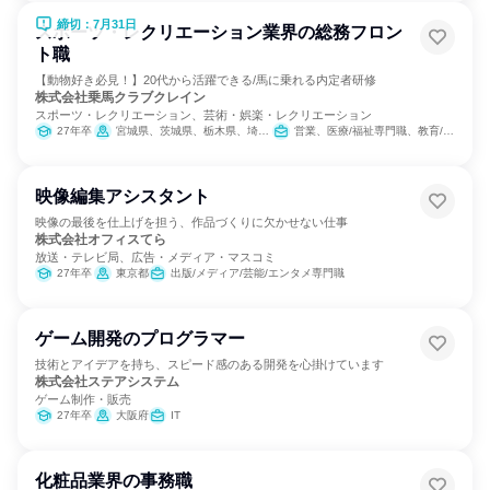
締切：7月31日
スポーツ・レクリエーション業界の総務フロン
ト職
【動物好き必見！】20代から活躍できる/馬に乗れる内定者研修
株式会社乗馬クラブクレイン
スポーツ・レクリエーション、芸術・娯楽・レクリエーション
27年卒
宮城県、茨城県、栃木県、埼玉県、千葉県、東京都、神奈川県、石川県、岐阜県、三重県、大阪府、兵庫県、奈良県、岡山県、広島県、山口県、福岡県、大分県
営業、医療/福祉専門職、教育/保育専門職、小売販売/流通、バックオフィス・事務・受付、総務
映像編集アシスタント
映像の最後を仕上げを担う、作品づくりに欠かせない仕事
株式会社オフィスてら
放送・テレビ局、広告・メディア・マスコミ
27年卒
東京都
出版/メディア/芸能/エンタメ専門職
ゲーム開発のプログラマー
技術とアイデアを持ち、スピード感のある開発を心掛けています
株式会社ステアシステム
ゲーム制作・販売
27年卒
大阪府
IT
化粧品業界の事務職