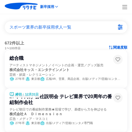
新卒採用
スポーツ業界の新卒採用求人一覧
672件以上
関連度順
1〜100件目
総合職
アーティストマネジメント／イベントの企画・運営／グッズ販売
株式会社キッス・エンタテインメント
芸術・娯楽・レクリエーション
27年卒
東京都
広報/IR、営業、商品企画、出版/メディア/芸能/エンタメ専門職、マーケティング・広告・宣伝
締切：12月31日
27年卒向け 会社説明会 テレビ業界で20周年の番
組制作会社
テレビ朝日での番組制作業務★現場で学び、基礎から力を伸ばせる
株式会社Ａ Ｄｉｍｅｎｓｉｏｎ
広告・メディア・マスコミ
27年卒
東京都
出版/メディア/芸能/エンタメ専門職