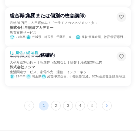
総合職(集団または個別の校舎講師)
月給26 万円～＆日曜休み！「一生モノのマネジメント力 」
株式会社早稲田アカデミー
教育支援サービス
27年卒
茨城県、埼玉県、千葉県、東京都、神奈川県
経営/事業企画、教育/保育専門職、人事
締切：8月31日
総合職|越谷勤務確約
大卒月給34万円～｜転居伴う配属なし｜接客｜月残業20h以内
株式会社ノジマ
生活関連サービス、家電小売、通信・インターネット
27年卒
埼玉県
経営/事業企画、小売販売/流通、SCM/生産管理/購買/物流
1
2
3
4
5