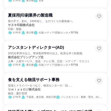
27年卒
東京都
営業
夏採用|印刷業界の製造職
君の手で、彩れ。130年続く、ものづくりの最前線へ。
サヌキ印刷株式会社
印刷・製版
27年卒
香川県
出版/メディア/芸能/エンタメ専門職
アシスタントディレクター(AD)
20代社率30％以上、育休取得率90％以上、転居を伴う転勤無
株式会社ブリングアップ史
人事・人材サービス、放送・テレビ局、広告・メディア・マスコミ
27年卒
東京都
出版/メディア/芸能/エンタメ専門職
食を支える物流サポート事務
現場とドライバーをつなぐ、物流センターの「顔」。
Ｕｍｉｏｓロジ株式会社
物流・運行管理
27年卒
千葉県、東京都、神奈川県
バックオフィス・事務・受付、SCM/生産管理/購買/物流、製造・生産工程