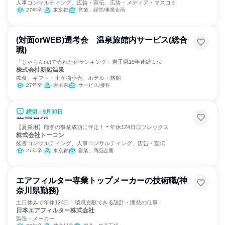
人事コンサルティング、広告・宣伝、広告・メディア・マスコミ
27年卒
東京都
営業、経営/事業企画
(対面orWEB)選考会 温泉旅館内サービス(総合
職)
「じゃらんnetで売れた宿ランキング」岩手県19年連続１位
株式会社新鉛温泉
飲食、ギフト・土産物小売、ホテル・旅館
27年卒
岩手県
サービス/接客
締切：9月30日
企画営業
【夏採用】顧客の事業成功に伴走！＊年休124日◎フレックス
株式会社トーコン
経営コンサルティング、人事コンサルティング、広告・宣伝
27年卒
東京都
営業、商品企画
エアフィルター専業トップメーカーの技術職(神
奈川県勤務)
土日休みで年休124日！環境貢献できる設計・開発の仕事
日本エアフィルター株式会社
製造・メーカー