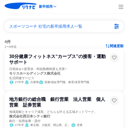
新卒採用
スポーツコーチ 社宅の新卒採用求人一覧
4件
関連度順
1〜4件目
30分健康フィットネス“カーブス”の接客・運動
サポート
日祝休み⭐産育休・時短勤務制度も充実✨
モリスホールディングス株式会社
生活関連サービス
27年卒
兵庫県
医療/福祉専門職、教育/保育専門職
地方銀行の総合職 銀行営業 法人営業 個人
営業 証券営業
地域貢献とキャリア成長、どちらも叶える広域ネットワーク。
株式会社西日本シティ銀行
銀行・信用金庫・貸付
27年卒
東京都、大阪府、岡山県、広島県、山口県、福岡県、佐賀県、長崎県、熊本県、大分県、宮崎県、鹿児島県
営業