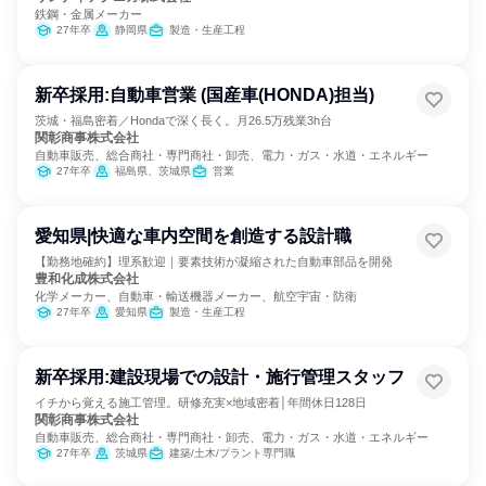
鉄鋼・金属メーカー
27年卒
静岡県
製造・生産工程
新卒採用:自動車営業 (国産車(HONDA)担当)
茨城・福島密着／Hondaで深く長く。月26.5万残業3h台
関彰商事株式会社
自動車販売、総合商社・専門商社・卸売、電力・ガス・水道・エネルギー
27年卒
福島県、茨城県
営業
愛知県|快適な車内空間を創造する設計職
【勤務地確約】理系歓迎｜要素技術が凝縮された自動車部品を開発
豊和化成株式会社
化学メーカー、自動車・輸送機器メーカー、航空宇宙・防衛
27年卒
愛知県
製造・生産工程
新卒採用:建設現場での設計・施行管理スタッフ
イチから覚える施工管理。研修充実×地域密着│年間休日128日
関彰商事株式会社
自動車販売、総合商社・専門商社・卸売、電力・ガス・水道・エネルギー
27年卒
茨城県
建築/土木/プラント専門職