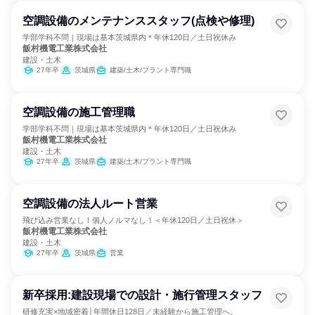
空調設備のメンテナンススタッフ(点検や修理)
学部学科不問｜現場は基本茨城県内＊年休120日／土日祝休み
飯村機電工業株式会社
建設・土木
27年卒
茨城県
建築/土木/プラント専門職
空調設備の施工管理職
学部学科不問｜現場は基本茨城県内＊年休120日／土日祝休み
飯村機電工業株式会社
建設・土木
27年卒
茨城県
建築/土木/プラント専門職
空調設備の法人ルート営業
飛び込み営業なし！個人ノルマなし！＜年休120日／土日祝休＞
飯村機電工業株式会社
建設・土木
27年卒
茨城県
営業
新卒採用:建設現場での設計・施行管理スタッフ
研修充実×地域密着│年間休日128日／未経験から施工管理へ。