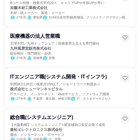
Bコース特徴：残業月平均20ｈ、キャリアUPや年収UPが早い
加藤木材工業株式会社
木材・紙メーカー、製造・メーカー
27年卒
愛知県
SCM/生産管理/購買/物流、クリエイティブ/デザイン職、製造・生産工程、建築/土木/プラント専門職、学術研究
医療機器の法人営業職
文理不問／九州トップシェア！医療業界を支える専門商社
九州風雲堂販売株式会社
総合商社・専門商社・卸売
27年卒
長崎県
営業
ITエンジニア職(システム開発・ITインフラ)
年間休日126日／残業月15h以下／リモートワーク制度あり
株式会社ヒューマンキャピタル
ITサービス、インターネット・Webサービス、ソフトウェア開発
27年卒
千葉県、東京都、神奈川県
IT、カスタマーサクセス
総合職(システムエンジニア)
【大阪勤務】システムエンジニア⭐家賃補助◎安定企業で成長
兼松エレクトロニクス株式会社
通信・インターネット、ITサービス
27年卒
大阪府
IT、営業