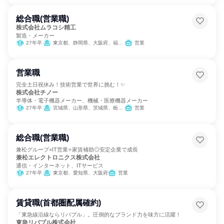
総合職(営業職)
株式会社ムラコシ精工
製造・メーカー
27年卒
東京都、静岡県、大阪府、福岡県
営業
営業職
完全土日祝休み！技術営業で世界に挑む！✨
株式会社チノー
半導体・電子機器メーカー、機械・医療機器メーカー
27年卒
宮城県、山形県、茨城県、栃木県、群馬県、埼玉県、千葉県、東京都、神奈川県、富山県、静岡県、愛知県、滋賀県、大阪府、兵庫県、岡山県、広島県、福岡県
営業
総合職(営業職)
兼松グループ×IT営業⭐家賃補助◎安定企業で成長
兼松エレクトロニクス株式会社
通信・インターネット、ITサービス
27年卒
東京都、愛知県、大阪府
営業
賃貸職(首都圏配属確約)
「東急線沿線ならリバブル」。圧倒的なブランド力を味方に活躍！
東急リバブル株式会社