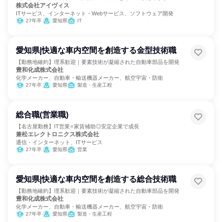
株式会社アイヴィス
ITサービス、インターネット・Webサービス、ソフトウェア開発
27年卒
愛知県
IT
愛知県|快適な車内空間を創造する金型技術職
【勤務地確約】理系歓迎｜要素技術が凝縮された自動車部品を開発
豊和化成株式会社
化学メーカー、自動車・輸送機器メーカー、航空宇宙・防衛
27年卒
愛知県
製造・生産工程
総合職(営業職)
【名古屋勤務】IT営業⭐家賃補助◎安定企業で成長
兼松エレクトロニクス株式会社
通信・インターネット、ITサービス
27年卒
愛知県
営業
愛知県|快適な車内空間を創造する総合技術職
【勤務地確約】理系歓迎｜要素技術が凝縮された自動車部品を開発
豊和化成株式会社
化学メーカー、自動車・輸送機器メーカー、航空宇宙・防衛
27年卒
愛知県
製造・生産工程