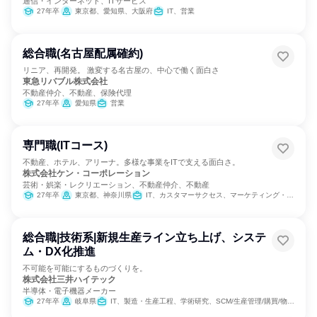
通信・インターネット、ITサービス
27年卒
東京都、愛知県、大阪府
IT、営業
総合職(名古屋配属確約)
リニア、再開発。 激変する名古屋の、中心で働く面白さ
東急リバブル株式会社
不動産仲介、不動産、保険代理
27年卒
愛知県
営業
専門職(ITコース)
不動産、ホテル、アリーナ。多様な事業をITで支える面白さ。
株式会社ケン・コーポレーション
芸術・娯楽・レクリエーション、不動産仲介、不動産
27年卒
東京都、神奈川県
IT、カスタマーサクセス、マーケティング・広告・宣伝、経営/事業企画
総合職|技術系|新規生産ライン立ち上げ、システ
ム・DX化推進
不可能を可能にするものづくりを。
株式会社三井ハイテック
半導体・電子機器メーカー
27年卒
岐阜県
IT、製造・生産工程、学術研究、SCM/生産管理/購買/物流、建築/土木/プラント専門職