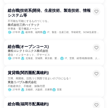
総合職|技術系|開発、生産技術、製造技術、情報
システム等
不可能を可能にするものづくりを。
株式会社三井ハイテック
半導体・電子機器メーカー
27年卒
岐阜県、福岡県
IT、製造・生産工程、学術研究、SCM/生産管理/購買/物流、建築/土木/プラント専門職
総合職(オープンコース)
兼松エレクトロニクス株式会社
通信・インターネット、ITサービス
27年卒
北海道、宮城県、東京都、愛知県、大阪府、福岡県、熊本県
IT、営業、経理/税務/財務、人事、総務
賃貸職(関西圏配属確約)
万博、再開発。活気づく関西で住まいのプロになる！
東急リバブル株式会社
不動産仲介、不動産、保険代理
27年卒
京都府、大阪府、兵庫県
営業
総合職(福岡市配属確約)