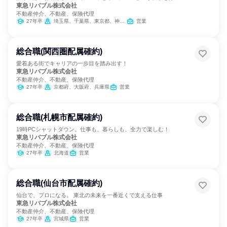
東急リバブル株式会社
不動産仲介、不動産、保険代理
27年卒
埼玉県、千葉県、東京都、神奈川県
営業
総合職(関西圏配属確約)
愛着ある街でキャリアの一歩目を踏み出す！
東急リバブル株式会社
不動産仲介、不動産、保険代理
27年卒
京都府、大阪府、兵庫県
営業
総合職(札幌市配属確約)
19時PCシャットダウン。仕事も、暮らしも、全力で楽しむ！
東急リバブル株式会社
不動産仲介、不動産、保険代理
27年卒
北海道
営業
総合職(仙台市配属確約)
仙台で、プロになる。 東北の未来を一番近くで支える仕事
東急リバブル株式会社
不動産仲介、不動産、保険代理
27年卒
宮城県
営業