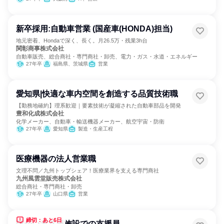
新卒採用:自動車営業 (国産車(HONDA)担当)
地元密着、Hondaで深く、長く。月26.5万・残業3h台
関彰商事株式会社
自動車販売、総合商社・専門商社・卸売、電力・ガス・水道・エネルギー
27年卒
福島県、茨城県
営業
愛知県|快適な車内空間を創造する品質技術職
【勤務地確約】理系歓迎｜要素技術が凝縮された自動車部品を開発
豊和化成株式会社
化学メーカー、自動車・輸送機器メーカー、航空宇宙・防衛
27年卒
愛知県
製造・生産工程
医療機器の法人営業職
文理不問／九州トップシェア！医療業界を支える専門商社
九州風雲堂販売株式会社
総合商社・専門商社・卸売
27年卒
山口県
営業
締切：あと6日
障がい者支援施設での支援員