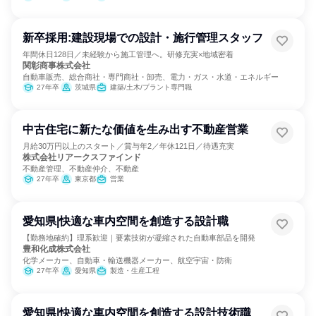
新卒採用:建設現場での設計・施行管理スタッフ
年間休日128日／未経験から施工管理へ。研修充実×地域密着
関彰商事株式会社
自動車販売、総合商社・専門商社・卸売、電力・ガス・水道・エネルギー
27年卒
茨城県
建築/土木/プラント専門職
中古住宅に新たな価値を生み出す不動産営業
月給30万円以上のスタート／賞与年2／年休121日／待遇充実
株式会社リアークスファインド
不動産管理、不動産仲介、不動産
27年卒
東京都
営業
愛知県|快適な車内空間を創造する設計職
【勤務地確約】理系歓迎｜要素技術が凝縮された自動車部品を開発
豊和化成株式会社
化学メーカー、自動車・輸送機器メーカー、航空宇宙・防衛
27年卒
愛知県
製造・生産工程
愛知県|快適な車内空間を創造する設計技術職