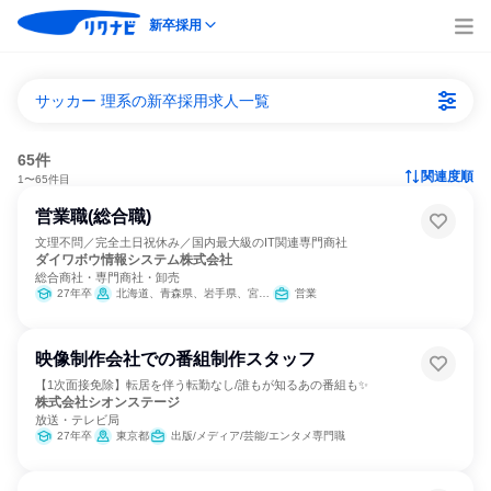
新卒採用
サッカー 理系の新卒採用求人一覧
65件
関連度順
1〜65件目
営業職(総合職)
文理不問／完全土日祝休み／国内最大級のIT関連専門商社
ダイワボウ情報システム株式会社
総合商社・専門商社・卸売
27年卒
北海道、青森県、岩手県、宮城県、秋田県、山形県、福島県、茨城県、栃木県、群馬県、埼玉県、千葉県、東京都、神奈川県、新潟県、富山県、石川県、福井県、山梨県、長野県、岐阜県、静岡県、愛知県、三重県、滋賀県、京都府、大阪府、兵庫県、奈良県、和歌山県、鳥取県、島根県、岡山県、広島県、山口県、徳島県、香川県、愛媛県、高知県、福岡県、佐賀県、長崎県、熊本県、大分県、宮崎県、鹿児島県、沖縄県
営業
映像制作会社での番組制作スタッフ
【1次面接免除】転居を伴う転勤なし/誰もが知るあの番組も✨
株式会社シオンステージ
放送・テレビ局
27年卒
東京都
出版/メディア/芸能/エンタメ専門職