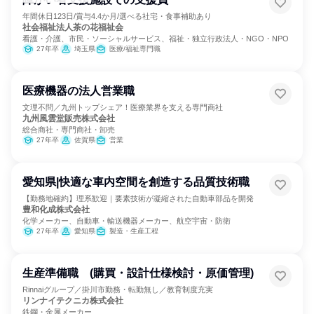
年間休日123日/賞与4.4か月/選べる社宅・食事補助あり
社会福祉法人茶の花福祉会
看護・介護、市民・ソーシャルサービス、福祉・独立行政法人・NGO・NPO
27年卒
埼玉県
医療/福祉専門職
医療機器の法人営業職
文理不問／九州トップシェア！医療業界を支える専門商社
九州風雲堂販売株式会社
総合商社・専門商社・卸売
27年卒
佐賀県
営業
愛知県|快適な車内空間を創造する品質技術職
【勤務地確約】理系歓迎｜要素技術が凝縮された自動車部品を開発
豊和化成株式会社
化学メーカー、自動車・輸送機器メーカー、航空宇宙・防衛
27年卒
愛知県
製造・生産工程
生産準備職 (購買・設計仕様検討・原価管理)
Rinnaiグループ／掛川市勤務・転勤無し／教育制度充実
リンナイテクニカ株式会社
鉄鋼・金属メーカー