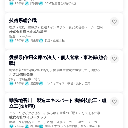
27年卒
静岡県
SCM/生産管理/購買/物流
技術系総合職
理系（電気・機械系）歓迎！インスタント食品の容器メーカー技術
株式会社積水化成品埼玉
製造・メーカー
27年卒
埼玉県
製造・生産工程
愛媛県|信用金庫の法人・個人営業・事務職(総合
職)
地域密着の総合職／転勤なし／健康経営認定の職場で長く働ける
川之江信用金庫
銀行・信用金庫・貸付
27年卒
愛媛県
バックオフィス・事務・受付、営業
勤務地香川 製造エキスパート 機械技能工・組
立工(技能職)
ニッチだけど欠かせない。あらゆる産業の「動く」を支える仕事
株式会社ワイジーテック
機械・医療機器メーカー、鉄鋼・金属メーカー、製造・メーカー
27年卒
香川県
建築/土木/プラント専門職、製造・生産工程