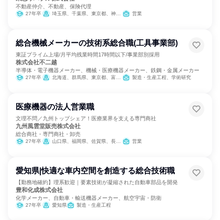
不動産仲介、不動産、保険代理
27年卒
埼玉県、千葉県、東京都、神奈川県
営業
総合機械メーカーの技術系総合職(工具事業部)
東証プライム上場/月平均残業時間17時間以下/事業部別採用
株式会社不二越
半導体・電子機器メーカー、機械・医療機器メーカー、鉄鋼・金属メーカー
27年卒
北海道、群馬県、東京都、富山県、愛知県、大阪府、広島県、福岡県
製造・生産工程、学術研究
医療機器の法人営業職
文理不問／九州トップシェア！医療業界を支える専門商社
九州風雲堂販売株式会社
総合商社・専門商社・卸売
27年卒
山口県、福岡県、佐賀県、長崎県
営業
愛知県|快適な車内空間を創造する総合技術職
【勤務地確約】理系歓迎｜要素技術が凝縮された自動車部品を開発
豊和化成株式会社
化学メーカー、自動車・輸送機器メーカー、航空宇宙・防衛
27年卒
愛知県
製造・生産工程