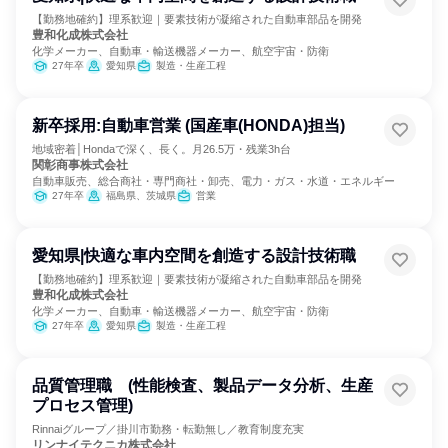
【勤務地確約】理系歓迎｜要素技術が凝縮された自動車部品を開発
豊和化成株式会社
化学メーカー、自動車・輸送機器メーカー、航空宇宙・防衛
27年卒
愛知県
製造・生産工程
新卒採用:自動車営業 (国産車(HONDA)担当)
地域密着│Hondaで深く、長く。月26.5万・残業3h台
関彰商事株式会社
自動車販売、総合商社・専門商社・卸売、電力・ガス・水道・エネルギー
27年卒
福島県、茨城県
営業
愛知県|快適な車内空間を創造する設計技術職
【勤務地確約】理系歓迎｜要素技術が凝縮された自動車部品を開発
豊和化成株式会社
化学メーカー、自動車・輸送機器メーカー、航空宇宙・防衛
27年卒
愛知県
製造・生産工程
品質管理職 (性能検査、製品データ分析、生産
プロセス管理)
Rinnaiグループ／掛川市勤務・転勤無し／教育制度充実
リンナイテクニカ株式会社