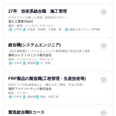
27卒 技術系総合職 施工管理
スカイツリーを創った技術。給排水のプロへ✨
斎久工業株式会社
建設・修理・メンテナンスサービス
27年卒
北海道、宮城県、千葉県、東京都、神奈川県、愛知県、大阪府、岡山県、広島県、福岡県
建築/土木/プラント専門職
総合職(システムエンジニア)
【名古屋勤務】システムエンジニア⭐家賃補助◎安定企業で成長
兼松エレクトロニクス株式会社
通信・インターネット、ITサービス
27年卒
愛知県
IT、営業
FRP製品の製造職(工程管理・生産技術等)
社内クラブや社員食堂など、働きやすい環境・手当が充実！
福井ファイバーテック株式会社
製造・メーカー
27年卒
愛知県
製造・生産工程
製造総合職Bコース