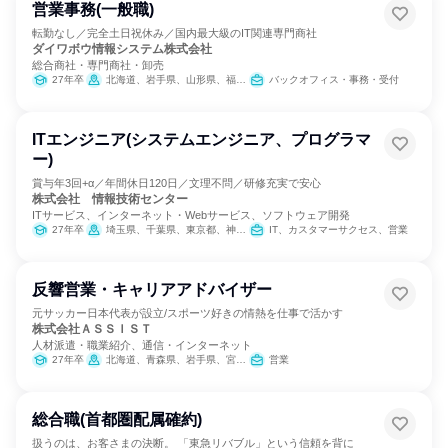
営業事務(一般職)
転勤なし／完全土日祝休み／国内最大級のIT関連専門商社
ダイワボウ情報システム株式会社
総合商社・専門商社・卸売
27年卒
北海道、岩手県、山形県、福島県、群馬県、千葉県、東京都、福井県、岐阜県、静岡県、愛知県、広島県、山口県、高知県、熊本県、宮崎県、鹿児島県、沖縄県
バックオフィス・事務・受付
ITエンジニア(システムエンジニア、プログラマ
ー)
賞与年3回+α／年間休日120日／文理不問／研修充実で安心
株式会社 情報技術センター
ITサービス、インターネット・Webサービス、ソフトウェア開発
27年卒
埼玉県、千葉県、東京都、神奈川県
IT、カスタマーサクセス、営業
反響営業・キャリアアドバイザー
元サッカー日本代表が設立/スポーツ好きの情熱を仕事で活かす
株式会社ＡＳＳＩＳＴ
人材派遣・職業紹介、通信・インターネット
27年卒
北海道、青森県、岩手県、宮城県、秋田県、山形県、福島県、茨城県、栃木県、群馬県、埼玉県、千葉県、東京都、神奈川県、新潟県、富山県、石川県、福井県、山梨県、長野県、岐阜県、静岡県、愛知県、三重県、滋賀県、京都府、大阪府、兵庫県、奈良県、和歌山県、鳥取県、島根県、岡山県、広島県、山口県、徳島県、香川県、愛媛県、高知県、福岡県、佐賀県、長崎県、熊本県、大分県、宮崎県、鹿児島県、沖縄県
営業
総合職(首都圏配属確約)
扱うのは、お客さまの決断。 「東急リバブル」という信頼を背に