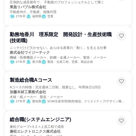
圧倒的な成長都市で、 不動産のプロフェッショナルとして輝く
東急リバブル株式会社
不動産仲介、不動産、保険代理
27年卒
福岡県
営業
勤務地香川 理系限定 開発設計・生産技術職
(技術職)
ニッチだけど欠かせない。あらゆる産業の「動く」を支える仕事
株式会社ワイジーテック
機械・医療機器メーカー、鉄鋼・金属メーカー、製造・メーカー
27年卒
香川県
製造・生産工程、営業、商品企画
製造総合職Aコース
Aコースの特徴：完全週休二日制、残業なし、年間休日125日
加藤木材工業株式会社
木材・紙メーカー、製造・メーカー
27年卒
愛知県
SCM/生産管理/購買/物流、クリエイティブ/デザイン職、製造・生産工程、建築/土木/プラント専門職、学術研究
総合職(システムエンジニア)
兼松グループ×ＳＥ⭐上流工程で成長
兼松エレクトロニクス株式会社