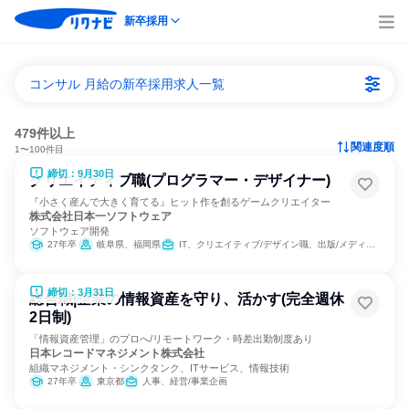
新卒採用
コンサル 月給の新卒採用求人一覧
479件以上
関連度順
1〜100件目
締切：9月30日
クリエイティブ職(プログラマー・デザイナー)
『小さく産んで大きく育てる』ヒット作を創るゲームクリエイター
株式会社日本一ソフトウェア
ソフトウェア開発
27年卒
岐阜県、福岡県
IT、クリエイティブ/デザイン職、出版/メディア/芸能/エンタメ専門職
締切：3月31日
総合職|企業の情報資産を守り、活かす(完全週休
2日制)
「情報資産管理」のプロへ/リモートワーク・時差出勤制度あり
日本レコードマネジメント株式会社
組織マネジメント・シンクタンク、ITサービス、情報技術
27年卒
東京都
人事、経営/事業企画