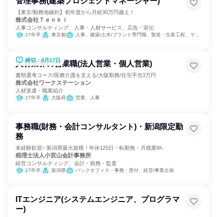
管理事務(建築プロジェクトマネージャー)
【東京/勤務地確約】初年度から月給30万円越え！
株式会社Ｔｅｎｋｉ
人事コンサルティング、人事・人材サービス、広告・宣伝
27年卒
東京都
人事、建築/土木/プラント専門職、製造・生産工程、マーケティング・広告・宣伝
締切：8月17日
人材業界の営業職(法人営業・個人営業)
書類選考コース/医療介護を支える/大阪勤務/住宅手当3万円
株式会社ワークステーション
人材派遣・職業紹介
27年卒
大阪府
営業、人事
事務職(財務・会計コンサルタント)・新潟限定勤
務
未経験歓迎✨新潟県最大規模！年休120日・転勤無・月残業6h
税理士法人小宮山会計事務所
経営コンサルティング、会計・税務・監査
27年卒
新潟県
バックオフィス・事務・受付、経営/事業企画
ITエンジニア(システムエンジニア、プログラマ
ー)