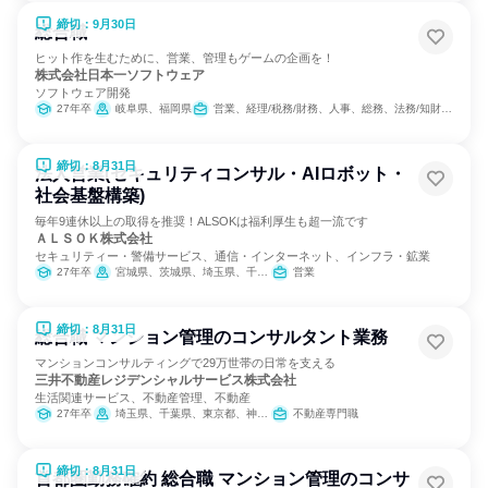
締切：9月30日
総合職
ヒット作を生むために、営業、管理もゲームの企画を！
株式会社日本一ソフトウェア
ソフトウェア開発
27年卒
岐阜県、福岡県
営業、経理/税務/財務、人事、総務、法務/知財、IT、広報/IR、組織運営管理・公務員・事務系職種、商品企画、マーケティング・広告・宣伝
締切：8月31日
法人営業(セキュリティコンサル・AIロボット・
社会基盤構築)
毎年9連休以上の取得を推奨！ALSOKは福利厚生も超一流です
ＡＬＳＯＫ株式会社
セキュリティー・警備サービス、通信・インターネット、インフラ・鉱業
27年卒
宮城県、茨城県、埼玉県、千葉県、東京都、神奈川県、山梨県、長野県、静岡県、愛知県、滋賀県、京都府、大阪府、兵庫県、奈良県、和歌山県、岡山県、山口県、徳島県、香川県、高知県、福岡県、熊本県、大分県
営業
締切：8月31日
総合職 マンション管理のコンサルタント業務
マンションコンサルティングで29万世帯の日常を支える
三井不動産レジデンシャルサービス株式会社
生活関連サービス、不動産管理、不動産
27年卒
埼玉県、千葉県、東京都、神奈川県、愛知県
不動産専門職
締切：8月31日
首都圏勤務確約 総合職 マンション管理のコンサ