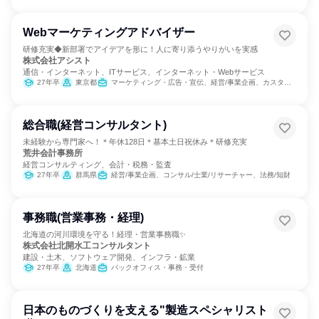
Webマーケティングアドバイザー
研修充実◆新部署でアイデアを形に！人に寄り添うやりがいを実感
株式会社アシスト
通信・インターネット、ITサービス、インターネット・Webサービス
27年卒
東京都
マーケティング・広告・宣伝、経営/事業企画、カスタマーサクセス、カスタマーサポート/コールセンター
総合職(経営コンサルタント)
未経験から専門家へ！＊年休128日＊基本土日祝休み＊研修充実
荒井会計事務所
経営コンサルティング、会計・税務・監査
27年卒
群馬県
経営/事業企画、コンサル/士業/リサーチャー、法務/知財
事務職(営業事務・経理)
北海道の河川環境を守る！経理・営業事務職✨
株式会社北開水工コンサルタント
建設・土木、ソフトウェア開発、インフラ・鉱業
27年卒
北海道
バックオフィス・事務・受付
日本のものづくりを支える"製造スペシャリスト