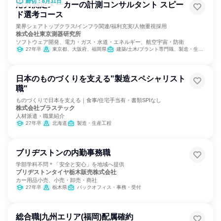
締切：8月31日
応力測定メーカーの計測コンサルタント スピー
ド選考コース
業界シェアトップクラス/インフラ関連/福利充実/人物重視採用
株式会社東京測器研究所
ソフトウェア開発、電力・ガス・水道・エネルギー、航空宇宙・防衛
27年卒
東京都、大阪府、福岡県
建築/土木/プラント専門職、製造・生産工程、経営/事業企画
日本のものづくりを支える"製造スペシャリスト
職"
ものづくりで日本を支える｜食事/住宅手当有・書類SPIなし
株式会社ブラステック
人材派遣・職業紹介
27年卒
北海道
製造・生産工程
ブリヂストンの内勤事務職
学部学科不問＊「安全と安心」を地域へ提供
ブリヂストンタイヤ栃木販売株式会社
カー用品小売、小売・卸売・商社
27年卒
栃木県
バックオフィス・事務・受付
総合職|九州エリア(福岡)配属確約