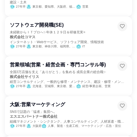
建設・土木
27年卒
東京都、愛知県、大阪府、福岡県
営業
ソフトウェア開発職(SE)
未経験からＩＴプロへ✨年休１２９日＆研修充実⭐
株式会社コマス
インターネット・Webサービス、ソフトウェア開発、情報技術
27年卒
東京都、神奈川県、福岡県、沖縄県
IT
営業領域(営業・経営企画・専門コンサル等)
全国3万店舗を支え「ありがとう」を集める 成長企業の総合職✨
株式会社サイリス
経営コンサルティング、一般的な修理・メンテナンス、建設・修理・メンテ
ナンスサービス
27年卒
北海道、宮城県、東京都、愛知県、大阪府、広島県、福岡県、沖縄県
経営/事業企画、営業
大阪:営業マーケティング
SNSで話題の「猛者」集団へ。
エスエスパートナー株式会社
組織マネジメント・シンクタンク、人事コンサルティング、人材派遣・職業
紹介
27年卒
大阪府
人事、製造・生産工程、マーケティング・広告・宣伝