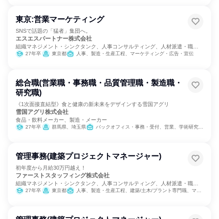
東京:営業マーケティング
SNSで話題の「猛者」集団へ。
エスエスパートナー株式会社
組織マネジメント・シンクタンク、人事コンサルティング、人材派遣・職業
紹介
27年卒
東京都
人事、製造・生産工程、マーケティング・広告・宣伝
総合職(営業職・事務職・品質管理職・製造職・
研究職)
《1次面接直結型》食と健康の新未来をデザインする雪国アグリ
雪国アグリ株式会社
食品・飲料メーカー、製造・メーカー
27年卒
群馬県、埼玉県
バックオフィス・事務・受付、営業、学術研究、製造・生産工程
管理事務(建築プロジェクトマネージャー)
初年度から月給30万円越え！
ファーストスタッフィング株式会社
組織マネジメント・シンクタンク、人事コンサルティング、人材派遣・職業
紹介
27年卒
東京都
人事、製造・生産工程、建築/土木/プラント専門職、マーケティング・広告・宣伝