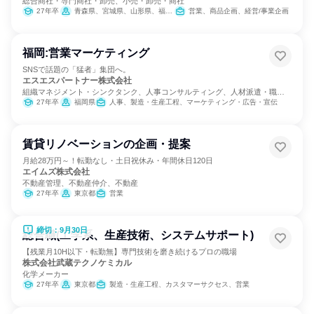
総合商社・専門商社・卸売、小売・卸売・商社
27年卒
青森県、宮城県、山形県、福島県、茨城県、栃木県、群馬県、千葉県、東京都
営業、商品企画、経営/事業企画
福岡:営業マーケティング
SNSで話題の「猛者」集団へ。
エスエスパートナー株式会社
組織マネジメント・シンクタンク、人事コンサルティング、人材派遣・職業
紹介
27年卒
福岡県
人事、製造・生産工程、マーケティング・広告・宣伝
賃貸リノベーションの企画・提案
月給28万円～！転勤なし・土日祝休み・年間休日120日
エイムズ株式会社
不動産管理、不動産仲介、不動産
27年卒
東京都
営業
締切：9月30日
総合職(工学系、生産技術、システムサポート)
【残業月10H以下・転勤無】専門技術を磨き続けるプロの職場
株式会社武蔵テクノケミカル
化学メーカー
27年卒
東京都
製造・生産工程、カスタマーサクセス、営業