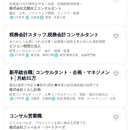
北海道の河川環境を守る！水質・生物調査技術者✨
株式会社北開水工コンサルタント
建設・土木、ソフトウェア開発、インフラ・鉱業
27年卒
北海道
製造・生産工程
税務会計スタッフ,税務会計コンサルタント
ありがとうを感じられる仕事！起業家の成長を支え自らも成長飛躍
ビジョン税理士法人
経営コンサルティング、会計・税務・監査
27年卒
東京都、神奈川県
経営/事業企画、金融専門職
新卒総合職│コンサルタント・企画・マネジメン
ト│月給31万
最短2週間で内定可◆新卒1期生◆将来の経営者候補の採用です
株式会社くらし計画
経営コンサルティング、人事コンサルティング、福祉・独立行政法人・
NGO・NPO
27年卒
大阪府、兵庫県
経営/事業企画、営業、マーケティング・広告・宣伝
コンサル営業職
人と人をつなぎ、プロジェクトを前に進める営業です。
株式会社フィールド・パートナーズ