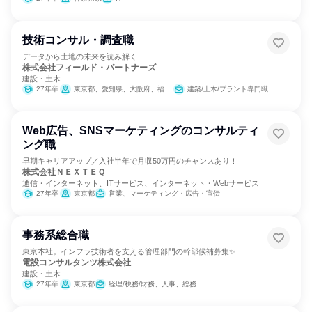
技術コンサル・調査職
データから土地の未来を読み解く
株式会社フィールド・パートナーズ
建設・土木
27年卒
東京都、愛知県、大阪府、福岡県
建築/土木/プラント専門職
Web広告、SNSマーケティングのコンサルティ
ング職
早期キャリアアップ／入社半年で月収50万円のチャンスあり！
株式会社ＮＥＸＴＥＱ
通信・インターネット、ITサービス、インターネット・Webサービス
27年卒
東京都
営業、マーケティング・広告・宣伝
事務系総合職
東京本社。インフラ技術者を支える管理部門の幹部候補募集✨
電設コンサルタンツ株式会社
建設・土木
27年卒
東京都
経理/税務/財務、人事、総務