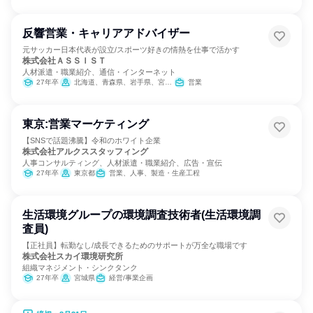
反響営業・キャリアアドバイザー
元サッカー日本代表が設立/スポーツ好きの情熱を仕事で活かす
株式会社ＡＳＳＩＳＴ
人材派遣・職業紹介、通信・インターネット
27年卒
北海道、青森県、岩手県、宮城県、秋田県、山形県、福島県、茨城県、栃木県、群馬県、埼玉県、千葉県、東京都、神奈川県、新潟県、富山県、石川県、福井県、山梨県、長野県、岐阜県、静岡県、愛知県、三重県、滋賀県、京都府、大阪府、兵庫県、奈良県、和歌山県、鳥取県、島根県、岡山県、広島県、山口県、徳島県、香川県、愛媛県、高知県、福岡県、佐賀県、長崎県、熊本県、大分県、宮崎県、鹿児島県、沖縄県
営業
東京:営業マーケティング
【SNSで話題沸騰】令和のホワイト企業
株式会社アルクススタッフィング
人事コンサルティング、人材派遣・職業紹介、広告・宣伝
27年卒
東京都
営業、人事、製造・生産工程
生活環境グループの環境調査技術者(生活環境調
査員)
【正社員】転勤なし/成長できるためのサポートが万全な職場です
株式会社スカイ環境研究所
組織マネジメント・シンクタンク
27年卒
宮城県
経営/事業企画