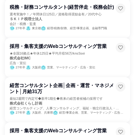
税務・財務コンサルタント(経営伴走・税務会計)
選考実施中！／年間休日125日／資格取得奨励金有／20代中心
ＳＫＩＰ税理士法人
会計・税務・監査
27年卒
東京都
経理/税務/財務、経営/事業企画、金融専門職
採用・集客支援のWebコンサルティング営業
★全国16拠点★年休125日★平均月収56万/knsSsei
株式会社IMC
広告・宣伝
27年卒
大阪府
営業、マーケティング・広告・宣伝
経営コンサルタント企画│企画・運営・マネジメ
ント│月給31万
最短2週間で内定可◆新卒1期生◆将来の経営者候補の採用です
株式会社くらし計画
経営コンサルティング、人事コンサルティング、福祉・独立行政法人・
NGO・NPO
27年卒
大阪府、兵庫県
経営/事業企画、営業、マーケティング・広告・宣伝
採用・集客支援のWebコンサルティング営業