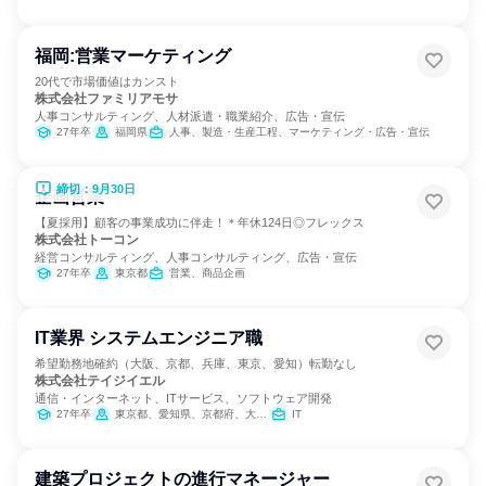
福岡:営業マーケティング
20代で市場価値はカンスト
株式会社ファミリアモサ
人事コンサルティング、人材派遣・職業紹介、広告・宣伝
27年卒
福岡県
人事、製造・生産工程、マーケティング・広告・宣伝
締切：9月30日
企画営業
【夏採用】顧客の事業成功に伴走！＊年休124日◎フレックス
株式会社トーコン
経営コンサルティング、人事コンサルティング、広告・宣伝
27年卒
東京都
営業、商品企画
IT業界 システムエンジニア職
希望勤務地確約（大阪、京都、兵庫、東京、愛知）転勤なし
株式会社テイジイエル
通信・インターネット、ITサービス、ソフトウェア開発
27年卒
東京都、愛知県、京都府、大阪府、兵庫県
IT
建築プロジェクトの進行マネージャー