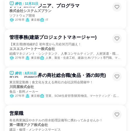
締切：12月31日
システムエンジニア、プログラマ
株式会社システムズプラン
ソフトウェア開発
27年卒
東京都
IT
管理事務(建築プロジェクトマネージャー)
【東京/勤務地確約】初年度から月給30万円越え！
エスエスパートナー株式会社
組織マネジメント・シンクタンク、人事コンサルティング、人材派遣・職業
紹介
27年卒
東京都
人事、製造・生産工程、建築/土木/プラント専門職、マーケティング・広告・宣伝
締切：8月31日
飲食・食品業界の商社総合職(食品・酒の卸売)
東京限定勤務｜食文化を支える商社の会社説明会開催中！
川田屋株式会社
食品・飲料メーカー
27年卒
東京都
営業、SCM/生産管理/購買/物流、マーケティング・広告・宣伝
営業職
有名商業施設やホテルの排水処理設備等に携わってみませんか！
第一環境アクア株式会社
建設・修理・メンテナンスサービス