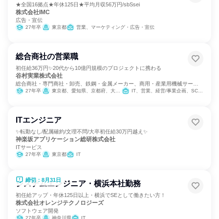
★全国16拠点★年休125日★平均月収56万円/sbSsei
株式会社IMC
広告・宣伝
27年卒
東京都
営業、マーケティング・広告・宣伝
総合商社の営業職
初任給36万円✨20代から10億円規模のプロジェクトに携わる
谷村実業株式会社
総合商社・専門商社・卸売、鉄鋼・金属メーカー、商用・産業用機械サービ
ス
27年卒
東京都、愛知県、京都府、大阪府、兵庫県
IT、営業、経営/事業企画、SCM/生産管理/購買/物流、バックオフィス・事務・受付、商品企画、マーケティング・広告・宣伝
ITエンジニア
✨転勤なし/配属確約/文理不問/大卒初任給30万円越え✨
神楽坂アプリケーション総研株式会社
ITサービス
27年卒
東京都
IT
締切：8月31日
システムエンジニア・横浜本社勤務
初任給アップ・年休125日以上・横浜でSEとして働きたい方！
株式会社オレンジテクノロジーズ
ソフトウェア開発
27年卒
神奈川県
IT