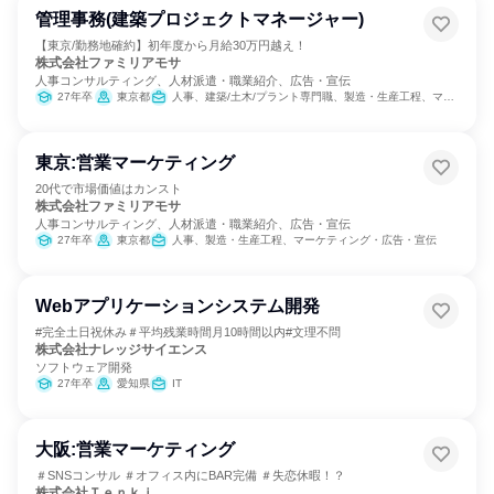
管理事務(建築プロジェクトマネージャー)
【東京/勤務地確約】初年度から月給30万円越え！
株式会社ファミリアモサ
人事コンサルティング、人材派遣・職業紹介、広告・宣伝
27年卒
東京都
人事、建築/土木/プラント専門職、製造・生産工程、マーケティング・広告・宣伝
東京:営業マーケティング
20代で市場価値はカンスト
株式会社ファミリアモサ
人事コンサルティング、人材派遣・職業紹介、広告・宣伝
27年卒
東京都
人事、製造・生産工程、マーケティング・広告・宣伝
Webアプリケーションシステム開発
#完全土日祝休み＃平均残業時間月10時間以内#文理不問
株式会社ナレッジサイエンス
ソフトウェア開発
27年卒
愛知県
IT
大阪:営業マーケティング
＃SNSコンサル ＃オフィス内にBAR完備 ＃失恋休暇！？
株式会社Ｔｅｎｋｉ