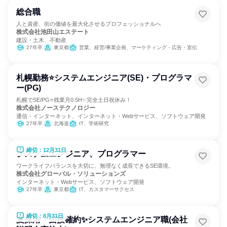
総合職
人と資産、街の価値を最大化させるプロフェッショナルへ
株式会社池田山エステート
建設・土木、不動産
27年卒
東京都
営業、経営/事業企画、マーケティング・広告・宣伝
札幌勤務⭐システムエンジニア(SE)・プログラマ
ー(PG)
札幌でSE/PG⭐残業月0.5H✨完全土日祝休み！
株式会社ノーステクノロジー
通信・インターネット、インターネット・Webサービス、ソフトウェア開発
27年卒
北海道
IT、学術研究
締切：12月31日
システムエンジニア、プログラマー
ワークライフバランスを大切に、無理なく成長できるSE環境。
株式会社グローバル・ソリューションズ
インターネット・Webサービス、ソフトウェア開発
27年卒
東京都
IT、カスタマーサクセス
締切：8月31日
夏採用・面接確約✨システムエンジニア職(会社