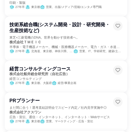
印刷・製版
27年卒
東京都
営業、出版/メディア/芸能/エンタメ専門職
技術系総合職(システム開発・設計・研究開発・
生産技術など)
東芝×三菱電機のDNA。世界を動かす技術者へ。
株式会社ＴＭＥＩＣ
半導体・電子機器メーカー、機械・医療機器メーカー、電力・ガス・水道・
エネルギー
27年卒
北海道、東京都、神奈川県、愛知県、兵庫県、長崎県
営業、IT、学術研究、建築/土木/プラント専門職、製造・生産工程
経営コンサルティングコース
株式会社船井総合研究所（自社広告）
経営コンサルティング
27年卒
東京都、大阪府
経営/事業企画
PRプランナー
まだ間に合う！選考直結説明会でスピード内定／社内見学実施中◎
株式会社アクスワン
広告・宣伝、通信・インターネット、インターネット・Webサービス
27年卒
東京都
営業、マーケティング・広告・宣伝