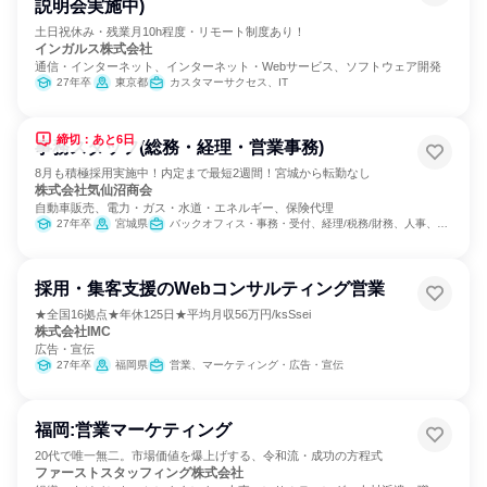
説明会実施中)
土日祝休み・残業月10h程度・リモート制度あり！
インガルス株式会社
通信・インターネット、インターネット・Webサービス、ソフトウェア開発
27年卒
東京都
カスタマーサクセス、IT
締切：あと6日
事務スタッフ(総務・経理・営業事務)
8月も積極採用実施中！内定まで最短2週間！宮城から転勤なし
株式会社気仙沼商会
自動車販売、電力・ガス・水道・エネルギー、保険代理
27年卒
宮城県
バックオフィス・事務・受付、経理/税務/財務、人事、総務
採用・集客支援のWebコンサルティング営業
★全国16拠点★年休125日★平均月収56万円/ksSsei
株式会社IMC
広告・宣伝
27年卒
福岡県
営業、マーケティング・広告・宣伝
福岡:営業マーケティング
20代で唯一無二。市場価値を爆上げする、令和流・成功の方程式
ファーストスタッフィング株式会社