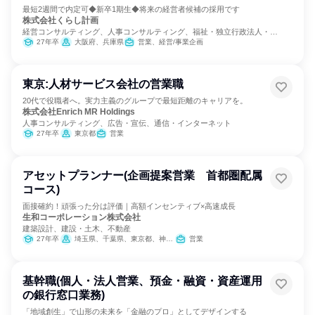
最短2週間で内定可◆新卒1期生◆将来の経営者候補の採用です
株式会社くらし計画
経営コンサルティング、人事コンサルティング、福祉・独立行政法人・
NGO・NPO
27年卒
大阪府、兵庫県
営業、経営/事業企画
東京:人材サービス会社の営業職
20代で役職者へ。実力主義のグループで最短距離のキャリアを。
株式会社Enrich MR Holdings
人事コンサルティング、広告・宣伝、通信・インターネット
27年卒
東京都
営業
アセットプランナー(企画提案営業 首都圏配属
コース)
面接確約！頑張った分は評価｜高額インセンティブ×高速成長
生和コーポレーション株式会社
建築設計、建設・土木、不動産
27年卒
埼玉県、千葉県、東京都、神奈川県
営業
基幹職(個人・法人営業、預金・融資・資産運用
の銀行窓口業務)
「地域創生」で山形の未来を「金融のプロ」としてデザインする