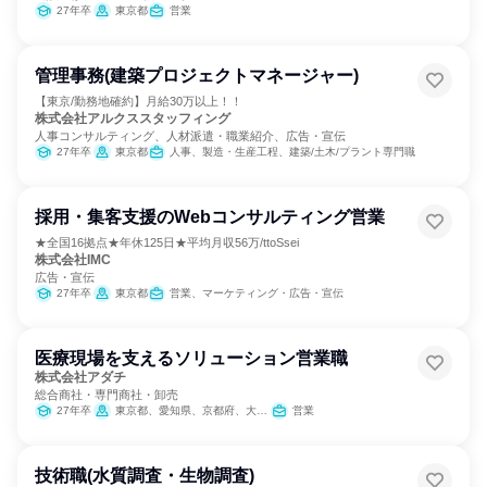
27年卒
東京都
営業
管理事務(建築プロジェクトマネージャー)
【東京/勤務地確約】月給30万以上！！
株式会社アルクススタッフィング
人事コンサルティング、人材派遣・職業紹介、広告・宣伝
27年卒
東京都
人事、製造・生産工程、建築/土木/プラント専門職
採用・集客支援のWebコンサルティング営業
★全国16拠点★年休125日★平均月収56万/ttoSsei
株式会社IMC
広告・宣伝
27年卒
東京都
営業、マーケティング・広告・宣伝
医療現場を支えるソリューション営業職
株式会社アダチ
総合商社・専門商社・卸売
27年卒
東京都、愛知県、京都府、大阪府、兵庫県、広島県、福岡県
営業
技術職(水質調査・生物調査)