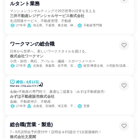
ルタント業務
マンションコンサルティングで29万世帯の日常を支える
三井不動産レジデンシャルサービス株式会社
生活関連サービス、不動産管理、不動産
27年卒
埼玉県、千葉県、東京都、神奈川県
不動産専門職
ワークマンの総合職
日本から世界へ。新しいワークスタイルを届ける。
株式会社ワークマン
小売・卸売・商社、アパレル・繊維・スポーツメーカー
27年卒
北海道、青森県、岩手県、宮城県、秋田県、山形県、福島県、茨城県、栃木県、群馬県、埼玉県、千葉県、東京都、神奈川県、新潟県、富山県、石川県、福井県、山梨県、長野県、岐阜県、静岡県、愛知県、三重県、滋賀県、京都府、大阪府、兵庫県、奈良県、和歌山県、鳥取県、島根県、岡山県、広島県、山口県、徳島県、香川県、愛媛県、高知県、福岡県、佐賀県、長崎県、熊本県、大分県、宮崎県、鹿児島県、沖縄県
経営/事業企画、小売販売/流通、人事、広報/IR、商品企画、マーケティング・広告・宣伝
締切：8月17日
総合職(営業職)
金融×不動産の専門性で、最適なご提案を〈みずほ不動産販売〉
みずほ不動産販売株式会社
金融、不動産仲介、不動産
27年卒
北海道、宮城県、埼玉県、千葉県、東京都、神奈川県、新潟県、愛知県、京都府、大阪府、兵庫県、岡山県、広島県、福岡県
営業
総合職(営業・製造)
7～8月説明会予約受付中！説明会＆ES提出で1次面接確約！
株式会社文星閣