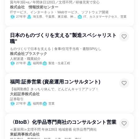
賞与年3回+α／年間休日120日／文理不問／研修充実で安心
株式会社 情報技術センター
ITサービス、インターネット・Webサービス、ソフトウェア開発
27年卒
埼玉県、千葉県、東京都、神奈川県
IT、カスタマーサクセス、営業
日本のものづくりを支える"製造スペシャリスト
職"
ものづくりで日本を支える｜食事/住宅手当有・書類SPIなし
株式会社ブラステック
人材派遣・職業紹介
27年卒
福岡県
製造・生産工程
福岡:証券営業 (資産運用コンサルタント)
【福岡勤務】きっちり休んで、どんどんキャリアアップ！
大起証券株式会社
証券取引
27年卒
福岡県
営業
〈BtoB〉化学品専門商社のコンサルタント営業
≪夏採用≫文理不問 年休128日 地域密着 化学品専門商社
東鉱商事株式会社