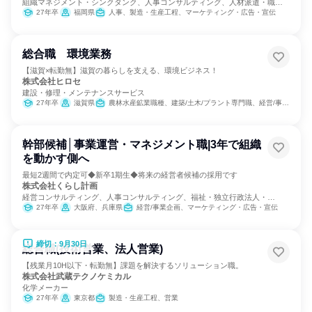
組織マネジメント・シンクタンク、人事コンサルティング、人材派遣・職業
紹介
27年卒
福岡県
人事、製造・生産工程、マーケティング・広告・宣伝
総合職 環境業務
【滋賀×転勤無】滋賀の暮らしを支える、環境ビジネス！
株式会社ヒロセ
建設・修理・メンテナンスサービス
27年卒
滋賀県
農林水産鉱業職種、建築/土木/プラント専門職、経営/事業企画
幹部候補│事業運営・マネジメント職|3年で組織
を動かす側へ
最短2週間で内定可◆新卒1期生◆将来の経営者候補の採用です
株式会社くらし計画
経営コンサルティング、人事コンサルティング、福祉・独立行政法人・
NGO・NPO
27年卒
大阪府、兵庫県
経営/事業企画、マーケティング・広告・宣伝
締切：9月30日
総合職(技術営業、法人営業)
【残業月10H以下・転勤無】課題を解決するソリューション職。
株式会社武蔵テクノケミカル
化学メーカー
27年卒
東京都
製造・生産工程、営業