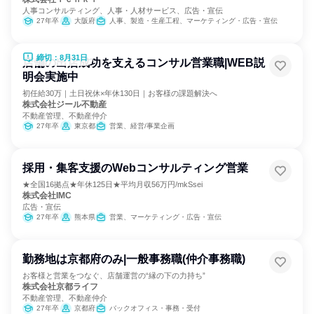
人事コンサルティング、人事・人材サービス、広告・宣伝
27年卒
大阪府
人事、製造・生産工程、マーケティング・広告・宣伝
締切：8月31日
店舗の出店成功を支えるコンサル営業職|WEB説
明会実施中
初任給30万｜土日祝休×年休130日｜お客様の課題解決へ
株式会社ジール不動産
不動産管理、不動産仲介
27年卒
東京都
営業、経営/事業企画
採用・集客支援のWebコンサルティング営業
★全国16拠点★年休125日★平均月収56万円/mkSsei
株式会社IMC
広告・宣伝
27年卒
熊本県
営業、マーケティング・広告・宣伝
勤務地は京都府のみ|一般事務職(仲介事務職)
お客様と営業をつなぐ、店舗運営の“縁の下の力持ち”
株式会社京都ライフ
不動産管理、不動産仲介
27年卒
京都府
バックオフィス・事務・受付