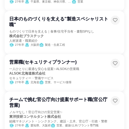
27年卒
千葉県、東京都、神奈川県、静岡県
営業
日本のものづくりを支える"製造スペシャリスト
職"
ものづくりで日本を支える｜食事/住宅手当有・書類SPIなし
株式会社ブラステック
人材派遣・職業紹介
27年卒
大阪府
製造・生産工程
営業職(セキュリティプランナー)
一人ひとりに最適な安心を提案✨ALSOKの営業職
ALSOK北海道株式会社
セキュリティー・警備サービス
27年卒
北海道
営業、サービス/接客
チームで挑む官公庁向け提案サポート職(官公庁
営業)
ノルマなし！官公庁向けの安定営業✨
東洋技研コンサルタント株式会社
組織マネジメント・シンクタンク、建設・土木、官公庁・行政・警察
27年卒
愛知県、大阪府
営業、建築/土木/プラント専門職