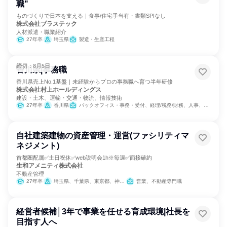
職"
ものづくりで日本を支える｜食事/住宅手当有・書類SPIなし
株式会社ブラステック
人材派遣・職業紹介
27年卒
埼玉県
製造・生産工程
締切：8月5日
香川県|事務職
香川県売上No.1基盤｜未経験からプロの事務職へ育つ半年研修
株式会社村上ホールディングス
建設・土木、運輸・交通・物流、情報技術
27年卒
香川県
バックオフィス・事務・受付、経理/税務/財務、人事、総務、組織運営管理・公務員・事務系職種、営業
自社建築建物の資産管理・運営(ファシリティマ
ネジメント)
首都圏配属✅土日祝休✅web説明会1h※毎週✅面接確約
生和アメニティ株式会社
不動産管理
27年卒
埼玉県、千葉県、東京都、神奈川県
営業、不動産専門職
経営者候補│3年で事業を任せる育成環境|社長を
目指す人へ