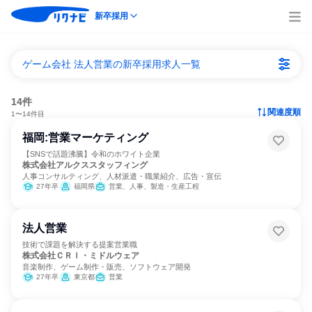
新卒採用
ゲーム会社 法人営業の新卒採用求人一覧
14件
関連度順
1〜14件目
福岡:営業マーケティング
【SNSで話題沸騰】令和のホワイト企業
株式会社アルクススタッフィング
人事コンサルティング、人材派遣・職業紹介、広告・宣伝
27年卒
福岡県
営業、人事、製造・生産工程
法人営業
技術で課題を解決する提案営業職
株式会社ＣＲＩ・ミドルウェア
音楽制作、ゲーム制作・販売、ソフトウェア開発
27年卒
東京都
営業