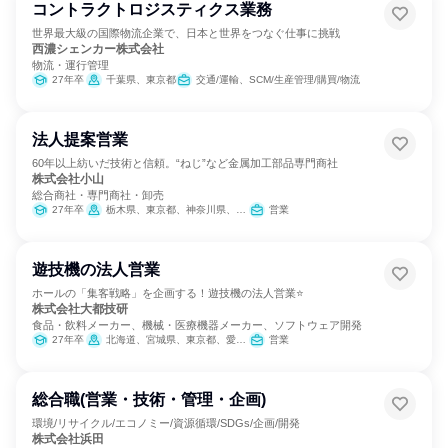
コントラクトロジスティクス業務
世界最大級の国際物流企業で、日本と世界をつなぐ仕事に挑戦
西濃シェンカー株式会社
物流・運行管理
27年卒
千葉県、東京都
交通/運輸、SCM/生産管理/購買/物流
法人提案営業
60年以上紡いだ技術と信頼。“ねじ”など金属加工部品専門商社
株式会社小山
総合商社・専門商社・卸売
27年卒
栃木県、東京都、神奈川県、静岡県、大阪府
営業
遊技機の法人営業
ホールの「集客戦略」を企画する！遊技機の法人営業⭐
株式会社大都技研
食品・飲料メーカー、機械・医療機器メーカー、ソフトウェア開発
27年卒
北海道、宮城県、東京都、愛知県、大阪府、広島県、福岡県
営業
総合職(営業・技術・管理・企画)
環境/リサイクル/エコノミー/資源循環/SDGs/企画/開発
株式会社浜田