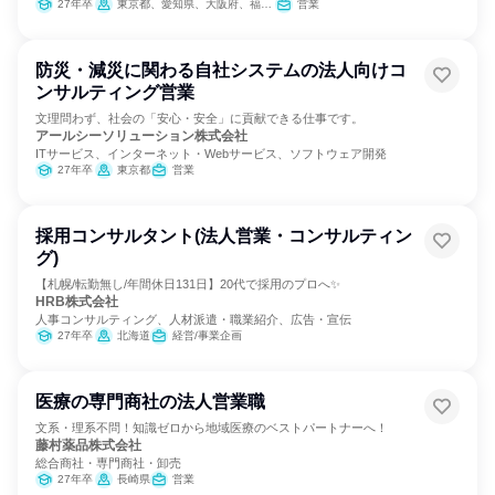
27年卒
東京都、愛知県、大阪府、福岡県
営業
防災・減災に関わる自社システムの法人向けコ
ンサルティング営業
文理問わず、社会の「安心・安全」に貢献できる仕事です。
アールシーソリューション株式会社
ITサービス、インターネット・Webサービス、ソフトウェア開発
27年卒
東京都
営業
採用コンサルタント(法人営業・コンサルティン
グ)
【札幌/転勤無し/年間休日131日】20代で採用のプロへ✨
HRB株式会社
人事コンサルティング、人材派遣・職業紹介、広告・宣伝
27年卒
北海道
経営/事業企画
医療の専門商社の法人営業職
文系・理系不問！知識ゼロから地域医療のベストパートナーへ！
藤村薬品株式会社
総合商社・専門商社・卸売
27年卒
長崎県
営業