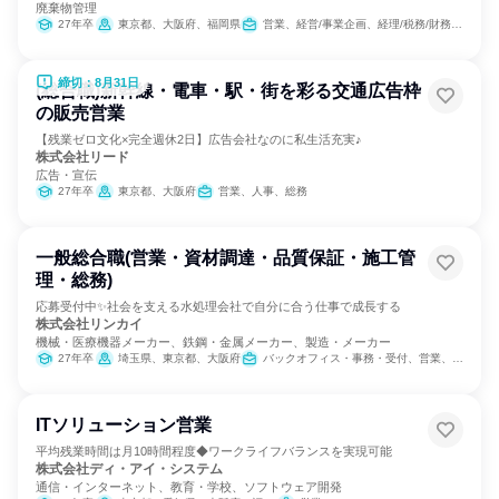
廃棄物管理
27年卒
東京都、大阪府、福岡県
営業、経営/事業企画、経理/税務/財務、人事、総務、法務/知財、IT、広報/IR、建築/土木/プラント専門職
締切：8月31日
(総合職)新幹線・電車・駅・街を彩る交通広告枠
の販売営業
【残業ゼロ文化×完全週休2日】広告会社なのに私生活充実♪
株式会社リード
広告・宣伝
27年卒
東京都、大阪府
営業、人事、総務
一般総合職(営業・資材調達・品質保証・施工管
理・総務)
応募受付中✨社会を支える水処理会社で自分に合う仕事で成長する
株式会社リンカイ
機械・医療機器メーカー、鉄鋼・金属メーカー、製造・メーカー
27年卒
埼玉県、東京都、大阪府
バックオフィス・事務・受付、営業、SCM/生産管理/購買/物流、経理/税務/財務、人事、総務、建築/土木/プラント専門職、製造・生産工程
ITソリューション営業
平均残業時間は月10時間程度◆ワークライフバランスを実現可能
株式会社ディ・アイ・システム
通信・インターネット、教育・学校、ソフトウェア開発