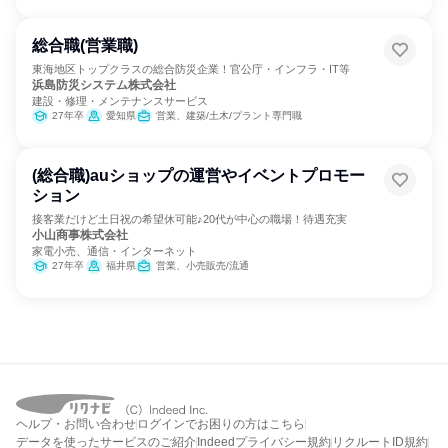
総合職(営業職)
東海地区トップクラスの総合防災企業！官公庁・インフラ・IT等
浜島防災システム株式会社
建設・修理・メンテナンスサービス
27年卒
愛知県
営業、建築/土木/プラント専門職
(総合職)auショップの運営やイベントプロモー
ション
接客業だけど土日祝の希望休可能♪20代が中心の職場！待遇充実
小山商事株式会社
家電小売、通信・インターネット
27年卒
福井県
営業、小売販売/流通
ヘルプ・お問い合わせ
ログインでお困りの方はこちら
データを使ったサービスのご紹介
Indeedプライバシー規約
リクルートID規約