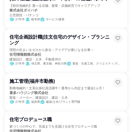
【初任地確約】選べる店舗、接客・店舗経営でキャリアアップ
株式会社ダイハチ
公営競技・パチンコ
27年卒
岐阜県
サービス/接客
住宅企画設計職|注文住宅のデザイン・プランニ
ング
理想の住まいをゼロから創る～アイデアが家になる仕事～
住宅情報館株式会社
建築設計、建設・土木、不動産仲介
27年卒
埼玉県、東京都、神奈川県
製造・生産工程、クリエイティブ/デザイン職
施工管理(福井市勤務)
勤務地確約！文系出身社員活躍中！選考から内定まで最短1ヵ月！
喜多ハウジング株式会社
製造・メーカー、建築設計、建設・土木
27年卒
福井県
建築/土木/プラント専門職
住宅プロデュース職
家づくりの中心で、完成までを見届ける住宅プロデュース職
住宅情報館株式会社