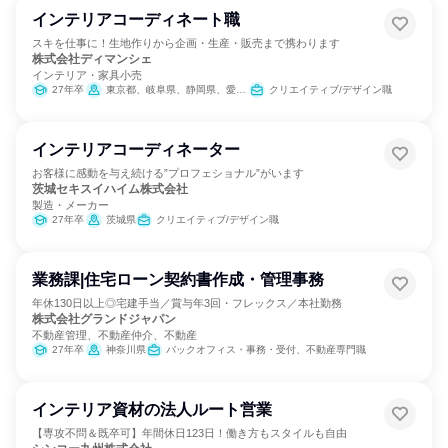
インテリアコーディネート職
スキを仕事に！生地作りから企画・生産・販売まで携わります
株式会社ディマンシェ
インテリア・家具小売
27年卒
東京都、岐阜県、静岡県、愛知県、三重県、大阪府
クリエイティブ/デザイン職
インテリアコーディネーター
お客様に感動を与え続ける”プロフェショナル”がいます
茨城セキスイハイム株式会社
製造・メーカー
27年卒
茨城県
クリエイティブ/デザイン職
業務課|住宅ローン契約書作成・管理事務
年休130日以上◎宅建手当／賞与年3回・フレックス／本社勤務
株式会社グランドジャパン
不動産管理、不動産仲介、不動産
27年卒
神奈川県
バックオフィス・事務・受付、不動産専門職
インテリア資材の法人ルート営業
【専攻不問＆既卒可】年間休日123日！働き方もスタイルも自由