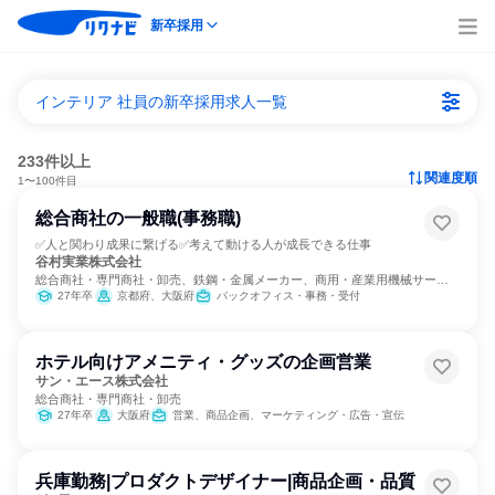
新卒採用
インテリア 社員の新卒採用求人一覧
233件以上
関連度順
1〜100件目
総合商社の一般職(事務職)
✅人と関わり成果に繋げる✅考えて動ける人が成長できる仕事
谷村実業株式会社
総合商社・専門商社・卸売、鉄鋼・金属メーカー、商用・産業用機械サービ
ス
27年卒
京都府、大阪府
バックオフィス・事務・受付
ホテル向けアメニティ・グッズの企画営業
サン・エース株式会社
総合商社・専門商社・卸売
27年卒
大阪府
営業、商品企画、マーケティング・広告・宣伝
兵庫勤務|プロダクトデザイナー|商品企画・品質