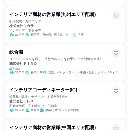
インテリア商材の営業職(九州エリア配属)
初期配属：九州エリア
株式会社ツカサ
インテリア・家具小売
27年卒
福岡県、長崎県、熊本県、宮崎県、鹿児島県
営業
総合職
リノベーションを通じ、理想の暮らしをお手伝い“空間創造企業”
株式会社ＦＩＮＤ
建築設計
27年卒
神奈川県
営業、バックオフィス・事務・受付、クリエイティブ/デザイン職
インテリアコーディネーター(IC)
IC募集✨間取りデザインも！賞与年3回⭐
株式会社アレス
不動産管理、不動産仲介、不動産
27年卒
愛媛県
建築/土木/プラント専門職
インテリア商材の営業職(中国エリア配属)