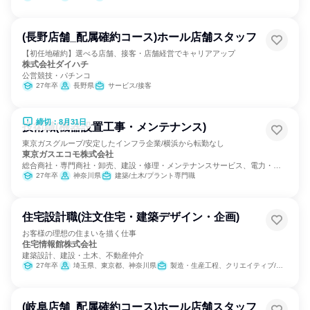
(長野店舗_配属確約コース)ホール店舗スタッフ
【初任地確約】選べる店舗、接客・店舗経営でキャリアアップ
株式会社ダイハチ
公営競技・パチンコ
27年卒
長野県
サービス/接客
締切：8月31日
技術職(機器設置工事・メンテナンス)
東京ガスグループ/安定したインフラ企業/横浜から転勤なし
東京ガスエコモ株式会社
総合商社・専門商社・卸売、建設・修理・メンテナンスサービス、電力・ガ
ス・水道・エネルギー
27年卒
神奈川県
建築/土木/プラント専門職
住宅設計職(注文住宅・建築デザイン・企画)
お客様の理想の住まいを描く仕事
住宅情報館株式会社
建築設計、建設・土木、不動産仲介
27年卒
埼玉県、東京都、神奈川県
製造・生産工程、クリエイティブ/デザイン職
(岐阜店舗_配属確約コース)ホール店舗スタッフ