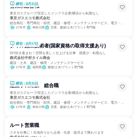
締切：8月31日
営業系総合職
東京ガスグループ/安定したインフラ企業/横浜から転勤なし
東京ガスエコモ株式会社
総合商社・専門商社・卸売、建設・修理・メンテナンスサービス、電力・ガ
ス・水道・エネルギー
27年卒
神奈川県
営業、建築/土木/プラント専門職
締切：8月17日
タイル施工技術者(国家資格の取得支援あり)
DIY好き集まれ！空間を美しく仕上げる仕事 残業少・転勤なし
株式会社中村タイル商会
建設・土木、建設・修理・メンテナンスサービス
27年卒
福岡県
建築/土木/プラント専門職
締切：8月31日
建築学科対象 総合職
東京ガスグループ/安定したインフラ企業/横浜から転勤なし
東京ガスエコモ株式会社
総合商社・専門商社・卸売、建設・修理・メンテナンスサービス、電力・ガ
ス・水道・エネルギー
27年卒
神奈川県
営業、建築/土木/プラント専門職
ルート営業職
スキを仕事に！生地作りから企画・生産・販売まで携わります