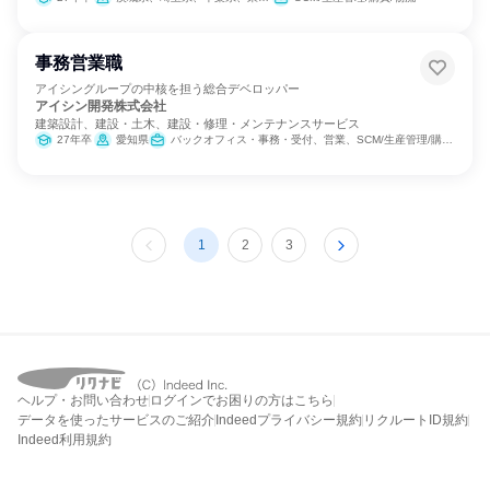
事務営業職
アイシングループの中核を担う総合デベロッパー
アイシン開発株式会社
建築設計、建設・土木、建設・修理・メンテナンスサービス
27年卒
愛知県
バックオフィス・事務・受付、営業、SCM/生産管理/購買/物流、広報/IR
1
2
3
ヘルプ・お問い合わせ
ログインでお困りの方はこちら
データを使ったサービスのご紹介
Indeedプライバシー規約
リクルートID規約
Indeed利用規約