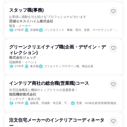
スタッフ職(事務)
お客様に感動を与え続ける”プロフェショナル”がいます
茨城セキスイハイム株式会社
製造・メーカー
27年卒
茨城県
バックオフィス・事務・受付、営業、マーケティング・広告・宣伝
グリーンクリエイティブ職(企画・デザイン・デ
ィレクション)
株式会社ジェック
冠婚葬祭・イベント
27年卒
東京都
クリエイティブ/デザイン職、商品企画
インテリア商社の総合職(営業職)コース
住宅設備機器と機材のトップクラスの流通業者！
稲垣機材株式会社
インテリア・家具小売
27年卒
福島県、茨城県、埼玉県、千葉県、東京都
営業、SCM/生産管理/購買/物流
注文住宅メーカーのインテリアコーディネータ
ー