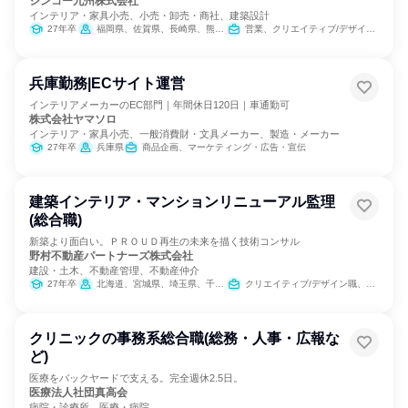
シンコー九州株式会社
インテリア・家具小売、小売・卸売・商社、建築設計
27年卒
福岡県、佐賀県、長崎県、熊本県、大分県、宮崎県、鹿児島県
営業、クリエイティブ/デザイン職
兵庫勤務|ECサイト運営
インテリアメーカーのEC部門｜年間休日120日｜車通勤可
株式会社ヤマソロ
インテリア・家具小売、一般消費財・文具メーカー、製造・メーカー
27年卒
兵庫県
商品企画、マーケティング・広告・宣伝
建築インテリア・マンションリニューアル監理
(総合職)
新築より面白い。ＰＲＯＵＤ再生の未来を描く技術コンサル
野村不動産パートナーズ株式会社
建設・土木、不動産管理、不動産仲介
27年卒
北海道、宮城県、埼玉県、千葉県、東京都、神奈川県、愛知県、大阪府、福岡県
クリエイティブ/デザイン職、建築/土木/プラント専門職
クリニックの事務系総合職(総務・人事・広報な
ど)
医療をバックヤードで支える。完全週休2.5日。
医療法人社団真高会
病院・診療所、医療・病院