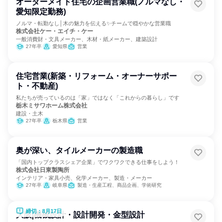
オーダーメイド住宅の企画営業職(ノルマなし・
愛知限定勤務)
ノルマ・転勤なし│木の魅力を伝える✨チームで穏やかな営業職
株式会社ケー・エイチ・ケー
一般消費財・文具メーカー、木材・紙メーカー、建築設計
27年卒
愛知県
営業
住宅営業(新築・リフォーム・オーナーサポー
ト・不動産)
私たちが売っているのは「家」ではなく「これからの暮らし」です
栃木ミサワホーム株式会社
建設・土木
27年卒
栃木県
営業
奥が深い、タイルメーカーの製造職
「国内トップクラスシェア企業」でワクワクできる仕事をしよう！
株式会社日東製陶所
インテリア・家具小売、化学メーカー、製造・メーカー
27年卒
岐阜県
製造・生産工程、商品企画、学術研究
締切：8月17日
大阪|機械設計・設計開発・金型設計