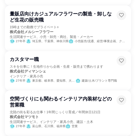
量販店向けカジュアルフラワーの製造・卸しな
ど生花の販売職
15時までの勤務でプライベート○
株式会社メルシーフラワー
生活関連サービス、小売・卸売・商社、製造・メーカー
27年卒
埼玉県、千葉県、神奈川県
小売販売/流通、経営/事業企画、クリエイティブ/デザイン職
カスタマー職
スキを仕事に！生地作りから企画・生産・販売まで携わります
株式会社ディマンシェ
インテリア・家具小売
27年卒
東京都、岐阜県、愛知県、大阪府
建築/土木/プラント専門職
空間づくりにも関わるインテリア内装材などの
営業職
北陸の街を彩るお仕事！1年間じっくり育成／年間休日121日
株式会社マツモト
生活関連サービス、インテリア・家具小売、建設・土木
27年卒
富山県、石川県、福井県
営業