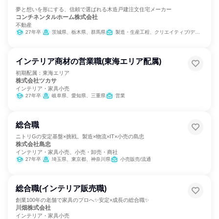
夢と想いを形にする、信頼で選ばれる木造戸建注文住宅メーカー
コンチネンタルホーム株式会社
不動産
27年卒
茨城県、栃木県、群馬県
製造・生産工程、クリエイティブ/デザイン職、建築/土木/プラント専門職
インテリア商材の営業職(東海エリア配属)
初期配属：東海エリア
株式会社ツカサ
インテリア・家具小売
27年卒
岐阜県、愛知県、三重県
営業
総合職
ニトリGの安定基盤×挑戦。製造×物流×IT×小売の島忠
株式会社島忠
インテリア・家具小売、小売・卸売・商社
27年卒
埼玉県、東京都、神奈川県
小売販売/流通
総合職(インテリア販売職)
創業100年の老舗で家具のプロへ✨安定×成長の総合職✨
川畑株式会社
インテリア・家具小売