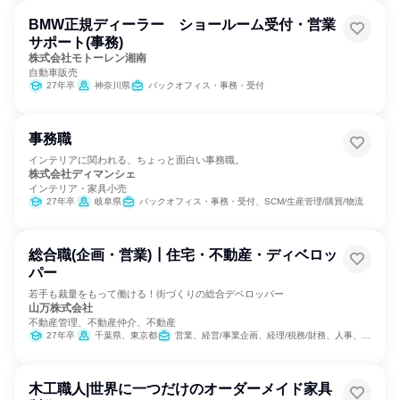
BMW正規ディーラー ショールーム受付・営業
サポート(事務)
株式会社モトーレン湘南
自動車販売
27年卒
神奈川県
バックオフィス・事務・受付
事務職
インテリアに関われる、ちょっと面白い事務職。
株式会社ディマンシェ
インテリア・家具小売
27年卒
岐阜県
バックオフィス・事務・受付、SCM/生産管理/購買/物流
総合職(企画・営業)┃住宅・不動産・ディベロッ
パー
若手も裁量をもって働ける！街づくりの総合デベロッパー
山万株式会社
不動産管理、不動産仲介、不動産
27年卒
千葉県、東京都
営業、経営/事業企画、経理/税務/財務、人事、製造・生産工程、クリエイティブ/デザイン職、建築/土木/プラント専門職
木工職人|世界に一つだけのオーダーメイド家具