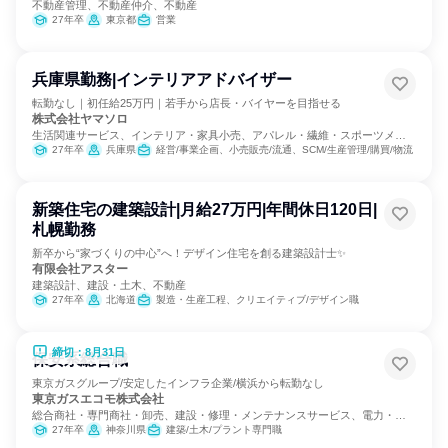
不動産管理、不動産仲介、不動産
27年卒
東京都
営業
兵庫県勤務|インテリアアドバイザー
転勤なし｜初任給25万円｜若手から店長・バイヤーを目指せる
株式会社ヤマソロ
生活関連サービス、インテリア・家具小売、アパレル・繊維・スポーツメー
カー
27年卒
兵庫県
経営/事業企画、小売販売/流通、SCM/生産管理/購買/物流
新築住宅の建築設計|月給27万円|年間休日120日|
札幌勤務
新卒から“家づくりの中心”へ！デザイン住宅を創る建築設計士✨
有限会社アスター
建築設計、建設・土木、不動産
27年卒
北海道
製造・生産工程、クリエイティブ/デザイン職
締切：8月31日
保安系総合職
東京ガスグループ/安定したインフラ企業/横浜から転勤なし
東京ガスエコモ株式会社
総合商社・専門商社・卸売、建設・修理・メンテナンスサービス、電力・ガ
ス・水道・エネルギー
27年卒
神奈川県
建築/土木/プラント専門職