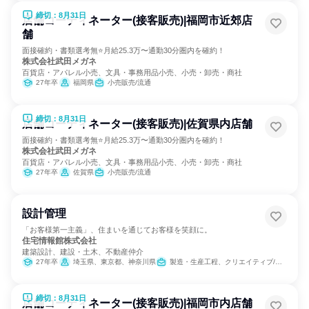
締切：8月31日
店舗コーディネーター(接客販売)|福岡市近郊店
舗
面接確約・書類選考無⭐月給25.3万〜通勤30分圏内を確約！
株式会社武田メガネ
百貨店・アパレル小売、文具・事務用品小売、小売・卸売・商社
27年卒
福岡県
小売販売/流通
締切：8月31日
店舗コーディネーター(接客販売)|佐賀県内店舗
面接確約・書類選考無⭐月給25.3万〜通勤30分圏内を確約！
株式会社武田メガネ
百貨店・アパレル小売、文具・事務用品小売、小売・卸売・商社
27年卒
佐賀県
小売販売/流通
設計管理
「お客様第一主義」、住まいを通じてお客様を笑顔に。
住宅情報館株式会社
建築設計、建設・土木、不動産仲介
27年卒
埼玉県、東京都、神奈川県
製造・生産工程、クリエイティブ/デザイン職
締切：8月31日
店舗コーディネーター(接客販売)|福岡市内店舗