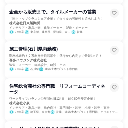
企画から販売まで。タイルメーカーの営業
「国内トップクラスシェア企業」でタイルの可能性を追求しよう！
株式会社日東製陶所
インテリア・家具小売、化学メーカー、製造・メーカー
27年卒
東京都、岐阜県、愛知県、大阪府
営業
施工管理(石川県内勤務)
勤務地確約！文系出身社員活躍中！選考から内定まで最短1ヵ月！
喜多ハウジング株式会社
製造・メーカー、建築設計、建設・土木
27年卒
石川県
建築/土木/プラント専門職
住宅総合商社の専門職 リフォームコーディネ
ータ
ワークライフバランス◎年間休日124日！創立80年安定企業！
株式会社小泉
インテリア・家具小売、総合商社・専門商社・卸売、小売・卸売・商社
27年卒
埼玉県、東京都
営業、建築/土木/プラント専門職、クリエイティブ/デザイン職