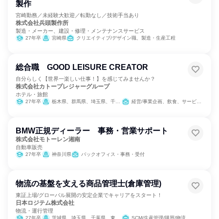
製作
宮崎勤務／未経験大歓迎／転勤なし／技術手当あり
株式会社兵頭製作所
製造・メーカー、建設・修理・メンテナンスサービス
27年卒
宮崎県
クリエイティブ/デザイン職、製造・生産工程
総合職 GOOD LEISURE CREATOR
自分らしく【世界一楽しい仕事！】を感じてみませんか？
株式会社カトープレジャーグループ
ホテル・旅館
27年卒
栃木県、群馬県、埼玉県、千葉県、東京都、神奈川県、山梨県、長野県、岐阜県、静岡県、愛知県、三重県、京都府、大阪府、兵庫県、奈良県、福岡県、佐賀県、長崎県、熊本県、大分県、沖縄県
経営/事業企画、飲食、サービス/接客、小売販売/流通、営業、マーケティング・広告・宣伝
BMW正規ディーラー 事務・営業サポート
株式会社モトーレン湘南
自動車販売
27年卒
神奈川県
バックオフィス・事務・受付
物流の基盤を支える商品管理士(倉庫管理)
東証上場/グローバル展開の安定企業でキャリアをスタート！
日本ロジテム株式会社
物流・運行管理
27年卒
茨城県、埼玉県、千葉県、東京都、神奈川県、静岡県、愛知県
SCM/生産管理/購買/物流