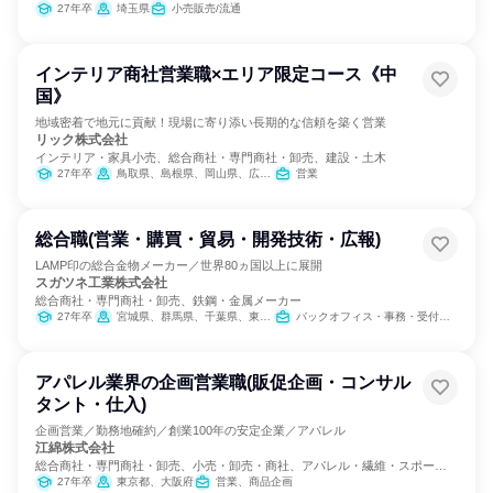
27年卒
埼玉県
小売販売/流通
インテリア商社営業職×エリア限定コース《中
国》
地域密着で地元に貢献！現場に寄り添い長期的な信頼を築く営業
リック株式会社
インテリア・家具小売、総合商社・専門商社・卸売、建設・土木
27年卒
鳥取県、島根県、岡山県、広島県、山口県
営業
総合職(営業・購買・貿易・開発技術・広報)
LAMP印の総合金物メーカー／世界80ヵ国以上に展開
スガツネ工業株式会社
総合商社・専門商社・卸売、鉄鋼・金属メーカー
27年卒
宮城県、群馬県、千葉県、東京都、神奈川県、愛知県、京都府、大阪府、福岡県
バックオフィス・事務・受付、営業、製造・生産工程、SCM/生産管理/購買/物流、法務/知財、IT、広報/IR、クリエイティブ/デザイン職
アパレル業界の企画営業職(販促企画・コンサル
タント・仕入)
企画営業／勤務地確約／創業100年の安定企業／アパレル
江綿株式会社
総合商社・専門商社・卸売、小売・卸売・商社、アパレル・繊維・スポーツ
メーカー
27年卒
東京都、大阪府
営業、商品企画