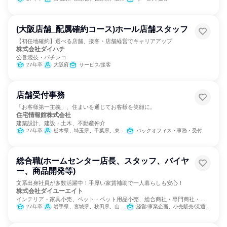
(大阪店舗_配属確約コース)ホール店舗スタッフ
【初任地確約】選べる店舗、接客・店舗経営でキャリアアップ
株式会社ダイハチ
公営競技・パチンコ
27年卒
大阪府
サービス/接客
店舗受付事務
「お客様第一主義」、住まいを通じてお客様を笑顔に。
住宅情報館株式会社
建築設計、建設・土木、不動産仲介
27年卒
栃木県、埼玉県、千葉県、東京都、神奈川県
バックオフィス・事務・受付
総合職(ホームセンター店長、スタッフ、バイヤ
ー、商品開発等)
文系出身社員が多数活躍中！手厚い家賃補助で一人暮らしも安心！
株式会社ダイユーエイト
インテリア・家具小売、ペット・ペット用品小売、総合商社・専門商社・卸
売
27年卒
岩手県、宮城県、秋田県、山形県、福島県、茨城県、栃木県、新潟県
経営/事業企画、小売販売/流通、SCM/生産管理/購買/物流