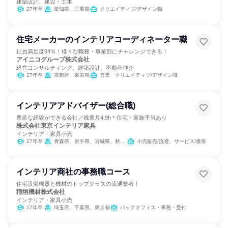
建築設計、建設・土木
27年卒
愛知県、三重県
クリエイティブ/デザイン職
住宅メーカーのインテリアコーディネーター職
社員満足度94％！様々な職種・事業部にチャレンジできる！
アイニコグループ株式会社
経営コンサルティング、建築設計、不動産仲介
27年卒
京都府、奈良県
営業、クリエイティブ/デザイン職
インテリアアドバイザー(総合職)
豊富な経験ができる会社／残業月4.9h＊住宅・家族手当あり
株式会社東京インテリア家具
インテリア・家具小売
27年卒
青森県、岩手県、宮城県、秋田県、山形県、福島県、茨城県、栃木県、群馬県、埼玉県、千葉県、東京都、新潟県、石川県、山梨県、長野県、岐阜県、静岡県、愛知県、三重県、滋賀県、大阪府、兵庫県、岡山県、福岡県
小売販売/流通、サービス/接客
インテリア商社の事務職コース
住宅設備機器と機材のトップクラスの流通業者！
稲垣機材株式会社
インテリア・家具小売
27年卒
埼玉県、千葉県、東京都
バックオフィス・事務・受付