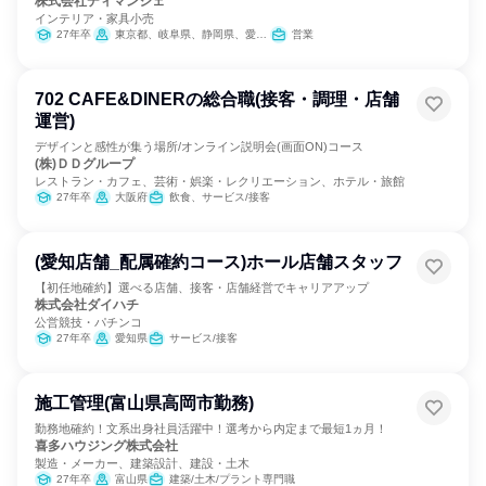
株式会社ディマンシェ
インテリア・家具小売
27年卒
東京都、岐阜県、静岡県、愛知県、三重県、大阪府
営業
702 CAFE&DINERの総合職(接客・調理・店舗
運営)
デザインと感性が集う場所/オンライン説明会(画面ON)コース
(株)ＤＤグループ
レストラン・カフェ、芸術・娯楽・レクリエーション、ホテル・旅館
27年卒
大阪府
飲食、サービス/接客
(愛知店舗_配属確約コース)ホール店舗スタッフ
【初任地確約】選べる店舗、接客・店舗経営でキャリアアップ
株式会社ダイハチ
公営競技・パチンコ
27年卒
愛知県
サービス/接客
施工管理(富山県高岡市勤務)
勤務地確約！文系出身社員活躍中！選考から内定まで最短1ヵ月！
喜多ハウジング株式会社
製造・メーカー、建築設計、建設・土木
27年卒
富山県
建築/土木/プラント専門職