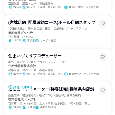
建築設計、建設・土木、不動産仲介
27年卒
埼玉県、千葉県、東京都、神奈川県
建築/土木/プラント専門職
(宮城店舗_配属確約コース)ホール店舗スタッフ
【初任地確約】選べる店舗、接客・店舗経営でキャリアアップ
株式会社ダイハチ
公営競技・パチンコ
27年卒
宮城県
サービス/接客
住まいづくりプロデューサー
家づくりの中心、住まいづくりプロデューサー
住宅情報館株式会社
建築設計、建設・土木、不動産仲介
27年卒
埼玉県、千葉県、東京都、神奈川県
建築/土木/プラント専門職
締切：8月31日
店舗コーディネーター(接客販売)|長崎県内店舗
面接確約・書類選考無⭐月給25.3万〜通勤30分圏内を確約！
株式会社武田メガネ
百貨店・アパレル小売、文具・事務用品小売、小売・卸売・商社
27年卒
長崎県
小売販売/流通