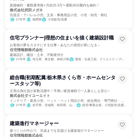
面接確約・書類選考無⭐月給25.3万〜通勤30分圏内を確約！
株式会社武田メガネ
百貨店・アパレル小売、文具・事務用品小売、小売・卸売・商社
27年卒
福岡県
小売販売/流通
住宅プランナー|理想の住まいを描く建築設計職
お客様の夢をカタチにする仕事～あなたの発想が家になる～
住宅情報館株式会社
建築設計、建設・土木、不動産仲介
27年卒
埼玉県、東京都、神奈川県
製造・生産工程、クリエイティブ/デザイン職
総合職(初期配属:栃木県さくら市・ホームセンタ
ースタッフ等)
文系出身社員が多数活躍中！手厚い家賃補助で一人暮らしも安心✨
株式会社ダイユーエイト
インテリア・家具小売、ペット・ペット用品小売、総合商社・専門商社・卸
売
27年卒
岩手県、宮城県、秋田県、山形県、福島県、茨城県、栃木県、新潟県
経営/事業企画、小売販売/流通、SCM/生産管理/購買/物流
建築進行マネージャー
家づくりの中心で、完成までを見届ける建築進行マネージャー
住宅情報館株式会社