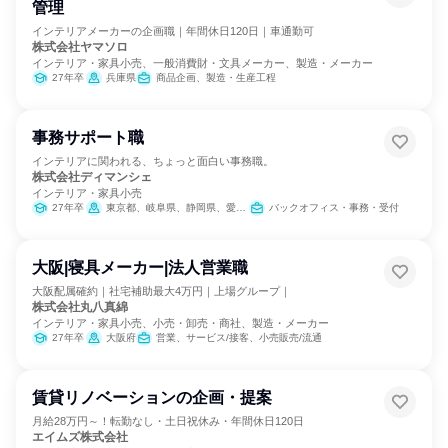
管理
インテリアメーカーの企画職｜年間休日120日｜車通勤可
株式会社ヤマソロ
インテリア・家具小売、一般消費財・文具メーカー、製造・メーカー
27年卒
兵庫県
商品企画、製造・生産工程
事務サポート職
インテリアに関われる、ちょっと面白い事務職。
株式会社ディマンシェ
インテリア・家具小売
27年卒
東京都、岐阜県、静岡県、愛知県、三重県、大阪府
バックオフィス・事務・受付
大阪|寝具メーカー|法人営業職
大阪配属確約｜社宅補助最大4万円｜上場グループ｜
株式会社丸八真綿
インテリア・家具小売、小売・卸売・商社、製造・メーカー
27年卒
大阪府
営業、サービス/接客、小売販売/流通
賃貸リノベーションの企画・提案
月給28万円～！転勤なし・土日祝休み・年間休日120日
エイムズ株式会社