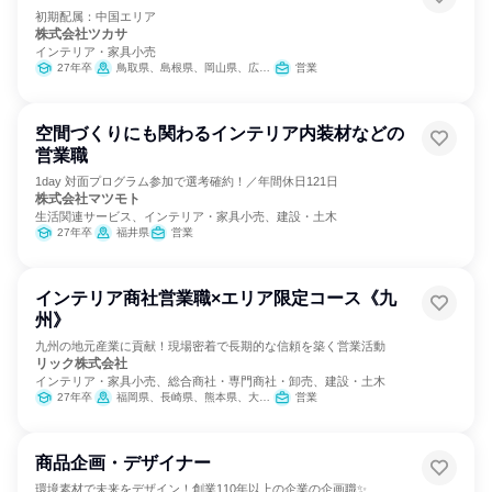
初期配属：中国エリア
株式会社ツカサ
インテリア・家具小売
27年卒
鳥取県、島根県、岡山県、広島県
営業
空間づくりにも関わるインテリア内装材などの
営業職
1day 対面プログラム参加で選考確約！／年間休日121日
株式会社マツモト
生活関連サービス、インテリア・家具小売、建設・土木
27年卒
福井県
営業
インテリア商社営業職×エリア限定コース《九
州》
九州の地元産業に貢献！現場密着で長期的な信頼を築く営業活動
リック株式会社
インテリア・家具小売、総合商社・専門商社・卸売、建設・土木
27年卒
福岡県、長崎県、熊本県、大分県、宮崎県、鹿児島県
営業
商品企画・デザイナー
環境素材で未来をデザイン！創業110年以上の企業の企画職✨