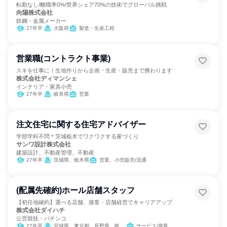
転勤なし/離職率0%/世界シェア70%の技術でグローバル挑戦
向陽株式会社
鉄鋼・金属メーカー
27年卒
大阪府
製造・生産工程
営業職(コントラクト事業)
スキを仕事に！生地作りから企画・生産・販売まで携わります
株式会社ディマンシェ
インテリア・家具小売
27年卒
岐阜県
営業
注文住宅に関する住宅アドバイザー
学部学科不問＊茨城栃木でワクワクする家づくり
サンワ設計株式会社
建築設計、不動産管理、不動産
27年卒
茨城県、栃木県
営業、小売販売/流通
(配属先確約)ホール店舗スタッフ
【初任地確約】選べる店舗、接客・店舗経営でキャリアアップ
株式会社ダイハチ
公営競技・パチンコ
27年卒
宮城県、東京都、長野県、岐阜県、静岡県、愛知県、大阪府
サービス/接客