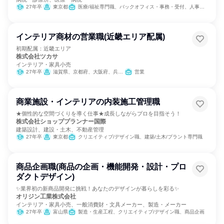
27年卒
東京都
医療/福祉専門職、バックオフィス・事務・受付、人事、総務、広報/IR、マーケティング・広告・宣伝
インテリア商材の営業職(近畿エリア配属)
初期配属：近畿エリア
株式会社ツカサ
インテリア・家具小売
27年卒
滋賀県、京都府、大阪府、兵庫県、奈良県
営業
商業施設・インテリアの内装施工管理職
★個性的な空間づくりを導く仕事★成長しながらプロを目指そう！
株式会社ショッププランナー国際
建築設計、建設・土木、不動産管理
27年卒
東京都
クリエイティブ/デザイン職、建築/土木/プラント専門職
商品企画職(商品の企画・機能開発・設計・プロ
ダクトデザイン)
✨業界初の新商品開発に挑戦！あなたのデザインが暮らしを彩る✨
オリジン工業株式会社
インテリア・家具小売、一般消費財・文具メーカー、製造・メーカー
27年卒
富山県
製造・生産工程、クリエイティブ/デザイン職、商品企画