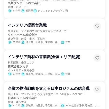
九州ダンボール株式会社
木材・紙メーカー
27年卒
福岡県
クリエイティブ/デザイン職
インテリア提案営業職
飯田グループ／前のめりに失敗できる住宅メーカー
タクトホーム株式会社
建築設計、建設・土木、不動産
27年卒
埼玉県、千葉県、東京都、神奈川県、愛知県、大阪府、沖縄県
営業
インテリア商材の営業職(全国エリア配属)
初期配属：全国エリア
株式会社ツカサ
インテリア・家具小売
27年卒
岐阜県、愛知県、三重県、滋賀県、京都府、大阪府、兵庫県、奈良県、鳥取県、島根県、岡山県、広島県、福岡県、長崎県、熊本県、宮崎県、鹿児島県
営業
企業の物流戦略を支える日本ロジテムの総合職
東証上場・アジアへ広がる安定基盤で「モノの流れ」のプロに！
日本ロジテム株式会社
物流・運行管理
27年卒
茨城県、埼玉県、千葉県、東京都、神奈川県、静岡県、愛知県、大阪府
SCM/生産管理/購買/物流、人事、総務、経営/事業企画