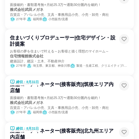
面接確約・書類選考無⭐月給25.3万〜通勤30分圏内を確約！
株式会社武田メガネ
百貨店・アパレル小売、文具・事務用品小売、小売・卸売・商社
27年卒
福岡県
小売販売/流通
住まいづくりプロデューサー|住宅デザイン・設
計提案
お客様の夢を住まいで叶える～お客様と描く理想のマイホーム～
住宅情報館株式会社
建築設計、建設・土木、不動産仲介
27年卒
埼玉県、東京都、神奈川県
製造・生産工程、クリエイティブ/デザイン職
締切：8月31日
店舗コーディネーター(接客販売)|筑後エリア内
店舗
面接確約・書類選考無⭐月給25.3万〜通勤30分圏内を確約！
株式会社武田メガネ
百貨店・アパレル小売、文具・事務用品小売、小売・卸売・商社
27年卒
福岡県
小売販売/流通
締切：8月31日
店舗コーディネーター(接客販売)|北九州エリア
内店舗