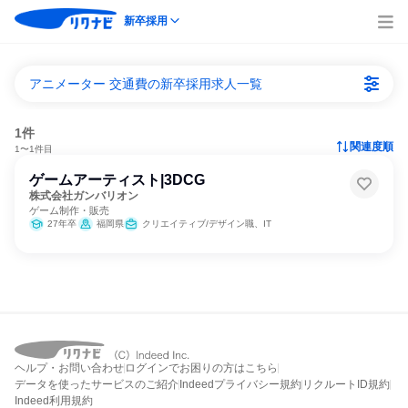
新卒採用
アニメーター 交通費の新卒採用求人一覧
1件
関連度順
1〜1件目
ゲームアーティスト|3DCG
株式会社ガンバリオン
ゲーム制作・販売
27年卒
福岡県
クリエイティブ/デザイン職、IT
ヘルプ・お問い合わせ
ログインでお困りの方はこちら
データを使ったサービスのご紹介
Indeedプライバシー規約
リクルートID規約
Indeed利用規約