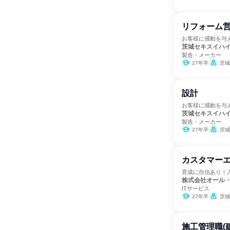
リフォーム
お客様に感動を与
茨城セキスイハ
製造・メーカー
27年卒
茨城
設計
お客様に感動を与
茨城セキスイハ
製造・メーカー
27年卒
茨城
カスタマー
育成に自信あり！
株式会社オール
ITサービス
27年卒
茨城
施工管理職(