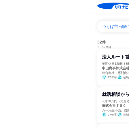
つくば市 保険
32件
1〜32件目
法人ルート営
年間休日120日
中山商事株式会
総合商社・専門商
27年卒
福島
就活相談から
⭐月30万円～完全
株式会社ＴＳＣ
カー用品小売、自
27年卒
茨城