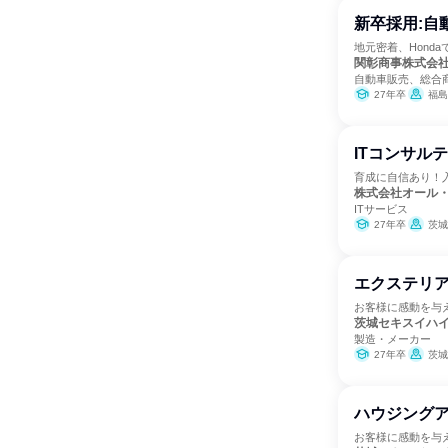
新卒採用:自動
地元密着、Honda
関彰商事株式会
自動車販売、総合
27年卒
福島
ITコンサル
育成に自信あり！
株式会社オール
ITサービス
27年卒
茨城
エクステリ
お客様に感動を与
茨城セキスイハ
製造・メーカー
27年卒
茨城
ハウジング
お客様に感動を与