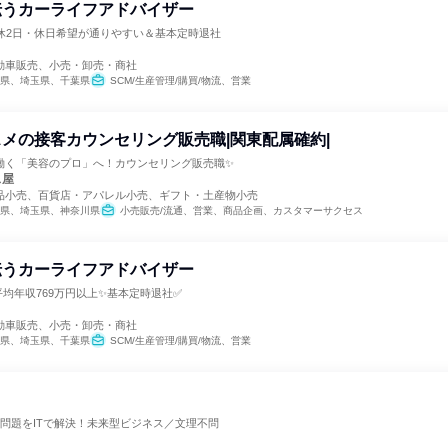
伝うカーライフアドバイザー
週休2日・休日希望が通りやすい＆基本定時退社
動車販売、小売・卸売・商社
県、埼玉県、千葉県
SCM/生産管理/購買/物流、営業
メの接客カウンセリング販売職|関東配属確約|
働く「美容のプロ」へ！カウンセリング販売職✨
ス屋
品小売、百貨店・アパレル小売、ギフト・土産物小売
県、埼玉県、神奈川県
小売販売/流通、営業、商品企画、カスタマーサクセス
伝うカーライフアドバイザー
平均年収769万円以上✨基本定時退社✅
動車販売、小売・卸売・商社
県、埼玉県、千葉県
SCM/生産管理/購買/物流、営業
問題をITで解決！未来型ビジネス／文理不問