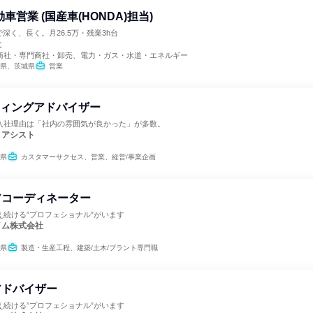
車営業 (国産車(HONDA)担当)
で深く、長く。月26.5万・残業3h台
社
商社・専門商社・卸売、電力・ガス・水道・エネルギー
県、茨城県
営業
ティングアドバイザー
入社理由は「社内の雰囲気が良かった」が多数。
・アシスト
県
カスタマーサクセス、営業、経営/事業企画
アコーディネーター
え続ける”プロフェショナル”がいます
イム株式会社
県
製造・生産工程、建築/土木/プラント専門職
アドバイザー
え続ける”プロフェショナル”がいます