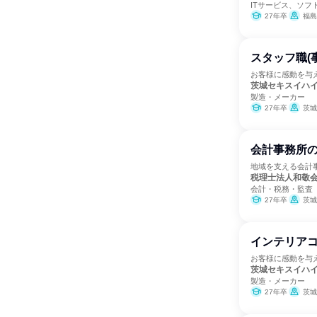
ITサービス、ソフ
27年卒
福島
スタッフ職(
お客様に感動を与
茨城セキスイハ
製造・メーカー
27年卒
茨城
会計事務所
地域を支える会計
税理士法人和敬
会計・税務・監査
27年卒
茨城
インテリア
お客様に感動を与
茨城セキスイハ
製造・メーカー
27年卒
茨城