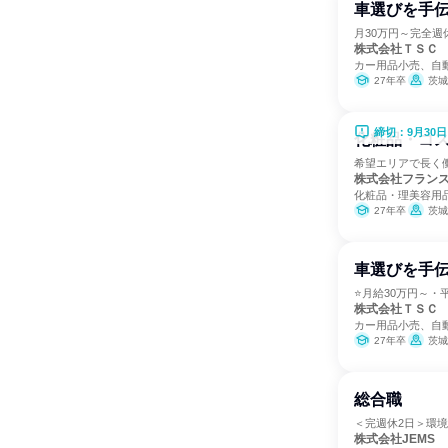
車選びを手
月30万円～完全
株式会社ＴＳＣ
カー用品小売、自
27年卒
茨城
締切：9月30日
化粧品・コス
希望エリアで長く
株式会社フラン
化粧品・理美容用
27年卒
茨城
車選びを手
⭐月給30万円～・
株式会社ＴＳＣ
カー用品小売、自
27年卒
茨城
総合職
＜完週休2日＞環境
株式会社JEMS