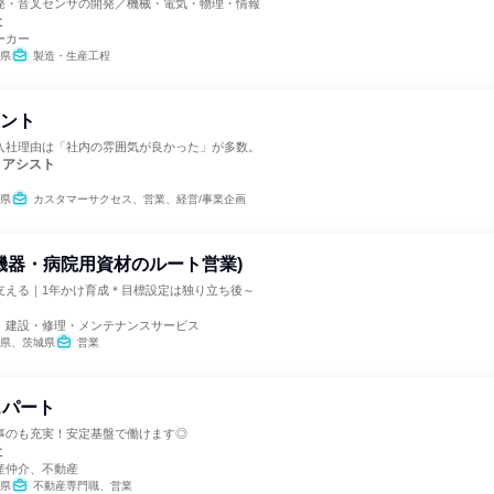
発・音叉センサの開発／機械・電気・物理・情報
社
ーカー
県
製造・生産工程
タント
入社理由は「社内の雰囲気が良かった」が多数。
・アシスト
県
カスタマーサクセス、営業、経営/事業企画
機器・病院用資材のルート営業)
支える｜1年かけ育成＊目標設定は独り立ち後～
、建設・修理・メンテナンスサービス
県、茨城県
営業
スパート
事のも充実！安定基盤で働けます◎
社
産仲介、不動産
県
不動産専門職、営業