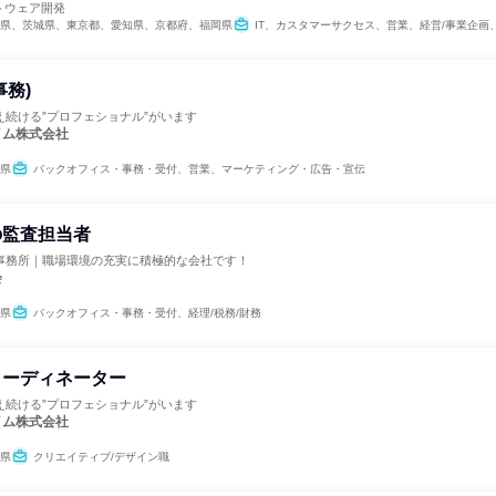
トウェア開発
県、茨城県、東京都、愛知県、京都府、福岡県
IT、カスタマーサクセス、営業、経営/事業企画、バックオフィス・事務・受付、経理/税務/財務、人事、総務、広報/IR、マーケティ
事務)
え続ける”プロフェショナル”がいます
イム株式会社
県
バックオフィス・事務・受付、営業、マーケティング・広告・宣伝
の監査担当者
事務所｜職場環境の充実に積極的な会社です！
会
県
バックオフィス・事務・受付、経理/税務/財務
コーディネーター
え続ける”プロフェショナル”がいます
イム株式会社
県
クリエイティブ/デザイン職