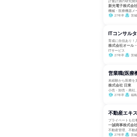
計量計測の研究開
新光電子株式会
機械・医療機器メ
27年卒
茨城
ITコンサル
育成に自信あり！
株式会社オール
ITサービス
27年卒
茨城
営業職(医療
未経験から医療を
株式会社 日東
小売・卸売・商社
27年卒
福島
不動産エキ
プライベートも仕
一誠商事株式会
不動産管理、不動
27年卒
茨城