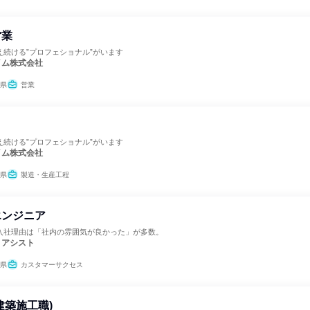
営業
え続ける”プロフェショナル”がいます
イム株式会社
県
営業
え続ける”プロフェショナル”がいます
イム株式会社
県
製造・生産工程
エンジニア
入社理由は「社内の雰囲気が良かった」が多数。
・アシスト
県
カスタマーサクセス
建築施工職)