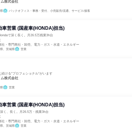
イム株式会社
県
バックオフィス・事務・受付、小売販売/流通、サービス/接客
車営業 (国産車(HONDA)担当)
ndaで深く長く。月26.5万残業3h台
社
商社・専門商社・卸売、電力・ガス・水道・エネルギー
県、茨城県
営業
え続ける”プロフェショナル”がいます
イム株式会社
県
営業
車営業 (国産車(HONDA)担当)
で深く、長く。月26.5万・残業3h台
社
商社・専門商社・卸売、電力・ガス・水道・エネルギー
県、茨城県
営業