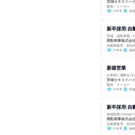
茨城セキスイハ
製造・メーカー
27年卒
茨城
新卒採用:自動
茨城・福島密着／Ho
関彰商事株式会
自動車販売、総合
27年卒
福島
新築営業
お客様に感動を与
茨城セキスイハ
製造・メーカー
27年卒
茨城
新卒採用:自動
地域密着│Honda
関彰商事株式会
自動車販売、総合
27年卒
福島