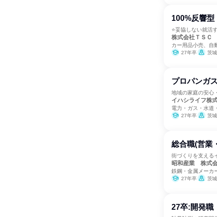
100%反響
⭐妥協しない就活す
株式会社ＴＳＣ
カー用品小売、自
27年卒
茨城
プロパンガ
地域の家庭の安心
イハシライフ株
電力・ガス・水道
27年卒
茨城
総合職(営業
街づくりを支える
昭和産業 株式
鉄鋼・金属メーカ
27年卒
茨城
27卒:開発