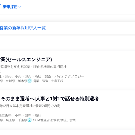
新卒採用
 営業の新卒採用求人一覧
業(セールスエンジニア)
！研究開発を支える試薬・理化学機器の専門商社
社
社・卸売、小売・卸売・商社、製薬・バイオテクノロジー
県、茨城県、栃木県
営業、製造・生産工程
そのまま選考へ|人事と1対1で話せる特別選考
週休2日＆基本定時退社✅最短2週間で内定
動車販売、小売・卸売・商社
県、埼玉県、千葉県
SCM/生産管理/購買/物流、営業