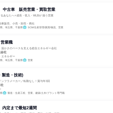
型 中古車 販売営業・買取営業
るあなたへ⭐成長・収入・WLBが 揃う営業
動車販売、小売・卸売・商社
県、埼玉県、千葉県
SCM/生産管理/購買/物流、営業
ス営業職
・温かさのベースを支える総合エネルギー会社
式会社
・エネルギー
県、埼玉県、千葉県
営業
・製造・技術)
インフラメーカー／転勤なし！賞与年3回
会社
ー
県
製造・生産工程、営業、建築/土木/プラント専門職
職 内定まで最短2週間