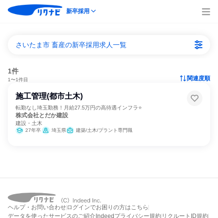
新卒採用
さいたま市 畜産の新卒採用求人一覧
1件
関連度順
1〜1件目
施工管理(都市土木)
転勤なし埼玉勤務！月給27.5万円の高待遇インフラ⭐
株式会社とだか建設
建設・土木
27年卒
埼玉県
建築/土木/プラント専門職
ヘルプ・お問い合わせ
ログインでお困りの方はこちら
データを使ったサービスのご紹介
Indeedプライバシー規約
リクルートID規約