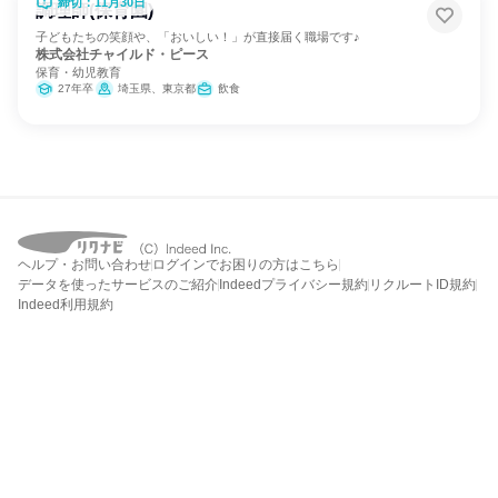
締切：11月30日
調理師(保育園)
子どもたちの笑顔や、「おいしい！」が直接届く職場です♪
株式会社チャイルド・ピース
保育・幼児教育
27年卒
埼玉県、東京都
飲食
ヘルプ・お問い合わせ
ログインでお困りの方はこちら
データを使ったサービスのご紹介
Indeedプライバシー規約
リクルートID規約
Indeed利用規約