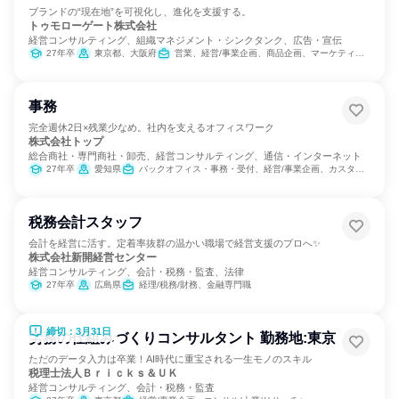
ブランドの“現在地”を可視化し、進化を支援する。
トゥモローゲート株式会社
経営コンサルティング、組織マネジメント・シンクタンク、広告・宣伝
27年卒
東京都、大阪府
営業、経営/事業企画、商品企画、マーケティング・広告・宣伝
事務
完全週休2日×残業少なめ。社内を支えるオフィスワーク
株式会社トップ
総合商社・専門商社・卸売、経営コンサルティング、通信・インターネット
27年卒
愛知県
バックオフィス・事務・受付、経営/事業企画、カスタマーサポート/コールセンター
税務会計スタッフ
会計を経営に活す。定着率抜群の温かい職場で経営支援のプロへ✨
株式会社新開経営センター
経営コンサルティング、会計・税務・監査、法律
27年卒
広島県
経理/税務/財務、金融専門職
締切：3月31日
労務の仕組みづくりコンサルタント 勤務地:東京
ただのデータ入力は卒業！AI時代に重宝される一生モノのスキル
税理士法人Ｂｒｉｃｋｓ＆ＵＫ
経営コンサルティング、会計・税務・監査