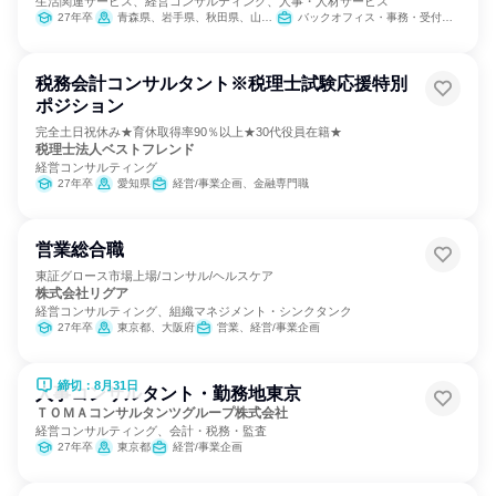
生活関連サービス、経営コンサルティング、人事・人材サービス
27年卒
青森県、岩手県、秋田県、山形県、東京都、新潟県、富山県
バックオフィス・事務・受付、営業、人事、経理/税務/財務、総務、法務/知財、IT、広報/IR、組織運営管理・公務員・事務系職種、カスタマーサポート/コールセンター
税務会計コンサルタント※税理士試験応援特別
ポジション
完全土日祝休み★育休取得率90％以上★30代役員在籍★
税理士法人ベストフレンド
経営コンサルティング
27年卒
愛知県
経営/事業企画、金融専門職
営業総合職
東証グロース市場上場/コンサル/ヘルスケア
株式会社リグア
経営コンサルティング、組織マネジメント・シンクタンク
27年卒
東京都、大阪府
営業、経営/事業企画
締切：8月31日
人事コンサルタント・勤務地東京
ＴＯＭＡコンサルタンツグループ株式会社
経営コンサルティング、会計・税務・監査
27年卒
東京都
経営/事業企画