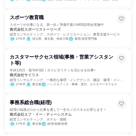
スポーツ教育職
スポーツが仕事になる、第一歩／準備不要のWEB説明会実施中
株式会社スポーツストーリーズ
経営コンサルティング、スポーツ・レクリエーション、教育支援サービス
27年卒
埼玉県、東京都、神奈川県
教育/保育専門職
カスタマーサクセス領域(事務・営業アシスタン
ト等)
年休125日・賞与年3回！ホスピタリティを活かせる仕事✨
株式会社サイリス
経営コンサルティング、一般的な修理・メンテナンス、建設・修理・メンテ
ナンスサービス
27年卒
東京都
バックオフィス・事務・受付、カスタマーサクセス
事務系総合職(経理)
経理の知識ゼロから仕事を通して一生モノのスキルが育ちます！
株式会社エフ・イー・ティーシステム
経営コンサルティング、ホテル・旅館
27年卒
東京都
経理/税務/財務