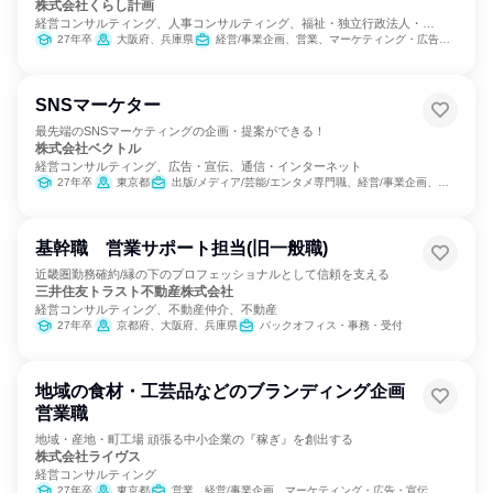
株式会社くらし計画
経営コンサルティング、人事コンサルティング、福祉・独立行政法人・
NGO・NPO
27年卒
大阪府、兵庫県
経営/事業企画、営業、マーケティング・広告・宣伝
SNSマーケター
最先端のSNSマーケティングの企画・提案ができる！
株式会社ベクトル
経営コンサルティング、広告・宣伝、通信・インターネット
27年卒
東京都
出版/メディア/芸能/エンタメ専門職、経営/事業企画、マーケティング・広告・宣伝
基幹職 営業サポート担当(旧一般職)
近畿圏勤務確約/縁の下のプロフェッショナルとして信頼を支える
三井住友トラスト不動産株式会社
経営コンサルティング、不動産仲介、不動産
27年卒
京都府、大阪府、兵庫県
バックオフィス・事務・受付
地域の食材・工芸品などのブランディング企画
営業職
地域・産地・町工場 頑張る中小企業の『稼ぎ』を創出する
株式会社ライヴス
経営コンサルティング
27年卒
東京都
営業、経営/事業企画、マーケティング・広告・宣伝