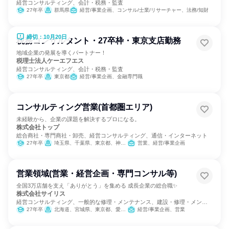
経営コンサルティング、会計・税務・監査
27年卒
群馬県
経営/事業企画、コンサル/士業/リサーチャー、法務/知財
締切：10月20日
税務コンサルタント・27卒枠・東京支店勤務
地域企業の発展を導くパートナー！
税理士法人ケーエフエス
経営コンサルティング、会計・税務・監査
27年卒
東京都
経営/事業企画、金融専門職
コンサルティング営業(首都圏エリア)
未経験から、企業の課題を解決するプロになる。
株式会社トップ
総合商社・専門商社・卸売、経営コンサルティング、通信・インターネット
27年卒
埼玉県、千葉県、東京都、神奈川県
営業、経営/事業企画
営業領域(営業・経営企画・専門コンサル等)
全国3万店舗を支え「ありがとう」を集める 成長企業の総合職✨
株式会社サイリス
経営コンサルティング、一般的な修理・メンテナンス、建設・修理・メンテ
ナンスサービス
27年卒
北海道、宮城県、東京都、愛知県、大阪府、広島県、福岡県、沖縄県
経営/事業企画、営業