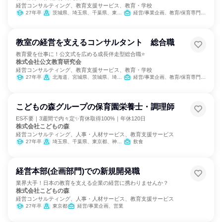
経営コンサルティング、教育支援サービス、教育・学校
27年卒
茨城県、埼玉県、千葉県、東京都、神奈川県、滋賀県、京都府、大阪府、兵庫県、奈良県
経営/事業企画、教育/保育専門職、営業
教室の経営を支えるコンサルタント 総合職
教育愛を仕事に！公文式を広める成長伴走型総合職⭐
株式会社公文教育研究会
経営コンサルティング、教育支援サービス、教育・学校
27年卒
北海道、宮城県、茨城県、埼玉県、千葉県、東京都、神奈川県、愛知県、滋賀県、京都府、大阪府、兵庫県、奈良県、岡山県、福岡県
経営/事業企画、教育/保育専門職、営業
こどもの森グループの保育園栄養士・調理師
ES不要｜3週間で内々定✨育休取得100%｜年休120日
株式会社こどもの森
経営コンサルティング、人事・人材サービス、教育支援サービス
27年卒
埼玉県、千葉県、東京都、神奈川県
飲食
経営本部(企画部門)での新規開発職
業界大手！日本の教育を支える企業の経営に携わりませんか？
株式会社こどもの森
経営コンサルティング、人事・人材サービス、教育支援サービス
27年卒
東京都
経営/事業企画、営業