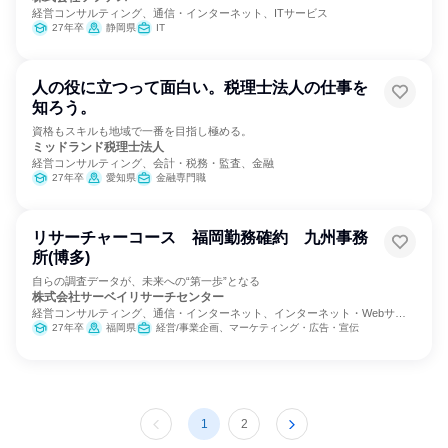
経営コンサルティング、通信・インターネット、ITサービス
27年卒
静岡県
IT
人の役に立つって面白い。税理士法人の仕事を
知ろう。
資格もスキルも地域で一番を目指し極める。
ミッドランド税理士法人
経営コンサルティング、会計・税務・監査、金融
27年卒
愛知県
金融専門職
リサーチャーコース 福岡勤務確約 九州事務
所(博多)
自らの調査データが、未来への“第一歩”となる
株式会社サーベイリサーチセンター
経営コンサルティング、通信・インターネット、インターネット・Webサー
ビス
27年卒
福岡県
経営/事業企画、マーケティング・広告・宣伝
1
2