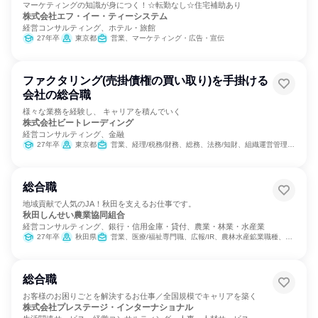
マーケティングの知識が身につく！☆転勤なし☆住宅補助あり
株式会社エフ・イー・ティーシステム
経営コンサルティング、ホテル・旅館
27年卒
東京都
営業、マーケティング・広告・宣伝
ファクタリング(売掛債権の買い取り)を手掛ける
会社の総合職
様々な業務を経験し、 キャリアを積んでいく
株式会社ビートレーディング
経営コンサルティング、金融
27年卒
東京都
営業、経理/税務/財務、総務、法務/知財、組織運営管理・公務員・事務系職種、マーケティング・広告・宣伝、カスタマーサポート/コールセンター
総合職
地域貢献で人気のJA！秋田を支えるお仕事です。
秋田しんせい農業協同組合
経営コンサルティング、銀行・信用金庫・貸付、農業・林業・水産業
27年卒
秋田県
営業、医療/福祉専門職、広報/IR、農林水産鉱業職種、組織運営管理・公務員・事務系職種
総合職
お客様のお困りごとを解決するお仕事／全国規模でキャリアを築く
株式会社プレステージ・インターナショナル