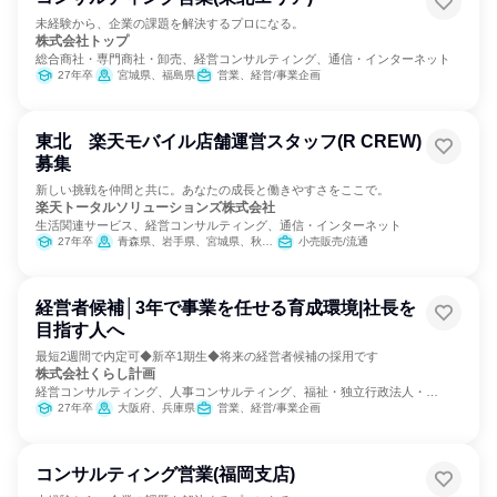
未経験から、企業の課題を解決するプロになる。
株式会社トップ
総合商社・専門商社・卸売、経営コンサルティング、通信・インターネット
27年卒
宮城県、福島県
営業、経営/事業企画
東北 楽天モバイル店舗運営スタッフ(R CREW)
募集
新しい挑戦を仲間と共に。あなたの成長と働きやすさをここで。
楽天トータルソリューションズ株式会社
生活関連サービス、経営コンサルティング、通信・インターネット
27年卒
青森県、岩手県、宮城県、秋田県、山形県、福島県
小売販売/流通
経営者候補│3年で事業を任せる育成環境|社長を
目指す人へ
最短2週間で内定可◆新卒1期生◆将来の経営者候補の採用です
株式会社くらし計画
経営コンサルティング、人事コンサルティング、福祉・独立行政法人・
NGO・NPO
27年卒
大阪府、兵庫県
営業、経営/事業企画
コンサルティング営業(福岡支店)