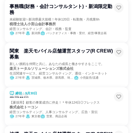
事務職(財務・会計コンサルタント)・新潟限定勤
務
未経験歓迎✨新潟県最大規模！年休120日・転勤無・月残業6h
税理士法人小宮山会計事務所
経営コンサルティング、会計・税務・監査
27年卒
新潟県
バックオフィス・事務・受付、経営/事業企画
関東 楽天モバイル店舗運営スタッフ(R CREW)
募集
新しい挑戦を仲間と共に。あなたの成長と働きやすさをここで。
楽天トータルソリューションズ株式会社
生活関連サービス、経営コンサルティング、通信・インターネット
27年卒
茨城県、栃木県、群馬県、埼玉県、千葉県、東京都、神奈川県
小売販売/流通
締切：9月30日
企画営業
【夏採用】顧客の事業成功に伴走！＊年休124日◎フレックス
株式会社トーコン
経営コンサルティング、人事コンサルティング、広告・宣伝
27年卒
東京都
営業、商品企画