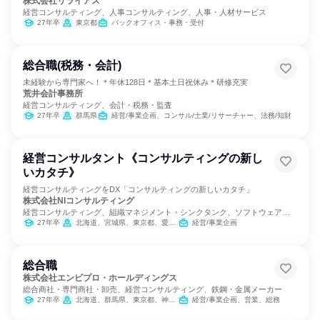
株式会社リライアス
経営コンサルティング、人事コンサルティング、人事・人材サービス
27年卒
東京都
バックオフィス・事務・受付
総合職(税務・会計)
未経験から専門家へ！＊年休128日＊基本土日祝休み＊研修充実
荒井会計事務所
経営コンサルティング、会計・税務・監査
27年卒
群馬県
経営/事業企画、コンサル/士業/リサーチャー、法務/知財
経営コンサルタント《コンサルティングの新し
いカタチ》
経営コンサルティングをDX「コンサルティングの新しいカタチ」
株式会社NIコンサルティング
経営コンサルティング、組織マネジメント・シンクタンク、ソフトウェア開
発
27年卒
北海道、宮城県、東京都、愛知県、大阪府、広島県、福岡県
経営/事業企画
総合職
株式会社エンビプロ・ホールディングス
総合商社・専門商社・卸売、経営コンサルティング、鉄鋼・金属メーカー
27年卒
北海道、群馬県、東京都、神奈川県、長野県、静岡県
経営/事業企画、営業、総務