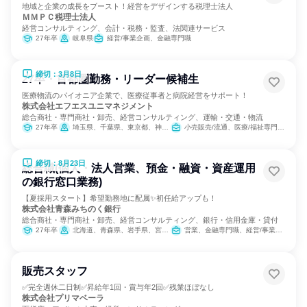
地域と企業の成長をブースト！経営をデザインする税理士法人
ＭＭＰＣ税理士法人
経営コンサルティング、会計・税務・監査、法関連サービス
27年卒
岐阜県
経営/事業企画、金融専門職
締切：3月8日
27卒・首都圏勤務・リーダー候補生
医療物流のパイオニア企業で、医療従事者と病院経営をサポート！
株式会社エフエスユニマネジメント
総合商社・専門商社・卸売、経営コンサルティング、運輸・交通・物流
27年卒
埼玉県、千葉県、東京都、神奈川県
小売販売/流通、医療/福祉専門職、交通/運輸、SCM/生産管理/購買/物流
締切：8月23日
総合職(個人・法人営業、預金・融資・資産運用
の銀行窓口業務)
【夏採用スタート】希望勤務地に配属✨初任給アップも！
株式会社青森みちのく銀行
総合商社・専門商社・卸売、経営コンサルティング、銀行・信用金庫・貸付
27年卒
北海道、青森県、岩手県、宮城県、秋田県
営業、金融専門職、経営/事業企画
販売スタッフ
✅完全週休二日制✅昇給年1回・賞与年2回✅残業ほぼなし
株式会社プリマベーラ