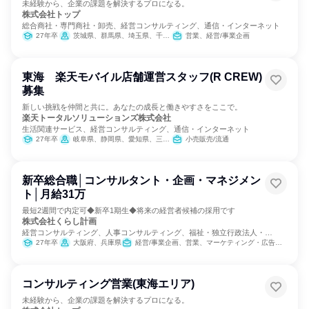
未経験から、企業の課題を解決するプロになる。
株式会社トップ
総合商社・専門商社・卸売、経営コンサルティング、通信・インターネット
27年卒
茨城県、群馬県、埼玉県、千葉県、東京都、神奈川県、長野県
営業、経営/事業企画
東海 楽天モバイル店舗運営スタッフ(R CREW)
募集
新しい挑戦を仲間と共に。あなたの成長と働きやすさをここで。
楽天トータルソリューションズ株式会社
生活関連サービス、経営コンサルティング、通信・インターネット
27年卒
岐阜県、静岡県、愛知県、三重県
小売販売/流通
新卒総合職│コンサルタント・企画・マネジメン
ト│月給31万
最短2週間で内定可◆新卒1期生◆将来の経営者候補の採用です
株式会社くらし計画
経営コンサルティング、人事コンサルティング、福祉・独立行政法人・
NGO・NPO
27年卒
大阪府、兵庫県
経営/事業企画、営業、マーケティング・広告・宣伝
コンサルティング営業(東海エリア)
未経験から、企業の課題を解決するプロになる。