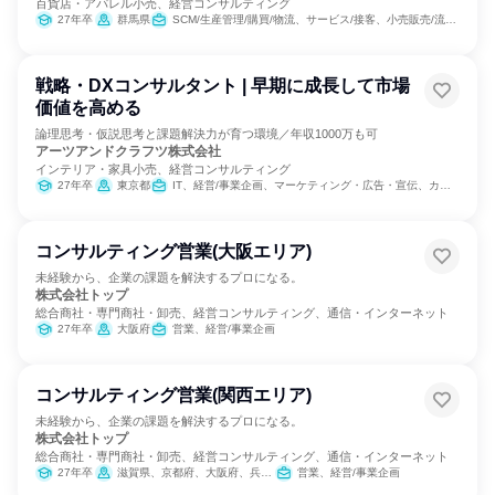
百貨店・アパレル小売、経営コンサルティング
27年卒
群馬県
SCM/生産管理/購買/物流、サービス/接客、小売販売/流通、経営/事業企画
戦略・DXコンサルタント | 早期に成長して市場
価値を高める
論理思考・仮説思考と課題解決力が育つ環境／年収1000万も可
アーツアンドクラフツ株式会社
インテリア・家具小売、経営コンサルティング
27年卒
東京都
IT、経営/事業企画、マーケティング・広告・宣伝、カスタマーサクセス
コンサルティング営業(大阪エリア)
未経験から、企業の課題を解決するプロになる。
株式会社トップ
総合商社・専門商社・卸売、経営コンサルティング、通信・インターネット
27年卒
大阪府
営業、経営/事業企画
コンサルティング営業(関西エリア)
未経験から、企業の課題を解決するプロになる。
株式会社トップ
総合商社・専門商社・卸売、経営コンサルティング、通信・インターネット
27年卒
滋賀県、京都府、大阪府、兵庫県
営業、経営/事業企画