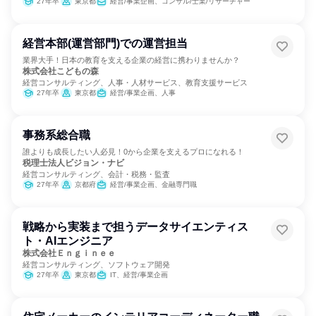
27年卒
東京都
経営/事業企画、コンサル/士業/リサーチャー
経営本部(運営部門)での運営担当
業界大手！日本の教育を支える企業の経営に携わりませんか？
株式会社こどもの森
経営コンサルティング、人事・人材サービス、教育支援サービス
27年卒
東京都
経営/事業企画、人事
事務系総合職
誰よりも成長したい人必見！0から企業を支えるプロになれる！
税理士法人ビジョン・ナビ
経営コンサルティング、会計・税務・監査
27年卒
京都府
経営/事業企画、金融専門職
戦略から実装まで担うデータサイエンティス
ト・AIエンジニア
株式会社Ｅｎｇｉｎｅｅ
経営コンサルティング、ソフトウェア開発
27年卒
東京都
IT、経営/事業企画