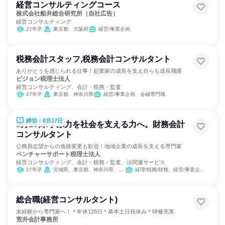
経営コンサルティングコース
株式会社船井総合研究所（自社広告）
経営コンサルティング
27年卒
東京都、大阪府
経営/事業企画
税務会計スタッフ,税務会計コンサルタント
ありがとうを感じられる仕事！起業家の成長を支え自らも成長飛躍
ビジョン税理士法人
経営コンサルティング、会計・税務・監査
27年卒
東京都、神奈川県
経営/事業企画、金融専門職
締切：8月17日
8月18日:学ぶ力を社会を支える力へ。財務会計
コンサルタント
公務員志望からの進路変更も歓迎！地域企業の成長を支える専門家
ベンチャーサポート税理士法人
経営コンサルティング、会計・税務・監査、法関連サービス
27年卒
宮城県、東京都、神奈川県、愛知県、大阪府、福岡県
経理/税務/財務、経営/事業企画、金融専門職
総合職(経営コンサルタント)
未経験から専門家へ！＊年休128日＊基本土日祝休み＊研修充実
荒井会計事務所