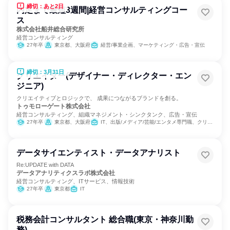
締切：あと2日
内定まで最短3週間|経営コンサルティングコー
ス
株式会社船井総合研究所
経営コンサルティング
27年卒
東京都、大阪府
経営/事業企画、マーケティング・広告・宣伝
締切：3月31日
クリエイター(デザイナー・ディレクター・エン
ジニア)
クリエイティブとロジックで、 成果につながるブランドを創る。
トゥモローゲート株式会社
経営コンサルティング、組織マネジメント・シンクタンク、広告・宣伝
27年卒
東京都、大阪府
IT、出版/メディア/芸能/エンタメ専門職、クリエイティブ/デザイン職、マーケティング・広告・宣伝、商品企画
データサイエンティスト・データアナリスト
Re:UPDATE with DATA
データアナリティクスラボ株式会社
経営コンサルティング、ITサービス、情報技術
27年卒
東京都
IT
税務会計コンサルタント 総合職(東京・神奈川勤
務)