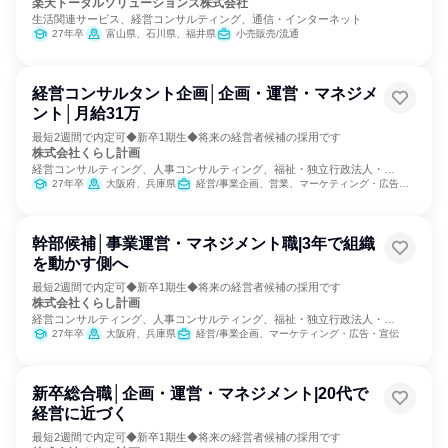
楽天トータルソリューションズ株式会社
生活関連サービス、経営コンサルティング、通信・インターネット
27年卒
富山県、石川県、福井県
小売販売/流通
経営コンサルタント企画│企画・運営・マネジメ
ント│月給31万
最短2週間で内定可◆新卒1期生◆将来の経営者候補の採用です
株式会社くらし計画
経営コンサルティング、人事コンサルティング、福祉・独立行政法人・
NGO・NPO
27年卒
大阪府、兵庫県
経営/事業企画、営業、マーケティング・広告・宣伝
幹部候補│事業運営・マネジメント職|3年で組織
を動かす側へ
最短2週間で内定可◆新卒1期生◆将来の経営者候補の採用です
株式会社くらし計画
経営コンサルティング、人事コンサルティング、福祉・独立行政法人・
NGO・NPO
27年卒
大阪府、兵庫県
経営/事業企画、マーケティング・広告・宣伝
新卒総合職│企画・運営・マネジメント|20代で
経営に近づく
最短2週間で内定可◆新卒1期生◆将来の経営者候補の採用です