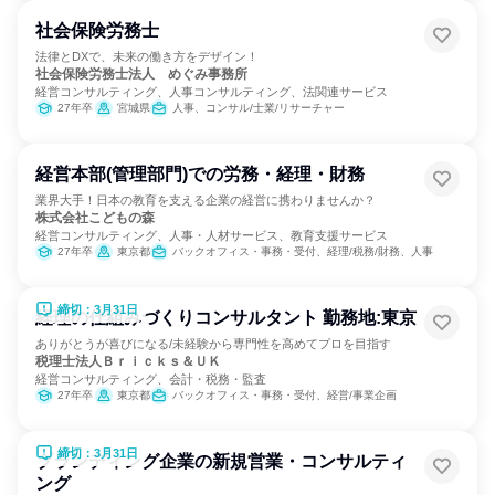
社会保険労務士
法律とDXで、未来の働き方をデザイン！
社会保険労務士法人 めぐみ事務所
経営コンサルティング、人事コンサルティング、法関連サービス
27年卒
宮城県
人事、コンサル/士業/リサーチャー
経営本部(管理部門)での労務・経理・財務
業界大手！日本の教育を支える企業の経営に携わりませんか？
株式会社こどもの森
経営コンサルティング、人事・人材サービス、教育支援サービス
27年卒
東京都
バックオフィス・事務・受付、経理/税務/財務、人事
締切：3月31日
経理の仕組みづくりコンサルタント 勤務地:東京
ありがとうが喜びになる/未経験から専門性を高めてプロを目指す
税理士法人Ｂｒｉｃｋｓ＆ＵＫ
経営コンサルティング、会計・税務・監査
27年卒
東京都
バックオフィス・事務・受付、経営/事業企画
締切：3月31日
ブランディング企業の新規営業・コンサルティ
ング