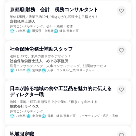
京都府|財務 会計 税務コンサルタント
年休125日／残業平均19H／働きながら税理士を目指そう！
京都税理士法人
経営コンサルティング、会計・税務・監査
27年卒
滋賀県、京都府
経営/事業企画
社会保険労務士補助スタッフ
法律とDXで、未来の働き方をデザイン！
社会保険労務士法人 めぐみ事務所
経営コンサルティング、人事コンサルティング、法関連サービス
27年卒
宮城県
人事、コンサル/士業/リサーチャー
日本が誇る地域の食や工芸品を魅力的に伝える
ディレクター職
地域・産地・町工場 頑張る中小企業の『稼ぎ』を創出する
株式会社ライヴス
経営コンサルティング
27年卒
東京都
営業、経営/事業企画、マーケティング・広告・宣伝
地域限定職