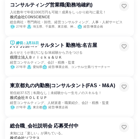
コンサルティング営業職(勤務地確約)
入社数年で年収1000万円も可能！成果をしっかり給与に還元！
株式会社CONSCIENCE
総合商社・専門商社・卸売、経営コンサルティング、人事・人材サービス
27年卒
埼玉県、千葉県、東京都、神奈川県、大阪府
経営/事業企画
締切：3月31日
人事労務コンサルタント 勤務地:名古屋
ありがとうが喜びになる/未経験から力をつける
税理士法人Ｂｒｉｃｋｓ＆ＵＫ
経営コンサルティング、会計・税務・監査
27年卒
愛知県
経営/事業企画、コンサル/士業/リサーチャー
東京都丸の内勤務|コンサルタント(FAS・M&A)
初任給37.5万｜転勤なし｜未経験から一生モノのスキルを！
株式会社ＲＯＬＥＵＰ
経営コンサルティング、人材派遣・職業紹介、会計・税務・監査
27年卒
東京都
経営/事業企画
総合職_会社説明会 応募受付中
未知には「楽しい」が満ちている。
株式会社ソフテス