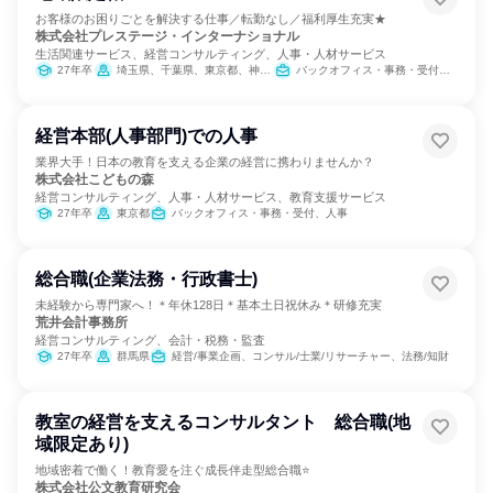
お客様のお困りごとを解決する仕事／転勤なし／福利厚生充実★
株式会社プレステージ・インターナショナル
生活関連サービス、経営コンサルティング、人事・人材サービス
27年卒
埼玉県、千葉県、東京都、神奈川県
バックオフィス・事務・受付、営業、人事、経理/税務/財務、総務、法務/知財、IT、広報/IR、組織運営管理・公務員・事務系職種、カスタマーサポート/コールセンター
経営本部(人事部門)での人事
業界大手！日本の教育を支える企業の経営に携わりませんか？
株式会社こどもの森
経営コンサルティング、人事・人材サービス、教育支援サービス
27年卒
東京都
バックオフィス・事務・受付、人事
総合職(企業法務・行政書士)
未経験から専門家へ！＊年休128日＊基本土日祝休み＊研修充実
荒井会計事務所
経営コンサルティング、会計・税務・監査
27年卒
群馬県
経営/事業企画、コンサル/士業/リサーチャー、法務/知財
教室の経営を支えるコンサルタント 総合職(地
域限定あり)
地域密着で働く！教育愛を注ぐ成長伴走型総合職⭐
株式会社公文教育研究会