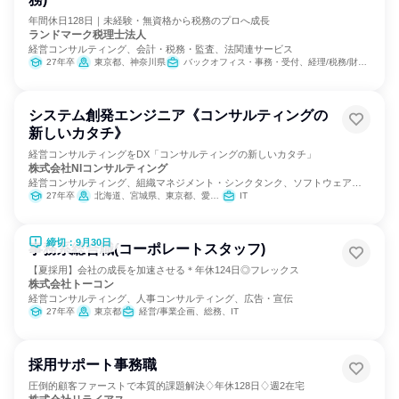
年間休日128日｜未経験・無資格から税務のプロへ成長
ランドマーク税理士法人
経営コンサルティング、会計・税務・監査、法関連サービス
27年卒
東京都、神奈川県
バックオフィス・事務・受付、経理/税務/財務、人事、総務、経営/事業企画、金融専門職
システム創発エンジニア《コンサルティングの
新しいカタチ》
経営コンサルティングをDX「コンサルティングの新しいカタチ」
株式会社NIコンサルティング
経営コンサルティング、組織マネジメント・シンクタンク、ソフトウェア開
発
27年卒
北海道、宮城県、東京都、愛知県、大阪府、広島県、福岡県
IT
締切：9月30日
事務系総合職(コーポレートスタッフ)
【夏採用】会社の成長を加速させる＊年休124日◎フレックス
株式会社トーコン
経営コンサルティング、人事コンサルティング、広告・宣伝
27年卒
東京都
経営/事業企画、総務、IT
採用サポート事務職
圧倒的顧客ファーストで本質的課題解決♢年休128日♢週2在宅