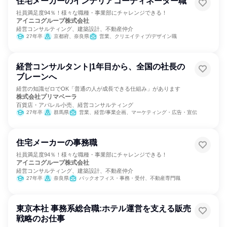
住宅メーカーのインテリアコーディネーター職
社員満足度94％！様々な職種・事業部にチャレンジできる！
アイニコグループ株式会社
経営コンサルティング、建築設計、不動産仲介
27年卒
京都府、奈良県
営業、クリエイティブ/デザイン職
経営コンサルタント|1年目から、全国の社長の
ブレーンへ
経営の知識ゼロでOK「普通の人が成長できる仕組み」があります
株式会社プリマベーラ
百貨店・アパレル小売、経営コンサルティング
27年卒
群馬県
営業、経営/事業企画、マーケティング・広告・宣伝
住宅メーカーの事務職
社員満足度94％！様々な職種・事業部にチャレンジできる！
アイニコグループ株式会社
経営コンサルティング、建築設計、不動産仲介
27年卒
奈良県
バックオフィス・事務・受付、不動産専門職
東京本社 事務系総合職:ホテル運営を支える販売
戦略のお仕事