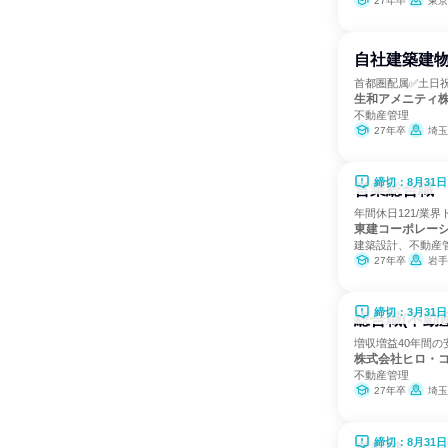
27年卒
東京
自社建築建物
首都圏配属✅土日祝
生和アメニティ
不動産管理
27年卒
埼玉
締切：8月31日
営業総合職 
年間休日121/業
東建コーポレー
建築設計、不動産
27年卒
岩手県、宮城県、山形県、
締切：3月31日
総合職(不動
増収増益40年間の
株式会社ヒロ・
不動産管理
27年卒
埼玉
締切：8月31日