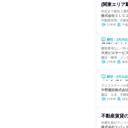
(関東エリア
内定まで最短２週
株式会社ＣＬＣ
不動産管理、不動
27年卒
千葉
締切：3月26日
警備スタッ
書類選考なし✅内
大光ビルサービ
建設・修理・メン
27年卒
東京
締切：8月31日
マンション
ライフステージが
中野建設株式会
建設・土木、不動
27年卒
埼玉
不動産賃貸の
先輩社員がマンツ
株式会社エバン