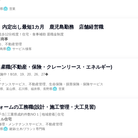
県
営業
木) 内定出し最短1カ月 鹿児島勤務 店舗経営職
歩12分程度！住宅・食事補助 退職金制度
田商事
コ、不動産管理
島県
サービス/接客
業職(不動産・保険・クレーンリース・エネルギー)
中！8/18、19、20、26、27◆
社
テナンスサービス、不動産管理、生命保険・損害保険・保険サービス
県、富山県、石川県、福井県、長野県
営業
ォームの工務職(設計・施工管理・大工見習)
当│三重県成約件数NO１│地域密着│住宅
ラル住宅
修理・メンテナンスサービス、不動産管理
県
建築/土木/プラント専門職