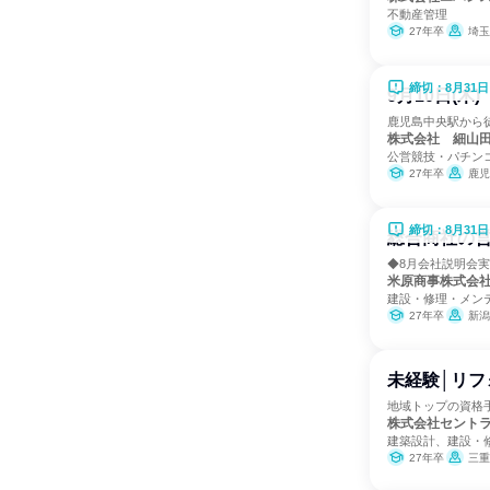
不動産管理
27年卒
埼玉
締切：8月31日
9月10日(
鹿児島中央駅から徒
株式会社 細山
公営競技・パチン
27年卒
鹿児
締切：8月31日
総合商社の営
◆8月会社説明会実施
米原商事株式会
建設・修理・メン
27年卒
新潟
未経験│リフ
地域トップの資格手
株式会社セント
建築設計、建設・
27年卒
三重