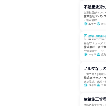
不動産賃貸
先輩社員がマンツ
株式会社エバン
不動産管理
27年卒
埼玉
締切：9月30日
店舗営業職|
福山/アミューズメ
株式会社一富士
生活関連サービス
27年卒
広島
ノルマなしの
三重で働く│地域ト
株式会社セント
建築設計、建設・
27年卒
三重
建築施工管
地域密着で街づく