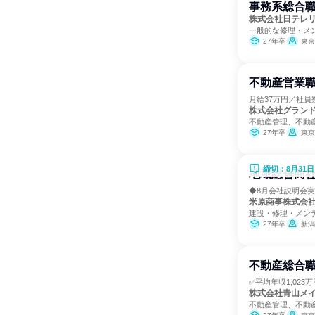
事務系総合
株式会社日テレ
一般的な修理・メ
27年卒
東京
不動産営業職
月給37万円／社員寮
株式会社グラン
不動産管理、不動
27年卒
東京
締切：8月31日
地域総合商
◆8月会社説明会実施
米原商事株式会
建設・修理・メン
27年卒
新潟
不動産総合職
✅平均年収1,023
株式会社青山メ
不動産管理、不動