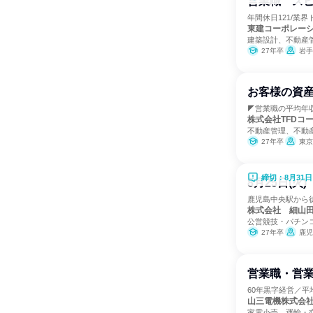
営業職 スピ
年間休日121/業
東建コーポレー
建築設計、不動産
27年卒
岩手県、宮城県、山形県、
お客様の資産
◤営業職の平均年収
株式会社TFDコ
不動産管理、不動
27年卒
東京
締切：8月31日
8月25日(
鹿児島中央駅から徒
株式会社 細山
公営競技・パチン
27年卒
鹿児
営業職・営業
60年黒字経営／平
山三電機株式
家電小売、運輸・