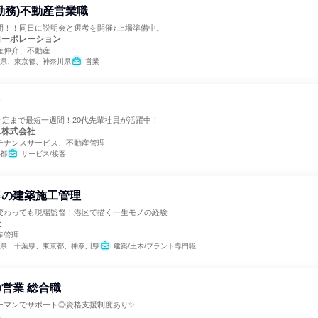
勤務)不動産営業職
間！！同日に説明会と選考を開催♪上場準備中。
コーポレーション
産仲介、不動産
県、東京都、神奈川県
営業
フ
々定まで最短一週間！20代先輩社員が活躍中！
ス株式会社
テナンスサービス、不動産管理
都
サービス/接客
等の建築施工管理
変わっても現場監督！港区で描く一生モノの経験
社
産管理
県、千葉県、東京都、神奈川県
建築/土木/プラント専門職
営業 総合職
ーマンでサポート◎資格支援制度あり✨
ス