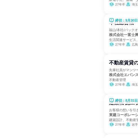
27年卒
埼玉
締切：9月30日
本社総合職
福山/本社/バックオ
株式会社一富士
生活関連サービス
27年卒
広島
不動産賃貸
先輩社員がマンツ
株式会社エバン
不動産管理
27年卒
埼玉
締切：8月31日
建築職 施工
お客様の想いを引
東建コーポレー
建築設計、不動産
27年卒
岩手県、宮城県、山形県、