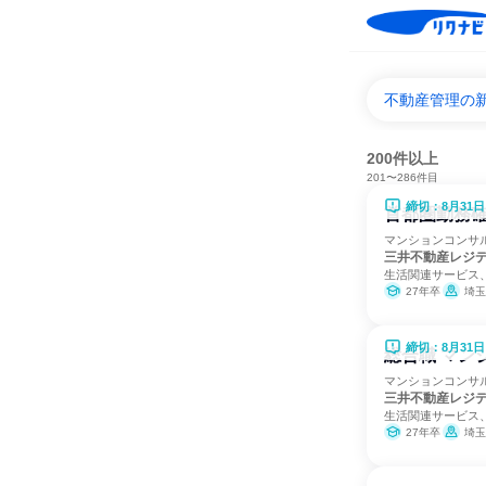
不動産管理の
200件以上
201〜286件目
締切：8月31日
首都圏勤務確
マンションコンサ
三井不動産レジ
生活関連サービス
27年卒
埼玉
締切：8月31日
総合職 マン
マンションコンサ
三井不動産レジ
生活関連サービス
27年卒
埼玉