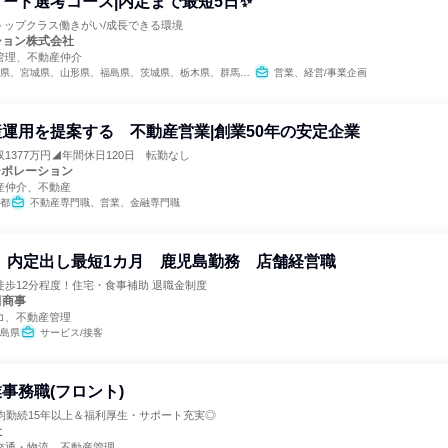
ード選考コース|内定まで最短5日✨
界トップクラス働きがい/成長できる環境
ション株式会社
管理、不動産仲介
福島県、茨城県、栃木県、群馬県、埼玉県、千葉県、東京都、神奈川県、新潟県、富山県、石川県、福井県、長野県、岐阜県、静岡県、愛知県、三重県、滋賀県、京都府、大阪府、兵庫県、奈良県、鳥取県、島根県、岡山県、広島県、山口県、愛媛県、高知県、福岡県、長崎県、熊本県、大分県、宮崎県、鹿児島県、沖縄県
営業、経営/事業企画
運用を提案する 不動産営業|創業50年の安定企業
1377万円◢年間休日120日 転勤なし
ーポレーション
産仲介、不動産
都
不動産専門職、営業、金融専門職
火) 内定出し最短1カ月 鹿児島勤務 店舗経営職
歩12分程度！住宅・食事補助 退職金制度
田商事
コ、不動産管理
島県
サービス/接客
事務職(フロント)
均勤続15年以上＆福利厚生・サポート充実◎
会社
交通・物流、不動産管理