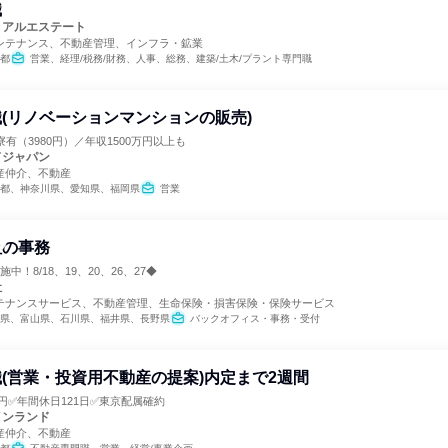
職
リアルエステート
ンテナンス、不動産管理、インフラ・鉱業
都
営業、経理/税務/財務、人事、総務、建築/土木/プラント専門職
(リノベーションマンションの販売)
有（3980円）／年収1500万円以上も
ドジャパン
産仲介、不動産
都、神奈川県、愛知県、福岡県
営業
社の事務
中！8/18、19、20、26、27◆
社
テナンスサービス、不動産管理、生命保険・損害保険・保険サービス
県、富山県、石川県、福井県、長野県
バックオフィス・事務・受付
(営業・投資用不動産の提案)内定まで2週間
万円✅年間休日121日✅東京配属確約
インランド
産仲介、不動産