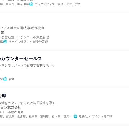
県、東京都、神奈川県
バックオフィス・事務・受付、営業
フィス/経営企画/人事/総務/財務
興業
、公営競技・パチンコ、不動産管理
県
サービス/接客、小売販売/流通
のカウンターセールス
ーマンでサポート◎資格支援制度あり✨
ス
県
営業
管理
き継ぎカタチにするため施工現場を導く。
ション株式会社
管理、不動産仲介
福島県、茨城県、栃木県、群馬県、埼玉県、千葉県、東京都、神奈川県、新潟県、富山県、石川県、福井県、長野県、岐阜県、静岡県、愛知県、三重県、滋賀県、京都府、大阪府、兵庫県、奈良県、鳥取県、島根県、岡山県、広島県、山口県、愛媛県、高知県、福岡県、長崎県、熊本県、大分県、宮崎県、鹿児島県、沖縄県
建築/土木/プラント専門職