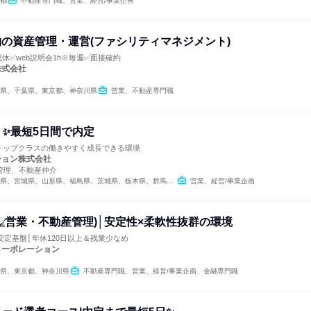
都
不動産専門職、営業、経営/事業企画
の資産管理・運営(ファシリティマネジメント)
休✅web説明会1h※毎週✅面接確約
株式会社
県、千葉県、東京都、神奈川県
営業、不動産専門職
✨最短5日間で内定
界トップクラスの働きやすく成長できる環境
ション株式会社
管理、不動産仲介
福島県、茨城県、栃木県、群馬県、埼玉県、千葉県、東京都、神奈川県、新潟県、富山県、石川県、福井県、長野県、岐阜県、静岡県、愛知県、三重県、滋賀県、京都府、大阪府、兵庫県、奈良県、鳥取県、島根県、岡山県、広島県、山口県、愛媛県、高知県、福岡県、長崎県、熊本県、大分県、宮崎県、鹿児島県、沖縄県
営業、経営/事業企画
産営業・不動産管理)│安定性×柔軟性抜群の環境
安定基盤│年休120日以上＆残業少なめ
コーポレーション
県、東京都、神奈川県
不動産専門職、営業、経営/事業企画、金融専門職