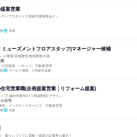
の提案営業
ーマンでサポート◎資格支援制度あり✨
ス
県
営業
アミューズメントフロアスタッフ|マネージャー候補
ント/接客/店舗運営/地域密着/企画
興業
、公営競技・パチンコ、不動産管理
県
サービス/接客、小売販売/流通
住宅営業職(企画提案営業 │リフォーム提案)
ップ│成約件数NO１│地域密着│デザイン
ラル住宅
修理・メンテナンスサービス、不動産管理
県
営業
理
り・暮らしづくりに貢献！抜群の定着率も魅力！