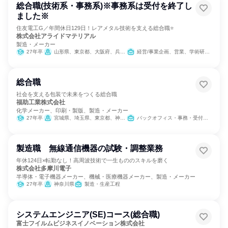
総合職(技術系・事務系)※事務系は受付を終了し
ました※
住友電工G／年間休日129日！レアメタル技術を支える総合職⭐
株式会社アライドマテリアル
製造・メーカー
27年卒
山形県、東京都、大阪府、兵庫県
経営/事業企画、営業、学術研究、製造・生産工程、IT
総合職
社会を支える包装で未来をつくる総合職
福助工業株式会社
化学メーカー、印刷・製版、製造・メーカー
27年卒
宮城県、埼玉県、東京都、神奈川県、静岡県、愛知県、三重県、大阪府、広島県、徳島県、愛媛県、福岡県、大分県
バックオフィス・事務・受付、営業、製造・生産工程、SCM/生産管理/購買/物流、IT
製造職 無線通信機器の試験・調整業務
年休124日×転勤なし！高周波技術で一生もののスキルを磨く
株式会社多摩川電子
半導体・電子機器メーカー、機械・医療機器メーカー、製造・メーカー
27年卒
神奈川県
製造・生産工程
システムエンジニア(SE)コース(総合職)
富士フイルムビジネスイノベーション株式会社