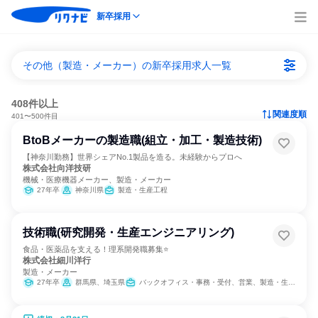
新卒採用
その他（製造・メーカー）の新卒採用求人一覧
408件以上
関連度順
401〜500件目
BtoBメーカーの製造職(組立・加工・製造技術)
【神奈川勤務】世界シェアNo.1製品を造る。未経験からプロへ
株式会社向洋技研
機械・医療機器メーカー、製造・メーカー
27年卒
神奈川県
製造・生産工程
技術職(研究開発・生産エンジニアリング)
食品・医薬品を支える！理系開発職募集⭐
株式会社細川洋行
製造・メーカー
27年卒
群馬県、埼玉県
バックオフィス・事務・受付、営業、製造・生産工程、SCM/生産管理/購買/物流、経理/税務/財務、人事、クリエイティブ/デザイン職