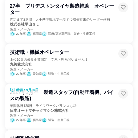
27卒 ブリヂストンタイヤ製造補助 オペレー
ター
内定まで2週間 大手基準環境で一歩ずつ成長将来のリーダー候補
株式会社平山ＧＬ
製造・メーカー
27年卒
福岡県
医療/福祉専門職、製造・生産工程
技術職・機械オペレーター
上位10％の優良企業認定！文系・理系問いません！
丸善株式会社
製造・メーカー
27年卒
愛知県
製造・生産工程
締切：9月30日
2027年3月卒 製造スタッフ(自動圧着機、バイ
スの製造)
年間休日120日！ライフワークバランスも◎
日本オートマチックマシン株式会社
製造・メーカー
27年卒
福島県
製造・生産工程