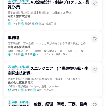
締切：8月31日
生産技術職(CAD設備設計・制御プログラム・品
質分析)
奨学金補助月1.5万&家賃半額補助あり/上限有！文系OK！
南開工業株式会社
製造・メーカー
27年卒
神奈川県
製造・生産工程
事務職
定着率抜群｜若手活躍！一人ひとりが成長できる環境！残業少なめ
東都発条株式会社
鉄鋼・金属メーカー、自動車・輸送機器メーカー、製造・メーカー
27年卒
埼玉県
バックオフィス・事務・受付
締切：8月31日
半導体プロセスエンジニア (半導体技術職・生
産関連技術職)
夏採用実施中✨面接は1回✨応募者全員、面談までご案内確約✨
株式会社東根新電元
半導体・電子機器メーカー、製造・メーカー
27年卒
山形県
製造・生産工程
締切：8月31日
事務系総合職 総務、経理、調達、工務、営業