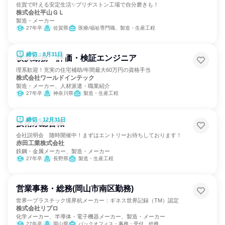
佐賀で叶える安定生活✨ブリヂストン工場で自分磨きも！
株式会社平山ＧＬ
製造・メーカー
27年卒
佐賀県
医療/福祉専門職、製造・生産工程
締切：8月31日
横浜勤務 評価・検証エンジニア
理系歓迎！充実の住宅補助/年間最大60万円の資格手当
株式会社ワールドインテック
製造・メーカー、人材派遣・職業紹介
27年卒
神奈川県
製造・生産工程
締切：12月31日
技術系総合職
会社説明会 随時開催中！まずはエントリーお待ちしております！
赤田工業株式会社
鉄鋼・金属メーカー、製造・メーカー
27年卒
長野県
製造・生産工程
営業事務・総務(岡山市南区勤務)
世界一プラスチック境界杭メーカー：ギネス世界記録（TM）認定
株式会社リプロ
化学メーカー、半導体・電子機器メーカー、製造・メーカー
27年卒
岡山県
バックオフィス・事務・受付、総務