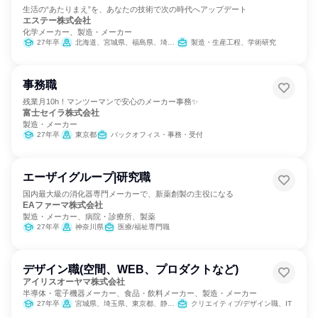
生活の“あたりまえ”を、あなたの技術で次の時代へアップデート
エステー株式会社
化学メーカー、製造・メーカー
27年卒
北海道、宮城県、福島県、埼玉県、東京都、愛知県、大阪府、岡山県、福岡県
製造・生産工程、学術研究
事務職
残業月10h！マンツーマンで安心のメーカー事務✨
富士セイラ株式会社
製造・メーカー
27年卒
東京都
バックオフィス・事務・受付
エーザイグループ|研究職
国内最大級の消化器専門メーカーで、新薬創製の主役になる
EAファーマ株式会社
製造・メーカー、病院・診療所、製薬
27年卒
神奈川県
医療/福祉専門職
デザイン職(空間、WEB、プロダクトなど)
アイリスオーヤマ株式会社
半導体・電子機器メーカー、食品・飲料メーカー、製造・メーカー
27年卒
宮城県、埼玉県、東京都、静岡県、滋賀県、大阪府、岡山県、佐賀県
クリエイティブ/デザイン職、IT