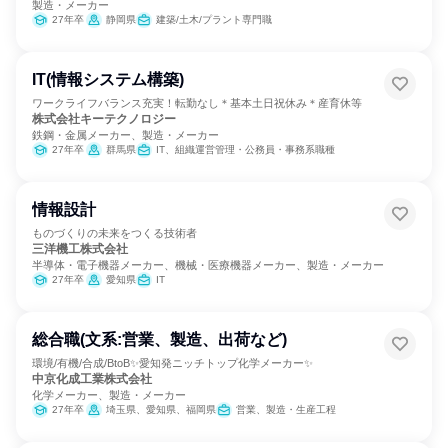
製造・メーカー
27年卒
静岡県
建築/土木/プラント専門職
IT(情報システム構築)
ワークライフバランス充実！転勤なし＊基本土日祝休み＊産育休等
株式会社キーテクノロジー
鉄鋼・金属メーカー、製造・メーカー
27年卒
群馬県
IT、組織運営管理・公務員・事務系職種
情報設計
ものづくりの未来をつくる技術者
三洋機工株式会社
半導体・電子機器メーカー、機械・医療機器メーカー、製造・メーカー
27年卒
愛知県
IT
総合職(文系:営業、製造、出荷など)
環境/有機/合成/BtoB✨愛知発ニッチトップ化学メーカー✨
中京化成工業株式会社
化学メーカー、製造・メーカー
27年卒
埼玉県、愛知県、福岡県
営業、製造・生産工程