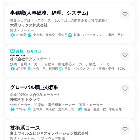
事務職(人事総務、経理、システム)
業界シェアはトップクラス！100年以上の歴史ある会社で成長！
大澤ワックス株式会社
製造・メーカー
27年卒
東京都、岐阜県、愛知県
営業、バックオフィス・事務・受付、IT、商品企画、製造・生産工程、経営/事業企画
締切：12月31日
総合職
株式会社テクノステート
鉄鋼・金属メーカー、自動車・輸送機器メーカー、製造・メーカー
27年卒
神奈川県、福岡県
営業、バックオフィス・事務・受付、SCM/生産管理/購買/物流、経理/税務/財務、人事、総務、製造・生産工程
グローバル職_技術系
創業107年の総合化学メーカー！
株式会社トクヤマ
化学メーカー、半導体・電子機器メーカー、製造・メーカー
27年卒
茨城県、東京都、愛知県、大阪府、山口県、香川県、福岡県
製造・生産工程、学術研究
技術系コース
富士フイルムビジネスイノベーション株式会社
製造・メーカー、ソフトウェア開発