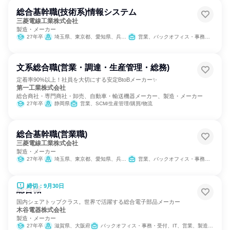
総合基幹職(技術系)情報システム
三菱電線工業株式会社
製造・メーカー
27年卒
埼玉県、東京都、愛知県、兵庫県、和歌山県
営業、バックオフィス・事務・受付、SCM/生産管理/購買/物流
文系総合職(営業・調達・生産管理・総務)
定着率90%以上！社員を大切にする安定BtoBメーカー✨
第一工業株式会社
総合商社・専門商社・卸売、自動車・輸送機器メーカー、製造・メーカー
27年卒
静岡県
営業、SCM/生産管理/購買/物流
総合基幹職(営業職)
三菱電線工業株式会社
製造・メーカー
27年卒
埼玉県、東京都、愛知県、兵庫県、和歌山県
営業、バックオフィス・事務・受付、SCM/生産管理/購買/物流
締切：9月30日
総合職
国内シェアトップクラス。世界で活躍する総合電子部品メーカー
木谷電器株式会社
製造・メーカー
27年卒
滋賀県、大阪府
バックオフィス・事務・受付、IT、営業、製造・生産工程