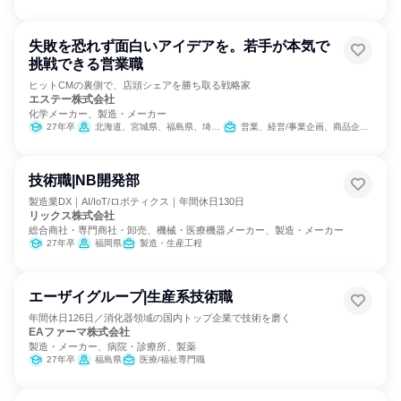
失敗を恐れず面白いアイデアを。若手が本気で
挑戦できる営業職
ヒットCMの裏側で、店頭シェアを勝ち取る戦略家
エステー株式会社
化学メーカー、製造・メーカー
27年卒
北海道、宮城県、福島県、埼玉県、東京都、愛知県、大阪府、岡山県、福岡県
営業、経営/事業企画、商品企画、マーケティング・広告・宣伝
技術職|NB開発部
製造業DX｜AI/IoT/ロボティクス｜年間休日130日
リックス株式会社
総合商社・専門商社・卸売、機械・医療機器メーカー、製造・メーカー
27年卒
福岡県
製造・生産工程
エーザイグループ|生産系技術職
年間休日126日／消化器領域の国内トップ企業で技術を磨く
EAファーマ株式会社
製造・メーカー、病院・診療所、製薬
27年卒
福島県
医療/福祉専門職