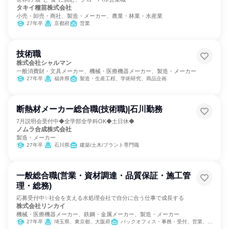
タキイ種苗株式会社
小売・卸売・商社、製造・メーカー、農業・林業・水産業
27年卒
京都府
営業
技術職
株式会社シャルマン
一般消費財・文具メーカー、機械・医療機器メーカー、製造・メーカー
27年卒
福井県
製造・生産工程、学術研究、商品企画
断熱材メーカー総合職(技術職)|石川勤務
7月説明会受付中◆全学部全学科OK◆土日休◆
ノムラ合成株式会社
製造・メーカー
27年卒
石川県
建築/土木/プラント専門職
一般総合職(営業・資材調達・品質保証・施工管
理・総務)
応募受付中✨社会を支える水処理会社で自分に合う仕事で成長する
株式会社リンカイ
機械・医療機器メーカー、鉄鋼・金属メーカー、製造・メーカー
27年卒
埼玉県、東京都、大阪府
バックオフィス・事務・受付、営業、SCM/生産管理/購買/物流、経理/税務/財務、人事、総務、建築/土木/プラント専門職、製造・生産工程