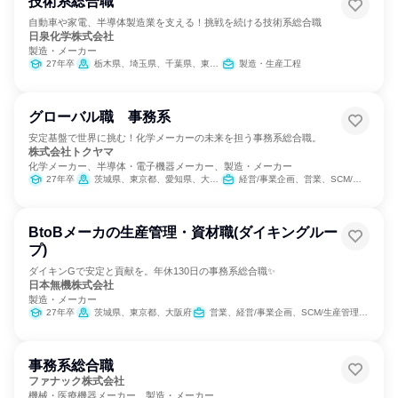
技術系総合職
自動車や家電、半導体製造業を支える！挑戦を続ける技術系総合職
日泉化学株式会社
製造・メーカー
27年卒
栃木県、埼玉県、千葉県、東京都、三重県、滋賀県、大阪府、愛媛県
製造・生産工程
グローバル職 事務系
安定基盤で世界に挑む！化学メーカーの未来を担う事務系総合職。
株式会社トクヤマ
化学メーカー、半導体・電子機器メーカー、製造・メーカー
27年卒
茨城県、東京都、愛知県、大阪府、広島県、山口県、香川県、福岡県
経営/事業企画、営業、SCM/生産管理/購買/物流、経理/税務/財務、人事、法務/知財、広報/IR
BtoBメーカの生産管理・資材職(ダイキングルー
プ)
ダイキンGで安定と貢献を。年休130日の事務系総合職✨
日本無機株式会社
製造・メーカー
27年卒
茨城県、東京都、大阪府
営業、経営/事業企画、SCM/生産管理/購買/物流、人事、総務
事務系総合職
ファナック株式会社
機械・医療機器メーカー、製造・メーカー