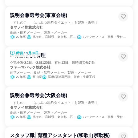
説明会兼選考会(東京会場)
「すしのこ」「はちみつ黒酢ダイエット」を製造・販売！
タマノイ酢株式会社
食品・飲料メーカー、製造・メーカー
27年卒
北海道、宮城県、東京都、石川県、愛知県、大阪府、奈良県、広島県、福岡県
バックオフィス・事務・受付、経営/事業企画、営業、製造・生産工程、学術研究、経理/税務/財務、人事、総務、法務/知財、商品企画、マーケティング・広告・宣伝
締切：9月30日
医薬品 品質管理
☆完全週休2日、休日120日、有休13日、短時間労働7.5h
ファーマパック株式会社
化学メーカー、食品・飲料メーカー、製造・メーカー
27年卒
富山県
医療/福祉専門職、製造・生産工程
説明会兼選考会(大阪会場)
「すしのこ」「はちみつ黒酢ダイエット」を製造・販売！
タマノイ酢株式会社
食品・飲料メーカー、製造・メーカー
27年卒
北海道、宮城県、東京都、石川県、愛知県、大阪府、奈良県、広島県、福岡県
バックオフィス・事務・受付、経営/事業企画、営業、製造・生産工程、学術研究、経理/税務/財務、人事、総務、法務/知財、商品企画、マーケティング・広告・宣伝
スタッフ職│育種アシスタント(和歌山県勤務)