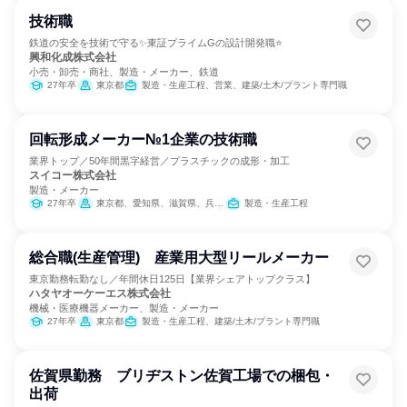
技術職
鉄道の安全を技術で守る✨東証プライムGの設計開発職⭐
興和化成株式会社
小売・卸売・商社、製造・メーカー、鉄道
27年卒
東京都
製造・生産工程、営業、建築/土木/プラント専門職
回転形成メーカー№1企業の技術職
業界トップ／50年間黒字経営／プラスチックの成形・加工
スイコー株式会社
製造・メーカー
27年卒
東京都、愛知県、滋賀県、兵庫県、熊本県
製造・生産工程
総合職(生産管理) 産業用大型リールメーカー
東京勤務転勤なし／年間休日125日【業界シェアトップクラス】
ハタヤオーケーエス株式会社
機械・医療機器メーカー、製造・メーカー
27年卒
東京都
製造・生産工程、建築/土木/プラント専門職
佐賀県勤務 ブリヂストン佐賀工場での梱包・
出荷