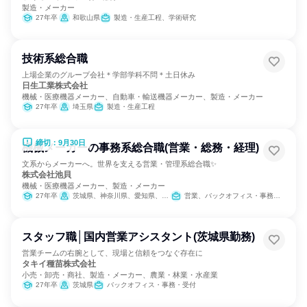
製造・メーカー
27年卒
和歌山県
製造・生産工程、学術研究
技術系総合職
上場企業のグループ会社＊学部学科不問＊土日休み
日生工業株式会社
機械・医療機器メーカー、自動車・輸送機器メーカー、製造・メーカー
27年卒
埼玉県
製造・生産工程
締切：9月30日
機械メーカーの事務系総合職(営業・総務・経理)
文系からメーカーへ。世界を支える営業・管理系総合職✨
株式会社池貝
機械・医療機器メーカー、製造・メーカー
27年卒
茨城県、神奈川県、愛知県、大阪府
営業、バックオフィス・事務・受付
スタッフ職│国内営業アシスタント(茨城県勤務)
営業チームの右腕として、現場と信頼をつなぐ存在に
タキイ種苗株式会社
小売・卸売・商社、製造・メーカー、農業・林業・水産業
27年卒
茨城県
バックオフィス・事務・受付