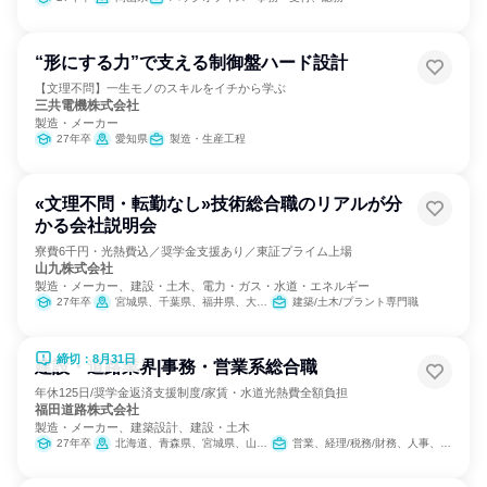
“形にする力”で支える制御盤ハード設計
【文理不問】一生モノのスキルをイチから学ぶ
三共電機株式会社
製造・メーカー
27年卒
愛知県
製造・生産工程
«文理不問・転勤なし»技術総合職のリアルが分
かる会社説明会
寮費6千円・光熱費込／奨学金支援あり／東証プライム上場
山九株式会社
製造・メーカー、建設・土木、電力・ガス・水道・エネルギー
27年卒
宮城県、千葉県、福井県、大阪府、福岡県、佐賀県
建築/土木/プラント専門職
締切：8月31日
建設・道路業界|事務・営業系総合職
年休125日/奨学金返済支援制度/家賃・水道光熱費全額負担
福田道路株式会社
製造・メーカー、建築設計、建設・土木
27年卒
北海道、青森県、宮城県、山形県、福島県、埼玉県、千葉県、東京都、神奈川県、新潟県、岐阜県、静岡県、愛知県、京都府、大阪府、兵庫県、広島県、福岡県
営業、経理/税務/財務、人事、総務、IT