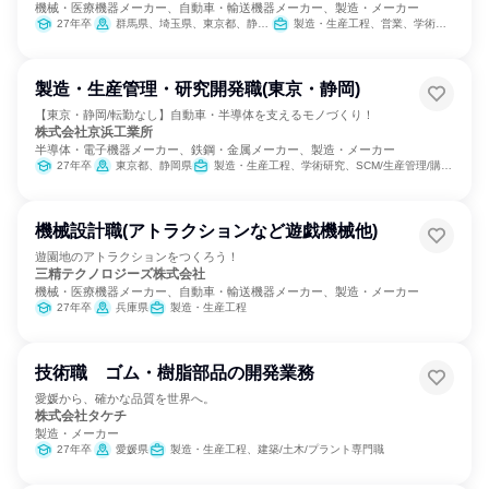
機械・医療機器メーカー、自動車・輸送機器メーカー、製造・メーカー
27年卒
群馬県、埼玉県、東京都、静岡県、三重県
製造・生産工程、営業、学術研究、SCM/生産管理/購買/物流、建築/土木/プラント専門職
製造・生産管理・研究開発職(東京・静岡)
【東京・静岡/転勤なし】自動車・半導体を支えるモノづくり！
株式会社京浜工業所
半導体・電子機器メーカー、鉄鋼・金属メーカー、製造・メーカー
27年卒
東京都、静岡県
製造・生産工程、学術研究、SCM/生産管理/購買/物流
機械設計職(アトラクションなど遊戯機械他)
遊園地のアトラクションをつくろう！
三精テクノロジーズ株式会社
機械・医療機器メーカー、自動車・輸送機器メーカー、製造・メーカー
27年卒
兵庫県
製造・生産工程
技術職 ゴム・樹脂部品の開発業務
愛媛から、確かな品質を世界へ。
株式会社タケチ
製造・メーカー
27年卒
愛媛県
製造・生産工程、建築/土木/プラント専門職