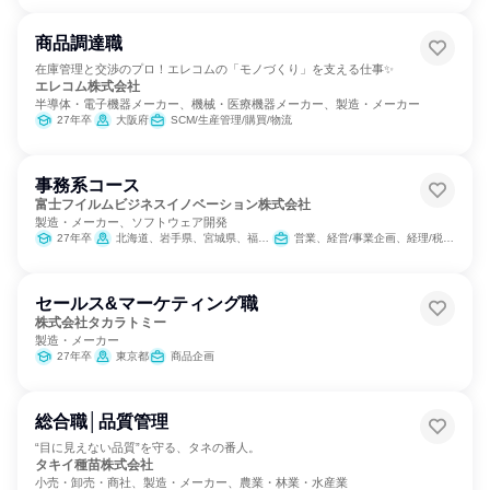
商品調達職
在庫管理と交渉のプロ！エレコムの「モノづくり」を支える仕事✨
エレコム株式会社
半導体・電子機器メーカー、機械・医療機器メーカー、製造・メーカー
27年卒
大阪府
SCM/生産管理/購買/物流
事務系コース
富士フイルムビジネスイノベーション株式会社
製造・メーカー、ソフトウェア開発
27年卒
北海道、岩手県、宮城県、福島県、茨城県、栃木県、群馬県、埼玉県、千葉県、東京都、神奈川県、新潟県、石川県、長野県、岐阜県、静岡県、愛知県、三重県、京都府、大阪府、兵庫県、岡山県、広島県、山口県、香川県、福岡県、長崎県、熊本県、鹿児島県
営業、経営/事業企画、経理/税務/財務、人事、総務、法務/知財、広報/IR
セールス&マーケティング職
株式会社タカラトミー
製造・メーカー
27年卒
東京都
商品企画
総合職│品質管理
“目に見えない品質”を守る、タネの番人。
タキイ種苗株式会社
小売・卸売・商社、製造・メーカー、農業・林業・水産業