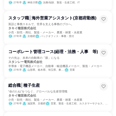
27年卒
神奈川県
法務/知財、製造・生産工程、IT
スタッフ職│海外営業アシスタント(京都府勤務)
英語と事務スキルで、世界を支える事務のプロへ。
タキイ種苗株式会社
小売・卸売・商社、製造・メーカー、農業・林業・水産業
27年卒
京都府
バックオフィス・事務・受付
コーポレート管理コース(経理・法務・人事 等)
その光は、未来の自動車の「眼」になる
スタンレー電気株式会社
半導体・電子機器メーカー、自動車・輸送機器メーカー、製造・メーカー
27年卒
山形県、栃木県、埼玉県、東京都、神奈川県、静岡県、愛知県、大阪府、広島県、福岡県
営業
総合職│種子生産
“命のたね”をつなぐ、グローバルな生産管理職
タキイ種苗株式会社
小売・卸売・商社、製造・メーカー、農業・林業・水産業
27年卒
滋賀県、京都府
営業、製造・生産工程、カスタマーサクセス、商品企画