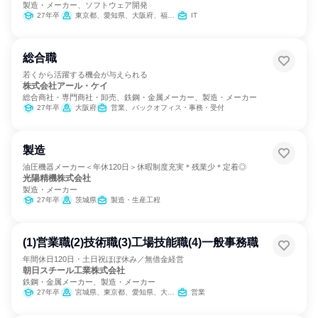
製造・メーカー、ソフトウェア開発
27年卒
東京都、愛知県、大阪府、福岡県
IT
総合職
若くから活躍する機会が与えられる
株式会社アール・ケイ
総合商社・専門商社・卸売、鉄鋼・金属メーカー、製造・メーカー
27年卒
大阪府
営業、バックオフィス・事務・受付
製造
油圧機器メーカー＜年休120日＞休暇制度充実＊残業少＊定着◎
光陽精機株式会社
製造・メーカー
27年卒
茨城県
製造・生産工程
(1)営業職(2)技術職(3)工場技能職(4)一般事務職
年間休日120日・土日祝ほぼ休み／無借金経営
朝日スチール工業株式会社
鉄鋼・金属メーカー、製造・メーカー
27年卒
宮城県、東京都、愛知県、大阪府、香川県、福岡県
営業