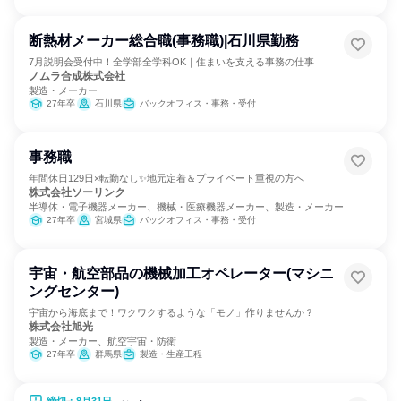
断熱材メーカー総合職(事務職)|石川県勤務
7月説明会受付中！全学部全学科OK｜住まいを支える事務の仕事
ノムラ合成株式会社
製造・メーカー
27年卒
石川県
バックオフィス・事務・受付
事務職
年間休日129日×転勤なし✨地元定着＆プライベート重視の方へ
株式会社ソーリンク
半導体・電子機器メーカー、機械・医療機器メーカー、製造・メーカー
27年卒
宮城県
バックオフィス・事務・受付
宇宙・航空部品の機械加工オペレーター(マシニ
ングセンター)
宇宙から海底まで！ワクワクするような「モノ」作りませんか？
株式会社旭光
製造・メーカー、航空宇宙・防衛
27年卒
群馬県
製造・生産工程