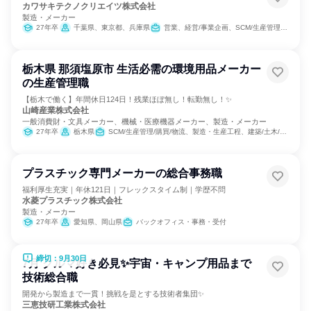
カワサキテクノクリエイツ株式会社
製造・メーカー
27年卒
千葉県、東京都、兵庫県
営業、経営/事業企画、SCM/生産管理/購買/物流、経理/税務/財務、人事、総務、法務/知財、IT
栃木県 那須塩原市 生活必需の環境用品メーカー
の生産管理職
【栃木で働く】年間休日124日！残業ほぼ無し！転勤無し！✨
山崎産業株式会社
一般消費財・文具メーカー、機械・医療機器メーカー、製造・メーカー
27年卒
栃木県
SCM/生産管理/購買/物流、製造・生産工程、建築/土木/プラント専門職
プラスチック専門メーカーの総合事務職
福利厚生充実｜年休121日｜フレックスタイム制｜学歴不問
水菱プラスチック株式会社
製造・メーカー
27年卒
愛知県、岡山県
バックオフィス・事務・受付
締切：9月30日
7月 クルマ好き必見✨宇宙・キャンプ用品まで
技術総合職
開発から製造まで一貫！挑戦を是とする技術者集団✨
三恵技研工業株式会社