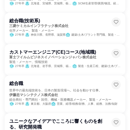
27年卒
北海道、宮城県、茨城県、栃木県、群馬県、東京都、新潟県、石川県、山梨県、愛知県、大阪府、岡山県、広島県、熊本県、鹿児島県
SCM/生産管理/購買/物流、経理/税務/財務、人事、法務/知財
総合職(技術系)
三菱ケミカルインフラテック株式会社
化学メーカー、製造・メーカー
27年卒
神奈川県、長野県、滋賀県
建築/土木/プラント専門職、製造・生産工程
カストマーエンジニア(CE)コース(地域職)
富士フイルムビジネスイノベーションジャパン株式会社
製造・メーカー、情報技術
27年卒
北海道、岩手県、宮城県、福島県、群馬県、埼玉県、東京都、神奈川県、新潟県、富山県、石川県、長野県、岐阜県、静岡県、愛知県、三重県、京都府、大阪府、兵庫県、岡山県、山口県、徳島県、香川県、高知県、福岡県、長崎県
製造・生産工程、建築/土木/プラント専門職
総合職
世界中の最先端技術を、日本の製造現場へ。社会を動かす仕事。
伊藤忠マシンテクノス株式会社
総合商社・専門商社・卸売、機械・医療機器メーカー、製造・メーカー
27年卒
東京都、大阪府
営業、経理/税務/財務、人事、総務、法務/知財
ユニークなアイデアでこころに響くものを創
る、研究開発職