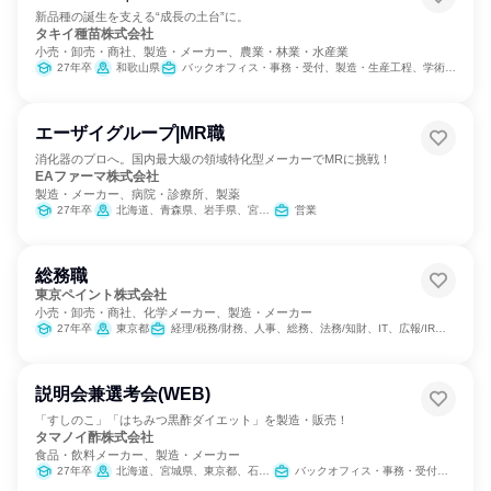
新品種の誕生を支える“成長の土台”に。
タキイ種苗株式会社
小売・卸売・商社、製造・メーカー、農業・林業・水産業
27年卒
和歌山県
バックオフィス・事務・受付、製造・生産工程、学術研究
エーザイグループ|MR職
消化器のプロへ。国内最大級の領域特化型メーカーでMRに挑戦！
EAファーマ株式会社
製造・メーカー、病院・診療所、製薬
27年卒
北海道、青森県、岩手県、宮城県、秋田県、山形県、福島県、茨城県、栃木県、群馬県、埼玉県、千葉県、東京都、神奈川県、新潟県、富山県、石川県、福井県、山梨県、長野県、岐阜県、静岡県、愛知県、三重県、滋賀県、京都府、大阪府、兵庫県、奈良県、和歌山県、鳥取県、島根県、岡山県、広島県、山口県、徳島県、香川県、愛媛県、高知県、福岡県、佐賀県、長崎県、熊本県、大分県、宮崎県、鹿児島県、沖縄県
営業
総務職
東京ペイント株式会社
小売・卸売・商社、化学メーカー、製造・メーカー
27年卒
東京都
経理/税務/財務、人事、総務、法務/知財、IT、広報/IR、組織運営管理・公務員・事務系職種
説明会兼選考会(WEB)
「すしのこ」「はちみつ黒酢ダイエット」を製造・販売！
タマノイ酢株式会社
食品・飲料メーカー、製造・メーカー
27年卒
北海道、宮城県、東京都、石川県、愛知県、大阪府、奈良県、広島県、福岡県
バックオフィス・事務・受付、経営/事業企画、営業、製造・生産工程、学術研究、SCM/生産管理/購買/物流、経理/税務/財務、人事、総務、法務/知財、広報/IR、商品企画、マーケティング・広告・宣伝