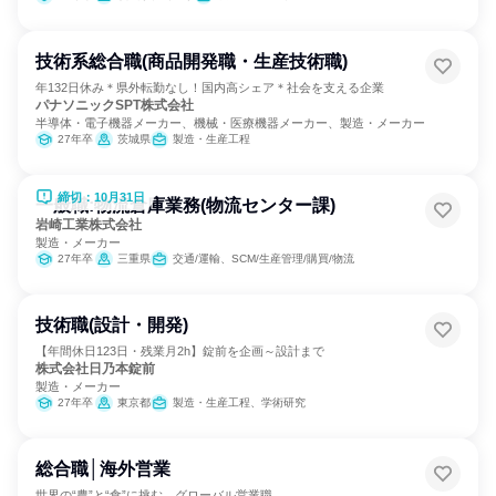
技術系総合職(商品開発職・生産技術職)
年132日休み＊県外転勤なし！国内高シェア＊社会を支える企業
パナソニックSPT株式会社
半導体・電子機器メーカー、機械・医療機器メーカー、製造・メーカー
27年卒
茨城県
製造・生産工程
締切：10月31日
一般職:物流倉庫業務(物流センター課)
岩崎工業株式会社
製造・メーカー
27年卒
三重県
交通/運輸、SCM/生産管理/購買/物流
技術職(設計・開発)
【年間休日123日・残業月2h】錠前を企画～設計まで
株式会社日乃本錠前
製造・メーカー
27年卒
東京都
製造・生産工程、学術研究
総合職│海外営業
世界の“農”と“食”に挑む、グローバル営業職