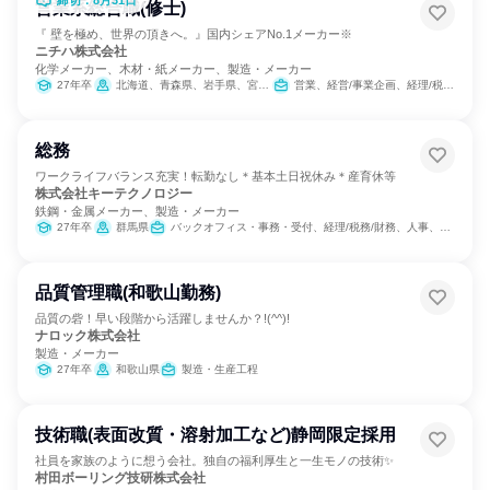
締切：8月31日
営業系総合職(修士)
『 壁を極め、世界の頂きへ。』国内シェアNo.1メーカー※
ニチハ株式会社
化学メーカー、木材・紙メーカー、製造・メーカー
27年卒
北海道、青森県、岩手県、宮城県、福島県、茨城県、栃木県、群馬県、埼玉県、千葉県、東京都、神奈川県、新潟県、石川県、長野県、岐阜県、静岡県、愛知県、大阪府、兵庫県、岡山県、広島県、愛媛県、福岡県、熊本県、鹿児島県
営業、経営/事業企画、経理/税務/財務、商品企画、マーケティング・広告・宣伝
総務
ワークライフバランス充実！転勤なし＊基本土日祝休み＊産育休等
株式会社キーテクノロジー
鉄鋼・金属メーカー、製造・メーカー
27年卒
群馬県
バックオフィス・事務・受付、経理/税務/財務、人事、総務
品質管理職(和歌山勤務)
品質の砦！早い段階から活躍しませんか？!(^^)!
ナロック株式会社
製造・メーカー
27年卒
和歌山県
製造・生産工程
技術職(表面改質・溶射加工など)静岡限定採用
社員を家族のように想う会社。独自の福利厚生と一生モノの技術✨
村田ボーリング技研株式会社