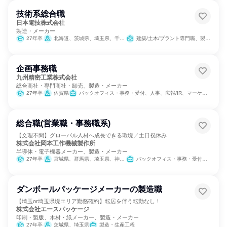
技術系総合職
日本電技株式会社
製造・メーカー
27年卒
北海道、茨城県、埼玉県、千葉県、東京都、神奈川県、山梨県、静岡県、愛知県、京都府、大阪府、兵庫県、奈良県、鳥取県、島根県、岡山県、広島県、山口県、沖縄県
建築/土木/プラント専門職、製造・生産工程
企画事務職
九州精密工業株式会社
総合商社・専門商社・卸売、製造・メーカー
27年卒
佐賀県
バックオフィス・事務・受付、人事、広報/IR、マーケティング・広告・宣伝
総合職(営業職・事務職系)
【文理不問】グローバル人材へ成長できる環境／土日祝休み
株式会社岡本工作機械製作所
半導体・電子機器メーカー、製造・メーカー
27年卒
宮城県、群馬県、埼玉県、神奈川県、富山県、静岡県、愛知県、大阪府、広島県、福岡県
バックオフィス・事務・受付、営業、経理/税務/財務、人事、総務、IT、組織運営管理・公務員・事務系職種
ダンボールパッケージメーカーの製造職
【埼玉or埼玉県境エリア勤務確約】転居を伴う転勤なし！
株式会社エースパッケージ
印刷・製版、木材・紙メーカー、製造・メーカー
27年卒
茨城県、埼玉県
製造・生産工程