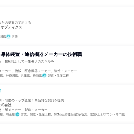
なたの提案力で届ける
トオプティクス
川県
営業
半導体装置・通信機器メーカーの技術職
る｜技術職として一生モノのスキルを
メーカー、機械・医療機器メーカー、製造・メーカー
県、神奈川県、兵庫県、長崎県
製造・生産工程
日
削・研磨のトップ企業！高品質な製品を提供
株式会社
材・紙メーカー、製造・メーカー
県、埼玉県
営業、製造・生産工程、SCM/生産管理/購買/物流、建築/土木/プラント専門職