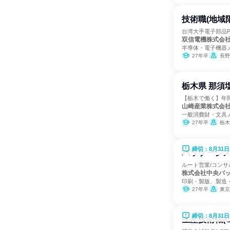
技術職(地域
台湾大手電子部品
双信電機株式会
半導体・電子機器
27年卒
長野
栃木県 那須
【栃木で働く】年間
山崎産業株式会
一般消費財・文具
27年卒
栃木
締切：8月31日
パッケージメ
ルート営業/コンサ
株式会社中央パ
印刷・製版、製造
27年卒
東京
締切：8月31日
生産技術職(