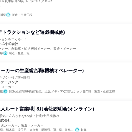
万&家賃半額補助あり/上限有！文系OK！
社
川県
製造・生産工程
アトラクションなど遊戯機械他)
ションをつくろう！
ーズ株式会社
ーカー、自動車・輸送機器メーカー、製造・メーカー
県
製造・生産工程
ーカーの生産総合職(機械オペレーター)
ノづくり技術者⭐静岡
ッケージング
・メーカー
県
SCM/生産管理/購買/物流、出版/メディア/芸能/エンタメ専門職、製造・生産工程
人ルート営業職│8月会社説明会(オンライン)
景気に左右されない/借上社宅/土日祝休み
株式会社
・紙メーカー、製造・メーカー
、栃木県、埼玉県、東京都、新潟県、福井県、岐阜県、愛知県、大阪府、兵庫県、山口県
営業