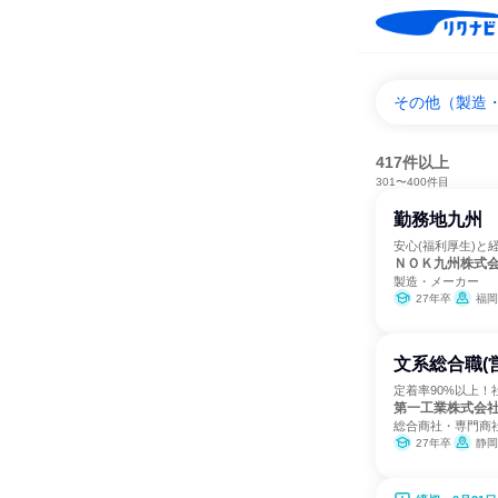
その他（製造
417件以上
301〜400件目
勤務地九州
安心(福利厚生)と
ＮＯＫ九州株式
製造・メーカー
27年卒
福岡
文系総合職(
定着率90%以上！
第一工業株式会
総合商社・専門商
27年卒
静岡