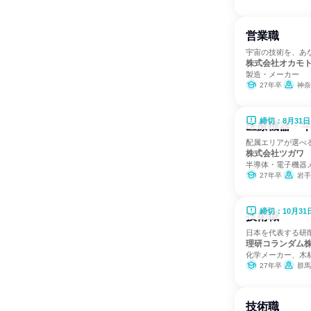
営業職
宇宙の技術を、あ
株式会社オカモ
製造・メーカー
27年卒
神奈
締切：8月31日
医療機器・
配属エリアが選べ
株式会社ツガワ
半導体・電子機器
27年卒
岩手
締切：10月31
技術職
日本を代表する研
理研コランダム
化学メーカー、木
27年卒
群馬
技術職