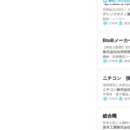
締切：8月31日
電力量計試験
年間休日128日！
デンソクテクノ
製造・メーカー
27年卒
東京
BtoBメー
【神奈川勤務】世界
株式会社向洋技
機械・医療機器メ
27年卒
神奈
ニチコン 
地球環境と未来社
ニチコン株式会
半導体・電子機器
27年卒
岩手
総合職
世界を変える燃料
坂本工業株式会