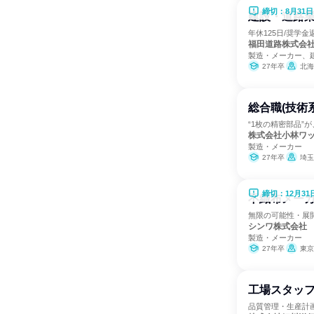
締切：8月31日
建設・道路業
年休125日/奨学
福田道路株式会
製造・メーカー、
27年卒
北海道、青
総合職(技術
“1枚の精密部品”
株式会社小林ワ
製造・メーカー
27年卒
埼玉
締切：12月31
不織布メーカ
無限の可能性・展
シンワ株式会社
製造・メーカー
27年卒
東京
工場スタッフ
品質管理・生産計