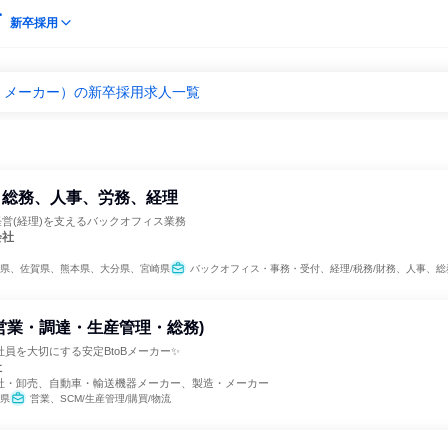
新卒採用
・メーカー）の新卒採用求人一覧
 総務、人事、労務、経理
経営(経理)を支えるバックオフィス業務
会社
県、佐賀県、熊本県、大分県、宮崎県
バックオフィス・事務・受付、経理/税務/財務、人事、総務、法務/知財、広
営業・調達・生産管理・総務)
社員を大切にする安定BtoBメーカー✨
社
社・卸売、自動車・輸送機器メーカー、製造・メーカー
県
営業、SCM/生産管理/購買/物流