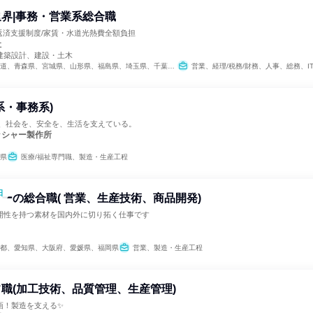
界|事務・営業系総合職
金返済支援制度/家賃・水道光熱費全額負担
社
建築設計、建設・土木
森県、宮城県、山形県、福島県、埼玉県、千葉県、東京都、神奈川県、新潟県、岐阜県、静岡県、愛知県、京都府、大阪府、兵庫県、広島県、福岡県
営業、経理/税務/財務、人事、総務、I
系・事務系)
が、社会を、安全を、生活を支えている。
ッシャー製作所
県
医療/福祉専門職、製造・生産工程
日
ーの総合職( 営業、生産技術、商品開発)
開性を持つ素材を国内外に切り拓く仕事です
都、愛知県、大阪府、愛媛県、福岡県
営業、製造・生産工程
職(加工技術、品質管理、生産管理)
画！製造を支える✨