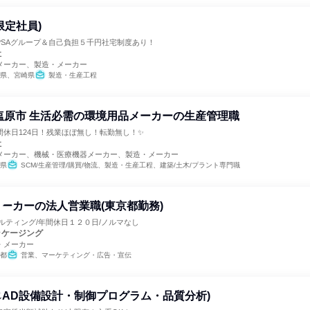
限定社員)
PSAグループ＆自己負担５千円社宅制度あり！
社
メーカー、製造・メーカー
県、宮崎県
製造・生産工程
塩原市 生活必需の環境用品メーカーの生産管理職
休日124日！残業ほぼ無し！転勤無し！✨
社
メーカー、機械・医療機器メーカー、製造・メーカー
県
SCM/生産管理/購買/物流、製造・生産工程、建築/土木/プラント専門職
ーカーの法人営業職(東京都勤務)
ルティング/年間休日１２０日/ノルマなし
ッケージング
・メーカー
都
営業、マーケティング・広告・宣伝
CAD設備設計・制御プログラム・品質分析)