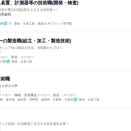
装置、計測器等の技術職(開発・検査)
 日本の電力計測品質をささえる技術者へ✨
株式会社
都
IT、製造・生産工程、建築/土木/プラント専門職
カーの製造職(組立・加工・製造技術)
シェアNo.1製品を造る。未経験からプロへ
研
ーカー、製造・メーカー
川県
製造・生産工程
技術職
会を創る仕事
社
メーカー、機械・医療機器メーカー、製造・メーカー
県、東京都、福井県、長野県、滋賀県、京都府、大阪府
製造・生産工程
タンク技術｜社員教育に尽力する安定成長企業！
社