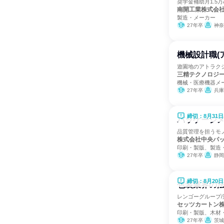
奨学金補助月1.5
南開工業株式会
製造・メーカー
27年卒
神奈
機械設計職(
遊園地のアトラク
三精テクノロジ
機械・医療機器メ
27年卒
兵庫
締切：8月31日
パッケージメ
品質管理を担うモ
株式会社中央パ
印刷・製版、製造
27年卒
静岡
締切：8月20日
包装業界の法
レンゴーグループ/
セッツカートン
印刷・製版、木材
27年卒
茨城県