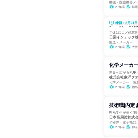
機械・医療機器メ
27年卒
群馬
締切：8月21日
メーカーの法
年休125日／残業
日栄インテック
製造・メーカー
27年卒
大阪
化学メーカー
世界へ広がるPUF
株式会社東洋ク
化学メーカー、製
27年卒
福島県
技術職|内定
理系学生が長く働け
日本高周波株式
半導体・電子機器
27年卒
神奈