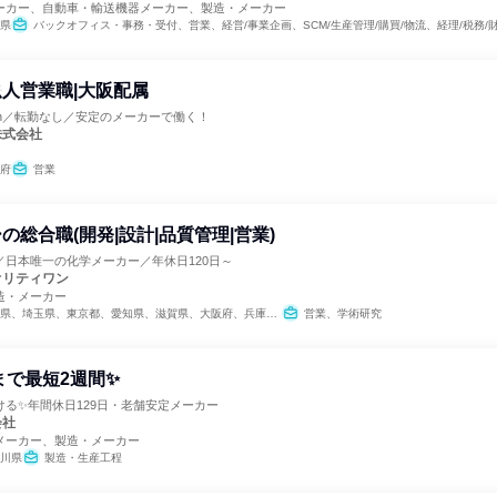
ーカー、自動車・輸送機器メーカー、製造・メーカー
県
バックオフィス・事務・受付、営業、経営/事業企画、SCM/生産管理/購買/物流、経理/税務/
人営業職|大阪配属
8h／転勤なし／安定のメーカーで働く！
株式会社
府
営業
の総合職(開発|設計|品質管理|営業)
／日本唯一の化学メーカー／年休日120日～
オリティワン
造・メーカー
、埼玉県、東京都、愛知県、滋賀県、大阪府、兵庫県、岡山県、広島県、福岡県
営業、学術研究
まで最短2週間✨
る✨年間休日129日・老舗安定メーカー
会社
メーカー、製造・メーカー
川県
製造・生産工程