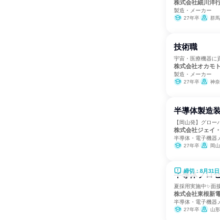
株式会社細川洋
製造・メーカー
27年卒
群馬
技術職
宇宙・医療機器に貢
株式会社オカモ
製造・メーカー
27年卒
神奈
半導体製造
【岡山発】グロー
株式会社ジェイ
半導体・電子機器
27年卒
岡山
締切：8月31日
半導体プロセ
夏採用実施中✨面
株式会社東根新
半導体・電子機器
27年卒
山形