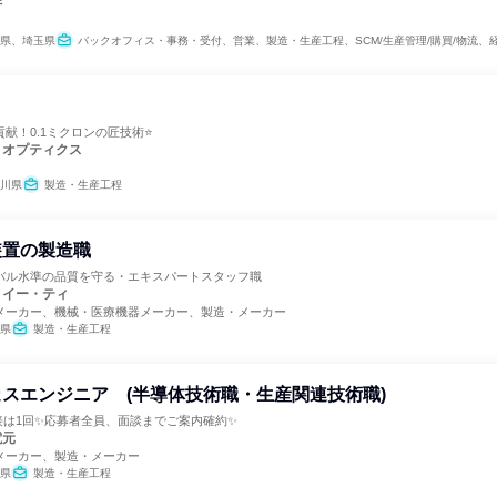
行
県、埼玉県
バックオフィス・事務・受付、営業、製造・生産工程、SCM/生産管理/購買/物流、経理/税務/財務、人事、ク
献！0.1ミクロンの匠技術⭐
トオプティクス
川県
製造・生産工程
装置の製造職
バル水準の品質を守る・エキスパートスタッフ職
・イー・ティ
メーカー、機械・医療機器メーカー、製造・メーカー
県
製造・生産工程
スエンジニア (半導体技術職・生産関連技術職)
接は1回✨応募者全員、面談までご案内確約✨
電元
メーカー、製造・メーカー
県
製造・生産工程