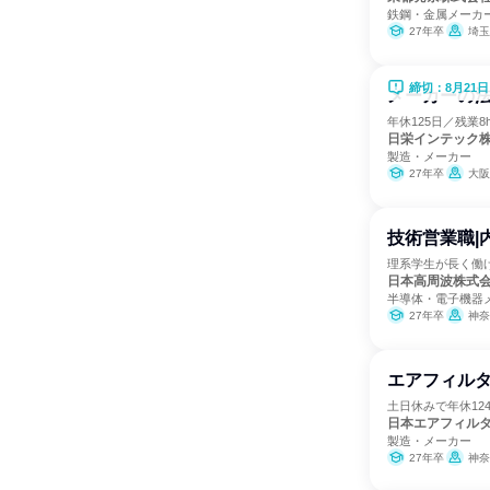
鉄鋼・金属メーカ
27年卒
埼玉
締切：8月21日
メーカーの法
年休125日／残業
日栄インテック
製造・メーカー
27年卒
大阪
技術営業職|
理系学生が長く働け
日本高周波株式
半導体・電子機器
27年卒
神奈
エアフィルタ
土日休みで年休12
日本エアフィル
製造・メーカー
27年卒
神奈