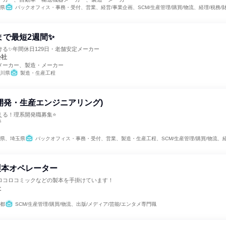
県
バックオフィス・事務・受付、営業、経営/事業企画、SCM/生産管理/購買/物流、経理/税務/
まで最短2週間✨
る✨年間休日129日・老舗安定メーカー
会社
メーカー、製造・メーカー
川県
製造・生産工程
開発・生産エンジニアリング)
える！理系開発職募集⭐
行
県、埼玉県
バックオフィス・事務・受付、営業、製造・生産工程、SCM/生産管理/購買/物流、経理/税務/財務、人事、ク
製本オペレーター
ロコロコミックなどの製本を手掛けています！
社
都
SCM/生産管理/購買/物流、出版/メディア/芸能/エンタメ専門職