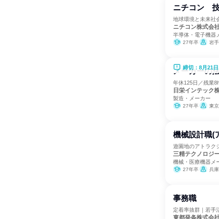
ニチコン 
地球環境と未来社
ニチコン株式会
半導体・電子機器
27年卒
岩手
締切：8月21日
メーカーの法
年休125日／残業
日栄インテック
製造・メーカー
27年卒
東京
機械設計職(
遊園地のアトラク
三精テクノロジ
機械・医療機器メ
27年卒
兵庫
事務職
定着率抜群｜若手
東都発条株式会