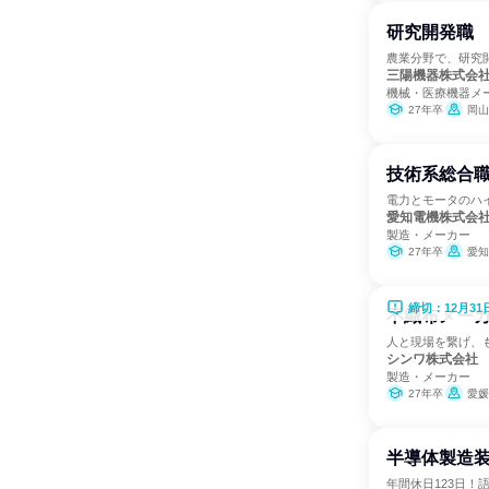
研究開発職
農業分野で、研究
三陽機器株式会
機械・医療機器メ
27年卒
岡山
技術系総合
電力とモータのハ
愛知電機株式会
製造・メーカー
27年卒
愛知
締切：12月31
不織布メーカ
人と現場を繋げ、
シンワ株式会社
製造・メーカー
27年卒
愛媛
半導体製造
年間休日123日