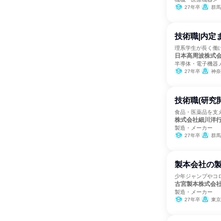
27年卒
群馬
技術職|内定
理系学生が長く働け
日本高周波株式
半導体・電子機器
27年卒
神奈
技術職(研究
食品・医薬品を支
株式会社細川洋
製造・メーカー
27年卒
群馬
製本会社の
少年ジャンプやコ
古宮製本株式会
製造・メーカー
27年卒
東京