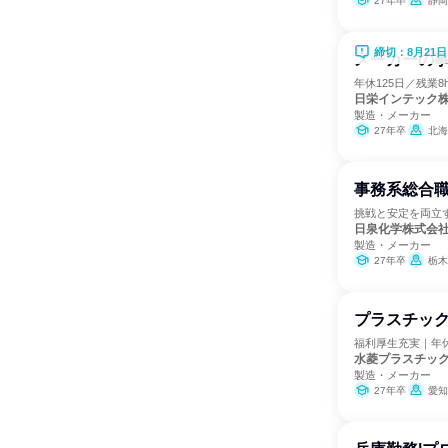
27年卒
静岡
締切：8月21日
メーカーの事
年休125日／残業
日栄インテック
製造・メーカー
27年卒
北海
事務系総合
挑戦と安定を両立
日泉化学株式会
製造・メーカー
27年卒
栃木
プラスチッ
福利厚生充実｜年
水菱プラスチッ
製造・メーカー
27年卒
愛知