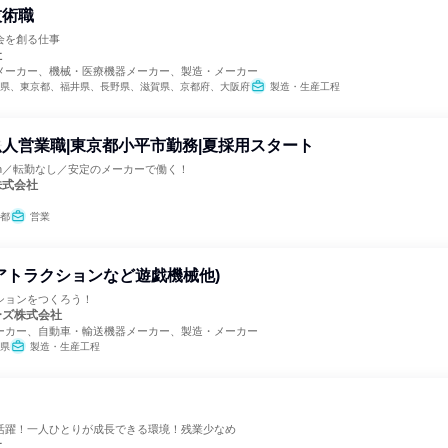
技術職
会を創る仕事
社
メーカー、機械・医療機器メーカー、製造・メーカー
県、東京都、福井県、長野県、滋賀県、京都府、大阪府
製造・生産工程
人営業職|東京都小平市勤務|夏採用スタート
8h／転勤なし／安定のメーカーで働く！
株式会社
都
営業
アトラクションなど遊戯機械他)
ションをつくろう！
ーズ株式会社
ーカー、自動車・輸送機器メーカー、製造・メーカー
県
製造・生産工程
活躍！一人ひとりが成長できる環境！残業少なめ
社