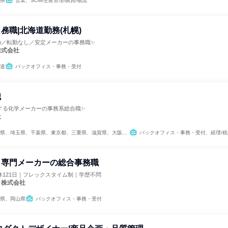
県
営業、SCM/生産管理/購買/物流
務職|北海道勤務(札幌)
8h／転勤なし／安定メーカーの事務職✨
株式会社
道
バックオフィス・事務・受付
職
する化学メーカーの事務系総合職✨
社
県、埼玉県、千葉県、東京都、三重県、滋賀県、大阪府、愛媛県
バックオフィス・事務・受付、経理/税
ク専門メーカーの総合事務職
休121日｜フレックスタイム制｜学歴不問
ク株式会社
県、岡山県
バックオフィス・事務・受付