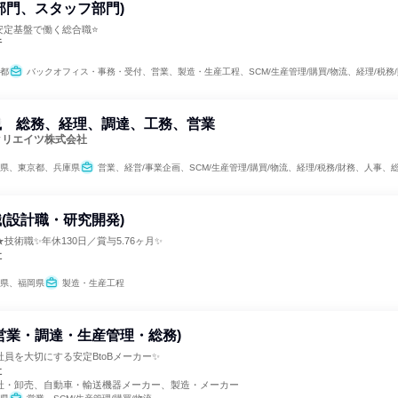
部門、スタッフ部門)
✨安定基盤で働く総合職⭐
行
都
バックオフィス・事務・受付、営業、製造・生産工程、SCM/生産管理/購買/物流、経理/税務/財務、人事、クリ
職 総務、経理、調達、工務、営業
クリエイツ株式会社
県、東京都、兵庫県
営業、経営/事業企画、SCM/生産管理/購買/物流、経理/税務/財務、人事、総
(設計職・研究開発)
技術職✨年休130日／賞与5.76ヶ月✨
社
県、福岡県
製造・生産工程
営業・調達・生産管理・総務)
社員を大切にする安定BtoBメーカー✨
社
社・卸売、自動車・輸送機器メーカー、製造・メーカー