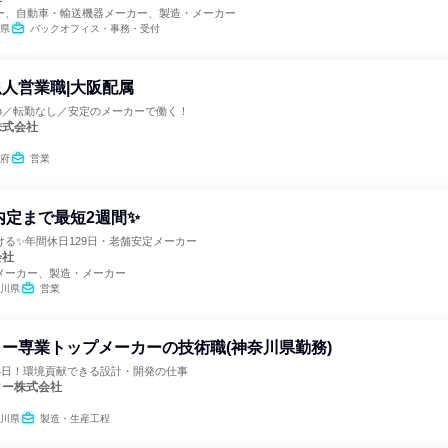
ー、自動車・輸送機器メーカー、製造・メーカー
県
バックオフィス・事務・受付
人営業職|大阪配属
8h／転勤なし／安定のメーカーで働く！
株式会社
府
営業
内定まで最短2週間✨
る✨年間休日129日・老舗安定メーカー
会社
メーカー、製造・メーカー
川県
営業
ー専業トップメーカーの技術職(神奈川県勤務)
4日！環境貢献できる設計・開発の仕事
ター株式会社
川県
製造・生産工程