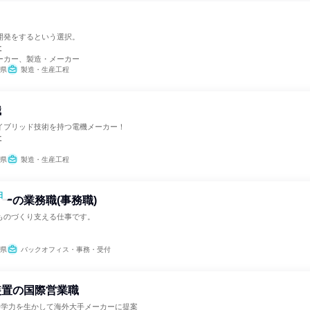
開発をするという選択。
社
ーカー、製造・メーカー
県
製造・生産工程
職
イブリッド技術を持つ電機メーカー！
社
県
製造・生産工程
日
ーの業務職(事務職)
ものづくり支える仕事です。
県
バックオフィス・事務・受付
装置の国際営業職
！語学力を生かして海外大手メーカーに提案