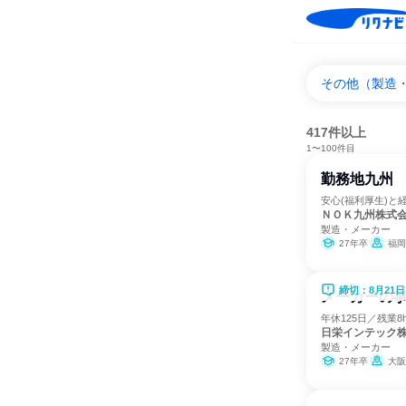
その他（製造
417件以上
1〜100件目
勤務地九州
安心(福利厚生)と
ＮＯＫ九州株式
製造・メーカー
27年卒
福岡
締切：8月21日
メーカーの事
年休125日／残業
日栄インテック
製造・メーカー
27年卒
大阪