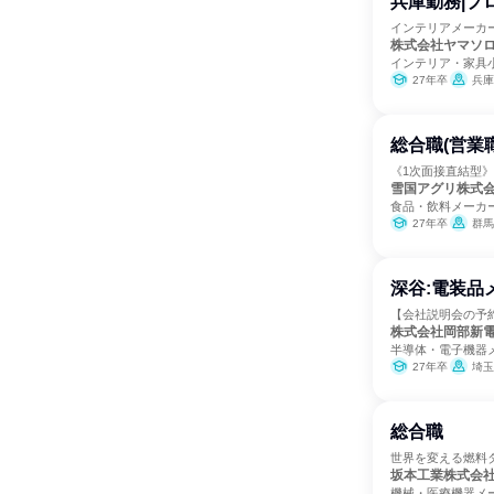
兵庫勤務|プ
インテリアメーカー
株式会社ヤマソ
インテリア・家具
27年卒
兵庫
総合職(営業
《1次面接直結型
雪国アグリ株式
食品・飲料メーカ
27年卒
群馬
深谷:電装品
【会社説明会の予約
株式会社岡部新
半導体・電子機器
27年卒
埼玉
総合職
世界を変える燃料
坂本工業株式会
機械・医療機器メ