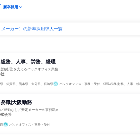
新卒採用
・メーカー）の新卒採用求人一覧
 総務、人事、労務、経理
経営(経理)を支えるバックオフィス業務
会社
県、佐賀県、熊本県、大分県、宮崎県
バックオフィス・事務・受付、経理/税務/財務、人事、総務、法務/知財、広
務職|大阪勤務
8h／転勤なし／安定メーカーの事務職⭐
株式会社
府
バックオフィス・事務・受付