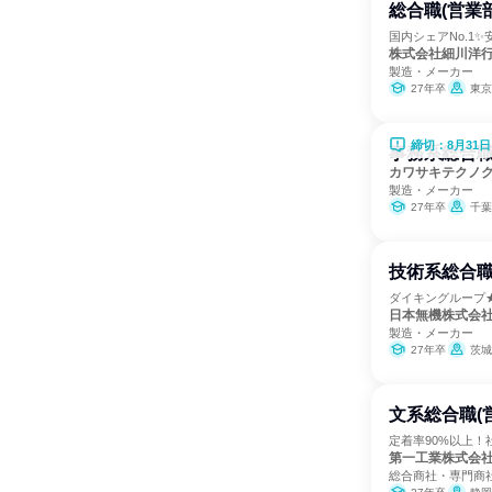
総合職(営業
国内シェアNo.1
株式会社細川洋
製造・メーカー
27年卒
東京
締切：8月31日
事務系総合
カワサキテクノ
製造・メーカー
27年卒
千葉
技術系総合職
ダイキングループ★
日本無機株式会
製造・メーカー
27年卒
茨城
文系総合職(
定着率90%以上！
第一工業株式会
総合商社・専門商