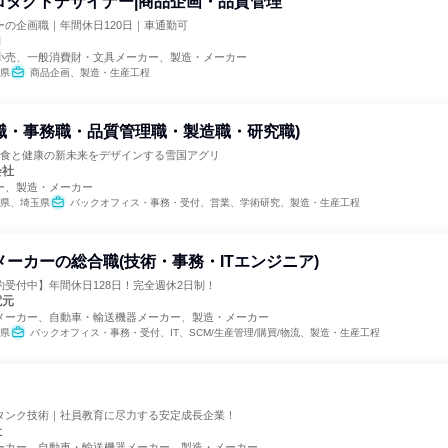
ロダクトデザイナー|商品企画・品質管理
の企画職｜年間休日120日｜車通勤可
ロ
小売、一般消費財・文具メーカー、製造・メーカー
県
商品企画、製造・生産工程
職・事務職・品質管理職・製造職・研究職)
》食と健康の新未来をデザインする雪国アグリ
会社
ー、製造・メーカー
県、埼玉県
バックオフィス・事務・受付、営業、学術研究、製造・生産工程
メーカーの総合職(技術・事務・ITエンジニア)
受付中】年間休日128日！完全週休2日制！
電元
メーカー、自動車・輸送機器メーカー、製造・メーカー
県
バックオフィス・事務・受付、IT、SCM/生産管理/購買/物流、製造・生産工程
タンク技術｜社員教育に尽力する安定成長企業！
社
ーカー、自動車・輸送機器メーカー、製造・メーカー