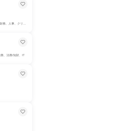
エイティブ/デザイン職
務、法務/知財、IT