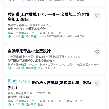
技術職(工作機械オペレーター 金属加工 溶射精
密加工 製造)
独身寮完備/住宅・家族手当/転勤なし
倉敷ボーリング機工株式会社
機械・医療機器メーカー、鉄鋼・金属メーカー
27年卒
岡山県
SCM/生産管理/購買/物流、製造・生産工程
自動車用部品の金型設計
完全週休2日制＊年間休日121日＊専門知識不要＊モノづくり
TATEBAYASHIMOULDING株式会社
機械・医療機器メーカー、鉄鋼・金属メーカー、自動車・輸送機器メーカー
27年卒
群馬県
製造・生産工程
締切：8月17日
隠れた優良企業の法人営業職(愛知県勤務 転勤
無し)
顧客と技術を繋ぐルート営業の仕事！
新栄機工株式会社
機械・医療機器メーカー、鉄鋼・金属メーカー、製造・メーカー
27年卒
愛知県
営業