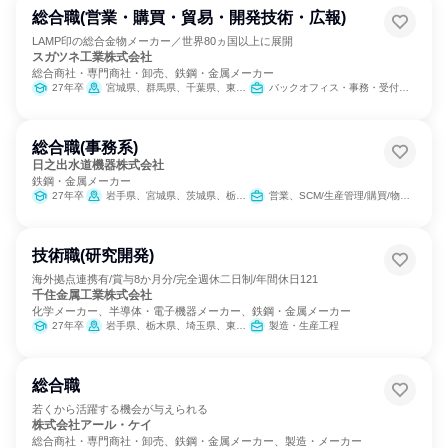
総合職(営業・購買・貿易・開発技術・広報)
LAMP印の総合金物メーカー／世界80ヵ国以上に展開
スガツネ工業株式会社
総合商社・専門商社・卸売、鉄鋼・金属メーカー
27年卒
宮城県、群馬県、千葉県、東京都、神奈川県、愛知県、京都府、大阪府、福岡県
バックオフィス・事務・受付、営業、製造・生産工程、SCM/生産管理/購買/物流、法務/知財、IT、広報/IR、クリエイティブ/デザイン職
総合職(事務系)
日之出水道機器株式会社
鉄鋼・金属メーカー
27年卒
岩手県、宮城県、茨城県、栃木県、群馬県、埼玉県、千葉県、東京都、神奈川県、新潟県、石川県、長野県、静岡県、愛知県、滋賀県、京都府、大阪府、兵庫県、鳥取県、岡山県、広島県、山口県、愛媛県、高知県、福岡県、佐賀県、長崎県、熊本県、宮崎県、鹿児島県
営業、SCM/生産管理/購買/物流、経理/税務/財務、総務、法務/知財、マーケティング・広告・宣伝
技術職(研究開発)
海外拠点連携有/賞与8か月分/完全週休二日制/年間休日121
千住金属工業株式会社
化学メーカー、半導体・電子機器メーカー、鉄鋼・金属メーカー
27年卒
岩手県、栃木県、埼玉県、東京都、富山県、長野県、愛知県、兵庫県、福岡県
製造・生産工程
総合職
若くから活躍する機会が与えられる
株式会社アール・ケイ
総合商社・専門商社・卸売、鉄鋼・金属メーカー、製造・メーカー