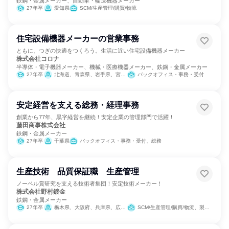
鉄鋼・金属メーカー、自動車・輸送機器メーカー
27年卒
愛知県
SCM/生産管理/購買/物流
住宅設備機器メーカーの営業事務
ともに、つぎの快適をつくろう。生活に近い住宅設備機器メーカー
株式会社コロナ
半導体・電子機器メーカー、機械・医療機器メーカー、鉄鋼・金属メーカー
27年卒
北海道、青森県、岩手県、宮城県、秋田県、山形県、福島県、茨城県、栃木県、群馬県、埼玉県、千葉県、東京都、神奈川県、新潟県、富山県、石川県、福井県、山梨県、長野県、岐阜県、静岡県、愛知県、三重県、滋賀県、京都府、大阪府、兵庫県、鳥取県、岡山県、広島県、山口県、香川県、愛媛県、福岡県、長崎県、熊本県、大分県、宮崎県、鹿児島県、沖縄県
バックオフィス・事務・受付
安定経営を支える総務・経理事務
創業から77年、黒字経営を継続！安定企業の管理部門で活躍！
藤田商事株式会社
鉄鋼・金属メーカー
27年卒
千葉県
バックオフィス・事務・受付、総務
生産技術 品質保証職 生産管理
ノーベル賞研究を支える技術者集団！安定技術メーカー！
株式会社野村鍍金
鉄鋼・金属メーカー
27年卒
栃木県、大阪府、兵庫県、広島県
SCM/生産管理/購買/物流、製造・生産工程