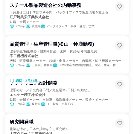
スチール製品製造会社の内勤事務
【完週休二日】学部学科不問！バックオフィスで製造現場を支える
江戸崎共栄工業株式会社
鉄鋼・金属メーカー
27年卒
茨城県
バックオフィス・事務・受付、営業
品質管理・生産管理職(松山・鈴鹿勤務)
理系学生/精密機器・自動車部品・医療・食品/研修制度充実
不二精機株式会社
機械・医療機器メーカー、鉄鋼・金属メーカー、自動車・輸送機器メーカー
27年卒
三重県、愛媛県
SCM/生産管理/購買/物流、製造・生産工程
締切：8月31日
ソフトウェア設計開発
理系の方へ／研究内容不問／完全週休2日制／転勤なし
エムケー精工株式会社
鉄鋼・金属メーカー、自動車・輸送機器メーカー、製造・メーカー
27年卒
長野県
IT、製造・生産工程
研究開発職
化学を活かし日本の技術を守る研究職✨
大森クローム工業株式会社