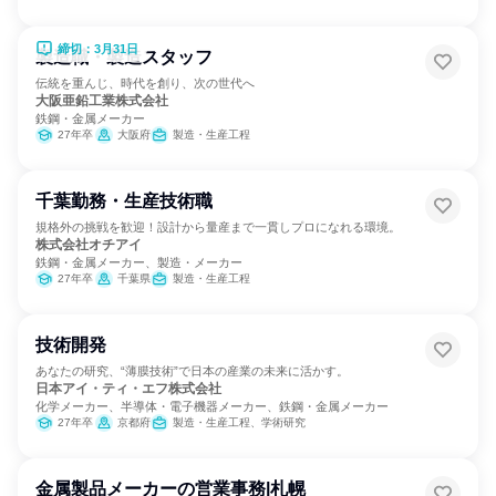
締切：3月31日
製造職・製造スタッフ
伝統を重んじ、時代を創り、次の世代へ
大阪亜鉛工業株式会社
鉄鋼・金属メーカー
27年卒
大阪府
製造・生産工程
千葉勤務・生産技術職
規格外の挑戦を歓迎！設計から量産まで一貫しプロになれる環境。
株式会社オチアイ
鉄鋼・金属メーカー、製造・メーカー
27年卒
千葉県
製造・生産工程
技術開発
あなたの研究、“薄膜技術”で日本の産業の未来に活かす。
日本アイ・ティ・エフ株式会社
化学メーカー、半導体・電子機器メーカー、鉄鋼・金属メーカー
27年卒
京都府
製造・生産工程、学術研究
金属製品メーカーの営業事務|札幌