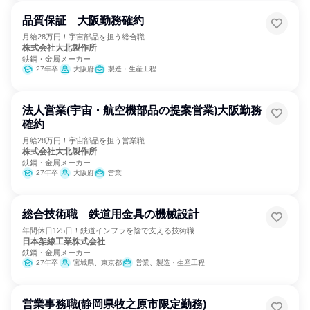
品質保証 大阪勤務確約
月給28万円！宇宙部品を担う総合職
株式会社大北製作所
鉄鋼・金属メーカー
27年卒
大阪府
製造・生産工程
法人営業(宇宙・航空機部品の提案営業)大阪勤務
確約
月給28万円！宇宙部品を担う営業職
株式会社大北製作所
鉄鋼・金属メーカー
27年卒
大阪府
営業
総合技術職 鉄道用金具の機械設計
年間休日125日！鉄道インフラを陰で支える技術職
日本架線工業株式会社
鉄鋼・金属メーカー
27年卒
宮城県、東京都
営業、製造・生産工程
営業事務職(静岡県牧之原市限定勤務)