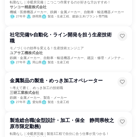
転勤なし｜冷暖房完備｜こつこつ作業するのが好きな方おすすめ！
サンコー精産株式会社
機械・医療機器メーカー、鉄鋼・金属メーカー、自動車・輸送機器メーカー
27年卒
静岡県
製造・生産工程、建築/土木/プラント専門職
社宅完備✨自動化・ライン開発を担う生産技術
職
モノづくりの効率を変える！生産技術エンジニア
ユアサ工機株式会社
鉄鋼・金属メーカー、自動車・輸送機器メーカー、建設・修理・メンテナン
スサービス
27年卒
岡山県
製造・生産工程
金属製品の製造・めっき加工オペレーター
✨考えて磨く、めっき加工の技術職
三研工業株式会社
鉄鋼・金属メーカー、製造・メーカー
27年卒
愛知県
製造・生産工程
製造総合職(金型設計・加工・保全 静岡県牧之
原市限定勤務)
転勤なし｜冷暖房完備｜製造3工程で自分に合う仕事が見つかる！