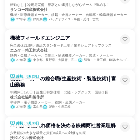
転勤なし｜冷暖房完備｜部署との連携しながらチームで進める！
サンコー精産株式会社
機械・医療機器メーカー、鉄鋼・金属メーカー、自動車・輸送機器メーカー
27年卒
静岡県
バックオフィス・事務・受付、営業
機械フィールドエンジニア
完全週休2日制／東証スタンダード上場／業界シェアトップクラス
エムケー精工株式会社
鉄鋼・金属メーカー、自動車・輸送機器メーカー、製造・メーカー
27年卒
東京都、長野県、大阪府、広島県、福岡県
製造・生産工程、建築/土木/プラント専門職
締切：8月28日
機械メーカーの総合職(生産技術・製造技術)│富
山勤務
年間休日120日｜誕生日特別休暇｜北陸トップクラス｜面接１回
株式会社協和製作所
半導体・電子機器メーカー、鉄鋼・金属メーカー
27年卒
富山県
製造・生産工程
締切：9月30日
20代から仕入れ価格を決める鉄鋼商社営業理解
少数精鋭×大きな裁量と責任×成果への対価を約束
扶和メタル株式会社