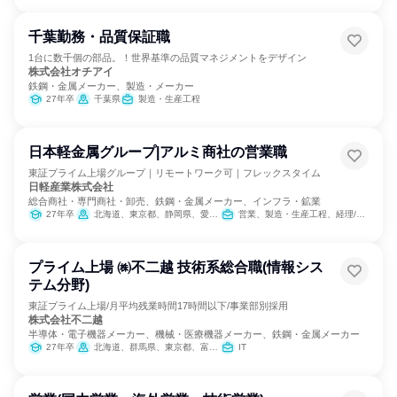
千葉勤務・品質保証職
1台に数千個の部品。！世界基準の品質マネジメントをデザイン
株式会社オチアイ
鉄鋼・金属メーカー、製造・メーカー
27年卒
千葉県
製造・生産工程
日本軽金属グループ|アルミ商社の営業職
東証プライム上場グループ｜リモートワーク可｜フレックスタイム
日軽産業株式会社
総合商社・専門商社・卸売、鉄鋼・金属メーカー、インフラ・鉱業
27年卒
北海道、東京都、静岡県、愛知県、大阪府、福岡県
営業、製造・生産工程、経理/税務/財務、人事、総務、法務/知財、IT、広報/IR、組織運営管理・公務員・事務系職種、建築/土木/プラント専門職
プライム上場 ㈱不二越 技術系総合職(情報シス
テム分野)
東証プライム上場/月平均残業時間17時間以下/事業部別採用
株式会社不二越
半導体・電子機器メーカー、機械・医療機器メーカー、鉄鋼・金属メーカー
27年卒
北海道、群馬県、東京都、富山県、愛知県、大阪府、広島県、福岡県
IT