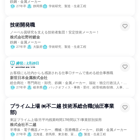
鉄鋼・金属メーカー
27年卒
静岡県
学術研究、製造・生産工程
技術開発職
ノーベル賞研究を支える技術者集団！安定技術メーカー！
株式会社野村鍍金
鉄鋼・金属メーカー
27年卒
大阪府
学術研究、製造・生産工程
締切：2月28日
事務総合職
お客様にも社内からも感謝される仕事◎チームで進める総合事務職
新世日本金属株式会社
総合商社・専門商社・卸売、鉄鋼・金属メーカー、福祉・独立行政法人・
NGO・NPO
27年卒
岐阜県
バックオフィス・事務・受付、経理/税務/財務、人事、総務、法務/知財、IT、広報/IR、組織運営管理・公務員・事務系職種
プライム上場 ㈱不二越 技術系総合職(油圧事業
部)
東証プライム上場/月平均残業時間17時間以下/事業部別採用
株式会社不二越
半導体・電子機器メーカー、機械・医療機器メーカー、鉄鋼・金属メーカー
27年卒
北海道、群馬県、東京都、富山県、愛知県、大阪府、広島県、福岡県
製造・生産工程