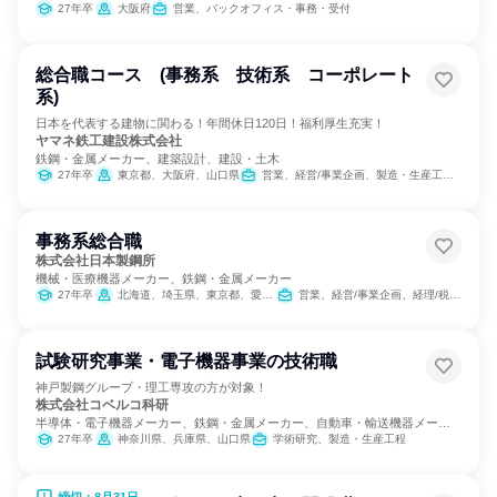
27年卒
大阪府
営業、バックオフィス・事務・受付
総合職コース (事務系 技術系 コーポレート
系)
日本を代表する建物に関わる！年間休日120日！福利厚生充実！
ヤマネ鉄工建設株式会社
鉄鋼・金属メーカー、建築設計、建設・土木
27年卒
東京都、大阪府、山口県
営業、経営/事業企画、製造・生産工程、SCM/生産管理/購買/物流、経理/税務/財務、人事、総務、建築/土木/プラント専門職
事務系総合職
株式会社日本製鋼所
機械・医療機器メーカー、鉄鋼・金属メーカー
27年卒
北海道、埼玉県、東京都、愛知県、大阪府、広島県
営業、経営/事業企画、経理/税務/財務、人事、総務、法務/知財、IT
試験研究事業・電子機器事業の技術職
神戸製鋼グループ・理工専攻の方が対象！
株式会社コベルコ科研
半導体・電子機器メーカー、鉄鋼・金属メーカー、自動車・輸送機器メーカ
ー
27年卒
神奈川県、兵庫県、山口県
学術研究、製造・生産工程