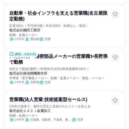
自動車・社会インフラを支える営業職(名古屋限
定勤務)
文系100％！平均28.9歳！年休126日・転勤なし・駅近✨
株式会社鶴田工業所
鉄鋼・金属メーカー
27年卒
愛知県
営業
締切：8月23日
✅8月25日 精密部品メーカーの営業職✨長野県
で勤務
内定まで最速2週間！/年間休日123日/産休復職率100％！
株式会社南信精機製作所
半導体・電子機器メーカー、鉄鋼・金属メーカー、製造・メーカー
27年卒
長野県
営業
営業職(法人営業:技術提案型セールス)
130年の技術で、都市の安全と未来のモビリティを支える
株式会社ＵＡＣＪ金属加工
鉄鋼・金属メーカー
27年卒
宮城県、福島県、千葉県、東京都、岐阜県、愛知県、滋賀県、大阪府、広島県、福岡県
営業