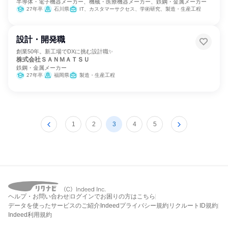
半導体・電子機器メーカー、機械・医療機器メーカー、鉄鋼・金属メーカー
27年卒
石川県
IT、カスタマーサクセス、学術研究、製造・生産工程
設計・開発職
創業50年。新工場でDXに挑む設計職✨
株式会社ＳＡＮＭＡＴＳＵ
鉄鋼・金属メーカー
27年卒
福岡県
製造・生産工程
1
2
3
4
5
ヘルプ・お問い合わせ
ログインでお困りの方はこちら
データを使ったサービスのご紹介
Indeedプライバシー規約
リクルートID規約
Indeed利用規約