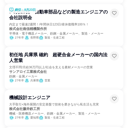
締切：8月23日
✅8月25日 自動車部品などの製造エンジニアの
会社説明会
内定まで最速2週間！/年間休日123日/産休復職率100％！
株式会社南信精機製作所
半導体・電子機器メーカー、鉄鋼・金属メーカー、製造・メーカー
27年卒
長野県
製造・生産工程
初任地 兵庫県 確約 超硬合金メーカーの国内法
人営業
文理不問/月給36万円以上/社会を支える素材メーカーの営業
サンアロイ工業株式会社
鉄鋼・金属メーカー
27年卒
兵庫県
営業
機械設計エンジニア
大手取引×海外展開の安定基盤で技術を磨きながら私生活も充実
株式会社藤井鉄工所
機械・医療機器メーカー、鉄鋼・金属メーカー、製造・メーカー
27年卒
愛知県
製造・生産工程