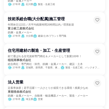
鉄鋼・金属メーカー
27年卒
石川県
製造・生産工程
技術系総合職(大分配属)施工管理
年間休日122日／月平均残業時間20時間以内／理系歓迎
富士岐工産株式会社
鉄鋼・金属メーカー
27年卒
大分県
建築/土木/プラント専門職
住宅用建材の製造・加工・生産管理
頼で選ばれる住宅資材専門商社＆メーカーとして創業100年！
稲垣商事株式会社
総合商社・専門商社・卸売、鉄鋼・金属メーカー、建設・土木
27年卒
宮城県、群馬県、千葉県、東京都、神奈川県
製造・生産工程、バックオフィス・事務・受付、SCM/生産管理/購買/物流、建築/土木/プラント専門職、商品企画
法人営業
定着率抜群｜若手活躍！一人ひとりが成長できる環境！残業少なめ
東都発条株式会社
鉄鋼・金属メーカー、自動車・輸送機器メーカー、製造・メーカー
27年卒
埼玉県
営業