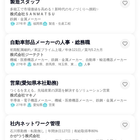
製造スタッフ
多能工で市場価値を高める！新時代のモノづくりへ挑戦✨
株式会社ＳＡＮＭＡＴＳＵ
鉄鋼・金属メーカー
27年卒
福岡県
製造・生産工程
自動車部品メーカーの人事・総務職
初期配属確約／東証プライム上場／年休121日／賞与5.2カ月
株式会社ジーテクト
機械・医療機器メーカー、鉄鋼・金属メーカー、自動車・輸送機器メーカー
27年卒
栃木県、群馬県、埼玉県、東京都、岐阜県、滋賀県
人事
営業(愛知県本社勤務)
つくるを支える。先端産業の課題を解決するソリューション営業
株式会社マキノ
半導体・電子機器メーカー、機械・医療機器メーカー、鉄鋼・金属メーカー
27年卒
愛知県
営業
社内ネットワーク管理
石川県勤務・転勤無し｜年間休日127日｜有給取得率80%
かがつう株式会社