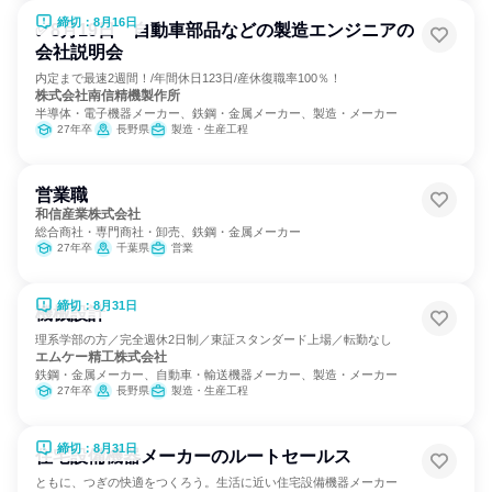
締切：8月16日
✅8月19日 自動車部品などの製造エンジニアの
会社説明会
内定まで最速2週間！/年間休日123日/産休復職率100％！
株式会社南信精機製作所
半導体・電子機器メーカー、鉄鋼・金属メーカー、製造・メーカー
27年卒
長野県
製造・生産工程
営業職
和信産業株式会社
総合商社・専門商社・卸売、鉄鋼・金属メーカー
27年卒
千葉県
営業
締切：8月31日
機械設計
理系学部の方／完全週休2日制／東証スタンダード上場／転勤なし
エムケー精工株式会社
鉄鋼・金属メーカー、自動車・輸送機器メーカー、製造・メーカー
27年卒
長野県
製造・生産工程
締切：8月31日
住宅設備機器メーカーのルートセールス
ともに、つぎの快適をつくろう。生活に近い住宅設備機器メーカー