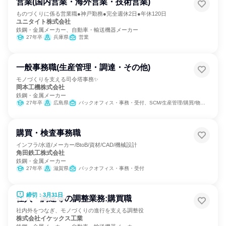
営業(国内営業・海外営業・技術営業)
ものづくりに係る営業職●神戸勤務●完全週休2日●年休120日
ユニタイト株式会社
鉄鋼・金属メーカー、自動車・輸送機器メーカー
27年卒
兵庫県
営業
一般事務職(生産管理・調達・その他)
モノづくりを支える司令塔事務✨
岡本工機株式会社
鉄鋼・金属メーカー
27年卒
広島県
バックオフィス・事務・受付、SCM/生産管理/購買/物流、経理/税務/財務
購買・検査事務職
インフラ/水道/メーカー/BtoB/資材/CAD/機械設計
角田鉄工株式会社
鉄鋼・金属メーカー
27年卒
滋賀県
バックオフィス・事務・受付
締切：3月31日
仕入・調達等の調整業務:購買職
社内外をつなぎ、モノづくりの進行を支える調整役
株式会社イケックス工業