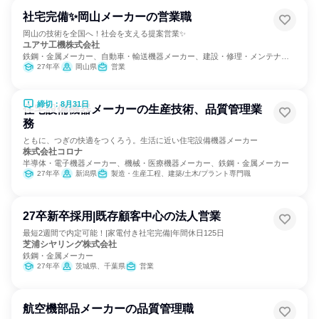
社宅完備✨岡山メーカーの営業職
岡山の技術を全国へ！社会を支える提案営業✨
ユアサ工機株式会社
鉄鋼・金属メーカー、自動車・輸送機器メーカー、建設・修理・メンテナン
スサービス
27年卒
岡山県
営業
締切：8月31日
住宅設備機器メーカーの生産技術、品質管理業
務
ともに、つぎの快適をつくろう。生活に近い住宅設備機器メーカー
株式会社コロナ
半導体・電子機器メーカー、機械・医療機器メーカー、鉄鋼・金属メーカー
27年卒
新潟県
製造・生産工程、建築/土木/プラント専門職
27卒新卒採用|既存顧客中心の法人営業
最短2週間で内定可能！|家電付き社宅完備|年間休日125日
芝浦シヤリング株式会社
鉄鋼・金属メーカー
27年卒
茨城県、千葉県
営業
航空機部品メーカーの品質管理職