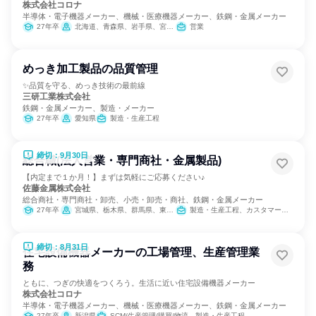
株式会社コロナ
半導体・電子機器メーカー、機械・医療機器メーカー、鉄鋼・金属メーカー
27年卒
北海道、青森県、岩手県、宮城県、秋田県、山形県、福島県、茨城県、栃木県、群馬県、埼玉県、千葉県、東京都、神奈川県、新潟県、富山県、石川県、福井県、山梨県、長野県、岐阜県、静岡県、愛知県、三重県、滋賀県、京都府、大阪府、兵庫県、鳥取県、岡山県、広島県、山口県、香川県、愛媛県、福岡県、長崎県、熊本県、大分県、宮崎県、鹿児島県、沖縄県
営業
めっき加工製品の品質管理
✨品質を守る、めっき技術の最前線
三研工業株式会社
鉄鋼・金属メーカー、製造・メーカー
27年卒
愛知県
製造・生産工程
締切：9月30日
総合職(法人営業・専門商社・金属製品)
【内定まで１か月！】まずは気軽にご応募ください♪
佐藤金属株式会社
総合商社・専門商社・卸売、小売・卸売・商社、鉄鋼・金属メーカー
27年卒
宮城県、栃木県、群馬県、東京都、神奈川県、静岡県、愛知県、大阪府、福岡県
製造・生産工程、カスタマーサクセス、IT、営業、バックオフィス・事務・受付、経理/税務/財務、人事、総務
締切：8月31日
住宅設備機器メーカーの工場管理、生産管理業
務
ともに、つぎの快適をつくろう。生活に近い住宅設備機器メーカー
株式会社コロナ
半導体・電子機器メーカー、機械・医療機器メーカー、鉄鋼・金属メーカー
27年卒
新潟県
SCM/生産管理/購買/物流、製造・生産工程