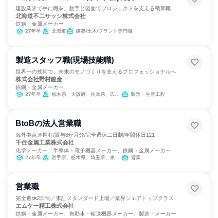
建設業界で手に職を。数字と図面でプロジェクトを支える積算職
北海道不二サッシ株式会社
鉄鋼・金属メーカー
27年卒
北海道
建築/土木/プラント専門職
製造スタッフ職(現場技能職)
世界一の技術で、未来のモノづくりを支えるプロフェッショナルへ
株式会社野村鍍金
鉄鋼・金属メーカー
27年卒
栃木県、大阪府、兵庫県、広島県
製造・生産工程
BtoBの法人営業職
海外拠点連携有/賞与8か月分/完全週休二日制/年間休日121
千住金属工業株式会社
化学メーカー、半導体・電子機器メーカー、鉄鋼・金属メーカー
27年卒
岩手県、栃木県、埼玉県、東京都、富山県、長野県、愛知県、兵庫県、福岡県
営業
営業職
完全週休2日制／東証スタンダード上場／業界シェアトップクラス
エムケー精工株式会社
鉄鋼・金属メーカー、自動車・輸送機器メーカー、製造・メーカー