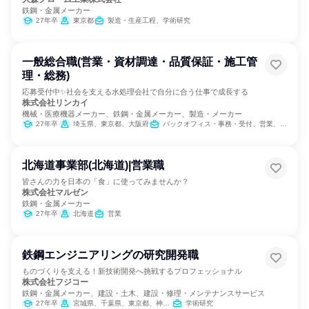
鉄鋼・金属メーカー
27年卒
東京都
製造・生産工程、学術研究
一般総合職(営業・資材調達・品質保証・施工管
理・総務)
応募受付中✨社会を支える水処理会社で自分に合う仕事で成長する
株式会社リンカイ
機械・医療機器メーカー、鉄鋼・金属メーカー、製造・メーカー
27年卒
埼玉県、東京都、大阪府
バックオフィス・事務・受付、営業、SCM/生産管理/購買/物流、経理/税務/財務、人事、総務、建築/土木/プラント専門職、製造・生産工程
北海道事業部(北海道)|営業職
皆さんの力を日本の「食」に使ってみませんか？
株式会社マルゼン
鉄鋼・金属メーカー
27年卒
北海道
営業
鉄鋼エンジニアリングの研究開発職
ものづくりを支える！新技術開発へ挑戦するプロフェッショナル
株式会社フジコー
鉄鋼・金属メーカー、建設・土木、建設・修理・メンテナンスサービス
27年卒
宮城県、千葉県、東京都、神奈川県、愛知県、大阪府、兵庫県、岡山県、広島県、福岡県
学術研究