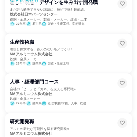
締切：8月31日
新しい製品・デザインを生み出す開発職
まだ誰も解決できない課題に、技術で挑む最前線。
株式会社日本パーツセンター
鉄鋼・金属メーカー、製造・メーカー、建設・土木
27年卒
石川県
製造・生産工程、学術研究
生産技術職
現場と探求する、答えのないモノづくり⭐
MAアルミニウム株式会社
鉄鋼・金属メーカー
27年卒
静岡県
製造・生産工程
人事・経理部門コース
会社の「ヒト」と「カネ」を支える専門職⭐
MAアルミニウム株式会社
鉄鋼・金属メーカー
27年卒
静岡県
経理/税務/財務、人事、総務
研究開発職
アルミの新たな可能性を探る研究開発⭐
MAアルミニウム株式会社