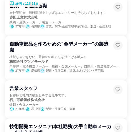
締切：12月31日
営業・管理総合職
会社説明会 随時開催中！まずはエントリーお待ちしております！
赤田工業株式会社
鉄鋼・金属メーカー、製造・メーカー
27年卒
長野県
営業、SCM/生産管理/購買/物流、製造・生産工程
自動車部品を作るための”金型メーカー”の製造
職
機械じゃできない！最後の0.01ミリを仕上げる職人✨
株式会社ウツノモールド
半導体・電子機器メーカー、鉄鋼・金属メーカー、自動車・輸送機器メーカ
ー
27年卒
愛知県
製造・生産工程、建築/土木/プラント専門職
営業スタッフ
お客様と社内の橋渡しをする仕事です。
石川可鍛製鉄株式会社
鉄鋼・金属メーカー
27年卒
石川県
製造・生産工程、営業
技術開発エンジニア(本社勤務)大手自動車メーカ