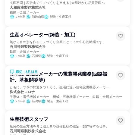
文理不問｜和歌山でモノづくりを支える│未経験から品質管理へ
大和歯車製作株式会社
鉄鋼・金属メーカー
27年卒
和歌山県
製造・生産工程
生産オペレーター(鋳造・加工)
無から有の形を作るモノづくり企業にとっての中心的職場です。
石川可鍛製鉄株式会社
鉄鋼・金属メーカー
27年卒
石川県
製造・生産工程
締切：8月31日
住宅設備機器メーカーの電装開発業務(回路設
計、基板開発等)
ともに、つぎの快適をつくろう。生活に近い住宅設備機器メーカー
株式会社コロナ
半導体・電子機器メーカー、機械・医療機器メーカー、鉄鋼・金属メーカー
27年卒
新潟県
製造・生産工程
生産技術スタッフ
最良の生産方法を考え治工具や設備仕様の選定・製作等する仕事。
石川可鍛製鉄株式会社