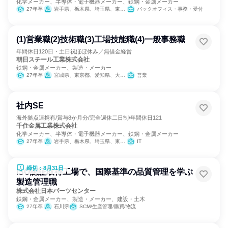
化学メーカー、半導体・電子機器メーカー、鉄鋼・金属メーカー
27年卒
岩手県、栃木県、埼玉県、東京都、富山県、長野県、愛知県、兵庫県、福岡県
バックオフィス・事務・受付
(1)営業職(2)技術職(3)工場技能職(4)一般事務職
年間休日120日・土日祝ほぼ休み／無借金経営
朝日スチール工業株式会社
鉄鋼・金属メーカー、製造・メーカー
27年卒
宮城県、東京都、愛知県、大阪府、香川県、福岡県
営業
社内SE
海外拠点連携有/賞与8か月分/完全週休二日制/年間休日121
千住金属工業株式会社
化学メーカー、半導体・電子機器メーカー、鉄鋼・金属メーカー
27年卒
岩手県、栃木県、埼玉県、東京都、富山県、長野県、愛知県、兵庫県、福岡県
IT
締切：8月31日
ISO認証取得工場で、国際基準の品質管理を学ぶ
製造管理職
株式会社日本パーツセンター
鉄鋼・金属メーカー、製造・メーカー、建設・土木
27年卒
石川県
SCM/生産管理/購買/物流