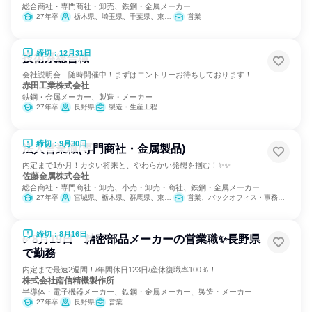
総合商社・専門商社・卸売、鉄鋼・金属メーカー
27年卒
栃木県、埼玉県、千葉県、東京都、大阪府
営業
締切：12月31日
技術系総合職
会社説明会 随時開催中！まずはエントリーお待ちしております！
赤田工業株式会社
鉄鋼・金属メーカー、製造・メーカー
27年卒
長野県
製造・生産工程
締切：9月30日
法人営業職(専門商社・金属製品)
内定まで1か月！カタい将来と、やわらかい発想を掴む！✨✨
佐藤金属株式会社
総合商社・専門商社・卸売、小売・卸売・商社、鉄鋼・金属メーカー
27年卒
宮城県、栃木県、群馬県、東京都、神奈川県、静岡県、愛知県、大阪府、福岡県
営業、バックオフィス・事務・受付
締切：8月16日
✅8月19日 精密部品メーカーの営業職✨長野県
で勤務
内定まで最速2週間！/年間休日123日/産休復職率100％！
株式会社南信精機製作所
半導体・電子機器メーカー、鉄鋼・金属メーカー、製造・メーカー
27年卒
長野県
営業