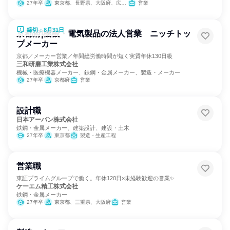
27年卒
東京都、長野県、大阪府、広島県、福岡県
営業
締切：8月31日
京都府|機械・電気製品の法人営業 ニッチトッ
プメーカー
京都／メーカー営業／年間総労働時間が短く実質年休130日級
三和研磨工業株式会社
機械・医療機器メーカー、鉄鋼・金属メーカー、製造・メーカー
27年卒
京都府
営業
設計職
日本アーバン株式会社
鉄鋼・金属メーカー、建築設計、建設・土木
27年卒
東京都
製造・生産工程
営業職
東証プライムグループで働く。年休120日×未経験歓迎の営業✨
ケーエム精工株式会社
鉄鋼・金属メーカー
27年卒
東京都、三重県、大阪府
営業