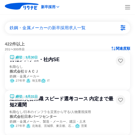
新卒採用
鉄鋼・金属メーカーの新卒採用求人一覧
422件以上
関連度順
201〜300件目
締切：9月30日
情報システム・社内SE
転勤なし
株式会社ＵＡＣＪ
鉄鋼・金属メーカー
27年卒
埼玉県
IT
締切：8月31日
建築防災営業職 スピード選考コース 内定まで最
短2週間
転勤なし/日本のインフラを災害から守る/人物重視採用
株式会社日本パーツセンター
鉄鋼・金属メーカー、製造・メーカー、建設・土木
27年卒
北海道、宮城県、東京都、石川県、大阪府、福岡県
営業