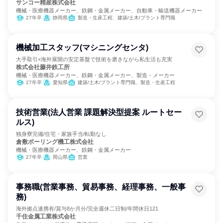
サンコー精産株式会社
機械・医療機器メーカー、鉄鋼・金属メーカー、自動車・輸送機器メーカー
27年卒
静岡県
製造・生産工程、建築/土木/プラント専門職
機械加工スタッフ(マシニングセンタ)
大手取引×海外展開の安定基盤で技術を磨きながら私生活も充実
株式会社藤井鉄工所
機械・医療機器メーカー、鉄鋼・金属メーカー、製造・メーカー
27年卒
愛知県
建築/土木/プラント専門職、製造・生産工程
技術営業(法人営業 課題解決型提案 ルートセー
ルス)
独身寮完備/住宅・家族手当/転勤なし
倉敷ボーリング機工株式会社
機械・医療機器メーカー、鉄鋼・金属メーカー
27年卒
岡山県
営業
事務職(営業事務、貿易事務、経理事務、一般事
務)
海外拠点連携有/賞与8か月分/完全週休二日制/年間休日121
千住金属工業株式会社