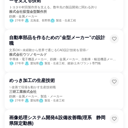
ーを支える技術
トヨタや村田製作所を支える。数年先の製品開発に関わる誇り
株式会社荻窪金型製作所
鉄鋼・金属メーカー
27年卒
北海道、長野県
製造・生産工程
自動車部品を作るための”金型メーカー”の設計
職
文系OK✨未経験から世界で通じるCAD設計技術を習得✅
株式会社ウツノモールド
半導体・電子機器メーカー、鉄鋼・金属メーカー、自動車・輸送機器メーカ
ー
27年卒
愛知県
製造・生産工程、建築/土木/プラント専門職
めっき加工の生産技術
✨改善で現場を動かす生産技術職
三研工業株式会社
鉄鋼・金属メーカー、製造・メーカー
27年卒
愛知県
製造・生産工程
画像処理システム開発&設備改善職(理系 静岡
県限定勤務)