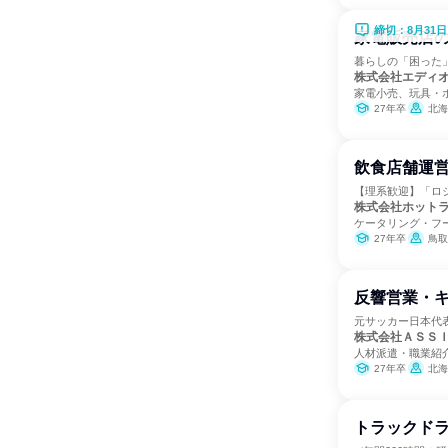
締切：8月31日
家電販売店
暮らしの「困った
株式会社エディ
家電小売、玩具・
27年卒
北海道、埼玉県、千葉
飲食店舗運営
【理系歓迎】「ロ
株式会社ホット
ケータリング・フ
27年卒
鳥取
反響営業・
元サッカー日本代
株式会社ＡＳＳ
人材派遣・職業紹
27年卒
北海道、青森県、岩手県、宮城
トラックド