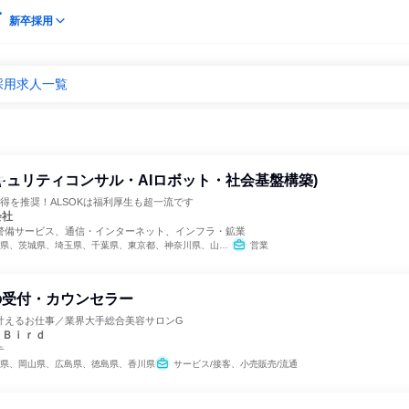
新卒採用
採用求人一覧
キュリティコンサル・AIロボット・社会基盤構築)
得を推奨！ALSOKは福利厚生も超一流です
会社
警備サービス、通信・インターネット、インフラ・鉱業
、埼玉県、千葉県、東京都、神奈川県、山梨県、長野県、静岡県、愛知県、滋賀県、京都府、大阪府、兵庫県、奈良県、和歌山県、岡山県、山口県、徳島県、香川県、高知県、福岡県、熊本県、大分県
営業
の受付・カウンセラー
叶えるお仕事／業界大手総合美容サロンG
ｙＢｉｒｄ
テ
県、岡山県、広島県、徳島県、香川県
サービス/接客、小売販売/流通