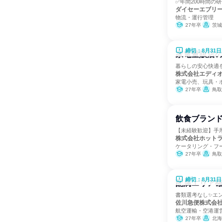
✅年間200時間の
ダイセーエブリ
物流・運行管理
27年卒
茨城県、
締切：8月31日
家電量販店の
暮らしの安心快適
株式会社エディ
家電小売、玩具・
27年卒
鳥取
飲食ブラン
【未経験歓迎】手
株式会社ホット
ケータリング・フ
27年卒
鳥取
締切：8月31日
配属エリア
書類選考なし✨エ
佐川急便株式会
航空運輸・空港運
27年卒
北海道、青森県、岩手県、宮城