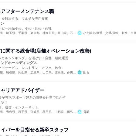
のアフターメンテナンス職
」を解決する、マルチな専門技術
オン
ホビー用品小売、小売・卸売・商社
県、東京都、神奈川県、富山県、石川県、福井県、長野県、岐阜県、静岡県、愛知県、三重県、滋賀県、京都府、大阪府、兵庫県、奈良県、和歌山県、鳥取県、島根県、岡山県、広島県、山口県、徳島県、香川県、愛媛県、福岡県、佐賀県、長崎県、熊本県、大分県、宮崎県、鹿児島県
小売販売/流通、交通/運輸、製造・生
に関する総合職(店舗オペレーション改善)
ジカルシンキング」を活かす！店舗・組織運営
ランドホールディングス
ードサービス、レストラン・カフェ、飲食
県、島根県、岡山県、広島県、山口県、徳島県、香川県、愛媛県、高知県
飲食
キャリアアドバイザー
表が設立/スポーツ好きの情熱を仕事で活かす
ＩＳＴ
介、通信・インターネット
県、秋田県、山形県、福島県、茨城県、栃木県、群馬県、埼玉県、千葉県、東京都、神奈川県、新潟県、富山県、石川県、福井県、山梨県、長野県、岐阜県、静岡県、愛知県、三重県、滋賀県、京都府、大阪府、兵庫県、奈良県、和歌山県、鳥取県、島根県、岡山県、広島県、山口県、徳島県、香川県、愛媛県、高知県、福岡県、佐賀県、長崎県、熊本県、大分県、宮崎県、鹿児島県、沖縄県
営業
ライバーを目指せる新卒スタッフ