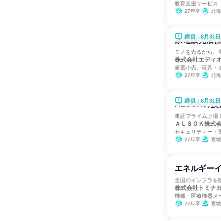
教育支援サービス
27年卒
北海道、青森県、宮城県、山
締切：8月31日
家電販売店(
モノを売るから、
株式会社エディ
家電小売、玩具・
27年卒
北海道、埼玉県、千葉
締切：8月31日
ALSOKの
東証プライム上場
ＡＬＳＯＫ株式
セキュリティー・
27年卒
宮城県、茨城県
エネルギー
全国のインフラを
株式会社トミナ
機械・医療機器メ
27年卒
宮城県、埼玉