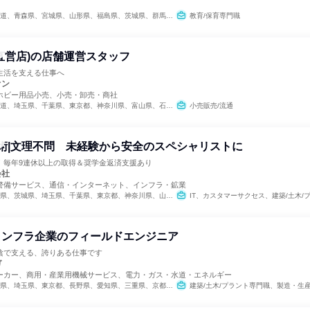
形県、福島県、茨城県、群馬県、埼玉県、千葉県、東京都、神奈川県、新潟県、富山県、石川県、福井県、山梨県、長野県、岐阜県、静岡県、愛知県、三重県、滋賀県、京都府、大阪府、兵庫県、奈良県、和歌山県、鳥取県、島根県、岡山県、広島県、山口県、徳島県、香川県、愛媛県、福岡県、佐賀県、長崎県、熊本県、大分県、宮崎県、鹿児島県、沖縄県
教育/保育専門職
直営店)の店舗運営スタッフ
生活を支える仕事へ
オン
ホビー用品小売、小売・卸売・商社
県、東京都、神奈川県、富山県、石川県、福井県、長野県、岐阜県、静岡県、愛知県、三重県、滋賀県、京都府、大阪府、兵庫県、奈良県、和歌山県、鳥取県、島根県、岡山県、広島県、山口県、徳島県、香川県、愛媛県、福岡県、佐賀県、長崎県、熊本県、大分県、宮崎県、鹿児島県
小売販売/流通
技術|文理不問 未経験から安全のスペシャリストに
！毎年9連休以上の取得＆奨学金返済支援あり
会社
警備サービス、通信・インターネット、インフラ・鉱業
、埼玉県、千葉県、東京都、神奈川県、山梨県、長野県、静岡県、愛知県、滋賀県、京都府、大阪府、兵庫県、奈良県、和歌山県、岡山県、山口県、徳島県、香川県、高知県、福岡県、熊本県、大分県
IT、カスタマーサクセス、建築/土木/
インフラ企業のフィールドエンジニア
陰で支える、誇りある仕事です
ガ
ーカー、商用・産業用機械サービス、電力・ガス・水道・エネルギー
県、東京都、長野県、愛知県、三重県、京都府、大阪府、兵庫県、和歌山県、鳥取県、島根県、岡山県、広島県、徳島県、香川県、愛媛県、高知県、福岡県、熊本県、大分県、鹿児島県
建築/土木/プラント専門職、製造・生