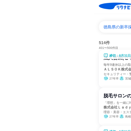
徳島県の新卒
514件
401〜500件目
締切：8月31日
法人営業(セ
毎年9連休以上の取
ＡＬＳＯＫ株式
セキュリティー・
27年卒
宮城県、茨城県
脱毛サロン
「理想」を一緒に
株式会社Ｌａｄ
理容・美容・エス
27年卒
島根