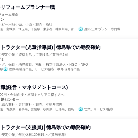
のリフォームプランナー職
フォーム革命
オン
ホビー用品小売、小売・卸売・商社
県、千葉県、東京都、神奈川県、富山県、石川県、福井県、長野県、岐阜県、静岡県、愛知県、三重県、滋賀県、京都府、大阪府、兵庫県、奈良県、和歌山県、鳥取県、島根県、岡山県、広島県、山口県、徳島県、香川県、愛媛県、福岡県、佐賀県、長崎県、熊本県、大分県、宮崎県、鹿児島県
建築/土木/プラント専門職
トラクター(児童指導員)│徳島県での勤務確約
の安定企業／資格を活して働ける／賞与年2回
ゼミ
ング、保育・幼児教育、福祉・独立行政法人・NGO・NPO
県
医療/福祉専門職、サービス/接客、教育/保育専門職
職(経営・マネジメントコース)
800円・全員面接・早期キャリア目指す方へ
引越センター
、総合商社・専門商社・卸売、不動産管理
県、秋田県、山形県、福島県、茨城県、栃木県、群馬県、埼玉県、千葉県、東京都、神奈川県、新潟県、富山県、石川県、福井県、山梨県、長野県、岐阜県、静岡県、愛知県、三重県、滋賀県、京都府、大阪府、兵庫県、奈良県、和歌山県、鳥取県、島根県、岡山県、広島県、山口県、徳島県、香川県、愛媛県、高知県、福岡県、佐賀県、長崎県、熊本県、大分県、宮崎県、鹿児島県、沖縄県
営業、サービス/接客
トラクター(支援員)│徳島県での勤務確約
安定企業／年間休日120日以上／賞与年2回