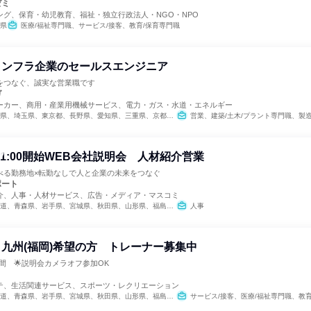
ゼミ
ング、保育・幼児教育、福祉・独立行政法人・NGO・NPO
県
医療/福祉専門職、サービス/接客、教育/保育専門職
インフラ企業のセールスエンジニア
をつなぐ、誠実な営業職です
ガ
ーカー、商用・産業用機械サービス、電力・ガス・水道・エネルギー
県、東京都、長野県、愛知県、三重県、京都府、大阪府、兵庫県、和歌山県、鳥取県、島根県、岡山県、広島県、徳島県、香川県、愛媛県、高知県、福岡県、熊本県、大分県、鹿児島県
営業、建築/土木/プラント専門職、製
)11:00開始WEB会社説明会 人材紹介営業
べる勤務地×転勤なしで人と企業の未来をつなぐ
ポート
介、人事・人材サービス、広告・メディア・マスコミ
県、秋田県、山形県、福島県、茨城県、栃木県、群馬県、埼玉県、千葉県、東京都、神奈川県、新潟県、富山県、石川県、福井県、山梨県、長野県、岐阜県、静岡県、愛知県、三重県、滋賀県、京都府、大阪府、兵庫県、奈良県、和歌山県、鳥取県、島根県、岡山県、広島県、山口県、徳島県、香川県、愛媛県、高知県、福岡県、佐賀県、長崎県、熊本県、大分県、宮崎県、鹿児島県、沖縄県
人事
九州(福岡)希望の方 トレーナー募集中
間 🌟説明会カメラオフ参加OK
テ、生活関連サービス、スポーツ・レクリエーション
県、秋田県、山形県、福島県、茨城県、栃木県、群馬県、埼玉県、千葉県、東京都、神奈川県、新潟県、富山県、石川県、福井県、山梨県、長野県、岐阜県、静岡県、愛知県、三重県、滋賀県、京都府、大阪府、兵庫県、奈良県、和歌山県、鳥取県、島根県、岡山県、広島県、山口県、徳島県、香川県、愛媛県、高知県、福岡県、佐賀県、長崎県、熊本県、大分県、宮崎県、鹿児島県、沖縄県
サービス/接客、医療/福祉専門職、教育/保育専