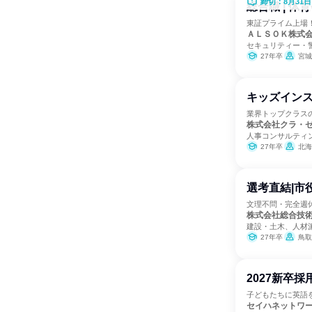
締切：8月31日
総合職 | 体
東証プライム上場
ＡＬＳＯＫ株式
セキュリティー・
27年卒
宮城県、茨城県
キッズインス
業界トップクラス
株式会社クラ・
人事コンサルティ
27年卒
北海道、青森県、岩手
選考直結|市
文理不問・完全週
株式会社総合技
建設・土木、人材
27年卒
鳥取
2027新卒
子どもたちに英語
セイハネットワ