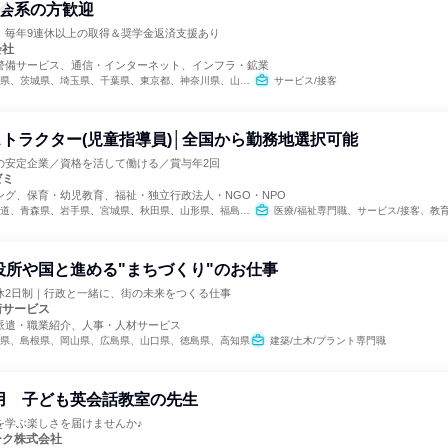
育会系の方歓迎
！毎年9連休以上の取得＆奨学金返済支援あり
会社
警備サービス、通信・インターネット、インフラ・鉱業
、埼玉県、千葉県、東京都、神奈川県、山梨県、長野県、静岡県、愛知県、滋賀県、京都府、大阪府、兵庫県、奈良県、和歌山県、岡山県、山口県、徳島県、香川県、高知県、福岡県、熊本県、大分県
サービス/接客
トラクター(児童指導員)│全国から勤務地選択可能
の安定企業／資格を活して働ける／賞与年2回
ゼミ
ング、保育・幼児教育、福祉・独立行政法人・NGO・NPO
県、宮城県、秋田県、山形県、福島県、茨城県、栃木県、群馬県、新潟県、石川県、長野県、岐阜県、静岡県、愛知県、三重県、滋賀県、京都府、大阪府、兵庫県、奈良県、和歌山県、岡山県、広島県、山口県、徳島県、香川県、福岡県、長崎県、熊本県、大分県、宮崎県
医療/福祉専門職、サービス/接客、教
役所や国と進める"まちづくり"のお仕事
休2日制｜行政と一緒に、街の未来をつくる仕事
術サービス
派遣・職業紹介、人事・人材サービス
県、島根県、岡山県、広島県、山口県、徳島県、高知県
建築/土木/プラント専門職
採用 子ども英会話教室の先生
を学ぶ楽しさを届けませんか♪
ーク株式会社