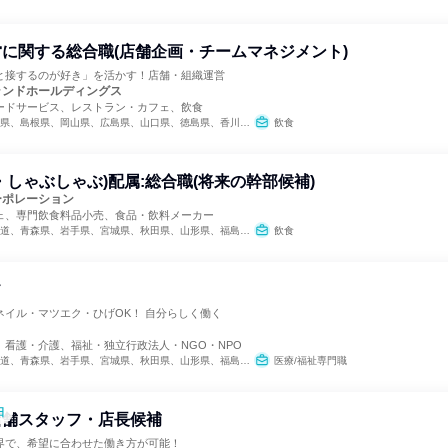
に関する総合職(店舗企画・チームマネジメント)
と接するのが好き」を活かす！店舗・組織運営
ランドホールディングス
ードサービス、レストラン・カフェ、飲食
県、島根県、岡山県、広島県、山口県、徳島県、香川県、愛媛県、高知県
飲食
・しゃぶしゃぶ)配属:総合職(将来の幹部候補)
ーポレーション
ェ、専門飲食料品小売、食品・飲料メーカー
県、秋田県、山形県、福島県、茨城県、栃木県、群馬県、埼玉県、千葉県、東京都、神奈川県、新潟県、富山県、石川県、福井県、山梨県、長野県、岐阜県、静岡県、愛知県、三重県、滋賀県、京都府、大阪府、兵庫県、奈良県、和歌山県、鳥取県、島根県、岡山県、広島県、山口県、徳島県、香川県、愛媛県、高知県、福岡県、佐賀県、長崎県、熊本県、大分県、宮崎県、鹿児島県、沖縄県
飲食
フ
ネイル・マツエク・ひげOK！ 自分らしく働く
、看護・介護、福祉・独立行政法人・NGO・NPO
県、秋田県、山形県、福島県、茨城県、栃木県、群馬県、埼玉県、千葉県、東京都、神奈川県、新潟県、富山県、石川県、福井県、山梨県、長野県、岐阜県、静岡県、愛知県、三重県、滋賀県、京都府、大阪府、兵庫県、奈良県、和歌山県、鳥取県、島根県、岡山県、広島県、山口県、徳島県、香川県、愛媛県、高知県、福岡県、佐賀県、長崎県、熊本県、大分県、宮崎県、鹿児島県、沖縄県
医療/福祉専門職
日
店舗スタッフ・店長候補
界で、希望に合わせた働き方が可能！