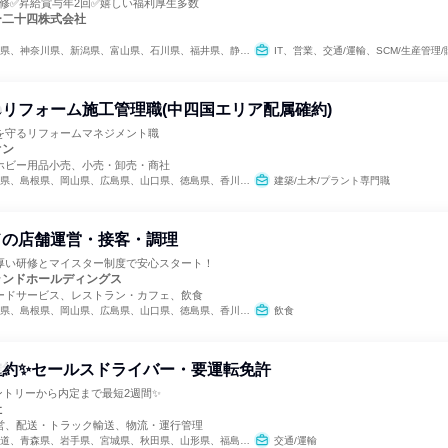
研修✅昇給賞与年2回✅嬉しい福利厚生多数
ー二十四株式会社
神奈川県、新潟県、富山県、石川県、福井県、静岡県、愛知県、三重県、京都府、大阪府、兵庫県、岡山県、広島県、徳島県、香川県
IT、営業、交通/運輸、SCM/生産管理/
リフォーム施工管理職(中四国エリア配属確約)
を守るリフォームマネジメント職
オン
ホビー用品小売、小売・卸売・商社
県、島根県、岡山県、広島県、山口県、徳島県、香川県、愛媛県
建築/土木/プラント専門職
ドの店舗運営・接客・調理
厚い研修とマイスター制度で安心スタート！
ランドホールディングス
ードサービス、レストラン・カフェ、飲食
県、島根県、岡山県、広島県、山口県、徳島県、香川県、愛媛県、高知県
飲食
確約✨セールスドライバー・要運転免許
ントリーから内定まで最短2週間✨
社
営、配送・トラック輸送、物流・運行管理
県、秋田県、山形県、福島県、茨城県、栃木県、群馬県、埼玉県、千葉県、東京都、神奈川県、新潟県、富山県、石川県、福井県、山梨県、長野県、岐阜県、静岡県、愛知県、三重県、滋賀県、京都府、大阪府、兵庫県、奈良県、和歌山県、鳥取県、島根県、岡山県、広島県、山口県、徳島県、香川県、愛媛県、高知県、福岡県、佐賀県、長崎県、熊本県、大分県、宮崎県、鹿児島県、沖縄県
交通/運輸