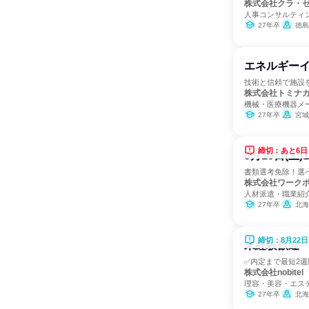
株式会社クラ・
人事コンサルティ
27年卒
徳島
エネルギー
技術と信頼で施設
株式会社トミナ
機械・医療機器メ
27年卒
宮城県、埼玉
締切：あと6日
8月15日(土
書類選考免除！選
株式会社ワーク
人材派遣・職業紹
27年卒
北海道、青森県、岩手県、宮城
締切：8月22日
未経験歓迎 
✅内定まで最短2週
株式会社nobitel
理容・美容・エス
27年卒
北海道、青森県、岩手県、宮城