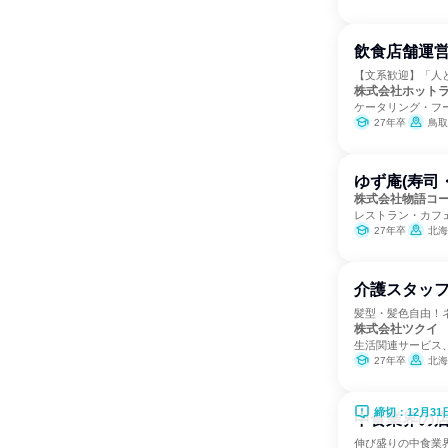
飲食店舗運営
【文系歓迎】「人
株式会社ホット
ケータリング・フ
27年卒
鳥取
ゆず庵(寿司
株式会社物語コ
レストラン・カフ
27年卒
北海道、青森県、岩手県、宮城
介護スタッ
髪型・髪色自由！
株式会社ツクイ
生活関連サービス
27年卒
北海道、青森県、岩手県、宮城
締切：12月31
中食業界の
伸び盛りの中食業