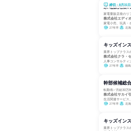
締切：8月31日
家電販売店
家電量販店発のリ
株式会社エディ
家電小売、玩具・
27年卒
北海道、宮城県、埼玉
キッズインス
業界トップクラス
株式会社クラ・
人事コンサルティ
27年卒
徳島
幹部候補総合
転勤有✅月給30万
株式会社サカイ
生活関連サービス
27年卒
北海道、青森県、岩手県、宮城
キッズインス
業界トップクラスの