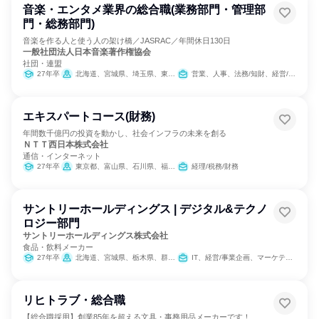
音楽・エンタメ業界の総合職(業務部門・管理部
門・総務部門)
音楽を作る人と使う人の架け橋／JASRAC／年間休日130日
一般社団法人日本音楽著作権協会
社団・連盟
27年卒
北海道、宮城県、埼玉県、東京都、神奈川県、石川県、静岡県、愛知県、京都府、大阪府、広島県、香川県、福岡県、沖縄県
営業、人事、法務/知財、経営/事業企画、出版/メディア/芸能/エンタメ専門職
エキスパートコース(財務)
年間数千億円の投資を動かし、社会インフラの未来を創る
ＮＴＴ西日本株式会社
通信・インターネット
27年卒
東京都、富山県、石川県、福井県、岐阜県、静岡県、愛知県、三重県、滋賀県、京都府、大阪府、兵庫県、奈良県、和歌山県、鳥取県、島根県、岡山県、広島県、山口県、徳島県、香川県、愛媛県、高知県、福岡県、佐賀県、長崎県、熊本県、大分県、宮崎県、鹿児島県、沖縄県
経理/税務/財務
サントリーホールディングス | デジタル&テクノ
ロジー部門
サントリーホールディングス株式会社
食品・飲料メーカー
27年卒
北海道、宮城県、栃木県、群馬県、埼玉県、千葉県、東京都、神奈川県、新潟県、石川県、山梨県、長野県、静岡県、愛知県、滋賀県、京都府、大阪府、兵庫県、岡山県、広島県、香川県、愛媛県、福岡県、長崎県、熊本県、大分県、鹿児島県
IT、経営/事業企画、マーケティング・広告・宣伝
リヒトラブ・総合職
【総合職採用】創業85年を超える文具・事務用品メーカーです！