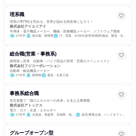
理系職
理系の専門性を究める。世界が認める技術者になろう！
株式会社アイエイアイ
半導体・電子機器メーカー、機械・医療機器メーカー、ソフトウェア開発
27年卒
東京都、静岡県
IT、営業、SCM/生産管理/購買/物流、製造・生産工程、建築/土木/プラント専門職、カスタマーサポート/コールセンター
総合職(営業・事務系)
静岡発→世界 自動車・バイク部品の管理・営業のスペシャリスト
株式会社フジコーポレーション
自動車・輸送機器メーカー
27年卒
静岡県
製造・生産工程
事務系総合職
安定基盤で「国のエネルギーの未来」を支える事務職
株式会社アトックス
電力・ガス・水道・エネルギー
27年卒
北海道、青森県、宮城県、福島県、茨城県、千葉県、東京都、新潟県、福井県、静岡県、大阪府、島根県、愛媛県、佐賀県、鹿児島県
経営/事業企画、バックオフィス・事務・受付、経理/税務/財務、人事、総務、法務/知財、IT、広報/IR
グループオープン型