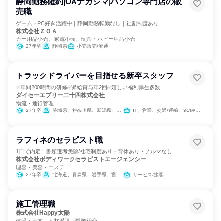
静岡勤務確約|OAナガシマ|パソコン専門店の販
売職
ゲーム・PC好き活躍中｜静岡勤務転勤なし｜社割制度あり
株式会社ＺＯＡ
カー用品小売、家電小売、玩具・ホビー用品小売
27年卒
静岡県
小売販売/流通
トラックドライバーを目指せる新卒スタッフ
✅年間200時間の研修✅昇給賞与年2回✅嬉しい福利厚生多数
ダイセーエブリー二十四株式会社
物流・運行管理
27年卒
茨城県、神奈川県、新潟県、富山県、石川県、福井県、静岡県、愛知県、三重県、京都府、大阪府、兵庫県、岡山県、広島県、徳島県、香川県
IT、営業、交通/運輸、SCM/生産管理/購買/物流
ラフィネのセラピスト職
1日で内定！書類選考免除/社宅制度あり・育休あり・ノルマなし
株式会社ボディワークセラピストエージェンシー
理容・美容・エステ
27年卒
北海道、青森県、岩手県、宮城県、秋田県、山形県、福島県、茨城県、栃木県、群馬県、埼玉県、千葉県、東京都、神奈川県、新潟県、富山県、石川県、福井県、山梨県、長野県、岐阜県、静岡県、愛知県、三重県、滋賀県、京都府、大阪府、兵庫県、奈良県、和歌山県、鳥取県、島根県、岡山県、広島県、山口県、徳島県、香川県、愛媛県、高知県、福岡県、佐賀県、長崎県、熊本県、大分県、宮崎県、鹿児島県、沖縄県
サービス/接客
施工管理職
株式会社Happy太陽
建設・土木、人材派遣・職業紹介