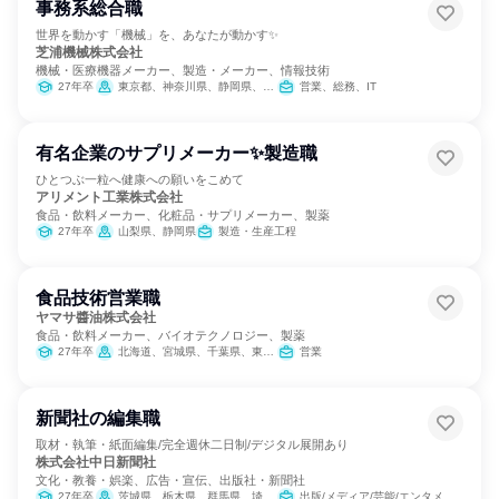
事務系総合職
世界を動かす「機械」を、あなたが動かす✨
芝浦機械株式会社
機械・医療機器メーカー、製造・メーカー、情報技術
27年卒
東京都、神奈川県、静岡県、愛知県、大阪府
営業、総務、IT
有名企業のサプリメーカー✨製造職
ひとつぶ一粒へ健康への願いをこめて
アリメント工業株式会社
食品・飲料メーカー、化粧品・サプリメーカー、製薬
27年卒
山梨県、静岡県
製造・生産工程
食品技術営業職
ヤマサ醬油株式会社
食品・飲料メーカー、バイオテクノロジー、製薬
27年卒
北海道、宮城県、千葉県、東京都、新潟県、石川県、静岡県、愛知県、大阪府、広島県、福岡県
営業
新聞社の編集職
取材・執筆・紙面編集/完全週休二日制/デジタル展開あり
株式会社中日新聞社
文化・教養・娯楽、広告・宣伝、出版社・新聞社
27年卒
茨城県、栃木県、群馬県、埼玉県、千葉県、東京都、神奈川県、富山県、石川県、福井県、長野県、岐阜県、静岡県、愛知県、三重県、滋賀県
出版/メディア/芸能/エンタメ専門職