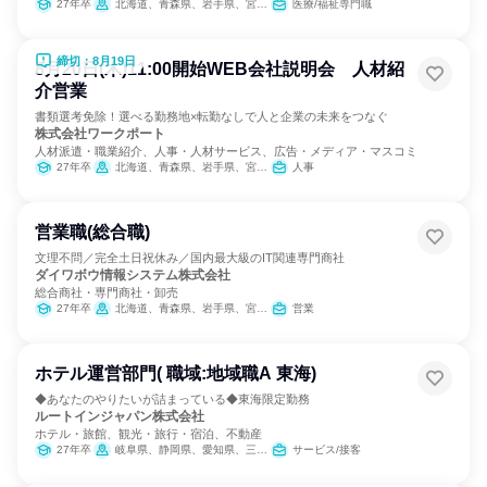
27年卒
北海道、青森県、岩手県、宮城県、秋田県、山形県、福島県、茨城県、栃木県、群馬県、埼玉県、千葉県、東京都、神奈川県、新潟県、富山県、石川県、福井県、山梨県、長野県、岐阜県、静岡県、愛知県、三重県、滋賀県、京都府、大阪府、兵庫県、奈良県、和歌山県、鳥取県、島根県、岡山県、広島県、山口県、徳島県、香川県、愛媛県、高知県、福岡県、佐賀県、長崎県、熊本県、大分県、宮崎県、鹿児島県、沖縄県
医療/福祉専門職
締切：8月19日
8月20日(木)11:00開始WEB会社説明会 人材紹
介営業
書類選考免除！選べる勤務地×転勤なしで人と企業の未来をつなぐ
株式会社ワークポート
人材派遣・職業紹介、人事・人材サービス、広告・メディア・マスコミ
27年卒
北海道、青森県、岩手県、宮城県、秋田県、山形県、福島県、茨城県、栃木県、群馬県、埼玉県、千葉県、東京都、神奈川県、新潟県、富山県、石川県、福井県、山梨県、長野県、岐阜県、静岡県、愛知県、三重県、滋賀県、京都府、大阪府、兵庫県、奈良県、和歌山県、鳥取県、島根県、岡山県、広島県、山口県、徳島県、香川県、愛媛県、高知県、福岡県、佐賀県、長崎県、熊本県、大分県、宮崎県、鹿児島県、沖縄県
人事
営業職(総合職)
文理不問／完全土日祝休み／国内最大級のIT関連専門商社
ダイワボウ情報システム株式会社
総合商社・専門商社・卸売
27年卒
北海道、青森県、岩手県、宮城県、秋田県、山形県、福島県、茨城県、栃木県、群馬県、埼玉県、千葉県、東京都、神奈川県、新潟県、富山県、石川県、福井県、山梨県、長野県、岐阜県、静岡県、愛知県、三重県、滋賀県、京都府、大阪府、兵庫県、奈良県、和歌山県、鳥取県、島根県、岡山県、広島県、山口県、徳島県、香川県、愛媛県、高知県、福岡県、佐賀県、長崎県、熊本県、大分県、宮崎県、鹿児島県、沖縄県
営業
ホテル運営部門( 職域:地域職A 東海)
◆あなたのやりたいが詰まっている◆東海限定勤務
ルートインジャパン株式会社
ホテル・旅館、観光・旅行・宿泊、不動産
27年卒
岐阜県、静岡県、愛知県、三重県
サービス/接客