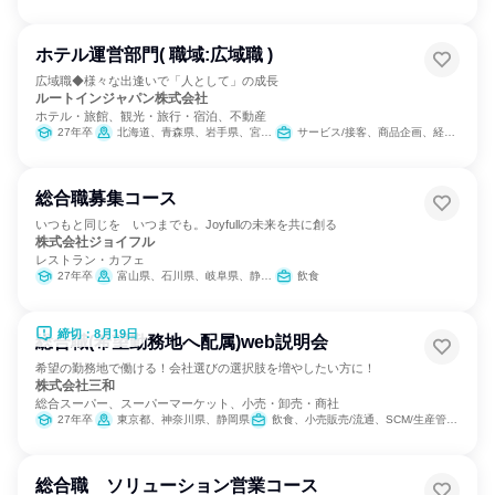
ホテル運営部門( 職域:広域職 )
広域職◆様々な出逢いで「人として」の成長
ルートインジャパン株式会社
ホテル・旅館、観光・旅行・宿泊、不動産
27年卒
北海道、青森県、岩手県、宮城県、秋田県、山形県、福島県、茨城県、栃木県、群馬県、埼玉県、千葉県、東京都、神奈川県、新潟県、富山県、石川県、福井県、山梨県、長野県、岐阜県、静岡県、愛知県、三重県、滋賀県、京都府、大阪府、兵庫県、奈良県、和歌山県、鳥取県、島根県、岡山県、広島県、山口県、徳島県、香川県、愛媛県、福岡県、佐賀県、長崎県、熊本県、大分県、宮崎県、鹿児島県、沖縄県
サービス/接客、商品企画、経営/事業企画
総合職募集コース
いつもと同じを いつまでも。Joyfullの未来を共に創る
株式会社ジョイフル
レストラン・カフェ
27年卒
富山県、石川県、岐阜県、静岡県、愛知県、三重県
飲食
締切：8月19日
総合職(希望勤務地へ配属)web説明会
希望の勤務地で働ける！会社選びの選択肢を増やしたい方に！
株式会社三和
総合スーパー、スーパーマーケット、小売・卸売・商社
27年卒
東京都、神奈川県、静岡県
飲食、小売販売/流通、SCM/生産管理/購買/物流
総合職 ソリューション営業コース