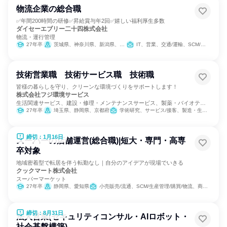
物流企業の総合職
✅年間200時間の研修✅昇給賞与年2回✅嬉しい福利厚生多数
ダイセーエブリー二十四株式会社
物流・運行管理
27年卒
茨城県、神奈川県、新潟県、富山県、石川県、福井県、静岡県、愛知県、三重県、京都府、大阪府、兵庫県、岡山県、広島県、徳島県、香川県
IT、営業、交通/運輸、SCM/生産管理/購買/物流
技術営業職 技術サービス職 技術職
皆様の暮らしを守り、クリーンな環境づくりをサポートします！
株式会社フジ環境サービス
生活関連サービス、建設・修理・メンテナンスサービス、製薬・バイオテク
ノロジー
27年卒
埼玉県、静岡県、京都府
学術研究、サービス/接客、製造・生産工程
締切：1月16日
スーパーの店舗運営(総合職)|短大・専門・高専
卒対象
地域密着型で転居を伴う転勤なし｜自分のアイデアが現場でいきる
クックマート株式会社
スーパーマーケット
27年卒
静岡県、愛知県
小売販売/流通、SCM/生産管理/購買/物流、商品企画
締切：8月31日
法人営業(セキュリティコンサル・AIロボット・
社会基盤構築)