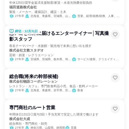
年休125日/奨学金返済支援制度/家賃・水道光熱費全額負担
福田道路株式会社
製造・メーカー、建築設計、建設・土木
27年卒
北海道、青森県、宮城県、山形県、福島県、埼玉県、千葉県、東京都、神奈川県、新潟県、岐阜県、静岡県、愛知県、京都府、大阪府、兵庫県、広島県、福岡県
営業、経理/税務/財務、人事、総務、IT
締切：12月31日
想い出を未来に届けるエンターテイナー│写真撮
影スタッフ
有名テーマパーク・水族館・観光地で未来に想い出を残す
株式会社文教スタヂオ
芸術・娯楽・レクリエーション
27年卒
宮城県、茨城県、栃木県、埼玉県、東京都、神奈川県、富山県、長野県、岐阜県、静岡県、愛知県、三重県、滋賀県、京都府、大阪府、兵庫県、和歌山県、福岡県、長崎県、大分県、沖縄県
サービス/接客、クリエイティブ/デザイン職
総合職(将来の幹部候補)
株式会社物語コーポレーション
レストラン・カフェ、専門飲食料品小売、食品・飲料メーカー
27年卒
北海道、青森県、岩手県、宮城県、秋田県、山形県、福島県、茨城県、栃木県、群馬県、埼玉県、千葉県、東京都、神奈川県、新潟県、富山県、石川県、福井県、山梨県、長野県、岐阜県、静岡県、愛知県、三重県、滋賀県、京都府、大阪府、兵庫県、奈良県、和歌山県、鳥取県、島根県、岡山県、広島県、山口県、徳島県、香川県、愛媛県、高知県、福岡県、佐賀県、長崎県、熊本県、大分県、宮崎県、鹿児島県、沖縄県
飲食
専門商社のルート営業
年間休日131日◎賞与3回！手当充実で安定した環境で働けます
株式会社大成
総合商社・専門商社・卸売
27年卒
神奈川県、山梨県、静岡県
営業