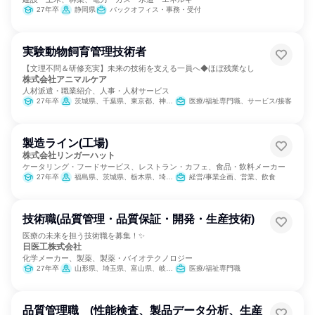
27年卒
静岡県
バックオフィス・事務・受付
実験動物飼育管理技術者
【文理不問＆研修充実】未来の技術を支える一員へ◆ほぼ残業なし
株式会社アニマルケア
人材派遣・職業紹介、人事・人材サービス
27年卒
茨城県、千葉県、東京都、神奈川県、静岡県、福岡県
医療/福祉専門職、サービス/接客
製造ライン(工場)
株式会社リンガーハット
ケータリング・フードサービス、レストラン・カフェ、食品・飲料メーカー
27年卒
福島県、茨城県、栃木県、埼玉県、千葉県、東京都、神奈川県、新潟県、富山県、山梨県、岐阜県、静岡県、愛知県、三重県、滋賀県、京都府、大阪府、兵庫県、奈良県、岡山県、広島県、山口県、福岡県、佐賀県、長崎県、熊本県、大分県、宮崎県、鹿児島県、沖縄県
経営/事業企画、営業、飲食
技術職(品質管理・品質保証・開発・生産技術)
医療の未来を担う技術職を募集！✨
日医工株式会社
化学メーカー、製薬、製薬・バイオテクノロジー
27年卒
山形県、埼玉県、富山県、岐阜県、静岡県、愛知県
医療/福祉専門職
品質管理職 (性能検査、製品データ分析、生産