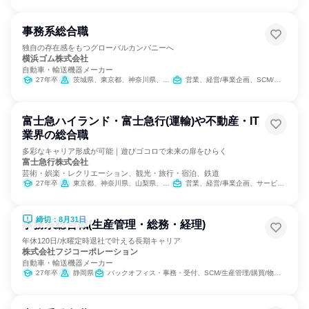
事務系総合職
独自の存在感をもつグローバルカンパニーへ
横浜ゴム株式会社
自動車・輸送機器メーカー
27年卒
茨城県、東京都、神奈川県、長野県、静岡県、愛知県、三重県、広島県
営業、経営/事業企画、SCM/生産管理/購買/物流、バックオフィス・事務・受付、経理/税務/財務、人事、法務/知財、IT、商品企画、マーケティング・広告・宣伝
富士急ハイランド・富士急行(運輸)や不動産・IT
業界の総合職
多彩なキャリア形成が可能｜遊びゴコロで未来の扉をひらく
富士急行株式会社
芸術・娯楽・レクリエーション、観光・旅行・宿泊、鉄道
27年卒
東京都、神奈川県、山梨県、静岡県
営業、経営/事業企画、サービス/接客、バックオフィス・事務・受付、交通/運輸、SCM/生産管理/購買/物流、経理/税務/財務、人事、総務、法務/知財、IT、広報/IR、商品企画、マーケティング・広告・宣伝
締切：8月31日
事務系総合職(生産管理・総務・経理)
年休120日/水曜定時退社で叶える長期キャリア
株式会社フジコーポレーション
自動車・輸送機器メーカー
27年卒
静岡県
バックオフィス・事務・受付、SCM/生産管理/購買/物流、経理/税務/財務、人事、総務、製造・生産工程