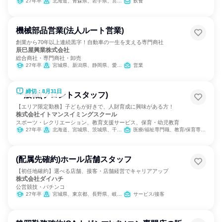
27年卒
北海道、青森県、岩手県、宮城県、秋田県、山形県、福島県、茨城県、栃木県、群馬県、埼玉県、千葉県、東京都、神奈川県、新潟県、富山県、石川県、福井県、山梨県、長野県、岐阜県、静岡県、愛知県、三重県、滋賀県、京都府、大阪府、兵庫県、奈良県、和歌山県、鳥取県、島根県、岡山県、広島県、山口県、徳島県、香川県、愛媛県、高知県、福岡県、佐賀県、長崎県、熊本県、大分県、宮崎県、鹿児島県、沖縄県
飲食
機械部品営業(法人ルート営業)
創業から70年以上連続黒字！自動車の一生を支える専門商社
辰巳屋興業株式会社
総合商社・専門商社・卸売
27年卒
宮城県、新潟県、静岡県、愛知県
営業
締切：8月31日
一般職(フロントスタッフ)
【エリア限定勤務】子どもが好きで、人財育成に興味がある方！
株式会社イトマンスイミングスクール
スポーツ・レクリエーション、教育支援サービス、保育・幼児教育
27年卒
北海道、宮城県、茨城県、千葉県、東京都、神奈川県、静岡県、愛知県、三重県、京都府、大阪府、兵庫県、奈良県、福岡県
医療/福祉専門職、教育/保育専門職
(配属先確約)ホール店舗スタッフ
【初任地確約】選べる店舗、接客・店舗経営でキャリアアップ
株式会社ダイハチ
公営競技・パチンコ
27年卒
宮城県、東京都、長野県、岐阜県、静岡県、愛知県、大阪府
サービス/接客