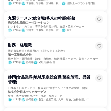
27年卒
青森県、岩手県、宮城県、秋田県、福島県、茨城県、埼玉県、東京都、神奈川県、山梨県、静岡県
建築/土木/プラント専門職
丸源ラーメン:総合職(将来の幹部候補)
株式会社物語コーポレーション
レストラン・カフェ、専門飲食料品小売、食品・飲料メーカー
27年卒
北海道、青森県、岩手県、宮城県、秋田県、山形県、福島県、茨城県、栃木県、群馬県、埼玉県、千葉県、東京都、神奈川県、新潟県、富山県、石川県、福井県、山梨県、長野県、岐阜県、静岡県、愛知県、三重県、滋賀県、京都府、大阪府、兵庫県、奈良県、和歌山県、鳥取県、島根県、岡山県、広島県、山口県、徳島県、香川県、愛媛県、高知県、福岡県、佐賀県、長崎県、熊本県、大分県、宮崎県、鹿児島県、沖縄県
飲食
財務・経理職
簿記資格歓迎！残業月5Hで経営を支える財務⭐
第一工業株式会社
総合商社・専門商社・卸売、自動車・輸送機器メーカー、製造・メーカー
27年卒
静岡県
経理/税務/財務
静岡|食品業界|地域限定総合職(製造管理、品質
管理)
旧社名：日本クッカリー株式会社/大手コンビニ商品の製造・開発
株式会社日本デリカサービス
飲食、専門飲食料品小売、食品・飲料メーカー
27年卒
静岡県
製造・生産工程、人事、総務、法務/知財、IT