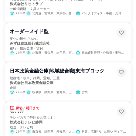
株式会社リヒトラブ
一般消費財・文具メーカー
27年卒
北海道、宮城県、東京都、静岡県、愛知県、大阪府、広島県、福岡県
バックオフィス・事務・受付、経営/事業企画、営業、SCM/生産管理/購買/物流、経理/税務/財務、人事、総務、法務/知財、IT、製造・生産工程、マーケティング・広告・宣伝
オーダーメイド型
変化の穂先であれ。
みずほ信託銀行株式会社
銀行・信用金庫・貸付
27年卒
北海道、青森県、岩手県、宮城県、秋田県、山形県、福島県、茨城県、栃木県、群馬県、埼玉県、千葉県、東京都、神奈川県、新潟県、富山県、石川県、福井県、山梨県、長野県、岐阜県、静岡県、愛知県、三重県、滋賀県、京都府、大阪府、兵庫県、奈良県、和歌山県、鳥取県、島根県、岡山県、広島県、山口県、徳島県、香川県、愛媛県、高知県、福岡県、佐賀県、長崎県、熊本県、大分県、宮崎県、鹿児島県、沖縄県
組織運営管理・公務員・事務系職種
日本政策金融公庫|地域総合職|東海ブロック
勤務地：岐阜、静岡、愛知、三重
株式会社日本政策金融公庫
金融
27年卒
岐阜県、静岡県、愛知県、三重県
営業
締切：明日まで
総合職
テレビの力で静岡を元気に！！
株式会社テレビ静岡
放送・テレビ局
27年卒
東京都、静岡県、愛知県、大阪府
営業、広報/IR、出版/メディア/芸能/エンタメ専門職