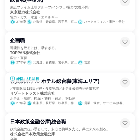
東証プライム上場グループ/インフラ/電力/文理不問/
東京動力株式会社
電力・ガス・水道・エネルギー
27年卒
北海道、青森県、岩手県、宮城県、福島県、茨城県、埼玉県、千葉県、東京都、神奈川県、新潟県、福井県、静岡県、大阪府、兵庫県、岡山県、広島県、長崎県
バックオフィス・事務・受付
企画職
可能性を絞るには、早すぎる。
TOPPAN株式会社
広告・宣伝
27年卒
北海道、青森県、岩手県、宮城県、秋田県、山形県、福島県、茨城県、栃木県、群馬県、埼玉県、千葉県、東京都、神奈川県、新潟県、富山県、石川県、長野県、静岡県、愛知県、三重県、滋賀県、京都府、大阪府、兵庫県、島根県、岡山県、広島県、山口県、香川県、愛媛県、高知県、福岡県、佐賀県、長崎県、熊本県、大分県、宮崎県、鹿児島県、沖縄県
営業
締切：8月31日
会員制ホテル ホテル総合職(東海エリア)
✅年間休日125日✅寮・食堂完備✅ホテル優待有✅研修充実
リゾートトラスト株式会社
ホテル・旅館、観光・旅行・宿泊、不動産
27年卒
山梨県、長野県、岐阜県、静岡県、愛知県、三重県
営業、飲食、サービス/接客、バックオフィス・事務・受付、カスタマーサポート/コールセンター
日本政策金融公庫|総合職
政策金融の担い手として、安心と挑戦を支え、共に未来を創る。
株式会社日本政策金融公庫
金融