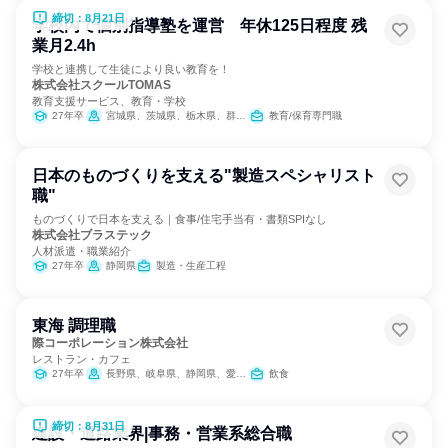
締切：8月21日
学校内で個別指導塾を運営 年休125日程度 残
業月2.4h
学校と連携して生徒により良い教育を！
株式会社スクールTOMAS
教育支援サービス、教育・学校
27年卒
宮城県、茨城県、栃木県、群馬県、埼玉県、千葉県、東京都、神奈川県、長野県、岐阜県、静岡県、京都府、大阪府、兵庫県、奈良県、岡山県、広島県、愛媛県、高知県、福岡県、佐賀県、長崎県
教育/保育専門職
日本のものづくりを支える"製造スペシャリスト
職"
ものづくりで日本を支える｜食事/住宅手当有・書類SPIなし
株式会社ブラステック
人材派遣・職業紹介
27年卒
静岡県
製造・生産工程
東海 調理職
際コーポレーション株式会社
レストラン・カフェ
27年卒
長野県、岐阜県、静岡県、愛知県、三重県
飲食
締切：8月31日
建設・道路業界|事務・営業系総合職