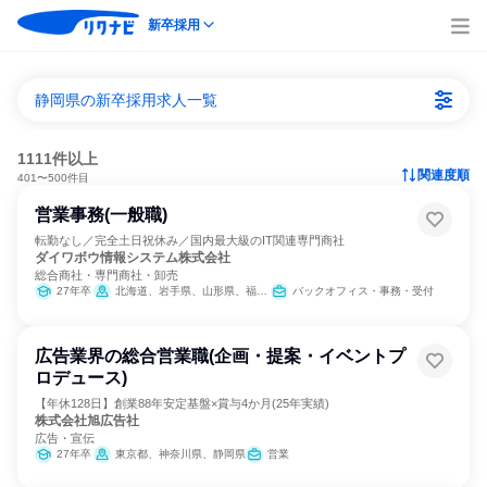
新卒採用
静岡県の新卒採用求人一覧
1111件以上
関連度順
401〜500件目
営業事務(一般職)
転勤なし／完全土日祝休み／国内最大級のIT関連専門商社
ダイワボウ情報システム株式会社
総合商社・専門商社・卸売
27年卒
北海道、岩手県、山形県、福島県、群馬県、千葉県、東京都、福井県、岐阜県、静岡県、愛知県、広島県、山口県、高知県、熊本県、宮崎県、鹿児島県、沖縄県
バックオフィス・事務・受付
広告業界の総合営業職(企画・提案・イベントプ
ロデュース)
【年休128日】創業88年安定基盤×賞与4か月(25年実績)
株式会社旭広告社
広告・宣伝
27年卒
東京都、神奈川県、静岡県
営業