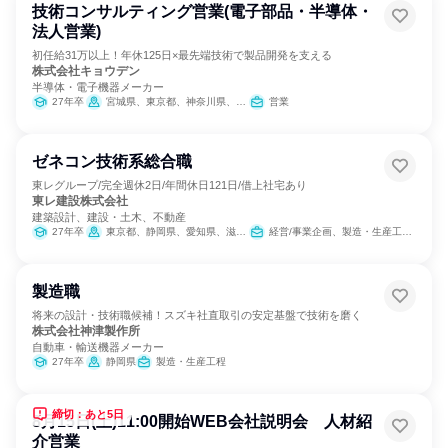
技術コンサルティング営業(電子部品・半導体・
法人営業)
初任給31万以上！年休125日×最先端技術で製品開発を支える
株式会社キョウデン
半導体・電子機器メーカー
27年卒
宮城県、東京都、神奈川県、静岡県、愛知県、大阪府
営業
ゼネコン技術系総合職
東レグループ/完全週休2日/年間休日121日/借上社宅あり
東レ建設株式会社
建築設計、建設・土木、不動産
27年卒
東京都、静岡県、愛知県、滋賀県、大阪府
経営/事業企画、製造・生産工程、建築/土木/プラント専門職
製造職
将来の設計・技術職候補！スズキ社直取引の安定基盤で技術を磨く
株式会社神津製作所
自動車・輸送機器メーカー
27年卒
静岡県
製造・生産工程
締切：あと5日
8月15日(土)11:00開始WEB会社説明会 人材紹
介営業