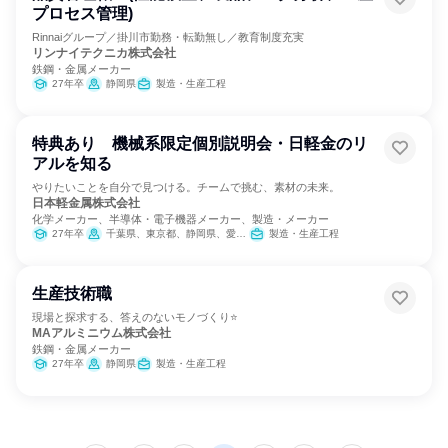
プロセス管理)
Rinnaiグループ／掛川市勤務・転勤無し／教育制度充実
リンナイテクニカ株式会社
鉄鋼・金属メーカー
27年卒
静岡県
製造・生産工程
特典あり 機械系限定個別説明会・日軽金のリ
アルを知る
やりたいことを自分で見つける。チームで挑む、素材の未来。
日本軽金属株式会社
化学メーカー、半導体・電子機器メーカー、製造・メーカー
27年卒
千葉県、東京都、静岡県、愛知県、三重県
製造・生産工程
生産技術職
現場と探求する、答えのないモノづくり⭐
MAアルミニウム株式会社
鉄鋼・金属メーカー
27年卒
静岡県
製造・生産工程