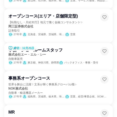
27年卒
富山県、石川県、福井県、岐阜県、静岡県、愛知県、三重県
営業、サービス/接客、商品企画、カスタマーサポート/コールセンター
オープンコース(エリア・店舗限定型)
【転勤なし・月給30万】地元で働く金融コンサルタント✨
岡三証券株式会社
証券取引
27年卒
北海道、宮城県、茨城県、埼玉県、千葉県、東京都、神奈川県、石川県、岐阜県、静岡県、愛知県、三重県、京都府、大阪府、兵庫県、奈良県、和歌山県、岡山県、広島県、山口県、愛媛県、福岡県、熊本県
営業
締切：12月25日
事務・ショールームスタッフ
株式会社エー・エル・シー
自動車販売
27年卒
東京都、神奈川県、静岡県
バックオフィス・事務・受付
事務系オープンコース
世界を舞台に活躍！文系が輝く事務系グローバル職✨
NOK株式会社
自動車・輸送機器メーカー
27年卒
福島県、茨城県、栃木県、埼玉県、東京都、神奈川県、静岡県、愛知県、大阪府、兵庫県、鳥取県、岡山県、広島県、福岡県、熊本県
営業、経営/事業企画、SCM/生産管理/購買/物流、経理/税務/財務、人事、総務、法務/知財、IT、広報/IR、組織運営管理・公務員・事務系職種、マーケティング・広告・宣伝
MR