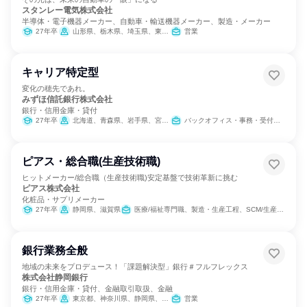
スタンレー電気株式会社
半導体・電子機器メーカー、自動車・輸送機器メーカー、製造・メーカー
27年卒
山形県、栃木県、埼玉県、東京都、神奈川県、静岡県、愛知県、大阪府、広島県、福岡県
営業
キャリア特定型
変化の穂先であれ。
みずほ信託銀行株式会社
銀行・信用金庫・貸付
27年卒
北海道、青森県、岩手県、宮城県、秋田県、山形県、福島県、茨城県、栃木県、群馬県、埼玉県、千葉県、東京都、神奈川県、新潟県、富山県、石川県、福井県、山梨県、長野県、岐阜県、静岡県、愛知県、三重県、滋賀県、京都府、大阪府、兵庫県、奈良県、和歌山県、鳥取県、島根県、岡山県、広島県、山口県、徳島県、香川県、愛媛県、高知県、福岡県、佐賀県、長崎県、熊本県、大分県、宮崎県、鹿児島県、沖縄県
バックオフィス・事務・受付、営業、金融専門職、経営/事業企画、不動産専門職、組織運営管理・公務員・事務系職種
ピアス・総合職(生産技術職)
ヒットメーカー/総合職（生産技術職)安定基盤で技術革新に挑む
ピアス株式会社
化粧品・サプリメーカー
27年卒
静岡県、滋賀県
医療/福祉専門職、製造・生産工程、SCM/生産管理/購買/物流、建築/土木/プラント専門職
銀行業務全般
地域の未来をプロデュース！「課題解決型」銀行＃フルフレックス
株式会社静岡銀行
銀行・信用金庫・貸付、金融取引取扱、金融
27年卒
東京都、神奈川県、静岡県、愛知県、大阪府
営業