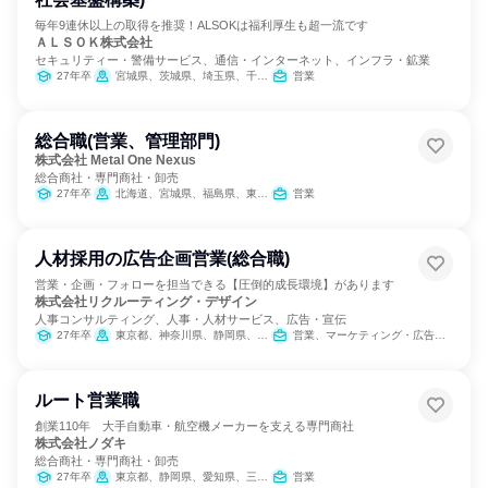
毎年9連休以上の取得を推奨！ALSOKは福利厚生も超一流です
ＡＬＳＯＫ株式会社
セキュリティー・警備サービス、通信・インターネット、インフラ・鉱業
27年卒
宮城県、茨城県、埼玉県、千葉県、東京都、神奈川県、山梨県、長野県、静岡県、愛知県、滋賀県、京都府、大阪府、兵庫県、奈良県、和歌山県、岡山県、山口県、徳島県、香川県、高知県、福岡県、熊本県、大分県
営業
総合職(営業、管理部門)
株式会社 Metal One Nexus
総合商社・専門商社・卸売
27年卒
北海道、宮城県、福島県、東京都、富山県、静岡県、愛知県、大阪府、広島県、福岡県
営業
人材採用の広告企画営業(総合職)
営業・企画・フォローを担当できる【圧倒的成長環境】があります
株式会社リクルーティング・デザイン
人事コンサルティング、人事・人材サービス、広告・宣伝
27年卒
東京都、神奈川県、静岡県、愛知県、大阪府
営業、マーケティング・広告・宣伝
ルート営業職
創業110年 大手自動車・航空機メーカーを支える専門商社
株式会社ノダキ
総合商社・専門商社・卸売
27年卒
東京都、静岡県、愛知県、三重県
営業