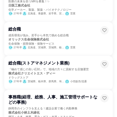
医療の未来を担うMRを募集！✨
日医工株式会社
化学メーカー、製薬、製薬・バイオテクノロジー
27年卒
北海道、青森県、岩手県、宮城県、秋田県、山形県、福島県、茨城県、栃木県、群馬県、埼玉県、千葉県、東京都、神奈川県、新潟県、富山県、石川県、福井県、山梨県、長野県、岐阜県、静岡県、愛知県、三重県、滋賀県、京都府、大阪府、兵庫県、奈良県、和歌山県、鳥取県、島根県、岡山県、広島県、山口県、徳島県、香川県、愛媛県、高知県、福岡県、佐賀県、長崎県、熊本県、大分県、宮崎県、鹿児島県、沖縄県
営業
総合職
成長環境が強み。若手から本気で挑める総合職
オリックス生命保険株式会社
生命保険・損害保険・保険サービス
27年卒
北海道、宮城県、茨城県、栃木県、群馬県、埼玉県、千葉県、東京都、神奈川県、新潟県、石川県、静岡県、愛知県、京都府、大阪府、兵庫県、岡山県、広島県、香川県、愛媛県、福岡県、長崎県、熊本県、鹿児島県
営業
総合職(ストアマネジメント業務)
『極めて感じの良い応対』で、地域の方々に貢献する店舗運営
株式会社クリエイトエス・ディー
ドラッグストア
27年卒
茨城県、栃木県、群馬県、埼玉県、千葉県、東京都、神奈川県、静岡県、愛知県
小売販売/流通
事務職(経理、総務、人事、施工管理サポートな
どの事務)
静岡市のインフラを支える！建設企業で働く内勤事務
株式会社小林土木緑化
建設・土木、林業、電力・ガス・水道・エネルギー