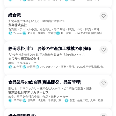
総合職
安定基盤で世界を変える。繊維商社総合職✨
豊島株式会社
百貨店・アパレル小売、総合商社・専門商社・卸売、小売・卸売・商社
27年卒
東京都、静岡県、愛知県
IT、営業、SCM/生産管理/購買/物流、人事、総務
静岡県掛川市 お茶の生産加工機械の事務職
入社3年後定着率90％超/平均勤続年数15年以上の働きやすさ
カワサキ機工株式会社
機械・医療機器メーカー
27年卒
静岡県
バックオフィス・事務・受付、SCM/生産管理/購買/物流、総務
食品業界の総合職(商品開発、品質管理)
旧社名：日本クッカリー株式会社/大手コンビニ商品の製造・開発
株式会社日本デリカサービス
飲食、専門飲食料品小売、食品・飲料メーカー
27年卒
群馬県、埼玉県、千葉県、東京都、神奈川県、石川県、長野県、静岡県、愛知県、兵庫県、佐賀県
製造・生産工程、人事、総務、法務/知財、IT
総合職(事務系)