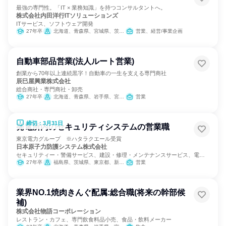
最強の専門性。「IT × 業務知識」を持つコンサルタントへ。
株式会社内田洋行ITソリューションズ
ITサービス、ソフトウェア開発
27年卒
北海道、青森県、宮城県、茨城県、栃木県、埼玉県、千葉県、東京都、新潟県、富山県、石川県、長野県、静岡県、愛知県、京都府、大阪府
営業、経営/事業企画
自動車部品営業(法人ルート営業)
創業から70年以上連続黒字！自動車の一生を支える専門商社
辰巳屋興業株式会社
総合商社・専門商社・卸売
27年卒
北海道、青森県、岩手県、宮城県、福島県、埼玉県、東京都、神奈川県、富山県、石川県、長野県、静岡県、愛知県、京都府、大阪府、岡山県、広島県、徳島県、香川県、福岡県、熊本県、鹿児島県
営業
締切：3月31日
発電所内のセキュリティシステムの営業職
東京電力グループ ※ハタラクエール受賞
日本原子力防護システム株式会社
セキュリティー・警備サービス、建設・修理・メンテナンスサービス、電
力・ガス・水道・エネルギー
27年卒
福島県、茨城県、東京都、新潟県、福井県、静岡県
営業
業界NO.1焼肉きんぐ配属:総合職(将来の幹部候
補)
株式会社物語コーポレーション
レストラン・カフェ、専門飲食料品小売、食品・飲料メーカー