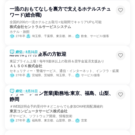
一流のおもてなしを裏方で支えるホテルスチュ
ワード(総合職)
全国約200の一流ホテルとお取引⭐短期間でキャリアUPも可能
株式会社セントラルサービスシステム
ホテル・旅館
27年卒
埼玉県、千葉県、東京都、神奈川県、富山県、石川県、長野県、岐阜県、静岡県、愛知県、滋賀県、京都府、大阪府、兵庫県、奈良県、広島県、福岡県、佐賀県、長崎県、大分県、宮崎県、鹿児島県、沖縄県
飲食、サービス/接客
締切：8月31日
総合職 | 体育会系の方歓迎
東証プライム上場！毎年9連休以上の取得＆奨学金返済支援あり
ＡＬＳＯＫ株式会社
セキュリティー・警備サービス、通信・インターネット、インフラ・鉱業
27年卒
宮城県、茨城県、埼玉県、千葉県、東京都、神奈川県、山梨県、長野県、静岡県、愛知県、滋賀県、京都府、大阪府、兵庫県、奈良県、和歌山県、岡山県、山口県、徳島県、香川県、高知県、福岡県、熊本県、大分県
サービス/接客
締切：8月31日
ソリューション営業|勤務地:東京、福島、山梨、
静岡
＃WEB説明会予約受付中＃どこからでも参加OK#初期配属確約
東京コンピュータサービス株式会社
ITサービス、ソフトウェア開発、情報技術
27年卒
福島県、東京都、山梨県、静岡県
営業