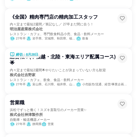
《全国》精肉専門店の精肉加工スタッフ
内々定まで最短2週間／筆記なし／ 27卒まだ間に合う！
明治屋産業株式会社
レストラン・カフェ、専門飲食料品小売、食品・飲料メーカー
27年卒
岩手県、宮城県、秋田県、福島県、埼玉県、東京都、神奈川県、富山県、山梨県、岐阜県、静岡県、愛知県、滋賀県、京都府、奈良県、香川県、福岡県、熊本県、鹿児島県
飲食
締切：8月28日
総合職🌟(甲信越・北陸・東海エリア配属コース)
🌟
内々定まで最短2週間🌟やりたいことが決まっていない方も歓迎
株式会社吉野家
レストラン・カフェ、飲食、食品・飲料メーカー
27年卒
富山県、石川県、福井県、山梨県、長野県、岐阜県、静岡県、愛知県、三重県
小売販売/流通、経営/事業企画、人事、広報/IR、商品企画
営業職
浜松でずっと働く！スズキ直取引のメーカー営業✨
株式会社神津製作所
自動車・輸送機器メーカー
27年卒
静岡県
営業