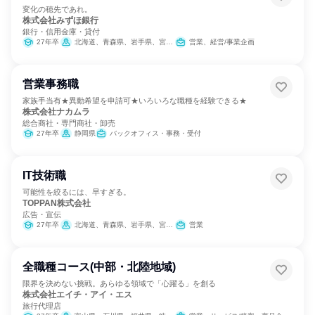
変化の穂先であれ。
株式会社みずほ銀行
銀行・信用金庫・貸付
27年卒
北海道、青森県、岩手県、宮城県、秋田県、山形県、福島県、茨城県、栃木県、群馬県、埼玉県、千葉県、東京都、神奈川県、新潟県、富山県、石川県、福井県、山梨県、長野県、岐阜県、静岡県、愛知県、三重県、滋賀県、京都府、大阪府、兵庫県、奈良県、和歌山県、鳥取県、島根県、岡山県、広島県、山口県、徳島県、香川県、愛媛県、高知県、福岡県、佐賀県、長崎県、熊本県、大分県、宮崎県、鹿児島県、沖縄県
営業、経営/事業企画
営業事務職
家族手当有★異動希望を申請可★いろいろな職種を経験できる★
株式会社ナカムラ
総合商社・専門商社・卸売
27年卒
静岡県
バックオフィス・事務・受付
IT技術職
可能性を絞るには、早すぎる。
TOPPAN株式会社
広告・宣伝
27年卒
北海道、青森県、岩手県、宮城県、秋田県、山形県、福島県、茨城県、栃木県、群馬県、埼玉県、千葉県、東京都、神奈川県、新潟県、富山県、石川県、長野県、静岡県、愛知県、三重県、滋賀県、京都府、大阪府、兵庫県、島根県、岡山県、広島県、山口県、香川県、愛媛県、高知県、福岡県、佐賀県、長崎県、熊本県、大分県、宮崎県、鹿児島県、沖縄県
営業
全職種コース(中部・北陸地域)
限界を決めない挑戦。あらゆる領域で「心躍る」を創る
株式会社エイチ・アイ・エス
旅行代理店