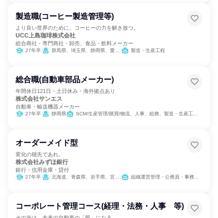
製造職(コーヒー製造管理等)
より良い世界のために、コーヒーの力を解き放つ。
UCC上島珈琲株式会社
総合商社・専門商社・卸売、食品・飲料メーカー
27年卒
群馬県、埼玉県、静岡県、愛知県、滋賀県、大阪府、兵庫県
製造・生産工程
総合職(自動車部品メーカー)
年間休日121日・土日休み・海外拠点あり
株式会社サンエス
自動車・輸送機器メーカー
27年卒
静岡県
SCM/生産管理/購買/物流、人事、総務、製造・生産工程、営業
オーダーメイド型
変化の穂先であれ。
株式会社みずほ銀行
銀行・信用金庫・貸付
27年卒
北海道、青森県、岩手県、宮城県、秋田県、山形県、福島県、茨城県、栃木県、群馬県、埼玉県、千葉県、東京都、神奈川県、新潟県、富山県、石川県、福井県、山梨県、長野県、岐阜県、静岡県、愛知県、三重県、滋賀県、京都府、大阪府、兵庫県、奈良県、和歌山県、鳥取県、島根県、岡山県、広島県、山口県、徳島県、香川県、愛媛県、高知県、福岡県、佐賀県、長崎県、熊本県、大分県、宮崎県、鹿児島県、沖縄県
組織運営管理・公務員・事務系職種
コーポレート管理コース(経理・法務・人事 等)
その光は、未来の自動車の「眼」になる