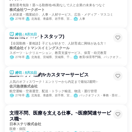
書類選考免除！選べる勤務地×転勤なしで人と企業の未来をつなぐ
株式会社ワークポート
人材派遣・職業紹介、人事・人材サービス、広告・メディア・マスコミ
27年卒
北海道、青森県、岩手県、宮城県、秋田県、山形県、福島県、茨城県、栃木県、群馬県、埼玉県、千葉県、東京都、神奈川県、新潟県、富山県、石川県、福井県、山梨県、長野県、岐阜県、静岡県、愛知県、三重県、滋賀県、京都府、大阪府、兵庫県、奈良県、和歌山県、鳥取県、島根県、岡山県、広島県、山口県、徳島県、香川県、愛媛県、高知県、福岡県、佐賀県、長崎県、熊本県、大分県、宮崎県、鹿児島県、沖縄県
人事
締切：8月31日
総合職(フロントスタッフ)
【全国勤務・要相談】子どもが好きで、人財育成に興味がある方！
株式会社イトマンスイミングスクール
スポーツ・レクリエーション、教育支援サービス、保育・幼児教育
27年卒
北海道、宮城県、茨城県、千葉県、東京都、神奈川県、静岡県、愛知県、三重県、京都府、大阪府、兵庫県、奈良県、福岡県
教育/保育専門職、バックオフィス・事務・受付
締切：8月31日
配属エリア確約✨カスタマーサービス
人気のオフィスワーク！エントリーから内定まで最短2週間✨
佐川急便株式会社
航空運輸・空港運営、配送・トラック輸送、物流・運行管理
27年卒
北海道、青森県、岩手県、宮城県、秋田県、山形県、福島県、茨城県、栃木県、群馬県、埼玉県、千葉県、東京都、神奈川県、新潟県、富山県、石川県、福井県、山梨県、長野県、岐阜県、静岡県、愛知県、三重県、滋賀県、京都府、大阪府、兵庫県、奈良県、和歌山県、鳥取県、島根県、岡山県、広島県、山口県、徳島県、香川県、愛媛県、高知県、福岡県、佐賀県、長崎県、熊本県、大分県、宮崎県、鹿児島県、沖縄県
バックオフィス・事務・受付、交通/運輸、SCM/生産管理/購買/物流
文理不問、医療を支える仕事。~医療関連サービ
ス職~
日本ステリ株式会社
医療・病院