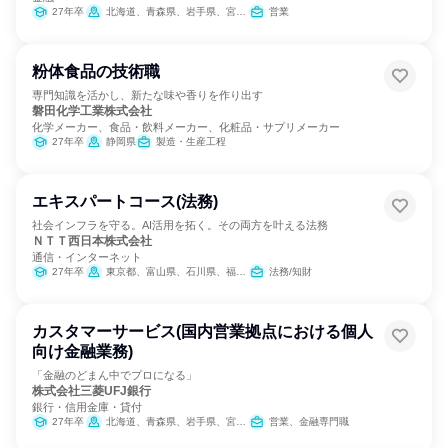
27年卒
北海道、青森県、岩手県、宮城県、秋田県、山形県、福島県、茨城県、栃木県、群馬県、埼玉県、千葉県、東京都、神奈川県、新潟県、富山県、石川県、福井県、山梨県、長野県、岐阜県、静岡県、愛知県、三重県、滋賀県、京都府、大阪府、兵庫県、奈良県、和歌山県、鳥取県、島根県、岡山県、広島県、山口県、徳島県、香川県、愛媛県、高知県、福岡県、佐賀県、長崎県、熊本県、大分県、宮崎県、鹿児島県
営業
粉体食品の技術職
専門知識を活かし、新たな味や香りを作り出す
磐田化学工業株式会社
化学メーカー、食品・飲料メーカー、化粧品・サプリメーカー
27年卒
静岡県
製造・生産工程
エキスパートコース(法務)
社会インフラを守る。AI活用を拓く。その両方を叶える法務
ＮＴＴ西日本株式会社
通信・インターネット
27年卒
東京都、富山県、石川県、福井県、岐阜県、静岡県、愛知県、三重県、滋賀県、京都府、大阪府、兵庫県、奈良県、和歌山県、鳥取県、島根県、岡山県、広島県、山口県、徳島県、香川県、愛媛県、高知県、福岡県、佐賀県、長崎県、熊本県、大分県、宮崎県、鹿児島県、沖縄県
法務/知財
カスタマーサービス(国内営業拠点における個人
向け金融業務)
「金融のどまん中でプロになる」
株式会社三菱UFJ銀行
銀行・信用金庫・貸付
27年卒
北海道、青森県、岩手県、宮城県、秋田県、山形県、福島県、茨城県、栃木県、群馬県、埼玉県、千葉県、東京都、神奈川県、新潟県、富山県、石川県、福井県、山梨県、長野県、岐阜県、静岡県、愛知県、三重県、滋賀県、京都府、大阪府、兵庫県、奈良県、和歌山県、鳥取県、島根県、岡山県、広島県、山口県、徳島県、香川県、愛媛県、高知県、福岡県、佐賀県、長崎県、熊本県、大分県、宮崎県、鹿児島県、沖縄県
営業、金融専門職