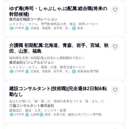
ゆず庵(寿司・しゃぶしゃぶ)配属:総合職(将来の
幹部候補)
株式会社物語コーポレーション
レストラン・カフェ、専門飲食料品小売、食品・飲料メーカー
27年卒
北海道、青森県、岩手県、宮城県、秋田県、山形県、福島県、茨城県、栃木県、群馬県、埼玉県、千葉県、東京都、神奈川県、新潟県、富山県、石川県、福井県、山梨県、長野県、岐阜県、静岡県、愛知県、三重県、滋賀県、京都府、大阪府、兵庫県、奈良県、和歌山県、鳥取県、島根県、岡山県、広島県、山口県、徳島県、香川県、愛媛県、高知県、福岡県、佐賀県、長崎県、熊本県、大分県、宮崎県、鹿児島県、沖縄県
飲食
介護職 初期配属:北海道、青森、岩手、宮城、秋
田、山形、福島
福利厚生充実✨初期配属は自宅から通勤圏内で安心！
株式会社ビジュアルビジョン
レストラン・カフェ、看護・介護、教育支援サービス
27年卒
北海道、青森県、岩手県、宮城県、秋田県、山形県、福島県
医療/福祉専門職
建設コンサルタント(技術職)|完全週休2日制&転
勤なし
あなたが描いた「線・面」が、地域の未来をつくる「道・まち」に
三協コンサルタント株式会社
建築設計、建設・土木、インフラ・鉱業
27年卒
山形県
製造・生産工程、建築/土木/プラント専門職