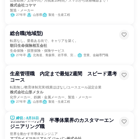
山形勤務／文理不問／月残業10時間／スマホから医療機器まで！
株式会社コヤマ
製造・メーカー
27年卒
山形県
製造・生産工程
総合職(地域型)
転居なし。愛着ある街で、キャリアを築く。
朝日生命保険相互会社
生命保険・損害保険・保険サービス
27年卒
北海道、青森県、岩手県、宮城県、秋田県、山形県、福島県、茨城県、栃木県、群馬県、埼玉県、千葉県、東京都、神奈川県、新潟県、富山県、石川県、福井県、山梨県、長野県、岐阜県、静岡県、愛知県、三重県、滋賀県、京都府、大阪府、兵庫県、奈良県、和歌山県、鳥取県、島根県、岡山県、広島県、山口県、徳島県、香川県、愛媛県、高知県、福岡県、佐賀県、長崎県、熊本県、大分県、宮崎県、鹿児島県、沖縄県
営業、金融専門職
生産管理職 内定まで最短2週間 スピード選考
コース
転勤無し/教育体制充実/残業ほぼなし/ユースエール認定企業
株式会社山形メタル
化学メーカー、鉄鋼・金属メーカー、製造・メーカー
27年卒
山形県
製造・生産工程
締切：8月31日
初任給38.5万円 半導体業界のカスタマーエン
ジニアリング職
世界を動かす半導体エンジニア
アプライドマテリアルズ ジャパン株式会社