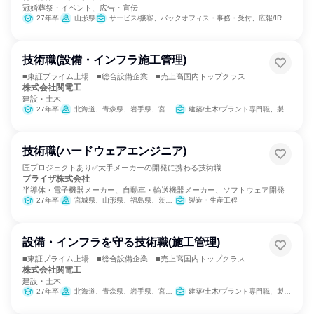
冠婚葬祭・イベント、広告・宣伝
27年卒
山形県
サービス/接客、バックオフィス・事務・受付、広報/IR、出版/メディア/芸能/エンタメ専門職、営業
技術職(設備・インフラ施工管理)
■東証プライム上場 ■総合設備企業 ■売上高国内トップクラス
株式会社関電工
建設・土木
27年卒
北海道、青森県、岩手県、宮城県、秋田県、山形県、福島県、茨城県、栃木県、群馬県、埼玉県、千葉県、東京都、神奈川県、新潟県、富山県、福井県、山梨県、長野県、静岡県、愛知県、京都府、大阪府、兵庫県、広島県、福岡県、熊本県、宮崎県、鹿児島県、沖縄県
建築/土木/プラント専門職、製造・生産工程
技術職(ハードウェアエンジニア)
匠プロジェクトあり✅大手メーカーの開発に携わる技術職
ブライザ株式会社
半導体・電子機器メーカー、自動車・輸送機器メーカー、ソフトウェア開発
27年卒
宮城県、山形県、福島県、茨城県、栃木県、群馬県、埼玉県、東京都、神奈川県、岐阜県、静岡県、愛知県、三重県、滋賀県、京都府、大阪府、兵庫県、広島県、山口県、福岡県、熊本県、大分県、宮崎県
製造・生産工程
設備・インフラを守る技術職(施工管理)
■東証プライム上場 ■総合設備企業 ■売上高国内トップクラス
株式会社関電工
建設・土木
27年卒
北海道、青森県、岩手県、宮城県、秋田県、山形県、福島県、茨城県、栃木県、群馬県、埼玉県、千葉県、東京都、神奈川県、新潟県、富山県、福井県、山梨県、長野県、静岡県、愛知県、京都府、大阪府、兵庫県、広島県、福岡県、熊本県、宮崎県、鹿児島県、沖縄県
建築/土木/プラント専門職、製造・生産工程