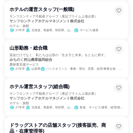
ホテルの運営スタッフ(一般職)
サンフロンティア不動産グループ（東証プライム上場企業）
サンフロンティアホテルマネジメント株式会社
ホテル・旅館
27年卒
北海道、青森県、秋田県、山形県、茨城県、栃木県、千葉県、新潟県、長野県、愛知県、京都府、大阪府、岡山県、愛媛県、福岡県、熊本県、沖縄県
サービス/接客
山形勤務・総合職
資金だけでなく、私たちは山形の「生き方と未来」をともに耕す。
みちのく村山農業協同組合
農林業支援サービス
27年卒
山形県
バックオフィス・事務・受付、営業、経営/事業企画、医療/福祉専門職、SCM/生産管理/購買/物流、人事、総務、組織運営管理・公務員・事務系職種
ホテル運営スタッフ(総合職)
サンフロンティア不動産グループ（東証プライム上場企業）
サンフロンティアホテルマネジメント株式会社
ホテル・旅館
27年卒
北海道、青森県、秋田県、山形県、茨城県、栃木県、千葉県、新潟県、長野県、愛知県、京都府、大阪府、兵庫県、岡山県、愛媛県、福岡県、熊本県、沖縄県
飲食、サービス/接客、経理/税務/財務
ドラッグストアの店舗スタッフ(接客販売、商
品・在庫管理等)