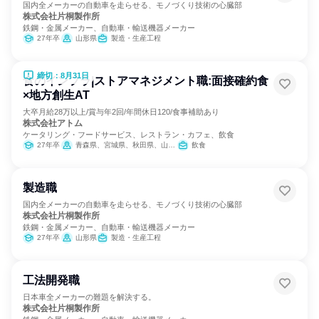
国内全メーカーの自動車を走らせる、モノづくり技術の心臓部
株式会社片桐製作所
鉄鋼・金属メーカー、自動車・輸送機器メーカー
27年卒
山形県
製造・生産工程
締切：8月31日
食のインフラ|ストアマネジメント職:面接確約食
×地方創生AT
大卒月給28万以上/賞与年2回/年間休日120/食事補助あり
株式会社アトム
ケータリング・フードサービス、レストラン・カフェ、飲食
27年卒
青森県、宮城県、秋田県、山形県、福島県、茨城県、栃木県、群馬県、埼玉県、千葉県、東京都、神奈川県、新潟県、富山県、石川県、福井県、山梨県、長野県、岐阜県、静岡県、愛知県、三重県、滋賀県、京都府、大阪府、兵庫県、奈良県、山口県、福岡県、熊本県、宮崎県
飲食
製造職
国内全メーカーの自動車を走らせる、モノづくり技術の心臓部
株式会社片桐製作所
鉄鋼・金属メーカー、自動車・輸送機器メーカー
27年卒
山形県
製造・生産工程
工法開発職
日本車全メーカーの難題を解決する。
株式会社片桐製作所