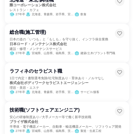
際コーポレーション株式会社
レストラン・カフェ
27年卒
北海道、青森県、岩手県、宮城県、秋田県、山形県、福島県
飲食
総合職(施工管理)
日本の道の「いつも」と「もしも」を守り抜く。インフラ保全業務
日本ロード・メンテナンス株式会社
建設・修理・メンテナンスサービス
27年卒
宮城県、山形県、福島県、茨城県、栃木県、埼玉県、千葉県、東京都、神奈川県、静岡県、愛知県
建築/土木/プラント専門職
ラフィネのセラピスト職
1日で内定！書類選考免除/社宅制度あり・育休あり・ノルマなし
株式会社ボディワークセラピストエージェンシー
理容・美容・エステ
27年卒
北海道、青森県、岩手県、宮城県、秋田県、山形県、福島県、茨城県、栃木県、群馬県、埼玉県、千葉県、東京都、神奈川県、新潟県、富山県、石川県、福井県、山梨県、長野県、岐阜県、静岡県、愛知県、三重県、滋賀県、京都府、大阪府、兵庫県、奈良県、和歌山県、鳥取県、島根県、岡山県、広島県、山口県、徳島県、香川県、愛媛県、高知県、福岡県、佐賀県、長崎県、熊本県、大分県、宮崎県、鹿児島県、沖縄県
サービス/接客
技術職(ソフトウェアエンジニア)
安心の研修制度あり✅大手メーカー等で働く新卒技術職
ブライザ株式会社
半導体・電子機器メーカー、自動車・輸送機器メーカー、ソフトウェア開発
27年卒
宮城県、山形県、福島県、茨城県、栃木県、群馬県、埼玉県、東京都、神奈川県、岐阜県、静岡県、愛知県、三重県、滋賀県、京都府、大阪府、兵庫県、広島県、山口県、福岡県、熊本県、大分県、宮崎県
製造・生産工程