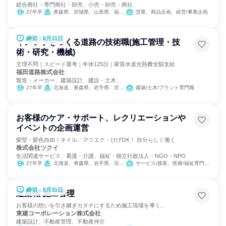
総合商社・専門商社・卸売、小売・卸売・商社
27年卒
青森県、宮城県、山形県、福島県、茨城県、栃木県、群馬県、千葉県、東京都
営業、商品企画、経営/事業企画
締切：8月31日
インフラをつくる道路の技術職(施工管理・技
術・研究・機械)
文理不問｜スピード選考｜年休125日｜家賃水道光熱費全額支給
福田道路株式会社
製造・メーカー、建築設計、建設・土木
27年卒
北海道、青森県、岩手県、宮城県、秋田県、山形県、福島県、茨城県、栃木県、群馬県、埼玉県、千葉県、東京都、神奈川県、新潟県、富山県、石川県、福井県、山梨県、長野県、岐阜県、静岡県、愛知県、滋賀県、京都府、大阪府、兵庫県、広島県、福岡県
建築/土木/プラント専門職
お客様のケア・サポート、レクリエーションや
イベントの企画運営
髪型・髪色自由！ネイル・マツエク・ひげOK！ 自分らしく働く
株式会社ツクイ
生活関連サービス、看護・介護、福祉・独立行政法人・NGO・NPO
27年卒
北海道、青森県、岩手県、宮城県、秋田県、山形県、福島県、茨城県、栃木県、群馬県、埼玉県、千葉県、東京都、神奈川県、新潟県、富山県、石川県、福井県、山梨県、長野県、岐阜県、静岡県、愛知県、三重県、滋賀県、京都府、大阪府、兵庫県、奈良県、和歌山県、鳥取県、島根県、岡山県、広島県、山口県、徳島県、香川県、愛媛県、高知県、福岡県、佐賀県、長崎県、熊本県、大分県、宮崎県、鹿児島県、沖縄県
サービス/接客、医療/福祉専門職、経営/事業企画
締切：8月31日
建築職 施工管理
お客様の想いを引き継ぎカタチにするため施工現場を導く。
東建コーポレーション株式会社
建築設計、不動産管理、不動産仲介