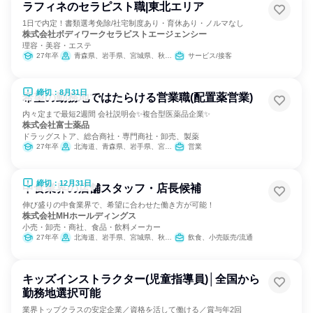
ラフィネのセラピスト職|東北エリア
1日で内定！書類選考免除/社宅制度あり・育休あり・ノルマなし
株式会社ボディワークセラピストエージェンシー
理容・美容・エステ
27年卒
青森県、岩手県、宮城県、秋田県、山形県、福島県
サービス/接客
締切：8月31日
希望の勤務地ではたらける営業職(配置薬営業)
内々定まで最短2週間 会社説明会✨複合型医薬品企業✨
株式会社富士薬品
ドラッグストア、総合商社・専門商社・卸売、製薬
27年卒
北海道、青森県、岩手県、宮城県、秋田県、山形県、福島県、茨城県、栃木県、群馬県、埼玉県、千葉県、東京都、神奈川県、新潟県、富山県、石川県、福井県、山梨県、長野県、岐阜県、静岡県、愛知県、三重県、滋賀県、京都府、大阪府、兵庫県、奈良県、和歌山県、鳥取県、島根県、岡山県、広島県、山口県、徳島県、香川県、愛媛県、高知県、福岡県、佐賀県、長崎県、熊本県、大分県、宮崎県、鹿児島県、沖縄県
営業
締切：12月31日
中食業界の店舗スタッフ・店長候補
伸び盛りの中食業界で、希望に合わせた働き方が可能！
株式会社MHホールディングス
小売・卸売・商社、食品・飲料メーカー
27年卒
北海道、岩手県、宮城県、秋田県、山形県、福島県、茨城県、栃木県、群馬県、埼玉県、千葉県、新潟県、富山県、石川県、福井県、山梨県、長野県、岐阜県、静岡県、愛知県、三重県、大阪府、兵庫県、奈良県、鳥取県、島根県、岡山県、広島県、山口県、徳島県、香川県、愛媛県、高知県、福岡県、佐賀県、長崎県、熊本県、大分県、宮崎県、鹿児島県
飲食、小売販売/流通
キッズインストラクター(児童指導員)│全国から
勤務地選択可能
業界トップクラスの安定企業／資格を活して働ける／賞与年2回