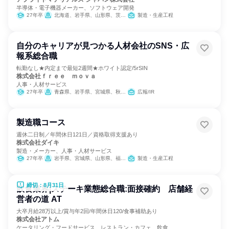
半導体・電子機器メーカー、ソフトウェア開発
27年卒
北海道、岩手県、山形県、茨城県、千葉県、東京都、神奈川県、富山県、石川県、山梨県、愛知県、三重県、京都府、大阪府、広島県、佐賀県、長崎県、熊本県、大分県
製造・生産工程
自分のキャリアが見つかる人材会社のSNS・広
報系総合職
転勤なし★内定まで最短2週間★ホワイト認定/5rSIN
株式会社ｆｒｅｅ ｍｏｖａ
人事・人材サービス
27年卒
青森県、岩手県、宮城県、秋田県、山形県、福島県
広報/IR
製造職コース
週休二日制／年間休日121日／資格取得支援あり
株式会社ダイキ
製造・メーカー、人事・人材サービス
27年卒
岩手県、宮城県、山形県、福島県、栃木県、群馬県、埼玉県、千葉県、東京都、神奈川県、岐阜県、静岡県、愛知県、三重県、滋賀県、京都府、大阪府、兵庫県、岡山県、広島県、山口県、香川県、福岡県、佐賀県、長崎県、熊本県、大分県
製造・生産工程
締切：8月31日
飲食業界|ステーキ業態総合職:面接確約 店舗経
営者の道 AT
大卒月給28万以上/賞与年2回/年間休日120/食事補助あり
株式会社アトム
ケータリング・フードサービス、レストラン・カフェ、飲食