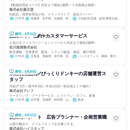
【動画説明会コース】内定まで最短1週間！１次面接は免除✨
株式会社薬王堂
化粧品・理美容用品小売、ドラッグストア、総合スーパー
27年卒
青森県、岩手県、宮城県、秋田県、山形県、福島県、茨城県、栃木県
小売販売/流通、経営/事業企画、医薬品専門職
締切：8月31日
配属エリア確約✨カスタマーサービス
人気のオフィスワーク！エントリーから内定まで最短2週間✨
佐川急便株式会社
航空運輸・空港運営、配送・トラック輸送、物流・運行管理
27年卒
北海道、青森県、岩手県、宮城県、秋田県、山形県、福島県、茨城県、栃木県、群馬県、埼玉県、千葉県、東京都、神奈川県、新潟県、富山県、石川県、福井県、山梨県、長野県、岐阜県、静岡県、愛知県、三重県、滋賀県、京都府、大阪府、兵庫県、奈良県、和歌山県、鳥取県、島根県、岡山県、広島県、山口県、徳島県、香川県、愛媛県、高知県、福岡県、佐賀県、長崎県、熊本県、大分県、宮崎県、鹿児島県、沖縄県
バックオフィス・事務・受付、交通/運輸、SCM/生産管理/購買/物流
締切：9月30日
東北初期配属✅びっくりドンキーの店舗運営ス
タッフ
月給27.5万＋賞与年3回＋年休120日✨初任地エリア確約！
株式会社アレフ
ケータリング・フードサービス、レストラン・カフェ、飲食
27年卒
岩手県、宮城県、秋田県、山形県、福島県
飲食
締切：8月31日
夏採用スタート 広告プランナー・企画営業職
山形の舞台で、クリエイティブを仕事にする。
株式会社ハイスタッフ