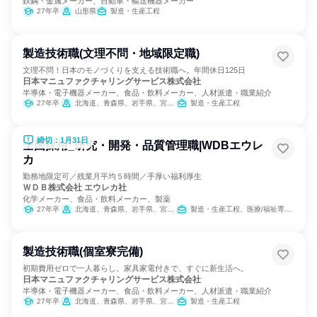
鉄鋼・金属メーカー、自動車・輸送機器メーカー
27年卒
山形県
製造・生産工程
製造技術職(文理不問・地域限定職)
文理不問！日本のモノづくりを支える技術職へ。年間休日125日
日本マニュファクチャリングサービス株式会社
半導体・電子機器メーカー、食品・飲料メーカー、人材派遣・職業紹介
27年卒
北海道、青森県、岩手県、宮城県、秋田県、山形県、福島県、茨城県、栃木県、群馬県、埼玉県、千葉県、東京都、神奈川県、新潟県、富山県、石川県、福井県、山梨県、長野県、岐阜県、静岡県、愛知県、三重県、滋賀県、京都府、大阪府、兵庫県、奈良県、和歌山県、鳥取県、島根県、岡山県、広島県、山口県、徳島県、香川県、愛媛県、高知県、福岡県、佐賀県、長崎県、熊本県、大分県、宮崎県、鹿児島県、沖縄県
製造・生産工程
締切：1月31日
全国採用_研究・開発・品質管理職|WDBエウレ
カ
勤務地限定可／残業月平均５時間／手厚い福利厚生
ＷＤＢ株式会社 エウレカ社
化学メーカー、食品・飲料メーカー、製薬
27年卒
北海道、青森県、岩手県、宮城県、秋田県、山形県、福島県、茨城県、栃木県、群馬県、埼玉県、千葉県、東京都、神奈川県、新潟県、富山県、石川県、福井県、山梨県、長野県、岐阜県、静岡県、愛知県、三重県、滋賀県、京都府、大阪府、兵庫県、奈良県、和歌山県、鳥取県、島根県、岡山県、広島県、山口県、徳島県、香川県、愛媛県、高知県、福岡県、佐賀県、長崎県、熊本県、大分県、宮崎県、鹿児島県、沖縄県
製造・生産工程、医療/福祉専門職、カスタマーサクセス、学術研究
製造技術職(個室寮完備)
初期費用ゼロで一人暮らし。家具家電付きで、すぐに新生活へ。
日本マニュファクチャリングサービス株式会社
半導体・電子機器メーカー、食品・飲料メーカー、人材派遣・職業紹介
27年卒
北海道、青森県、岩手県、宮城県、秋田県、山形県、福島県、茨城県、栃木県、群馬県、埼玉県、千葉県、東京都、神奈川県、新潟県、富山県、石川県、福井県、山梨県、長野県、岐阜県、静岡県、愛知県、三重県、滋賀県、京都府、大阪府、兵庫県、奈良県、和歌山県、鳥取県、島根県、岡山県、広島県、山口県、徳島県、香川県、愛媛県、高知県、福岡県、佐賀県、長崎県、熊本県、大分県、宮崎県、鹿児島県、沖縄県
製造・生産工程