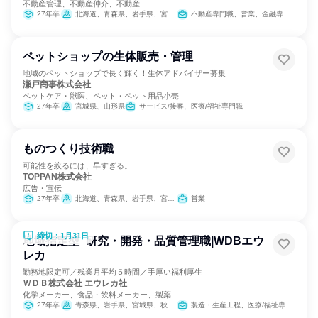
不動産管理、不動産仲介、不動産
27年卒
北海道、青森県、岩手県、宮城県、秋田県、山形県、福島県、茨城県、栃木県、群馬県、埼玉県、千葉県、東京都、神奈川県、新潟県、富山県、石川県、福井県、山梨県、長野県、岐阜県、静岡県、愛知県、三重県、滋賀県、京都府、大阪府、兵庫県、奈良県、和歌山県、鳥取県、島根県、岡山県、広島県、山口県、徳島県、香川県、愛媛県、高知県、福岡県、佐賀県、長崎県、熊本県、大分県、宮崎県、鹿児島県
不動産専門職、営業、金融専門職、経営/事業企画
ペットショップの生体販売・管理
地域のペットショップで長く輝く！生体アドバイザー募集
瀬戸商事株式会社
ペットケア・獣医、ペット・ペット用品小売
27年卒
宮城県、山形県
サービス/接客、医療/福祉専門職
ものつくり技術職
可能性を絞るには、早すぎる。
TOPPAN株式会社
広告・宣伝
27年卒
北海道、青森県、岩手県、宮城県、秋田県、山形県、福島県、茨城県、栃木県、群馬県、埼玉県、千葉県、東京都、神奈川県、新潟県、富山県、石川県、長野県、静岡県、愛知県、三重県、滋賀県、京都府、大阪府、兵庫県、島根県、岡山県、広島県、山口県、香川県、愛媛県、高知県、福岡県、佐賀県、長崎県、熊本県、大分県、宮崎県、鹿児島県、沖縄県
営業
締切：1月31日
地域指定型_研究・開発・品質管理職|WDBエウ
レカ
勤務地限定可／残業月平均５時間／手厚い福利厚生
ＷＤＢ株式会社 エウレカ社
化学メーカー、食品・飲料メーカー、製薬
27年卒
青森県、岩手県、宮城県、秋田県、山形県、福島県、茨城県、栃木県、群馬県、埼玉県、千葉県、東京都、神奈川県、新潟県、富山県、石川県、福井県、山梨県、長野県、岐阜県、静岡県、愛知県、三重県、滋賀県、京都府、大阪府、兵庫県、奈良県、和歌山県、岡山県、広島県、山口県、徳島県、福岡県、佐賀県、長崎県、熊本県、大分県、宮崎県、鹿児島県
製造・生産工程、医療/福祉専門職、カスタマーサクセス、学術研究