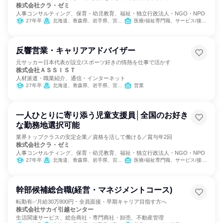
株式会社クラ・ゼミ
人事コンサルティング、保育・幼児教育、福祉・独立行政法人・NGO・NPO
27年卒
北海道、青森県、岩手県、宮城県、秋田県、山形県、福島県、茨城県、栃木県、群馬県、新潟県、石川県、長野県、岐阜県、静岡県、愛知県、三重県、滋賀県、京都府、大阪府、兵庫県、奈良県、和歌山県、岡山県、広島県、山口県、徳島県、香川県、福岡県、長崎県、熊本県、大分県、宮崎県
医療/福祉専門職、サービス/接客、教育/保育専門職
反響営業・キャリアアドバイザー
元サッカー日本代表が設立/スポーツ好きの情熱を仕事で活かす
株式会社ＡＳＳＩＳＴ
人材派遣・職業紹介、通信・インターネット
27年卒
北海道、青森県、岩手県、宮城県、秋田県、山形県、福島県、茨城県、栃木県、群馬県、埼玉県、千葉県、東京都、神奈川県、新潟県、富山県、石川県、福井県、山梨県、長野県、岐阜県、静岡県、愛知県、三重県、滋賀県、京都府、大阪府、兵庫県、奈良県、和歌山県、鳥取県、島根県、岡山県、広島県、山口県、徳島県、香川県、愛媛県、高知県、福岡県、佐賀県、長崎県、熊本県、大分県、宮崎県、鹿児島県、沖縄県
営業
一人ひとりに寄り添う児童支援員│全国のお好き
な勤務地選択可能
業界トップクラスの安定企業／資格を活して働ける／賞与年2回
株式会社クラ・ゼミ
人事コンサルティング、保育・幼児教育、福祉・独立行政法人・NGO・NPO
27年卒
北海道、青森県、岩手県、宮城県、秋田県、山形県、福島県、茨城県、栃木県、群馬県、新潟県、石川県、長野県、岐阜県、静岡県、愛知県、三重県、滋賀県、京都府、大阪府、兵庫県、奈良県、和歌山県、岡山県、広島県、山口県、徳島県、香川県、福岡県、長崎県、熊本県、大分県、宮崎県
医療/福祉専門職、サービス/接客、教育/保育専門職
幹部候補総合職(経営・マネジメントコース)
転勤有✅月給30万800円・全員面接・早期キャリア目指す方へ
株式会社サカイ引越センター
生活関連サービス、総合商社・専門商社・卸売、不動産管理