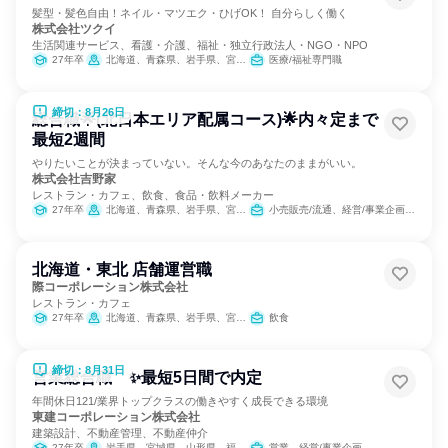
髪型・髪色自由！ネイル・マツエク・ひげOK！ 自分らしく働く
株式会社ツクイ
生活関連サービス、看護・介護、福祉・独立行政法人・NGO・NPO
27年卒
北海道、青森県、岩手県、宮城県、秋田県、山形県、福島県、茨城県、栃木県、群馬県、埼玉県、千葉県、東京都、神奈川県、新潟県、富山県、石川県、福井県、山梨県、長野県、岐阜県、静岡県、愛知県、三重県、滋賀県、京都府、大阪府、兵庫県、奈良県、和歌山県、鳥取県、島根県、岡山県、広島県、山口県、徳島県、香川県、愛媛県、高知県、福岡県、佐賀県、長崎県、熊本県、大分県、宮崎県、鹿児島県、沖縄県
医療/福祉専門職
締切：8月26日
総合職🌟(北日本エリア配属コース)🌟内々定まで
最短2週間
やりたいことが決まっていない。そんな今のあなたのままがいい。
株式会社吉野家
レストラン・カフェ、飲食、食品・飲料メーカー
27年卒
北海道、青森県、岩手県、宮城県、秋田県、山形県、福島県、茨城県、栃木県、群馬県、新潟県
小売販売/流通、経営/事業企画、人事、広報/IR、商品企画
北海道・東北 店舗運営職
際コーポレーション株式会社
レストラン・カフェ
27年卒
北海道、青森県、岩手県、宮城県、秋田県、山形県、福島県
飲食
締切：8月31日
営業総合職 ✨最短5日間で内定
年間休日121/業界トップクラスの働きやすく成長できる環境
東建コーポレーション株式会社
建築設計、不動産管理、不動産仲介
27年卒
岩手県、宮城県、山形県、福島県、茨城県、栃木県、群馬県、埼玉県、千葉県、東京都、神奈川県、新潟県、富山県、石川県、福井県、長野県、岐阜県、静岡県、愛知県、三重県、滋賀県、京都府、大阪府、兵庫県、奈良県、鳥取県、島根県、岡山県、広島県、山口県、愛媛県、高知県、福岡県、長崎県、熊本県、大分県、宮崎県、鹿児島県、沖縄県
営業、経営/事業企画