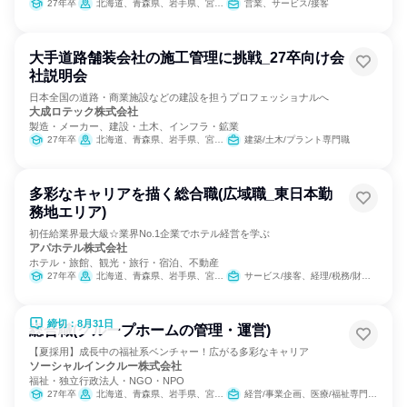
27年卒
北海道、青森県、岩手県、宮城県、秋田県、山形県、福島県、茨城県、栃木県、群馬県、埼玉県、千葉県、東京都、神奈川県、新潟県、富山県、石川県、福井県、山梨県、長野県、岐阜県、静岡県、愛知県、三重県、滋賀県、京都府、大阪府、兵庫県、奈良県、和歌山県、鳥取県、島根県、岡山県、広島県、山口県、徳島県、香川県、愛媛県、高知県、福岡県、佐賀県、長崎県、熊本県、大分県、宮崎県、鹿児島県、沖縄県
営業、サービス/接客
大手道路舗装会社の施工管理に挑戦_27卒向け会
社説明会
日本全国の道路・商業施設などの建設を担うプロフェッショナルへ
大成ロテック株式会社
製造・メーカー、建設・土木、インフラ・鉱業
27年卒
北海道、青森県、岩手県、宮城県、秋田県、山形県、福島県、茨城県、栃木県、群馬県、埼玉県、千葉県、東京都、神奈川県、新潟県、富山県、石川県、福井県、山梨県、長野県、岐阜県、静岡県、愛知県、三重県、滋賀県、京都府、大阪府、兵庫県、奈良県、和歌山県、鳥取県、島根県、岡山県、広島県、山口県、徳島県、香川県、愛媛県、高知県、福岡県、佐賀県、長崎県、熊本県、大分県、宮崎県、鹿児島県、沖縄県
建築/土木/プラント専門職
多彩なキャリアを描く総合職(広域職_東日本勤
務地エリア)
初任給業界最大級☆業界No.1企業でホテル経営を学ぶ
アパホテル株式会社
ホテル・旅館、観光・旅行・宿泊、不動産
27年卒
北海道、青森県、岩手県、宮城県、山形県、福島県、栃木県、群馬県、埼玉県、千葉県、東京都、神奈川県、新潟県、長野県、岐阜県、静岡県、愛知県、三重県
サービス/接客、経理/税務/財務、人事、総務、広報/IR、経営/事業企画、営業、商品企画、マーケティング・広告・宣伝
締切：8月31日
総合職(グループホームの管理・運営)
【夏採用】成長中の福祉系ベンチャー！広がる多彩なキャリア
ソーシャルインクルー株式会社
福祉・独立行政法人・NGO・NPO
27年卒
北海道、青森県、岩手県、宮城県、秋田県、山形県、福島県、茨城県、栃木県、群馬県、埼玉県、千葉県、東京都、神奈川県、新潟県、富山県、石川県、福井県、山梨県、長野県、岐阜県、静岡県、愛知県、三重県、滋賀県、京都府、大阪府、兵庫県、奈良県、和歌山県、鳥取県、島根県、岡山県、広島県、山口県、徳島県、香川県、愛媛県、高知県、福岡県、佐賀県、長崎県、熊本県、大分県、宮崎県、鹿児島県
経営/事業企画、医療/福祉専門職、営業