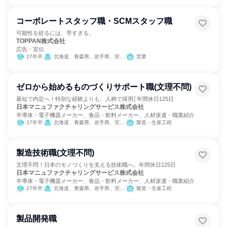
コーポレートスタッフ職・SCMスタッフ職
可能性を絞るには、早すぎる。
TOPPAN株式会社
広告・宣伝
27年卒
北海道、青森県、岩手県、宮城県、秋田県、山形県、福島県、茨城県、栃木県、群馬県、埼玉県、千葉県、東京都、神奈川県、新潟県、富山県、石川県、長野県、静岡県、愛知県、三重県、滋賀県、京都府、大阪府、兵庫県、島根県、岡山県、広島県、山口県、香川県、愛媛県、高知県、福岡県、佐賀県、長崎県、熊本県、大分県、宮崎県、鹿児島県、沖縄県
営業
ゼロから始めるものづくりサポート職(文理不問)
最短で内定へ！特別な経験よりも、人柄で採用│年間休日125日
日本マニュファクチャリングサービス株式会社
半導体・電子機器メーカー、食品・飲料メーカー、人材派遣・職業紹介
27年卒
北海道、青森県、岩手県、宮城県、秋田県、山形県、福島県、茨城県、栃木県、群馬県、埼玉県、千葉県、東京都、神奈川県、新潟県、富山県、石川県、福井県、山梨県、長野県、岐阜県、静岡県、愛知県、三重県、滋賀県、京都府、大阪府、兵庫県、奈良県、和歌山県、鳥取県、島根県、岡山県、広島県、山口県、徳島県、香川県、愛媛県、高知県、福岡県、佐賀県、長崎県、熊本県、大分県、宮崎県、鹿児島県、沖縄県
製造・生産工程
製造技術職(文理不問)
文理不問！日本のモノづくりを支える技術職へ。年間休日125日
日本マニュファクチャリングサービス株式会社
半導体・電子機器メーカー、食品・飲料メーカー、人材派遣・職業紹介
27年卒
北海道、青森県、岩手県、宮城県、秋田県、山形県、福島県、茨城県、栃木県、群馬県、埼玉県、千葉県、東京都、神奈川県、新潟県、富山県、石川県、福井県、山梨県、長野県、岐阜県、静岡県、愛知県、三重県、滋賀県、京都府、大阪府、兵庫県、奈良県、和歌山県、鳥取県、島根県、岡山県、広島県、山口県、徳島県、香川県、愛媛県、高知県、福岡県、佐賀県、長崎県、熊本県、大分県、宮崎県、鹿児島県、沖縄県
製造・生産工程
製品開発職