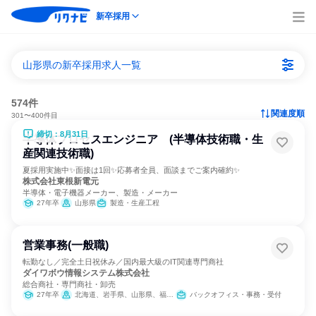
新卒採用
山形県の新卒採用求人一覧
574件
関連度順
301〜400件目
締切：8月31日
半導体プロセスエンジニア (半導体技術職・生
産関連技術職)
夏採用実施中✨面接は1回✨応募者全員、面談までご案内確約✨
株式会社東根新電元
半導体・電子機器メーカー、製造・メーカー
27年卒
山形県
製造・生産工程
営業事務(一般職)
転勤なし／完全土日祝休み／国内最大級のIT関連専門商社
ダイワボウ情報システム株式会社
総合商社・専門商社・卸売
27年卒
北海道、岩手県、山形県、福島県、群馬県、千葉県、東京都、福井県、岐阜県、静岡県、愛知県、広島県、山口県、高知県、熊本県、宮崎県、鹿児島県、沖縄県
バックオフィス・事務・受付