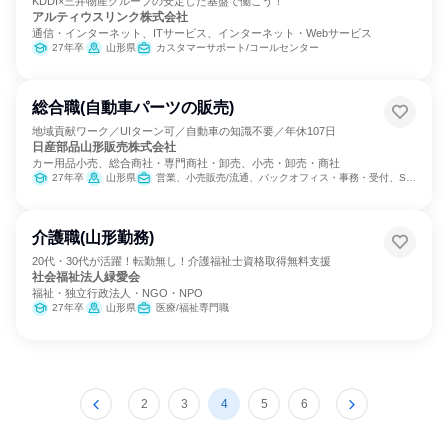
KDDI×三井物産グループの安定した基盤で働こう！
アルティウスリンク株式会社
通信・インターネット、ITサービス、インターネット・Webサービス
27年卒
山形県
カスタマーサポート/コールセンター
総合職(自動車パーツの販売)
地域貢献ワーク／UIターン可／自動車の知識不要／年休107日
日産部品山形販売株式会社
カー用品小売、総合商社・専門商社・卸売、小売・卸売・商社
27年卒
山形県
営業、小売販売/流通、バックオフィス・事務・受付、SCM/生産管理/購買/物流
介護職(山形勤務)
20代・30代が活躍！転勤無し！介護福祉士資格取得無料支援
社会福祉法人緑愛会
福祉・独立行政法人・NGO・NPO
27年卒
山形県
医療/福祉専門職
2
3
4
5
6