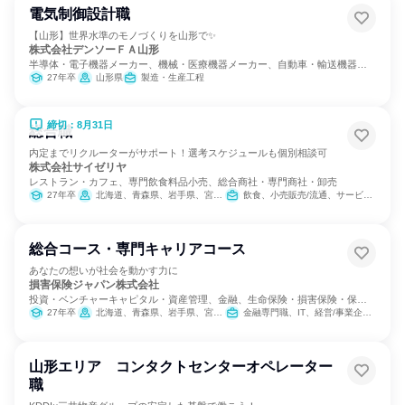
電気制御設計職
【山形】世界水準のモノづくりを山形で✨
株式会社デンソーＦＡ山形
半導体・電子機器メーカー、機械・医療機器メーカー、自動車・輸送機器メ
ーカー
27年卒
山形県
製造・生産工程
締切：8月31日
総合職
内定までリクルーターがサポート！選考スケジュールも個別相談可
株式会社サイゼリヤ
レストラン・カフェ、専門飲食料品小売、総合商社・専門商社・卸売
27年卒
北海道、青森県、岩手県、宮城県、秋田県、山形県、福島県、茨城県、栃木県、群馬県、埼玉県、千葉県、東京都、神奈川県、新潟県、富山県、石川県、福井県、山梨県、長野県、岐阜県、静岡県、愛知県、三重県、滋賀県、京都府、大阪府、兵庫県、奈良県、和歌山県、鳥取県、島根県、岡山県、広島県、山口県、徳島県、香川県、愛媛県、福岡県、熊本県、大分県
飲食、小売販売/流通、サービス/接客、バックオフィス・事務・受付、商品企画、経営/事業企画
総合コース・専門キャリアコース
あなたの想いが社会を動かす力に
損害保険ジャパン株式会社
投資・ベンチャーキャピタル・資産管理、金融、生命保険・損害保険・保険
サービス
27年卒
北海道、青森県、岩手県、宮城県、秋田県、山形県、福島県、茨城県、栃木県、群馬県、埼玉県、千葉県、東京都、神奈川県、新潟県、富山県、石川県、福井県、山梨県、長野県、岐阜県、静岡県、愛知県、三重県、滋賀県、京都府、大阪府、兵庫県、奈良県、和歌山県、鳥取県、島根県、岡山県、広島県、山口県、徳島県、香川県、愛媛県、高知県、福岡県、佐賀県、長崎県、熊本県、大分県、宮崎県、鹿児島県、沖縄県
金融専門職、IT、経営/事業企画、営業、経理/税務/財務、人事、広報/IR、商品企画、マーケティング・広告・宣伝、カスタマーサポート/コールセンター
山形エリア コンタクトセンターオペレーター
職