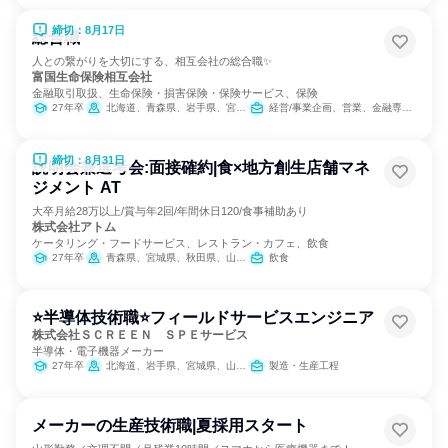
締切：8月17日
総合職
人との繋がりを大切にする、相互会社の総合職✨
富国生命保険相互会社
金融取引取扱、生命保険・損害保険・保険サービス、保険
27年卒
北海道、青森県、岩手県、宮城県、秋田県、山形県、福島県、茨城県、栃木県、群馬県、埼玉県、千葉県、東京都、神奈川県、新潟県、富山県、石川県、福井県、山梨県、長野県、岐阜県、静岡県、愛知県、三重県、滋賀県、京都府、大阪府、兵庫県、奈良県、和歌山県、鳥取県、島根県、岡山県、広島県、山口県、徳島県、香川県、愛媛県、高知県、福岡県、佐賀県、長崎県、熊本県、大分県、宮崎県、鹿児島県、沖縄県
経営/事業企画、営業、金融専門職、経理/税務/財務、人事、総務、法務/知財、IT、広報/IR、組織運営管理・公務員・事務系職種、商品企画、マーケティング・広告・宣伝
締切：8月31日
説明会兼選考会:面接確約|食×地方創生店舗マネ
ジメント AT
大卒月給28万以上/賞与年2回/年間休日120/食事補助あり
株式会社アトム
ケータリング・フードサービス、レストラン・カフェ、飲食
27年卒
青森県、宮城県、秋田県、山形県、福島県、茨城県、栃木県、群馬県、埼玉県、千葉県、東京都、神奈川県、新潟県、富山県、石川県、福井県、山梨県、長野県、岐阜県、静岡県、愛知県、三重県、滋賀県、京都府、大阪府、兵庫県、奈良県、山口県、福岡県、熊本県、宮崎県
飲食
⭐半導体技術職⭐フィールドサービスエンジニア
株式会社ＳＣＲＥＥＮ ＳＰＥサービス
半導体・電子機器メーカー
27年卒
北海道、岩手県、宮城県、山形県、東京都、富山県、三重県、京都府、広島県、長崎県、熊本県、大分県
製造・生産工程
メーカーの生産技術職|夏採用スタート