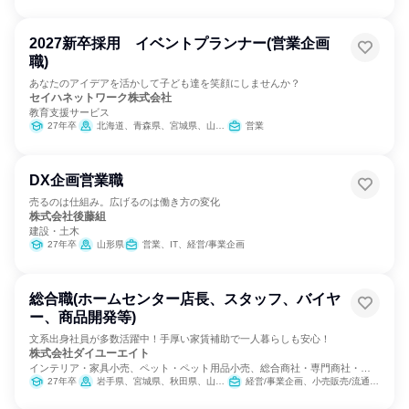
2027新卒採用 イベントプランナー(営業企画
職)
あなたのアイデアを活かして子ども達を笑顔にしませんか？
セイハネットワーク株式会社
教育支援サービス
27年卒
北海道、青森県、宮城県、山形県、福島県、茨城県、群馬県、埼玉県、千葉県、東京都、神奈川県、新潟県、富山県、石川県、福井県、山梨県、長野県、岐阜県、静岡県、愛知県、三重県、滋賀県、京都府、大阪府、兵庫県、奈良県、和歌山県
営業
DX企画営業職
売るのは仕組み。広げるのは働き方の変化
株式会社後藤組
建設・土木
27年卒
山形県
営業、IT、経営/事業企画
総合職(ホームセンター店長、スタッフ、バイヤ
ー、商品開発等)
文系出身社員が多数活躍中！手厚い家賃補助で一人暮らしも安心！
株式会社ダイユーエイト
インテリア・家具小売、ペット・ペット用品小売、総合商社・専門商社・卸
売
27年卒
岩手県、宮城県、秋田県、山形県、福島県、茨城県、栃木県、新潟県
経営/事業企画、小売販売/流通、SCM/生産管理/購買/物流