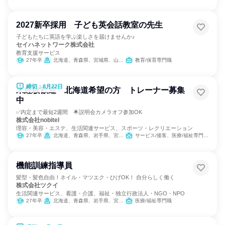
2027新卒採用 子ども英会話教室の先生
子どもたちに英語を学ぶ楽しさを届けませんか♪
セイハネットワーク株式会社
教育支援サービス
27年卒
北海道、青森県、宮城県、山形県、福島県、茨城県、群馬県、埼玉県、千葉県、東京都、神奈川県、新潟県、富山県、石川県、福井県、山梨県、長野県、岐阜県、静岡県、愛知県、三重県、滋賀県、京都府、大阪府、兵庫県、奈良県、和歌山県、鳥取県、島根県、岡山県、広島県、山口県、徳島県、香川県、愛媛県、福岡県、佐賀県、長崎県、熊本県、大分県、宮崎県、鹿児島県、沖縄県
教育/保育専門職
締切：8月22日
未経験歓迎 北海道希望の方 トレーナー募集
中
✅内定まで最短2週間 🌟説明会カメラオフ参加OK
株式会社nobitel
理容・美容・エステ、生活関連サービス、スポーツ・レクリエーション
27年卒
北海道、青森県、岩手県、宮城県、秋田県、山形県、福島県、茨城県、栃木県、群馬県、埼玉県、千葉県、東京都、神奈川県、新潟県、富山県、石川県、福井県、山梨県、長野県、岐阜県、静岡県、愛知県、三重県、滋賀県、京都府、大阪府、兵庫県、奈良県、和歌山県、鳥取県、島根県、岡山県、広島県、山口県、徳島県、香川県、愛媛県、高知県、福岡県、佐賀県、長崎県、熊本県、大分県、宮崎県、鹿児島県、沖縄県
サービス/接客、医療/福祉専門職、教育/保育専門職、小売販売/流通
機能訓練指導員
髪型・髪色自由！ネイル・マツエク・ひげOK！ 自分らしく働く
株式会社ツクイ
生活関連サービス、看護・介護、福祉・独立行政法人・NGO・NPO
27年卒
北海道、青森県、岩手県、宮城県、秋田県、山形県、福島県、茨城県、栃木県、群馬県、埼玉県、千葉県、東京都、神奈川県、新潟県、富山県、石川県、福井県、山梨県、長野県、岐阜県、静岡県、愛知県、三重県、滋賀県、京都府、大阪府、兵庫県、奈良県、和歌山県、鳥取県、島根県、岡山県、広島県、山口県、徳島県、香川県、愛媛県、高知県、福岡県、佐賀県、長崎県、熊本県、大分県、宮崎県、鹿児島県、沖縄県
医療/福祉専門職