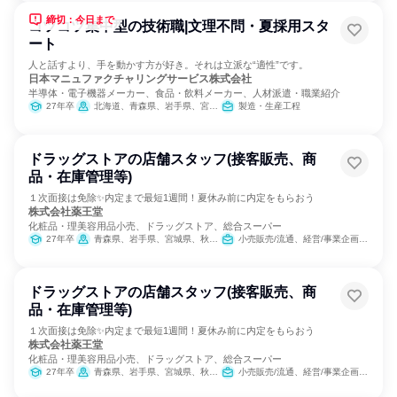
締切：今日まで
コツコツ集中型の技術職|文理不問・夏採用スタ
ート
人と話すより、手を動かす方が好き。それは立派な“適性”です。
日本マニュファクチャリングサービス株式会社
半導体・電子機器メーカー、食品・飲料メーカー、人材派遣・職業紹介
27年卒
北海道、青森県、岩手県、宮城県、秋田県、山形県、福島県、茨城県、栃木県、群馬県、埼玉県、千葉県、東京都、神奈川県、新潟県、富山県、石川県、福井県、山梨県、長野県、岐阜県、静岡県、愛知県、三重県、滋賀県、京都府、大阪府、兵庫県、奈良県、和歌山県、鳥取県、島根県、岡山県、広島県、山口県、徳島県、香川県、愛媛県、高知県、福岡県、佐賀県、長崎県、熊本県、大分県、宮崎県、鹿児島県、沖縄県
製造・生産工程
ドラッグストアの店舗スタッフ(接客販売、商
品・在庫管理等)
１次面接は免除✨内定まで最短1週間！夏休み前に内定をもらおう
株式会社薬王堂
化粧品・理美容用品小売、ドラッグストア、総合スーパー
27年卒
青森県、岩手県、宮城県、秋田県、山形県、福島県、茨城県、栃木県
小売販売/流通、経営/事業企画、医薬品専門職
ドラッグストアの店舗スタッフ(接客販売、商
品・在庫管理等)
１次面接は免除✨内定まで最短1週間！夏休み前に内定をもらおう
株式会社薬王堂
化粧品・理美容用品小売、ドラッグストア、総合スーパー
27年卒
青森県、岩手県、宮城県、秋田県、山形県、福島県、茨城県、栃木県
小売販売/流通、経営/事業企画、医薬品専門職