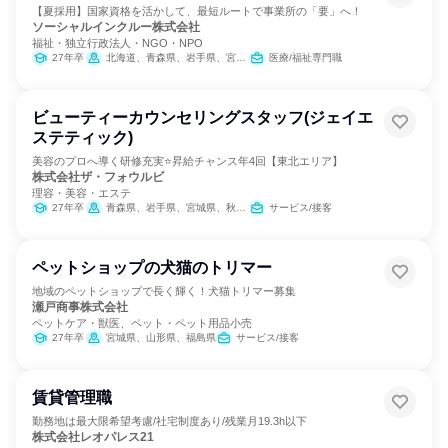
【夏採用】国家資格を活かして、最短ルートで事業所の「要」へ！
ソーシャルインクルー株式会社
福祉・独立行政法人・NGO・NPO
27年卒
北海道、青森県、岩手県、宮城県、秋田県、山形県、福島県、茨城県、栃木県、群馬県、埼玉県、千葉県、東京都、神奈川県、新潟県、富山県、石川県、福井県、山梨県、長野県、岐阜県、静岡県、愛知県、三重県、滋賀県、京都府、大阪府、兵庫県、奈良県、和歌山県、鳥取県、島根県、岡山県、広島県、山口県、徳島県、香川県、愛媛県、高知県、福岡県、佐賀県、長崎県、熊本県、大分県、宮崎県、鹿児島県
医療/福祉専門職
ビューティーカウンセリングスタッフ(ジェイエ
ステティック)
美容のプロへ導く研修充実⭐昇給チャンス年4回【東北エリア】
株式会社ザ・フォウルビ
理容・美容・エステ
27年卒
青森県、岩手県、宮城県、秋田県、山形県、福島県
サービス/接客
ペットショップの犬猫のトリマー
地域のペットショップで長く輝く！犬猫トリマー募集
瀬戸商事株式会社
ペットケア・獣医、ペット・ペット用品小売
27年卒
宮城県、山形県、福島県
サービス/接客
賃貸管理職
勤務地は最大限希望考慮/社宅制度あり/残業月19.3h以下
株式会社レオパレス21