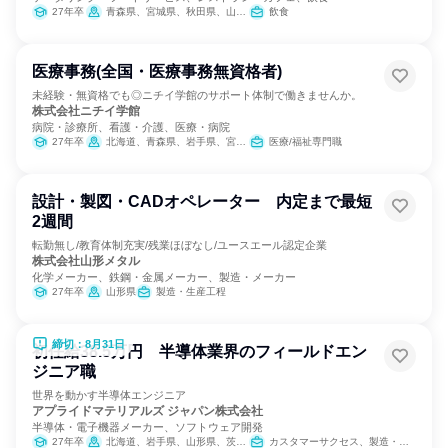
27年卒
青森県、宮城県、秋田県、山形県、福島県、茨城県、栃木県、群馬県、埼玉県、千葉県、東京都、神奈川県、新潟県、富山県、石川県、福井県、山梨県、長野県、岐阜県、静岡県、愛知県、三重県、滋賀県、京都府、大阪府、兵庫県、奈良県、山口県、福岡県、熊本県、宮崎県
飲食
医療事務(全国・医療事務無資格者)
未経験・無資格でも◎ニチイ学館のサポート体制で働きませんか。
株式会社ニチイ学館
病院・診療所、看護・介護、医療・病院
27年卒
北海道、青森県、岩手県、宮城県、秋田県、山形県、福島県、茨城県、栃木県、群馬県、埼玉県、千葉県、東京都、神奈川県、新潟県、富山県、石川県、福井県、山梨県、長野県、岐阜県、静岡県、愛知県、三重県、滋賀県、京都府、大阪府、兵庫県、奈良県、和歌山県、鳥取県、島根県、岡山県、広島県、山口県、徳島県、香川県、愛媛県、高知県、福岡県、佐賀県、長崎県、熊本県、大分県、宮崎県、鹿児島県、沖縄県
医療/福祉専門職
設計・製図・CADオペレーター 内定まで最短
2週間
転勤無し/教育体制充実/残業ほぼなし/ユースエール認定企業
株式会社山形メタル
化学メーカー、鉄鋼・金属メーカー、製造・メーカー
27年卒
山形県
製造・生産工程
締切：8月31日
初任給38.5万円 半導体業界のフィールドエン
ジニア職
世界を動かす半導体エンジニア
アプライドマテリアルズ ジャパン株式会社
半導体・電子機器メーカー、ソフトウェア開発
27年卒
北海道、岩手県、山形県、茨城県、千葉県、東京都、神奈川県、富山県、石川県、山梨県、愛知県、三重県、京都府、大阪府、広島県、佐賀県、長崎県、熊本県、大分県
カスタマーサクセス、製造・生産工程