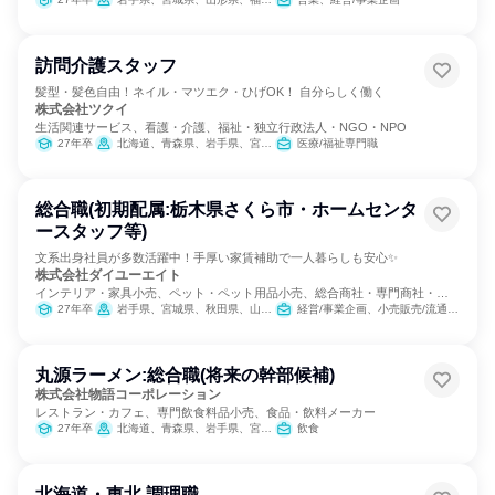
訪問介護スタッフ
髪型・髪色自由！ネイル・マツエク・ひげOK！ 自分らしく働く
株式会社ツクイ
生活関連サービス、看護・介護、福祉・独立行政法人・NGO・NPO
27年卒
北海道、青森県、岩手県、宮城県、秋田県、山形県、福島県、茨城県、栃木県、群馬県、埼玉県、千葉県、東京都、神奈川県、新潟県、富山県、石川県、福井県、山梨県、長野県、岐阜県、静岡県、愛知県、三重県、滋賀県、京都府、大阪府、兵庫県、奈良県、和歌山県、鳥取県、島根県、岡山県、広島県、山口県、徳島県、香川県、愛媛県、高知県、福岡県、佐賀県、長崎県、熊本県、大分県、宮崎県、鹿児島県、沖縄県
医療/福祉専門職
総合職(初期配属:栃木県さくら市・ホームセンタ
ースタッフ等)
文系出身社員が多数活躍中！手厚い家賃補助で一人暮らしも安心✨
株式会社ダイユーエイト
インテリア・家具小売、ペット・ペット用品小売、総合商社・専門商社・卸
売
27年卒
岩手県、宮城県、秋田県、山形県、福島県、茨城県、栃木県、新潟県
経営/事業企画、小売販売/流通、SCM/生産管理/購買/物流
丸源ラーメン:総合職(将来の幹部候補)
株式会社物語コーポレーション
レストラン・カフェ、専門飲食料品小売、食品・飲料メーカー
27年卒
北海道、青森県、岩手県、宮城県、秋田県、山形県、福島県、茨城県、栃木県、群馬県、埼玉県、千葉県、東京都、神奈川県、新潟県、富山県、石川県、福井県、山梨県、長野県、岐阜県、静岡県、愛知県、三重県、滋賀県、京都府、大阪府、兵庫県、奈良県、和歌山県、鳥取県、島根県、岡山県、広島県、山口県、徳島県、香川県、愛媛県、高知県、福岡県、佐賀県、長崎県、熊本県、大分県、宮崎県、鹿児島県、沖縄県
飲食
北海道・東北 調理職