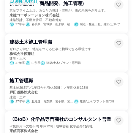
締切：8月31日
技術職(設計・商品開発、施工管理)
東証プライム上場。あなたの設計・管理が、街の未来を創り出す。
東建コーポレーション株式会社
建築設計、不動産管理、不動産仲介
27年卒
岩手県、宮城県、山形県、福島県、茨城県、栃木県、群馬県、埼玉県、千葉県、東京都、神奈川県、新潟県、富山県、石川県、福井県、長野県、岐阜県、静岡県、愛知県、三重県、滋賀県、京都府、大阪府、兵庫県、奈良県、鳥取県、島根県、岡山県、広島県、山口県、愛媛県、高知県、福岡県、長崎県、熊本県、大分県、宮崎県、鹿児島県、沖縄県
製造・生産工程、建築/土木/プラント専門職、経営/事業企画
建築土木施工管理職
ゼロから学び、地域をつくる仕事に挑戦できる環境です
株式会社後藤組
建設・土木
27年卒
山形県
建築/土木/プラント専門職
施工管理職
基本給26.5万／1年目から有休20日！／年間休日123日
戸田道路株式会社
建設・土木
27年卒
北海道、青森県、岩手県、宮城県、秋田県、山形県、福島県、茨城県、栃木県、群馬県、埼玉県、千葉県、東京都、神奈川県、新潟県、富山県、石川県、福井県、山梨県、長野県、岐阜県、静岡県、愛知県、三重県、滋賀県、京都府、大阪府、兵庫県、奈良県、和歌山県、鳥取県、島根県、岡山県、広島県、山口県、徳島県、香川県、愛媛県、高知県
建築/土木/プラント専門職
〈BtoB〉化学品専門商社のコンサルタント営業
≪夏採用≫文理不問 年休128日 地域密着 化学品専門商社
東鉱商事株式会社