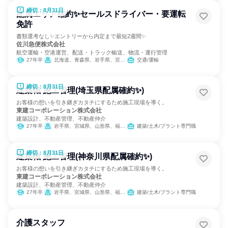
締切：8月31日
配属エリア確約✨セールスドライバー・要運転
免許
書類選考なし✨エントリーから内定まで最短2週間✨
佐川急便株式会社
航空運輸・空港運営、配送・トラック輸送、物流・運行管理
27年卒
北海道、青森県、岩手県、宮城県、秋田県、山形県、福島県、茨城県、栃木県、群馬県、埼玉県、千葉県、東京都、神奈川県、新潟県、富山県、石川県、福井県、山梨県、長野県、岐阜県、静岡県、愛知県、三重県、滋賀県、京都府、大阪府、兵庫県、奈良県、和歌山県、鳥取県、島根県、岡山県、広島県、山口県、徳島県、香川県、愛媛県、高知県、福岡県、佐賀県、長崎県、熊本県、大分県、宮崎県、鹿児島県、沖縄県
交通/運輸
締切：8月31日
建築職 施工管理(埼玉県配属確約✨)
お客様の想いを引き継ぎカタチにするため施工現場を導く。
東建コーポレーション株式会社
建築設計、不動産管理、不動産仲介
27年卒
岩手県、宮城県、山形県、福島県、茨城県、栃木県、群馬県、埼玉県、千葉県、東京都、神奈川県、新潟県、富山県、石川県、福井県、長野県、岐阜県、静岡県、愛知県、三重県、滋賀県、京都府、大阪府、兵庫県、奈良県、鳥取県、島根県、岡山県、広島県、山口県、愛媛県、高知県、福岡県、長崎県、熊本県、大分県、宮崎県、鹿児島県、沖縄県
建築/土木/プラント専門職
締切：8月31日
建築職 施工管理(神奈川県配属確約✨)
お客様の想いを引き継ぎカタチにするため施工現場を導く。
東建コーポレーション株式会社
建築設計、不動産管理、不動産仲介
27年卒
岩手県、宮城県、山形県、福島県、茨城県、栃木県、群馬県、埼玉県、千葉県、東京都、神奈川県、新潟県、富山県、石川県、福井県、長野県、岐阜県、静岡県、愛知県、三重県、滋賀県、京都府、大阪府、兵庫県、奈良県、鳥取県、島根県、岡山県、広島県、山口県、愛媛県、高知県、福岡県、長崎県、熊本県、大分県、宮崎県、鹿児島県、沖縄県
建築/土木/プラント専門職
介護スタッフ