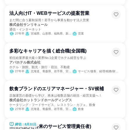
法人向けIT・WEBサービスの提案営業
まだ間に合う夏秋採用！若手から事業を動かす法人営業
株式会社サンリキュール
通信・インターネット
27年卒
宮城県、山形県、福島県、新潟県
営業
多彩なキャリアを描く総合職(全国職)
初任給業界最大級☆業界No.1企業でホテル経営を学ぶ
アパホテル株式会社
ホテル・旅館、観光・旅行・宿泊、不動産
27年卒
北海道、青森県、岩手県、宮城県、山形県、福島県、栃木県、群馬県、埼玉県、千葉県、東京都、神奈川県、新潟県、富山県、石川県、福井県、長野県、岐阜県、静岡県、愛知県、滋賀県、京都府、大阪府、兵庫県、奈良県、和歌山県、鳥取県、岡山県、広島県、山口県、香川県、愛媛県、福岡県、佐賀県、長崎県、熊本県、宮崎県、鹿児島県、沖縄県
サービス/接客、経理/税務/財務、人事、総務、広報/IR、経営/事業企画、営業、商品企画、マーケティング・広告・宣伝
飲食ブランドのエリアマネージャー・SV候補
店舗運営の基礎から学び、将来は複数店舗の統括・経営支援へ！
株式会社ホットランドホールディングス
ケータリング・フードサービス、レストラン・カフェ、飲食
27年卒
北海道、青森県、岩手県、宮城県、秋田県、山形県、福島県
飲食
締切：8月31日
生活支援員(将来のサービス管理責任者)