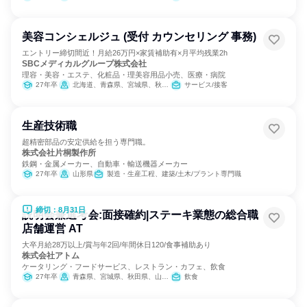
美容コンシェルジュ (受付 カウンセリング 事務)
エントリー締切間近！月給26万円×家賃補助有×月平均残業2h
SBCメディカルグループ株式会社
理容・美容・エステ、化粧品・理美容用品小売、医療・病院
27年卒
北海道、青森県、宮城県、秋田県、山形県、福島県、富山県、石川県、福井県、長野県、静岡県、広島県、山口県、愛媛県、高知県、長崎県、熊本県、大分県、宮崎県、鹿児島県、沖縄県
サービス/接客
生産技術職
超精密部品の安定供給を担う専門職。
株式会社片桐製作所
鉄鋼・金属メーカー、自動車・輸送機器メーカー
27年卒
山形県
製造・生産工程、建築/土木/プラント専門職
締切：8月31日
説明会兼選考会:面接確約|ステーキ業態の総合職
店舗運営 AT
大卒月給28万以上/賞与年2回/年間休日120/食事補助あり
株式会社アトム
ケータリング・フードサービス、レストラン・カフェ、飲食
27年卒
青森県、宮城県、秋田県、山形県、福島県、茨城県、栃木県、群馬県、埼玉県、千葉県、東京都、神奈川県、新潟県、富山県、石川県、福井県、山梨県、長野県、岐阜県、静岡県、愛知県、三重県、滋賀県、京都府、大阪府、兵庫県、奈良県、山口県、福岡県、熊本県、宮崎県
飲食