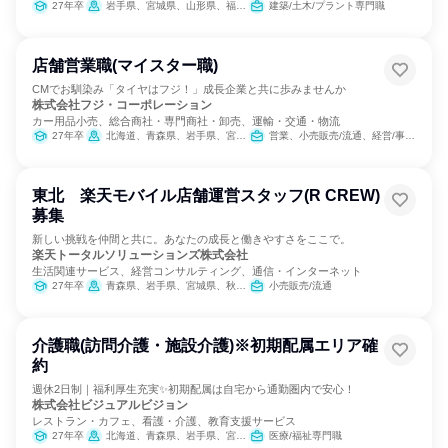
27年卒
岩手県、宮城県、山形県、福島県、茨城県、栃木県、群馬県、埼玉県、千葉県、東京都、神奈川県、新潟県、富山県、石川県、福井県、長野県、岐阜県、静岡県、愛知県、三重県、滋賀県、京都府、大阪府、兵庫県、奈良県、鳥取県、島根県、岡山県、広島県、山口県、愛媛県、高知県、福岡県、長崎県、熊本県、大分県、宮崎県、鹿児島県、沖縄県
建築/土木/プラント専門職
店舗営業職(マイスター職)
CMでお馴染み「タイヤはフジ！」成長企業と共に歩みませんか
株式会社フジ・コーポレーション
カー用品小売、総合商社・専門商社・卸売、運輸・交通・物流
27年卒
北海道、青森県、岩手県、宮城県、山形県、福島県、茨城県、栃木県、群馬県、埼玉県、千葉県、東京都、神奈川県、新潟県、山梨県、長野県、岐阜県、静岡県、愛知県、三重県、大阪府、兵庫県
営業、小売販売/流通、経営/事業企画
東北 楽天モバイル店舗運営スタッフ(R CREW)
募集
新しい挑戦を仲間と共に。あなたの成長と働きやすさをここで。
楽天トータルソリューションズ株式会社
生活関連サービス、経営コンサルティング、通信・インターネット
27年卒
青森県、岩手県、宮城県、秋田県、山形県、福島県
小売販売/流通
介護職(訪問介護・施設介護)※初期配属エリア確
約
週休2日制｜福利厚生充実✨初期配属は自宅から通勤圏内で安心！
株式会社ビジュアルビジョン
レストラン・カフェ、看護・介護、教育支援サービス
27年卒
北海道、青森県、岩手県、宮城県、秋田県、山形県、福島県、茨城県、栃木県、群馬県、埼玉県、千葉県、東京都、神奈川県、新潟県、富山県、石川県、福井県、山梨県、長野県、岐阜県、静岡県、愛知県、三重県、滋賀県、京都府、大阪府、兵庫県、奈良県、和歌山県、鳥取県、島根県、岡山県、広島県、山口県、徳島県、香川県、愛媛県、高知県、福岡県、佐賀県、長崎県、熊本県、大分県、宮崎県、鹿児島県、沖縄県
医療/福祉専門職