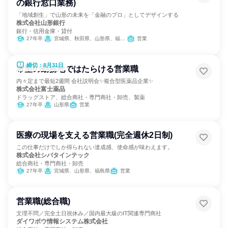
の銀行窓口業務)
「地域創生」で山形の未来を「金融のプロ」としてデザインする
株式会社山形銀行
銀行・信用金庫・貸付
27年卒
宮城県、秋田県、山形県、福島県、栃木県、埼玉県、東京都
営業
締切：8月31日
希望の勤務地ではたらける営業職
内々定まで最短2週間 会社説明会✨複合型医薬品企業✨
株式会社富士薬品
ドラッグストア、総合商社・専門商社・卸売、製薬
27年卒
山形県
営業
医療の現場を支える営業職(完全週休2日制)
この仕事だけでしか得られない達成感、使命感が味わえます。
株式会社シバタインテック
総合商社・専門商社・卸売
27年卒
宮城県、山形県、福島県
営業
営業職(総合職)
文理不問／完全土日祝休み／国内最大級のIT関連専門商社
ダイワボウ情報システム株式会社