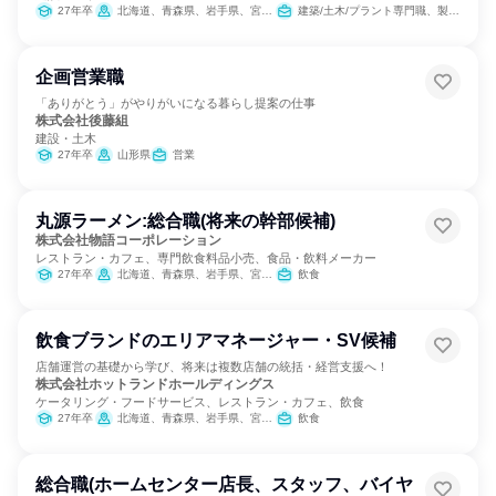
27年卒
北海道、青森県、岩手県、宮城県、秋田県、山形県、福島県、茨城県、栃木県、群馬県、埼玉県、千葉県、東京都、神奈川県、新潟県、富山県、福井県、山梨県、長野県、静岡県、愛知県、京都府、大阪府、兵庫県、広島県、福岡県、熊本県、宮崎県、鹿児島県、沖縄県
建築/土木/プラント専門職、製造・生産工程
企画営業職
「ありがとう」がやりがいになる暮らし提案の仕事
株式会社後藤組
建設・土木
27年卒
山形県
営業
丸源ラーメン:総合職(将来の幹部候補)
株式会社物語コーポレーション
レストラン・カフェ、専門飲食料品小売、食品・飲料メーカー
27年卒
北海道、青森県、岩手県、宮城県、秋田県、山形県、福島県、茨城県、栃木県、群馬県、埼玉県、千葉県、東京都、神奈川県、新潟県、富山県、石川県、福井県、山梨県、長野県、岐阜県、静岡県、愛知県、三重県、滋賀県、京都府、大阪府、兵庫県、奈良県、和歌山県、鳥取県、島根県、岡山県、広島県、山口県、徳島県、香川県、愛媛県、高知県、福岡県、佐賀県、長崎県、熊本県、大分県、宮崎県、鹿児島県、沖縄県
飲食
飲食ブランドのエリアマネージャー・SV候補
店舗運営の基礎から学び、将来は複数店舗の統括・経営支援へ！
株式会社ホットランドホールディングス
ケータリング・フードサービス、レストラン・カフェ、飲食
27年卒
北海道、青森県、岩手県、宮城県、秋田県、山形県、福島県
飲食
総合職(ホームセンター店長、スタッフ、バイヤ