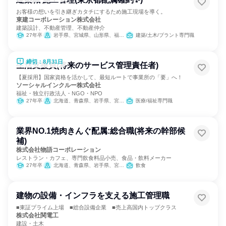
お客様の想いを引き継ぎカタチにするため施工現場を導く。
東建コーポレーション株式会社
建築設計、不動産管理、不動産仲介
27年卒
岩手県、宮城県、山形県、福島県、茨城県、栃木県、群馬県、埼玉県、千葉県、東京都、神奈川県、新潟県、富山県、石川県、福井県、長野県、岐阜県、静岡県、愛知県、三重県、滋賀県、京都府、大阪府、兵庫県、奈良県、鳥取県、島根県、岡山県、広島県、山口県、愛媛県、高知県、福岡県、長崎県、熊本県、大分県、宮崎県、鹿児島県、沖縄県
建築/土木/プラント専門職
締切：8月31日
生活支援員(将来のサービス管理責任者)
【夏採用】国家資格を活かして、最短ルートで事業所の「要」へ！
ソーシャルインクルー株式会社
福祉・独立行政法人・NGO・NPO
27年卒
北海道、青森県、岩手県、宮城県、秋田県、山形県、福島県、茨城県、栃木県、群馬県、埼玉県、千葉県、東京都、神奈川県、新潟県、富山県、石川県、福井県、山梨県、長野県、岐阜県、静岡県、愛知県、三重県、滋賀県、京都府、大阪府、兵庫県、奈良県、和歌山県、鳥取県、島根県、岡山県、広島県、山口県、徳島県、香川県、愛媛県、高知県、福岡県、佐賀県、長崎県、熊本県、大分県、宮崎県、鹿児島県
医療/福祉専門職
業界NO.1焼肉きんぐ配属:総合職(将来の幹部候
補)
株式会社物語コーポレーション
レストラン・カフェ、専門飲食料品小売、食品・飲料メーカー
27年卒
北海道、青森県、岩手県、宮城県、秋田県、山形県、福島県、茨城県、栃木県、群馬県、埼玉県、千葉県、東京都、神奈川県、新潟県、富山県、石川県、福井県、山梨県、長野県、岐阜県、静岡県、愛知県、三重県、滋賀県、京都府、大阪府、兵庫県、奈良県、和歌山県、鳥取県、島根県、岡山県、広島県、山口県、徳島県、香川県、愛媛県、高知県、福岡県、佐賀県、長崎県、熊本県、大分県、宮崎県、鹿児島県、沖縄県
飲食
建物の設備・インフラを支える施工管理職
■東証プライム上場 ■総合設備企業 ■売上高国内トップクラス
株式会社関電工
建設・土木