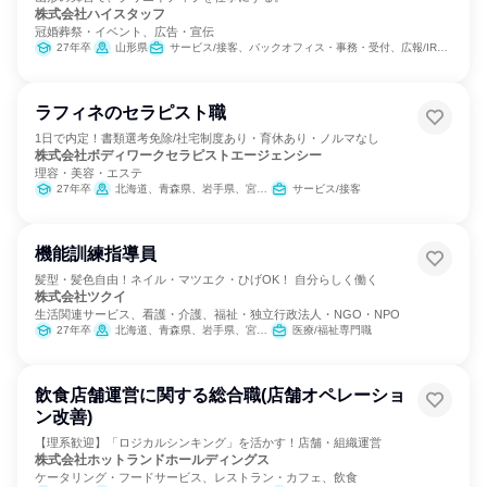
株式会社ハイスタッフ
冠婚葬祭・イベント、広告・宣伝
27年卒
山形県
サービス/接客、バックオフィス・事務・受付、広報/IR、出版/メディア/芸能/エンタメ専門職、営業
ラフィネのセラピスト職
1日で内定！書類選考免除/社宅制度あり・育休あり・ノルマなし
株式会社ボディワークセラピストエージェンシー
理容・美容・エステ
27年卒
北海道、青森県、岩手県、宮城県、秋田県、山形県、福島県、茨城県、栃木県、群馬県、埼玉県、千葉県、東京都、神奈川県、新潟県、富山県、石川県、福井県、山梨県、長野県、岐阜県、静岡県、愛知県、三重県、滋賀県、京都府、大阪府、兵庫県、奈良県、和歌山県、鳥取県、島根県、岡山県、広島県、山口県、徳島県、香川県、愛媛県、高知県、福岡県、佐賀県、長崎県、熊本県、大分県、宮崎県、鹿児島県、沖縄県
サービス/接客
機能訓練指導員
髪型・髪色自由！ネイル・マツエク・ひげOK！ 自分らしく働く
株式会社ツクイ
生活関連サービス、看護・介護、福祉・独立行政法人・NGO・NPO
27年卒
北海道、青森県、岩手県、宮城県、秋田県、山形県、福島県、茨城県、栃木県、群馬県、埼玉県、千葉県、東京都、神奈川県、新潟県、富山県、石川県、福井県、山梨県、長野県、岐阜県、静岡県、愛知県、三重県、滋賀県、京都府、大阪府、兵庫県、奈良県、和歌山県、鳥取県、島根県、岡山県、広島県、山口県、徳島県、香川県、愛媛県、高知県、福岡県、佐賀県、長崎県、熊本県、大分県、宮崎県、鹿児島県、沖縄県
医療/福祉専門職
飲食店舗運営に関する総合職(店舗オペレーショ
ン改善)
【理系歓迎】「ロジカルシンキング」を活かす！店舗・組織運営
株式会社ホットランドホールディングス
ケータリング・フードサービス、レストラン・カフェ、飲食