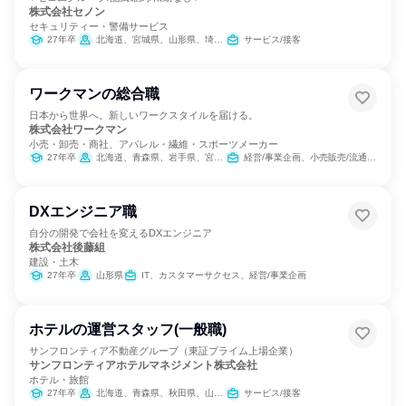
株式会社セノン
セキュリティー・警備サービス
27年卒
北海道、宮城県、山形県、埼玉県、千葉県、東京都、神奈川県、愛知県、大阪府、兵庫県、福岡県、鹿児島県
サービス/接客
ワークマンの総合職
日本から世界へ。新しいワークスタイルを届ける。
株式会社ワークマン
小売・卸売・商社、アパレル・繊維・スポーツメーカー
27年卒
北海道、青森県、岩手県、宮城県、秋田県、山形県、福島県、茨城県、栃木県、群馬県、埼玉県、千葉県、東京都、神奈川県、新潟県、富山県、石川県、福井県、山梨県、長野県、岐阜県、静岡県、愛知県、三重県、滋賀県、京都府、大阪府、兵庫県、奈良県、和歌山県、鳥取県、島根県、岡山県、広島県、山口県、徳島県、香川県、愛媛県、高知県、福岡県、佐賀県、長崎県、熊本県、大分県、宮崎県、鹿児島県、沖縄県
経営/事業企画、小売販売/流通、人事、広報/IR、商品企画、マーケティング・広告・宣伝
DXエンジニア職
自分の開発で会社を変えるDXエンジニア
株式会社後藤組
建設・土木
27年卒
山形県
IT、カスタマーサクセス、経営/事業企画
ホテルの運営スタッフ(一般職)
サンフロンティア不動産グループ（東証プライム上場企業）
サンフロンティアホテルマネジメント株式会社
ホテル・旅館
27年卒
北海道、青森県、秋田県、山形県、茨城県、栃木県、千葉県、新潟県、長野県、愛知県、京都府、大阪府、岡山県、愛媛県、福岡県、熊本県、沖縄県
サービス/接客