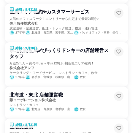
締切：8月31日
配属エリア確約✨カスタマーサービス
人気のオフィスワーク！エントリーから内定まで最短2週間✨
佐川急便株式会社
航空運輸・空港運営、配送・トラック輸送、物流・運行管理
27年卒
北海道、青森県、岩手県、宮城県、秋田県、山形県、福島県、茨城県、栃木県、群馬県、埼玉県、千葉県、東京都、神奈川県、新潟県、富山県、石川県、福井県、山梨県、長野県、岐阜県、静岡県、愛知県、三重県、滋賀県、京都府、大阪府、兵庫県、奈良県、和歌山県、鳥取県、島根県、岡山県、広島県、山口県、徳島県、香川県、愛媛県、高知県、福岡県、佐賀県、長崎県、熊本県、大分県、宮崎県、鹿児島県、沖縄県
バックオフィス・事務・受付、交通/運輸、SCM/生産管理/購買/物流
締切：9月30日
東北初期配属✅びっくりドンキーの店舗運営ス
タッフ
月給27.5万＋賞与年3回＋年休120日✨初任地エリア確約！
株式会社アレフ
ケータリング・フードサービス、レストラン・カフェ、飲食
27年卒
岩手県、宮城県、秋田県、山形県、福島県
飲食
北海道・東北 店舗運営職
際コーポレーション株式会社
レストラン・カフェ
27年卒
北海道、青森県、岩手県、宮城県、秋田県、山形県、福島県
飲食
締切：8月31日
生活支援員