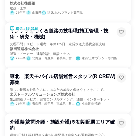
株式会社後藤組
建設・土木
27年卒
山形県
建築/土木/プラント専門職
締切：8月31日
インフラをつくる道路の技術職(施工管理・技
術・研究・機械)
文理不問｜スピード選考｜年休125日｜家賃水道光熱費全額支給
福田道路株式会社
製造・メーカー、建築設計、建設・土木
27年卒
北海道、青森県、岩手県、宮城県、秋田県、山形県、福島県、茨城県、栃木県、群馬県、埼玉県、千葉県、東京都、神奈川県、新潟県、富山県、石川県、福井県、山梨県、長野県、岐阜県、静岡県、愛知県、滋賀県、京都府、大阪府、兵庫県、広島県、福岡県
建築/土木/プラント専門職
東北 楽天モバイル店舗運営スタッフ(R CREW)
募集
新しい挑戦を仲間と共に。あなたの成長と働きやすさをここで。
楽天トータルソリューションズ株式会社
生活関連サービス、経営コンサルティング、通信・インターネット
27年卒
青森県、岩手県、宮城県、秋田県、山形県、福島県
小売販売/流通
介護職(訪問介護・施設介護)※初期配属エリア確
約
週休2日制｜福利厚生充実✨初期配属は自宅から通勤圏内で安心！