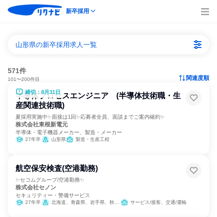
新卒採用
山形県の新卒採用求人一覧
571件
関連度順
101〜200件目
締切：8月31日
半導体プロセスエンジニア (半導体技術職・生
産関連技術職)
夏採用実施中✨面接は1回✨応募者全員、面談までご案内確約✨
株式会社東根新電元
半導体・電子機器メーカー、製造・メーカー
27年卒
山形県
製造・生産工程
航空保安検査(空港勤務)
✨セコムグループ/空港勤務✨
株式会社セノン
セキュリティー・警備サービス
27年卒
北海道、青森県、岩手県、秋田県、山形県、千葉県、東京都、大阪府、兵庫県、鳥取県、岡山県、福岡県
サービス/接客、交通/運輸