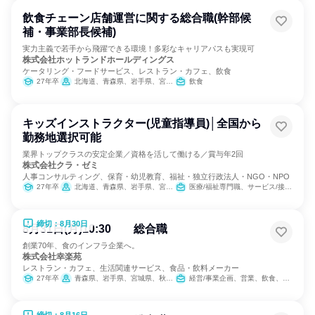
飲食チェーン店舗運営に関する総合職(幹部候
補・事業部長候補)
実力主義で若手から飛躍できる環境！多彩なキャリアパスも実現可
株式会社ホットランドホールディングス
ケータリング・フードサービス、レストラン・カフェ、飲食
27年卒
北海道、青森県、岩手県、宮城県、秋田県、山形県、福島県
飲食
キッズインストラクター(児童指導員)│全国から
勤務地選択可能
業界トップクラスの安定企業／資格を活して働ける／賞与年2回
株式会社クラ・ゼミ
人事コンサルティング、保育・幼児教育、福祉・独立行政法人・NGO・NPO
27年卒
北海道、青森県、岩手県、宮城県、秋田県、山形県、福島県、茨城県、栃木県、群馬県、新潟県、石川県、長野県、岐阜県、静岡県、愛知県、三重県、滋賀県、京都府、大阪府、兵庫県、奈良県、和歌山県、岡山県、広島県、山口県、徳島県、香川県、福岡県、長崎県、熊本県、大分県、宮崎県
医療/福祉専門職、サービス/接客、教育/保育専門職
締切：8月30日
8月31日(月)10:30 総合職
創業70年、食のインフラ企業へ。
株式会社幸楽苑
レストラン・カフェ、生活関連サービス、食品・飲料メーカー
27年卒
青森県、岩手県、宮城県、秋田県、山形県、福島県、茨城県、栃木県、群馬県、埼玉県、千葉県、東京都、神奈川県、新潟県、山梨県、長野県、静岡県
経営/事業企画、営業、飲食、小売販売/流通、製造・生産工程、SCM/生産管理/購買/物流、人事、広報/IR、商品企画、マーケティング・広告・宣伝、カスタマーサクセス