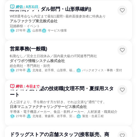
締切：8月31日
総合職(ブライダル部門・山形県確約)
WEB選考会なら内定まで最短1週間✨最終面接参加者に特典あり
アルファクラブ東北株式会社
冠婚葬祭・イベント
27年卒
山形県
サービス/接客
営業事務(一般職)
転勤なし／完全土日祝休み／国内最大級のIT関連専門商社
ダイワボウ情報システム株式会社
総合商社・専門商社・卸売
27年卒
北海道、岩手県、山形県、福島県、群馬県、千葉県、東京都、福井県、岐阜県、静岡県、愛知県、広島県、山口県、高知県、熊本県、宮崎県、鹿児島県、沖縄県
バックオフィス・事務・受付
締切：今日まで
コツコツ集中型の技術職|文理不問・夏採用スタ
ート
人と話すより、手を動かす方が好き。それは立派な“適性”です。
日本マニュファクチャリングサービス株式会社
半導体・電子機器メーカー、食品・飲料メーカー、人材派遣・職業紹介
27年卒
北海道、青森県、岩手県、宮城県、秋田県、山形県、福島県、茨城県、栃木県、群馬県、埼玉県、千葉県、東京都、神奈川県、新潟県、富山県、石川県、福井県、山梨県、長野県、岐阜県、静岡県、愛知県、三重県、滋賀県、京都府、大阪府、兵庫県、奈良県、和歌山県、鳥取県、島根県、岡山県、広島県、山口県、徳島県、香川県、愛媛県、高知県、福岡県、佐賀県、長崎県、熊本県、大分県、宮崎県、鹿児島県、沖縄県
製造・生産工程
ドラッグストアの店舗スタッフ(接客販売、商