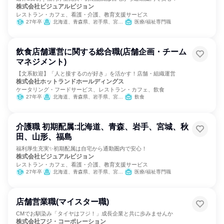
株式会社ビジュアルビジョン
レストラン・カフェ、看護・介護、教育支援サービス
27年卒
北海道、青森県、岩手県、宮城県、秋田県、山形県、福島県、茨城県、栃木県、群馬県、埼玉県、千葉県、東京都、神奈川県、新潟県、富山県、石川県、福井県、山梨県、長野県、岐阜県、静岡県、愛知県、三重県、滋賀県、京都府、大阪府、兵庫県、奈良県、和歌山県、鳥取県、島根県、岡山県、広島県、山口県、徳島県、香川県、愛媛県、高知県、福岡県、佐賀県、長崎県、熊本県、大分県、宮崎県、鹿児島県、沖縄県
医療/福祉専門職
飲食店舗運営に関する総合職(店舗企画・チーム
マネジメント)
【文系歓迎】「人と接するのが好き」を活かす！店舗・組織運営
株式会社ホットランドホールディングス
ケータリング・フードサービス、レストラン・カフェ、飲食
27年卒
北海道、青森県、岩手県、宮城県、秋田県、山形県、福島県
飲食
介護職 初期配属:北海道、青森、岩手、宮城、秋
田、山形、福島
福利厚生充実✨初期配属は自宅から通勤圏内で安心！
株式会社ビジュアルビジョン
レストラン・カフェ、看護・介護、教育支援サービス
27年卒
北海道、青森県、岩手県、宮城県、秋田県、山形県、福島県
医療/福祉専門職
店舗営業職(マイスター職)
CMでお馴染み「タイヤはフジ！」成長企業と共に歩みませんか
株式会社フジ・コーポレーション