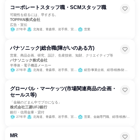
コーポレートスタッフ職・SCMスタッフ職
可能性を絞るには、早すぎる。
TOPPAN株式会社
広告・宣伝
27年卒
北海道、青森県、岩手県、宮城県、秋田県、山形県、福島県、茨城県、栃木県、群馬県、埼玉県、千葉県、東京都、神奈川県、新潟県、富山県、石川県、長野県、静岡県、愛知県、三重県、滋賀県、京都府、大阪府、兵庫県、島根県、岡山県、広島県、山口県、香川県、愛媛県、高知県、福岡県、佐賀県、長崎県、熊本県、大分県、宮崎県、鹿児島県、沖縄県
営業
パナソニック|総合職(障がいのある方)
営業、商品企画、研究、設計、生産技術、知財、クリエイティブ等
パナソニック株式会社
半導体・電子機器メーカー
27年卒
北海道、青森県、岩手県、宮城県、秋田県、山形県、福島県、茨城県、栃木県、群馬県、埼玉県、千葉県、東京都、神奈川県、新潟県、富山県、石川県、福井県、山梨県、長野県、岐阜県、静岡県、愛知県、三重県、滋賀県、京都府、大阪府、兵庫県、奈良県、和歌山県、鳥取県、島根県、岡山県、広島県、山口県、徳島県、香川県、愛媛県、高知県、福岡県、佐賀県、長崎県、熊本県、大分県、宮崎県、鹿児島県、沖縄県
経営/事業企画、経理/税務/財務、人事、法務/知財、IT、広報/IR、製造・生産工程、営業、商品企画、マーケティング・広告・宣伝
グローバル・マーケッツ(市場関連商品の企画・
セールス等)
「金融のどまん中でプロになる」
株式会社三菱UFJ銀行
銀行・信用金庫・貸付
27年卒
北海道、青森県、岩手県、宮城県、秋田県、山形県、福島県、茨城県、栃木県、群馬県、埼玉県、千葉県、東京都、神奈川県、新潟県、富山県、石川県、福井県、山梨県、長野県、岐阜県、静岡県、愛知県、三重県、滋賀県、京都府、大阪府、兵庫県、奈良県、和歌山県、鳥取県、島根県、岡山県、広島県、山口県、徳島県、香川県、愛媛県、高知県、福岡県、佐賀県、長崎県、熊本県、大分県、宮崎県、鹿児島県、沖縄県
営業、金融専門職、経理/税務/財務、組織運営管理・公務員・事務系職種、経営/事業企画
MR