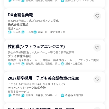
27年卒
宮城県、山形県、福島県、茨城県、栃木県、埼玉県、千葉県、東京都、神奈川県、静岡県、愛知県
建築/土木/プラント専門職
DX企画営業職
売るのは仕組み。広げるのは働き方の変化
株式会社後藤組
建設・土木
27年卒
山形県
営業、IT、経営/事業企画
技術職(ソフトウェアエンジニア)
安心の研修制度あり✅大手メーカー等で働く新卒技術職
ブライザ株式会社
半導体・電子機器メーカー、自動車・輸送機器メーカー、ソフトウェア開発
27年卒
宮城県、山形県、福島県、茨城県、栃木県、群馬県、埼玉県、東京都、神奈川県、岐阜県、静岡県、愛知県、三重県、滋賀県、京都府、大阪府、兵庫県、広島県、山口県、福岡県、熊本県、大分県、宮崎県
製造・生産工程
2027新卒採用 子ども英会話教室の先生
子どもたちに英語を学ぶ楽しさを届けませんか♪
セイハネットワーク株式会社
教育支援サービス
27年卒
北海道、青森県、宮城県、山形県、福島県、茨城県、群馬県、埼玉県、千葉県、東京都、神奈川県、新潟県、富山県、石川県、福井県、山梨県、長野県、岐阜県、静岡県、愛知県、三重県、滋賀県、京都府、大阪府、兵庫県、奈良県、和歌山県、鳥取県、島根県、岡山県、広島県、山口県、徳島県、香川県、愛媛県、福岡県、佐賀県、長崎県、熊本県、大分県、宮崎県、鹿児島県、沖縄県
教育/保育専門職