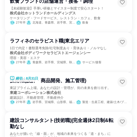
飲食ブランドの店舗運営・接客・調理
【未経験歓迎】手厚い研修とマイスター制度で安心スタート！
株式会社ホットランドホールディングス
ケータリング・フードサービス、レストラン・カフェ、飲食
27年卒
北海道、青森県、岩手県、宮城県、秋田県、山形県、福島県
飲食
ラフィネのセラピスト職|東北エリア
1日で内定！書類選考免除/社宅制度あり・育休あり・ノルマなし
株式会社ボディワークセラピストエージェンシー
理容・美容・エステ
27年卒
青森県、岩手県、宮城県、秋田県、山形県、福島県
サービス/接客
締切：8月31日
技術職(設計・商品開発、施工管理)
東証プライム上場。あなたの設計・管理が、街の未来を創り出す。
東建コーポレーション株式会社
建築設計、不動産管理、不動産仲介
27年卒
岩手県、宮城県、山形県、福島県、茨城県、栃木県、群馬県、埼玉県、千葉県、東京都、神奈川県、新潟県、富山県、石川県、福井県、長野県、岐阜県、静岡県、愛知県、三重県、滋賀県、京都府、大阪府、兵庫県、奈良県、鳥取県、島根県、岡山県、広島県、山口県、愛媛県、高知県、福岡県、長崎県、熊本県、大分県、宮崎県、鹿児島県、沖縄県
製造・生産工程、建築/土木/プラント専門職、経営/事業企画
建設コンサルタント(技術職)|完全週休2日制&転
勤なし
あなたが描いた「線・面」が、地域の未来をつくる「道・まち」に