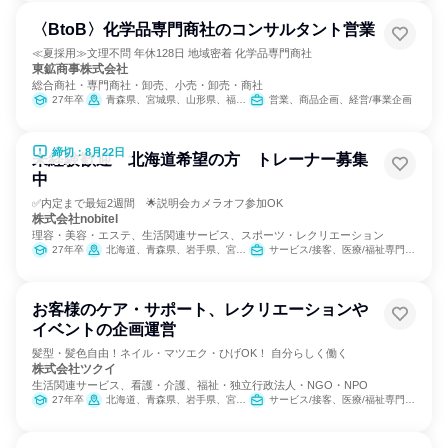
〈BtoB〉化学品専門商社のコンサルタント営業
≪夏採用≫文理不問 年休128日 地域密着 化学品専門商社
東鉱商事株式会社
総合商社・専門商社・卸売、小売・卸売・商社
27年卒
青森県、宮城県、山形県、福島県、茨城県、栃木県、群馬県、千葉県、東京都
営業、商品企画、経営/事業企画
締切：8月22日
未経験歓迎 北海道希望の方 トレーナー募集
中
✅内定まで最短2週間 🌟説明会カメラオフ参加OK
株式会社nobitel
理容・美容・エステ、生活関連サービス、スポーツ・レクリエーション
27年卒
北海道、青森県、岩手県、宮城県、秋田県、山形県、福島県、茨城県、栃木県、群馬県、埼玉県、千葉県、東京都、神奈川県、新潟県、富山県、石川県、福井県、山梨県、長野県、岐阜県、静岡県、愛知県、三重県、滋賀県、京都府、大阪府、兵庫県、奈良県、和歌山県、鳥取県、島根県、岡山県、広島県、山口県、徳島県、香川県、愛媛県、高知県、福岡県、佐賀県、長崎県、熊本県、大分県、宮崎県、鹿児島県、沖縄県
サービス/接客、医療/福祉専門職、教育/保育専門職、小売販売/流通
お客様のケア・サポート、レクリエーションや
イベントの企画運営
髪型・髪色自由！ネイル・マツエク・ひげOK！ 自分らしく働く
株式会社ツクイ
生活関連サービス、看護・介護、福祉・独立行政法人・NGO・NPO
27年卒
北海道、青森県、岩手県、宮城県、秋田県、山形県、福島県、茨城県、栃木県、群馬県、埼玉県、千葉県、東京都、神奈川県、新潟県、富山県、石川県、福井県、山梨県、長野県、岐阜県、静岡県、愛知県、三重県、滋賀県、京都府、大阪府、兵庫県、奈良県、和歌山県、鳥取県、島根県、岡山県、広島県、山口県、徳島県、香川県、愛媛県、高知県、福岡県、佐賀県、長崎県、熊本県、大分県、宮崎県、鹿児島県、沖縄県
サービス/接客、医療/福祉専門職、経営/事業企画