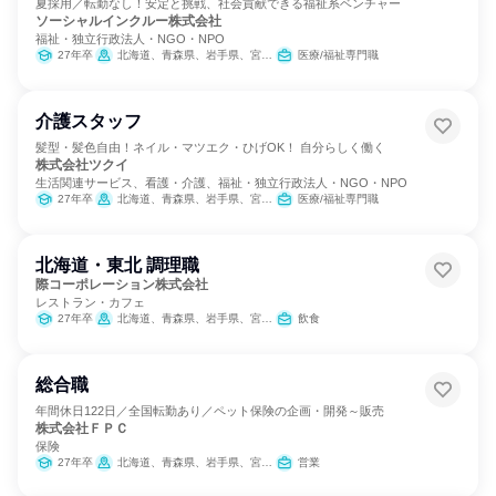
夏採用／転勤なし！安定と挑戦、社会貢献できる福祉系ベンチャー
ソーシャルインクルー株式会社
福祉・独立行政法人・NGO・NPO
27年卒
北海道、青森県、岩手県、宮城県、秋田県、山形県、福島県、茨城県、栃木県、群馬県、埼玉県、千葉県、東京都、神奈川県、新潟県、富山県、石川県、福井県、山梨県、長野県、岐阜県、静岡県、愛知県、三重県、滋賀県、京都府、大阪府、兵庫県、奈良県、和歌山県、鳥取県、島根県、岡山県、広島県、山口県、徳島県、香川県、愛媛県、高知県、福岡県、佐賀県、長崎県、熊本県、大分県、宮崎県、鹿児島県
医療/福祉専門職
介護スタッフ
髪型・髪色自由！ネイル・マツエク・ひげOK！ 自分らしく働く
株式会社ツクイ
生活関連サービス、看護・介護、福祉・独立行政法人・NGO・NPO
27年卒
北海道、青森県、岩手県、宮城県、秋田県、山形県、福島県、茨城県、栃木県、群馬県、埼玉県、千葉県、東京都、神奈川県、新潟県、富山県、石川県、福井県、山梨県、長野県、岐阜県、静岡県、愛知県、三重県、滋賀県、京都府、大阪府、兵庫県、奈良県、和歌山県、鳥取県、島根県、岡山県、広島県、山口県、徳島県、香川県、愛媛県、高知県、福岡県、佐賀県、長崎県、熊本県、大分県、宮崎県、鹿児島県、沖縄県
医療/福祉専門職
北海道・東北 調理職
際コーポレーション株式会社
レストラン・カフェ
27年卒
北海道、青森県、岩手県、宮城県、秋田県、山形県、福島県
飲食
総合職
年間休日122日／全国転勤あり／ペット保険の企画・開発～販売
株式会社ＦＰＣ
保険
27年卒
北海道、青森県、岩手県、宮城県、秋田県、山形県、福島県、茨城県、栃木県、群馬県、埼玉県、千葉県、東京都、神奈川県、新潟県、富山県、石川県、福井県、山梨県、長野県、岐阜県、静岡県、愛知県、三重県、滋賀県、京都府、大阪府、兵庫県、奈良県、和歌山県、鳥取県、島根県、岡山県、広島県、山口県、徳島県、香川県、愛媛県、高知県、福岡県、佐賀県、長崎県、熊本県、大分県、宮崎県、鹿児島県、沖縄県
営業