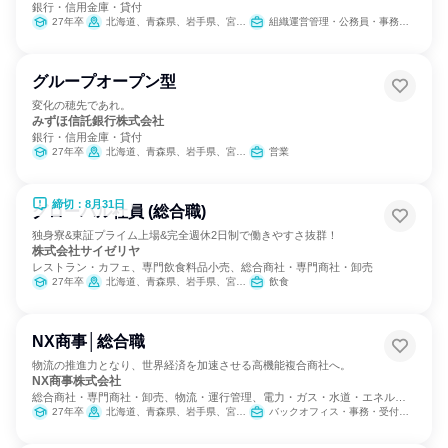
銀行・信用金庫・貸付
27年卒
北海道、青森県、岩手県、宮城県、秋田県、山形県、福島県、茨城県、栃木県、群馬県、埼玉県、千葉県、東京都、神奈川県、新潟県、富山県、石川県、福井県、山梨県、長野県、岐阜県、静岡県、愛知県、三重県、滋賀県、京都府、大阪府、兵庫県、奈良県、和歌山県、鳥取県、島根県、岡山県、広島県、山口県、徳島県、香川県、愛媛県、高知県、福岡県、佐賀県、長崎県、熊本県、大分県、宮崎県、鹿児島県、沖縄県
組織運営管理・公務員・事務系職種
グループオープン型
変化の穂先であれ。
みずほ信託銀行株式会社
銀行・信用金庫・貸付
27年卒
北海道、青森県、岩手県、宮城県、秋田県、山形県、福島県、茨城県、栃木県、群馬県、埼玉県、千葉県、東京都、神奈川県、新潟県、富山県、石川県、福井県、山梨県、長野県、岐阜県、静岡県、愛知県、三重県、滋賀県、京都府、大阪府、兵庫県、奈良県、和歌山県、鳥取県、島根県、岡山県、広島県、山口県、徳島県、香川県、愛媛県、高知県、福岡県、佐賀県、長崎県、熊本県、大分県、宮崎県、鹿児島県、沖縄県
営業
締切：8月31日
グローバル社員 (総合職)
独身寮&東証プライム上場&完全週休2日制で働きやすさ抜群！
株式会社サイゼリヤ
レストラン・カフェ、専門飲食料品小売、総合商社・専門商社・卸売
27年卒
北海道、青森県、岩手県、宮城県、秋田県、山形県、福島県、茨城県、栃木県、群馬県、埼玉県、千葉県、東京都、神奈川県、新潟県、富山県、石川県、福井県、山梨県、長野県、岐阜県、静岡県、愛知県、三重県、滋賀県、京都府、大阪府、兵庫県、奈良県、和歌山県、鳥取県、島根県、岡山県、広島県、山口県、徳島県、香川県、愛媛県、福岡県、佐賀県、熊本県、大分県
飲食
NX商事│総合職
物流の推進力となり、世界経済を加速させる高機能複合商社へ。
NX商事株式会社
総合商社・専門商社・卸売、物流・運行管理、電力・ガス・水道・エネルギ
ー
27年卒
北海道、青森県、岩手県、宮城県、秋田県、山形県、福島県、茨城県、栃木県、群馬県、埼玉県、千葉県、東京都、神奈川県、新潟県、富山県、石川県、福井県、山梨県、長野県、岐阜県、静岡県、愛知県、三重県、滋賀県、京都府、大阪府、兵庫県、奈良県、和歌山県、鳥取県、島根県、岡山県、広島県、山口県、徳島県、香川県、愛媛県、高知県、福岡県、佐賀県、長崎県、熊本県、大分県、宮崎県、鹿児島県
バックオフィス・事務・受付、カスタマーサクセス、営業、経営/事業企画、SCM/生産管理/購買/物流、交通/運輸、経理/税務/財務、人事、総務、法務/知財、IT、広報/IR、製造・生産工程、建築/土木/プラント専門職、マーケティング・広告・宣伝