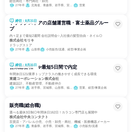
総合商社・専門商社・卸売
27年卒
北海道、青森県、岩手県、宮城県、秋田県、山形県、福島県、茨城県、栃木県、群馬県、埼玉県、千葉県、東京都、神奈川県、新潟県、富山県、石川県、福井県、山梨県、長野県、岐阜県、静岡県、愛知県、三重県、滋賀県、京都府、大阪府、兵庫県、奈良県、和歌山県、鳥取県、島根県、岡山県、広島県、山口県、徳島県、香川県、愛媛県、高知県、福岡県、佐賀県、長崎県、熊本県、大分県、宮崎県、鹿児島県、沖縄県
営業
締切：8月31日
ドラッグストアの店舗運営職・富士薬品グルー
プ
内々定まで最短2週間 会社説明会✨入社後の髪型自由・ネイル◎
株式会社モリキ
ドラッグストア
27年卒
山形県
小売販売/流通、経営/事業企画
締切：8月31日
営業総合職 ✨最短5日間で内定
年間休日121/業界トップクラスの働きやすく成長できる環境
東建コーポレーション株式会社
建築設計、不動産管理、不動産仲介
27年卒
岩手県、宮城県、山形県、福島県、茨城県、栃木県、群馬県、埼玉県、千葉県、東京都、神奈川県、新潟県、富山県、石川県、福井県、長野県、岐阜県、静岡県、愛知県、三重県、滋賀県、京都府、大阪府、兵庫県、奈良県、鳥取県、島根県、岡山県、広島県、山口県、愛媛県、高知県、福岡県、長崎県、熊本県、大分県、宮崎県、鹿児島県、沖縄県
営業、経営/事業企画
販売職(総合職)
選べる週休3日制◎年間休日162日！カラコン専門店も展開中
株式会社中央コンタクト
百貨店・アパレル小売、小売・卸売・商社、機械・医療機器メーカー
27年卒
青森県、岩手県、宮城県、秋田県、山形県、福島県、茨城県、栃木県、群馬県、埼玉県、千葉県、東京都、神奈川県、富山県、石川県、福井県、山梨県、長野県、岐阜県、静岡県、愛知県、三重県、滋賀県、京都府、大阪府、兵庫県、奈良県、広島県、山口県、徳島県、香川県、愛媛県、福岡県、佐賀県、長崎県、熊本県、大分県、宮崎県、鹿児島県、沖縄県
小売販売/流通