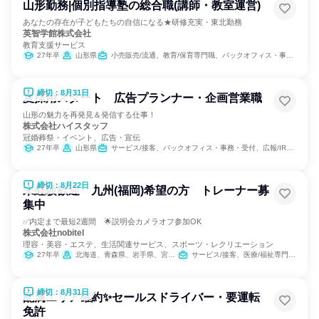
山形勤務|個別指導塾の総合職(講師・教室運営)
あなたの存在が子どもたちの自信になる★研修充実・東北勤務
英智学館株式会社
教育支援サービス
27年卒
山形県
小売販売/流通、教育/保育専門職、バックオフィス・事務・受付
締切：8月31日
夏採用スタート 広告プランナー・企画営業職
山形の魅力を再発見＆発信する仕事！
株式会社ハイスタッフ
冠婚葬祭・イベント、広告・宣伝
27年卒
山形県
サービス/接客、バックオフィス・事務・受付、広報/IR、出版/メディア/芸能/エンタメ専門職、営業
締切：8月22日
未経験歓迎 九州(福岡)希望の方 トレーナー募
集中
✅内定まで最短2週間 🌟説明会カメラオフ参加OK
株式会社nobitel
理容・美容・エステ、生活関連サービス、スポーツ・レクリエーション
27年卒
北海道、青森県、岩手県、宮城県、秋田県、山形県、福島県、茨城県、栃木県、群馬県、埼玉県、千葉県、東京都、神奈川県、新潟県、富山県、石川県、福井県、山梨県、長野県、岐阜県、静岡県、愛知県、三重県、滋賀県、京都府、大阪府、兵庫県、奈良県、和歌山県、鳥取県、島根県、岡山県、広島県、山口県、徳島県、香川県、愛媛県、高知県、福岡県、佐賀県、長崎県、熊本県、大分県、宮崎県、鹿児島県、沖縄県
サービス/接客、医療/福祉専門職、教育/保育専門職、小売販売/流通
締切：8月31日
配属エリア確約✨セールスドライバー・要運転
免許