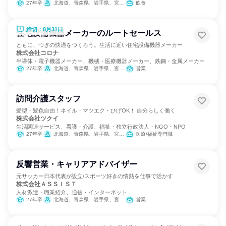
27年卒
北海道、青森県、岩手県、宮城県、秋田県、山形県、福島県
飲食
締切：8月31日
住宅設備機器メーカーのルートセールス
ともに、つぎの快適をつくろう。生活に近い住宅設備機器メーカー
株式会社コロナ
半導体・電子機器メーカー、機械・医療機器メーカー、鉄鋼・金属メーカー
27年卒
北海道、青森県、岩手県、宮城県、秋田県、山形県、福島県、茨城県、栃木県、群馬県、埼玉県、千葉県、東京都、神奈川県、新潟県、富山県、石川県、福井県、山梨県、長野県、岐阜県、静岡県、愛知県、三重県、滋賀県、京都府、大阪府、兵庫県、鳥取県、岡山県、広島県、山口県、香川県、愛媛県、福岡県、長崎県、熊本県、大分県、宮崎県、鹿児島県、沖縄県
営業
訪問介護スタッフ
髪型・髪色自由！ネイル・マツエク・ひげOK！ 自分らしく働く
株式会社ツクイ
生活関連サービス、看護・介護、福祉・独立行政法人・NGO・NPO
27年卒
北海道、青森県、岩手県、宮城県、秋田県、山形県、福島県、茨城県、栃木県、群馬県、埼玉県、千葉県、東京都、神奈川県、新潟県、富山県、石川県、福井県、山梨県、長野県、岐阜県、静岡県、愛知県、三重県、滋賀県、京都府、大阪府、兵庫県、奈良県、和歌山県、鳥取県、島根県、岡山県、広島県、山口県、徳島県、香川県、愛媛県、高知県、福岡県、佐賀県、長崎県、熊本県、大分県、宮崎県、鹿児島県、沖縄県
医療/福祉専門職
反響営業・キャリアアドバイザー
元サッカー日本代表が設立/スポーツ好きの情熱を仕事で活かす
株式会社ＡＳＳＩＳＴ
人材派遣・職業紹介、通信・インターネット
27年卒
北海道、青森県、岩手県、宮城県、秋田県、山形県、福島県、茨城県、栃木県、群馬県、埼玉県、千葉県、東京都、神奈川県、新潟県、富山県、石川県、福井県、山梨県、長野県、岐阜県、静岡県、愛知県、三重県、滋賀県、京都府、大阪府、兵庫県、奈良県、和歌山県、鳥取県、島根県、岡山県、広島県、山口県、徳島県、香川県、愛媛県、高知県、福岡県、佐賀県、長崎県、熊本県、大分県、宮崎県、鹿児島県、沖縄県
営業