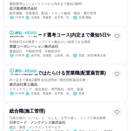
書類選考なし✨エントリーから内定まで最短2週間✨
佐川急便株式会社
航空運輸・空港運営、配送・トラック輸送、物流・運行管理
27年卒
北海道、青森県、岩手県、宮城県、秋田県、山形県、福島県、茨城県、栃木県、群馬県、埼玉県、千葉県、東京都、神奈川県、新潟県、富山県、石川県、福井県、山梨県、長野県、岐阜県、静岡県、愛知県、三重県、滋賀県、京都府、大阪府、兵庫県、奈良県、和歌山県、鳥取県、島根県、岡山県、広島県、山口県、徳島県、香川県、愛媛県、高知県、福岡県、佐賀県、長崎県、熊本県、大分県、宮崎県、鹿児島県、沖縄県
交通/運輸
締切：8月31日
営業職 スピード選考コース|内定まで最短5日✨
年間休日121/業界トップクラス働きがい/成長できる環境
東建コーポレーション株式会社
建築設計、不動産管理、不動産仲介
27年卒
岩手県、宮城県、山形県、福島県、茨城県、栃木県、群馬県、埼玉県、千葉県、東京都、神奈川県、新潟県、富山県、石川県、福井県、長野県、岐阜県、静岡県、愛知県、三重県、滋賀県、京都府、大阪府、兵庫県、奈良県、鳥取県、島根県、岡山県、広島県、山口県、愛媛県、高知県、福岡県、長崎県、熊本県、大分県、宮崎県、鹿児島県、沖縄県
営業、経営/事業企画
締切：8月31日
希望の勤務地ではたらける営業職(配置薬営業)
内々定まで最短2週間 会社説明会✨複合型医薬品企業✨
株式会社富士薬品
ドラッグストア、総合商社・専門商社・卸売、製薬
27年卒
北海道、青森県、岩手県、宮城県、秋田県、山形県、福島県、茨城県、栃木県、群馬県、埼玉県、千葉県、東京都、神奈川県、新潟県、富山県、石川県、福井県、山梨県、長野県、岐阜県、静岡県、愛知県、三重県、滋賀県、京都府、大阪府、兵庫県、奈良県、和歌山県、鳥取県、島根県、岡山県、広島県、山口県、徳島県、香川県、愛媛県、高知県、福岡県、佐賀県、長崎県、熊本県、大分県、宮崎県、鹿児島県、沖縄県
営業
総合職(施工管理)
日本の道の「いつも」と「もしも」を守り抜く。インフラ保全業務
日本ロード・メンテナンス株式会社
建設・修理・メンテナンスサービス