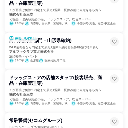
品・在庫管理等)
１次面接は免除✨内定まで最短1週間！夏休み前に内定をもらおう
株式会社薬王堂
化粧品・理美容用品小売、ドラッグストア、総合スーパー
27年卒
青森県、岩手県、宮城県、秋田県、山形県、福島県、茨城県、栃木県
小売販売/流通、経営/事業企画、医薬品専門職
締切：8月31日
総合職(葬祭部門・山形県確約)
WEB選考会なら内定まで最短1週間✨最終面接参加者に特典あり
アルファクラブ東北株式会社
冠婚葬祭・イベント
27年卒
山形県
医療/福祉専門職
ドラッグストアの店舗スタッフ(接客販売、商
品・在庫管理等)
１次面接は免除✨内定まで最短1週間！夏休み前に内定をもらおう
株式会社薬王堂
化粧品・理美容用品小売、ドラッグストア、総合スーパー
27年卒
青森県、岩手県、宮城県、秋田県、山形県、福島県、茨城県、栃木県
小売販売/流通、経営/事業企画、医薬品専門職
常駐警備(セコムグループ)
✨セコムグループ/配属確約/転勤なし✨