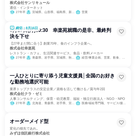
株式会社サンリキュール
通信・インターネット
27年卒
宮城県、山形県、福島県、新潟県
営業
締切：8月16日
8月17日(月)10:30 幸楽苑就職の是非、最終判
決を下せ
【27卒まだ間に合う】創業70年、食のインフラ企業へ。
株式会社幸楽苑
レストラン・カフェ、生活関連サービス、食品・飲料メーカー
27年卒
青森県、岩手県、宮城県、秋田県、山形県、福島県、茨城県、栃木県、群馬県、埼玉県、千葉県、東京都、神奈川県、新潟県、山梨県、長野県、静岡県
経営/事業企画、営業、飲食、小売販売/流通、製造・生産工程、SCM/生産管理/購買/物流、人事、広報/IR、商品企画、マーケティング・広告・宣伝、カスタマーサクセス
一人ひとりに寄り添う児童支援員│全国のお好き
な勤務地選択可能
業界トップクラスの安定企業／資格を活して働ける／賞与年2回
株式会社クラ・ゼミ
人事コンサルティング、保育・幼児教育、福祉・独立行政法人・NGO・NPO
27年卒
北海道、青森県、岩手県、宮城県、秋田県、山形県、福島県、茨城県、栃木県、群馬県、新潟県、石川県、長野県、岐阜県、静岡県、愛知県、三重県、滋賀県、京都府、大阪府、兵庫県、奈良県、和歌山県、岡山県、広島県、山口県、徳島県、香川県、福岡県、長崎県、熊本県、大分県、宮崎県
医療/福祉専門職、サービス/接客、教育/保育専門職
オーダーメイド型
変化の穂先であれ。
みずほ信託銀行株式会社