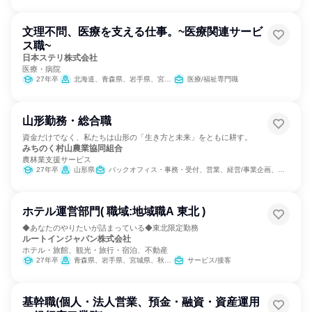
文理不問、医療を支える仕事。~医療関連サービ
ス職~
日本ステリ株式会社
医療・病院
27年卒
北海道、青森県、岩手県、宮城県、秋田県、山形県、福島県、茨城県、栃木県、群馬県、埼玉県、千葉県、東京都、神奈川県、新潟県、富山県、石川県、福井県、山梨県、長野県、岐阜県、静岡県、愛知県、三重県、滋賀県、京都府、大阪府、兵庫県、奈良県、和歌山県、鳥取県、島根県、岡山県、広島県、山口県、徳島県、香川県、愛媛県、高知県、福岡県、佐賀県、長崎県、熊本県、大分県、宮崎県、鹿児島県、沖縄県
医療/福祉専門職
山形勤務・総合職
資金だけでなく、私たちは山形の「生き方と未来」をともに耕す。
みちのく村山農業協同組合
農林業支援サービス
27年卒
山形県
バックオフィス・事務・受付、営業、経営/事業企画、医療/福祉専門職、SCM/生産管理/購買/物流、人事、総務、組織運営管理・公務員・事務系職種
ホテル運営部門( 職域:地域職A 東北 )
◆あなたのやりたいが詰まっている◆東北限定勤務
ルートインジャパン株式会社
ホテル・旅館、観光・旅行・宿泊、不動産
27年卒
青森県、岩手県、宮城県、秋田県、山形県、福島県
サービス/接客
基幹職(個人・法人営業、預金・融資・資産運用