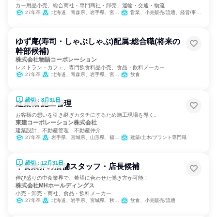
カー用品小売、総合商社・専門商社・卸売、運輸・交通・物流
27年卒
北海道、青森県、岩手県、宮城県、山形県、福島県、茨城県、栃木県、群馬県、埼玉県、千葉県、東京都、神奈川県、新潟県、山梨県、長野県、岐阜県、静岡県、愛知県、三重県、大阪府、兵庫県
営業、小売販売/流通、経営/事業企画
ゆず庵(寿司・しゃぶしゃぶ)配属:総合職(将来の
幹部候補)
株式会社物語コーポレーション
レストラン・カフェ、専門飲食料品小売、食品・飲料メーカー
27年卒
北海道、青森県、岩手県、宮城県、秋田県、山形県、福島県、茨城県、栃木県、群馬県、埼玉県、千葉県、東京都、神奈川県、新潟県、富山県、石川県、福井県、山梨県、長野県、岐阜県、静岡県、愛知県、三重県、滋賀県、京都府、大阪府、兵庫県、奈良県、和歌山県、鳥取県、島根県、岡山県、広島県、山口県、徳島県、香川県、愛媛県、高知県、福岡県、佐賀県、長崎県、熊本県、大分県、宮崎県、鹿児島県、沖縄県
飲食
締切：8月31日
建築職 施工管理
お客様の想いを引き継ぎカタチにするため施工現場を導く。
東建コーポレーション株式会社
建築設計、不動産管理、不動産仲介
27年卒
岩手県、宮城県、山形県、福島県、茨城県、栃木県、群馬県、埼玉県、千葉県、東京都、神奈川県、新潟県、富山県、石川県、福井県、長野県、岐阜県、静岡県、愛知県、三重県、滋賀県、京都府、大阪府、兵庫県、奈良県、鳥取県、島根県、岡山県、広島県、山口県、愛媛県、高知県、福岡県、長崎県、熊本県、大分県、宮崎県、鹿児島県、沖縄県
建築/土木/プラント専門職
締切：12月31日
中食業界の店舗スタッフ・店長候補
伸び盛りの中食業界で、希望に合わせた働き方が可能！
株式会社MHホールディングス
小売・卸売・商社、食品・飲料メーカー
27年卒
北海道、岩手県、宮城県、秋田県、山形県、福島県、茨城県、栃木県、群馬県、埼玉県、千葉県、新潟県、富山県、石川県、福井県、山梨県、長野県、岐阜県、静岡県、愛知県、三重県、大阪府、兵庫県、奈良県、鳥取県、島根県、岡山県、広島県、山口県、徳島県、香川県、愛媛県、高知県、福岡県、佐賀県、長崎県、熊本県、大分県、宮崎県、鹿児島県
飲食、小売販売/流通