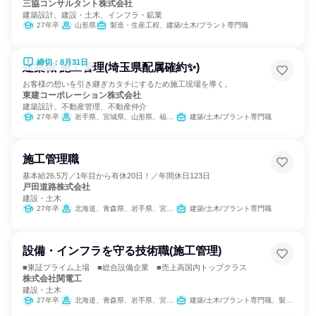
三協コンサルタント株式会社
建築設計、建設・土木、インフラ・鉱業
27年卒
山形県
製造・生産工程、建築/土木/プラント専門職
締切：8月31日
建築職 施工管理(埼玉県配属確約✨)
お客様の想いを引き継ぎカタチにするため施工現場を導く。
東建コーポレーション株式会社
建築設計、不動産管理、不動産仲介
27年卒
岩手県、宮城県、山形県、福島県、茨城県、栃木県、群馬県、埼玉県、千葉県、東京都、神奈川県、新潟県、富山県、石川県、福井県、長野県、岐阜県、静岡県、愛知県、三重県、滋賀県、京都府、大阪府、兵庫県、奈良県、鳥取県、島根県、岡山県、広島県、山口県、愛媛県、高知県、福岡県、長崎県、熊本県、大分県、宮崎県、鹿児島県、沖縄県
建築/土木/プラント専門職
施工管理職
基本給26.5万／1年目から有休20日！／年間休日123日
戸田道路株式会社
建設・土木
27年卒
北海道、青森県、岩手県、宮城県、秋田県、山形県、福島県、茨城県、栃木県、群馬県、埼玉県、千葉県、東京都、神奈川県、新潟県、富山県、石川県、福井県、山梨県、長野県、岐阜県、静岡県、愛知県、三重県、滋賀県、京都府、大阪府、兵庫県、奈良県、和歌山県、鳥取県、島根県、岡山県、広島県、山口県、徳島県、香川県、愛媛県、高知県
建築/土木/プラント専門職
設備・インフラを守る技術職(施工管理)
■東証プライム上場 ■総合設備企業 ■売上高国内トップクラス
株式会社関電工
建設・土木
27年卒
北海道、青森県、岩手県、宮城県、秋田県、山形県、福島県、茨城県、栃木県、群馬県、埼玉県、千葉県、東京都、神奈川県、新潟県、富山県、福井県、山梨県、長野県、静岡県、愛知県、京都府、大阪府、兵庫県、広島県、福岡県、熊本県、宮崎県、鹿児島県、沖縄県
建築/土木/プラント専門職、製造・生産工程