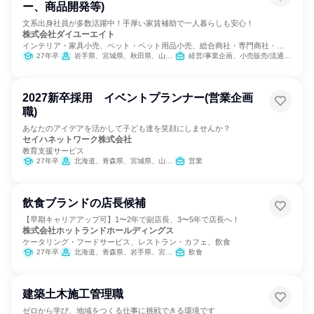
ー、商品開発等)
文系出身社員が多数活躍中！手厚い家賃補助で一人暮らしも安心！
株式会社ダイユーエイト
インテリア・家具小売、ペット・ペット用品小売、総合商社・専門商社・卸
売
27年卒
岩手県、宮城県、秋田県、山形県、福島県、茨城県、栃木県、新潟県
経営/事業企画、小売販売/流通、SCM/生産管理/購買/物流
2027新卒採用 イベントプランナー(営業企画
職)
あなたのアイデアを活かして子ども達を笑顔にしませんか？
セイハネットワーク株式会社
教育支援サービス
27年卒
北海道、青森県、宮城県、山形県、福島県、茨城県、群馬県、埼玉県、千葉県、東京都、神奈川県、新潟県、富山県、石川県、福井県、山梨県、長野県、岐阜県、静岡県、愛知県、三重県、滋賀県、京都府、大阪府、兵庫県、奈良県、和歌山県
営業
飲食ブランドの店長候補
【早期キャリアアップ可】1〜2年で副店長、3〜5年で店長へ！
株式会社ホットランドホールディングス
ケータリング・フードサービス、レストラン・カフェ、飲食
27年卒
北海道、青森県、岩手県、宮城県、秋田県、山形県、福島県
飲食
建築土木施工管理職
ゼロから学び、地域をつくる仕事に挑戦できる環境です