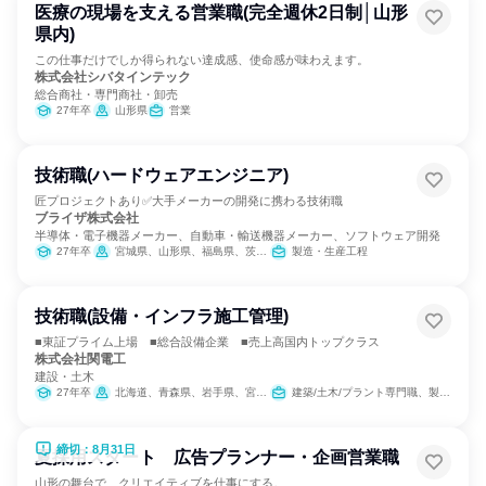
医療の現場を支える営業職(完全週休2日制│山形
県内)
この仕事だけでしか得られない達成感、使命感が味わえます。
株式会社シバタインテック
総合商社・専門商社・卸売
27年卒
山形県
営業
技術職(ハードウェアエンジニア)
匠プロジェクトあり✅大手メーカーの開発に携わる技術職
ブライザ株式会社
半導体・電子機器メーカー、自動車・輸送機器メーカー、ソフトウェア開発
27年卒
宮城県、山形県、福島県、茨城県、栃木県、群馬県、埼玉県、東京都、神奈川県、岐阜県、静岡県、愛知県、三重県、滋賀県、京都府、大阪府、兵庫県、広島県、山口県、福岡県、熊本県、大分県、宮崎県
製造・生産工程
技術職(設備・インフラ施工管理)
■東証プライム上場 ■総合設備企業 ■売上高国内トップクラス
株式会社関電工
建設・土木
27年卒
北海道、青森県、岩手県、宮城県、秋田県、山形県、福島県、茨城県、栃木県、群馬県、埼玉県、千葉県、東京都、神奈川県、新潟県、富山県、福井県、山梨県、長野県、静岡県、愛知県、京都府、大阪府、兵庫県、広島県、福岡県、熊本県、宮崎県、鹿児島県、沖縄県
建築/土木/プラント専門職、製造・生産工程
締切：8月31日
夏採用スタート 広告プランナー・企画営業職
山形の舞台で、クリエイティブを仕事にする。