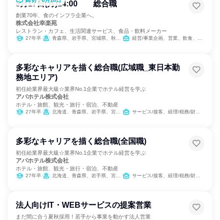
締切：8月16日
8月17日(月)14:00 総合職
創業70年、食のインフラ企業へ。
株式会社幸楽苑
レストラン・カフェ、生活関連サービス、食品・飲料メーカー
27年卒
青森県、岩手県、宮城県、秋田県、山形県、福島県、茨城県、栃木県、群馬県、埼玉県、千葉県、東京都、神奈川県、新潟県、山梨県、長野県、静岡県
経営/事業企画、営業、飲食、小売販売/流通、製造・生産工程、SCM/生産管理/購買/物流、人事、広報/IR、商品企画、マーケティング・広告・宣伝、カスタマーサクセス
多彩なキャリアを描く総合職(広域職_東日本勤
務地エリア)
初任給業界最大級☆業界No.1企業でホテル経営を学ぶ
アパホテル株式会社
ホテル・旅館、観光・旅行・宿泊、不動産
27年卒
北海道、青森県、岩手県、宮城県、山形県、福島県、栃木県、群馬県、埼玉県、千葉県、東京都、神奈川県、新潟県、長野県、岐阜県、静岡県、愛知県、三重県
サービス/接客、経理/税務/財務、人事、総務、広報/IR、経営/事業企画、営業、商品企画、マーケティング・広告・宣伝
多彩なキャリアを描く総合職(全国職)
初任給業界最大級☆業界No.1企業でホテル経営を学ぶ
アパホテル株式会社
ホテル・旅館、観光・旅行・宿泊、不動産
27年卒
北海道、青森県、岩手県、宮城県、山形県、福島県、栃木県、群馬県、埼玉県、千葉県、東京都、神奈川県、新潟県、富山県、石川県、福井県、長野県、岐阜県、静岡県、愛知県、滋賀県、京都府、大阪府、兵庫県、奈良県、和歌山県、鳥取県、岡山県、広島県、山口県、香川県、愛媛県、福岡県、佐賀県、長崎県、熊本県、宮崎県、鹿児島県、沖縄県
サービス/接客、経理/税務/財務、人事、総務、広報/IR、経営/事業企画、営業、商品企画、マーケティング・広告・宣伝
法人向けIT・WEBサービスの提案営業
まだ間に合う夏秋採用！若手から事業を動かす法人営業