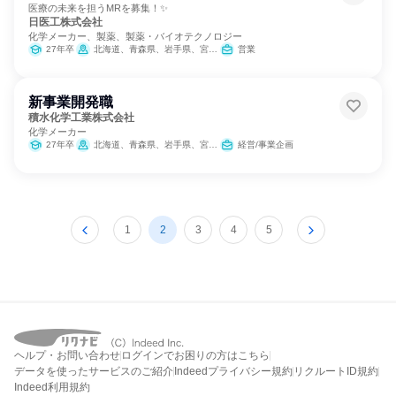
医療の未来を担うMRを募集！✨
日医工株式会社
化学メーカー、製薬、製薬・バイオテクノロジー
27年卒
北海道、青森県、岩手県、宮城県、秋田県、山形県、福島県、茨城県、栃木県、群馬県、埼玉県、千葉県、東京都、神奈川県、新潟県、富山県、石川県、福井県、山梨県、長野県、岐阜県、静岡県、愛知県、三重県、滋賀県、京都府、大阪府、兵庫県、奈良県、和歌山県、鳥取県、島根県、岡山県、広島県、山口県、徳島県、香川県、愛媛県、高知県、福岡県、佐賀県、長崎県、熊本県、大分県、宮崎県、鹿児島県、沖縄県
営業
新事業開発職
積水化学工業株式会社
化学メーカー
27年卒
北海道、青森県、岩手県、宮城県、秋田県、山形県、福島県、茨城県、栃木県、群馬県、埼玉県、千葉県、東京都、神奈川県、新潟県、富山県、石川県、福井県、山梨県、長野県、岐阜県、静岡県、愛知県、三重県、滋賀県、京都府、大阪府、兵庫県、奈良県、和歌山県、鳥取県、島根県、岡山県、広島県、山口県、徳島県、香川県、愛媛県、高知県、福岡県、佐賀県、長崎県、熊本県、大分県、宮崎県、鹿児島県
経営/事業企画
1
2
3
4
5
ヘルプ・お問い合わせ
ログインでお困りの方はこちら
データを使ったサービスのご紹介
Indeedプライバシー規約
リクルートID規約
Indeed利用規約