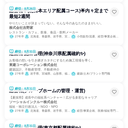
締切：8月26日
総合職🌟(北日本エリア配属コース)🌟内々定まで
最短2週間
やりたいことが決まっていない。そんな今のあなたのままがいい。
株式会社吉野家
レストラン・カフェ、飲食、食品・飲料メーカー
27年卒
北海道、青森県、岩手県、宮城県、秋田県、山形県、福島県、茨城県、栃木県、群馬県、新潟県
小売販売/流通、経営/事業企画、人事、広報/IR、商品企画
締切：8月31日
建築職 施工管理(神奈川県配属確約✨)
お客様の想いを引き継ぎカタチにするため施工現場を導く。
東建コーポレーション株式会社
建築設計、不動産管理、不動産仲介
27年卒
岩手県、宮城県、山形県、福島県、茨城県、栃木県、群馬県、埼玉県、千葉県、東京都、神奈川県、新潟県、富山県、石川県、福井県、長野県、岐阜県、静岡県、愛知県、三重県、滋賀県、京都府、大阪府、兵庫県、奈良県、鳥取県、島根県、岡山県、広島県、山口県、愛媛県、高知県、福岡県、長崎県、熊本県、大分県、宮崎県、鹿児島県、沖縄県
建築/土木/プラント専門職
締切：8月31日
総合職(グループホームの管理・運営)
【夏採用】成長中の福祉系ベンチャー！広がる多彩なキャリア
ソーシャルインクルー株式会社
福祉・独立行政法人・NGO・NPO
27年卒
北海道、青森県、岩手県、宮城県、秋田県、山形県、福島県、茨城県、栃木県、群馬県、埼玉県、千葉県、東京都、神奈川県、新潟県、富山県、石川県、福井県、山梨県、長野県、岐阜県、静岡県、愛知県、三重県、滋賀県、京都府、大阪府、兵庫県、奈良県、和歌山県、鳥取県、島根県、岡山県、広島県、山口県、徳島県、香川県、愛媛県、高知県、福岡県、佐賀県、長崎県、熊本県、大分県、宮崎県、鹿児島県
経営/事業企画、医療/福祉専門職、営業
締切：8月31日
建築職 施工管理(東京都配属確約✨)