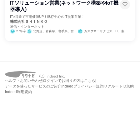
ITソリューション営業(ネットワーク構築やIoT機
器導入)
IT×営業で市場価値UP！既存中心のIT提案営業！
株式会社ＳＨＩＮＫＯ
通信・インターネット
27年卒
北海道、青森県、岩手県、宮城県、秋田県、山形県、福島県、茨城県、栃木県、群馬県、埼玉県、千葉県、東京都、神奈川県、新潟県、富山県、石川県、福井県、山梨県、長野県、岐阜県、静岡県、愛知県、三重県、京都府、大阪府、兵庫県、奈良県、和歌山県、鳥取県、岡山県、広島県、山口県、徳島県、香川県、高知県、福岡県、長崎県、熊本県、大分県、宮崎県、鹿児島県、沖縄県
カスタマーサクセス、IT、製造・生産工程
ヘルプ・お問い合わせ
ログインでお困りの方はこちら
データを使ったサービスのご紹介
Indeedプライバシー規約
リクルートID規約
Indeed利用規約