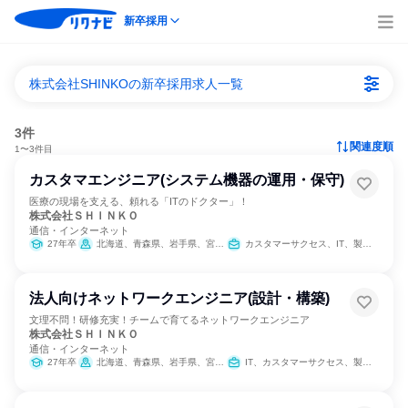
新卒採用
株式会社SHINKOの新卒採用求人一覧
3件
関連度順
1〜3件目
カスタマエンジニア(システム機器の運用・保守)
医療の現場を支える、頼れる「ITのドクター」！
株式会社ＳＨＩＮＫＯ
通信・インターネット
27年卒
北海道、青森県、岩手県、宮城県、秋田県、山形県、福島県、茨城県、栃木県、群馬県、埼玉県、千葉県、東京都、神奈川県、新潟県、富山県、石川県、福井県、山梨県、長野県、岐阜県、静岡県、愛知県、三重県、京都府、大阪府、兵庫県、奈良県、和歌山県、鳥取県、岡山県、広島県、山口県、徳島県、香川県、高知県、福岡県、長崎県、熊本県、大分県、宮崎県、鹿児島県、沖縄県
カスタマーサクセス、IT、製造・生産工程
法人向けネットワークエンジニア(設計・構築)
文理不問！研修充実！チームで育てるネットワークエンジニア
株式会社ＳＨＩＮＫＯ
通信・インターネット
27年卒
北海道、青森県、岩手県、宮城県、秋田県、山形県、福島県、茨城県、栃木県、群馬県、埼玉県、千葉県、東京都、神奈川県、新潟県、富山県、石川県、福井県、山梨県、長野県、岐阜県、静岡県、愛知県、三重県、京都府、大阪府、兵庫県、奈良県、和歌山県、鳥取県、岡山県、広島県、山口県、徳島県、香川県、高知県、福岡県、長崎県、熊本県、大分県、宮崎県、鹿児島県、沖縄県
IT、カスタマーサクセス、製造・生産工程