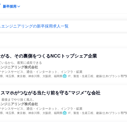
新卒採用
スエンジニアリングの新卒採用求人一覧
がる、その裏側をつくるNCCトップシェア企業
ているから、着実に成長できる
エンジニアリング株式会社
テナンスサービス、通信・インターネット、インフラ・鉱業
県、埼玉県、東京都、神奈川県、大阪府、福岡県
IT、製造・生産工程、建築/土木/プラント専門
スマホがつながる当たり前を守る"マジメ"な会社
、最後までやり抜く風土。
エンジニアリング株式会社
テナンスサービス、通信・インターネット、インフラ・鉱業
県、埼玉県、東京都、神奈川県、大阪府、福岡県
IT、製造・生産工程、建築/土木/プラント専門