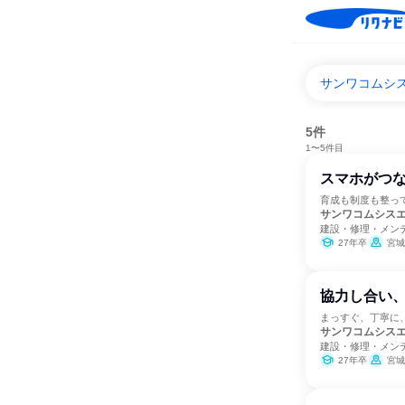
サンワコムシ
5件
1〜5件目
スマホがつな
育成も制度も整っ
サンワコムシス
建設・修理・メン
27年卒
宮城
協力し合い、
まっすぐ、丁寧に
サンワコムシス
建設・修理・メン
27年卒
宮城