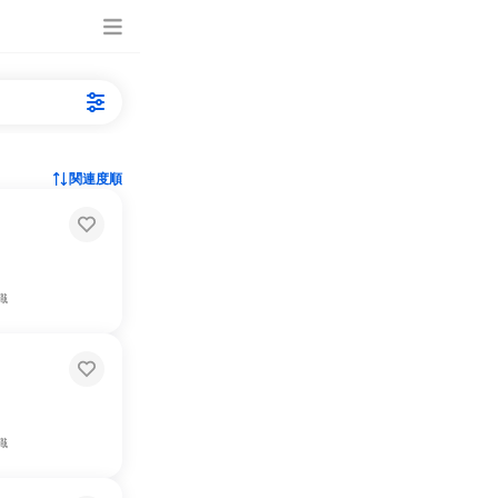
関連度順
職
職