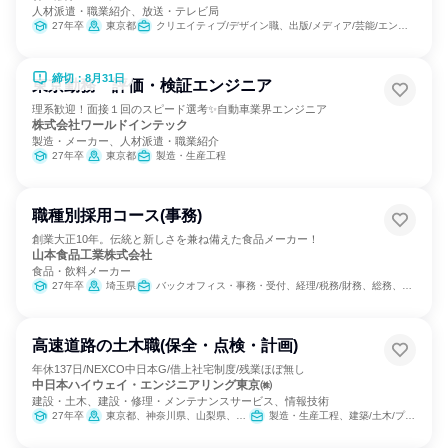
人材派遣・職業紹介、放送・テレビ局
27年卒
東京都
クリエイティブ/デザイン職、出版/メディア/芸能/エンタメ専門職
締切：8月31日
東京勤務 評価・検証エンジニア
理系歓迎！面接１回のスピード選考✨自動車業界エンジニア
株式会社ワールドインテック
製造・メーカー、人材派遣・職業紹介
27年卒
東京都
製造・生産工程
職種別採用コース(事務)
創業大正10年。伝統と新しさを兼ね備えた食品メーカー！
山本食品工業株式会社
食品・飲料メーカー
27年卒
埼玉県
バックオフィス・事務・受付、経理/税務/財務、総務、組織運営管理・公務員・事務系職種
高速道路の土木職(保全・点検・計画)
年休137日/NEXCO中日本G/借上社宅制度/残業ほぼ無し
中日本ハイウェイ・エンジニアリング東京㈱
建設・土木、建設・修理・メンテナンスサービス、情報技術
27年卒
東京都、神奈川県、山梨県、長野県、静岡県
製造・生産工程、建築/土木/プラント専門職、経営/事業企画