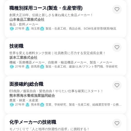
職種別採用コース(製造・生産管理)
創業大正10年。伝統と新しさを兼ね備えた食品メーカー！
山本食品工業株式会社
食品・飲料メーカー
27年卒
埼玉県
製造・生産工程、商品企画、SCM/生産管理/購買/物流
技術職
世界を変える燃料タンク技術｜社員教育に尽力する安定成長企業！
坂本工業株式会社
機械・医療機器メーカー、自動車・輸送機器メーカー、製造・メーカー
27年卒
群馬県
製造・生産工程、建築/土木/プラント専門職、学術研究
面接確約|総合職
ES免除／服装自由・髪色自由！やりたい仕事を確実にスタート！
熊本県海水養殖漁業協同組合
農業・林業・水産業
27年卒
熊本県
営業、学術研究、製造・生産工程、組織運営管理・公務員・事務系職種
化学メーカーの技術職
モノづくりで「人と地球の快適性の追求」に挑戦する！