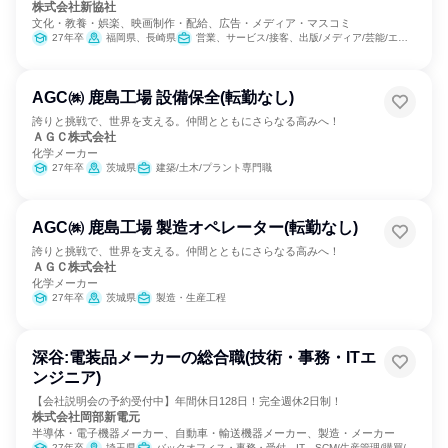
株式会社新協社
文化・教養・娯楽、映画制作・配給、広告・メディア・マスコミ
27年卒
福岡県、長崎県
営業、サービス/接客、出版/メディア/芸能/エンタメ専門職
AGC㈱ 鹿島工場 設備保全(転勤なし)
誇りと挑戦で、世界を支える。仲間とともにさらなる高みへ！
ＡＧＣ株式会社
化学メーカー
27年卒
茨城県
建築/土木/プラント専門職
AGC㈱ 鹿島工場 製造オペレーター(転勤なし)
誇りと挑戦で、世界を支える。仲間とともにさらなる高みへ！
ＡＧＣ株式会社
化学メーカー
27年卒
茨城県
製造・生産工程
深谷:電装品メーカーの総合職(技術・事務・ITエ
ンジニア)
【会社説明会の予約受付中】年間休日128日！完全週休2日制！
株式会社岡部新電元
半導体・電子機器メーカー、自動車・輸送機器メーカー、製造・メーカー
27年卒
埼玉県
バックオフィス・事務・受付、IT、SCM/生産管理/購買/物流、製造・生産工程