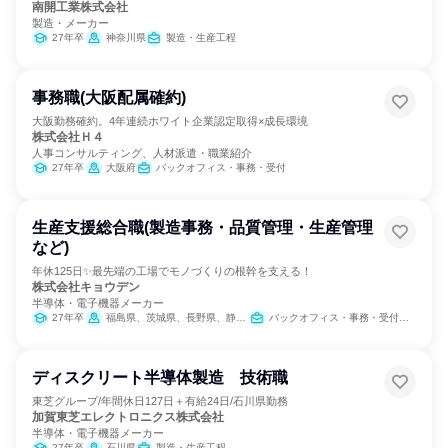
南開工業株式会社
製造・メーカー
27年卒
神奈川県
製造・生産工程
事務職(大阪配属確約)
大阪勤務確約。4年連続ホワイト企業認定取得×成長環境
株式会社Ｈ４
人事コンサルティング、人材派遣・職業紹介
27年卒
大阪府
バックオフィス・事務・受付
生産支援総合職(製造事務・品質管理・生産管理
など)
年休125日✨最先端の工場でモノづくりの根幹を支える！
株式会社キョウデン
半導体・電子機器メーカー
27年卒
福島県、茨城県、長野県、静岡県、大阪府
バックオフィス・事務・受付、SCM/生産管理/購買/物流、IT
ディスクリート半導体製造 技術職
東芝グループ/年間休日127日＋有給24日/石川県勤務
加賀東芝エレクトロニクス株式会社
半導体・電子機器メーカー
27年卒
石川県
製造・生産工程