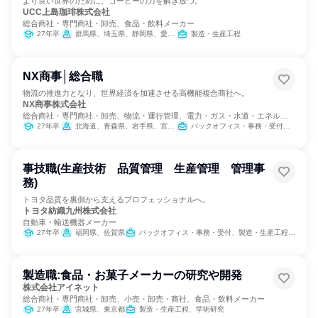
より良い世界のために、コーヒーの力を解き放つ。
UCC上島珈琲株式会社
総合商社・専門商社・卸売、食品・飲料メーカー
27年卒
群馬県、埼玉県、静岡県、愛知県、滋賀県、大阪府、兵庫県
製造・生産工程
NX商事│総合職
物流の推進力となり、世界経済を加速させる高機能複合商社へ。
NX商事株式会社
総合商社・専門商社・卸売、物流・運行管理、電力・ガス・水道・エネルギ
ー
27年卒
北海道、青森県、岩手県、宮城県、秋田県、山形県、福島県、茨城県、栃木県、群馬県、埼玉県、千葉県、東京都、神奈川県、新潟県、富山県、石川県、福井県、山梨県、長野県、岐阜県、静岡県、愛知県、三重県、滋賀県、京都府、大阪府、兵庫県、奈良県、和歌山県、鳥取県、島根県、岡山県、広島県、山口県、徳島県、香川県、愛媛県、高知県、福岡県、佐賀県、長崎県、熊本県、大分県、宮崎県、鹿児島県
バックオフィス・事務・受付、カスタマーサクセス、営業、経営/事業企画、SCM/生産管理/購買/物流、交通/運輸、経理/税務/財務、人事、総務、法務/知財、IT、広報/IR、製造・生産工程、建築/土木/プラント専門職、マーケティング・広告・宣伝
事技職(生産技術 品質管理 生産管理 管理事
務)
トヨタ品質を裏側から支えるプロフェッショナルへ。
トヨタ紡織九州株式会社
自動車・輸送機器メーカー
27年卒
福岡県、佐賀県
バックオフィス・事務・受付、製造・生産工程、経営/事業企画
製造職:食品・お菓子メーカーの研究や開発
株式会社アイネット
総合商社・専門商社・卸売、小売・卸売・商社、食品・飲料メーカー
27年卒
宮城県、東京都
製造・生産工程、学術研究