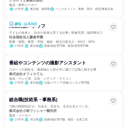
クロレラ工業株式会社
食品・飲料メーカー
27年卒
東京都、福岡県
バックオフィス・事務・受付、経営/事業企画、SCM/生産管理/購買/物流、経理/税務/財務、人事、総務、マーケティング・広告・宣伝
締切：11月30日
児童支援スタッフ
子どもの未来と、自分の未来を育てる仕事／研修充実／福利厚生◎
社会福祉法人藤倉学園
医療・病院、教育・学校、福祉・独立行政法人・NGO・NPO
27年卒
東京都
医療/福祉専門職、教育/保育専門職
番組やコンテンツの撮影アシスタント
スポーツの熱狂を、最前線から世の中に届けて記憶に残す仕事
株式会社オフィスてら
放送・テレビ局、広告・メディア・マスコミ
27年卒
東京都
出版/メディア/芸能/エンタメ専門職
総合職(技術系・事務系)
“1枚の精密部品”が、社会を、安全を、生活を支えている。
株式会社小林ワッシャー製作所
製造・メーカー
27年卒
埼玉県
医療/福祉専門職、製造・生産工程