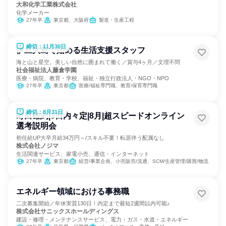
大和化学工業株式会社
化学メーカー
27年卒
東京都、大阪府
製造・生産工程
締切：11月30日
伊豆大島で始める生活支援スタッフ
海と山と星空。美しい自然に囲まれて働く／賞与4ヶ月／文理不問
社会福祉法人藤倉学園
医療・病院、教育・学校、福祉・独立行政法人・NGO・NPO
27年卒
東京都
医療/福祉専門職、教育/保育専門職
締切：8月31日
町田確約|3日内々定|8月|超スピードオンライン
選考説明会
初任給UP大卒月給34万円～/スキル不要！転居伴う配属なし
株式会社ノジマ
生活関連サービス、家電小売、通信・インターネット
27年卒
東京都
経営/事業企画、小売販売/流通、SCM/生産管理/購買/物流
エネルギー領域における事務職
二次募集開始／年休実質130日！内定まで最短2週間以内可能♪
株式会社サニックスホールディングス
建設・修理・メンテナンスサービス、電力・ガス・水道・エネルギー