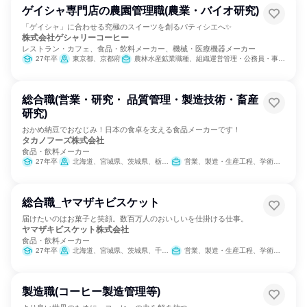
ゲイシャ専門店の農園管理職(農業・バイオ研究)
「ゲイシャ」に合わせる究極のスイーツを創るパティシエへ✨
株式会社ゲシャリーコーヒー
レストラン・カフェ、食品・飲料メーカー、機械・医療機器メーカー
27年卒
東京都、京都府
農林水産鉱業職種、組織運営管理・公務員・事務系職種
総合職(営業・研究・ 品質管理・製造技術・畜産
研究)
おかめ納豆でおなじみ！日本の食卓を支える食品メーカーです！
タカノフーズ株式会社
食品・飲料メーカー
27年卒
北海道、宮城県、茨城県、栃木県、群馬県、東京都、神奈川県、愛知県、三重県、大阪府、岡山県、福岡県、佐賀県
営業、製造・生産工程、学術研究、商品企画
総合職_ヤマザキビスケット
届けたいのはお菓子と笑顔。数百万人のおいしいを仕掛ける仕事。
ヤマザキビスケット株式会社
食品・飲料メーカー
27年卒
北海道、宮城県、茨城県、千葉県、東京都、神奈川県、石川県、長野県、愛知県、大阪府、広島県、香川県、福岡県、鹿児島県、沖縄県
営業、製造・生産工程、学術研究、人事、総務、法務/知財
製造職(コーヒー製造管理等)