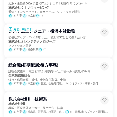
文系・未経験OK★渋谷でITエンジニア！研修半年でプロへ ✨
株式会社ＣＩＪウィービング
通信・インターネット、ITサービス、ソフトウェア開発
27年卒
東京都
IT
締切：8月31日
システムエンジニア・横浜本社勤務
初任給アップ・年休125日以上・横浜でSEとして働きたい方！
株式会社オレンジテクノロジーズ
ソフトウェア開発
27年卒
神奈川県
IT
総合職(初期配属:後方事務)
説明会実施中！内定まで1か月以内✨✅土日祝休み✅残業月3ｈ内
全東栄信用組合
銀行・信用金庫・貸付、金融取引取扱、金融
27年卒
東京都
営業、金融専門職、バックオフィス・事務・受付
株式会社IHI 技術系
株式会社IHI
機械・医療機器メーカー、航空宇宙・防衛
27年卒
福島県、群馬県、埼玉県、東京都、神奈川県、兵庫県、広島県
IT、建築/土木/プラント専門職、製造・生産工程