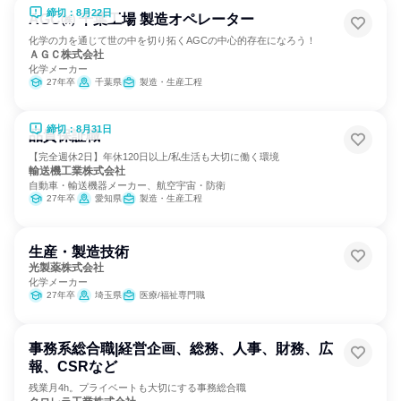
締切：8月22日
AGC㈱ 千葉工場 製造オペレーター
化学の力を通じて世の中を切り拓くAGCの中心的存在になろう！
ＡＧＣ株式会社
化学メーカー
27年卒
千葉県
製造・生産工程
締切：8月31日
品質保証職
【完全週休2日】年休120日以上/私生活も大切に働く環境
輸送機工業株式会社
自動車・輸送機器メーカー、航空宇宙・防衛
27年卒
愛知県
製造・生産工程
生産・製造技術
光製薬株式会社
化学メーカー
27年卒
埼玉県
医療/福祉専門職
事務系総合職|経営企画、総務、人事、財務、広
報、CSRなど
残業月4h。プライベートも大切にする事務総合職