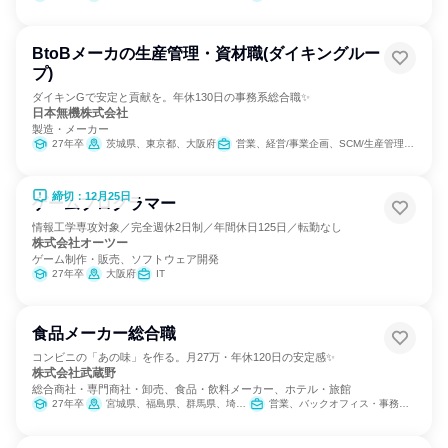
BtoBメーカの生産管理・資材職(ダイキングルー
プ)
ダイキンGで安定と貢献を。年休130日の事務系総合職✨
日本無機株式会社
製造・メーカー
27年卒
茨城県、東京都、大阪府
営業、経営/事業企画、SCM/生産管理/購買/物流、人事、総務
締切：12月25日
ゲームプログラマー
情報工学専攻対象／完全週休2日制／年間休日125日／転勤なし
株式会社オーツー
ゲーム制作・販売、ソフトウェア開発
27年卒
大阪府
IT
食品メーカー総合職
コンビニの「あの味」を作る。月27万・年休120日の安定感✨
株式会社武蔵野
総合商社・専門商社・卸売、食品・飲料メーカー、ホテル・旅館
27年卒
宮城県、福島県、群馬県、埼玉県、千葉県、神奈川県、静岡県、京都府、大阪府、兵庫県、福岡県、沖縄県
営業、バックオフィス・事務・受付、製造・生産工程、学術研究、SCM/生産管理/購買/物流、人事、総務、IT、建築/土木/プラント専門職、商品企画