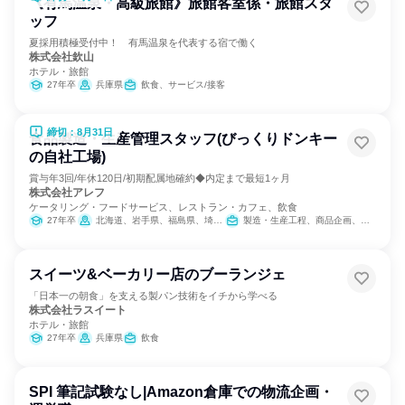
《有馬温泉・高級旅館》旅館客室係・旅館スタ
ッフ
夏採用積極受付中！ 有馬温泉を代表する宿で働く
株式会社欽山
ホテル・旅館
27年卒
兵庫県
飲食、サービス/接客
締切：8月31日
食品製造・生産管理スタッフ(びっくりドンキー
の自社工場)
賞与年3回/年休120日/初期配属地確約◆内定まで最短1ヶ月
株式会社アレフ
ケータリング・フードサービス、レストラン・カフェ、飲食
27年卒
北海道、岩手県、福島県、埼玉県、岐阜県、大阪府、福岡県
製造・生産工程、商品企画、SCM/生産管理/購買/物流
スイーツ&ベーカリー店のブーランジェ
「日本一の朝食」を支える製パン技術をイチから学べる
株式会社ラスイート
ホテル・旅館
27年卒
兵庫県
飲食
SPI 筆記試験なし|Amazon倉庫での物流企画・