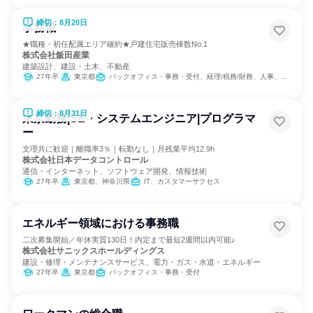
締切：8月20日
事務職
★職種・初任配属エリア確約★戸建住宅販売棟数No.1
株式会社飯田産業
建築設計、建設・土木、不動産
27年卒
東京都
バックオフィス・事務・受付、経理/税務/財務、人事、総務
締切：8月31日
東京勤務|SE・システムエンジニア|プログラマ
ー
文理共に歓迎｜離職率3％｜転勤なし｜月残業平均12.9h
株式会社日本データコントロール
通信・インターネット、ソフトウェア開発、情報技術
27年卒
東京都、神奈川県
IT、カスタマーサクセス
エネルギー領域における事務職
二次募集開始／年休実質130日！内定まで最短2週間以内可能♪
株式会社サニックスホールディングス
建設・修理・メンテナンスサービス、電力・ガス・水道・エネルギー
27年卒
東京都
バックオフィス・事務・受付