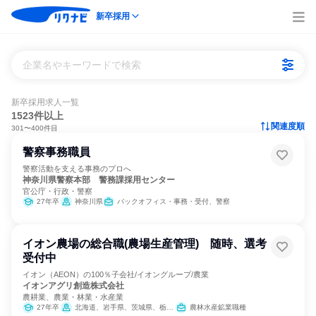
新卒採用
企業名やキーワードで検索
新卒採用求人一覧
1523件以上
関連度順
301〜400件目
警察事務職員
警察活動を支える事務のプロへ
神奈川県警察本部 警務課採用センター
官公庁・行政・警察
27年卒
神奈川県
バックオフィス・事務・受付、警察
イオン農場の総合職(農場生産管理) 随時、選考
受付中
イオン（AEON）の100％子会社/イオングループ/農業
イオンアグリ創造株式会社
農耕業、農業・林業・水産業
27年卒
北海道、岩手県、茨城県、栃木県、埼玉県、千葉県、石川県、福井県、山梨県、三重県、兵庫県、島根県、広島県、徳島県、大分県
農林水産鉱業職種