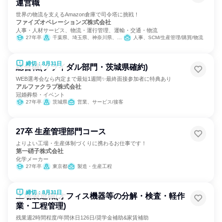
運営職
世界の物流を支えるAmazon倉庫で司令塔に挑戦！
ファイズオペレーションズ株式会社
人事・人材サービス、物流・運行管理、運輸・交通・物流
27年卒
千葉県、埼玉県、神奈川県、大阪府、愛知県
人事、SCM/生産管理/購買/物流
締切：8月31日
総合職(ブライダル部門・茨城県確約)
WEB選考会なら内定まで最短1週間✨最終面接参加者に特典あり
アルファクラブ株式会社
冠婚葬祭・イベント
27年卒
茨城県
営業、サービス/接客
27卒 生産管理部門コース
よりよい工場・生産体制づくりに携わるお仕事です！
第一硝子株式会社
化学メーカー
27年卒
東京都
製造・生産工程
締切：8月31日
工場製造職(オフィス機器等の分解・検査・軽作
業・工程管理)
残業週2時間程度/年間休日126日/奨学金補助&家賃補助