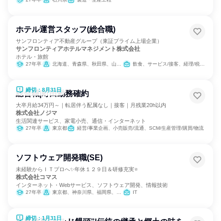
ホテル運営スタッフ(総合職)
サンフロンティア不動産グループ（東証プライム上場企業）
サンフロンティアホテルマネジメント株式会社
ホテル・旅館
27年卒
北海道、青森県、秋田県、山形県、茨城県、栃木県、千葉県、新潟県、長野県、愛知県、京都府、大阪府、兵庫県、岡山県、愛媛県、福岡県、熊本県、沖縄県
飲食、サービス/接客、経理/税務/財務
締切：8月31日
総合職|町田勤務確約
大卒月給34万円～｜転居伴う配属なし｜接客｜月残業20h以内
株式会社ノジマ
生活関連サービス、家電小売、通信・インターネット
27年卒
東京都
経営/事業企画、小売販売/流通、SCM/生産管理/購買/物流
ソフトウェア開発職(SE)
未経験からＩＴプロへ✨年休１２９日＆研修充実⭐
株式会社コマス
インターネット・Webサービス、ソフトウェア開発、情報技術
27年卒
東京都、神奈川県、福岡県、沖縄県
IT
締切：1月31日