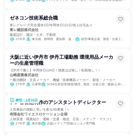
ゼネコン技術系総合職
東レグループ/完全週休2日/年間休日121日/借上社宅あり
東レ建設株式会社
建築設計、建設・土木、不動産
27年卒
東京都、静岡県、愛知県、滋賀県、大阪府
経営/事業企画、製造・生産工程、建築/土木/プラント専門職
大阪に近い伊丹市 伊丹工場勤務 環境用品メーカ
ーの生産管理職
【伊丹で働く】年間休日124日！残業ほぼ無し！転勤無し！✨
山崎産業株式会社
一般消費財・文具メーカー、機械・医療機器メーカー、製造・メーカー
27年卒
兵庫県
SCM/生産管理/購買/物流、製造・生産工程、建築/土木/プラント専門職
締切：1月31日
テレビ番組制作のアシスタントディレクター
人気番組の感動と笑いを創るAD募集！✨
有限会社ワイエスロケーション企画
人材派遣・職業紹介、運輸・交通・物流、広告・メディア・マスコミ
27年卒
東京都
出版/メディア/芸能/エンタメ専門職