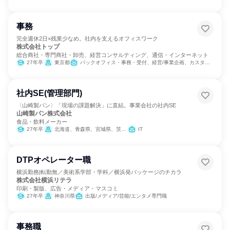
事務
完全週休2日×残業少なめ。社内を支えるオフィスワーク
株式会社トップ
総合商社・専門商社・卸売、経営コンサルティング、通信・インターネット
27年卒
東京都
バックオフィス・事務・受付、経営/事業企画、カスタマーサポート/コールセンター
社内SE(管理部門)
〈山崎製パン〉「現場の課題解決」に直結。事業会社の社内SE
山崎製パン株式会社
食品・飲料メーカー
27年卒
北海道、青森県、宮城県、茨城県、群馬県、埼玉県、千葉県、東京都、神奈川県、新潟県、愛知県、京都府、大阪府、兵庫県、岡山県、広島県、福岡県、熊本県
IT
DTPオペレーター職
横浜勤務|転勤無／美術系学部・学科／横浜発パッケージのチカラ
株式会社横浜リテラ
印刷・製版、広告・メディア・マスコミ
27年卒
神奈川県
出版/メディア/芸能/エンタメ専門職
事務職