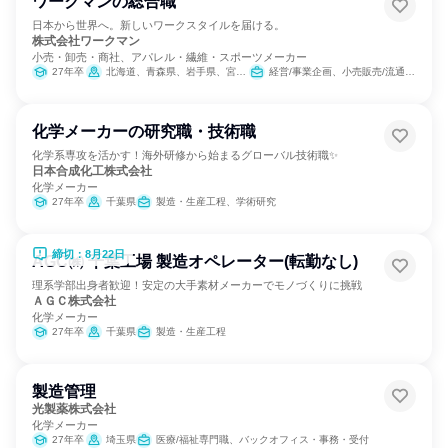
ワークマンの総合職
日本から世界へ。新しいワークスタイルを届ける。
株式会社ワークマン
小売・卸売・商社、アパレル・繊維・スポーツメーカー
27年卒
北海道、青森県、岩手県、宮城県、秋田県、山形県、福島県、茨城県、栃木県、群馬県、埼玉県、千葉県、東京都、神奈川県、新潟県、富山県、石川県、福井県、山梨県、長野県、岐阜県、静岡県、愛知県、三重県、滋賀県、京都府、大阪府、兵庫県、奈良県、和歌山県、鳥取県、島根県、岡山県、広島県、山口県、徳島県、香川県、愛媛県、高知県、福岡県、佐賀県、長崎県、熊本県、大分県、宮崎県、鹿児島県、沖縄県
経営/事業企画、小売販売/流通、人事、広報/IR、商品企画、マーケティング・広告・宣伝
化学メーカーの研究職・技術職
化学系専攻を活かす！海外研修から始まるグローバル技術職✨
日本合成化工株式会社
化学メーカー
27年卒
千葉県
製造・生産工程、学術研究
締切：8月22日
AGC㈱ 千葉工場 製造オペレーター(転勤なし)
理系学部出身者歓迎！安定の大手素材メーカーでモノづくりに挑戦
ＡＧＣ株式会社
化学メーカー
27年卒
千葉県
製造・生産工程
製造管理
光製薬株式会社
化学メーカー
27年卒
埼玉県
医療/福祉専門職、バックオフィス・事務・受付