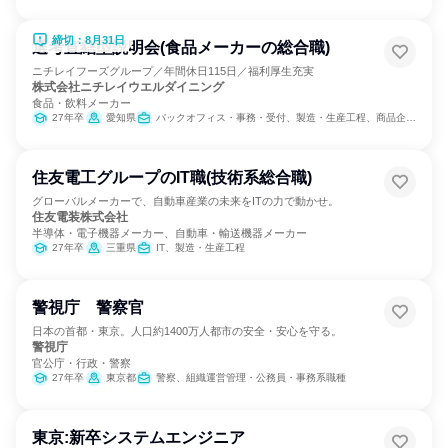
締切：8月31日
選考直結型説明会(食品メーカーの総合職)
ニチレイフーズグループ／年間休日115日／福利厚生充実
株式会社ニチレイウエルダイニング
食品・飲料メーカー
27年卒
愛知県
バックオフィス・事務・受付、製造・生産工程、商品企画、経理/税務/財務、人事、総務、法務/知財、建築/土木/プラント専門職
住友電工グループのIT職(技術系総合職)
グローバルメーカーで、自動車産業の未来をITの力で動かせ。
住友電装株式会社
半導体・電子機器メーカー、自動車・輸送機器メーカー
27年卒
三重県
IT、製造・生産工程
警視庁 警察官
日本の首都・東京。人口約1400万人都市の安全・安心を守る。
警視庁
官公庁・行政・警察
27年卒
東京都
警察、組織運営管理・公務員・事務系職種
東京:新卒システムエンジニア