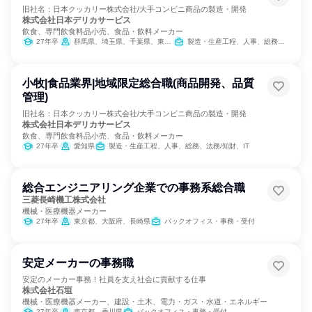
旧社名：日本クッカリー株式会社/大手コンビニ商品の製造・開発
株式会社日本デリカサービス
飲食、専門飲食料品小売、食品・飲料メーカー
27年卒
群馬県、埼玉県、千葉県、東京都、神奈川県、石川県、長野県、静岡県、愛知県、兵庫県、佐賀県
製造・生産工程、人事、総務、法務/知財、IT
小牧|食品業界|地域限定総合職(商品開発、品質
管理)
旧社名：日本クッカリー株式会社/大手コンビニ商品の製造・開発
株式会社日本デリカサービス
飲食、専門飲食料品小売、食品・飲料メーカー
27年卒
愛知県
製造・生産工程、人事、総務、法務/知財、IT
総合エンジニアリング企業での事務系総合職
三菱長崎機工株式会社
機械・医療機器メーカー
27年卒
東京都、大阪府、長崎県
バックオフィス・事務・受付
安定メーカーの事務職
安定のメーカー事務！社員を支え社会に貢献する仕事
株式会社石垣
機械・医療機器メーカー、建設・土木、電力・ガス・水道・エネルギー
27年卒
東京都、香川県
バックオフィス・事務・受付