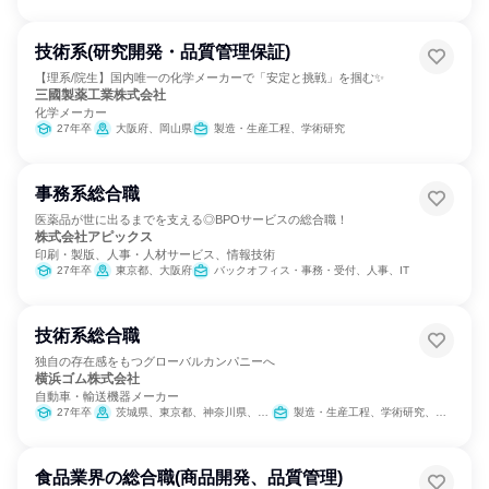
技術系(研究開発・品質管理保証)
【理系/院生】国内唯一の化学メーカーで「安定と挑戦」を掴む✨
三國製薬工業株式会社
化学メーカー
27年卒
大阪府、岡山県
製造・生産工程、学術研究
事務系総合職
医薬品が世に出るまでを支える◎BPOサービスの総合職！
株式会社アピックス
印刷・製版、人事・人材サービス、情報技術
27年卒
東京都、大阪府
バックオフィス・事務・受付、人事、IT
技術系総合職
独自の存在感をもつグローバルカンパニーへ
横浜ゴム株式会社
自動車・輸送機器メーカー
27年卒
茨城県、東京都、神奈川県、長野県、静岡県、愛知県、三重県、広島県
製造・生産工程、学術研究、法務/知財、IT
食品業界の総合職(商品開発、品質管理)