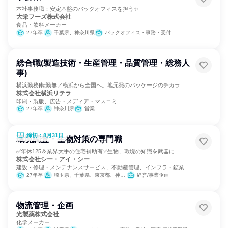
本社事務職：安定基盤のバックオフィスを担う✨
大栄フーズ株式会社
食品・飲料メーカー
27年卒
千葉県、神奈川県
バックオフィス・事務・受付
総合職(製造技術・生産管理・品質管理・総務人
事)
横浜勤務|転勤無／横浜から全国へ。地元発のパッケージのチカラ
株式会社横浜リテラ
印刷・製版、広告・メディア・マスコミ
27年卒
神奈川県
営業
締切：8月31日
環境調査・生物対策の専門職
✅年休125＆業界大手の住宅補助有✅生物、環境の知識を武器に
株式会社シー・アイ・シー
建設・修理・メンテナンスサービス、不動産管理、インフラ・鉱業
27年卒
埼玉県、千葉県、東京都、神奈川県、京都府、大阪府、兵庫県、奈良県、福岡県
経営/事業企画
物流管理・企画
光製薬株式会社
化学メーカー