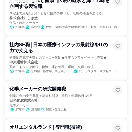
広島銘菓“もみじ饅頭”|伝統の継承と郷土の味を
企画する製造職
内定まで最短1ヵ月！もみじ饅頭の香りと、広島の物語を届ける♪
株式会社にしき堂
食品・飲料メーカー
27年卒
広島県
飲食、SCM/生産管理/購買/物流、製造・生産工程、商品企画
社内SE職│日本の医療インフラの最前線をITの
力で支える
研修制度充実★安心のフォロー体制★仕事もプライベートも充実★
中央運輸株式会社
配送・トラック輸送、物流・運行管理、運輸・交通・物流
27年卒
茨城県、栃木県、埼玉県、千葉県、東京都、神奈川県
IT、カスタマーサクセス、バックオフィス・事務・受付、SCM/生産管理/購買/物流、組織運営管理・公務員・事務系職種、経営/事業企画、製造・生産工程、カスタマーサポート/コールセンター
化学メーカーの研究開発職
創業79年の安定基盤で新素材開発に挑戦！年間休日121日
日光化成株式会社
化学メーカー
27年卒
滋賀県
製造・生産工程
オリエンタルランド | 専門職(技術)