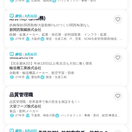
27年卒
広島県、福岡県
バックオフィス・事務・受付
締切：8月31日
総合職(大阪勤務)
鉄鋼/製鉄/関西勤務/大阪勤務//ものづくり/関西/転勤なし
新関西製鐵株式会社
鉄鋼・金属メーカー、鉱業・採石業・砂利採取業、インフラ・鉱業
27年卒
大阪府
製造・生産工程、IT、営業、SCM/生産管理/購買/物流、経理/税務/財務、人事、総務
締切：8月31日
生産技術職
【完全週休2日】年休120日以上/私生活も大切に働く環境
輸送機工業株式会社
自動車・輸送機器メーカー、航空宇宙・防衛
27年卒
愛知県
製造・生産工程
品質管理職
品質管理職：世界基準で食の安全を保証する！✨
大栄フーズ株式会社
食品・飲料メーカー
27年卒
千葉県、神奈川県
バックオフィス・事務・受付、経営/事業企画、営業、製造・生産工程、SCM/生産管理/購買/物流、商品企画
締切：8月23日