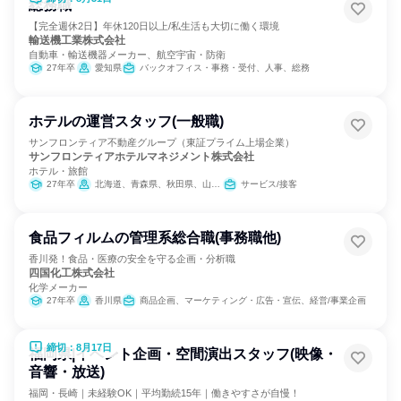
総務職
【完全週休2日】年休120日以上/私生活も大切に働く環境
輸送機工業株式会社
自動車・輸送機器メーカー、航空宇宙・防衛
27年卒
愛知県
バックオフィス・事務・受付、人事、総務
ホテルの運営スタッフ(一般職)
サンフロンティア不動産グループ（東証プライム上場企業）
サンフロンティアホテルマネジメント株式会社
ホテル・旅館
27年卒
北海道、青森県、秋田県、山形県、茨城県、栃木県、千葉県、新潟県、長野県、愛知県、京都府、大阪府、岡山県、愛媛県、福岡県、熊本県、沖縄県
サービス/接客
食品フィルムの管理系総合職(事務職他)
香川発！食品・医療の安全を守る企画・分析職
四国化工株式会社
化学メーカー
27年卒
香川県
商品企画、マーケティング・広告・宣伝、経営/事業企画
締切：8月17日
福岡県|イベント企画・空間演出スタッフ(映像・
音響・放送)
福岡・長崎｜未経験OK｜平均勤続15年｜働きやすさが自慢！