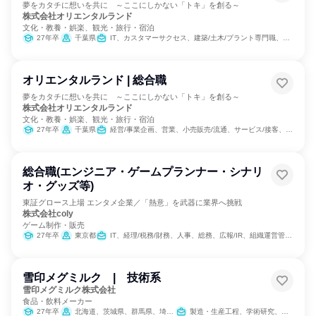
夢をカタチに想いを共に ～ここにしかない「トキ」を創る～
株式会社オリエンタルランド
文化・教養・娯楽、観光・旅行・宿泊
27年卒
千葉県
IT、カスタマーサクセス、建築/土木/プラント専門職、製造・生産工程、クリエイティブ/デザイン職
オリエンタルランド | 総合職
夢をカタチに想いを共に ～ここにしかない「トキ」を創る～
株式会社オリエンタルランド
文化・教養・娯楽、観光・旅行・宿泊
27年卒
千葉県
経営/事業企画、営業、小売販売/流通、サービス/接客、SCM/生産管理/購買/物流、経理/税務/財務、人事、法務/知財、IT、組織運営管理・公務員・事務系職種、商品企画、マーケティング・広告・宣伝
総合職(エンジニア・ゲームプランナー・シナリ
オ・グッズ等)
東証グロース上場 エンタメ企業／「熱意」を武器に業界へ挑戦
株式会社coly
ゲーム制作・販売
27年卒
東京都
IT、経理/税務/財務、人事、総務、広報/IR、組織運営管理・公務員・事務系職種、出版/メディア/芸能/エンタメ専門職、商品企画
雪印メグミルク | 技術系
雪印メグミルク株式会社
食品・飲料メーカー
27年卒
北海道、茨城県、群馬県、埼玉県、千葉県、東京都、神奈川県、愛知県、京都府、福岡県
製造・生産工程、学術研究、商品企画