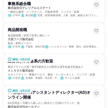
事務系総合職
株式会社日テレリアルエステート
一般的な修理・メンテナンス、不動産管理、インフラ・鉱業
27年卒
東京都
営業、経理/税務/財務、人事、総務、建築/土木/プラント専門職
商品開発職
食品開発職：研究で世界に挑む！⭐
大栄フーズ株式会社
食品・飲料メーカー
27年卒
千葉県、神奈川県
バックオフィス・事務・受付、経営/事業企画、営業、製造・生産工程、SCM/生産管理/購買/物流、商品企画
締切：8月31日
総合職 | 体育会系の方歓迎
東証プライム上場！毎年9連休以上の取得＆奨学金返済支援あり
ＡＬＳＯＫ株式会社
セキュリティー・警備サービス、通信・インターネット、インフラ・鉱業
27年卒
宮城県、茨城県、埼玉県、千葉県、東京都、神奈川県、山梨県、長野県、静岡県、愛知県、滋賀県、京都府、大阪府、兵庫県、奈良県、和歌山県、岡山県、山口県、徳島県、香川県、高知県、福岡県、熊本県、大分県
サービス/接客
締切：8月31日
TV番組制作のアシスタントディレクター(AD)オ
ンライン開催
8月説明会！月曜から夜ふかし/有吉ゼミ/王様のブランチ、他
株式会社SPGホールマン