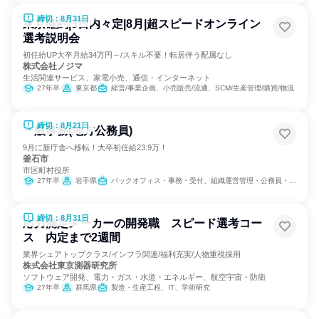
締切：8月31日
東京確約|3日内々定|8月|超スピードオンライン
選考説明会
初任給UP大卒月給34万円～/スキル不要！転居伴う配属なし
株式会社ノジマ
生活関連サービス、家電小売、通信・インターネット
27年卒
東京都
経営/事業企画、小売販売/流通、SCM/生産管理/購買/物流
締切：8月21日
一般事務(地方公務員)
9月に新庁舎へ移転！大卒初任給23.9万！
釜石市
市区町村役所
27年卒
岩手県
バックオフィス・事務・受付、組織運営管理・公務員・事務系職種
締切：8月31日
応力測定メーカーの開発職 スピード選考コー
ス 内定まで2週間
業界シェアトップクラス/インフラ関連/福利充実/人物重視採用
株式会社東京測器研究所
ソフトウェア開発、電力・ガス・水道・エネルギー、航空宇宙・防衛
27年卒
群馬県
製造・生産工程、IT、学術研究