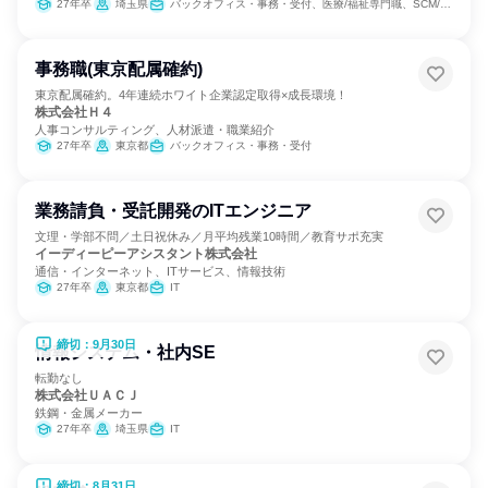
27年卒
埼玉県
バックオフィス・事務・受付、医療/福祉専門職、SCM/生産管理/購買/物流
事務職(東京配属確約)
東京配属確約。4年連続ホワイト企業認定取得×成長環境！
株式会社Ｈ４
人事コンサルティング、人材派遣・職業紹介
27年卒
東京都
バックオフィス・事務・受付
業務請負・受託開発のITエンジニア
文理・学部不問／土日祝休み／月平均残業10時間／教育サポ充実
イーディーピーアシスタント株式会社
通信・インターネット、ITサービス、情報技術
27年卒
東京都
IT
締切：9月30日
情報システム・社内SE
転勤なし
株式会社ＵＡＣＪ
鉄鋼・金属メーカー
27年卒
埼玉県
IT
締切：8月31日