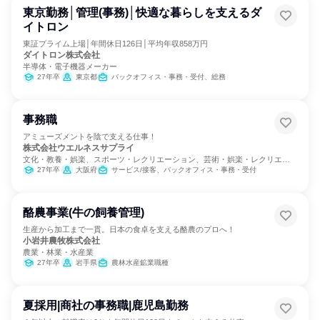
東京勤務│管理(事務)│快適な暮らしを支えるダ
イトロン
東証プライム上場│年間休日126日│平均年収858万円
ダイトロン株式会社
半導体・電子機器メーカー
27年卒
東京都
バックオフィス・事務・受付、総務
事務職
アミューズメントを陰で支える仕事！
株式会社ウエルネスサプライ
文化・教養・娯楽、スポーツ・レクリエーション、芸術・娯楽・レクリエー
ション
27年卒
大阪府
サービス/接客、バックオフィス・事務・受付
酪農事業(牛の飼養管理)
生産から加工まで一貫。日本の食卓を支える酪農のプロへ！
小岩井農牧株式会社
農業・林業・水産業
27年卒
岩手県
農林水産鉱業職種
夏採用|商社の事務職|鹿児島勤務