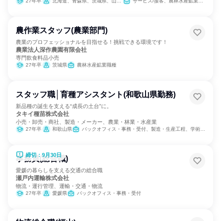
27年卒
北海道、青森県、茨城県、山梨県、長野県、山口県、徳島県、愛媛県、高知県、福岡県、佐賀県、熊本県、宮崎県、鹿児島県、沖縄県
サービス/接客、農林水産鉱業職種
農作業スタッフ(農業部門)
農業のプロフェッショナルを目指せる！挑戦できる環境です！
農業法人深作農園有限会社
専門飲食料品小売
27年卒
茨城県
農林水産鉱業職種
スタッフ職│育種アシスタント(和歌山県勤務)
新品種の誕生を支える“成長の土台”に。
タキイ種苗株式会社
小売・卸売・商社、製造・メーカー、農業・林業・水産業
27年卒
和歌山県
バックオフィス・事務・受付、製造・生産工程、学術研究
締切：9月30日
事務員(総合職)
愛媛の暮らしを支える交通の総合職
瀬戸内運輸株式会社
物流・運行管理、運輸・交通・物流
27年卒
愛媛県
バックオフィス・事務・受付