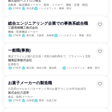
株式会社ベストロジ埼玉
自動車・輸送機器メーカー、製造・メーカー、運輸・交通・物流
27年卒
埼玉県
バックオフィス・事務・受付
総合エンジニアリング企業での事務系総合職
三菱長崎機工株式会社
機械・医療機器メーカー
27年卒
東京都、大阪府、長崎県
バックオフィス・事務・受付
一般職(事務)
東証プライム上場の正社員！充実の福利厚生で、プライベート充実
極東証券株式会社
証券取引
27年卒
東京都、神奈川県、愛知県、大阪府
バックオフィス・事務・受付
お菓子メーカーの製造職
六花亭のマルセイバターサンド等のお菓子づくり/大卒月給28万
株式会社六花亭
食品・飲料メーカー
27年卒
北海道
製造・生産工程