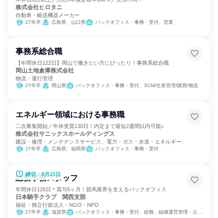
株式会社ヒロタニ
自動車・輸送機器メーカー
27年卒
広島県、山口県
バックオフィス・事務・受付、営業
事務系総合職
【年間休日122日】岡山で働きたい方にぴったり！事務系総合職
岡山土地倉庫株式会社
物流・運行管理
27年卒
岡山県
バックオフィス・事務・受付、SCM/生産管理/購買/物流
エネルギー領域における事務職
二次募集開始／年休実質130日！内定まで最短2週間以内可能♪
株式会社サニックスホールディングス
建設・修理・メンテナンスサービス、電力・ガス・水道・エネルギー
27年卒
広島県、福岡県
バックオフィス・事務・受付
締切：8月21日
総務事務スタッフ
年間休日126日＊賞与5ヶ月！競馬業界を支えるバックオフィス
日本騎手クラブ 関西支部
福祉・独立行政法人・NGO・NPO
27年卒
滋賀県
バックオフィス・事務・受付、総務、組織運営管理・公務員・事務系職種