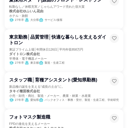
転勤なし／休暇充実／じゃらんアワード売れた宿大賞
株式会社ゆふいん花由
ホテル・旅館
27年卒
大分県
サービス/接客
東京勤務│品質管理│快適な暮らしを支えるダイ
トロン
東証プライム上場│年間休日126日│平均年収858万円
ダイトロン株式会社
半導体・電子機器メーカー
27年卒
東京都
製造・生産工程
スタッフ職│育種アシスタント(愛知県勤務)
新品種の誕生を支える“成長の土台”に。
タキイ種苗株式会社
小売・卸売・商社、製造・メーカー、農業・林業・水産業
27年卒
愛知県
バックオフィス・事務・受付、製造・生産工程、学術研究
フォトマスク製造職
FPDの進化を支えるメーカー