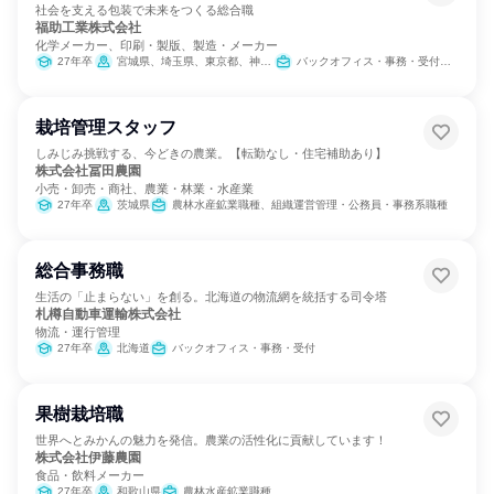
社会を支える包装で未来をつくる総合職
福助工業株式会社
化学メーカー、印刷・製版、製造・メーカー
27年卒
宮城県、埼玉県、東京都、神奈川県、静岡県、愛知県、三重県、大阪府、広島県、徳島県、愛媛県、福岡県、大分県
バックオフィス・事務・受付、営業、製造・生産工程、SCM/生産管理/購買/物流、IT
栽培管理スタッフ
しみじみ挑戦する、今どきの農業。【転勤なし・住宅補助あり】
株式会社冨田農園
小売・卸売・商社、農業・林業・水産業
27年卒
茨城県
農林水産鉱業職種、組織運営管理・公務員・事務系職種
総合事務職
生活の「止まらない」を創る。北海道の物流網を統括する司令塔
札樽自動車運輸株式会社
物流・運行管理
27年卒
北海道
バックオフィス・事務・受付
果樹栽培職
世界へとみかんの魅力を発信。農業の活性化に貢献しています！
株式会社伊藤農園
食品・飲料メーカー
27年卒
和歌山県
農林水産鉱業職種