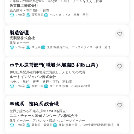
３年以内の離職率は0％｜年間休日120日｜チームを支える仕事
阪東機工株式会社
総合商社・専門商社・卸売
27年卒
鹿児島県
バックオフィス・事務・受付
製造管理
光製薬株式会社
化学メーカー
27年卒
埼玉県
医療/福祉専門職、バックオフィス・事務・受付
ホテル運営部門( 職域:地域職B 和歌山県 )
和歌山県配属確約◆地元に貢献し、人としての成長
ルートインジャパン株式会社
ホテル・旅館、観光・旅行・宿泊、不動産
27年卒
和歌山県
サービス/接客、小売販売/流通
事務系 技術系 総合職
世界が認める不織布技術！WLBも両立✨
ユニ・チャーム国光ノンウーヴン株式会社
化学メーカー、アパレル・繊維・スポーツメーカー
27年卒
香川県、愛媛県
経営/事業企画、SCM/生産管理/購買/物流、経理/税務/財務、人事、製造・生産工程、学術研究