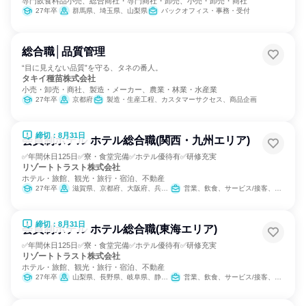
専門飲食料品小売、総合商社・専門商社・卸売、小売・卸売・商社
27年卒
群馬県、埼玉県、山梨県
バックオフィス・事務・受付
総合職│品質管理
“目に見えない品質”を守る、タネの番人。
タキイ種苗株式会社
小売・卸売・商社、製造・メーカー、農業・林業・水産業
27年卒
京都府
製造・生産工程、カスタマーサクセス、商品企画
締切：8月31日
会員制ホテル ホテル総合職(関西・九州エリア)
✅年間休日125日✅寮・食堂完備✅ホテル優待有✅研修充実
リゾートトラスト株式会社
ホテル・旅館、観光・旅行・宿泊、不動産
27年卒
滋賀県、京都府、大阪府、兵庫県、和歌山県、徳島県、大分県、鹿児島県
営業、飲食、サービス/接客、バックオフィス・事務・受付、カスタマーサポート/コールセンター
締切：8月31日
会員制ホテル ホテル総合職(東海エリア)
✅年間休日125日✅寮・食堂完備✅ホテル優待有✅研修充実
リゾートトラスト株式会社
ホテル・旅館、観光・旅行・宿泊、不動産
27年卒
山梨県、長野県、岐阜県、静岡県、愛知県、三重県
営業、飲食、サービス/接客、バックオフィス・事務・受付、カスタマーサポート/コールセンター