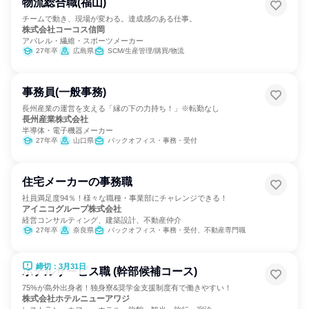
物流総合職(福山)
チームで動き、現場が変わる。達成感のある仕事。
株式会社コーコス信岡
アパレル・繊維・スポーツメーカー
27年卒
広島県
SCM/生産管理/購買/物流
事務員(一般事務)
長州産業の運営を支える「縁の下の力持ち！」※転勤なし
長州産業株式会社
半導体・電子機器メーカー
27年卒
山口県
バックオフィス・事務・受付
住宅メーカーの事務職
社員満足度94％！様々な職種・事業部にチャレンジできる！
アイニコグループ株式会社
経営コンサルティング、建築設計、不動産仲介
27年卒
奈良県
バックオフィス・事務・受付、不動産専門職
締切：3月31日
ホテルサービス職 (幹部候補コース)
75%が島外出身者！独身寮&奨学金支援制度有で働きやすい！
株式会社ホテルニューアワジ