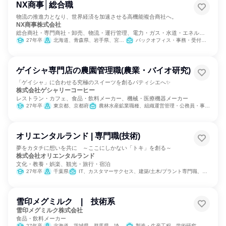
NX商事│総合職
物流の推進力となり、世界経済を加速させる高機能複合商社へ。
NX商事株式会社
総合商社・専門商社・卸売、物流・運行管理、電力・ガス・水道・エネルギ
ー
27年卒
北海道、青森県、岩手県、宮城県、秋田県、山形県、福島県、茨城県、栃木県、群馬県、埼玉県、千葉県、東京都、神奈川県、新潟県、富山県、石川県、福井県、山梨県、長野県、岐阜県、静岡県、愛知県、三重県、滋賀県、京都府、大阪府、兵庫県、奈良県、和歌山県、鳥取県、島根県、岡山県、広島県、山口県、徳島県、香川県、愛媛県、高知県、福岡県、佐賀県、長崎県、熊本県、大分県、宮崎県、鹿児島県
バックオフィス・事務・受付、カスタマーサクセス、営業、経営/事業企画、SCM/生産管理/購買/物流、交通/運輸、経理/税務/財務、人事、総務、法務/知財、IT、広報/IR、製造・生産工程、建築/土木/プラント専門職、マーケティング・広告・宣伝
ゲイシャ専門店の農園管理職(農業・バイオ研究)
「ゲイシャ」に合わせる究極のスイーツを創るパティシエへ✨
株式会社ゲシャリーコーヒー
レストラン・カフェ、食品・飲料メーカー、機械・医療機器メーカー
27年卒
東京都、京都府
農林水産鉱業職種、組織運営管理・公務員・事務系職種
オリエンタルランド | 専門職(技術)
夢をカタチに想いを共に ～ここにしかない「トキ」を創る～
株式会社オリエンタルランド
文化・教養・娯楽、観光・旅行・宿泊
27年卒
千葉県
IT、カスタマーサクセス、建築/土木/プラント専門職、製造・生産工程、クリエイティブ/デザイン職
雪印メグミルク | 技術系
雪印メグミルク株式会社
食品・飲料メーカー
27年卒
北海道、茨城県、群馬県、埼玉県、千葉県、東京都、神奈川県、愛知県、京都府、福岡県
製造・生産工程、学術研究、商品企画