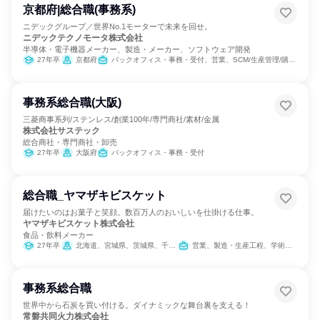
京都府|総合職(事務系)
ニデックグループ／世界No.1モーターで未来を回せ。
ニデックテクノモータ株式会社
半導体・電子機器メーカー、製造・メーカー、ソフトウェア開発
27年卒
京都府
バックオフィス・事務・受付、営業、SCM/生産管理/購買/物流、総務、IT
事務系総合職(大阪)
三菱商事系列/ステンレス/創業100年/専門商社/素材/金属
株式会社サステック
総合商社・専門商社・卸売
27年卒
大阪府
バックオフィス・事務・受付
総合職_ヤマザキビスケット
届けたいのはお菓子と笑顔。数百万人のおいしいを仕掛ける仕事。
ヤマザキビスケット株式会社
食品・飲料メーカー
27年卒
北海道、宮城県、茨城県、千葉県、東京都、神奈川県、石川県、長野県、愛知県、大阪府、広島県、香川県、福岡県、鹿児島県、沖縄県
営業、製造・生産工程、学術研究、人事、総務、法務/知財
事務系総合職
世界中から石炭を買い付ける。ダイナミックな舞台裏を支える！
常磐共同火力株式会社