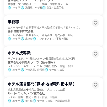
株式会社エスケーエレクトロニクス
半導体・電子機器メーカー、機械・医療機器メーカー
27年卒
滋賀県、京都府
製造・生産工程
事務職
全メーカー扱う自動車商社／平均勤続20年超の「働きやすさ」
協和自動車株式会社
カー用品小売、自動車販売、総合商社・専門商社・卸売
27年卒
東京都
バックオフィス・事務・受付
ホテル接客職
リゾートホテル/小田急グループ/社員寮自己負担16,000円
株式会社小田急リゾーツ（新卒採用）
レストラン・カフェ、ホテル・旅館、観光・旅行・宿泊
27年卒
神奈川県、静岡県
サービス/接客
ホテル運営部門( 職域:地域職B 栃木県 )
栃木県配属確約◆地元に貢献し、人としての成長
ルートインジャパン株式会社
ホテル・旅館、観光・旅行・宿泊、不動産
27年卒
栃木県
サービス/接客、小売販売/流通