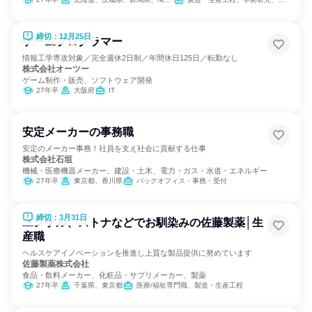
締切：12月25日
ゲームプログラマー
情報工学専攻対象／完全週休2日制／年間休日125日／転勤なし
株式会社オーツー
ゲーム制作・販売、ソフトウェア開発
27年卒
大阪府
IT
安定メーカーの事務職
安定のメーカー事務！社員を支え社会に貢献する仕事
株式会社石垣
機械・医療機器メーカー、建設・土木、電力・ガス・水道・エネルギー
27年卒
東京都、香川県
バックオフィス・事務・受付
締切：3月31日
ユンケル、ストナなどでお馴染みの佐藤製薬│生
産職
ヘルスケアイノベーションを推進し上質な製品提供に努めています
佐藤製薬株式会社
食品・飲料メーカー、化粧品・サプリメーカー、製薬
27年卒
千葉県、東京都
医療/福祉専門職、製造・生産工程