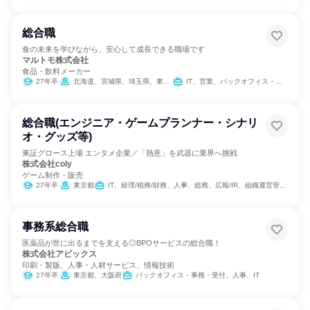
総合職
食の未来を学びながら、安心して成長できる職場です
マルトモ株式会社
食品・飲料メーカー
27年卒
北海道、宮城県、埼玉県、東京都、愛知県、大阪府、広島県、愛媛県、福岡県
IT、営業、バックオフィス・事務・受付、学術研究、製造・生産工程
総合職(エンジニア・ゲームプランナー・シナリ
オ・グッズ等)
東証グロース上場 エンタメ企業／「熱意」を武器に業界へ挑戦
株式会社coly
ゲーム制作・販売
27年卒
東京都
IT、経理/税務/財務、人事、総務、広報/IR、組織運営管理・公務員・事務系職種、出版/メディア/芸能/エンタメ専門職、商品企画
事務系総合職
医薬品が世に出るまでを支える◎BPOサービスの総合職！
株式会社アピックス
印刷・製版、人事・人材サービス、情報技術
27年卒
東京都、大阪府
バックオフィス・事務・受付、人事、IT