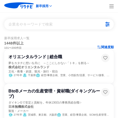
新卒採用
企業名やキーワードで検索
新卒採用求人一覧
1448件以上
関連度順
101〜200件目
オリエンタルランド | 総合職
夢をカタチに想いを共に ～ここにしかない「トキ」を創る～
株式会社オリエンタルランド
文化・教養・娯楽、観光・旅行・宿泊
27年卒
千葉県
経営/事業企画、営業、小売販売/流通、サービス/接客、SCM/生産管理/購買/物流、経理/税務/財務、人事、法務/知財、IT、組織運営管理・公務員・事務系職種、商品企画、マーケティング・広告・宣伝
BtoBメーカの生産管理・資材職(ダイキングルー
プ)
ダイキンGで安定と貢献を。年休130日の事務系総合職✨
日本無機株式会社
製造・メーカー
27年卒
茨城県、東京都、大阪府
営業、経営/事業企画、SCM/生産管理/購買/物流、人事、総務