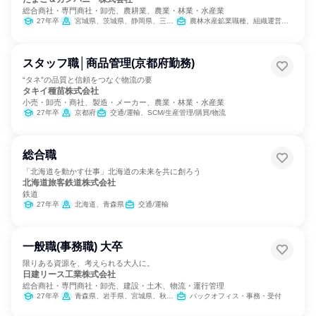
総合商社・専門商社・卸売、農耕業、農業・林業・水産業
27年卒
宮城県、茨城県、静岡県、三重県、岡山県
農林水産鉱業職種、組織運営管理・公務員・事務系職種
スタッフ職│商品管理(京都府勤務)
“タネ”の品質と信頼をつなぐ物流の要
タキイ種苗株式会社
小売・卸売・商社、製造・メーカー、農業・林業・水産業
27年卒
京都府
交通/運輸、SCM/生産管理/購買/物流
総合職
「北海道を動かす仕事」北海道の未来を共に創ろう
北海道旅客鉄道株式会社
鉄道
27年卒
北海道、青森県
交通/運輸
一般職(事務職) 大卒
限りある資源を、考えられる大人に。
日建リース工業株式会社
総合商社・専門商社・卸売、建設・土木、物流・運行管理
27年卒
青森県、岩手県、宮城県、秋田県、山形県、福島県、茨城県、栃木県、群馬県、埼玉県、千葉県、東京都、神奈川県、新潟県、石川県、福井県、山梨県、長野県、静岡県、愛知県、三重県、大阪府、鳥取県、岡山県、広島県、山口県、香川県、愛媛県、高知県、福岡県、佐賀県、長崎県、熊本県、大分県、鹿児島県、沖縄県
バックオフィス・事務・受付