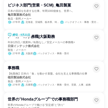
ビジネス部門(営業・SCM)_亀田製菓
日本の笑顔を生産する仕事。年間1000億食を、世界へ。
亀田製菓株式会社
食品・飲料メーカー
27年卒
北海道、宮城県、栃木県、埼玉県、東京都、神奈川県、新潟県、石川県、長野県、愛知県、大阪府、広島県、福岡県
バックオフィス・事務・受付、営業、SCM/生産管理/購買/物流
締切：8月21日
メーカーの事務職|大阪勤務
年休125日／残業8h／転勤なし／安定メーカーの事務職⭐
日栄インテック株式会社
製造・メーカー
27年卒
大阪府
バックオフィス・事務・受付
事務職
【転勤無】日本の「食」を動かす基盤。会社を支える事務職の仕事
植田製油株式会社
食品・飲料メーカー
27年卒
兵庫県
バックオフィス・事務・受付、営業、人事、総務
世界の”Hondaグループ”での事務職部門
世界のHondaグループで働ける”安定感”と”誇り”