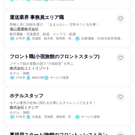
運送業界 事務員エリア職
荷物と共に信頼を運び、「止まらない」日常をつくる仕事！
福山通運株式会社
航空運輸・空港運営、鉄道、インフラ・鉱業
27年卒
茨城県、栃木県、群馬県、埼玉県、千葉県、東京都、神奈川県、岐阜県、静岡県、愛知県、三重県、滋賀県、京都府、大阪府、兵庫県、和歌山県、岡山県、広島県、山口県
交通/運輸、SCM/生産管理/購買/物流
フロント職(小宿旅館のフロントスタッフ)
メディア紹介多数の宿で “小宿経営” を学ぶ
株式会社ユミィリゾート
ホテル・旅館
27年卒
神奈川県
サービス/接客
ホテルスタッフ
ホテル運営の全体に関わる仕事にもチャレンジできます！
株式会社ミナシア
ホテル・旅館
27年卒
北海道、宮城県、福島県、茨城県、東京都、神奈川県、石川県、愛知県、京都府、大阪府、兵庫県、広島県、福岡県、宮崎県、沖縄県
サービス/接客
夏採用スタート|旅館のフロント・レストラン