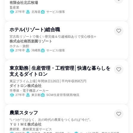
有限会社北広牧場
畜産業
27年卒
北海道
サービス/接客
ホテル(リゾート)総合職
宮古島リゾートで働く✨寮完備＆引越補助ありで安心移住⭐
株式会社南西楽園リゾート
ホテル・旅館
27年卒
沖縄県
サービス/接客
東京勤務│生産管理・工程管理│快適な暮らしを
支えるダイトロン
東証プライム上場│年間休日126日│平均年収858万円
ダイトロン株式会社
半導体・電子機器メーカー
27年卒
東京都
SCM/生産管理/購買/物流
農業スタッフ
“いつか”ではなく、次の時代の農業をつくるのは“今だ”。
ＹＵＩＭＥ株式会社
農耕業、農林業支援サービス