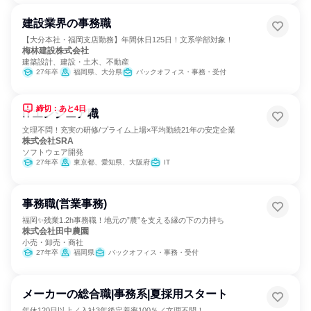
建設業界の事務職
【大分本社・福岡支店勤務】年間休日125日！文系学部対象！
梅林建設株式会社
建築設計、建設・土木、不動産
27年卒
福岡県、大分県
バックオフィス・事務・受付
締切：あと4日
ITエンジニア職
文理不問！充実の研修/プライム上場×平均勤続21年の安定企業
株式会社SRA
ソフトウェア開発
27年卒
東京都、愛知県、大阪府
IT
事務職(営業事務)
福岡✨残業1.2h事務職！地元の”農”を支える縁の下の力持ち
株式会社田中農園
小売・卸売・商社
27年卒
福岡県
バックオフィス・事務・受付
メーカーの総合職|事務系|夏採用スタート
年休120日以上／入社3年後定着率100％／文理不問！