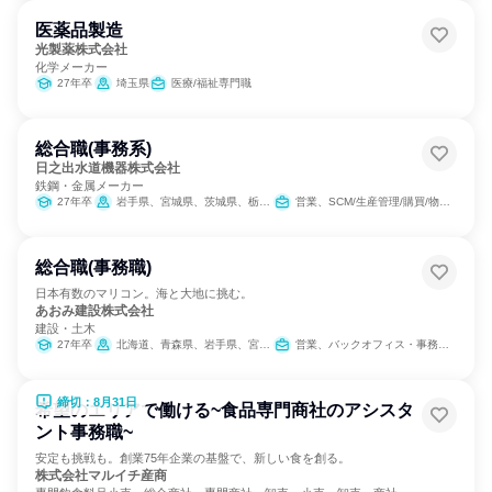
医薬品製造
光製薬株式会社
化学メーカー
27年卒
埼玉県
医療/福祉専門職
総合職(事務系)
日之出水道機器株式会社
鉄鋼・金属メーカー
27年卒
岩手県、宮城県、茨城県、栃木県、群馬県、埼玉県、千葉県、東京都、神奈川県、新潟県、石川県、長野県、静岡県、愛知県、滋賀県、京都府、大阪府、兵庫県、鳥取県、岡山県、広島県、山口県、愛媛県、高知県、福岡県、佐賀県、長崎県、熊本県、宮崎県、鹿児島県
営業、SCM/生産管理/購買/物流、経理/税務/財務、総務、法務/知財、マーケティング・広告・宣伝
総合職(事務職)
日本有数のマリコン。海と大地に挑む。
あおみ建設株式会社
建設・土木
27年卒
北海道、青森県、岩手県、宮城県、秋田県、山形県、福島県、茨城県、栃木県、群馬県、埼玉県、千葉県、東京都、神奈川県、新潟県、富山県、石川県、福井県、山梨県、長野県、岐阜県、静岡県、愛知県、三重県、滋賀県、京都府、大阪府、兵庫県、奈良県、和歌山県、鳥取県、島根県、岡山県、広島県、山口県、徳島県、香川県、愛媛県、高知県、福岡県、佐賀県、長崎県、熊本県、大分県、宮崎県、鹿児島県、沖縄県
営業、バックオフィス・事務・受付、総務
締切：8月31日
希望のエリアで働ける~食品専門商社のアシスタ
ント事務職~
安定も挑戦も。創業75年企業の基盤で、新しい食を創る。
株式会社マルイチ産商