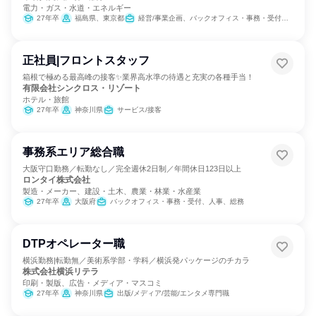
電力・ガス・水道・エネルギー
27年卒
福島県、東京都
経営/事業企画、バックオフィス・事務・受付、SCM/生産管理/購買/物流、経理/税務/財務、人事、総務、法務/知財、IT、広報/IR
正社員|フロントスタッフ
箱根で極める最高峰の接客✨業界高水準の待遇と充実の各種手当！
有限会社シンクロス・リゾート
ホテル・旅館
27年卒
神奈川県
サービス/接客
事務系エリア総合職
大阪守口勤務／転勤なし／完全週休2日制／年間休日123日以上
ロンタイ株式会社
製造・メーカー、建設・土木、農業・林業・水産業
27年卒
大阪府
バックオフィス・事務・受付、人事、総務
DTPオペレーター職
横浜勤務|転勤無／美術系学部・学科／横浜発パッケージのチカラ
株式会社横浜リテラ
印刷・製版、広告・メディア・マスコミ
27年卒
神奈川県
出版/メディア/芸能/エンタメ専門職