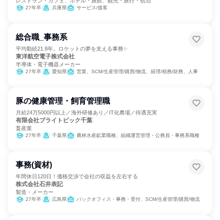
レストラン・カフェ、ホテル・旅館、観光・旅行・宿泊
27年卒
兵庫県
サービス/接客
総合職_事務系
平均勤続21.8年。ロケットの夢を支える事務✨
東洋航空電子株式会社
半導体・電子機器メーカー
27年卒
愛知県
営業、SCM/生産管理/購買/物流、経理/税務/財務、人事
豚の健康管理・飼育管理職
月給24万5000円以上／海外研修あり／IT化農場／待遇充実
有限会社ブライトピック千葉
畜産業
27年卒
千葉県
農林水産鉱業職種、組織運営管理・公務員・事務系職種
事務(資材)
年間休日120日！価格交渉で会社の収益を左右する
株式会社石井表記
製造・メーカー
27年卒
広島県
バックオフィス・事務・受付、SCM/生産管理/購買/物流