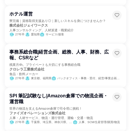
ホテル運営
寮完備｜資格取得支援あり◎｜新しいスキルを身につけませんか？
株式会社ジェイワークス
人事コンサルティング、人材派遣・職業紹介
27年卒
愛知県
サービス/接客
事務系総合職|経営企画、総務、人事、財務、広
報、CSRなど
残業月4h。プライベートも大切にする事務総合職
クロレラ工業株式会社
食品・飲料メーカー
27年卒
東京都、福岡県
バックオフィス・事務・受付、経営/事業企画、SCM/生産管理/購買/物流、経理/税務/財務、人事、総務、マーケティング・広告・宣伝
SPI 筆記試験なし|Amazon倉庫での物流企画・
運営職
世界の物流を支えるAmazon倉庫で司令塔に挑戦！
ファイズオペレーションズ株式会社
人事・人材サービス、物流・運行管理、運輸・交通・物流
27年卒
千葉県、埼玉県、神奈川県、大阪府、愛知県
人事、SCM/生産管理/購買/物流