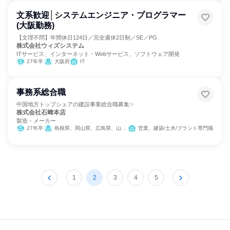
文系歓迎│システムエンジニア・プログラマー
(大阪勤務)
【文理不問】年間休日124日／完全週休2日制／SE／PG
株式会社ウィズシステム
ITサービス、インターネット・Webサービス、ソフトウェア開発
27年卒
大阪府
IT
事務系総合職
中国地方トップシェアの建設事業総合職募集✨
株式会社石﨑本店
製造・メーカー
27年卒
島根県、岡山県、広島県、山口県
営業、建築/土木/プラント専門職
1
2
3
4
5