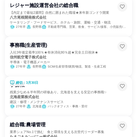
レジャー施設運営会社の総合職
【内定まで最短2週間】自然に囲まれた職場★来年新ゴンドラ開業
八方尾根開発株式会社
ケータリング・フードサービス、ホテル・旅館、運輸・交通・物流
27年卒
長野県
不動産専門職、営業、飲食、サービス/接客、小売販売/流通、交通/運輸、SCM/生産管理/購買/物流、経理/税務/財務、人事、総務、マーケティング・広告・宣伝
事務職(生産管理)
入社3年後定着率100％★有休消化80％超★完全土日祝休★
信州航空電子株式会社
半導体・電子機器メーカー
27年卒
長野県
SCM/生産管理/購買/物流、製造・生産工程
締切：3月30日
事務職
残業少なめ＆半年間の研修あり。北海道を支える安定の事務職✨
北海産業株式会社
建設・修理・メンテナンスサービス
27年卒
北海道
バックオフィス・事務・受付
総合職:農場管理
業界シェアNo.1で挑む 食と環境を支える次世代リーダー募集
たまご＆カンパニー株式会社