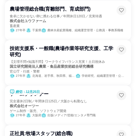
農場管理総合職(育雛部門、育成部門)
食卓に欠かせない卵に携わる仕事／年間休日120日／充実待遇
株式会社ユウファーム
畜産業
27年卒
千葉県
農林水産鉱業職種、組織運営管理・公務員・事務系職種
技術支援系・一般職(農場作業等研究支援、工学
研究)
【文理不問×知識不問】ワークライフバランス充実！土日祝休み
国立研究開発法人農業・食品産業技術総合研究機構
官公庁・行政・警察
27年卒
北海道、岩手県、秋田県、福島県、茨城県、栃木県、埼玉県、東京都、新潟県、山梨県、長野県、静岡県、三重県、島根県、広島県、香川県、福岡県、長崎県、熊本県、宮崎県、鹿児島県、沖縄県
学術研究、組織運営管理・公務員・事務系職種、農林水産鉱業職種
締切：12月25日
ゲームプランナー
完全週休2日制／年間休日125日／大阪から転勤なし
株式会社オーツー
ゲーム制作・販売、ソフトウェア開発
27年卒
大阪府
出版/メディア/芸能/エンタメ専門職
正社員:牧場スタッフ(総合職)