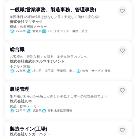
一般職(営業事務、製造事務、管理事務)
年間休日123日×残業ほぼなし／長く安定して働ける安心感✨
株式会社マキテック
機械・医療機器メーカー
27年卒
愛知県
バックオフィス・事務・受付
総合職
お客様の「特別な日」を彩る、ホテル運営のプロへ
株式会社東武ホテルマネジメント
ホテル・旅館
27年卒
栃木県、埼玉県、千葉県、東京都
飲食、サービス/接客
農場管理
生き物が相手だから毎日が新しい発見！日本一の地鶏を育てよう！
株式会社丸本
食品・飲料メーカー
27年卒
徳島県
農林水産鉱業職種
製造ライン(工場)
株式会社リンガーハット