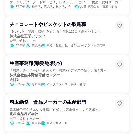
ケータリング・フードサービス、レストラン・カフェ、食品・飲料メーカー
27年卒
福島県、茨城県、栃木県、埼玉県、千葉県、東京都、神奈川県、新潟県、富山県、山梨県、岐阜県、静岡県、愛知県、三重県、滋賀県、京都府、大阪府、兵庫県、奈良県、岡山県、広島県、山口県、福岡県、佐賀県、長崎県、熊本県、大分県、宮崎県、鹿児島県、沖縄県
経営/事業企画、営業、飲食
チョコレートやビスケットの製造職
｢おいしさ、健康、感動｣を届ける！年休120日＊働きやすい！
株式会社正栄デリシィ
食品・飲料メーカー
27年卒
茨城県
製造・生産工程、建築/土木/プラント専門職
生産事務職(勤務地:熊本)
「農業」のイメージ、変えます！農業×オフィスの新しい働き方✨
株式会社熊本野菜育苗センター
農耕業
27年卒
熊本県
バックオフィス・事務・受付
埼玉勤務 食品メーカーの生産部門
全国区の味を埼玉から発信。安定した技術者キャリアを築く！
明星食品株式会社
食品・飲料メーカー
27年卒
東京都
製造・生産工程