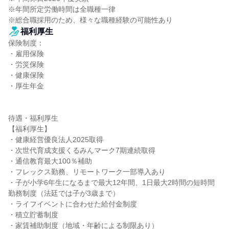
※年間所定労働時間は全職種一律

※総合職採用のため、様々な職種経験の可能性あり
福利厚生
保険制度：

・雇用保険

・労災保険

・健康保険

・厚生年金

待遇・福利厚生

【福利厚生】

・健康経営優良法人2025取得

・次世代育成支援くるみんマーク7期連続取得

・通信教育最大100％補助

・フレックス勤務、リモートワーク一部導入あり

・子が小学6年生になるまで最大12年間、1日最大2時間の短時間
勤務制度（法廷では子が3歳まで）

・ライフイベントに合わせた給付金制度

・積立貯蓄制度

・家賃補助制度（地域・年齢による制限あり）
