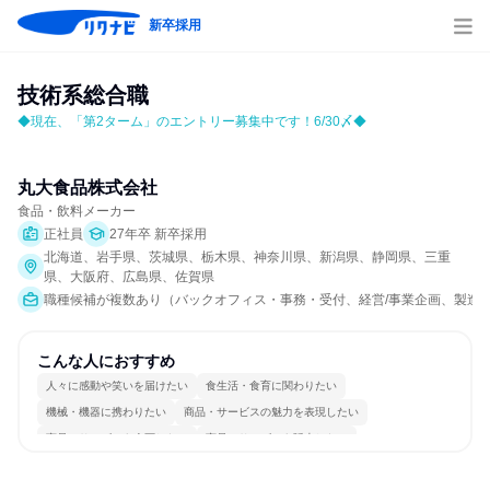
新卒採用
技術系総合職
◆現在、「第2ターム」のエントリー募集中です！6/30〆◆
丸大食品株式会社
食品・飲料メーカー
正社員
27年卒 新卒採用
北海道、岩手県、茨城県、栃木県、神奈川県、新潟県、静岡県、三重
県、大阪府、広島県、佐賀県
職種候補が複数あり（バックオフィス・事務・受付、経営/事業企画、製造・
こんな人におすすめ
人々に感動や笑いを届けたい
食生活・食育に関わりたい
機械・機器に携わりたい
商品・サービスの魅力を表現したい
商品・サービスを企画したい
商品・サービスを販売したい
常に新しいものに挑戦
チームワークを重視
女性が働きやすい環境で働ける