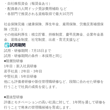
・自社株投資会（報奨金あり）

・配偶者の人間ドック受診費用補助 など

・各部門で推奨される資格取得で最大10万円

社会保険完備（健康保険、厚生年金、雇用保険、労働災害補償保
険（労災））

その他福利厚生：積立貯蓄、持株制度、慶弔見舞金、企業年金基
金、退職金制度、社宅制度、出産・育児支援など
試用期間
試用・研修期間：7月15日まで

試用・研修期間の条件：本採用と同じ

■階層別研修

1年目：新入社員研修

若手社員：2年目・3年目

中堅社員：5年目研修

他にも評価者研修や新任管理職研修など、段階に合わせた研修を
行うことで社員の成長を促します。

■選抜型研修

評価とモチベーションの高い社員に対して、1年間を通して研修を