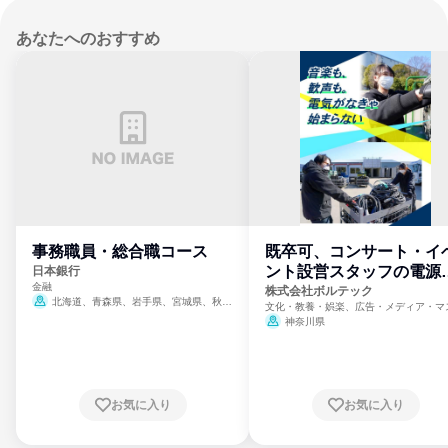
あなたへのおすすめ
事務職員・総合職コース
既卒可、コンサート・イ
ント設営スタッフの電源
日本銀行
金融
門
株式会社ボルテック
北海道、青森県、岩手県、宮城県、秋田
文化・教養・娯楽、広告・メディア・マ
県、山形県、福島県、茨城県、群馬県、埼玉
ミ、電力・ガス・水道・エネルギー
神奈川県
県、東京都、神奈川県、新潟県、富山県、石
川県、福井県、山梨県、長野県、静岡県、愛
知県、京都府、大阪府、兵庫県、鳥取県、島
根県、岡山県、広島県、山口県、徳島県、香
川県、愛媛県、高知県、福岡県、佐賀県、長
お気に入り
お気に入り
崎県、熊本県、大分県、宮崎県、鹿児島県、
沖縄県