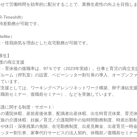
せて労働時間を効率的に配分することで、業務生産性の向上を目指しま
meshift）

時差勤務が可能です。

lite）

・怪我病気を理由とした在宅勤務が可能です。

厚生】

護の両立支援

・育休後の復職率は、97％です（2023年実績）。仕事と育児の両立支
ズルーム（搾乳室）の設置、ベビーシッター割引券の導入、オープンフ
ています。

支援としては、ワーキングペアレンツネットワーク構築、卵子凍結支援(
職前セミナー、復職前セミナー）、などを実施しています。

護に関する制度・サポート〉

中の通院休暇、産前産後休業、配偶者出産休暇、出生時育児休業、育児
家族の介護休暇、妊娠／育児／介護期間中の短時間勤務制度、時差出勤
外や休日・深夜残業の免除、在宅勤務制度、出産見舞金、出産育児一時
ッター割引券、家事代行サービスの法人契約、休職前／復職前セミナー