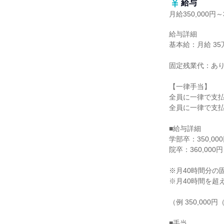
給与
月給350,000円～3
給与詳細

基本給：月給 35万
固定残業代：あり
【一律手当】

全員に一律で支払
全員に一律で支払
■給与詳細

学部卒：350,00
院卒：360,000
※月40時間分の
※月40時間を超
（例 350,000
■手当
