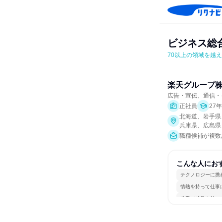
ビジネス総
70以上の領域を越
楽天グループ
広告・宣伝、通信・
正社員
27
北海道、岩手県
兵庫県、広島県
職種候補が複数
こんな人にお
テクノロジーに携
情熱を持って仕事
若手が裁量を持て