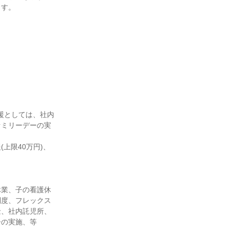
す。

援としては、社内
ァミリーデーの実
上限40万円)、
休業、子の看護休
制度、フレックス
金、社内託児所、
の実施、等
