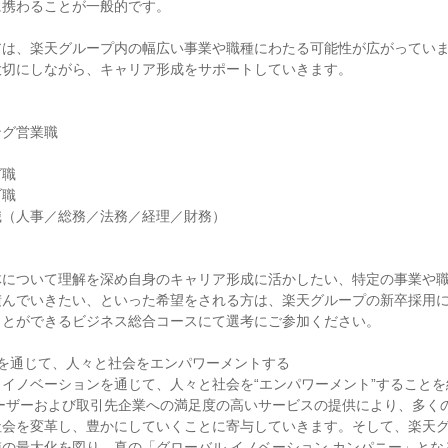
携わることが一般的です。

アは、楽天グループ内の幅広い事業や職種にわたる可能性が広がってい
切にしながら、キャリア形成をサポートしていきます。

グ営業職

職

職

（人事／総務／法務／経理／財務）

体について理解を深め自身のキャリア形成に活かしたい、特定の事業や
積んでいきたい、といった希望をされる方は、楽天グループの新卒採用
とができるビジネス総合コースにて選考にご参加ください。

を通じて、人々と社会をエンパワーメントする

イノベーションを通じて、人々と社会を“エンパワーメント”すること
ユーザーおよび取引先企業への満足度の高いサービスの提供により、多く
社会を変革し、豊かにしていくことに寄与していきます。そして、楽天
の最大化を図り、真の「グローバル イノベーション カンパニー」とな