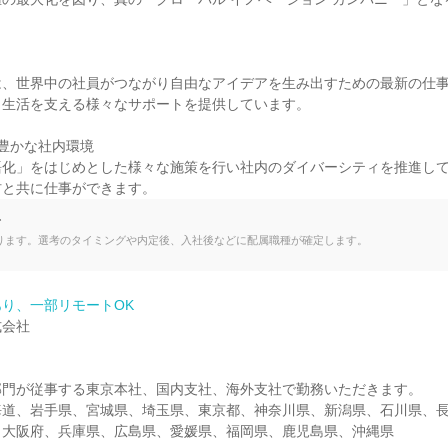
は、世界中の社員がつながり自由なアイデアを生み出すための最新の仕事
生活を支える様々なサポートを提供しています。

豊かな社内環境

語化」をはじめとした様々な施策を行い社内のダイバーシティを推進し
材と共に仕事ができます。
て
ります。選考のタイミングや内定後、入社後などに配属職種が確定します。
り、一部リモートOK
会社

門が従事する東京本社、国内支社、海外支社で勤務いただきます。

海道、岩手県、宮城県、埼玉県、東京都、神奈川県、新潟県、石川県、
、大阪府、兵庫県、広島県、愛媛県、福岡県、鹿児島県、沖縄県