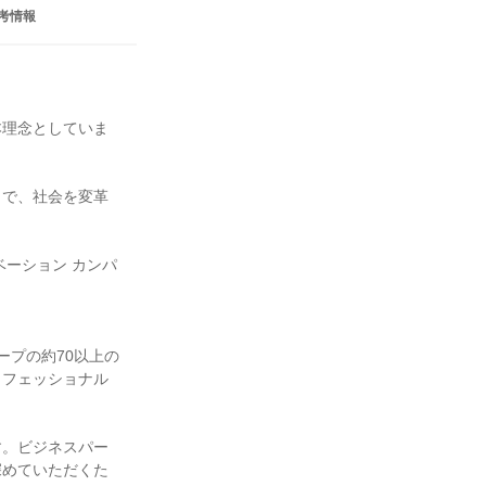
考情報
本理念としていま
とで、社会を変革
ーション カンパ
ープの約70以上の
ロフェッショナル
す。ビジネスパー
深めていただくた