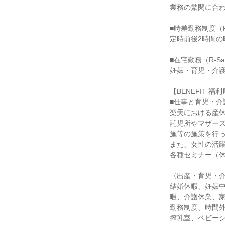
業務の繁閑に合わ
■時差勤務制度（R-Ti
定時前後2時間の
■在宅勤務（R-Satel
妊娠・育児・介護
【BENEFIT 福利
■仕事と育児・介
楽天における産休
託児所やマザー
施等の施策を行っ
また、女性の活躍
各種セミナー（休
〈出産・育児・介
結婚休暇、妊娠
暇、介護休業、
勤務制度、時間
搾乳室、ベビーシ