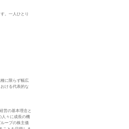
ます。一人ひとり
職種に限らず幅広
における代表的な
を経営の基本理念と
の人々に成長の機
グループの株主価
ることを目指しま