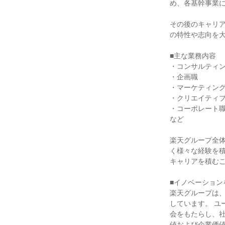
め、各基幹事業に
その後のキャリ
の特性や志向を大
■主な業務内容

・コンサルティン
・企画職

・マーケティング
・クリエイティブ
・コーポレート職
など

楽天グループ全
く様々な経験を
キャリアを積むこ
■イノベーション
楽天グループは、
しています。 
会をもたらし、
値および企業価値