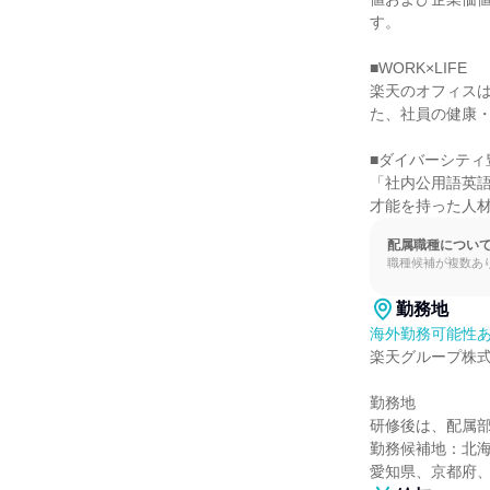
す。

■WORK×LIFE

楽天のオフィス
た、社員の健康・
■ダイバーシティ
「社内公用語英
才能を持った人
配属職種につい
職種候補が複数あ
勤務地
海外勤務可能性あ
楽天グループ株式
勤務地

研修後は、配属部
勤務候補地：北
愛知県、京都府