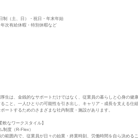
日制（土、日）・祝日・年末年始

・年次有給休暇・特別休暇など
利厚生は、金銭的なサポートだけではなく、従業員の暮らしと心身の健
すること。一人ひとりの可能性を引き出し、キャリア・成長を支える仕
ポートするためのさまざまな社内制度・施設があります。

E 柔軟なワークスタイル】

度（R-Flex）

間の範囲内で、従業員が日々の始業・終業時刻、労働時間を自ら決める