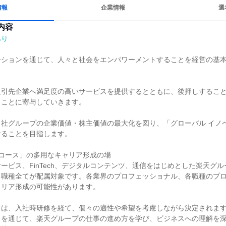
情報
企業情報
選
内容
あり
ーションを通じて、人々と社会をエンパワーメントすることを経営の基
取引先企業へ満足度の高いサービスを提供するとともに、後押しするこ
ことに寄与していきます。

社グループの企業価値・株主価値の最大化を図り、「グローバル イノベ
ることを目指します。

コース」の多用なキャリア形成の場

ービス、FinTech、デジタルコンテンツ、通信をはじめとした楽天グル
る職種全てが配属対象です。各業界のプロフェッショナル、各職種のプ
リア形成の可能性があります。

ては、入社時研修を経て、個々の適性や希望を考慮しながら決定されま
りを通じて、楽天グループの仕事の進め方を学び、ビジネスへの理解を