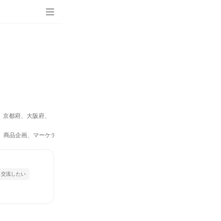
、京都府、大阪府、
IR、商品企画、マーケティング・広告・宣伝）
と交流したい