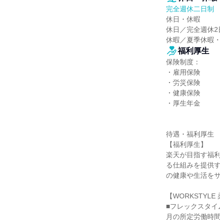
完全週休二日制
休日・休暇

休日／完全週休2
休暇／夏季休暇
福利厚生
保険制度：

・雇用保険

・労災保険

・健康保険

・厚生年金

待遇・福利厚生

【福利厚生】

楽天が目指す福
る仕組みを提供
の健康や生活をサ
【WORKSTYL
■フレックスタイム制
月の所定労働時