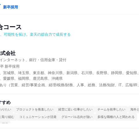
新卒採用
合コース
え、可能性を拓け。楽天の総合力で成長する
株式会社
インターネット、銀行・信用金庫・貸付
年卒 新卒採用
、宮城県、埼玉県、東京都、神奈川県、新潟県、石川県、長野県、静岡県、愛知県
、愛媛県、福岡県、鹿児島県、沖縄県
あり（営業、経営/事業企画、経理/税務/財務、人事、総務、法務/知財、IT、広報/
すすめ
わりたい
プロジェクトを推進したい
経営に近い仕事がしたい
チームを統率したい
海外
に取り組む
コミュニケーションが活発
グローバル志向が強い
多様な職種の人と関われる
る環境