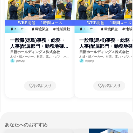
一般職(徳島)事務・総務・
一般職(島根)事務・総務
人事(配属部門・勤務地確
人事(配属部門・勤務地確
約)
約)
日新ホールディングス株式会社
日新ホールディングス株式会社
木材・紙メーカー、林業、電力・ガス・水
木材・紙メーカー、林業、電力・ガス・
道・エネルギー
道・エネルギー
徳島県
島根県
お気に入り
お気に入り
あなたへのおすすめ