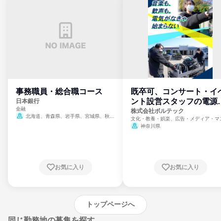
事務職員・総合職コース
既卒可、コンサート・イ
ント設営スタッフの電源
日本銀行
金融
門
株式会社ボルテック
北海道、青森県、岩手県、宮城県、秋田
文化・教養・娯楽、広告・メディア・マ
県、山形県、福島県、茨城県、群馬県、埼玉
ミ、電力・ガス・水道・エネルギー
神奈川県
県、東京都、神奈川県、新潟県、富山県、石
川県、福井県、山梨県、長野県、静岡県、愛
知県、京都府、大阪府、兵庫県、鳥取県、島
根県、岡山県、広島県、山口県、徳島県、香
川県、愛媛県、高知県、福岡県、佐賀県、長
お気に入り
お気に入り
崎県、熊本県、大分県、宮崎県、鹿児島県、
沖縄県
トップページへ
同じ勤務地の募集を探す