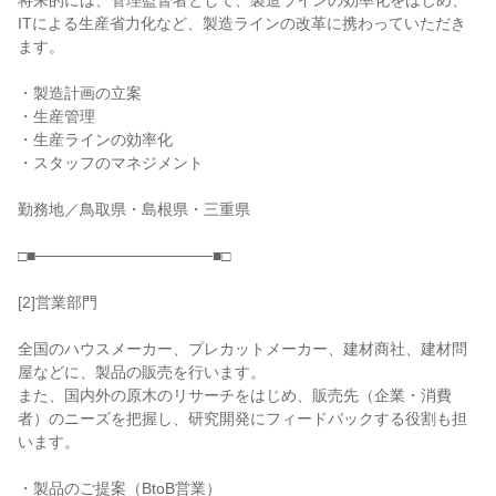
将来的には、管理監督者として、製造ラインの効率化をはじめ、
ITによる生産省力化など、製造ラインの改革に携わっていただき
ます。

・製造計画の立案

・生産管理

・生産ラインの効率化

・スタッフのマネジメント

勤務地／鳥取県・島根県・三重県

□■────────────────■□

[2]営業部門

全国のハウスメーカー、プレカットメーカー、建材商社、建材問
屋などに、製品の販売を行います。

また、国内外の原木のリサーチをはじめ、販売先（企業・消費
者）のニーズを把握し、研究開発にフィードバックする役割も担
います。

・製品のご提案（BtoB営業）
