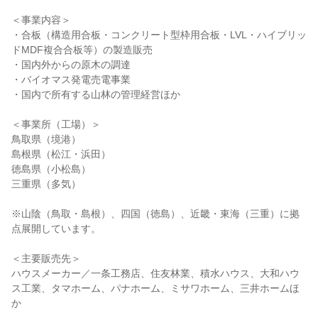
＜事業内容＞

・合板（構造用合板・コンクリート型枠用合板・LVL・ハイブリッ
ドMDF複合合板等）の製造販売

・国内外からの原木の調達

・バイオマス発電売電事業

・国内で所有する山林の管理経営ほか

＜事業所（工場）＞

鳥取県（境港）

島根県（松江・浜田）

徳島県（小松島）

三重県（多気）

※山陰（鳥取・島根）、四国（徳島）、近畿・東海（三重）に拠
点展開しています。

＜主要販売先＞

ハウスメーカー／一条工務店、住友林業、積水ハウス、大和ハウ
ス工業、タマホーム、パナホーム、ミサワホーム、三井ホームほ
か
