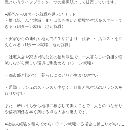
職というライフプランを一つの選択肢として提案しています。

●新卒からUIターン就職を選ぶメリット

・慣れ親しんだ地域、または落ち着いた環境で生活をスタートで
きる（UIターン就職、地元就職）

・実家からの通勤や地元での生活により、住居・生活コストを抑
えられる（Uターン就職、地元就職）

・社宅入居や家賃補助などの福利厚生で、一人暮らしの負担を軽
減しながら新しい環境に馴染める（Iターン就職）

・都市部と比べて、暮らしにゆとりが生まれやすい

・通勤ラッシュのストレスが少なく、仕事と私生活のバランスを
取りやすい

また、若いうちから地域に根ざして働くことで、人とのつながり
や信頼関係を早く築ける点も大きな魅力です。

●社会人経験を積んでからUIターン就職する場合に起こりがちなこ