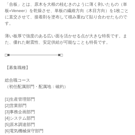
「合板」とは、原木を大根の桂むきのように薄く剥いたもの（単
板=Veneer）を乾燥させ、単板の繊維方向（木目方向）を1枚ごと
に直交させて、接着剤を塗布して積み重ねて貼り合わせたもので
す。

薄い板厚で強度のある広い面を活かせる点が大きな特長です。ま
た、優れた耐震性、安定供給が可能なことも特長です。

□■────────────────■□

【募集職種】

総合職コース

（初任配属部門・配属地：確約）

[1]生産管理部門

[2]営業部門

[3]事務企画部門

[4]システム部門

[5]原木調達部門

[6]電気機械保守部門
