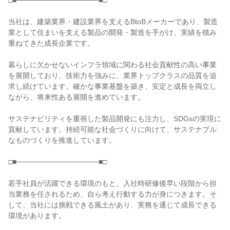
□■────────────────■□

当社は、建築業界・建設業界を支えるBtoBメーカーであり、製造
業として住まいを支える製品の開発・製造を手がけ、実績を積み
重ねてきた成長企業です。

暮らしに欠かせないインフラ領域に関わる社会貢献性の高い事業
を展開しており、技術力を強みに、業界トップクラスの品質を追
求し続けています。確かな事業基盤を築き、安定と成長を両立し
ながら、将来性ある展開を進めています。

サステナビリティを重視した製品開発にも注力し、SDGsの実現に
貢献しています。持続可能な社会づくりに向けて、サステナブル
なものづくりを推進しています。

□■────────────────■□

若手社員が活躍できる環境のもと、入社時研修後早い段階から担
当業務を任されるため、自ら考え行動する力が身につきます。そ
して、当社には挑戦できる風土があり、実務を通じて成長できる
環境があります。
