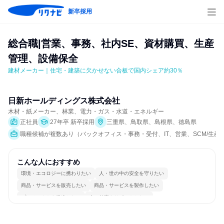
新卒採用
総合職|営業、事務、社内SE、資材購買、生産
管理、設備保全
建材メーカー｜住宅・建築に欠かせない合板で国内シェア約30％
日新ホールディングス株式会社
木材・紙メーカー、林業、電力・ガス・水道・エネルギー
正社員
27年卒 新卒採用
三重県、鳥取県、島根県、徳島県
職種候補が複数あり（バックオフィス・事務・受付、IT、営業、SCM/生産
こんな人におすすめ
環境・エコロジーに携わりたい
人・世の中の安全を守りたい
商品・サービスを販売したい
商品・サービスを製作したい
プロジェクトを推進したい
人の仕事をサポートしたい
コミュニケーションが活発
チームワークを重視
長く同じ会社に居続けられる
若手が裁量を持てる環境