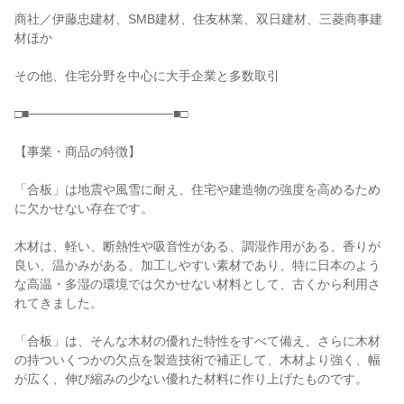
商社／伊藤忠建材、SMB建材、住友林業、双日建材、三菱商事建
材ほか

その他、住宅分野を中心に大手企業と多数取引

□■────────────────■□

【事業・商品の特徴】

「合板」は地震や風雪に耐え、住宅や建造物の強度を高めるため
に欠かせない存在です。

木材は、軽い、断熱性や吸音性がある、調湿作用がある、香りが
良い、温かみがある、加工しやすい素材であり、特に日本のよう
な高温・多湿の環境では欠かせない材料として、古くから利用さ
れてきました。

「合板」は、そんな木材の優れた特性をすべて備え、さらに木材
の持ついくつかの欠点を製造技術で補正して、木材より強く、幅
が広く、伸び縮みの少ない優れた材料に作り上げたものです。
