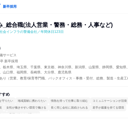
新卒採用
み_総合職(法人営業・警務・総務・人事など)
社会インフラの警備会社／年間休日123日
警
備サービス
年卒 新卒採用
、栃木県、埼玉県、千葉県、東京都、神奈川県、新潟県、山梨県、静岡県、愛知県
、山口県、福岡県、長崎県、大分県、鹿児島県
あり（営業、教育/保育専門職、バックオフィス・事務・受付、総務、製造・生産工
すすめ
を守りたい
地域貢献に携わりたい
情熱を持って仕事に取り組む
コミュニケーションが活発
視
女性が働きやすい環境で働ける
長く同じ会社に居続けられる
若手が裁量を持てる環境
する
目標に追われず働ける