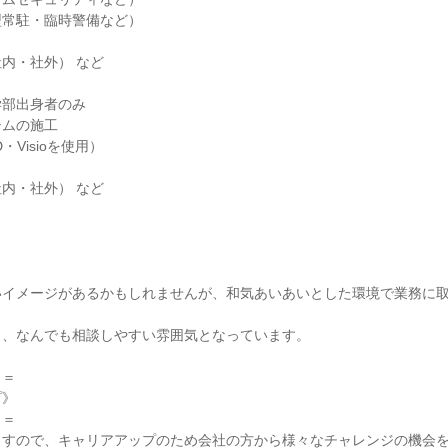
常駐・臨時警備など）

内・社外） など

部出身者のみ

ムの施工

Visioを使用）

内・社外） など

いイメージがあるかもしれませんが、和気あいあいとした環境で業務に
、なんでも相談しやすい雰囲気となっています。

＝

》

＝

ますので、キャリアアップのため会社の方から様々なチャレンジの機会