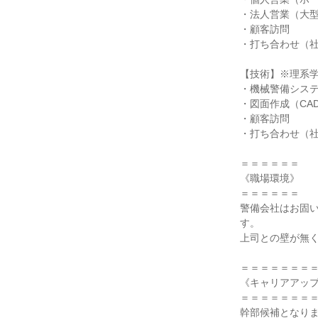
・法人営業（大型
・顧客訪問

・打ち合わせ（社
【技術】※理系学
・機械警備システ
・図面作成（CAD・
・顧客訪問

・打ち合わせ（社
＝＝＝＝＝＝

《職場環境》

＝＝＝＝＝＝

警備会社はお固
す。

上司との壁が無く
＝＝＝＝＝＝＝＝
《キャリアアップ
＝＝＝＝＝＝＝＝
幹部候補となり