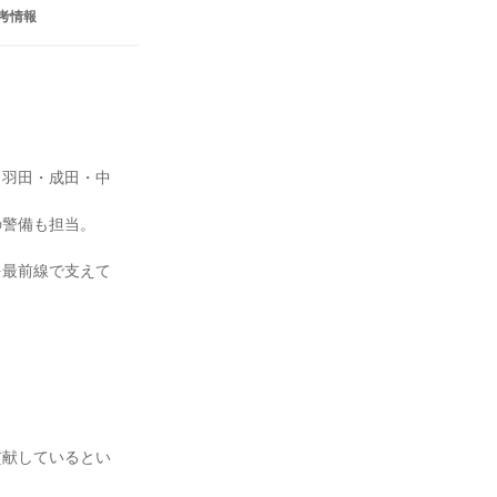
考情報
（羽田・成田・中
警備も担当。

を最前線で支えて
貢献しているとい