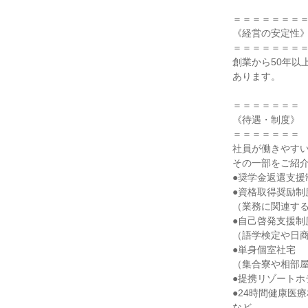
＝＝＝＝＝＝＝＝
《経営の安定性》
＝＝＝＝＝＝＝＝
創業から50年以
あります。

＝＝＝＝＝＝＝

《待遇・制度》

＝＝＝＝＝＝＝

社員が働きやすい
その一部をご紹介
●奨学金返還支援制
●資格取得奨励制度
（業務に関連する
●自己啓発支援制度
（語学検定や日商
●単身個室社宅

（集合寮や相部屋
●提携リゾートホ
●24時間健康医療
など
