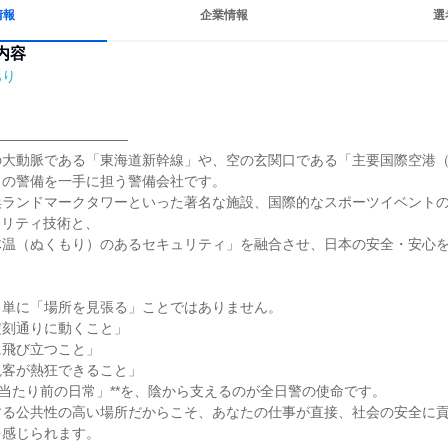
情報
企業情報
選
内容
あり
―――――――――

の大動脈である「東海道新幹線」や、空の玄関口である「主要国際空港
の警備を一手に担う警備会社です。

ランドマークタワーといった著名な施設、国際的なスポーツイベントの
ュリティ技術と、

体温（ぬくもり）のあるセキュリティ」を融合させ、日本の安全・安心
単に「場所を見張る」ことではありません。

刻通りに動くこと」

飛び立つこと」

客が熱狂できること」

「当たり前の日常」**を、陰から支えるのが全日警の使命です。

する公共性の高い場所だからこそ、あなたの仕事が直接、社会の安全に
感じられます。
