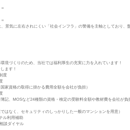
＝



＝

上、景気に左右されにくい「社会インフラ」の警備を主軸としており、
環境づくりのため、当社では福利厚生の充実に力を入れています！

します！

度



国家資格の取得に掛かる費用全額を会社が負担）



簿記、MOSなど24種類の資格・検定の受験料全額や教材費を会社が負担
ではなく、セキュリティのしっかりした一般のマンションを用意）

テル利用補助

相談ダイヤル
