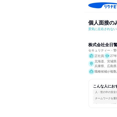
個人面接の
景気に左右されない
株式会社全日
セキュリティー・警
正社員
27
北海道、宮城県
兵庫県、広島県
職種候補が複数
こんな人にお
人・世の中の安全
チームワークを重
人とたくさん会話