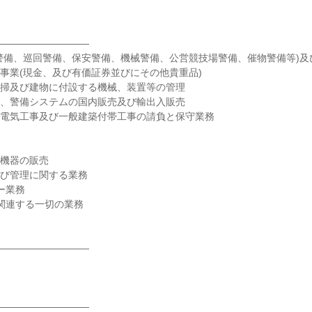
―――――――――

駐警備、巡回警備、保安警備、機械警備、公営競技場警備、催物警備等)及
送事業(現金、及び有価証券並びにその他貴重品)

清掃及び建物に付設する機械、装置等の管理

具、警備システムの国内販売及び輸出入販売

、電気工事及び一般建築付帯工事の請負と保守業務

機器の販売

及び管理に関する業務

ー業務

関連する一切の業務

―――――――――

―――――――――
