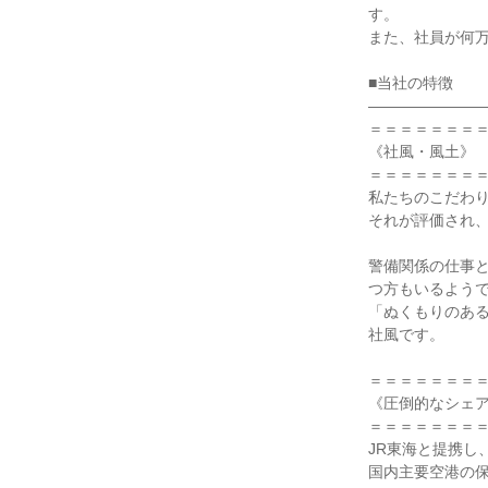
す。

また、社員が何万
■当社の特徴

――――――――
＝＝＝＝＝＝＝＝
《社風・風土》

＝＝＝＝＝＝＝＝
私たちのこだわり
それが評価され、
警備関係の仕事
つ方もいるようで
「ぬくもりのあ
社風です。

＝＝＝＝＝＝＝＝
《圧倒的なシェア
＝＝＝＝＝＝＝＝
JR東海と提携し
国内主要空港の保