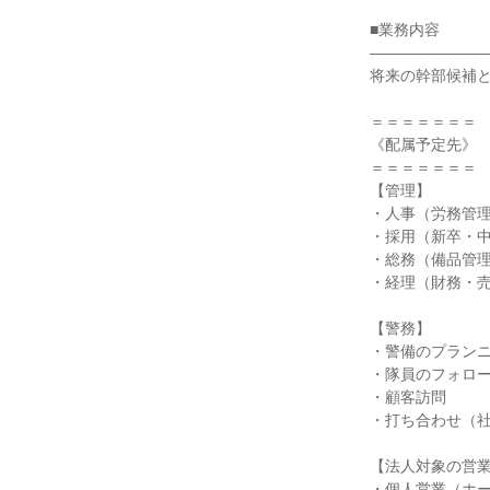
■業務内容

――――――――
将来の幹部候補と
＝＝＝＝＝＝＝

《配属予定先》

＝＝＝＝＝＝＝

【管理】

・人事（労務管理
・採用（新卒・中
・総務（備品管理
・経理（財務・売
【警務】

・警備のプランニ
・隊員のフォロー
・顧客訪問

・打ち合わせ（社
【法人対象の営業
・個人営業（ホー