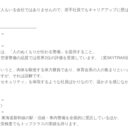
人もいる会社ではありませんので、若手社員でもキャリアアップに壁は
―――――――――

＝

＝

は、「人のぬくもりが伝わる警備」を提供すること。

空港警備の品質では世界2位の評価を受賞しています。（英SKYTRAX社
というと、肉体を駆使する体力勝負であり、体育会系の人の集まりとい
すが、それは誤解です。

るセキュリティ」を体現するような社員ばかりなので、温かさを感じな
＝

》

＝

、東海道新幹線の駅・沿線・車内警備を全面的に受託しているほか、

安検査でもトップクラスの実績を誇ります。
