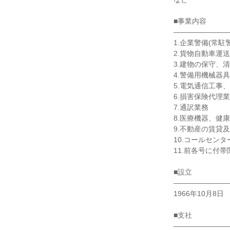
■事業内容

――――――――
1.企業警備(常
2.貨物自動車運
3.建物の保守、
4.警備用機械器
5.電気通信工事
6.損害保険代理業

7.通訳業務

8.医療機器、健康
9.不動産の賃貸
10.コールセンタ
11.前各号に付帯
■設立

――――――――
1966年10月8日

■支社

――――――――