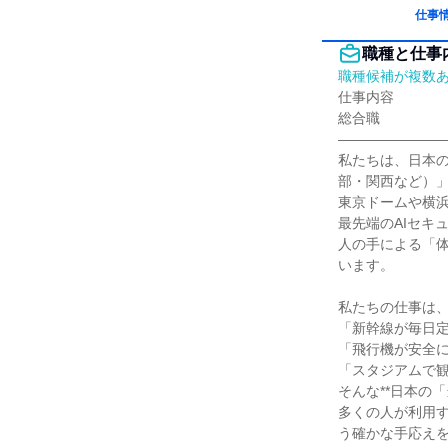
仕事
職種と仕事
職種候補が複数
仕事内容

総合職

――――――――
私たちは、日本
部・関西など）」
東京ドームや横浜
最先端のAIセキ
人の手による「
います。

私たちの仕事は、
「新幹線が毎日定
「飛行機が安全に
「スタジアムで観
そんな**日本の
多くの人が利用
う確かな手応えを