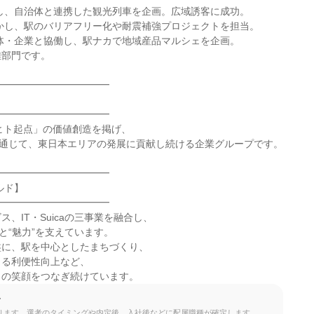
し、自治体と連携した観光列車を企画。広域誘客に成功。

かし、駅のバリアフリー化や耐震補強プロジェクトを担当。

体・企業と協働し、駅ナカで地域産品マルシェを企画。

部門です。

━━━━━━━━━━━

━━━━━━━━━━━

ヒト起点」の価値創造を掲げ、

を通じて、東日本エリアの発展に貢献し続ける企業グループです。

━━━━━━━━━━━

ド】

━━━━━━━━━━━

、IT・Suicaの三事業を融合し、

と“魅力”を支えています。

に、駅を中心としたまちづくり、

る利便性向上など、

々の笑顔をつなぎ続けています。
て
ります。選考のタイミングや内定後、入社後などに配属職種が確定します。