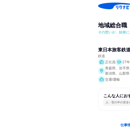
地域総合職
その想いが、始発に
東日本旅客鉄
鉄道
正社員
27
青森県、岩手県
新潟県、山梨県
交通/運輸
こんな人にお
人・世の中の安全
仕事