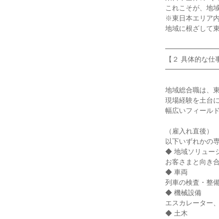
これこそが、地域
※東日本エリア内
地域に根ざして東
━━━━━━━━
【２ 具体的な仕事
━━━━━━━━
地域総合職は、東
現場経験を土台に
幅広いフィールド
（雇入れ直後）

以下いずれかの専
◆ 地域ソリュー
お客さまと向き合
◆ 車両

列車の検査・整備
◆ 機械設備

エスカレーター、
◆ 土木
