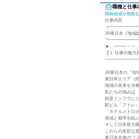
職種と仕事
職種候補が複数
仕事内容

┏━━━━━━━
JR東日本《地域総
┗━━━━━━━
★…━━━・‥…
【１ 仕事の魅力】
━━━━━━━━
JR東日本の「地
東日本エリア（関
地域の未来を当事
私たちの強みは、
鉄道インフラにと
駅ビル「アトレ」「
「ホテルメトロポ
地域と都市を結ぶ
そして日本最大級
これらの多彩な資
東日本全体の“く