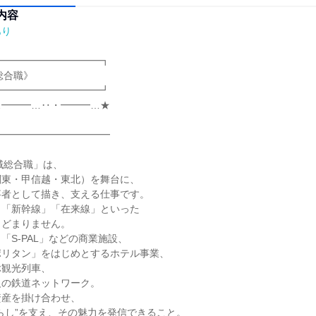
内容
あり
━━━━━━━━━━┓

合職》

━━━━━━━━━━┛

━━━…‥・━━━…★



━━━━━━━━━━━

域総合職」は、

東・甲信越・東北）を舞台に、

者として描き、支える仕事です。

「新幹線」「在来線」といった

どまりません。

S-PAL」などの商業施設、

リタン」をはじめとするホテル事業、

観光列車、

の鉄道ネットワーク。

産を掛け合わせ、

らし”を支え、その魅力を発信できること。
