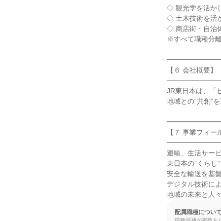
◇ 観光学を活か
◇ 土木技術を活
◇ 商店街・自治
※すべて職種分離
━━━━━━━━
【６ 会社概要】

━━━━━━━━
JR東日本は、「
地域との“共創”
━━━━━━━━
【７ 事業フィール
━━━━━━━━
運輸、生活サービス
東日本の“くらし”
安全な輸送を基盤
デジタル技術によ
地域の未来と人
配属職種につい
職種候補が複数あ