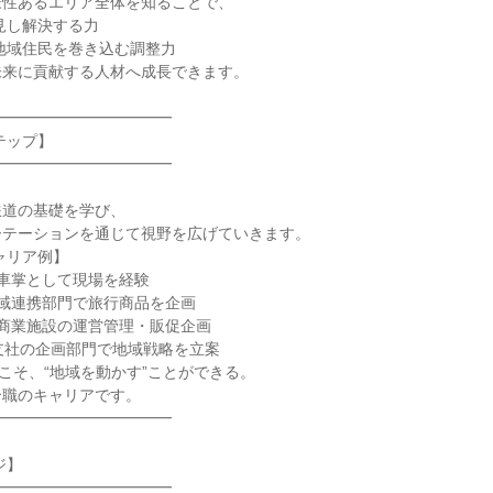
性あるエリア全体を知ることで、

見し解決する力

地域住民を巻き込む調整力

来に貢献する人材へ成長できます。

━━━━━━━━━━━

ップ】

━━━━━━━━━━━

道の基礎を学び、

テーションを通じて視野を広げていきます。

ャリア例】

車掌として現場を経験

域連携部門で旅行商品を企画

商業施設の運営管理・販促企画

支社の企画部門で地域戦略を立案

こそ、“地域を動かす”ことができる。

職のキャリアです。

━━━━━━━━━━━

】

━━━━━━━━━━━
