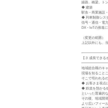
線路、橋梁、トン
◆ 建築

駅舎・商業施設・
◆ 列車制御シス
信号・通信・電力
DX・IoTの推進
（変更の範囲）

上記以外にも、当
━━━━━━━━
【３ 成長できる
━━━━━━━━
地域総合職のキャ
現場を知ることこ
そこで培われるの
◆ お客さま視点
◆ 鉄道を預かる使
といった普遍的な
その後、地域開発
より広いフィール