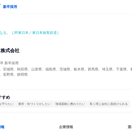
新卒採用
なる。［JR東日本／東日本旅客鉄道］
道株式会社
年卒 新卒採用
、宮城県、秋田県、山形県、福島県、茨城県、栃木県、群馬県、埼玉県、千葉県、
、長野県、静岡県
すすめ
を守りたい
都市・街づくりがしたい
地域貢献に携わりたい
長く同じ会社に居続けられる
情報
企業情報
選