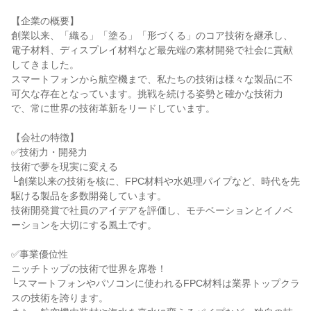
【企業の概要】

創業以来、「織る」「塗る」「形づくる」のコア技術を継承し、
電子材料、ディスプレイ材料など最先端の素材開発で社会に貢献
してきました。

スマートフォンから航空機まで、私たちの技術は様々な製品に不
可欠な存在となっています。挑戦を続ける姿勢と確かな技術力
で、常に世界の技術革新をリードしています。

【会社の特徴】

✅技術力・開発力

技術で夢を現実に変える

└創業以来の技術を核に、FPC材料や水処理パイプなど、時代を先
駆ける製品を多数開発しています。

技術開発賞で社員のアイデアを評価し、モチベーションとイノベ
ーションを大切にする風土です。

✅事業優位性

ニッチトップの技術で世界を席巻！

└スマートフォンやパソコンに使われるFPC材料は業界トップクラ
スの技術を誇ります。
