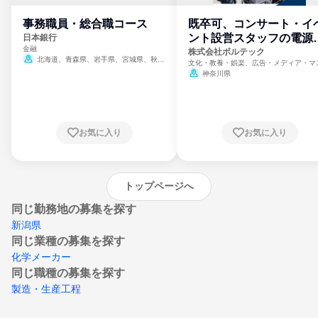
事務職員・総合職コース
既卒可、コンサート・イ
ント設営スタッフの電源
日本銀行
金融
門
株式会社ボルテック
北海道、青森県、岩手県、宮城県、秋田
文化・教養・娯楽、広告・メディア・マ
県、山形県、福島県、茨城県、群馬県、埼玉
ミ、電力・ガス・水道・エネルギー
神奈川県
県、東京都、神奈川県、新潟県、富山県、石
川県、福井県、山梨県、長野県、静岡県、愛
知県、京都府、大阪府、兵庫県、鳥取県、島
根県、岡山県、広島県、山口県、徳島県、香
川県、愛媛県、高知県、福岡県、佐賀県、長
お気に入り
お気に入り
崎県、熊本県、大分県、宮崎県、鹿児島県、
沖縄県
トップページへ
同じ勤務地の募集を探す
新潟県
同じ業種の募集を探す
化学メーカー
同じ職種の募集を探す
製造・生産工程