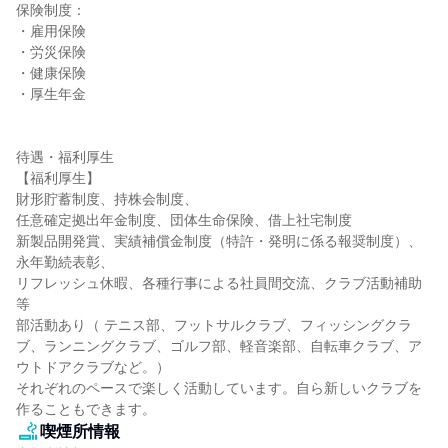
保険制度：

・雇用保険

・労災保険

・健康保険

・厚生年金

待遇・福利厚生

【福利厚生】

財形貯蓄制度、持株会制度、

任意確定拠出年金制度、団体生命保険、借上社宅制度

新製品開発賞、実績補償金制度（特許・発明に係る報奨制度）、
永年勤続表彰、

リフレッシュ休暇、各種行事による社員間交流、クラブ活動補助 
等

部活動あり（ テニス部、フットサルクラブ、フィッシングクラ
ブ、ランニングクラブ、ゴルフ部、軽音楽部、自転車クラブ、ア
ウトドアクラブなど。）

それぞれのペースで楽しく活動しています。自ら新しいクラブを
作ることもできます。
喫煙所情報