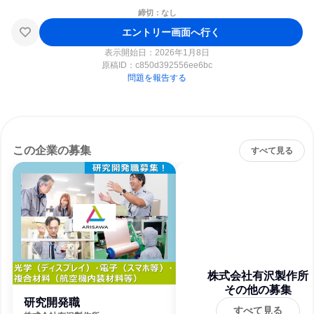
締切：なし
エントリー画面へ行く
表示開始日：2026年1月8日
原稿ID：
c850d392556ee6bc
問題を報告する
この企業の募集
すべて見る
株式会社有沢製作所
その他の募集
研究開発職
すべて見る