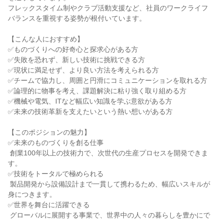
フレックスタイム制やクラブ活動支援など、社員のワークライフ
バランスを重視する姿勢が根付いています。

【こんな人におすすめ】

✅ものづくりへの好奇心と探求心がある方

✅失敗を恐れず、新しい技術に挑戦できる方

✅現状に満足せず、より良い方法を考えられる方

✅チームで協力し、周囲と円滑にコミュニケーションを取れる方

✅論理的に物事を考え、課題解決に粘り強く取り組める方

✅機械や電気、ITなど幅広い知識を学ぶ意欲がある方

✅未来の技術革新を支えたいという熱い想いがある方

【このポジションの魅力】

✅未来のものづくりを創る仕事

 創業100年以上の技術力で、次世代の生産プロセスを開発できま
す。

✅技術をトータルで極められる

 製品開発から設備設計まで一貫して携わるため、幅広いスキルが
身につきます。

✅世界を舞台に活躍できる

 グローバルに展開する事業で、世界中の人々の暮らしを豊かにで