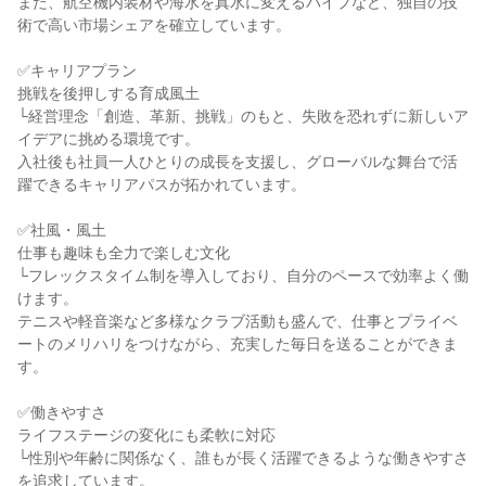
また、航空機内装材や海水を真水に変えるパイプなど、独自の技
術で高い市場シェアを確立しています。

✅キャリアプラン

挑戦を後押しする育成風土

└経営理念「創造、革新、挑戦」のもと、失敗を恐れずに新しいア
イデアに挑める環境です。

入社後も社員一人ひとりの成長を支援し、グローバルな舞台で活
躍できるキャリアパスが拓かれています。

✅社風・風土

仕事も趣味も全力で楽しむ文化

└フレックスタイム制を導入しており、自分のペースで効率よく働
けます。

テニスや軽音楽など多様なクラブ活動も盛んで、仕事とプライベ
ートのメリハリをつけながら、充実した毎日を送ることができま
す。

✅働きやすさ

ライフステージの変化にも柔軟に対応

└性別や年齢に関係なく、誰もが長く活躍できるような働きやすさ
を追求しています。
